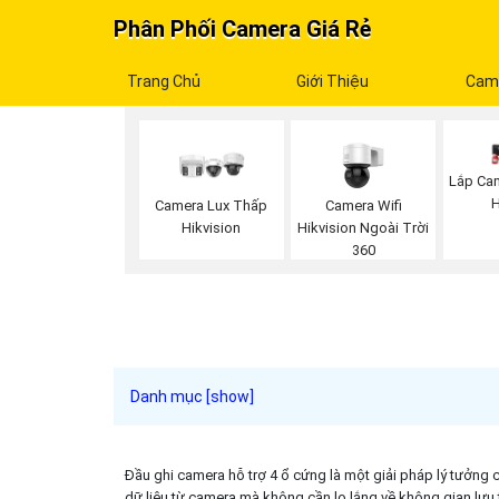
Phân Phối Camera Giá Rẻ
Trang Chủ
Giới Thiệu
Cam
Lắp Cam
H
Camera Wifi
Camera Lux Thấp
Hikvision Ngoài Trời
Hikvision
360
Đầu ghi camera hỗ trợ 4 ổ cứng là một giải pháp lý tưởng 
dữ liệu từ camera mà không cần lo lắng về không gian lưu 