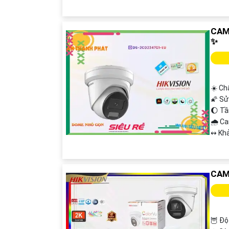
CAM
✨
☀️ Ch
🌠 Sử
🌔 T
🌧️ C
️↭ Kh
CAM
🦉 Độ