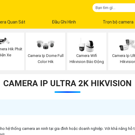
era Quan Sát
Đầu Ghi Hình
Trọn bộ camera
era Hik Phát
iện Xe
Camera Ip Dome Full
Camera Wifi
Camera Ip Ult
Color Hik
Hikvision Báo Động
Hikvisio
CAMERA IP ULTRA 2K HIKVISION
cho hệ thống camera an ninh tại gia đình hoặc doanh nghiệp. Với khả năng hỗ t
trữ.