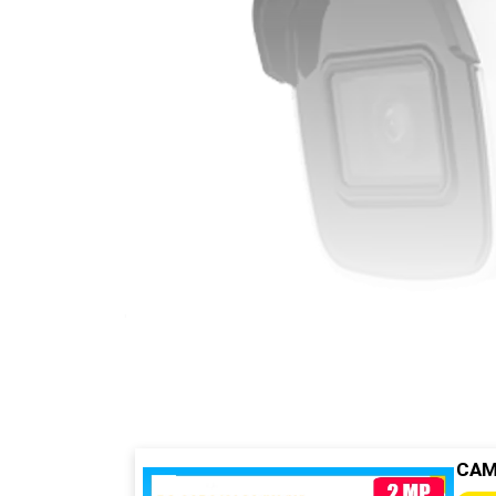
'
CAM