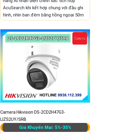
năng Ai nhận diện chính xác tích hợp
AcuSearch khi kết hợp chung với đầu ghi
hình, nhìn ban đêm bằng hồng ngoại 50m
Camera Hikvision DS-2CD2H47G3-
LIZS2UY/SRB
Giá Khuyến Mại: 5%-35%