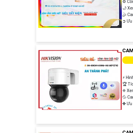
⚙ Cô
🌙 X
🤹 C
️➲ Ưu
CAM
️⚡ Hì
🏆 Tí
❈ Xe
💦 C
️✤ Ưu
CAM