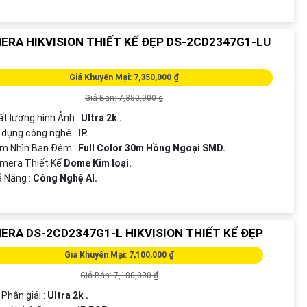
ERA HIKVISION THIẾT KẾ ĐẸP DS-2CD2347G1-LU
Giá Khuyến Mại: 7,350,000 ₫
Giá Bán: 7,350,000 ₫
ất lượng hình Ảnh :
Ultra 2k .
 dụng công nghệ :
IP.
ầm Nhìn Ban Đêm :
Full Color 30m Hồng Ngoại SMD.
amera Thiết Kế
Dome Kim loại.
ả Năng :
Công Nghệ AI.
ERA DS-2CD2347G1-L HIKVISION THIẾT KẾ ĐẸP
Giá Khuyến Mại: 7,100,000 ₫
Giá Bán: 7,100,000 ₫
 Phân giải :
Ultra 2k .