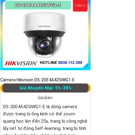
Camera Hikvision DS-2DE4A425IWG1-E
Giá Khuyến Mại: 5%-35%
Giá Bán:
DS-2DE4A425IWG1-E là dòng camera
được trang bị ống kính có thể zoom
quang học lên đến 25x, trang bị công nghệ
lấy nét tự động Self-learning, trang bị tính