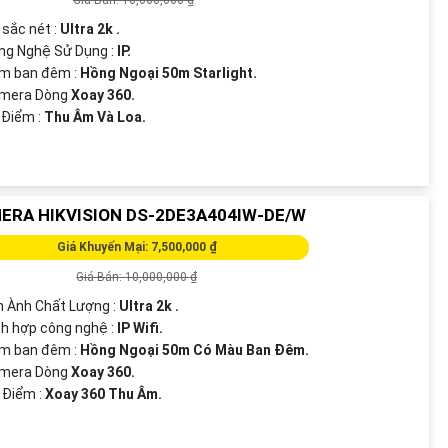
 sắc nét :
Ultra 2k .
ng Nghệ Sử Dụng :
IP.
em ban đêm :
Hồng Ngoại 50m Starlight.
amera Dòng
Xoay 360.
u Điểm :
Thu Âm Và Loa.
ERA HIKVISION DS-2DE3A404IW-DE/W
Giá Khuyến Mại: 7,500,000 ₫
Giá Bán: 10,000,000 ₫
nh Ành Chất Lượng :
Ultra 2k .
h hợp công nghệ :
IP Wifi.
em ban đêm :
Hồng Ngoại 50m Có Màu Ban Đêm.
amera Dòng
Xoay 360.
 Điểm :
Xoay 360 Thu Âm.