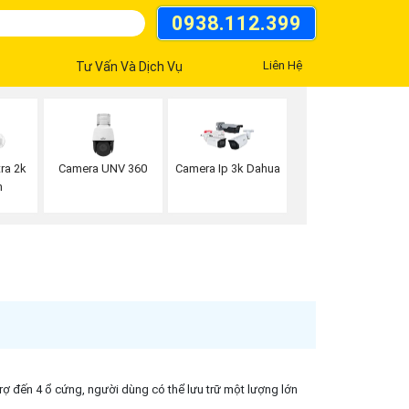
0938.112.399
Liên Hệ
Tư Vấn Và Dịch Vụ
Camera UNV 360
ra 2k
Camera Ip 3k Dahua
n
rợ đến 4 ổ cứng, người dùng có thể lưu trữ một lượng lớn