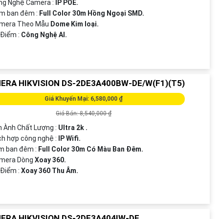
ng Nghệ Camera :
IP POE.
em ban đêm :
Full Color 30m Hồng Ngoại SMD.
amera Theo Mẫu
Dome Kim loại.
 Điểm :
Công Nghệ AI.
ERA HIKVISION DS-2DE3A400BW-DE/W(F1)(T5)
Giá Khuyến Mại: 6,580,000 ₫
Giá Bán: 8,540,000 ₫
nh Ành Chất Lượng :
Ultra 2k .
ch hợp công nghệ :
IP Wifi.
m ban đêm :
Full Color 30m Có Màu Ban Đêm.
amera Dòng
Xoay 360.
 Điểm :
Xoay 360 Thu Âm.
ERA HIKVISION DS-2DE3A404IW-DE