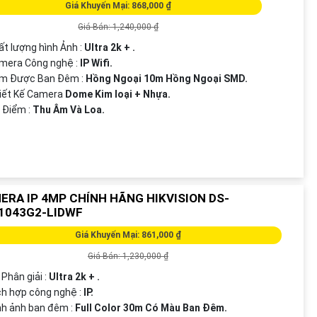
Giá Khuyến Mại: 868,000 ₫
Giá Bán: 1,240,000 ₫
ất lượng hình Ảnh :
Ultra 2k + .
mera Công nghệ :
IP Wifi.
em Được Ban Đêm :
Hồng Ngoại 10m Hồng Ngoại SMD.
iết Kế Camera
Dome Kim loại + Nhựa.
t Điểm :
Thu Âm Và Loa.
ERA IP 4MP CHÍNH HÃNG HIKVISION DS-
1043G2-LIDWF
Giá Khuyến Mại: 861,000 ₫
Giá Bán: 1,230,000 ₫
 Phân giải :
Ultra 2k + .
ích hợp công nghệ :
IP.
nh ảnh ban đêm :
Full Color 30m Có Màu Ban Ðêm.