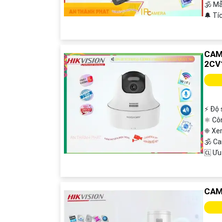
🕉️ 
️🔔 T
CAM
2CV
️⚡ Độ
⚛️ Cô
❈ Xe
🕉️ 
️🆑 Ư
CAM