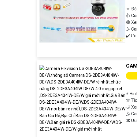
🔆 Độ
👍 Cô
🔴 X
🤹 C
️✔️ Ư
CAM
️⚡ Hì
⚒ Tíc
🌙 X
🤹 C
️⌘ Ưu