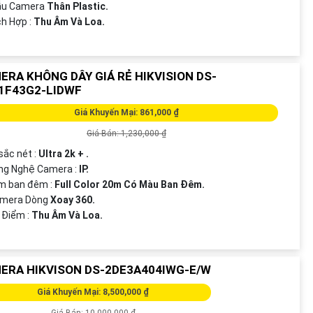
Mẫu Camera
Thân Plastic.
ích Hợp :
Thu Âm Và Loa.
ERA KHÔNG DÂY GIÁ RẺ HIKVISION DS-
1F43G2-LIDWF
Giá Khuyến Mại: 861,000 ₫
Giá Bán: 1,230,000 ₫
 sắc nét :
Ultra 2k + .
ng Nghệ Camera :
IP.
m ban đêm :
Full Color 20m Có Màu Ban Ðêm.
Camera Dòng
Xoay 360.
u Điểm :
Thu Âm Và Loa.
ERA HIKVISON DS-2DE3A404IWG-E/W
Giá Khuyến Mại: 8,500,000 ₫
Giá Bán: 10,000,000 ₫