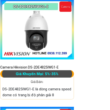
Camera Hikvision DS-2DE4825IWG1-E
Giá Khuyến Mại: 5%-35%
Giá Bán:
DS-2DE4825IWG1-E là dòng camera speed
dome có trang bị độ phân giải 8