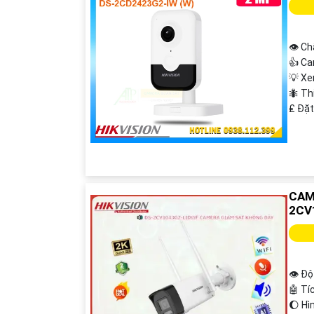
👁 Ch
👍 Ca
💡 X
🐜 Th
️₤ Đặ
CAM
2CV
👁 Độ
🤖️ T
🌔 Hì