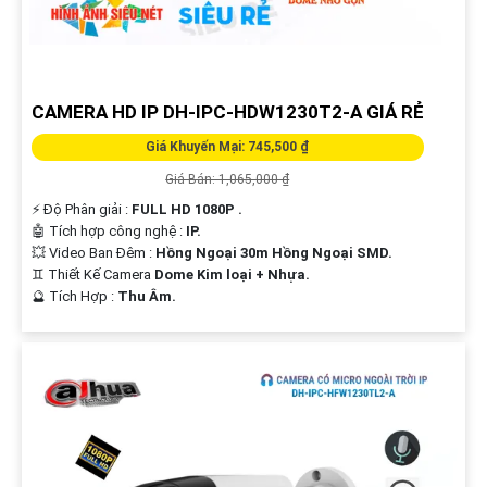
CAMERA HD IP DH-IPC-HDW1230T2-A GIÁ RẺ
Giá Khuyến Mại: 745,500 ₫
Giá Bán: 1,065,000 ₫
️⚡ Độ Phân giải :
FULL HD 1080P .
🤖️ Tích hợp công nghệ :
IP.
💥 Video Ban Đêm :
Hồng Ngoại 30m Hồng Ngoại SMD.
♊ Thiết Kế Camera
Dome Kim loại + Nhựa.
️🔮 Tích Hợp :
Thu Âm.