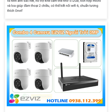
ra hình ảnh sắc nét, hỗ trợ khe cắm thẻ nhớ 512GB, tích hợp micro
và loa giúp đàm thoại 2 chiều, có thể kết nối wifi 6, chuẩn tương
thích Onvif