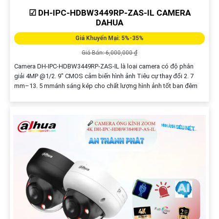
☑ DH-IPC-HDBW3449RP-ZAS-IL CAMERA
DAHUA
Giá Khuyến Mại: 5%-35%
Giá Bán: 6,000,000 ₫
Camera DH-IPC-HDBW3449RP-ZAS-IL là loại camera có độ phân
giải 4MP @1/2. 9" CMOS cảm biến hình ảnh Tiêu cự thay đổi 2. 7
mm–13. 5 mmánh sáng kép cho chất lượng hình ảnh tốt ban đêm