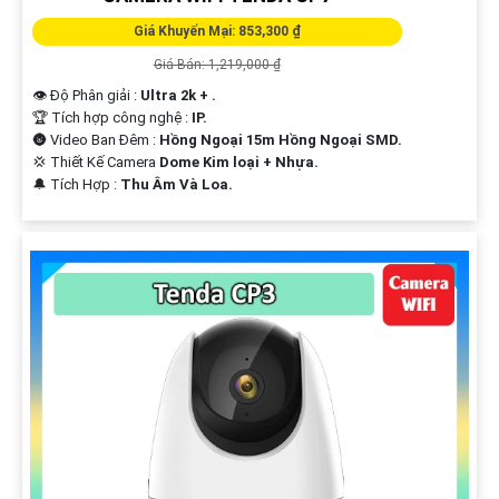
Giá Khuyến Mại: 853,300 ₫
Giá Bán: 1,219,000 ₫
👁 Độ Phân giải :
Ultra 2k + .
🏆 Tích hợp công nghệ :
IP.
🌚 Video Ban Đêm :
Hồng Ngoại 15m Hồng Ngoại SMD.
💢 Thiết Kế Camera
Dome Kim loại + Nhựa.
️🔔 Tích Hợp :
Thu Âm Và Loa.