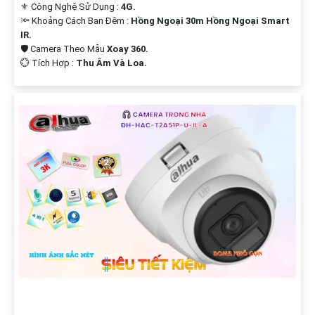
⚜️ Công Nghệ Sử Dụng :
4G.
🔦 Khoảng Cách Ban Đêm :
Hồng Ngoại 30m Hồng Ngoại Smart
IR.
🛡 Camera Theo Mẫu
Xoay 360.
️💮 Tích Hợp :
Thu Âm Và Loa.