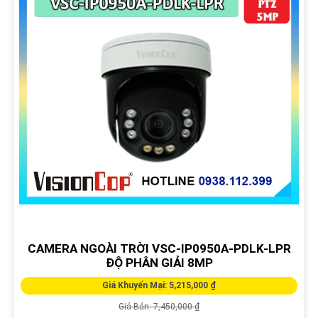
CAMERA NGOÀI TRỜI VSC-IP0950A-PDLK-LPR
ĐỘ PHÂN GIẢI 8MP
Giá Khuyến Mại: 5,215,000 ₫
Giá Bán: 7,450,000 ₫