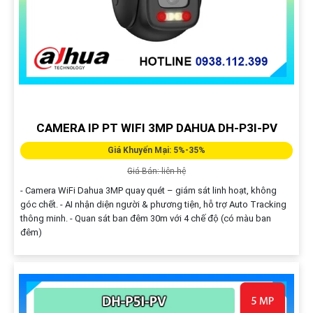
CAMERA IP PT WIFI 3MP DAHUA DH-P3I-PV
Giá Khuyến Mại: 5%-35%
Giá Bán: liên hệ
- Camera WiFi Dahua 3MP quay quét – giám sát linh hoạt, không
góc chết. - AI nhận diện người & phương tiện, hỗ trợ Auto Tracking
thông minh. - Quan sát ban đêm 30m với 4 chế độ (có màu ban
đêm)