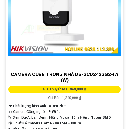
CAMERA CUBE TRONG NHÀ DS-2CD2423G2-IW
(W)
Giá Khuyến Mại: 868,000 ₫
Giá Bán: 1,240,000 ₫
👁 Chất lượng hình Ảnh :
Ultra 2k + .
👍 Camera Công nghệ :
IP Wifi.
💡 Xem Được Ban Đêm :
Hồng Ngoại 10m Hồng Ngoại SMD.
🐜 Thiết Kế Camera
Dome Kim loại + Nhựa.
️₤ Đặt Điểm :
Thu Âm Và Loa.