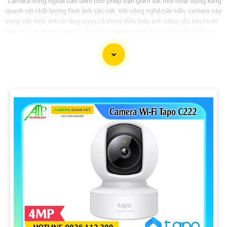
"Camera hồng ngoại ban đêm cho phép bạn giám sát mọi hoạt động xung
quanh với chất lượng hình ảnh sắc nét. Với công nghệ tiên tiến, camera này
cung cấp hình ảnh rõ ràng ngay cả trong điều kiện ánh sáng yếu hay hoàn
toàn tối om. Được trang bị đèn hồng ngoại mạnh mẽ, camera hoạt động
hiệu quả vào ban đêm, bạn sẽ không bao giờ bỏ lỡ bất kỳ sự kiện nào xảy
ra. Hãy lắp đặt camera hồng ngoại ban đêm ngay hôm nay để bảo vệ tài
sản và an ninh của bạn một cách tốt nhất."
'