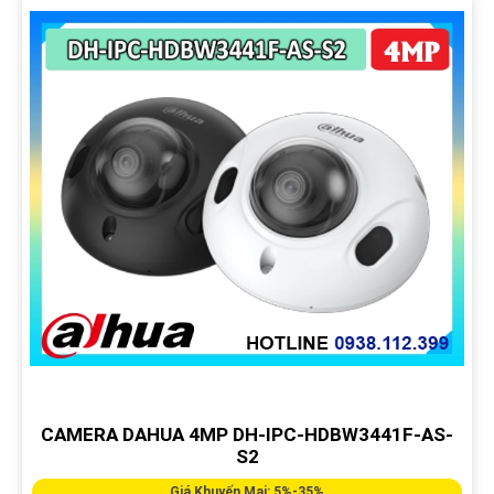
CAMERA DAHUA 4MP DH-IPC-HDBW3441F-AS-
S2
Giá Khuyến Mại: 5%-35%