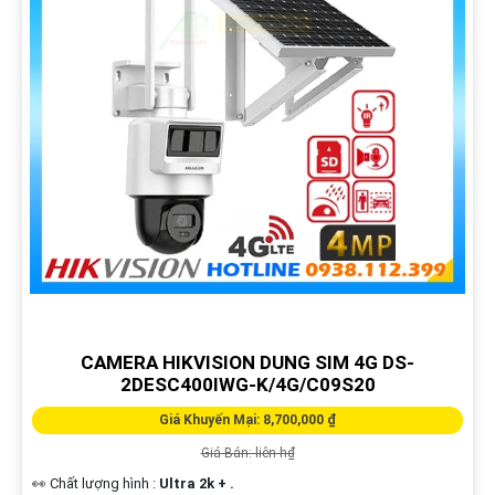
CAMERA HIKVISION DUNG SIM 4G DS-
2DESC400IWG-K/4G/C09S20
Giá Khuyến Mại: 8,700,000 ₫
Giá Bán: liên h₫
👀 Chất lượng hình :
Ultra 2k + .