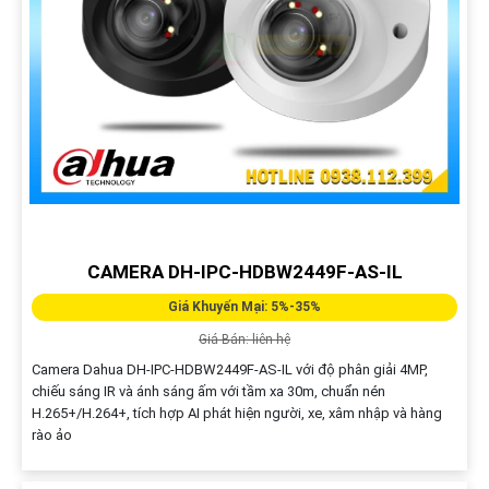
CAMERA DH-IPC-HDBW2449F-AS-IL
Giá Khuyến Mại: 5%-35%
Giá Bán: liên hệ
Camera Dahua DH-IPC-HDBW2449F-AS-IL với độ phân giải 4MP,
chiếu sáng IR và ánh sáng ấm với tầm xa 30m, chuẩn nén
H.265+/H.264+, tích hợp AI phát hiện người, xe, xâm nhập và hàng
rào ảo