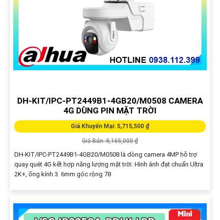
DH-KIT/IPC-PT2449B1-4GB20/M0508 CAMERA
4G DÙNG PIN MẶT TRỜI
Giá Khuyến Mại: 5,715,500 ₫
Giá Bán: 8,165,000 ₫
DH-KIT/IPC-PT2449B1-4GB20/M0508 là dòng camera 4MP hỗ trợ
quay quét 4G kết hợp năng lượng mặt trời. Hình ảnh đạt chuẩn Ultra
2K+, ống kính 3. 6mm góc rộng 78