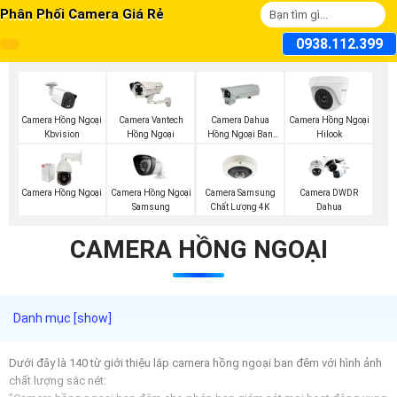
Phân Phối Camera Giá Rẻ
0938.112.399
Camera Hồng Ngoại
Camera Vantech
Camera Dahua
Camera Hồng Ngoại
Kbvision
Hồng Ngoại
Hồng Ngoại Ban
Hilook
Đêm
Camera Hồng Ngoại
Camera Samsung
Camera Hồng Ngoại
Camera DWDR
Samsung
Chất Lượng 4K
Dahua
CAMERA HỒNG NGOẠI
Dưới đây là 140 từ giới thiệu lắp camera hồng ngoại ban đêm với hình ảnh
chất lượng sắc nét: