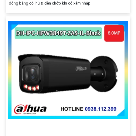
động bằng còi hú & đèn chớp khi có xâm nhập