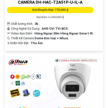
CAMERA DH-HAC-T2A51P-U-IL-A
Giá Khuyến Mại: 770,000 ₫
Giá Bán: 1,100,000 ₫
🦉 Chất lượng hình :
3k .
🤖️ Công Nghệ Sử Dụng :
AHD CVI TVI BCS.
🔦 Video Ban Đêm :
Hồng Ngoại 30m Hồng Ngoại Smart IR.
💦 Thiết Kế Camera
Dome Kim loại + Nhựa.
️➲ Điểm Nỗi Bật :
Thu Âm.