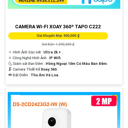
CAMERA WI-FI XOAY 360º TAPO C222
Giá Khuyến Mại: 900,000 ₫
Giá Bán: 1,300,000 ₫
🔅 Hình Ảnh Sắc nét :
Ultra 2k + .
⚛️ Công Nghệ Hình Ảnh :
IP Wifi.
🌜 Giám sát Ban Đêm :
Hồng Ngoại 10m Có Màu Ban Ðêm.
🗜️ Camera Thiết Kế
Xoay 360.
️📢 Đặt Điểm :
Thu Âm Và Loa.