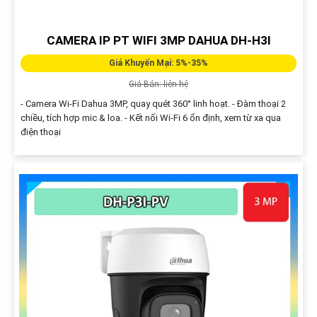
CAMERA IP PT WIFI 3MP DAHUA DH-H3I
Giá Khuyến Mại: 5%-35%
Giá Bán: liên hệ
- Camera Wi-Fi Dahua 3MP, quay quét 360° linh hoạt. - Đàm thoại 2
chiều, tích hợp mic & loa. - Kết nối Wi-Fi 6 ổn định, xem từ xa qua
điện thoại