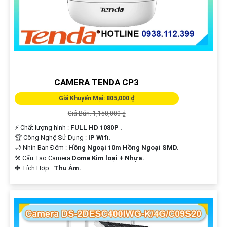
CAMERA TENDA CP3
Giá Khuyến Mại: 805,000 ₫
Giá Bán: 1,150,000 ₫
️⚡ Chất lượng hình :
FULL HD 1080P .
🏆 Công Nghệ Sử Dụng :
IP Wifi.
🌙 Nhìn Ban Đêm :
Hồng Ngoại 10m Hồng Ngoại SMD.
⚒ Cấu Tạo Camera
Dome Kim loại + Nhựa.
️✤ Tích Hợp :
Thu Âm.