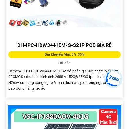
DH-IPC-HDW3441EM-S-S2 IP POE GIÁ RẺ
Giá Khuyến Mại: 5%-35%
Giá Bán:
Camera DH-IPC-HDW3441EM-S-S2 độ phân giải 4MP cảm biến 1/2.
9" CMOS cảm biến hình ảnh 2688 × 1520@25/30 fps chuẩn nén
H265+ sử dụng công nghệ AI phát hiện chuyển động người POE
báo động hàng rào ảo