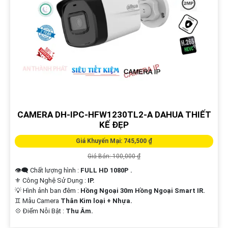
CAMERA DH-IPC-HFW1230TL2-A DAHUA THIẾT
KẾ ĐẸP
Giá Khuyến Mại: 745,500 ₫
Giá Bán: 100,000 ₫
👁️‍🗨 Chất lượng hình :
FULL HD 1080P .
⚜️ Công Nghệ Sử Dụng :
IP.
💡 Hình ảnh ban đêm :
Hồng Ngoại 30m Hồng Ngoại Smart IR.
♊ Mẫu Camera
Thân Kim loại + Nhựa.
️💠 Điểm Nỗi Bật :
Thu Âm.