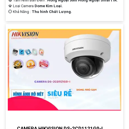
🔴 Tầm Nhìn Ban Đêm :
Hồng Ngoại 30m Hồng Ngoại Smart IR.
💎 Loại Camera
Dome Kim Loại.
️💮 Khả Năng :
Thu hình Chất Lượng.
CAMERA HIKVISION DS-2CD1121G0-I