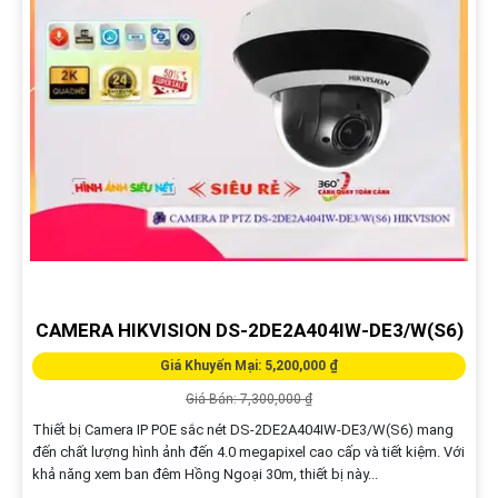
CAMERA HIKVISION DS-2DE2A404IW-DE3/W(S6)
Giá Khuyến Mại: 5,200,000 ₫
Giá Bán: 7,300,000 ₫
Thiết bị Camera IP POE sắc nét DS-2DE2A404IW-DE3/W(S6) mang
đến chất lượng hình ảnh đến 4.0 megapixel cao cấp và tiết kiệm. Với
khả năng xem ban đêm Hồng Ngoại 30m, thiết bị này...