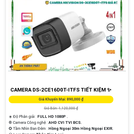
CAMERA DS-2CE16D0T-ITFS TIẾT KIỆM ✨
Giá Khuyến Mại: 890,000 ₫
Giá Bán: 1,120,000 ₫
☀️ Độ Phân giải :
FULL HD 1080P .
®️ Camera Công nghệ :
AHD CVI TVI BCS.
✪ Tầm Nhìn Ban Đêm :
Hồng Ngoại 30m Hồng Ngoại EXIR.