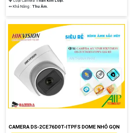
💎 Loại Camera
Thân Kim Loại.
️↭ Khả Năng :
Thu Âm.
CAMERA DS-2CE76D0T-ITPFS DOME NHỎ GỌN