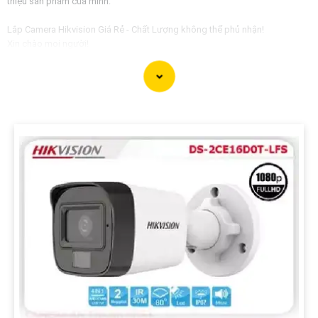
thiệu sản phẩm của mình:
Lắp Camera Hikvision Giá Rẻ - Chất Lượng không thể phủ nhận!
Xin chào mọi người!
Bạn đang tìm kiếm giải pháp an ninh hoàn hảo cho ngôi nhà, văn phòng
hay cửa hàng của mình? Hãy yên tâm với dịch vụ lắp Camera Hikvision của
chúng tôi - mang đến sự an tâm và chất lượng không thể phủ nhận!
Tại sao nên chọn chúng tôi?
1:
Giá cả phải chăng: Chúng tôi cam kết cung cấp giải pháp lắp đặt
Camera Hikvision với mức giá hợp lý, phù hợp với túi tiền của mọi người. 🦉
2:
Chất lượng đỉnh cao: Camera Hikvision là thương hiệu nổi tiếng với chất
lượng hình ảnh sắc nét, độ tin cậy cao và tính năng thông minh vượt trội. ✪
3:
Dịch vụ chuyên nghiệp: Đội ngũ kỹ thuật viên giàu kinh nghiệm, nhiệt tình
và chuyên nghiệp sẽ tự tin việc lắp đặt Camera diễn ra nhanh chóng và hiệu
quả.
Hãy để chúng tôi bảo vệ không gian quý giá của bạn một cách an toàn và
hiệu quả nhất!
Liên hệ ngay với chúng tôi để được tư vấn và báo giá chi tiết:
Địa chỉ: [Điền địa chỉ công ty của bạn]Số điện thoại: [Điền số điện thoại liên
hệ]
Hãy đầu tư vào an ninh cho gia đình và doanh nghiệp của bạn ngay hôm
nay với Camera Hikvision - sự lựa chọn hoàn hảo của bạn!
Cảm ơn bạn đã tin tưởng và chọn lựa dịch vụ của chúng tôi!