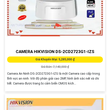
CAMERA HIKVISION DS-2CD2723G1-IZS
Giá Khuyến Mại: 5,285,000 ₫
Giá Bán: 7,140,000 ₫
Camera An Ninh DS-2CD2723G1-IZS là một Camera cao cấp trong
lĩnh vực an ninh. Với độ phân giải cao 2MP, hình ảnh sắc nét và chi
tiết. Camera được trang bị cảm biến CMOS kích...