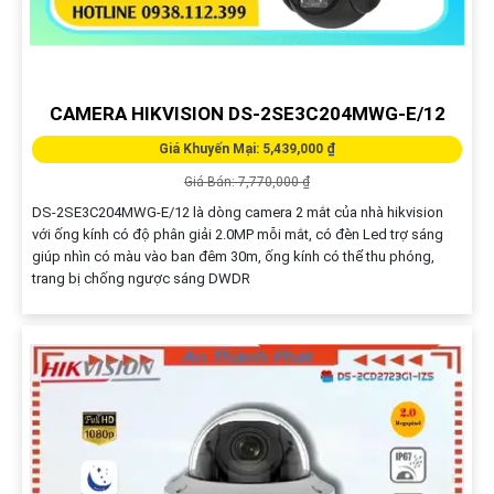
CAMERA HIKVISION DS-2SE3C204MWG-E/12
Giá Khuyến Mại: 5,439,000 ₫
Giá Bán: 7,770,000 ₫
DS-2SE3C204MWG-E/12 là dòng camera 2 mắt của nhà hikvision
với ống kính có độ phân giải 2.0MP mỗi mắt, có đèn Led trợ sáng
giúp nhìn có màu vào ban đêm 30m, ống kính có thể thu phóng,
trang bị chống ngược sáng DWDR