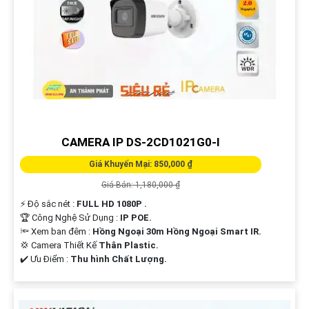
CAMERA IP DS-2CD1021G0-I
Giá Khuyến Mại: 850,000 ₫
Giá Bán: 1,180,000 ₫
️⚡ Độ sắc nét :
FULL HD 1080P .
🏆 Công Nghệ Sử Dụng :
IP POE.
🔦 Xem ban đêm :
Hồng Ngoại 30m Hồng Ngoại Smart IR.
💢 Camera Thiết Kế
Thân Plastic.
️✔️ Ưu Điểm :
Thu hình Chất Lượng.