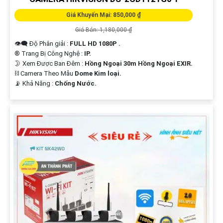
Giá Khuyến Mại: 850,000 ₫
Giá Bán: 1,180,000 ₫
👁️‍🗨 Độ Phân giải :
FULL HD 1080P .
®️ Trang Bị Công Nghệ :
IP.
🌛 Xem Được Ban Đêm :
Hồng Ngoại 30m Hồng Ngoại EXIR.
⛓ Camera Theo Mẫu
Dome Kim loại.
️📡 Khả Năng :
Chống Nước.