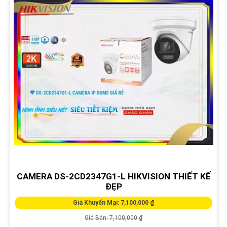
CAMERA DS-2CD2347G1-L HIKVISION THIẾT KẾ
ĐẸP
Giá Khuyến Mại: 7,100,000 ₫
Giá Bán: 7,100,000 ₫