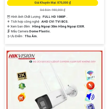
Giá Khuyến Mại: 870,000 ₫
Giá Bán: 980,000 ₫
🦉 Hình Ành Chất Lượng :
FULL HD 1080P .
⚜️ Tích hợp công nghệ :
AHD CVI TVI BCS.
❈ Xem ban đêm :
Hồng Ngoại 30m Hồng Ngoại EXIR.
🗜️ Mẫu Camera
Dome Plastic.
️➲ Ưu Điểm :
Thu Âm.