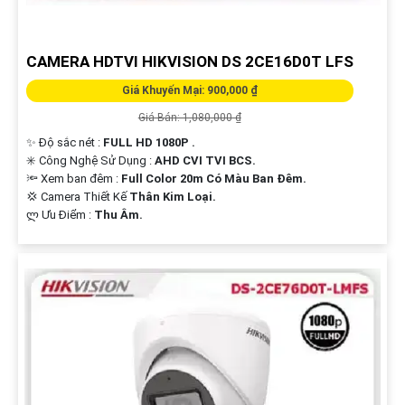
Hi vọng bạn sẽ tìm thấy mẫu văn bản này phát huy được nhiều tính năng.
Nếu cần thêm sự hỗ trợ, đừng ngần ngại để lại câu hỏi Cung cấp cho công
CAMERA HDTVI HIKVISION DS 2CE16D0T LFS
trình!
Giá Khuyến Mại: 900,000 ₫
Giá Bán: 1,080,000 ₫
✨ Độ sắc nét :
FULL HD 1080P .
✳️ Công Nghệ Sử Dụng :
AHD CVI TVI BCS.
🔦 Xem ban đêm :
Full Color 20m Có Màu Ban Đêm.
💢 Camera Thiết Kế
Thân Kim Loại.
️ლ Ưu Điểm :
Thu Âm.
'