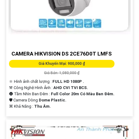
CAMERA HIKVISION DS 2CE76D0T LMFS
Giá Khuyến Mại: 900,000 ₫
Giá Bán: 1,080,000 ₫
🔆 Hình ảnh chất lượng :
FULL HD 1080P .
⚒ Công Nghệ Hình Ảnh :
AHD CVI TVI BCS.
🌚 Tầm Nhìn Ban Đêm :
Full Color 20m Có Màu Ban Đêm.
🛡 Camera Dòng
Dome Plastic.
️⌘ Khả Năng :
Thu Âm.