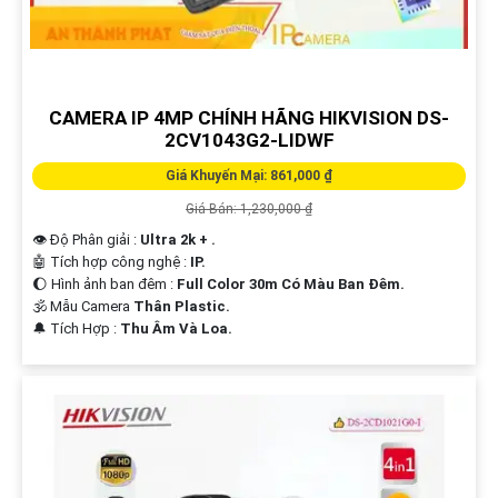
CAMERA IP 4MP CHÍNH HÃNG HIKVISION DS-
2CV1043G2-LIDWF
Giá Khuyến Mại: 861,000 ₫
Giá Bán: 1,230,000 ₫
👁 Độ Phân giải :
Ultra 2k + .
🤖️ Tích hợp công nghệ :
IP.
🌔 Hình ảnh ban đêm :
Full Color 30m Có Màu Ban Ðêm.
🕉️ Mẫu Camera
Thân Plastic.
️🔔 Tích Hợp :
Thu Âm Và Loa.