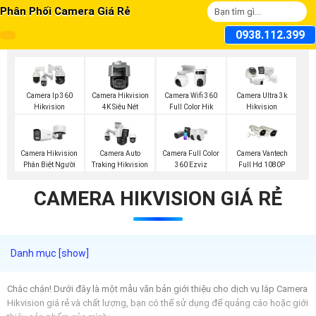
Phân Phối Camera Giá Rẻ
0938.112.399
Camera Ip 360
Camera Hikvision
Camera Wifi 360
Camera Ultra 3k
Hikvision
4K Siêu Nét
Full Color Hik
Hikvision
Camera Hikvision
Camera Auto
Camera Full Color
Camera Vantech
Phân Biệt Người
Traking Hikvision
360 Ezviz
Full Hd 1080P
CAMERA HIKVISION GIÁ RẺ
Chắc chắn! Dưới đây là một mẫu văn bản giới thiệu cho dịch vụ lắp Camera
Hikvision giá rẻ và chất lượng, bạn có thể sử dụng để quảng cáo hoặc giới