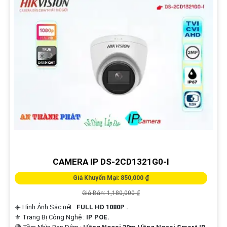
CAMERA IP DS-2CD1321G0-I
Giá Khuyến Mại: 850,000 ₫
Giá Bán: 1,180,000 ₫
☀️ Hình Ảnh Sắc nét :
FULL HD 1080P .
⚜️ Trang Bị Công Nghệ :
IP POE.