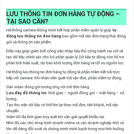
LƯU THÔNG TIN ĐƠN HÀNG TỰ ĐỘNG –
TẠI SAO CẦN?
Hệ thống camera thông minh kết hợp phần mềm quản lý giúp
tự
động lưu thông tin đơn hàng
bao gồm mã vận đơn,trạng thái đóng
gói và thông tin sản phẩm.
Điều này giúp giảm bớt công việc nhập liệu thủ công tránh sai sót và
tạo dữ liệu chính xác cho bộ phận quản lý. Dữ liệu tự động còn hỗ trợ
phân tích hiệu suất, dự báo khối lượng đơn hàng và tối ưu nguồn lực.
Hệ thống lưu thông tin đơn hàng tự động là phần mềm kết nối trực
tiếp với camera. Khi nhân viên quét mã vận đơn, phần mềm tự động:
Gắn video đóng gói tương ứng với mã đơn hàng.
Lưu đầy đủ thông tin:
thời gian – người đóng gói – mặt hàng – số
lượng.
Tạo thư viện dữ liệu có thể tìm lại theo mã đơn, tên khách, mã vận
chuyển…
Giảm tối đa thời gian truy xuất khi cần giải quyết khiếu nại.
Nhờ đó,các chủ shop kinh doanh online và các doanh nghiệp nhỏ và
lớn dễ dàng đối soát và chứng minh minh bạch trong mọi tình huống