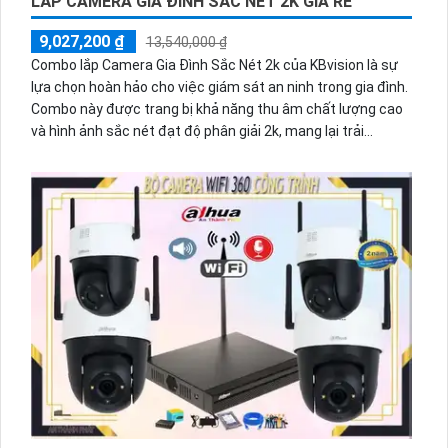
LẮP CAMERA GIA ĐÌNH SẮC NÉT 2K GIÁ RẺ
9,027,200 ₫
13,540,000 ₫
Combo lắp Camera Gia Đình Sắc Nét 2k của KBvision là sự
lựa chọn hoàn hảo cho việc giám sát an ninh trong gia đình.
Combo này được trang bị khả năng thu âm chất lượng cao
và hình ảnh sắc nét đạt độ phân giải 2k, mang lại trải
nghiệm giám sát tuyệt vời