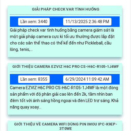
GIẢI PHÁP CHECK VAR TÌNH HUỐNG
Lần xem: 3440
11/13/2025 2:36:48 PM
Giải pháp check var tình huống bằng camera giám sát là
một giải pháp camera cực kì tối ưu thường được lắp đặt
cho các sân thể thao có thể kể đến như Pickleball, cầu
lông, tenis,...
GIỚI THIỆU CAMERA EZVIZ H6C PRO CS-H6C-R105-1J4WF
Lần xem: 8355
6/29/2024 11:09:42 AM
Camera EZVIZ H6C PRO CS-H6C-R105-1J4WF là một đòng
sản phẩm với độ phân giải cao lên đến 2k, tầm nhìn ban
đêm tốt với ánh sáng hồng ngoại và đèn LED trợ sáng. Khả
năng quay xoay...
GIỚI THIỆU VỀ CAMERA WIFI DÙNG PIN IMOU IPC-K9EP-
3T0WE