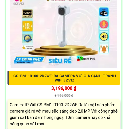
CS-BM1-R100-2D2WF-RA CAMERA VỚI GIÁ CẠNH TRANH
WIFI EZVIZ
3,196,000 ₫
3,196,000 ₫
Camera IP Wifi CS-BM1-R100-2D2WF-Ra là một sản phẩm
camera giá rẻ với màu sắc sáng đẹp 2.0 MP. Với công nghệ
giám sát ban đêm hồng ngoại 10m, camera này có khả
năng quan sát mọi...