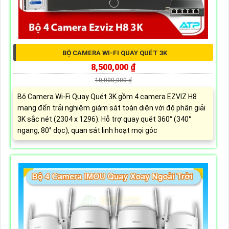
BỘ CAMERA WI-FI QUAY QUÉT 3K
8,500,000 ₫
10,000,000 ₫
Bộ Camera Wi-Fi Quay Quét 3K gồm 4 camera EZVIZ H8
mang đến trải nghiệm giám sát toàn diện với độ phân giải
3K sắc nét (2304 x 1296). Hỗ trợ quay quét 360° (340°
ngang, 80° dọc), quan sát linh hoạt mọi góc