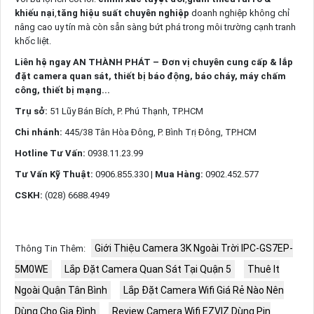
khiếu nại
,
tăng hiệu suất chuyên nghiệp
doanh nghiệp không chỉ
nâng cao uy tín mà còn sẵn sàng bứt phá trong môi trường cạnh tranh
khốc liệt.
Liên hệ ngay AN THÀNH PHÁT – Đơn vị chuyên cung cấp & lắp
đặt camera quan sát, thiết bị báo động, báo cháy, máy chấm
công, thiết bị mạng...
Trụ sở:
51 Lũy Bán Bích, P. Phú Thạnh, TP.HCM
Chi nhánh:
445/38 Tân Hòa Đông, P. Bình Trị Đông, TP.HCM
Hotline Tư Vấn:
0938.11.23.99
Tư Vấn Kỹ Thuật:
0906.855.330 |
Mua Hàng:
0902.452.577
CSKH:
(028) 6688.4949
Giới Thiệu Camera 3K Ngoài Trời IPC-GS7EP-
Thông Tin Thêm:
5M0WE
Lắp Đặt Camera Quan Sát Tại Quận 5
Thuê It
Ngoài Quận Tân Bình
Lắp Đặt Camera Wifi Giá Rẻ Nào Nên
Dùng Cho Gia Đình
Review Camera Wifi EZVIZ Dùng Pin