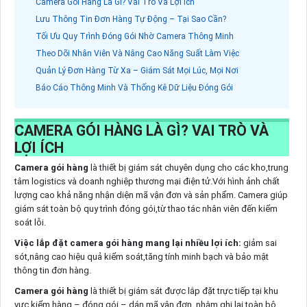
Camera Gói Hàng Là Gì? Vai Trò Và Lợi Ích
Lưu Thông Tin Đơn Hàng Tự Động – Tại Sao Cần?
Tối Ưu Quy Trình Đóng Gói Nhờ Camera Thông Minh
Theo Dõi Nhân Viên Và Nâng Cao Năng Suất Làm Việc
Quản Lý Đơn Hàng Từ Xa – Giám Sát Mọi Lúc, Mọi Nơi
Báo Cáo Thông Minh Và Thống Kê Dữ Liệu Đóng Gói
CAMERA GÓI HÀNG LÀ GÌ? VAI TRÒ VÀ
LỢI ÍCH
Camera gói hàng
là thiết bị giám sát chuyên dụng cho các kho,trung
tâm logistics và doanh nghiệp thương mại điện tử.Với hình ảnh chất
lượng cao khả năng nhận diện mã vận đơn và sản phẩm. Camera giúp
giám sát toàn bộ quy trình đóng gói,từ thao tác nhân viên đến kiểm
soát lỗi.
Việc lắp đặt camera gói hàng mang lại nhiều lợi ích:
giảm sai
sót,nâng cao hiệu quả kiểm soát,tăng tính minh bạch và bảo mật
thông tin đơn hàng.
Camera gói hàng
là thiết bị giám sát được lắp đặt trực tiếp tại khu
vực kiểm hàng – đóng gói – dán mã vận đơn, nhằm ghi lại toàn bộ