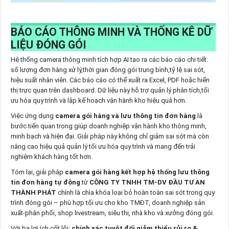
BÁO CÁO THÔNG MINH VÀ THỐNG KÊ DỮ
LIỆU ĐÓNG GÓI
Hệ thống camera thông minh tích hợp AI tạo ra các báo cáo chi tiết:
số lượng đơn hàng xử lý,thời gian đóng gói trung bình,tỷ lệ sai sót,
hiệu suất nhân viên. Các báo cáo có thể xuất ra Excel, PDF hoặc hiển
thị trực quan trên dashboard. Dữ liệu này hỗ trợ quản lý phân tích,tối
ưu hóa quy trình và lập kế hoạch vận hành kho hiệu quả hơn.
Việc ứng dụng
camera gói hàng và lưu thông tin đơn hàng
là
bước tiến quan trọng giúp doanh nghiệp vận hành kho thông minh,
minh bạch và hiện đại. Giải pháp này không chỉ giảm sai sót mà còn
nâng cao hiệu quả quản lý tối ưu hóa quy trình và mang đến trải
nghiệm khách hàng tốt hơn.
Tóm lại, giải pháp
camera gói hàng kết hợp hệ thống lưu thông
tin đơn hàng tự động
từ
CÔNG TY TNHH TM-DV ĐẦU TƯ AN
THÀNH PHÁT
chính là chìa khóa loại bỏ hoàn toàn sai sót trong quy
trình đóng gói – phù hợp tối ưu cho kho TMĐT, doanh nghiệp sản
xuất-phân phối, shop livestream, siêu thị, nhà kho và xưởng đóng gói.
Với ba lợi ích cốt lõi:
chính xác tuyệt đối
,
giảm thiểu rủi ro &