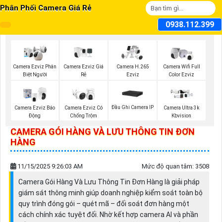
Phân Phối Camera Giá Rẻ
0938.112.399
Camera Ezviz Giá
Camera Ezviz Phân
Camera H.265
Camera Wifi Full
Rẻ
Biệt Người
Ezviz
Color Ezviz
Đầu Ghi Camera IP
Camera Ezviz Báo
Camera Ezviz Có
Camera Ultra 3k
Động
Chống Trộm
Kbvision
CAMERA GÓI HÀNG VÀ LƯU THÔNG TIN ĐƠN
HÀNG
11/15/2025 9:26:03 AM
Mức độ quan tâm: 3508
Camera Gói Hàng Và Lưu Thông Tin Đơn Hàng là giải pháp
giám sát thông minh giúp doanh nghiệp kiểm soát toàn bộ
quy trình đóng gói – quét mã – đối soát đơn hàng một
cách chính xác tuyệt đối. Nhờ kết hợp camera AI và phần