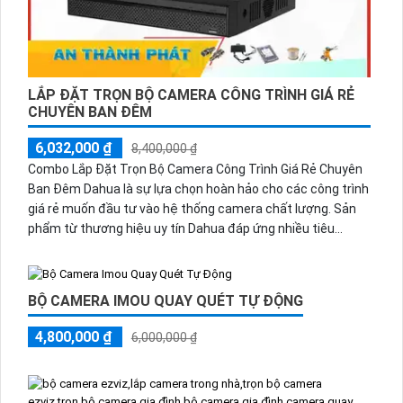
LẮP ĐẶT TRỌN BỘ CAMERA CÔNG TRÌNH GIÁ RẺ
CHUYÊN BAN ĐÊM
6,032,000 ₫
8,400,000 ₫
Combo Lắp Đặt Trọn Bộ Camera Công Trình Giá Rẻ Chuyên
Ban Đêm Dahua là sự lựa chọn hoàn hảo cho các công trình
giá rẻ muốn đầu tư vào hệ thống camera chất lượng. Sản
phẩm từ thương hiệu uy tín Dahua đáp ứng nhiều tiêu
chuẩn về mỹ thuật và chức năng vượt trội
BỘ CAMERA IMOU QUAY QUÉT TỰ ĐỘNG
4,800,000 ₫
6,000,000 ₫