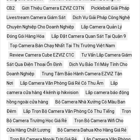
CB2
Giới Thiệu Camera EZVIZ C3TN
Pickleball Giải Pháp
Livestream Camera Giám Sát
Dịch Vụ Giải Pháp Công Nghệ
Chuyên Nghiệp Cho Doanh Nghiệp
Lắp Camera Quản Lý
Đóng Gói Hàng Hóa
Lắp Đặt Camera Quan Sát Tại Quận 9
Top Camera Bán Chạy Nhất Tại Thị Trường Việt Nam
Review Camera Cube EZVIZ C1C
Tư Vấn Lắp Camera Giám
Sát Qua Điện Thoại Ổn Định
Dịch Vụ Bảo Trì Máy Tính Cho
Doanh Nghiệp
Trung Tâm Bảo Hành Camera EZVIZ Tận
Nơi
Lắp Camera Văn Phòng Giá Rẻ Có Thu Âm
Lắp
camera cửa hàng 4 kênh ip hikvision
Lắp camera báo động
hồng ngoài cửa hàng
Bộ Camera Nhà Xưởng Có Màu Ban
Đêm
Lắp Trọn Bộ Camera Văn Phòng Có Thu Tiếng
Trọn
Bộ Camera Trường Học Giá Rẻ
Trọn Bộ Camera Wifi Cho
Cửa Hàng Chất Lượng
Bộ Camera Dahua Kho Hàng Giá Rẻ
Trọn Bộ Camera Ngoài Trời Giá Rẻ
Lắp Camera Văn Phòng