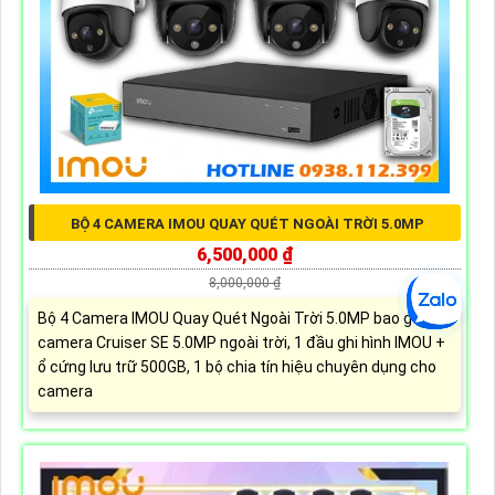
BỘ 4 CAMERA IMOU QUAY QUÉT NGOÀI TRỜI 5.0MP
6,500,000 ₫
8,000,000 ₫
Bộ 4 Camera IMOU Quay Quét Ngoài Trời 5.0MP bao gồm 4
camera Cruiser SE 5.0MP ngoài trời, 1 đầu ghi hình IMOU +
ổ cứng lưu trữ 500GB, 1 bộ chia tín hiệu chuyên dụng cho
camera