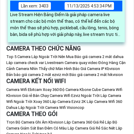
Lần xem: 3403
11/13/2025 4:53:34 PM
Live Stream Hiện Bảng Điểm là giải pháp camera live
stream cho các bộ môn thể thao, có thể kể đến các bộ
môn thể thao sẽ phù hợp, pickleball, cầu lông, tenis, bóng
bàn, bida sẽ phù hợp với giải pháp này, live stream trực tiếp
có thể hiện bảng điểm và chỉnh được tỉ số trực tiếp giúp
CAMERA THEO CHỨC NĂNG
người có thể theo dõi dễ dàng
Top 5 Camera Lắp Ngoài Trời Nên Mua
Báo giá camera 2 mắt dahua
Lắp camera check var Livestream
Camera quay video Đóng Hàng Cận
Cảnh
Camera Nhìn Thấy chữ Màn Hình
Báo Giá Camera IP Kbvision
Bản báo giá camera 2 mắt ezviz mới
Báo giá camera 2 mắt hikvision
CAMERA KẾT NỐI WIFI
Camera Wifi Ebitcam Xoay 360 Độ
Camera Kbone Cube
Camera Wifi
Kbvision Giá rẻ Bán Chạy
Camera Wifi Ezviz Ngoài Trời
Lắp Camera
Wifi Ngoài Trời Xoay 360
Lắp Camera Ezviz 2K
Lắp Camera Wifi 360
Dahua Lắp Ngoài Trời
Camera Wifi Visioncop
CAMERA THEO GÓI
Trọn Bộ Camera Ghi Âm Kbvision
Lắp Camera 360 Giá Rẻ
Lắp Bộ
Camera Giám Sát Ban Đêm Có Màu
Lắp Camera Giá Rẻ Sắc Nét
Lắp