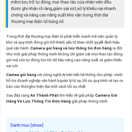
mềm lưu trữ tự động, mọi thao tác của nhân viên đều
được ghi nhận rõ ràng,giảm sai sót,xử lý khiếu nại nhanh
chóng và nâng cao năng suất kho vận trong thời đại
thương mại điện tử bùng nổ
Trong thời đại thương mại điện tử phát triển mạnh mẽ việc quản lý
kho và quy trình đóng gói trở thành yếu tố then chốt quyết định hiệu
quả vận hành.
Camera gói hàng và lưu thông tin đơn hàng
ra đời
như một giải pháp thông minh không chỉ giám sát mọi thao tác đóng
gói mà còn tự động lưu trữ dữ liệu nâng cao năng suất và giảm thiểu
sai sót.
Camea gói hàng
với công nghệ AI tiên tiến hệ thống cho phép minh
hỗ trợ doanh nghiệp vận hành kquản lý từ xa, tối ưu quy trình và tạo ra
báo cáo thôngho hiện đại một cách tối ưu nhất.
Sau đây cùng
An Thành Phát
tìm hiểu về giải pháp
Camera Gói
Hàng Và Lưu Thông Tin Đơn Hàng
giải pháp thông minh