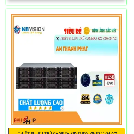
THIẾT BỊ LƯU TRỮ CAMERA KBVISION KX-F256-24-V2