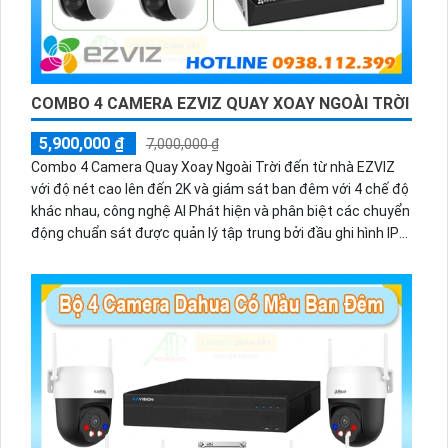
COMBO 4 CAMERA EZVIZ QUAY XOAY NGOÀI TRỜI
5,900,000 ₫
7,000,000 ₫
Combo 4 Camera Quay Xoay Ngoài Trời đến từ nhà EZVIZ
với độ nét cao lên đến 2K và giám sát ban đêm với 4 chế độ
khác nhau, công nghệ AI Phát hiện và phân biệt các chuyển
động chuẩn sát được quản lý tập trung bởi đầu ghi hình IP
WiFi