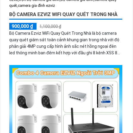
BỘ CAMERA EZVIZ WIFI QUAY QUÉT TRONG NHÀ
900,000 ₫
1,100,000 ₫
Bộ Camera Ezviz WiFi Quay Quét Trong Nhà là bộ camera
quay quét giám sát toàn cảnh khung gian trong nhà với độ
phân giải 4MP cung cấp hình ảnh sắc nét hồng ngoại đèn
led thông minh ban đêm kết hợp với đầu ghi 8 kênh X5S 8W
và ổ cứng 500GB giúp lưu trũ dữ liệu lâu dài