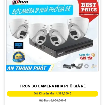
TRỌN BỘ CAMERA NHÀ PHỐ GIÁ RẺ
Giá Khuyến Mại: 4,399,000 ₫
Giá Bán: 6,000,000 ₫