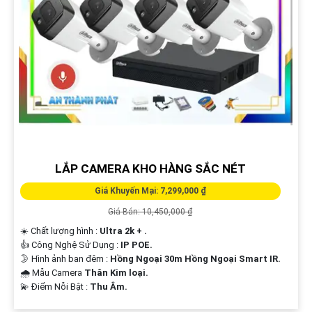
LẮP CAMERA KHO HÀNG SẮC NÉT
Giá Khuyến Mại: 7,299,000 ₫
Giá Bán: 10,450,000 ₫
☀️ Chất lượng hình :
Ultra 2k + .
👍 Công Nghệ Sử Dụng :
IP POE.
🌛 Hình ảnh ban đêm :
Hồng Ngoại 30m Hồng Ngoại Smart IR.
🌧️ Mẫu Camera
Thân Kim loại.
️💫 Điểm Nỗi Bật :
Thu Âm.