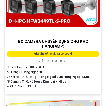
BỘ CAMERA CHUYÊN DỤNG CHO KHO
HÀNG(4MP)
Giá Khuyến Mại: 8,100,000 ₫
Giá Bán: 10,000,000 ₫
🔅 Độ Phân giải :
Ultra 2k + .
⚒ Trang Bị Công Nghệ :
IP.
🌙 Khi xem thiếu sáng :
Hồng Ngoại 30m Hồng Ngoại SMD.
🕸️ Camera Thiết Kế
Dome Kim loại + Nhựa.
️⇝ Chức Năng :
Thu Âm.