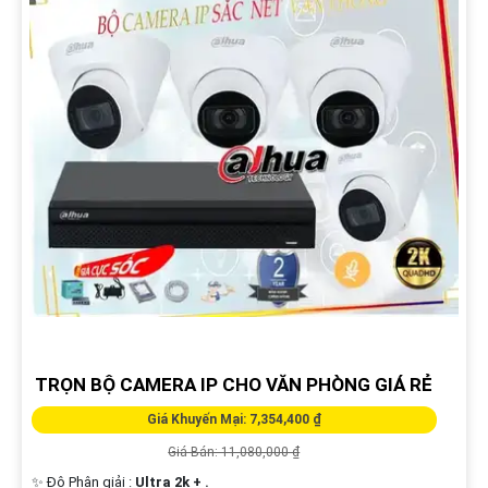
TRỌN BỘ CAMERA IP CHO VĂN PHÒNG GIÁ RẺ
Giá Khuyến Mại: 7,354,400 ₫
Giá Bán: 11,080,000 ₫
✨ Độ Phân giải :
Ultra 2k + .