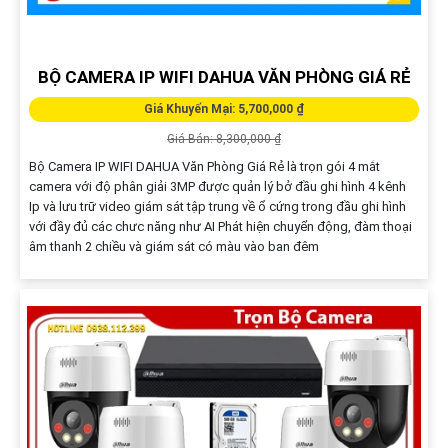
BỘ CAMERA IP WIFI DAHUA VĂN PHÒNG GIÁ RẺ
Giá Khuyến Mại: 5,700,000 ₫
Giá Bán: 8,300,000 ₫
Bộ Camera IP WIFI DAHUA Văn Phòng Giá Rẻ là trọn gói 4 mắt
camera với độ phân giải 3MP được quản lý bở đầu ghi hình 4 kênh
Ip và lưu trữ video giám sát tập trung về ổ cứng trong đầu ghi hình
với đầy đủ các chưc năng như AI Phát hiện chuyển động, đàm thoại
âm thanh 2 chiều và giám sát có màu vào ban đêm