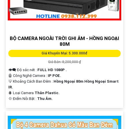
BỘ CAMERA NGOÀI TRỜI GHI ÂM - HỒNG NGOẠI
80M
Giá Khuyến Mại: 5.300.000đ
Giá Bán: 8,200,000 ₫
👁️‍🗨 Độ sắc nét :
FULL HD 1080P .
🤖️ Công Nghệ Camera :
IP POE.
💡 Khoảng Cách Ban Đêm :
Hồng Ngoại 80m Hồng Ngoại Smart
IR.
🐜 Loại Camera
Thân Plastic.
️💠 Điểm Nỗi Bật :
Thu Âm.