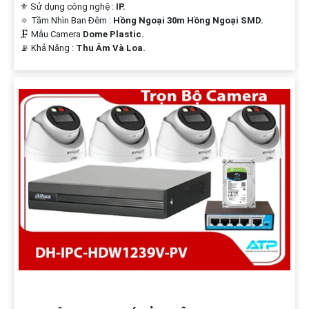
⚜️ Sử dụng công nghệ :
IP.
🔅 Tầm Nhìn Ban Đêm :
Hồng Ngoại 30m Hồng Ngoại SMD.
🗜️ Mẫu Camera
Dome Plastic.
️📡 Khả Năng :
Thu Âm Và Loa.