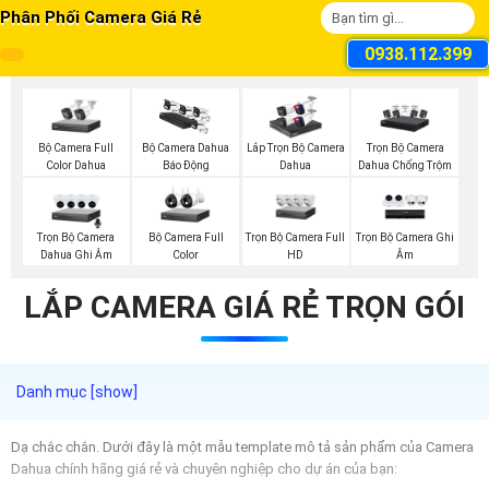
Phân Phối Camera Giá Rẻ
0938.112.399
Bộ Camera Full
Trọn Bộ Camera
Bộ Camera Dahua
Lắp Trọn Bộ Camera
Color Dahua
Dahua Chống Trộm
Báo Động
Dahua
Trọn Bộ Camera
Bộ Camera Full
Trọn Bộ Camera Full
Trọn Bộ Camera Ghi
Dahua Ghi Âm
Color
HD
Âm
LẮP CAMERA GIÁ RẺ TRỌN GÓI
Dạ chắc chắn. Dưới đây là một mẫu template mô tả sản phẩm của Camera
Dahua chính hãng giá rẻ và chuyên nghiệp cho dự án của bạn: