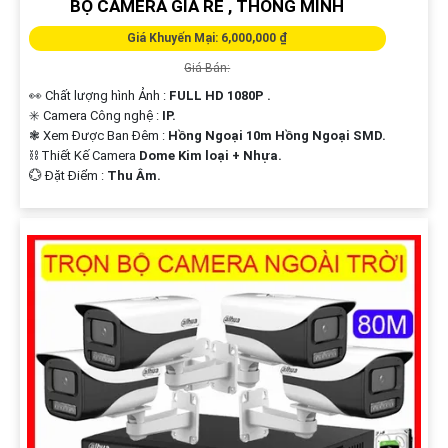
BỘ CAMERA GIÁ RẺ , THÔNG MINH
Giá Khuyến Mại: 6,000,000 ₫
Giá Bán:
👀 Chất lượng hình Ảnh :
FULL HD 1080P .
✳️ Camera Công nghệ :
IP.
❃ Xem Được Ban Đêm :
Hồng Ngoại 10m Hồng Ngoại SMD.
⛓ Thiết Kế Camera
Dome Kim loại + Nhựa.
️💮 Đặt Điểm :
Thu Âm.