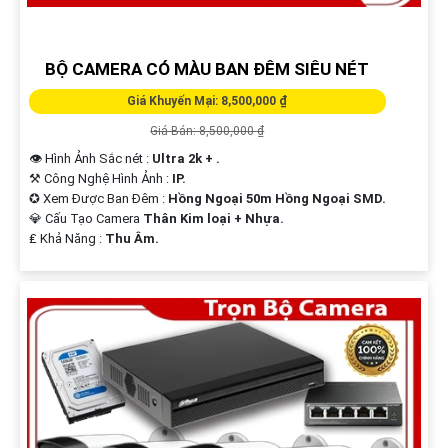
BỘ CAMERA CÓ MÀU BAN ĐÊM SIÊU NÉT
Giá Khuyến Mại: 8,500,000 ₫
Giá Bán: 8,500,000 ₫
👁 Hình Ảnh Sắc nét :
Ultra 2k + .
⚒ Công Nghệ Hình Ảnh :
IP.
'
✪ Xem Được Ban Đêm :
Hồng Ngoại 50m Hồng Ngoại SMD.
💎 Cấu Tạo Camera
Thân Kim loại + Nhựa.
️₤ Khả Năng :
Thu Âm.