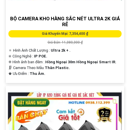
BỘ CAMERA KHO HÀNG SẮC NÉT ULTRA 2K GIÁ
RẺ
Giá Khuyến Mại: 7,354,400 ₫
Giá Bán: 11,080,000 ₫
🔅 Hình Ành Chất Lượng :
Ultra 2k + .
✳️ Công Nghệ :
IP POE.
❈ Hình ảnh ban đêm :
Hồng Ngoại 30m Hồng Ngoại Smart IR.
🗜️ Camera Theo Mẫu
Thân Plastic.
️♚ Ưu Điểm :
Thu Âm.