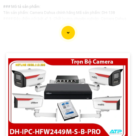
### Mô tả sản phẩm:
Tên sản phẩm: Camera Dahua chính hãng Mã sản phẩm: DH-138
#### Đặc điểm nổi bật:🌠
1:
Chất lượng chuyên nghiệp: Camera Dahua
chính hãng được đánh giá cao về chất lượng hình ảnh và độ tin cậy. Với độ
phân giải sắc nét, hỗ trợ nhiều chức năng thông minh, đây là lựa chọn
hoàn hảo cho dự án của bạn.
🎛
2:
Giá cả phải chăng: Dù là sản phẩm chất lượng chuyên nghiệp nhưng
Camera Dahua chính hãng vẫn có mức giá vô cùng hấp dẫn, phù hợp với
ngân sách của dự án.
🛑
3:
Thiết kế hiện đại và đa dạng: Camera Dahua cung cấp các mẫu thiết
kế đa dạng, từ dạng bán cầu cho đến dạng hồng ngoại, giúp bạn lựa chọn
phù hợp với các phân khúc và yêu cầu cụ thể.
#### Liên hệ để biết thêm thông tin chi tiết và đặt hàng:Để được tư vấn và
báo giá tốt nhất cho dự án của bạn, vui lòng liên hệ theo thông tin sau:- Địa
chỉ: [Địa chỉ cửa hàng hoặc website]- Số điện thoại: [Số điện thoại liên hệ]-
Email: [Địa chỉ email]
Hy vọng mô tả trên sẽ giúp bạn có thêm thông tin về Camera Dahua chính
hãng và quyết định cho dự án của mình. Nếu cần thêm hỗ trợ, bạn có thể
cho biết thêm chi tiết để được tư vấn cụ thể hơn.