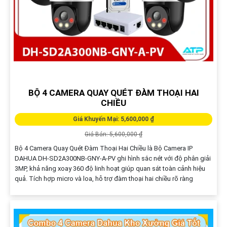
BỘ 4 CAMERA QUAY QUÉT ĐÀM THOẠI HAI
CHIỀU
Giá Khuyến Mại: 5,600,000 ₫
Giá Bán: 5,600,000 ₫
Bộ 4 Camera Quay Quét Đàm Thoại Hai Chiều là Bộ Camera IP
DAHUA DH-SD2A300NB-GNY-A-PV ghi hình sắc nét với độ phân giải
3MP, khả năng xoay 360 độ linh hoạt giúp quan sát toàn cảnh hiệu
quả. Tích hợp micro và loa, hỗ trợ đàm thoại hai chiều rõ ràng