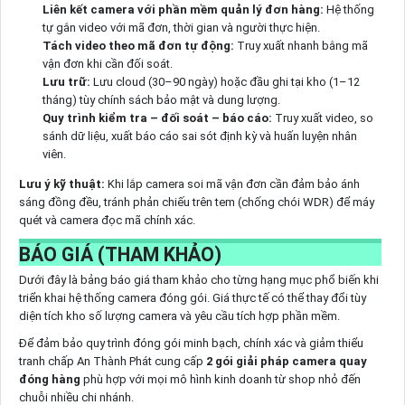
Liên kết camera với phần mềm quản lý đơn hàng:
Hệ thống
tự gắn video với mã đơn, thời gian và người thực hiện.
Tách video theo mã đơn tự động:
Truy xuất nhanh bằng mã
vận đơn khi cần đối soát.
Lưu trữ:
Lưu cloud (30–90 ngày) hoặc đầu ghi tại kho (1–12
tháng) tùy chính sách bảo mật và dung lượng.
Quy trình kiểm tra – đối soát – báo cáo:
Truy xuất video, so
sánh dữ liệu, xuất báo cáo sai sót định kỳ và huấn luyện nhân
viên.
Lưu ý kỹ thuật:
Khi lắp camera soi mã vận đơn cần đảm bảo ánh
sáng đồng đều, tránh phản chiếu trên tem (chống chói WDR) để máy
quét và camera đọc mã chính xác.
BÁO GIÁ (THAM KHẢO)
Dưới đây là bảng báo giá tham khảo cho từng hạng mục phổ biến khi
triển khai hệ thống camera đóng gói. Giá thực tế có thể thay đổi tùy
diện tích kho số lượng camera và yêu cầu tích hợp phần mềm.
Để đảm bảo quy trình đóng gói minh bạch, chính xác và giảm thiểu
tranh chấp An Thành Phát cung cấp
2 gói giải pháp camera quay
đóng hàng
phù hợp với mọi mô hình kinh doanh từ shop nhỏ đến
chuỗi nhiều chi nhánh.