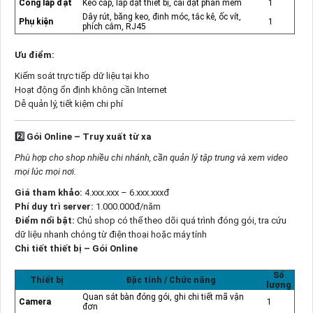
Công lắp đặt
Kéo cáp, lắp đặt thiết bị, cài đặt phần mềm
1
Dây rút, băng keo, đinh móc, tắc kê, ốc vít,
Phụ kiện
1
phích cắm, RJ45
Ưu điểm:
Kiểm soát trực tiếp dữ liệu tại kho
Hoạt động ổn định không cần Internet
Dễ quản lý, tiết kiệm chi phí
2️
Gói Online – Truy xuất từ xa
Phù hợp cho shop nhiều chi nhánh, cần quản lý tập trung và xem video
mọi lúc mọi nơi.
Giá tham khảo:
4.xxx.xxx – 6.xxx.xxxđ
Phí duy trì server:
1.000.000đ/năm
Điểm nổi bật:
Chủ shop có thể theo dõi quá trình đóng gói, tra cứu
dữ liệu nhanh chóng từ điện thoại hoặc máy tính
Chi tiết thiết bị – Gói Online
Số
Thiết bị
Đặc tính / Chức năng
lượng
Quan sát bàn đóng gói, ghi chi tiết mã vận
Camera
1
đơn