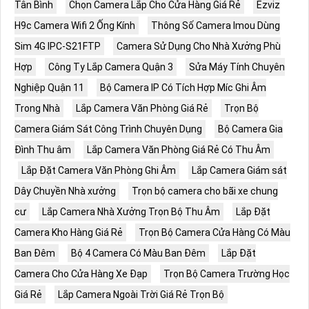
Tân Bình
Chọn Camera Lắp Cho Cửa Hàng Giá Rẻ
Ezviz
H9c Camera Wifi 2 Ống Kính
Thông Số Camera Imou Dùng
Sim 4G IPC-S21FTP
Camera Sử Dụng Cho Nhà Xưởng Phù
Hợp
Công Ty Lắp Camera Quận 3
Sửa Máy Tính Chuyên
Nghiệp Quận 11
Bộ Camera IP Có Tích Hợp Míc Ghi Âm
Trong Nhà
Lắp Camera Văn Phòng Giá Rẻ
Trọn Bộ
Camera Giám Sát Công Trình Chuyên Dụng
Bộ Camera Gia
Đình Thu âm
Lắp Camera Văn Phòng Giá Rẻ Có Thu Âm
Lắp Đặt Camera Văn Phòng Ghi Âm
Lắp Camera Giám sát
Dây Chuyền Nhà xưởng
Trọn bộ camera cho bãi xe chung
cư
Lắp Camera Nhà Xưởng Trọn Bộ Thu Âm
Lắp Đặt
Camera Kho Hàng Giá Rẻ
Trọn Bộ Camera Cửa Hàng Có Màu
Ban Đêm
Bộ 4 Camera Có Màu Ban Đêm
Lắp Đặt
Camera Cho Cửa Hàng Xe Đạp
Trọn Bộ Camera Trường Học
Giá Rẻ
Lắp Camera Ngoài Trời Giá Rẻ Trọn Bộ