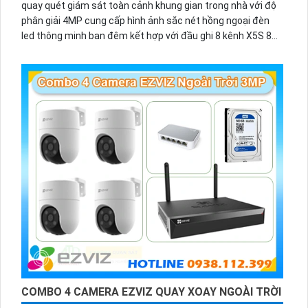
quay quét giám sát toàn cảnh khung gian trong nhà với độ
phân giải 4MP cung cấp hình ảnh sắc nét hồng ngoại đèn
led thông minh ban đêm kết hợp với đầu ghi 8 kênh X5S 8W
và ổ cứng 500GB giúp lưu trũ dữ liệu lâu dài
COMBO 4 CAMERA EZVIZ QUAY XOAY NGOÀI TRỜI