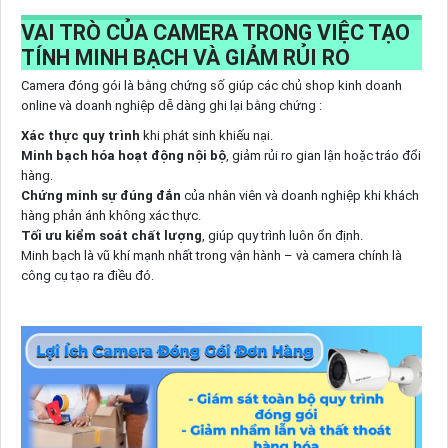
VAI TRÒ CỦA CAMERA TRONG VIỆC TẠO
TÍNH MINH BẠCH VÀ GIẢM RỦI RO
Camera đóng gói là bằng chứng số giúp các chủ shop kinh doanh
online và doanh nghiệp dễ dàng ghi lại bằng chứng :
Xác thực quy trình
khi phát sinh khiếu nại.
Minh bạch hóa hoạt động nội bộ
, giảm rủi ro gian lận hoặc tráo đổi
hàng.
Chứng minh sự đúng đắn
của nhân viên và doanh nghiệp khi khách
hàng phản ánh không xác thực.
Tối ưu kiểm soát chất lượng
, giúp quy trình luôn ổn định.
Minh bạch là vũ khí mạnh nhất trong vận hành – và camera chính là
công cụ tạo ra điều đó.