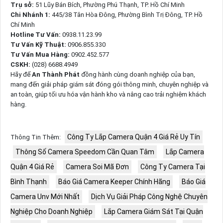
Trụ sở:
51 Lũy Bán Bích, Phường Phú Thạnh, TP. Hồ Chí Minh
Chi Nhánh 1:
445/38 Tân Hòa Đông, Phường Bình Trị Đông, TP. Hồ
Chí Minh
Hotline Tư Vấn:
0938.11.23.99
Tư Vấn Kỹ Thuật:
0906.855.330
Tư Vấn Mua Hàng:
0902.452.577
CSKH:
(028) 6688.4949
Hãy để
An Thành Phát
đồng hành cùng doanh nghiệp của bạn,
mang đến giải pháp giám sát đóng gói thông minh, chuyên nghiệp và
an toàn, giúp tối ưu hóa vận hành kho và nâng cao trải nghiệm khách
hàng.
Công Ty Lắp Camera Quận 4 Giá Rẻ Uy Tín
Thông Tin Thêm:
Thông Số Camera Speedom Cần Quan Tâm
Lắp Camera
Quận 4 Giá Rẻ
Camera Soi Mã Đơn
Công Ty Camera Tại
Bình Thạnh
Báo Giá Camera Keeper Chính Hãng
Báo Giá
Camera Unv Mới Nhất
Dịch Vụ Giải Pháp Công Nghệ Chuyên
Nghiệp Cho Doanh Nghiệp
Lắp Camera Giám Sát Tại Quận