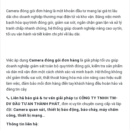
Camera đóng gói đơn hàng là một khoản đầu tư mang lại giá trị lâu
dài cho doanh nghiệp thương mại điện tử và kho vận. Bằng việc minh
bạch hóa quy trình đóng gói, giảm sai sót, ngăn chặn gian lận và xử lý
tranh chấp nhanh chóng, hệ thống giúp doanh nghiệp nâng cao uy tín,
tối ưu vận hành và tiết kiệm chi phí về lâu dài.
Việc áp dụng
Camera đóng gói đơn hàng
là giải pháp tối ưu giúp
doanh nghiệp giám sát toàn bộ quy trình đóng gói, kiểm tra sản phẩm
và dán mã vận đơn một cách chính xác và minh bạch. Hệ thống không
chỉ giảm thiểu sai sót, thất thoát hàng hóa mà còn nâng cao hiệu suất
làm việc, đảm bảo mỗi đơn hàng đến tay khách hàng đều hoàn hảo và
đáng tin cậy.
📞
Liên hệ báo giá & tư vấn giải pháp
tại
CÔNG TY TNHH TM-
DV ĐẦU TƯ AN THÀNH PHÁT
, đơn vị uy tín chuyên cung cấp và lắp
đặt:
Camera quan sát, thiết bị báo động, báo cháy, máy chấm
công, thiết bị mạng…
Thông tin liên hệ: