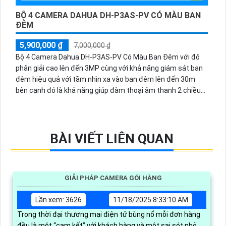
BỘ 4 CAMERA DAHUA DH-P3AS-PV CÓ MÀU BAN
ĐÊM
5,900,000 ₫
7,000,000 ₫
Bộ 4 Camera Dahua DH-P3AS-PV Có Màu Ban Đêm với độ
phân giải cao lên đến 3MP cùng với khả năng giám sát ban
đêm hiệu quả với tầm nhìn xa vào ban đêm lên đến 30m
bên cạnh đó là khả năng giúp đàm thoại âm thanh 2 chiều
và báo động răng de chủ động khi phát hiện xâm nhập
BÀI VIẾT LIÊN QUAN
GIẢI PHÁP CAMERA GÓI HÀNG
Lần xem: 3626
11/18/2025 8:33:10 AM
Trong thời đại thương mại điện tử bùng nổ mỗi đơn hàng
đều là một “cam kết” với khách hàng và một sai sót nhỏ