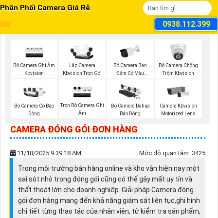
Phân Phối Camera Giá Rẻ
0938.112.399
Bộ Camera Ghi Âm
Bộ Camera Ban
Bộ Camera Chống
Lắp Camera
Kbvision
Đêm Có Màu
Trộm Kbvision
Kbvision Trọn Gói
Kbvision
Trọn Bộ Camera Ghi
Bộ Camera Có Báo
Bộ Camera Dahua
Camera Kbvision
Âm
Đông
Báo Động
Motorized Lens
CAMERA ĐÓNG GÓI ĐƠN HÀNG
11/18/2025 9:39:18 AM
Mức độ quan tâm: 3425
Trong môi trường bán hàng online và kho vận hiện nay một
sai sót nhỏ trong đóng gói cũng có thể gây mất uy tín và
thất thoát lớn cho doanh nghiệp. Giải pháp Camera đóng
gói đơn hàng mang đến khả năng giám sát liên tục,ghi hình
chi tiết từng thao tác của nhân viên, từ kiểm tra sản phẩm,