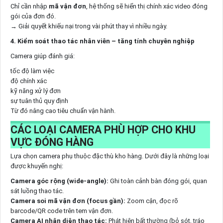
Chỉ cần nhập
mã vận đơn
, hệ thống sẽ hiển thị chính xác video đóng
gói của đơn đó.
→ Giải quyết khiếu nại trong vài phút thay vì nhiều ngày.
4. Kiểm soát thao tác nhân viên – tăng tính chuyên nghiệp
Camera giúp đánh giá:
tốc độ làm việc
độ chính xác
kỹ năng xử lý đơn
sự tuân thủ quy định
Từ đó nâng cao tiêu chuẩn vận hành.
CÁC LOẠI CAMERA PHÙ HỢP CHO KHU
VỰC ĐÓNG HÀNG
Lựa chọn camera phụ thuộc đặc thù kho hàng. Dưới đây là những loại
được khuyến nghị:
Camera góc rộng (wide-angle):
Ghi toàn cảnh bàn đóng gói, quan
sát luồng thao tác.
Camera soi mã vận đơn (focus gần):
Zoom cận, đọc rõ
barcode/QR code trên tem vận đơn.
Camera AI nhận diện thao tác:
Phát hiện bất thường (bỏ sót, tráo