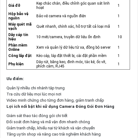
Kẹp chắc chắn, điều chỉnh góc quan sát linh
Giá đỡ
1
hoạt
Hộp bảo vệ
Bảo vệ camera và nguồn điện
1
nguồn
Máy quét mã
Quét nhanh, chính xác, hỗ trợ tất cả loại mã
1
vạch
Dây cáp tín
10 mét/camera, truyền dữ liệu ổn định
10
hiệu
Phần mềm
Xem và quản lý dữ liệu từ xa, đồng bộ server
1
Online
Công lắp đặt
Kéo cáp, lắp đặt thiết bị, cài đặt phần mềm
1
Dây rút, băng keo, đinh móc, tắc kê, ốc vít,
Phụ kiện
1
phích cắm, RJ45
Ưu điểm:
Quản lý nhiều chi nhánh tập trung
Tra cứu dữ liệu mọi lúc mọi nơi
Video minh chứng cho từng đơn hàng, giảm tranh chấp
Lợi ích nổi bật khi sử dụng Camera Đóng Gói Đơn Hàng
Giám sát thao tác đóng gói chi tiết
Đối soát đơn hàng và mã vận đơn nhanh chóng
Giảm tranh chấp, khiếu nại từ khách và vận chuyển
Tăng uy tín shop và nâng cao trải nghiệm khách hàng