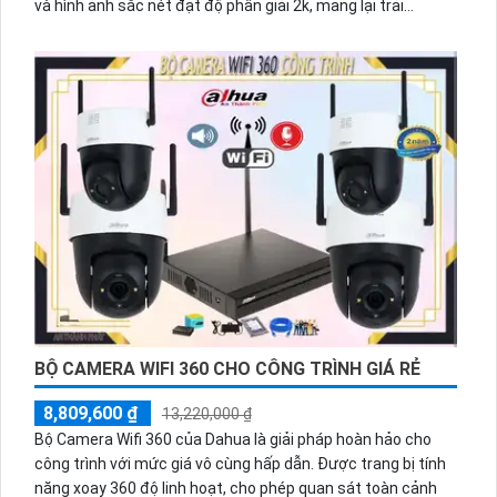
và hình ảnh sắc nét đạt độ phân giải 2k, mang lại trải
nghiệm giám sát tuyệt vời
BỘ CAMERA WIFI 360 CHO CÔNG TRÌNH GIÁ RẺ
8,809,600 ₫
13,220,000 ₫
Bộ Camera Wifi 360 của Dahua là giải pháp hoàn hảo cho
công trình với mức giá vô cùng hấp dẫn. Được trang bị tính
năng xoay 360 độ linh hoạt, cho phép quan sát toàn cảnh