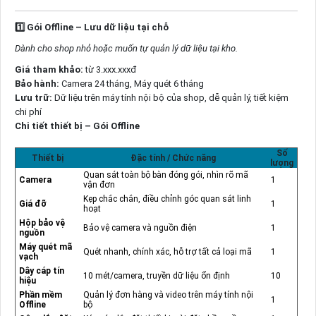
1️
Gói Offline – Lưu dữ liệu tại chỗ
Dành cho shop nhỏ hoặc muốn tự quản lý dữ liệu tại kho.
Giá tham khảo:
từ 3.xxx.xxxđ
Bảo hành:
Camera 24 tháng, Máy quét 6 tháng
Lưu trữ:
Dữ liệu trên máy tính nội bộ của shop, dễ quản lý, tiết kiệm
chi phí
Chi tiết thiết bị – Gói Offline
Số
Thiết bị
Đặc tính / Chức năng
lượng
Quan sát toàn bộ bàn đóng gói, nhìn rõ mã
Camera
1
vận đơn
Kẹp chắc chắn, điều chỉnh góc quan sát linh
Giá đỡ
1
hoạt
Hộp bảo vệ
Bảo vệ camera và nguồn điện
1
nguồn
Máy quét mã
Quét nhanh, chính xác, hỗ trợ tất cả loại mã
1
vạch
Dây cáp tín
10 mét/camera, truyền dữ liệu ổn định
10
hiệu
Phần mềm
Quản lý đơn hàng và video trên máy tính nội
1
Offline
bộ