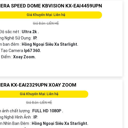
ERA SPEED DOME KBVISION KX-EAI4459UPN
Giá Khuyến Mại: Liên hệ
Giá Bán: LIÊN HỆ
 Độ sắc nét :
Ultra 2k .
ng Nghệ Sử Dụng :
IP.
m ban đêm :
Hồng Ngoại Siêu Xa Starlight.
u Tạo Camera
Ip67 360.
 Điểm :
Xoay Zoom.
ERA KX-EAI2329UPN XOAY ZOOM
Giá Khuyến Mại: Liên hệ
Giá Bán: LIÊN HỆ
nh ảnh chất lượng :
FULL HD 1080P .
ng Nghệ Hình Ảnh :
IP.
m Nhìn Ban Đêm :
Hồng Ngoại Siêu Xa Starlight.