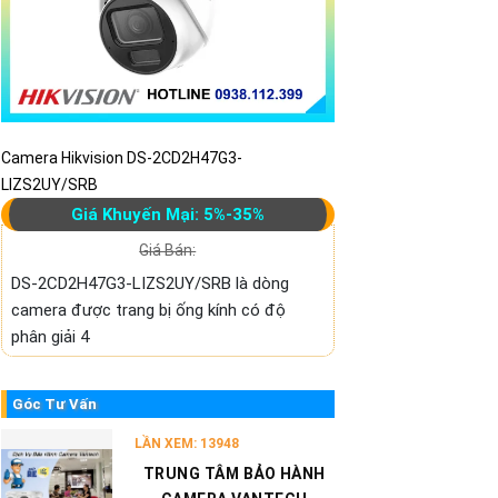
Camera Hikvision DS-2CD2H47G3-
LIZS2UY/SRB
Giá Khuyến Mại: 5%-35%
Giá Bán:
DS-2CD2H47G3-LIZS2UY/SRB là dòng
camera được trang bị ống kính có độ
phân giải 4
Góc Tư Vấn
LẦN XEM: 13948
TRUNG TÂM BẢO HÀNH