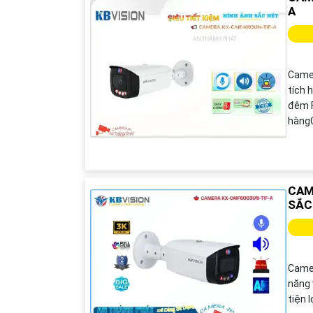
A
Camer
tích 
đêm F
hàngC
CAM
SẮC
Camer
năng 
tiện l