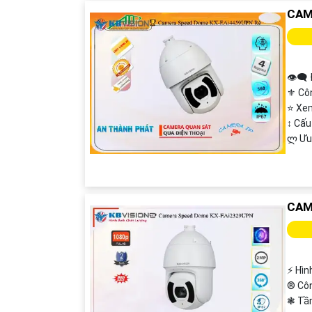
CAM
👁️‍🗨
⚜️ Cô
⭐ Xe
↕️ Cấ
️ლ Ưu
CAM
'
️⚡ Hì
®️ Cô
❃ Tầ