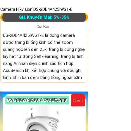
Camera Hikvision DS-2DE4A425IWG1-E
Giá Khuyến Mại: 5%-35%
Giá Bán:
DS-2DE4A425IWG1-E là dòng camera
được trang bị ống kính có thể zoom
quang học lên đến 25x, trang bị công nghệ
lấy nét tự động Self-learning, trang bị tính
năng Ai nhận diện chính xác tích hợp
AcuSearch khi kết hợp chung với đầu ghi
hình, nhìn ban đêm bằng hồng ngoại 50m