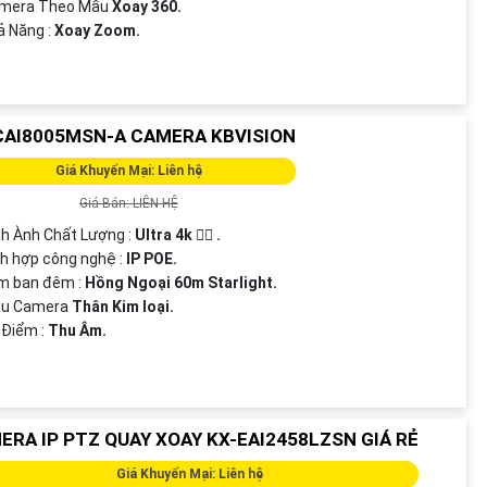
amera Theo Mẫu
Xoay 360.
ả Năng :
Xoay Zoom.
CAI8005MSN-A CAMERA KBVISION
Giá Khuyến Mại: Liên hệ
Giá Bán: LIÊN HỆ
nh Ành Chất Lượng :
Ultra 4k 👍🏾 .
ch hợp công nghệ :
IP POE.
m ban đêm :
Hồng Ngoại 60m Starlight.
Mẫu Camera
Thân Kim loại.
 Điểm :
Thu Âm.
ERA IP PTZ QUAY XOAY KX-EAI2458LZSN GIÁ RẺ
Giá Khuyến Mại: Liên hệ