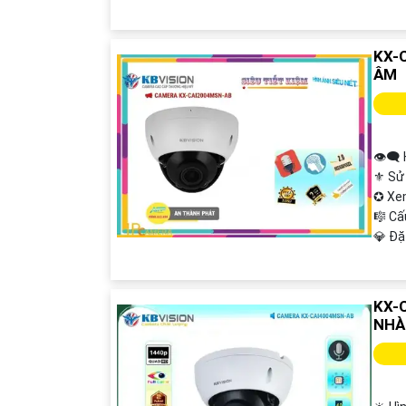
KX-
ÂM
👁️‍
⚜️ Sử
✪ Xe
🎼️ C
️💎 Đ
KX-
NHÀ