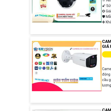
🔆 Hì
🌠 Sử
✪ Gi
🛡 M
️✤ Kh
CAM
GIÁ 
Camer
động 
cầu g
lượng
CAM