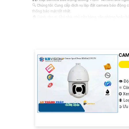
🔍 Chúng tôi: Cung cấp dịch vụ lắp đặt camera báo động ch
thống bảo mật tốt nhất.
🏠 Dành cho ai: Chủ nhà, chủ cửa hàng, văn phòng hoặc bấ
✅ Dịch vụ chúng tôi cung cấp:- Lắp đặt hệ thống camera th
hàng
💰 Giá cả: Luôn cạnh tranh và phù hợp với túi tiền của bạn. 
🔗 Liên hệ với chúng tôi ngay hôm nay để nhận tư vấn và b
🔒📹 An toàn, tin cậy và chất lượng - Hãy để chúng tôi bảo v
CAM
Hy vọng bạn sẽ tìm thấy thông tin Tiên ích cần thiết trong
👁 Độ
⚛️ Cô
✪ Xe
🐜 L
️➲ Ưu