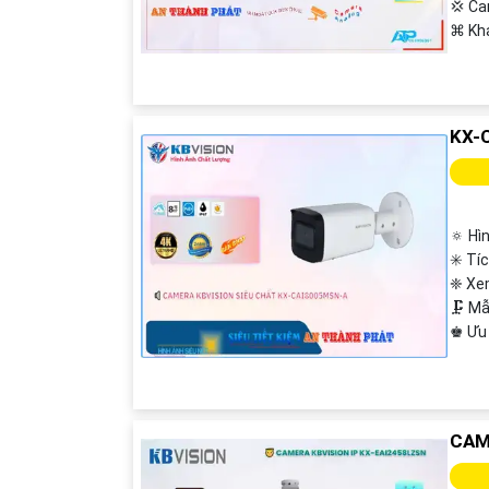
💢 C
️⌘ Kh
KX-
🔅 Hì
✳️ Tí
❈ Xe
🗜️ 
️♚ Ưu
CAM