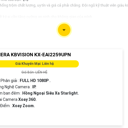
ống trộm chất lượng, uy tín và giá cả phải chăng. Đội ngũ kỹ thuật viên giàu k
t kỳ ai cần tăng cường an ninh cho không gian của mình.
eo yêu cầu- Camera độ nét cao, ghi hình rõ ràng- Kết nối với điện thoại di độn
Đảm bảo giá rẻ nhất trên thị trường.
áo giá miễn phí!📞 Số điện thoại: 0938 11 23 99
ệ ngôi nhà của bạn! 📹🔒
ERA KBVISION KX-EAI2259UPN
 bản mẫu trên. Nếu bạn cần thêm thông tin hoặc sửa đổi nào khác, đừng ngần ngạ
Giá Khuyến Mại: Liên hệ
Giá Bán: LIÊN HỆ
 Phân giải :
FULL HD 1080P .
ng Nghệ Camera :
IP.
m ban đêm :
Hồng Ngoại Siêu Xa Starlight.
oại Camera
Xoay 360.
 Điểm :
Xoay Zoom.