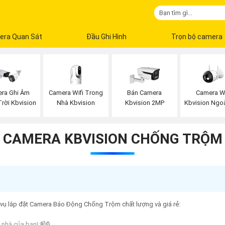
era Quan Sát
Đầu Ghi Hình
Trọn bộ camera
Camera Wifi Trong
Camera Wi
ra Ghi Âm
Bán Camera
Nhà Kbvision
Kbvision Ngoà
rời Kbvision
Kbvision 2MP
CAMERA KBVISION CHỐNG TRỘM
h vụ lắp đặt Camera Báo Động Chống Trộm chất lượng và giá rẻ:
nhà của bạn! 📹🔒