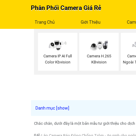
Phân Phối Camera Giá Rẻ
Trang Chủ
Giới Thiệu
Cam
Camera IP AI Full
Camera H.265
Came
Color Kbvision
KBvision
Ngoài T
Chắc chắn, dưới đây là một bản mẫu tư giới thiệu cho dịc
🔒📹 Lắp Camera Báo Động Chống Trộm - An ninh cho ngôi 