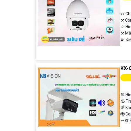
👀 Ch
⚒ Cô
🔅 Hì
⚒ Mẫ
️💫 Đ
KX-
💯 Hì
🕉️ T
🌈 Kh
🐉️ C
️⇝ Kh