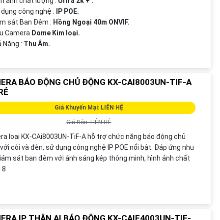
nh ảnh chất lượng :
Ultra 2k + .
 dụng công nghệ :
IP POE.
ám sát Ban Đêm :
Hồng Ngoại 40m ONVIF.
ẫu Camera
Dome Kim loại.
ả Năng :
Thu Âm.
ERA BÁO ĐỘNG CHỦ ĐỘNG KX-CAI8003UN-TIF-A
RẺ
Giá Khuyến Mại: LIÊN HỆ
Giá Bán: LIÊN HỆ
a loại KX-CAi8003UN-TiF-A hỗ trợ chức năng báo động chủ
với còi và đèn, sử dụng công nghệ IP POE nổi bật. Đáp ứng nhu
iám sát ban đêm với ánh sáng kép thông minh, hình ảnh chất
 8
ERA IP THÂN AI BÁO ĐỘNG KX-CAIF4003UN-TIF-