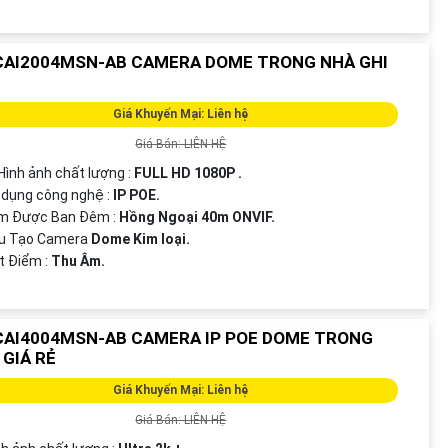
CAI2004MSN-AB CAMERA DOME TRONG NHÀ GHI
Giá Khuyến Mại: Liên hệ
Giá Bán: LIÊN HỆ
 Hình ảnh chất lượng :
FULL HD 1080P .
 dụng công nghệ :
IP POE.
m Được Ban Đêm :
Hồng Ngoại 40m ONVIF.
ấu Tạo Camera
Dome Kim loại.
ặt Điểm :
Thu Âm.
CAI4004MSN-AB CAMERA IP POE DOME TRONG
 GIÁ RẺ
Giá Khuyến Mại: Liên hệ
Giá Bán: LIÊN HỆ