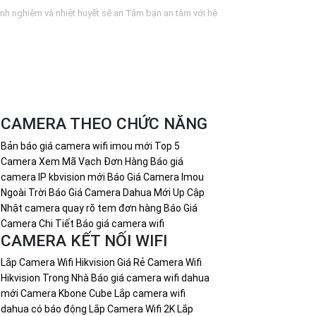
inh nghiệm và nhiệt huyết sẽ an Tâm bạn an tâm với hệ
g để kiểm soát từ xa- Chế độ bảo hành và hỗ trợ sau bán
CAMERA THEO CHỨC NĂNG
i để lại tin nhắn!
Bản báo giá camera wifi imou mới
Top 5
Camera Xem Mã Vạch Đơn Hàng
Báo giá
camera IP kbvision mới
Báo Giá Camera Imou
Ngoài Trời
Báo Giá Camera Dahua Mới Up Cập
Nhật
camera quay rõ tem đơn hàng
Báo Giá
Camera Chi Tiết
Báo giá camera wifi
CAMERA KẾT NỐI WIFI
Lắp Camera Wifi Hikvision Giá Rẻ
Camera Wifi
Hikvision Trong Nhà
Báo giá camera wifi dahua
mới
Camera Kbone Cube
Lắp camera wifi
dahua có báo động
Lắp Camera Wifi 2K
Lắp