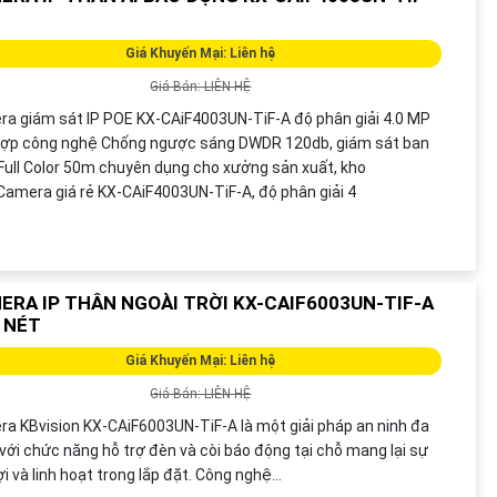
Giá Khuyến Mại: Liên hệ
Giá Bán: LIÊN HỆ
a giám sát IP POE KX-CAiF4003UN-TiF-A độ phân giải 4.0 MP
hợp công nghệ Chống ngược sáng DWDR 120db, giám sát ban
ull Color 50m chuyên dụng cho xưởng sản xuất, kho
amera giá rẻ KX-CAiF4003UN-TiF-A, độ phân giải 4
ERA IP THÂN NGOÀI TRỜI KX-CAIF6003UN-TIF-A
 NÉT
Giá Khuyến Mại: Liên hệ
Giá Bán: LIÊN HỆ
a KBvision KX-CAiF6003UN-TiF-A là một giải pháp an ninh đa
với chức năng hỗ trợ đèn và còi báo động tại chỗ mang lại sự
ợi và linh hoạt trong lắp đặt. Công nghệ...