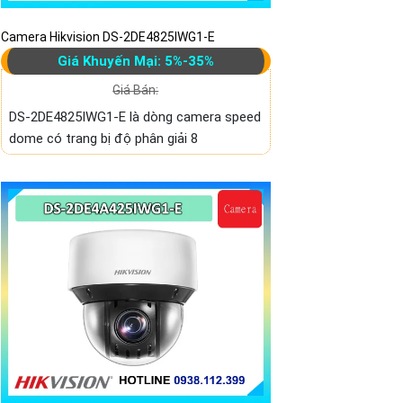
Camera Hikvision DS-2DE4825IWG1-E
Giá Khuyến Mại: 5%-35%
Giá Bán:
DS-2DE4825IWG1-E là dòng camera speed
dome có trang bị độ phân giải 8