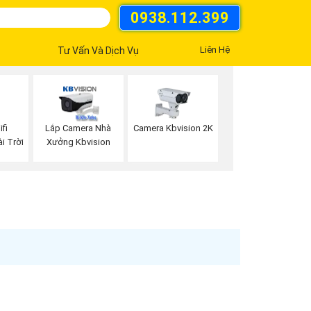
0938.112.399
Liên Hệ
Tư Vấn Và Dịch Vụ
fi
Lắp Camera Nhà
Camera Kbvision 2K
i Trời
Xưởng Kbvision