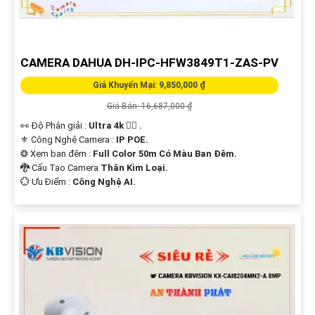
CAMERA DAHUA DH-IPC-HFW3849T1-ZAS-PV
Giá Khuyến Mại: 9,850,000 ₫
Giá Bán: 16,687,000 ₫
👀 Độ Phân giải :
Ultra 4k 👍🏾 .
⚜️ Công Nghệ Camera :
IP POE.
❂ Xem ban đêm :
Full Color 50m Có Màu Ban Đêm.
🐉️ Cấu Tạo Camera
Thân Kim Loại.
️💮 Ưu Điểm :
Công Nghệ AI.