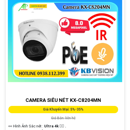
CAMERA SIÊU NÉT KX-C8204MN
Giá Khuyến Mại: 5%-35%
Giá Bán: liên hệ
👀 Hình Ảnh Sắc nét :
Ultra 4k 👍🏾 .