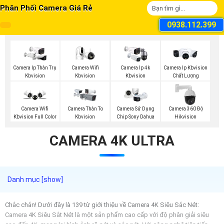
Phân Phối Camera Giá Rẻ
0938.112.399
Camera Wifi
Camera Ip Thân Trụ
Camera Ip 4k
Camera Ip Kbvision
Kbvision
Kbvision
Kbvision
Chất Lượng
Camera Wifi
Camera Thân To
Camera Sử Dụng
Camera 360 Độ
Kbvision Full Color
Kbvision
Chip Sony Dahua
Hikvision
CAMERA 4K ULTRA
Chắc chắn! Dưới đây là 139 từ giới thiệu về Camera 4K Siêu Sắc Nét:
Camera 4K Siêu Sắt Nét là một sản phẩm cao cấp với độ phân giải siêu