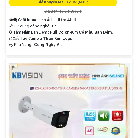
Giá Khuyến Mại: 12,051,650 ₫
Giá Bán: 18,541,000 ₫
👁️‍🗨 Chất lượng hình Ảnh :
Ultra 4k 👍🏾 .
🌠 Sử dụng công nghệ :
IP.
✪ Tầm Nhìn Ban Đêm :
Full Color 40m Có Màu Ban Đêm.
⛓ Cấu Tạo Camera
Thân Kim Loại.
️ლ Khả Năng :
Công Nghệ AI.