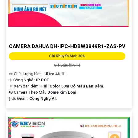
CAMERA DAHUA DH-IPC-HDBW3849R1-ZAS-PV
Giá Khuyến Mại: 30%
Giá Bán: liên Hệ
👀 Chất lượng hình :
Ultra 4k 👍🏾 .
✳️ Công Nghệ :
IP POE.
🔅 Xem ban đêm :
Full Color 50m Có Màu Ban Đêm.
🎼️ Camera Theo Mẫu
Dome Kim Loại.
️ƒ Ưu Điểm :
Công Nghệ AI.