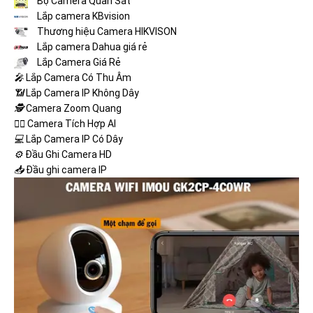
Bộ Camera Quan Sát
Lắp camera KBvision
Thương hiệu Camera HIKVISON
Lắp camera Dahua giá rẻ
Lắp Camera Giá Rẻ
️🎤️
Lắp Camera Có Thu Âm
📶
Lắp Camera IP Không Dây
🕵️
Camera Zoom Quang
🧛‍♀️
Camera Tích Hợp AI
💻
Lắp Camera IP Có Dây
⚙️
Đầu Ghi Camera HD
📥
Đầu ghi camera IP