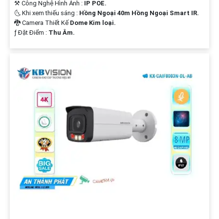
⚒ Công Nghệ Hình Ảnh :
IP POE.
🌜 Khi xem thiếu sáng :
Hồng Ngoại 40m Hồng Ngoại Smart IR.
🐉️ Camera Thiết Kế
Dome Kim loại.
️ƒ Đặt Điểm :
Thu Âm.