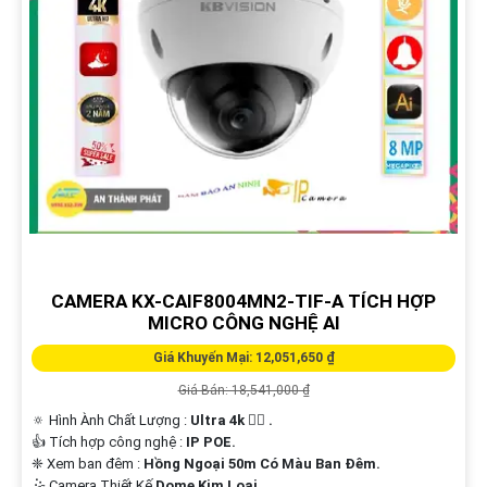
CAMERA KX-CAIF8004MN2-TIF-A TÍCH HỢP
MICRO CÔNG NGHỆ AI
Giá Khuyến Mại: 12,051,650 ₫
Giá Bán: 18,541,000 ₫
🔅 Hình Ành Chất Lượng :
Ultra 4k 👍🏾 .
👍 Tích hợp công nghệ :
IP POE.
❈ Xem ban đêm :
Hồng Ngoại 50m Có Màu Ban Đêm.
🤹 Camera Thiết Kế
Dome Kim Loại.