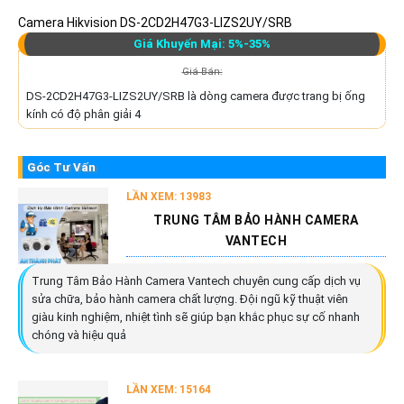
Camera Hikvision DS-2CD2H47G3-LIZS2UY/SRB
Giá Khuyến Mại: 5%-35%
Giá Bán:
DS-2CD2H47G3-LIZS2UY/SRB là dòng camera được trang bị ống
kính có độ phân giải 4
Góc Tư Vấn
LẦN XEM: 13983
TRUNG TÂM BẢO HÀNH CAMERA
VANTECH
Trung Tâm Bảo Hành Camera Vantech chuyên cung cấp dịch vụ
sửa chữa, bảo hành camera chất lượng. Đội ngũ kỹ thuật viên
giàu kinh nghiệm, nhiệt tình sẽ giúp bạn khắc phục sự cố nhanh
chóng và hiệu quả
LẦN XEM: 15164