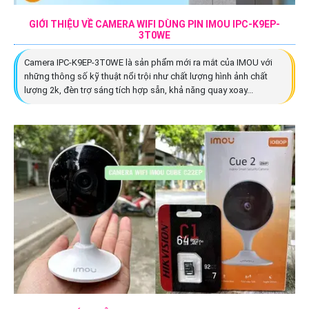
GIỚI THIỆU VỀ CAMERA WIFI DÙNG PIN IMOU IPC-K9EP-
3T0WE
Camera IPC-K9EP-3T0WE là sản phẩm mới ra mắt của IMOU với
những thông số kỹ thuật nổi trội như chất lượng hình ảnh chất
lượng 2k, đèn trợ sáng tích hợp sẵn, khả năng quay xoay...