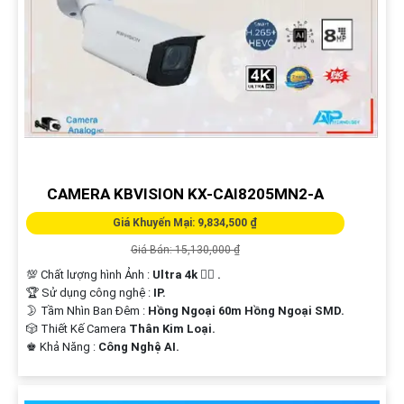
CAMERA KBVISION KX-CAI8205MN2-A
Giá Khuyến Mại: 9,834,500 ₫
Giá Bán: 15,130,000 ₫
💯 Chất lượng hình Ảnh :
Ultra 4k 👍🏾 .
🏆 Sử dụng công nghệ :
IP.
🌛 Tầm Nhìn Ban Đêm :
Hồng Ngoại 60m Hồng Ngoại SMD.
🎲 Thiết Kế Camera
Thân Kim Loại.
️♚ Khả Năng :
Công Nghệ AI.