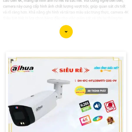
cao đến 4K, mang lại hình ảnh rõ nét và sắc nét. Với công nghệ tiên tiến,
camera này cung cấp hình ảnh chất lượng vượt trội, giúp quan sát chi tiết
và rõ ràng hơn. Khả năng ghi hình và tái tạo màu sắc trung thực, camera 4K
Siêu Sắt Nét là lựa chọn hàng đầu cho việc giám sát và ghi lại thông tin.
tính năng cực kỳ linh hoạt và dễ sử dụng giúp bạn dễ dàng tùy chỉnh để
đáp ứng nhu cầu của bạn. Đảm bảo an ninh và sự bảo vệ cho gia đình
hoặc doanh nghiệp của bạn với Camera 4K Siêu Sắt Nét.
'