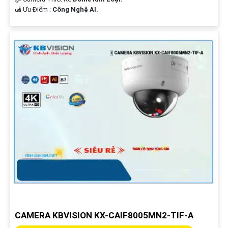
️🛃 Ưu Điểm :
Công Nghệ AI.
CAMERA KBVISION KX-CAIF8005MN2-TIF-A