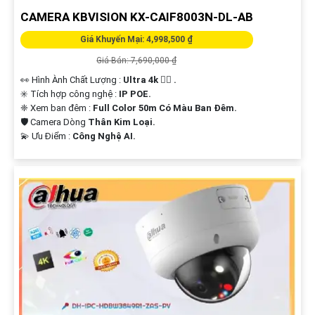
CAMERA KBVISION KX-CAIF8003N-DL-AB
Giá Khuyến Mại: 4,998,500 ₫
Giá Bán: 7,690,000 ₫
👀 Hình Ành Chất Lượng :
Ultra 4k 👍🏾 .
✳️ Tích hợp công nghệ :
IP POE.
❈ Xem ban đêm :
Full Color 50m Có Màu Ban Đêm.
🛡 Camera Dòng
Thân Kim Loại.
️💫 Ưu Điểm :
Công Nghệ AI.