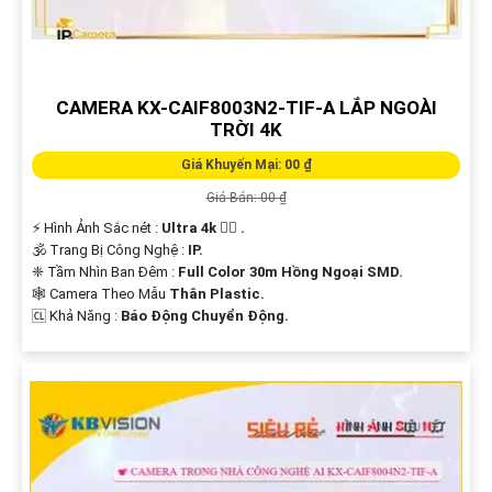
CAMERA KX-CAIF8003N2-TIF-A LẮP NGOÀI
TRỜI 4K
Giá Khuyến Mại: 00 ₫
Giá Bán: 00 ₫
️⚡ Hình Ảnh Sắc nét :
Ultra 4k 👍🏾 .
🕉️ Trang Bị Công Nghệ :
IP.
❈ Tầm Nhìn Ban Đêm :
Full Color 30m Hồng Ngoại SMD.
🕸️ Camera Theo Mẫu
Thân Plastic.
️🆑 Khả Năng :
Báo Động Chuyển Động.