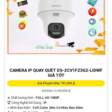
CAMERA IP QUAY QUÉT DS-2CV1F23G2-LIDWF
GIÁ TỐT
Giá Khuyến Mại: 791,000 ₫
Giá Bán: 1,130,000 ₫
☀️ Chất lượng hình :
FULL HD 1080P .
🏆 Công Nghệ Sử Dụng :
IP.
⭐ Nhìn Ban Đêm :
Full Color 20m Có Màu Ban Ðêm.