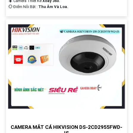
🐜 Camera Thiết Kế
Xoay 360.
️💮 Điểm Nỗi Bật :
Thu Âm Và Loa.
CAMERA MẮT CÁ HIKVISION DS-2CD2955FWD-
IS