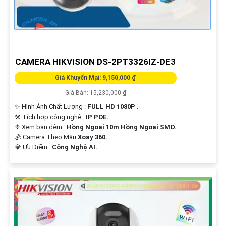
CAMERA HIKVISION DS-2PT3326IZ-DE3
Giá Khuyến Mại: 9,150,000 ₫
Giá Bán: 15,230,000 ₫
✨ Hình Ành Chất Lượng :
FULL HD 1080P .
⚒ Tích hợp công nghệ :
IP POE.
❈ Xem ban đêm :
Hồng Ngoại 10m Hồng Ngoại SMD.
🕉️ Camera Theo Mẫu
Xoay 360.
️💎 Ưu Điểm :
Công Nghệ AI.