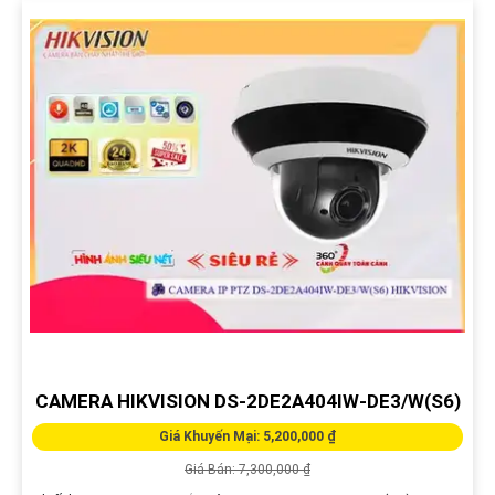
CAMERA HIKVISION DS-2DE2A404IW-DE3/W(S6)
Giá Khuyến Mại: 5,200,000 ₫
Giá Bán: 7,300,000 ₫