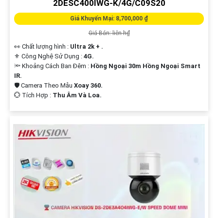
2DESC400IWG-K/4G/C09S20
Giá Khuyến Mại: 8,700,000 ₫
Giá Bán: liên h₫
👀 Chất lượng hình :
Ultra 2k + .
⚜️ Công Nghệ Sử Dụng :
4G.
🔦 Khoảng Cách Ban Đêm :
Hồng Ngoại 30m Hồng Ngoại Smart
IR.
🛡 Camera Theo Mẫu
Xoay 360.
️💮 Tích Hợp :
Thu Âm Và Loa.