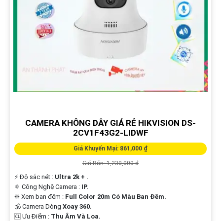
CAMERA KHÔNG DÂY GIÁ RẺ HIKVISION DS-
2CV1F43G2-LIDWF
Giá Khuyến Mại: 861,000 ₫
Giá Bán: 1,230,000 ₫
️⚡ Độ sắc nét :
Ultra 2k + .
⚛️ Công Nghệ Camera :
IP.
❈ Xem ban đêm :
Full Color 20m Có Màu Ban Ðêm.
🕉️ Camera Dòng
Xoay 360.
️🆑 Ưu Điểm :
Thu Âm Và Loa.