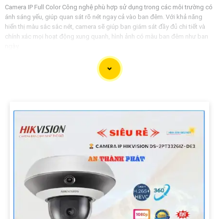
Camera IP Full Color Công nghệ phù hợp sử dụng trong các môi trường có
ánh sáng yếu, giúp quan sát rõ nét ngay cả vào ban đêm. Với khả năng
hiển thị màu sắc sắc nét, camera sẽ giúp bạn giám sát đầy đủ chi tiết và
chính xác mọi hoạt động xung quanh, hình ảnh có màu ban đêm như ban
ngày.
'