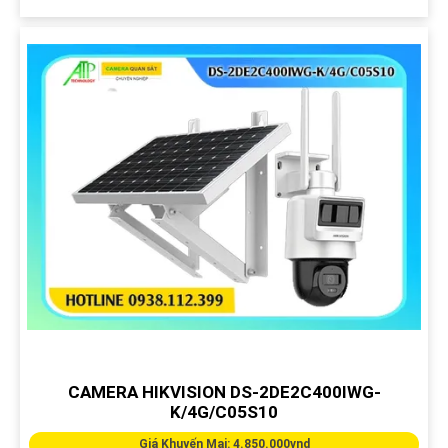
CAMERA HIKVISION DS-2DE2C400IWG-
K/4G/C05S10
Giá Khuyến Mại: 4.850.000vnd