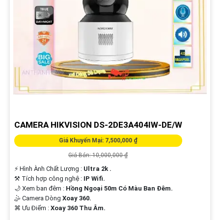
CAMERA HIKVISION DS-2DE3A404IW-DE/W
Giá Khuyến Mại: 7,500,000 ₫
Giá Bán: 10,000,000 ₫
️⚡ Hình Ành Chất Lượng :
Ultra 2k .
⚒ Tích hợp công nghệ :
IP Wifi.
🌙 Xem ban đêm :
Hồng Ngoại 50m Có Màu Ban Đêm.
🤹 Camera Dòng
Xoay 360.
️⌘ Ưu Điểm :
Xoay 360 Thu Âm.