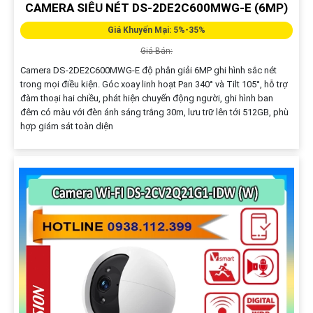
CAMERA SIÊU NÉT DS-2DE2C600MWG-E (6MP)
Giá Khuyến Mại: 5%-35%
Giá Bán:
Camera DS-2DE2C600MWG-E độ phân giải 6MP ghi hình sắc nét
trong mọi điều kiện. Góc xoay linh hoạt Pan 340° và Tilt 105°, hỗ trợ
đàm thoại hai chiều, phát hiện chuyển động người, ghi hình ban
đêm có màu với đèn ánh sáng trắng 30m, lưu trữ lên tới 512GB, phù
hợp giám sát toàn diện