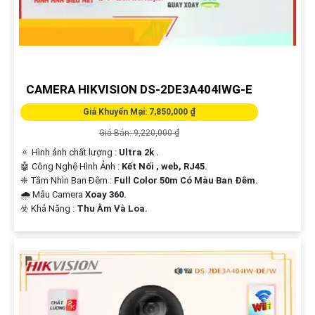
CAMERA HIKVISION DS-2DE3A404IWG-E
Giá Khuyến Mại: 7,850,000 ₫
Giá Bán: 9,220,000 ₫
🔅 Hình ảnh chất lượng :
Ultra 2k .
🤖️ Công Nghệ Hình Ảnh :
Kết Nối , web, RJ45.
❈ Tầm Nhìn Ban Đêm :
Full Color 50m Có Màu Ban Ðêm.
🌧️ Mẫu Camera
Xoay 360.
️☣️ Khả Năng :
Thu Âm Và Loa.