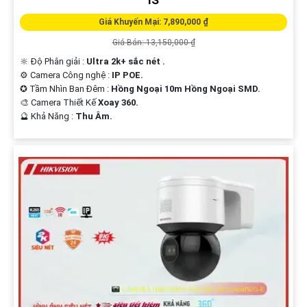
Giá Khuyến Mại: 7,890,000 ₫
Giá Bán: 13,150,000 ₫
🔆 Độ Phân giải :
Ultra 2k+ sắc nét .
⚙ Camera Công nghệ :
IP POE.
✪ Tầm Nhìn Ban Đêm :
Hồng Ngoại 10m Hồng Ngoại SMD.
🎨 Camera Thiết Kế
Xoay 360.
️🔮 Khả Năng :
Thu Âm.