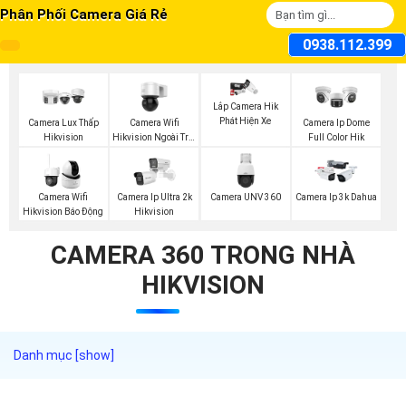
Phân Phối Camera Giá Rẻ
0938.112.399
Lắp Camera Hik
Phát Hiện Xe
Camera Wifi
Camera Lux Thấp
Camera Ip Dome
Hikvision Ngoài Trời
Hikvision
Full Color Hik
360
Camera UNV 360
Camera Wifi
Camera Ip Ultra 2k
Camera Ip 3k Dahua
Hikvision Báo Động
Hikvision
CAMERA 360 TRONG NHÀ
HIKVISION