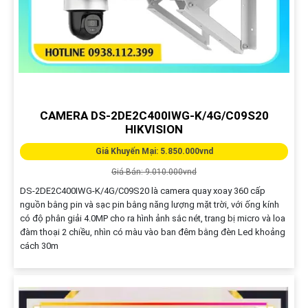
CAMERA DS-2DE2C400IWG-K/4G/C09S20
HIKVISION
Giá Khuyến Mại: 5.850.000vnd
Giá Bán: 9.010.000vnd
DS-2DE2C400IWG-K/4G/C09S20 là camera quay xoay 360 cấp
nguồn bằng pin và sạc pin bằng năng lượng mặt trời, với ống kính
có độ phân giải 4.0MP cho ra hình ảnh sắc nét, trang bị micro và loa
đàm thoại 2 chiều, nhìn có màu vào ban đêm bằng đèn Led khoảng
cách 30m