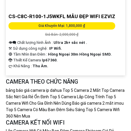
CS-C8C-R100-1J5WKFL MẪU ĐẸP WIFI EZVIZ
Giá Khuyến Mại: 1,800,000 ₫
Giá Bán: 2,000,000 ₫
👁️‍🗨 Chất lượng hình Ảnh :
Ultra 2k+ sắc nét .
⚒ Sử dụng công nghệ :
IP Wifi.
🔴 Tầm Nhìn Ban Đêm :
Hồng Ngoại 30m Hồng Ngoại SMD.
🐉️ Thiết Kế Camera
Ip67 360.
️ლ Khả Năng :
Thu Âm.
CAMERA THEO CHỨC NĂNG
bảng báo giá camera ip dahua
Top 5 Camera 2 Mắt
Top Camera
Sắc Nét Giá Rẻ Ổn Định
Top 5 Camera Lắp Công Trình
Top 5
Camera Wifi Cho Gia Đình Nên Dùng
Báo giá camera 2 mắt imou
Top 5 Camera Có Màu Ban Đêm Siêu Sáng
Top 5 Camera Wifi
360 Nên Mua
CAMERA KẾT NỐI WIFI