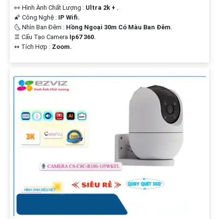
👀 Hình Ành Chất Lượng :
Ultra 2k + .
🌠 Công Nghệ :
IP Wifi.
🌜 Nhìn Ban Đêm :
Hồng Ngoại 30m Có Màu Ban Ðêm.
♊ Cấu Tạo Camera
Ip67 360.
️↭ Tích Hợp :
Zoom.