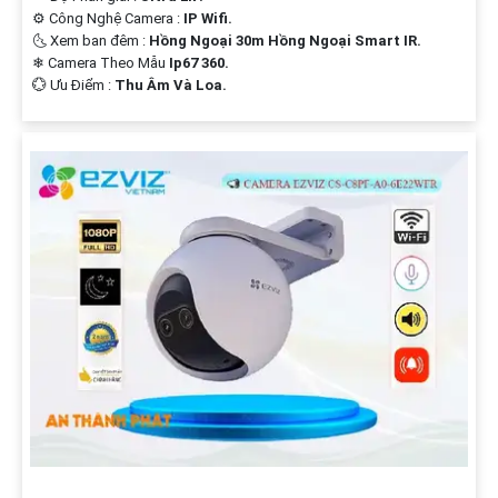
⚙ Công Nghệ Camera :
IP Wifi.
🌜 Xem ban đêm :
Hồng Ngoại 30m Hồng Ngoại Smart IR.
❄ Camera Theo Mẫu
Ip67 360.
️💮 Ưu Điểm :
Thu Âm Và Loa.