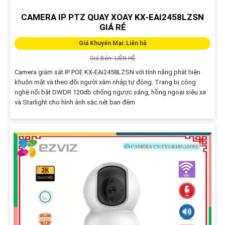
CAMERA IP PTZ QUAY XOAY KX-EAI2458LZSN
GIÁ RẺ
Giá Khuyến Mại: Liên hệ
Giá Bán: LIÊN HỆ
Camera giám sát IP POE KX-EAi2458LZSN với tính năng phát hiện
khuôn mặt và theo dõi người xâm nhập tự động. Trang bị công
nghệ nổi bật DWDR 120db chống ngược sáng, hồng ngoại siêu xa
và Starlight cho hình ảnh sắc nét ban đêm