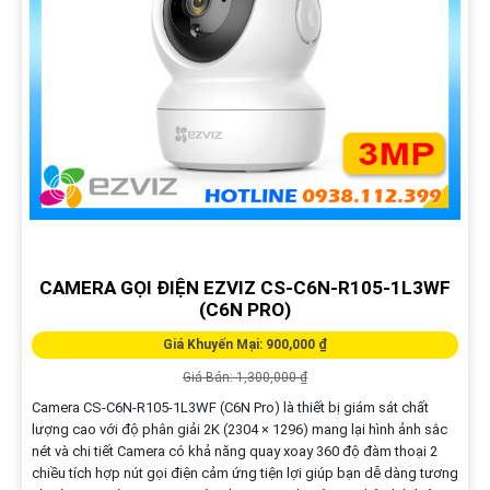
CAMERA GỌI ĐIỆN EZVIZ CS-C6N-R105-1L3WF
(C6N PRO)
Giá Khuyến Mại: 900,000 ₫
Giá Bán: 1,300,000 ₫
Camera CS-C6N-R105-1L3WF (C6N Pro) là thiết bị giám sát chất
lượng cao với độ phân giải 2K (2304 × 1296) mang lại hình ảnh sắc
nét và chi tiết Camera có khả năng quay xoay 360 độ đàm thoại 2
chiều tích hợp nút gọi điện cảm ứng tiện lợi giúp bạn dễ dàng tương