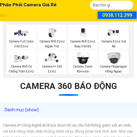
Phân Phối Camera Giá Rẻ
0938.112.399
Camera Wifi Ezviz
Camera Wifi Ezviz
Camera Ezviz Giá
Camera Full Color
Ngoài Trời
Xoay 360 Độ
Rẻ
360 Ezviz
Camera Wifi Có
Camera H.265
Camera Zoom
Camera Hdparagon
Chống Trộm Ezviz
Ezviz
Kbvision
Hồng Ngoại
CAMERA 360 BÁO ĐỘNG
Camera IP Công Nghệ AI là lựa chọn tối ưu cho hệ thống giám sát an ninh,
với khả năng nhận diện thông minh và tự động phân tích hình ảnh. Nhờ vào