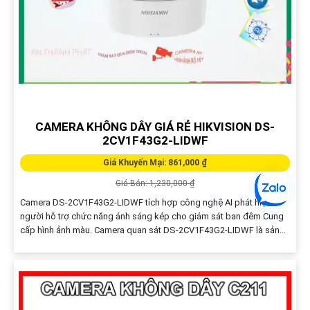
CAMERA KHÔNG DÂY GIÁ RẺ HIKVISION DS-
2CV1F43G2-LIDWF
Giá Khuyến Mại: 861,000 ₫
Giá Bán: 1,230,000 ₫
Camera DS-2CV1F43G2-LIDWF tích hợp công nghệ AI phát hiện
người hỗ trợ chức năng ánh sáng kép cho giám sát ban đêm Cung
cấp hình ảnh màu. Camera quan sát DS-2CV1F43G2-LIDWF là sản...