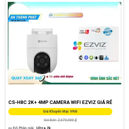
CS-H8C 2K+ 4MP CAMERA WIFI EZVIZ GIÁ RẺ
Giá Khuyến Mại: VNĐ
Giá Bán: 2,670,000 ₫
👀 Độ Phân giải :
Ultra 2k .