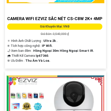
CAMERA WIFI EZVIZ SẮC NÉT CS-C8W 2K+ 4MP
Giá Khuyến Mại: VNĐ
Giá Bán: 3,540,000 ₫
🔅 Hình Ành Chất Lượng :
Ultra 2k .
✳️ Tích hợp công nghệ :
IP Wifi.
🌙 Xem ban đêm :
Hồng Ngoại 30m Hồng Ngoại Smart IR.
🌧️ Thiết Kế Camera
Ip67 360.
️☣️ Ưu Điểm :
Thu Âm Và Loa.