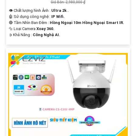
Giá Bán: 2,980,000 ₫
👁 Chất lượng hình Ảnh :
Ultra 2k .
🤖️ Sử dụng công nghệ :
IP Wifi.
🔴 Tầm Nhìn Ban Đêm :
Hồng Ngoại 10m Hồng Ngoại Smart IR.
🔩 Loại Camera
Xoay 360.
️➲ Khả Năng :
Công Nghệ AI.