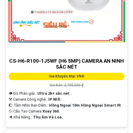
CS-H6-R100-1J5WF (H6 5MP) CAMERA AN NINH
SẮC NÉT
Giá Khuyến Mại: VNĐ
Giá Bán: 2,700,000 ₫
👁 Độ Phân giải :
Ultra 2k+ sắc nét .
⚒ Camera Công nghệ :
IP Wifi.
🌔 Tầm Nhìn Ban Đêm :
Hồng Ngoại 10m Hồng Ngoại Smart IR.
💦 Cấu Tạo Camera
Xoay 360.
️🔈 Khả Năng :
Thu Âm Và Loa.