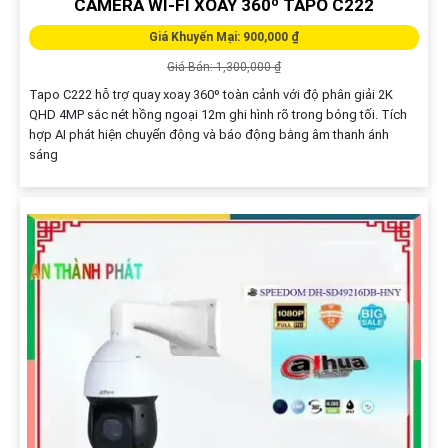
CAMERA WI-FI XOAY 360º TAPO C222
Giá Khuyến Mại: 900,000 ₫
Giá Bán: 1,300,000 ₫
Tapo C222 hỗ trợ quay xoay 360º toàn cảnh với độ phân giải 2K
QHD 4MP sắc nét hồng ngoại 12m ghi hình rõ trong bóng tối. Tích
hợp AI phát hiện chuyển động và báo động bằng âm thanh ánh
sáng