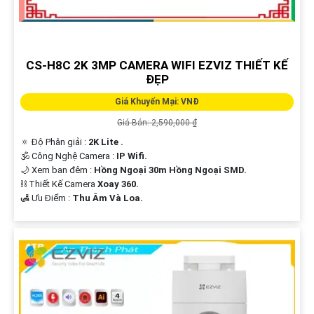
CS-H8C 2K 3MP CAMERA WIFI EZVIZ THIẾT KẾ
ĐẸP
Giá Khuyến Mại: VNĐ
Giá Bán: 2,590,000 ₫
🔅 Độ Phân giải :
2K Lite .
🕉️ Công Nghệ Camera :
IP Wifi.
🌙 Xem ban đêm :
Hồng Ngoại 30m Hồng Ngoại SMD.
⛓ Thiết Kế Camera
Xoay 360.
️🛃 Ưu Điểm :
Thu Âm Và Loa.