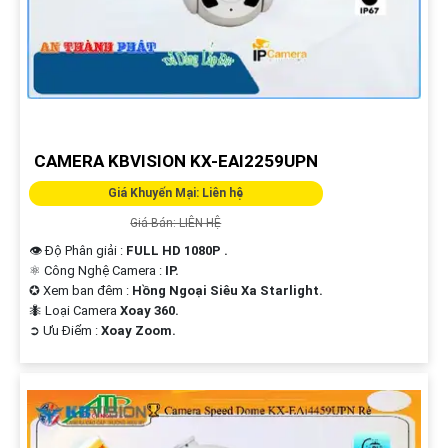
CAMERA KBVISION KX-EAI2259UPN
Giá Khuyến Mại: Liên hệ
Giá Bán: LIÊN HỆ
👁 Độ Phân giải :
FULL HD 1080P .
⚛️ Công Nghệ Camera :
IP.
✪ Xem ban đêm :
Hồng Ngoại Siêu Xa Starlight.
🐜 Loại Camera
Xoay 360.
️➲ Ưu Điểm :
Xoay Zoom.