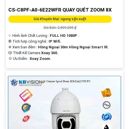
CS-C8PF-A0-6E22WFR QUAY QUÉT ZOOM 8X
Giá Khuyến Mại: ngung s₫n xu₫t
Giá Bán: 2,809,000 ₫
✨ Hình Ành Chất Lượng :
FULL HD 1080P .
®️ Tích hợp công nghệ :
IP Wifi.
❈ Xem ban đêm :
Hồng Ngoại 30m Hồng Ngoại Smart IR.
🎲 Thiết Kế Camera
Xoay 360.
️💠 Ưu Điểm :
Xoay Zoom.