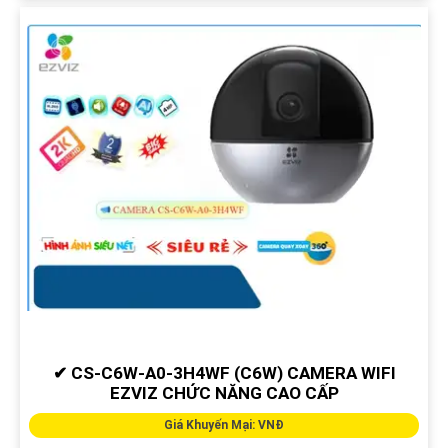
✔ CS-C6W-A0-3H4WF (C6W) CAMERA WIFI
EZVIZ CHỨC NĂNG CAO CẤP
Giá Khuyến Mại: VNĐ