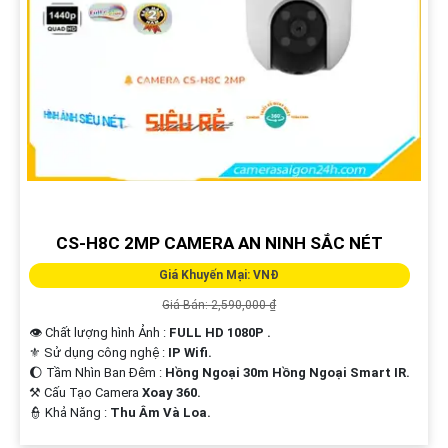
CS-H8C 2MP CAMERA AN NINH SẮC NÉT
Giá Khuyến Mại: VNĐ
Giá Bán: 2,590,000 ₫
👁 Chất lượng hình Ảnh :
FULL HD 1080P .
⚜️ Sử dụng công nghệ :
IP Wifi.
🌔 Tầm Nhìn Ban Đêm :
Hồng Ngoại 30m Hồng Ngoại Smart IR.
⚒ Cấu Tạo Camera
Xoay 360.
️👮 Khả Năng :
Thu Âm Và Loa.