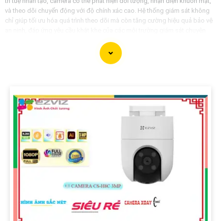
trí tuệ nhân tạo, camera có thể phát hiện đối tượng, nhận diện khuôn mặt,
và theo dõi chuyển động với độ chính xác cao. Hệ thống giám sát không
chỉ giúp tối ưu hóa quá trình theo dõi mà còn tăng cường hiệu quả bảo vệ
an ninh, đáp ứng yêu cầu khắt khe của các môi trường giám sát chuyên
nghiệp. Tính năng kết nối linh hoạt và dễ dàng quản lý qua các ứng dụng
hoặc nền tảng web mang lại sự tiện lợi tối đa cho người sử dụng, bảo đảm
an toàn trong mọi tình huống.
'