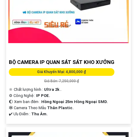
BỘ CAMERA IP QUAN SÁT SÁT KHO XƯỞNG
Giá Khuyến Mại: 4,800,000 ₫
Giá Bán: 7,250,000 ₫
🔆 Chất lượng hình :
Ultra 2k .
⚙ Công Nghệ :
IP POE.
🌔 Xem ban đêm :
Hồng Ngoại 25m Hồng Ngoại SMD.
🕸️ Camera Theo Mẫu
Thân Plastic.
️✔️ Ưu Điểm :
Thu Âm.