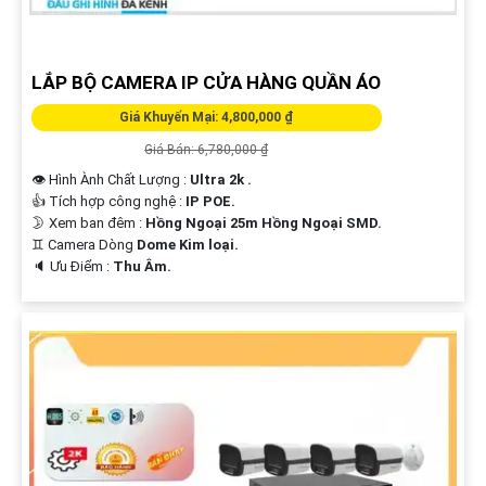
LẮP BỘ CAMERA IP CỬA HÀNG QUẦN ÁO
Giá Khuyến Mại: 4,800,000 ₫
Giá Bán: 6,780,000 ₫
👁 Hình Ành Chất Lượng :
Ultra 2k .
👍 Tích hợp công nghệ :
IP POE.
🌛 Xem ban đêm :
Hồng Ngoại 25m Hồng Ngoại SMD.
♊ Camera Dòng
Dome Kim loại.
️🔈 Ưu Điểm :
Thu Âm.