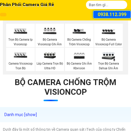
Phân Phối Camera Giá Rẻ
0938.112.399
Trọn Bộ Camera Ip
Bộ Camera
Bộ Camera Chống
Bộ Camera
Visioncop
Visioncop Ghi Âm
Trộm Visioncop
Visioncop Full Color
Camera Visioncop
Lắp Camera Trọn Bộ
Bộ Camera Ghi Âm
Trọn Bộ Camera
Trọn Bộ
Ultra HD
Kbvision
Dahua Ghi Âm
BỘ CAMERA CHỐNG TRỘM
VISIONCOP
Dưới đây là một số thông tin về Camera quan sát iTech của công ty Chiến