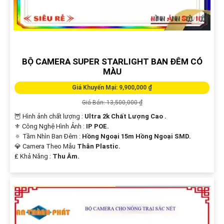
BỘ CAMERA SUPER STARLIGHT BAN ĐÊM CÓ
MÀU
Giá Khuyến Mại: 9,900,000 ₫
Giá Bán: 13,500,000 ₫
🦉 Hình ảnh chất lượng :
Ultra 2k Chất Lượng Cao .
⚜️ Công Nghệ Hình Ảnh :
IP POE.
🔅 Tầm Nhìn Ban Đêm :
Hồng Ngoại 15m Hồng Ngoại SMD.
💎 Camera Theo Mẫu
Thân Plastic.
️₤ Khả Năng :
Thu Âm.