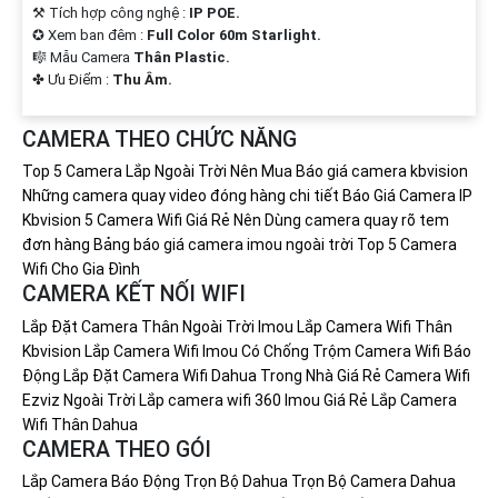
⚒ Tích hợp công nghệ :
IP POE.
✪ Xem ban đêm :
Full Color 60m Starlight.
🎼️ Mẫu Camera
Thân Plastic.
️✤ Ưu Điểm :
Thu Âm.
CAMERA THEO CHỨC NĂNG
Top 5 Camera Lắp Ngoài Trời Nên Mua
Báo giá camera kbvision
Những camera quay video đóng hàng chi tiết
Báo Giá Camera IP
Kbvision
5 Camera Wifi Giá Rẻ Nên Dùng
camera quay rõ tem
đơn hàng
Bảng báo giá camera imou ngoài trời
Top 5 Camera
Wifi Cho Gia Đình
CAMERA KẾT NỐI WIFI
Lắp Đặt Camera Thân Ngoài Trời Imou
Lắp Camera Wifi Thân
Kbvision
Lắp Camera Wifi Imou Có Chống Trộm
Camera Wifi Báo
Động
Lắp Đặt Camera Wifi Dahua Trong Nhà Giá Rẻ
Camera Wifi
Ezviz Ngoài Trời
Lắp camera wifi 360 Imou Giá Rẻ
Lắp Camera
Wifi Thân Dahua
CAMERA THEO GÓI
Lắp Camera Báo Động Trọn Bộ Dahua
Trọn Bộ Camera Dahua