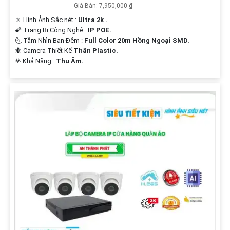
Giá Bán: 7,950,000 ₫
🔅 Hình Ảnh Sắc nét :
Ultra 2k .
🌠 Trang Bị Công Nghệ :
IP POE.
🌜 Tầm Nhìn Ban Đêm :
Full Color 20m Hồng Ngoại SMD.
🐜 Camera Thiết Kế
Thân Plastic.
️☣️ Khả Năng :
Thu Âm.