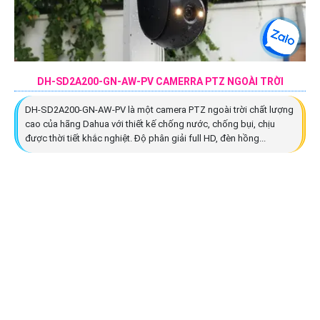
DH-SD2A200-GN-AW-PV CAMERRA PTZ NGOÀI TRỜI
DH-SD2A200-GN-AW-PV là một camera PTZ ngoài trời chất lượng
cao của hãng Dahua với thiết kế chống nước, chống bụi, chịu
được thời tiết khắc nghiệt. Độ phân giải full HD, đèn hồng...
Liên kết Website
lắp đặt camera giám sát giá rẻ chọn công ty lắp camera giám sát chất
lượng ,sau đây là những website lắp camera quan sát uy tín .