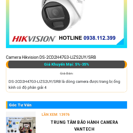
Camera Hikvision DS-2CD2H47G3-LIZS2UY/SRB
Giá Khuyến Mại: 5%-35%
Giá Bán:
DS-2CD2H47G3-LIZS2UY/SRB là dòng camera được trang bị ống
kính có độ phân giải 4
Góc Tư Vấn
LẦN XEM: 13976
TRUNG TÂM BẢO HÀNH CAMERA
VANTECH