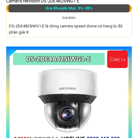
Camera Hikvision DS-2DE4825IWG1-E
Giá Khuyến Mại: 5%-35%
Giá Bán:
DS-2DE4825IWG1-E là dòng camera speed dome có trang bị độ
phân giải 8