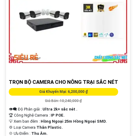
TRỌN BỘ CAMERA CHO NÔNG TRẠI SẮC NÉT
Giá Khuyến Mại: 6,200,000 ₫
Giá Bán: 10,240,000 ₫
👁️‍🗨 Độ Phân giải :
Ultra 2k+ sắc nét .
🏆 Công Nghệ Camera :
IP POE.
💡 Xem ban đêm :
Hồng Ngoại 25m Hồng Ngoại SMD.
💢 Loại Camera
Thân Plastic.
️💠 Ưu Điểm :
Thu Âm.