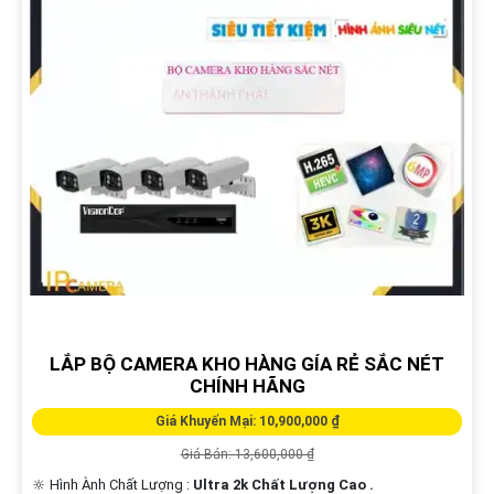
LẮP BỘ CAMERA KHO HÀNG GÍA RẺ SẮC NÉT
CHÍNH HÃNG
Giá Khuyến Mại: 10,900,000 ₫
Giá Bán: 13,600,000 ₫
🔆 Hình Ành Chất Lượng :
Ultra 2k Chất Lượng Cao .