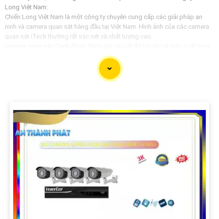
Long Việt Nam:
Chiến Long Việt Nam là một công ty chuyên cung cấp các giải pháp an
ninh và camera quan sát hàng đầu tại Việt Nam. Hình ảnh của các camera
quan sát iTech thường rất sắc nét và chất lượng cao.
Camera quan sát iTech được đánh giá cao về độ tin cậy và hiệu suất hoạt
động. Chúng được thiết kế để đáp ứng nhu cầu giám sát an ninh cho các
tổ chức, doanh nghiệp và hộ gia đình.
Nếu bạn quan tâm đến việc mua Camera quan sát iTech từ công ty Chiến
Long Việt Nam, bạn có thể liên hệ trực tiếp với họ để biết thêm thông tin
chi tiết về sản phẩm cũng như các dịch vụ hỗ trợ sau bán hàng.
'