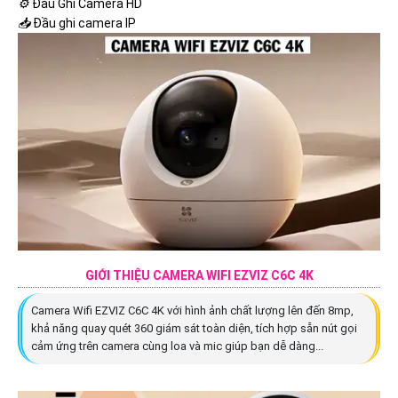
⚙️
Đầu Ghi Camera HD
📥
Đầu ghi camera IP
GIỚI THIỆU CAMERA WIFI EZVIZ C6C 4K
Camera Wifi EZVIZ C6C 4K với hình ảnh chất lượng lên đến 8mp,
khả năng quay quét 360 giám sát toàn diện, tích hợp sẵn nút gọi
cảm ứng trên camera cùng loa và mic giúp bạn dễ dàng...