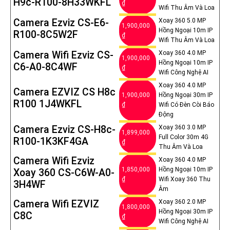
H9c-R100-8H33WKFL
₫
Wifi Thu Âm Và Loa
Camera Ezviz CS-E6-
Xoay 360 5.0 MP
1,900,000
Hồng Ngoại 10m IP
R100-8C5W2F
₫
Wifi Thu Âm Và Loa
Camera Wifi Ezviz CS-
Xoay 360 4.0 MP
1,900,000
Hồng Ngoại 10m IP
C6-A0-8C4WF
₫
Wifi Công Nghệ AI
Xoay 360 4.0 MP
Camera EZVIZ CS H8c
1,900,000
Hồng Ngoại 30m IP
R100 1J4WKFL
₫
Wifi Có Đèn Còi Báo
Động
Camera Ezviz CS-H8c-
Xoay 360 3.0 MP
1,899,000
Full Color 30m 4G
R100-1K3KF4GA
₫
Thu Âm Và Loa
Camera Wifi Ezviz
Xoay 360 4.0 MP
1,850,000
Hồng Ngoại 10m IP
Xoay 360 CS-C6W-A0-
₫
Wifi Xoay 360 Thu
3H4WF
Âm
Camera Wifi EZVIZ
Xoay 360 2.0 MP
1,800,000
Hồng Ngoại 30m IP
C8C
₫
Wifi Công Nghệ AI