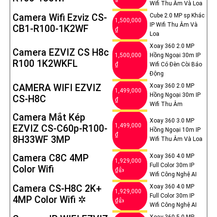
Wifi Thu Âm Và Loa
Camera Wifi Ezviz CS-
Cube 2.0 MP sp Khác
1,500,000
IP Wifi Thu Âm Và
CB1-R100-1K2WF
₫
Loa
Xoay 360 2.0 MP
Camera EZVIZ CS H8c
1,500,000
Hồng Ngoại 30m IP
R100 1K2WKFL
₫
Wifi Có Đèn Còi Báo
Động
CAMERA WIFI EZVIZ
Xoay 360 2.0 MP
1,499,000
Hồng Ngoại 30m IP
CS-H8C
₫
Wifi Thu Âm
Camera Mắt Kép
Xoay 360 3.0 MP
1,499,000
EZVIZ CS-C60p-R100-
Hồng Ngoại 10m IP
₫
8H33WF 3MP
Wifi Thu Âm Và Loa
Camera C8C 4MP
Xoay 360 4.0 MP
1,929,000
Full Color 30m IP
Color Wifi
₫👍
Wifi Công Nghệ AI
Camera CS-H8C 2K+
Xoay 360 4.0 MP
1,929,000
Full Color 30m IP
4MP Color Wifi ✲
₫👍
Wifi Công Nghệ AI
Xoay 360 5.0 MP