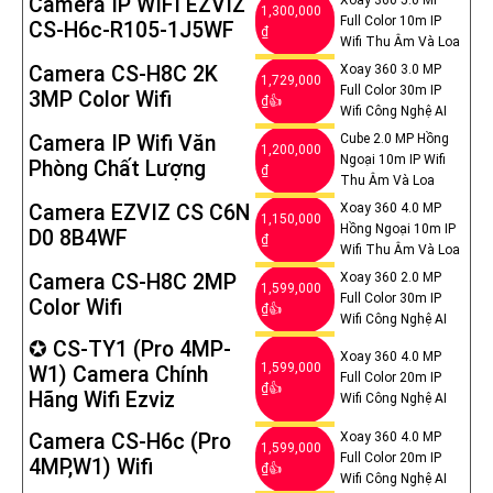
Camera IP WIFI EZVIZ
1,300,000
Full Color 10m IP
CS-H6c-R105-1J5WF
₫
Wifi Thu Âm Và Loa
Camera CS-H8C 2K
Xoay 360 3.0 MP
1,729,000
Full Color 30m IP
3MP Color Wifi
₫👍
Wifi Công Nghệ AI
Camera IP Wifi Văn
Cube 2.0 MP Hồng
1,200,000
Ngoại 10m IP Wifi
Phòng Chất Lượng
₫
Thu Âm Và Loa
Camera EZVIZ CS C6N
Xoay 360 4.0 MP
1,150,000
Hồng Ngoại 10m IP
D0 8B4WF
₫
Wifi Thu Âm Và Loa
Camera CS-H8C 2MP
Xoay 360 2.0 MP
1,599,000
Full Color 30m IP
Color Wifi
₫👍
Wifi Công Nghệ AI
✪ CS-TY1 (Pro 4MP-
Xoay 360 4.0 MP
1,599,000
W1) Camera Chính
Full Color 20m IP
₫👍
Hãng Wifi Ezviz
Wifi Công Nghệ AI
Camera CS-H6c (Pro
Xoay 360 4.0 MP
1,599,000
Full Color 20m IP
4MP,W1) Wifi
₫👍
Wifi Công Nghệ AI