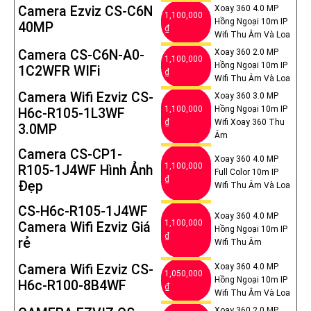
Camera Ezviz CS-C6N
Xoay 360 4.0 MP
1,100,000
Hồng Ngoại 10m IP
40MP
₫
Wifi Thu Âm Và Loa
Camera CS-C6N-A0-
Xoay 360 2.0 MP
1,100,000
Hồng Ngoại 10m IP
1C2WFR WIFi
₫
Wifi Thu Âm Và Loa
Camera Wifi Ezviz CS-
Xoay 360 3.0 MP
1,100,000
Hồng Ngoại 10m IP
H6c-R105-1L3WF
₫
Wifi Xoay 360 Thu
3.0MP
Âm
Camera CS-CP1-
Xoay 360 4.0 MP
1,100,000
R105-1J4WF Hình Ảnh
Full Color 10m IP
₫
Đẹp
Wifi Thu Âm Và Loa
CS-H6c-R105-1J4WF
Xoay 360 4.0 MP
1,100,000
Camera Wifi Ezviz Giá
Hồng Ngoại 10m IP
₫
rẻ
Wifi Thu Âm
Camera Wifi Ezviz CS-
Xoay 360 4.0 MP
1,050,000
Hồng Ngoại 10m IP
H6c-R100-8B4WF
₫
Wifi Thu Âm Và Loa
Xoay 360 2.0 MP