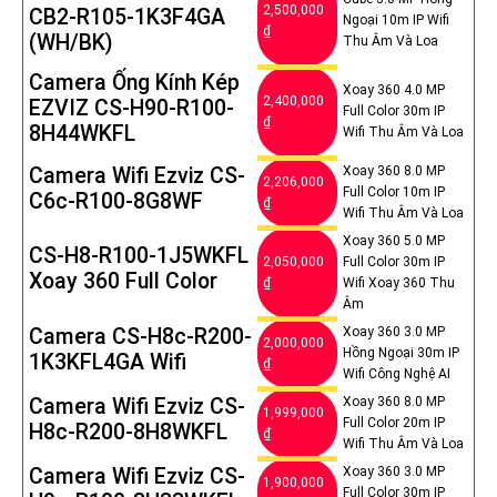
2,500,000
CB2-R105-1K3F4GA
Ngoại 10m IP Wifi
₫
(WH/BK)
Thu Âm Và Loa
Camera Ống Kính Kép
Xoay 360 4.0 MP
2,400,000
EZVIZ CS-H90-R100-
Full Color 30m IP
₫
8H44WKFL
Wifi Thu Âm Và Loa
Camera Wifi Ezviz CS-
Xoay 360 8.0 MP
2,206,000
Full Color 10m IP
C6c-R100-8G8WF
₫
Wifi Thu Âm Và Loa
Xoay 360 5.0 MP
CS-H8-R100-1J5WKFL
2,050,000
Full Color 30m IP
Xoay 360 Full Color
₫
Wifi Xoay 360 Thu
Âm
Camera CS-H8c-R200-
Xoay 360 3.0 MP
2,000,000
Hồng Ngoại 30m IP
1K3KFL4GA Wifi
₫
Wifi Công Nghệ AI
Camera Wifi Ezviz CS-
Xoay 360 8.0 MP
1,999,000
Full Color 20m IP
H8c-R200-8H8WKFL
₫
Wifi Thu Âm Và Loa
Camera Wifi Ezviz CS-
Xoay 360 3.0 MP
1,900,000
Full Color 30m IP