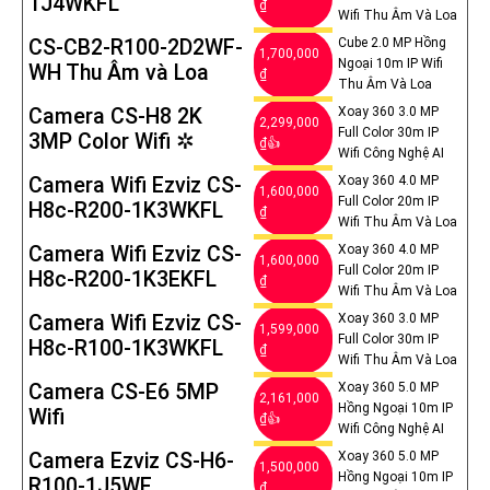
1J4WKFL
₫
Wifi Thu Âm Và Loa
CS-CB2-R100-2D2WF-
Cube 2.0 MP Hồng
1,700,000
Ngoại 10m IP Wifi
WH Thu Âm và Loa
₫
Thu Âm Và Loa
Camera CS-H8 2K
Xoay 360 3.0 MP
2,299,000
Full Color 30m IP
3MP Color Wifi ✲
₫👍
Wifi Công Nghệ AI
Camera Wifi Ezviz CS-
Xoay 360 4.0 MP
1,600,000
Full Color 20m IP
H8c-R200-1K3WKFL
₫
Wifi Thu Âm Và Loa
Camera Wifi Ezviz CS-
Xoay 360 4.0 MP
1,600,000
Full Color 20m IP
H8c-R200-1K3EKFL
₫
Wifi Thu Âm Và Loa
Camera Wifi Ezviz CS-
Xoay 360 3.0 MP
1,599,000
Full Color 30m IP
H8c-R100-1K3WKFL
₫
Wifi Thu Âm Và Loa
Camera CS-E6 5MP
Xoay 360 5.0 MP
2,161,000
Hồng Ngoại 10m IP
Wifi
₫👍
Wifi Công Nghệ AI
Camera Ezviz CS-H6-
Xoay 360 5.0 MP
1,500,000
Hồng Ngoại 10m IP
R100-1J5WF
₫