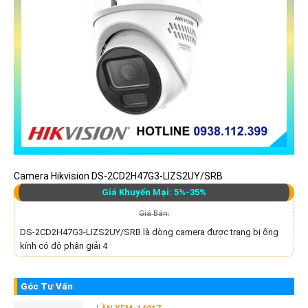
Camera Hikvision DS-2CD2H47G3-LIZS2UY/SRB
Giá Khuyến Mại: 5%-35%
Giá Bán:
DS-2CD2H47G3-LIZS2UY/SRB là dòng camera được trang bị ống
kính có độ phân giải 4
Góc Tư Vấn