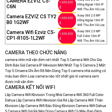
CAMERA EZVIZ CS-
1,000,000
Hồng Ngoại 10m IP
C6N
₫
Wifi Thu Âm Và Loa
Camera EZVIZ CS TY2
Xoay 360 2.0 MP
1,000,000
Hồng Ngoại 10m IP
B0 1G2WF
₫
Wifi Thu Âm Và Loa
Camera Wifi Ezviz CS-
Xoay 360 2.0 MP
1,000,000
Full Color 10m IP
CP1-R105-1L2WF
₫
Wifi Thu Âm Và Loa
CAMERA THEO CHỨC NĂNG
camera nhìn mã vận đơn nét nhất
Top 5 Camera Wifi Cho Gia
Đình
Báo Giá Camera IP Hikvision Mới Nhất
Top 5 Camera 2 Mắt
Top 5 Cmaera Ghi Âm Rõ Nên Dùng
Top 5 camera nhà xưởng có
màu ban đêm
Loại camera nào tốt nhất giá rẻ
camera xem
được mã vận đơn
CAMERA KẾT NỐI WIFI
Lắp Camera Wifi Kbvision Trong Nhà
Camera Wifi 360 Full Color
Dahua
Lắp Camera Wifi Hikvision Giá Rẻ
Lắp Camera Wifi Thân
Kbvision
Lắp Camera Wifi Báo Động Kbvision
Camera Wifi Dahua
5 Camera Wifi Giá Rẻ Nên Dùng
Camera Wifi Có Màu Ban Đêm