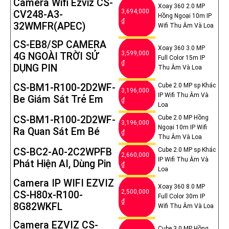
Camera Wifi Ezviz CS-
Xoay 360 2.0 MP
3,694,000
CV248-A3-
Hồng Ngoại 10m IP
₫
32WMFR(APEC)
Wifi Thu Âm Và Loa
CS-EB8/SP CAMERA
Xoay 360 3.0 MP
3,599,000
4G NGOÀI TRỜI SỬ
Full Color 15m IP
₫
DỤNG PIN
Thu Âm Và Loa
CS-BM1-R100-2D2WF-
Cube 2.0 MP sp Khác
3,196,000
IP Wifi Thu Âm Và
Be Giám Sát Trẻ Em
₫
Loa
CS-BM1-R100-2D2WF-
Cube 2.0 MP Hồng
3,196,000
Ngoại 10m IP Wifi
Ra Quan Sát Em Bé
₫
Thu Âm Và Loa
CS-BC2-A0-2C2WPFB
Cube 2.0 MP sp Khác
2,660,000
IP Wifi Thu Âm Và
Phát Hiện AI, Dùng Pin
₫
Loa
Camera IP WIFI EZVIZ
Xoay 360 8.0 MP
2,500,000
CS-H80x-R100-
Full Color 30m IP
₫
8G82WKFL
Wifi Thu Âm Và Loa
Camera EZVIZ CS-
Cube 3.0 MP Hồng