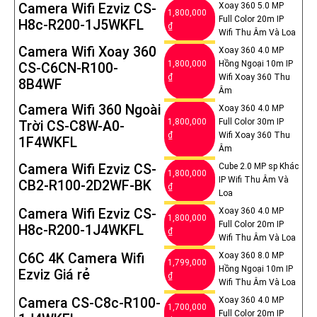
Camera Wifi Ezviz CS-
Xoay 360 5.0 MP
1,800,000
Full Color 20m IP
H8c-R200-1J5WKFL
₫
Wifi Thu Âm Và Loa
Camera Wifi Xoay 360
Xoay 360 4.0 MP
1,800,000
Hồng Ngoại 10m IP
CS-C6CN-R100-
₫
Wifi Xoay 360 Thu
8B4WF
Âm
Camera Wifi 360 Ngoài
Xoay 360 4.0 MP
1,800,000
Full Color 30m IP
Trời CS-C8W-A0-
₫
Wifi Xoay 360 Thu
1F4WKFL
Âm
Camera Wifi Ezviz CS-
Cube 2.0 MP sp Khác
1,800,000
IP Wifi Thu Âm Và
CB2-R100-2D2WF-BK
₫
Loa
Camera Wifi Ezviz CS-
Xoay 360 4.0 MP
1,800,000
Full Color 20m IP
H8c-R200-1J4WKFL
₫
Wifi Thu Âm Và Loa
C6C 4K Camera Wifi
Xoay 360 8.0 MP
1,799,000
Hồng Ngoại 10m IP
Ezviz Giá rẻ
₫
Wifi Thu Âm Và Loa
Camera CS-C8c-R100-
Xoay 360 4.0 MP
1,700,000
Full Color 20m IP