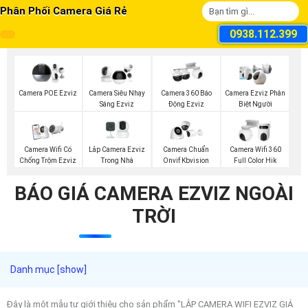
Phân Phối Camera Giá Rẻ
0938.112.399
Camera POE Ezviz
Camera Siêu Nhạy
Camera 360 Báo
Camera Ezviz Phân
Sáng Ezviz
Động Ezviz
Biệt Người
Lắp Camera Ezviz
Camera Wifi Có
Camera Chuẩn
Camera Wifi 360
Trong Nhà
Chống Trộm Ezviz
Onvif Kbvision
Full Color Hik
BÁO GIÁ CAMERA EZVIZ NGOÀI
TRỜI
Đây là một mẫu tư giới thiệu cho sản phẩm "LẮP CAMERA WIFI EZVIZ GIÁ