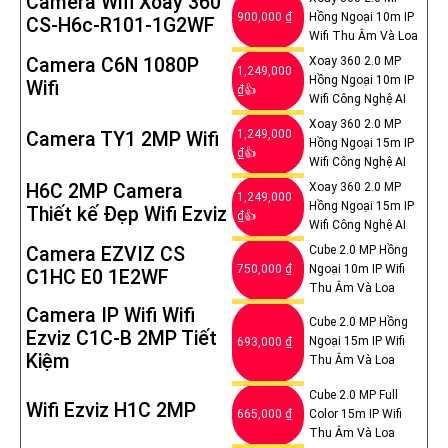
Camera Wifi Xoay 360
900,000 ₫
Hồng Ngoại 10m IP
CS-H6c-R101-1G2WF
Wifi Thu Âm Và Loa
Camera C6N 1080P
Xoay 360 2.0 MP
1,249,000
Hồng Ngoại 10m IP
Wifi
₫👍
Wifi Công Nghệ AI
Xoay 360 2.0 MP
1,249,000
Camera TY1 2MP Wifi
Hồng Ngoại 15m IP
₫👍
Wifi Công Nghệ AI
H6C 2MP Camera
Xoay 360 2.0 MP
1,249,000
Hồng Ngoại 15m IP
Thiết kế Đẹp Wifi Ezviz
₫👍
Wifi Công Nghệ AI
Camera EZVIZ CS
Cube 2.0 MP Hồng
750,000 ₫
Ngoại 10m IP Wifi
C1HC E0 1E2WF
Thu Âm Và Loa
Camera IP Wifi Wifi
Cube 2.0 MP Hồng
Ezviz C1C-B 2MP Tiết
Ngoại 15m IP Wifi
693,000 ₫
Kiệm
Thu Âm Và Loa
Cube 2.0 MP Full
Wifi Ezviz H1C 2MP
665,000 ₫
Color 15m IP Wifi
Thu Âm Và Loa