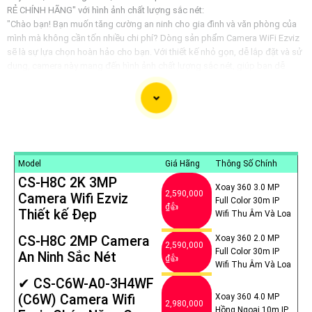
RẺ CHÍNH HÃNG" với hình ảnh chất lượng sắc nét:
"Chào bạn! Bạn muốn tăng cường an ninh cho gia đình và văn phòng của
mình mà không cần tốn nhiều chi phí? Dòng sản phẩm Camera WiFi Ezviz
sẽ là sự lựa chọn hoàn hảo cho bạn. Với thiết kế nhỏ gọn, dễ lắp đặt và sử
dụng, camera này mang đến hình ảnh chất lượng sắc nét, giúp bạn dễ
dàng quan sát mọi góc cạnh từ xa thông qua ứng dụng điện thoại.
Với giá cả phải chăng và chính hãng, bạn có thể yên tâm về chất lượng sản
phẩm. Hãy lựa chọn Camera WiFi Ezviz để bảo vệ cho ngôi nhà thân yêu
của bạn ngay hôm nay! Đừng để bất kỳ sự cố xảy ra mà không kịp khám
phá."
Hy vọng bạn sẽ hài lòng với mẫu tư giới thiệu này!
Model
Giá Hãng
Thông Số Chính
CS-H8C 2K 3MP
Xoay 360 3.0 MP
2,590,000
Camera Wifi Ezviz
Full Color 30m IP
₫👍
Thiết kế Đẹp
Wifi Thu Âm Và Loa
CS-H8C 2MP Camera
Xoay 360 2.0 MP
2,590,000
Full Color 30m IP
An Ninh Sắc Nét
₫👍
Wifi Thu Âm Và Loa
✔ CS-C6W-A0-3H4WF
(C6W) Camera Wifi
Xoay 360 4.0 MP
2,980,000
Hồng Ngoại 10m IP