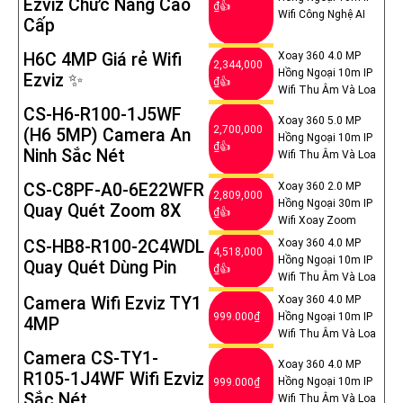
Ezviz Chức Năng Cao
₫👍
Wifi Công Nghệ AI
Cấp
H6C 4MP Giá rẻ Wifi
Xoay 360 4.0 MP
2,344,000
Hồng Ngoại 10m IP
Ezviz ✨
₫👍
Wifi Thu Âm Và Loa
CS-H6-R100-1J5WF
Xoay 360 5.0 MP
2,700,000
(H6 5MP) Camera An
Hồng Ngoại 10m IP
₫👍
'
Ninh Sắc Nét
Wifi Thu Âm Và Loa
CS-C8PF-A0-6E22WFR
Xoay 360 2.0 MP
2,809,000
Hồng Ngoại 30m IP
Quay Quét Zoom 8X
₫👍
Wifi Xoay Zoom
CS-HB8-R100-2C4WDL
Xoay 360 4.0 MP
4,518,000
Hồng Ngoại 10m IP
Quay Quét Dùng Pin
₫👍
Wifi Thu Âm Và Loa
Camera Wifi Ezviz TY1
Xoay 360 4.0 MP
999.000₫
Hồng Ngoại 10m IP
4MP
Wifi Thu Âm Và Loa
Camera CS-TY1-
Xoay 360 4.0 MP
R105-1J4WF Wifi Ezviz
Hồng Ngoại 10m IP
999.000₫
Sắc Nét
Wifi Thu Âm Và Loa