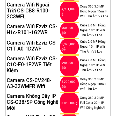
Camera Wifi Ngoài
Xoay 360 3.0 MP
4,991,000
Trời CS-CB8-R100-
Hồng Ngoại 15m IP
₫
2C3WFL
Wifi Thu Âm Và Loa
Camera Wifi Ezviz CS-
Cube 2.0 MP Hồng
950,000
Ngoại 10m IP Wifi
H1c-R101-1G2WR
₫👍
Thu Âm Và Loa
Camera Wifi Ezviz CS-
Cube 2.0 MP Hồng
1,390,000
Ngoại 10m IP Wifi
C1T-A0-1D2WF
₫👍
Thu Âm Và Loa
Camera Wifi Ezviz CS-
Cube 2.0 MP Hồng
990,000
C1C-F0-1E2WF Tiết
Ngoại 10m IP Wifi
₫👍
Kiệm
Thu Âm Và Loa
Camera CS-CV248-
Xoay 360 2.0 MP
3,200,000
Hồng Ngoại 10m IP
A3-32WMFR Wifi
₫👍
Wifi Thu Âm
Camera Không Dây IP
Xoay 360 3.0 MP
CS-CB8/SP Công Nghệ
Full Color 20m IP
3.850.000₫
Mới
Wifi Công Nghệ AI