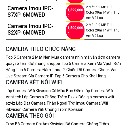
Camera Imou IPC-
2 Mắt 6.0 MP Full
1,899,000
Color 30m IP Wifi Thu
S7XP-6M0WED
₫
Âm Và Loa
Camera Imou IPC-
2 Mắt 3.0 MP Full
1,500,000
Color 20m IP Wifi Thu
S2XP-6M0WED
₫
Âm Và Loa
CAMERA THEO CHỨC NĂNG
Top 5 Camera 2 Mắt Nên Mua
camera nhìn mã vận đơn
camera
quay rõ tem đơn hàng shoppe
Top 5 Camera Xem Mã Vạch Đơn
Hàng
Top 5 Camera Đàm Thoại 2 Chiều Rõ
Camera Check Var
Live Stream
Gía Camera IP
Top 5 Camera Cho Kho Hàng
CAMERA KẾT NỐI WIFI
Lắp Camera Wifi Kbvision Có Màu Ban Đêm
Lắp Camera Wifi
Vantech
Lắp Camera Chống Trộm Ezviz
Báo giá camera wifi
ezviz
Lắp Đặt Camera Thân Ngoài Trời Imou
Camera Wifi
Hikvision
Camera Wifi Chống Trộm Kbvision
CAMERA THEO GÓI
Trọn Bộ Camera Ghi Âm Kbvision
Bộ Camera Chống Trộm