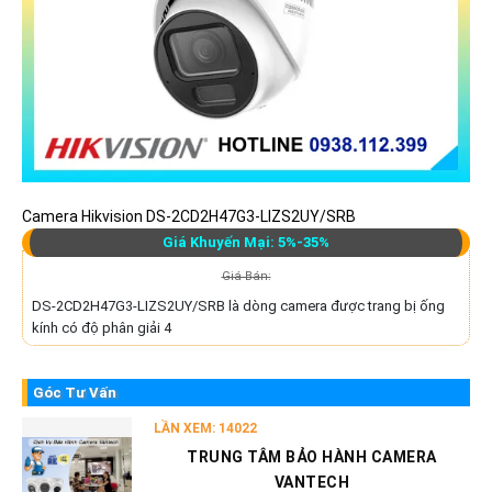
Camera Hikvision DS-2CD2H47G3-LIZS2UY/SRB
Giá Khuyến Mại: 5%-35%
Giá Bán:
DS-2CD2H47G3-LIZS2UY/SRB là dòng camera được trang bị ống
kính có độ phân giải 4
Góc Tư Vấn
LẦN XEM: 14022
TRUNG TÂM BẢO HÀNH CAMERA
VANTECH