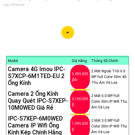
cáp Ethernet.
Model
Giá Hãng
Thông Số Chính
Camera 4G Imou IPC-
2 Mắt Ngoài Trời 6.0
3,459,000
S7XCP-6M1TED-EU 2
MP Full Color 30m 4G
₫👍
Ống Kính
Thu Âm Và Loa
Camera 2 Ống Kính
2 Mắt 5.0 MP Full
2,100,000
Quay Quét IPC-S7XEP-
Color 30m IP Wifi Thu
₫
10M0WED Giá Rẻ
Âm Và Loa
IPC-S7XEP-6M0WED
2 Mắt 3.0 MP Full
1,999,000
Camera IP Wifi Ống
Color 30m IP Wifi Thu
'
₫
Kính Kép Chính Hãng
Âm Và Loa