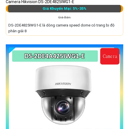
Camera Hikvision DS-2DE4825IWG1-E
Giá Khuyến Mại: 5%-35%
Giá Bán:
DS-2DE4825IWG1-E là dòng camera speed dome có trang bị độ
phân giải 8