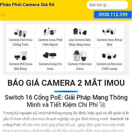
Phân Phối Camera Giá Rẻ
0938.112.399
Camera 360 Imou
Camera Imou Phát
Lắp Camera Siêu
Camera Imou Nhụa
Chống Trộm
Hiện Người
Nhạy Sáng Imou
Nhẹ
Camera Wifi Imou
Camera Dùng Pin
Camera Hikvision
Camera Ip Kbvision
Báo Động
Imou
Zoom
Chất Lượng
BÁO GIÁ CAMERA 2 MẮT IMOU
Switch 16 Cổng PoE: Giải Pháp Mạng Thông
Minh và Tiết Kiệm Chi Phí 🚀
Trong kỷ nguyên số, một hệ thống mạng ổn định, hiệu quả và dễ quản lý là
yếu tố then chốt cho mọi doanh nghiệp và gia đình thông minh.
Switch 16
cổng PoE
nổi lên như một giải pháp tối ưu , giúp đơn giản hóa việc triển
khai mạng bằng cách truyền cả dữ liệu và nguồn điện qua cùng một sợi