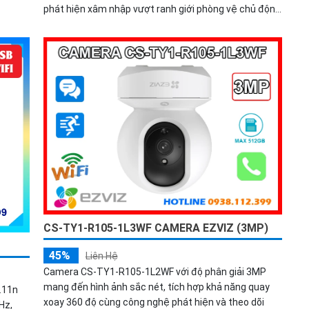
 lựa
phát hiện xâm nhập vượt ranh giới phòng vệ chủ động
 mạng
chuẩn nén H.265+ tiết kiệm băng thông lưu trữ
MicroSD 512GB quản lý qua VIGI App VIGI Manager
giám sát sắc nét hiệu quả.
CS-TY1-R105-1L3WF CAMERA EZVIZ (3MP)
45%
Liên Hệ
Camera CS-TY1-R105-1L2WF với độ phân giải 3MP
mang đến hình ảnh sắc nét, tích hợp khả năng quay
.11n
xoay 360 độ cùng công nghệ phát hiện và theo dõi
Hz,