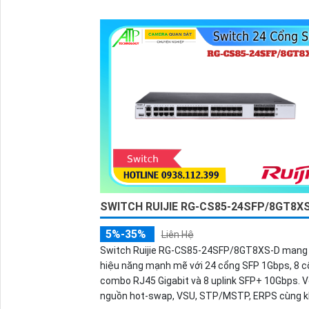
SWITCH RUIJIE RG-CS85-24SFP/8GT8X
5%-35%
Liên Hệ
Switch Ruijie RG-CS85-24SFP/8GT8XS-D mang
hiệu năng mạnh mẽ với 24 cổng SFP 1Gbps, 8 c
combo RJ45 Gigabit và 8 uplink SFP+ 10Gbps. V
nguồn hot-swap, VSU, STP/MSTP, ERPS cùng 