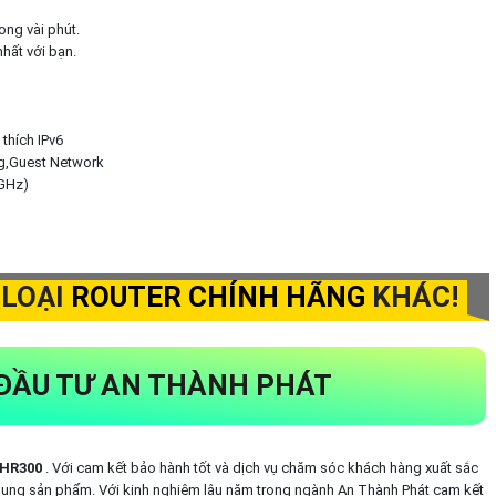
ong vài phút.
nhất với bạn.
thích IPv6
ng,Guest Network
 GHz)
 LOẠI
ROUTER
CHÍNH HÃNG
KHÁC!
ĐẦU TƯ AN THÀNH PHÁT
HR300
. Với cam kết bảo hành tốt và dịch vụ chăm sóc khách hàng xuất sắc
dụng sản phẩm. Với kinh nghiệm lâu năm trong ngành An Thành Phát cam kết