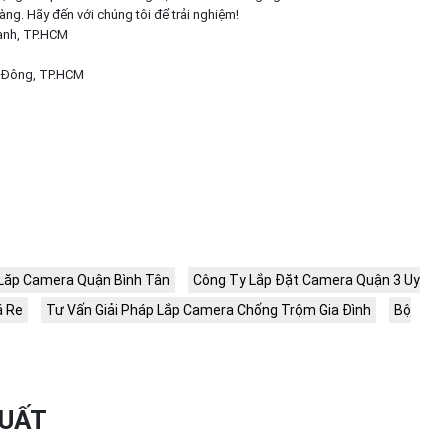
ng. Hãy đến với chúng tôi để trải nghiệm!
ạnh, TP.HCM
ị Đông, TP.HCM
Lăp Camera Quận Bình Tân
Công Ty Lắp Đặt Camera Quận 3 Uy
á Re
Tư Vấn Giải Pháp Lắp Camera Chống Trộm Gia Đình
Bộ
XUẤT