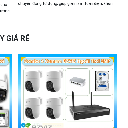
chuyển động tự động, giúp giám sát toàn diện, không
 cho
bỏ lỡ bất kỳ khoảnh khắc quan trọng nào. Hỗ trợ đàm
 tương
thoại hai chiều, tầm nhìn hồng ngoại lên đến 10m và
rở nên
khe cắm thẻ nhớ dung lượng 512GB, đây chính là
camera tối ưu với mức giá vô cùng hấp dẫn.
Y GIÁ RẺ