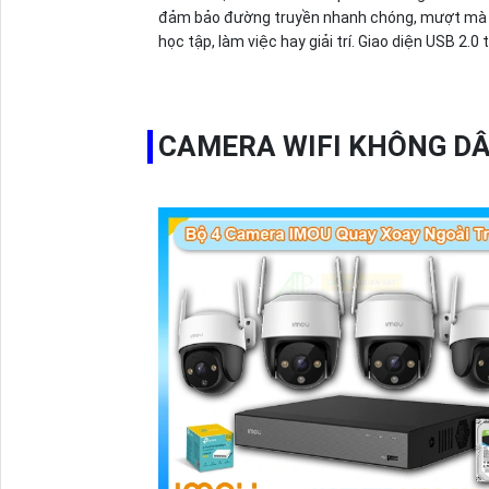
đảm bảo đường truyền nhanh chóng, mượt mà
học tập, làm việc hay giải trí. Giao diện USB 2.0
thích tốt với các thiết bị, giúp kết nối Internet t
dễ dàng hơn bao giờ hết.
CAMERA WIFI KHÔNG DÂ