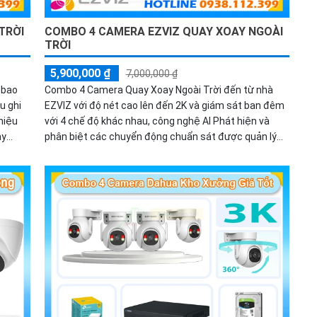
TRỜI
COMBO 4 CAMERA EZVIZ QUAY XOAY NGOÀI
TRỜI
5,900,000 ₫
7,000,000 ₫
 bao
Combo 4 Camera Quay Xoay Ngoài Trời đến từ nhà
u ghi
EZVIZ với độ nét cao lên đến 2K và giám sát ban đêm
hiệu
với 4 chế độ khác nhau, công nghệ AI Phát hiện và
ày
phân biệt các chuyển động chuẩn sát được quản lý
 phố và
tập trung bởi đầu ghi hình IP WiFi