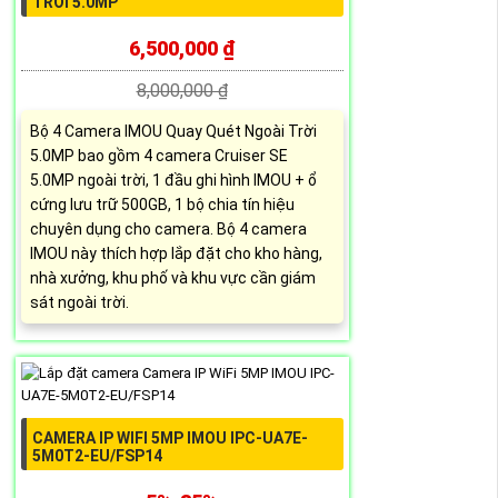
TRỜI 5.0MP
6,500,000 ₫
8,000,000 ₫
Bộ 4 Camera IMOU Quay Quét Ngoài Trời
5.0MP bao gồm 4 camera Cruiser SE
5.0MP ngoài trời, 1 đầu ghi hình IMOU + ổ
cứng lưu trữ 500GB, 1 bộ chia tín hiệu
chuyên dụng cho camera. Bộ 4 camera
IMOU này thích hợp lắp đặt cho kho hàng,
nhà xưởng, khu phố và khu vực cần giám
sát ngoài trời.
CAMERA IP WIFI 5MP IMOU IPC-UA7E-
5M0T2-EU/FSP14