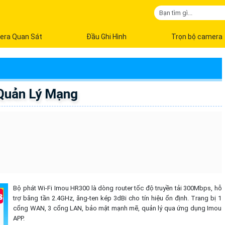
era Quan Sát
Đầu Ghi Hình
Trọn bộ camera
Quản Lý Mạng
Bộ phát Wi-Fi Imou HR300 là dòng router tốc độ truyền tải 300Mbps, hỗ
trợ băng tần 2.4GHz, ăng-ten kép 3dBi cho tín hiệu ổn định. Trang bị 1
cổng WAN, 3 cổng LAN, bảo mật mạnh mẽ, quản lý qua ứng dụng Imou
APP.