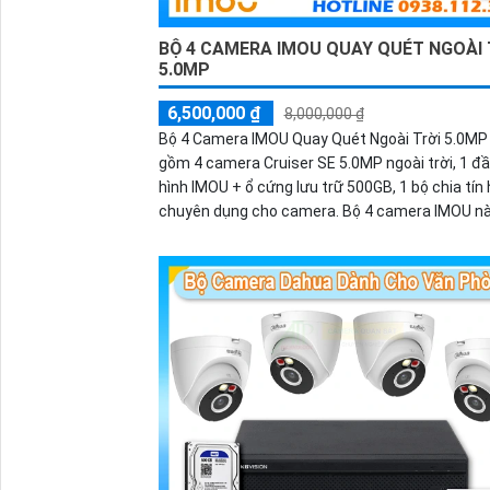
BỘ 4 CAMERA IMOU QUAY QUÉT NGOÀI 
5.0MP
6,500,000 ₫
8,000,000 ₫
Bộ 4 Camera IMOU Quay Quét Ngoài Trời 5.0MP
gồm 4 camera Cruiser SE 5.0MP ngoài trời, 1 đầ
hình IMOU + ổ cứng lưu trữ 500GB, 1 bộ chia tín 
chuyên dụng cho camera. Bộ 4 camera IMOU n
thích hợp lắp đặt cho kho hàng, nhà xưởng, khu
khu vực cần giám sát ngoài trời.