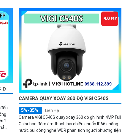
S-D
CAMERA QUAY XOAY 360 ĐỘ VIGI C540S
 đến
5%-35%
Liên Hệ
ổng
Camera VIGI C540S quay xoay 360 độ ghi hình 4MP Full
ới 2
Color ban đêm âm thanh hai chiều chuẩn IP66 chống
khả
nước bụi công nghệ WDR phân tích người phương tiện