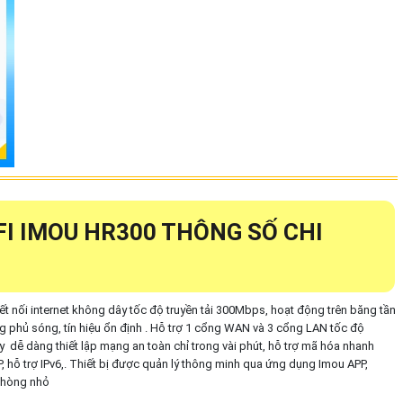
FI IMOU HR300 THÔNG SỐ CHI
t nối internet không dây tốc độ truyền tải 300Mbps, hoạt động trên băng tần
g phủ sóng, tín hiệu ổn định . Hỗ trợ 1 cổng WAN và 3 cổng LAN tốc độ
y dễ dàng thiết lập mạng an toàn chỉ trong vài phút, hỗ trợ mã hóa nhanh
hỗ trợ IPv6,. Thiết bị được quản lý thông minh qua ứng dụng Imou APP,
phòng nhỏ