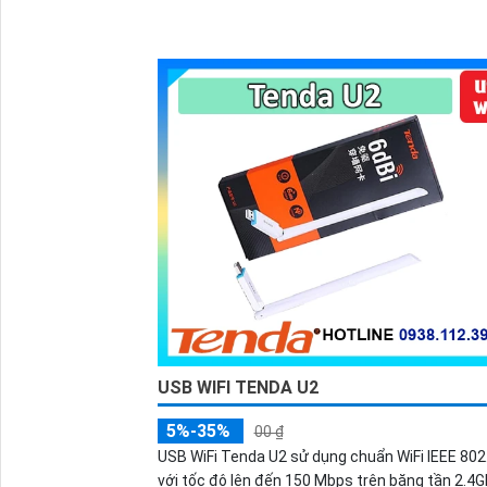
năng quản lý đa dạng qua Web, CLI, Cloud, đây là
chọn lý tưởng cho doanh nghiệp cần hệ thống
ổn định, tốc độ cao.
USB WIFI TENDA U2
5%-35%
00 ₫
USB WiFi Tenda U2 sử dụng chuẩn WiFi IEEE 802
với tốc độ lên đến 150 Mbps trên băng tần 2.4G