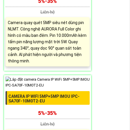
5%-35%
Liên hệ
Camera quay quét 5MP siêu nét dùng pin
NLMT. Công nghệ AURORA Full Color ghi
hình có màu ban đêm. Pin 10.000mAh kèm
tấm pin năng lượng mặt trời 5W. Quay
ngang 340°, quay dọc 90° quan sát toàn
cảnh. AI phát hiện người và phương tiện
thông minh.
CAMERA IP WIFI 5MP+5MP IMOU IPC-
SA70F-10M0T2-EU
5%-35%
Liên hệ