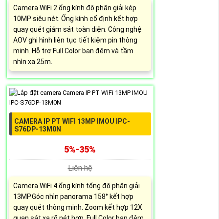
Camera WiFi 2 ống kính độ phân giải kép
10MP siêu nét. Ống kính cố định kết hợp
quay quét giám sát toàn diện. Công nghệ
AOV ghi hình liên tục tiết kiệm pin thông
minh. Hỗ trợ Full Color ban đêm và tầm
nhìn xa 25m.
CAMERA IP PT WIFI 13MP IMOU IPC-
S76DP-13M0N
5%-35%
Liên hệ
Camera WiFi 4 ống kính tổng độ phân giải
13MP.Góc nhìn panorama 158° kết hợp
quay quét thông minh. Zoom kết hợp 12X
quan sát xa rõ nét hơn. Full Color ban đêm