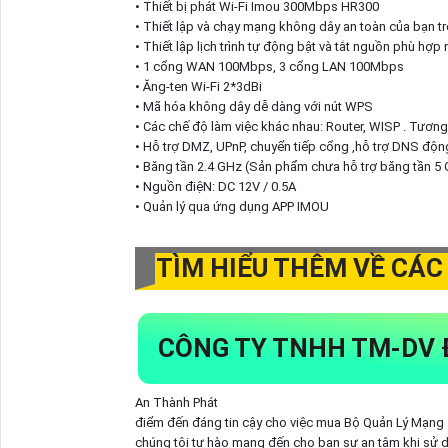
• Thiết bị phát Wi-Fi Imou 300Mbps HR300
• Thiết lập và chạy mạng không dây an toàn của bạn tr
• Thiết lập lịch trình tự động bật và tắt nguồn phù hợp 
• 1 cổng WAN 100Mbps, 3 cổng LAN 100Mbps
• Ăng-ten Wi-Fi 2*3dBi
• Mã hóa không dây dễ dàng với nút WPS
• Các chế độ làm việc khác nhau: Router, WISP . Tương 
• Hỗ trợ DMZ, UPnP, chuyển tiếp cổng ,hỗ trợ DNS độ
• Băng tần 2.4 GHz (Sản phẩm chưa hỗ trợ băng tần 5
• Nguồn điệN: DC 12V / 0.5A
• Quản lý qua ứng dụng APP IMOU
TÌM HIỂU THÊM VỀ CÁC
CÔNG TY TNHH TM-DV 
An Thành Phát
điểm đến đáng tin cậy cho việc mua Bộ Quản Lý Mạng
chúng tôi tự hào mang đến cho bạn sự an tâm khi sử 