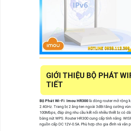
GIỚI THIỆU BỘ PHÁT WI
TIẾT
Bộ Phát Wi-Fi Imou HR300
là dòng router mở rộng kế
2.4GHz. Trang bị 2 ăng-ten ngoài 3dBi tăng cường vùn
100Mbps, đáp ứng nhu cầu kết nối nhiều thiết bị có dâ
bằng nút WPS. Router HR300 cung cấp tính năng WISP, 
nguồn cấp DC 12V-0.5A. Phù hợp cho gia đình và văn 