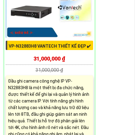
VP-N32883H8 VANTECH THIẾT KẾ ĐẸP ✔️
31,000,000 ₫
31,000,000 ₫
Đầu ghi camera công nghệ IP VP-
N32883H8 là một thiết bị đa chức năng,
được thiết kế để ghi lại và quản lý hình ảnh
từ các camera IP. Với tính năng ghi hình
chất lượng cao và khả năng lưu trữ dữ liệu
lên tới 8TB, đầu ghi giúp giám sát an ninh
hiệu quả. Thiết bị hỗ trợ độ phân giải lên
tới 4K, cho hình ảnh rõ nét và sắc nét. Đầu
ghi cũng có khả năng ghi âm, phát lại và