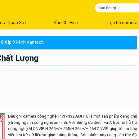
era Quan Sát
Đầu Ghi Hình
Trọn bộ camera
 Ghi Ip 8 Kênh Vantech
hất Lượng
Đầu ghi camera công nghệ IP VP-N32883H16 là một sản phẩm đáng chú
ý trong ngành công nghệ an ninh. Với những ưu điểm vượt trội, nó hỗ trợ
công nghệ AI ONVIF H.265+/H.265/H.264+/H.264 ONVIF, giúp tối ưu hóa
việc lưu trữ dữ liệu và giảm băng thông. Sản phẩm này cung cấp tốc độ