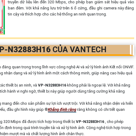
truyền dữ liệu lên đến 320 Mbps, cho phép bạn giám sát hiệu quả vào
ban đêm. Với khả năng lưu trữ trên 6 ổ cứng, đầu ghi camera này đáng
tin cậy và thích hợp cho các hệ thống an ninh quan trọng.
P-N32883H16
CỦA VANTECH
đáng quan trọng trong lĩnh vực công nghệ AI và xử lý hình ảnh Kết nối ONVIF.
ăng nhận dạng và xử lý hình ảnh một cách thông minh, giúp nâng cao hiệu quả
c thiết bị an ninh, và
VP-N32883H16
không phải là ngoại lệ. Với khả năng
ích hành vi nghi ngờ, thiết bị này giúp người dùng tăng cường khả năng
g mang đến cho sản phẩm sự lợi ích vượt trội. Với khả năng nhận diện và hiển
ếu, đầu ghi hình này giúp ®️
Khẳng định rằng
rằng không có chi tiết quan
 320 Mbps đã được tích hợp trong thiết bị
VP-N32883H16
, cho phép
n định trong quá trình truyền tải và xử lý hình ảnh. Cộng nghệ tích hợp trong
hiệm mượt mà và chất lượng hình ảnh chân thực.