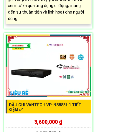
xem từ xa qua ứng dụng di động, mang
đến sự thuận tiện và linh hoạt cho người
dùng.
ĐẦU GHI VANTECH VP-N8883H1 TIẾT
KIỆM ✅
3,600,000 ₫