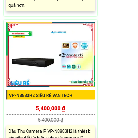
quả hơn.
VP-N8883H2 SIÊU RẺ VANTECH
5,400,000 ₫
5,400,000 ₫
Đầu Thu Camera IP VP-N8883H2 là thiết bị