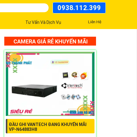
0938.112.399
Liên Hệ
Tư Vấn Và Dịch Vụ
CAMERA GIÁ RẺ KHUYẾN MÃI
ĐẦU GHI VANTECH ĐANG KHUYẾN MÃI
VP-N64883H8