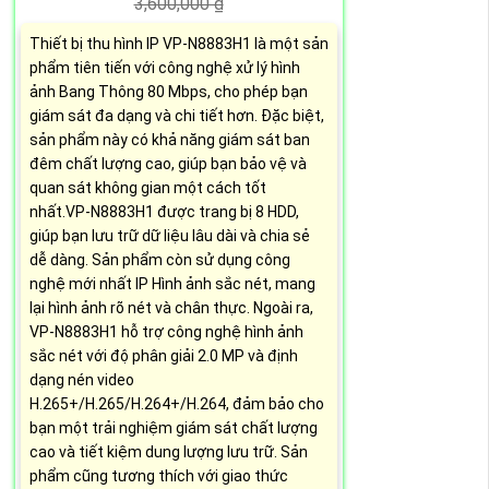
3,600,000 ₫
Thiết bị thu hình IP VP-N8883H1 là một sản
phẩm tiên tiến với công nghệ xử lý hình
ảnh Bang Thông 80 Mbps, cho phép bạn
giám sát đa dạng và chi tiết hơn. Đặc biệt,
sản phẩm này có khả năng giám sát ban
đêm chất lượng cao, giúp bạn bảo vệ và
quan sát không gian một cách tốt
nhất.VP-N8883H1 được trang bị 8 HDD,
giúp bạn lưu trữ dữ liệu lâu dài và chia sẻ
dễ dàng. Sản phẩm còn sử dụng công
nghệ mới nhất IP Hình ảnh sắc nét, mang
lại hình ảnh rõ nét và chân thực. Ngoài ra,
VP-N8883H1 hỗ trợ công nghệ hình ảnh
sắc nét với độ phân giải 2.0 MP và định
dạng nén video
H.265+/H.265/H.264+/H.264, đảm bảo cho
bạn một trải nghiệm giám sát chất lượng
cao và tiết kiệm dung lượng lưu trữ. Sản
phẩm cũng tương thích với giao thức