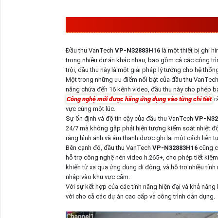
VP-N32883H16
THƯỚNG 
Đầu thu VanTech
VP-N32883H16
là một thiết bị ghi 
trong nhiều dự án khác nhau, bao gồm cả các công trì
trội, đầu thu này là một giải pháp lý tưởng cho hệ thốn
Một trong những ưu điểm nổi bật của đầu thu VanTec
năng chứa đến 16 kênh video, đầu thu này cho phép bạn 
Công nghệ mới được hãng ứng dụng vào từng chi tiết
rấ
vực cùng một lúc.
Sự ổn định và độ tin cậy của đầu thu VanTech
VP-N32
24/7 mà không gặp phải hiện tượng kiểm soát nhiệt độ h
rằng hình ảnh và âm thanh được ghi lại một cách liên t
Bên cạnh đó, đầu thu VanTech
VP-N32883H16
cũng c
hỗ trợ công nghệ nén video h.265+, cho phép tiết kiệm
khiển từ xa qua ứng dụng di động, và hỗ trợ nhiều tín
nhập vào khu vực cấm.
Với sự kết hợp của các tính năng hiện đại và khả năn
vời cho cả các dự án cao cấp và công trình dân dụng.