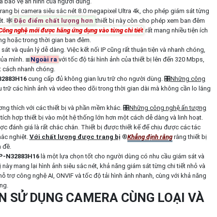
 và bảo vệ an ninh của người dùng.
rang bị camera siêu sắc nét 8.0 megapixel Ultra 4k, cho phép giám sát từng
t. 🕸
Đặc điểm chất lượng hơn
thiết bị này còn cho phép xem ban đêm
Công nghệ mới được hãng ứng dụng vào từng chi tiết
rất mang nhiều tiện ích
ng hoặc trong thời gian ban đêm.
át và quản lý dễ dàng. Việc kết nối IP cũng rất thuận tiện và nhanh chóng,
ủa mình. ≣
Ngoài ra
với tốc độ tải hình ảnh của thiết bị lên đến 320 Mbps,
ột cách nhanh chóng.
32883H16
cung cấp đủ không gian lưu trữ cho người dùng. 🎛
Những công
trữ các hình ảnh và video theo dõi trong thời gian dài mà không cần lo lắng
ơng thích với các thiết bị và phần mềm khác. 🎛
Những công nghệ ấn tượng
tích hợp thiết bị vào một hệ thống lớn hơn một cách dễ dàng và linh hoạt.
ợc đánh giá là rất chắc chắn. Thiết bị được thiết kế để chịu được các tác
ắc nghiệt.
Với chất lượng được trang bị
®️
Khẳng định rằng
rằng thiết bị
 đề.
P-N32883H16
là một lựa chọn tốt cho người dùng có nhu cầu giám sát và
bị này mang lại hình ảnh siêu sắc nét, khả năng giám sát từng chi tiết nhỏ và
 trợ công nghệ AI, ONVIF và tốc độ tải hình ảnh nhanh, cùng với khả năng
ng.
ỌN SỬ DỤNG CAMERA CÙNG LOẠI VÀ