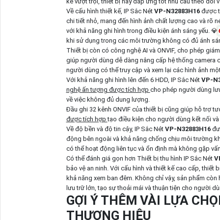
kế vượt trội, thiết bị này đáp ứng tốt nhu cầu theo dõi
Về cấu hình thiết kế, IP Sắc Nét
VP-N32883H16
được t
chi tiết nhỏ, mang đến hình ảnh chất lượng cao và rõ né
với khả năng ghi hình trong điều kiện ánh sáng yếu. 💎
khi sử dụng trong các môi trường không có đủ ánh sá
Thiết bị còn có công nghệ AI và ONVIF, cho phép giám s
giúp người dùng dễ dàng nâng cấp hệ thống camera c
người dùng có thể truy cập và xem lại các hình ảnh m
Với khả năng ghi hình lên đến 6 HDD, IP Sắc Nét
VP-N
nghệ ấn tượng được tích hợp
cho phép người dùng lưu 
về việc không đủ dung lượng.
Đầu ghi 32 kênh ONVIF của thiết bị cũng giúp hỗ trợ tư
được tích hợp
tạo điều kiện cho người dùng kết nối và 
Về độ bền và độ tin cậy, IP Sắc Nét
VP-N32883H16
đư
động bên ngoài và khả năng chống chịu môi trường kh
có thể hoạt động liên tục và ổn định mà không gặp vấn
Có thể đánh giá gọn hơn Thiết bị thu hình IP Sắc Nét
V
bảo vệ an ninh. Với cấu hình và thiết kế cao cấp, thiết 
khả năng xem ban đêm. Không chỉ vậy, sản phẩm còn hỗ
lưu trữ lớn, tạo sự thoải mái và thuận tiện cho người dù
GỢI Ý THÊM VÀI LỰA CH
THƯƠNG HIỆU