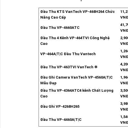
Đầu Thu KTS VanTech VP-468H264 Chức
11,2
Năng Cao Cấp
VN
41,7
Đầu Thu VP-4660ATC
VN
Đầu Thu 4 Kênh VP-464TVI Công Nghệ
2,90
Cao
VN
1,26
VP-464A|T|C Đầu Thu Vantech
VN
4,20
Đầu Thu VP-463TVI VanTech ✲
VN
Đầu Ghi Camera VanTech VP-4560A|T|C
1,96
Mẫu Đẹp
VN
Đầu Thu VP-4364ATC4 kênh Chất Lượng
3,50
Cao
VN
3,98
Đầu Ghi VP-4268H265
VN
1,54
Đầu Thu VP-4460A|T|C
VN