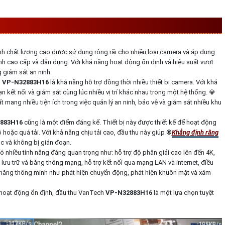
SỬ DỤNG Ở ĐÂU
hình chất lượng cao được sử dụng rộng rãi cho nhiều loại camera và áp dụng
nh cao cấp và dân dụng. Với khả năng hoạt động ổn định và hiệu suất vượt
g giám sát an ninh.
h
VP-N32883H16
là khả năng hỗ trợ đồng thời nhiều thiết bị camera. Với khả
kết nối và giám sát cùng lúc nhiều vị trí khác nhau trong một hệ thống. 💎
t mang nhiều tiện ích trong việc quản lý an ninh, bảo vệ và giám sát nhiều khu
883H16
cũng là một điểm đáng kể. Thiết bị này được thiết kế để hoạt động
oặc quá tải. Với khả năng chịu tải cao, đầu thu này giúp ®️
Khẳng định rằng
ục và không bị gián đoạn.
ó nhiều tính năng đáng quan trọng như: hỗ trợ độ phân giải cao lên đến 4K,
 lưu trữ và băng thông mạng, hỗ trợ kết nối qua mạng LAN và internet, điều
h năng thông minh như phát hiện chuyển động, phát hiện khuôn mặt và xâm
g hoạt động ổn định, đầu thu VanTech
VP-N32883H16
là một lựa chọn tuyệt