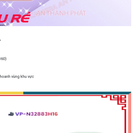
P
160)
khoanh vùng khu vực