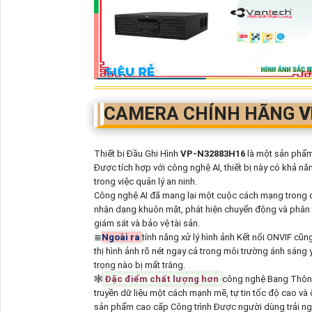
CAMERA CHÍNH HÃNG
V
Thiết bị Đầu Ghi Hình
VP-N32883H16
là một sản phẩm 
Được tích hợp với công nghệ AI, thiết bị này có khả n
trong việc quản lý an ninh.
Công nghệ AI đã mang lại một cuộc cách mạng trong cá
nhận dạng khuôn mặt, phát hiện chuyển động và phân t
giám sát và bảo vệ tài sản.
≣
Ngoài ra
tính năng xử lý hình ảnh Kết nối ONVIF cũn
thị hình ảnh rõ nét ngay cả trong môi trường ánh sáng y
trọng nào bị mất trắng.
🕸
Đặc điểm chất lượng hơn
công nghệ Bang Thông
truyền dữ liệu một cách mạnh mẽ, tự tin tốc độ cao và ổ
sản phẩm cao cấp Công trình Được người dùng trải ng