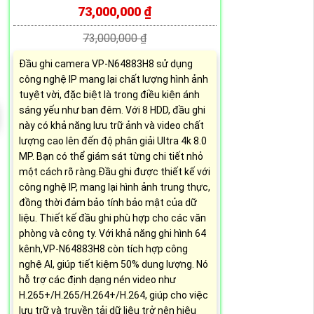
73,000,000 ₫
73,000,000 ₫
Đầu ghi camera VP-N64883H8 sử dụng
công nghệ IP mang lại chất lượng hình ảnh
tuyệt vời, đặc biệt là trong điều kiện ánh
sáng yếu như ban đêm. Với 8 HDD, đầu ghi
này có khả năng lưu trữ ảnh và video chất
lượng cao lên đến độ phân giải Ultra 4k 8.0
MP. Bạn có thể giám sát từng chi tiết nhỏ
một cách rõ ràng.Đầu ghi được thiết kế với
công nghệ IP, mang lại hình ảnh trung thực,
đồng thời đảm bảo tính bảo mật của dữ
liệu. Thiết kế đầu ghi phù hợp cho các văn
phòng và công ty. Với khả năng ghi hình 64
kênh,VP-N64883H8 còn tích hợp công
nghệ AI, giúp tiết kiệm 50% dung lượng. Nó
hỗ trợ các định dạng nén video như
H.265+/H.265/H.264+/H.264, giúp cho việc
lưu trữ và truyền tải dữ liệu trở nên hiệu