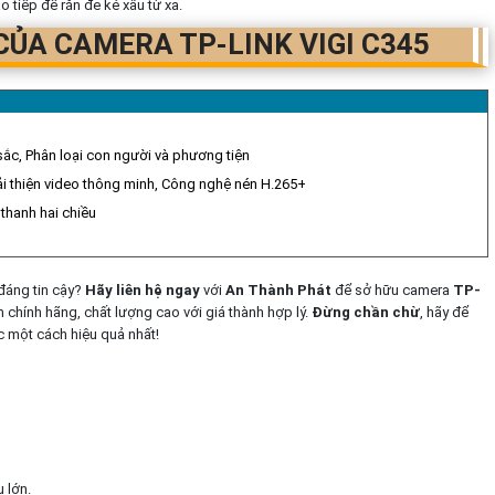
o tiếp để răn đe kẻ xấu từ xa.
CỦA CAMERA TP-LINK VIGI C345
sắc, Phân loại con người và phương tiện
ải thiện video thông minh, Công nghệ nén H.265+
thanh hai chiều
đáng tin cậy?
Hãy liên hệ ngay
với
An Thành Phát
để sở hữu camera
TP-
chính hãng, chất lượng cao với giá thành hợp lý.
Đừng chần chừ
, hãy để
c một cách hiệu quả nhất!
 lớn.