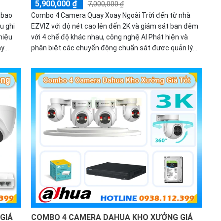
5,900,000 ₫
7,000,000 ₫
 bao
Combo 4 Camera Quay Xoay Ngoài Trời đến từ nhà
u ghi
EZVIZ với độ nét cao lên đến 2K và giám sát ban đêm
hiệu
với 4 chế độ khác nhau, công nghệ AI Phát hiện và
ày
phân biệt các chuyển động chuẩn sát được quản lý
 phố và
tập trung bởi đầu ghi hình IP WiFi
GIÁ
COMBO 4 CAMERA DAHUA KHO XƯỞNG GIÁ