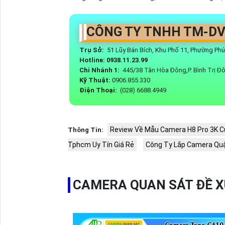
CÔNG TY TNHH TM-DV
Trụ Sở:
51 Lũy Bán Bích, Khu Phố 11, Phường Ph
Hotline: 0938.11.23.99
Chi Nhánh 1:
445/38 Tân Hòa Đông,P. Bình Trị Đ
Kỹ Thuật:
0906.855.330
Điện Thoại:
(028) 6688.4949
Review Về Mẫu Camera H8 Pro 3K C
Thông Tin:
Tphcm Uy Tín Giá Rẻ
Công Ty Lắp Camera Qu
CAMERA QUAN SÁT ĐỀ 