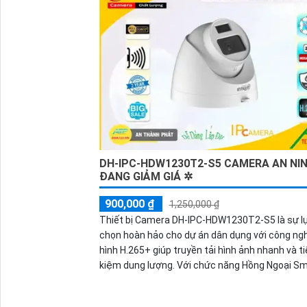
DH-IPC-HDW1230T2-S5 CAMERA AN NI
ĐANG GIẢM GIÁ ✲
900,000 ₫
1,250,000 ₫
Thiết bị Camera DH-IPC-HDW1230T2-S5 là sự l
chọn hoàn hảo cho dự án dân dụng với công ng
hình H.265+ giúp truyền tải hình ảnh nhanh và ti
kiệm dung lượng. Với chức năng Hồng Ngoại Sma
camera có khả năng quan sát ban đêm trong k
cách lên đến 30m. Thiết kế mỹ thuật, hiệu suất