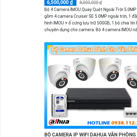
6,500,000 ₫
8,000,000 ₫
Bộ 4 Camera IMOU Quay Quét Ngoài Trời 5.0MP
gồm 4 camera Cruiser SE 5.0MP ngoài trời, 1 đầ
hình IMOU + ổ cứng lưu trữ 500GB, 1 bộ chia tín 
chuyên dụng cho camera. Bộ 4 camera IMOU n
thích hợp lắp đặt cho kho hàng, nhà xưởng, khu
khu vực cần giám sát ngoài trời.
BỘ CAMERA IP WIFI DAHUA VĂN PHÒNG 