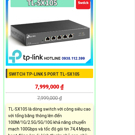
SWITCH TP-LINK 5 PORT TL-SX105
7,999,000 ₫
7,999,000 ₫
TL-SX105 là dòng switch với công siêu cao
với tổng băng thông lên đến
100M/1G/2.5G/5G/10G khả năng chuyển
mạch 100Gbps và tốc độ gói tin 74,4 Mpps,