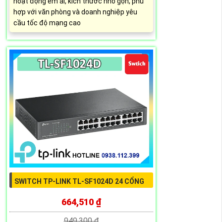
hoạt động êm ái, kích thước nhỏ gọn, phù
hợp với văn phòng và doanh nghiệp yêu
cầu tốc độ mạng cao
SWITCH TP-LINK TL-SF1024D 24 CỔNG
664,510 ₫
949,300 ₫