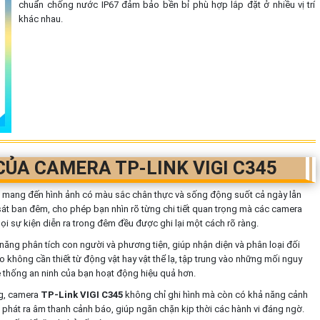
chuẩn chống nước IP67 đảm bảo bền bỉ phù hợp lắp đặt ở nhiều vị trí
khác nhau.
CỦA CAMERA TP-LINK VIGI C345
mang đến hình ảnh có màu sắc chân thực và sống động suốt cả ngày lẫn
t ban đêm, cho phép bạn nhìn rõ từng chi tiết quan trọng mà các camera
 sự kiện diễn ra trong đêm đều được ghi lại một cách rõ ràng.
năng phân tích con người và phương tiện, giúp nhận diện và phân loại đối
 không cần thiết từ động vật hay vật thể lạ, tập trung vào những mối nguy
 thống an ninh của bạn hoạt động hiệu quả hơn.
ng, camera
TP-Link VIGI C345
không chỉ ghi hình mà còn có khả năng cảnh
ẽ phát ra âm thanh cảnh báo, giúp ngăn chặn kịp thời các hành vi đáng ngờ.