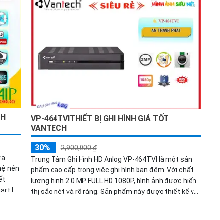
định và tương thích với nhiều đầu ghi hình khác nhau.
Chức năng xoay zoom giúp giám sát từ xa, trong khi
khả năng xem ban đêm với hồng ngoại 150m giúp mắt
xem rõ vào ban đêm. Đặc biệt, công nghệ hồng ngoại
Smart IR giúp tối ưu hóa chất lượng hình ảnh khi giám
sát ban đêm.
NH
VP-464TVITHIẾT BỊ GHI HÌNH GIÁ TỐT
VANTECH
30%
2,900,000 ₫
ựa
Trung Tâm Ghi Hình HD Anlog VP-464TVI là một sản
hệ nén
phẩm cao cấp trong việc ghi hình ban đêm. Với chất
ết
lượng hình 2.0 MP FULL HD 1080P, hình ảnh được hiển
rt IR,
thị sắc nét và rõ ràng. Sản phẩm này được thiết kế với
hoảng
chất liệu sắt, mang lại sự bền bỉ và đáng tin cậy trong
 cao
việc tiết kiệm chi phí cho người dùng.Đặc biệt, Trung