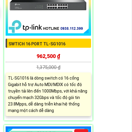
SWTICH 16 PORT TL-SG1016
962,500 ₫
1,375,000 ₫
TL-SG1016 là dòng switch có 16 cổng
Gigabit hỗ trợ Auto MDI/MDIX có tốc độ
truyền tải lên đến 1000Mbps, với khả năng
chuyển mạch 32Gbps và tốc độ gói tin
23.8Mpps, dễ dàng triễn khai hệ thống
mạng một cách dễ dàng