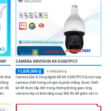
3MP
CAMERA KBVISION KX-D2007PC3
11,635,000 ₫
17,900,000 ₫
đến khả
Camera Giá rẻ Công Nghệ HD KX-D2007PC3 là một loại
t động
camera chất lượng với giá cả phải chăng. Được thiết
ời. Hỗ
kế để được lắp đặt trong những không gian rộng,
iện
camera này có khả năng xoay 360 độ để giám sát mọi
ện
góc độ. Độ phân giải sắc nét lên đến 2.0MP, cho hình
ảnh rõ nét và chi tiết. Ngoài ra, camera này còn tích
hợp công nghệ AHD CVI TVI BCS HD, giúp hệ thống ổn