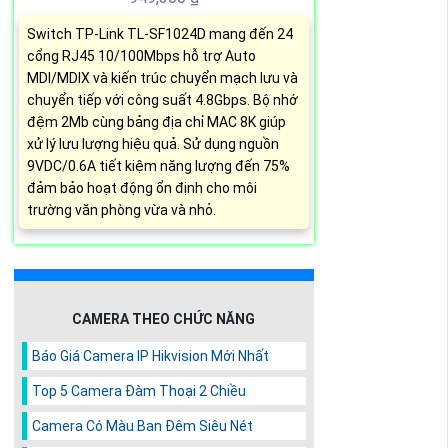
Switch TP-Link TL-SF1024D mang đến 24
cổng RJ45 10/100Mbps hỗ trợ Auto
MDI/MDIX và kiến trúc chuyển mạch lưu và
chuyển tiếp với công suất 4.8Gbps. Bộ nhớ
đệm 2Mb cùng bảng địa chỉ MAC 8K giúp
xử lý lưu lượng hiệu quả. Sử dụng nguồn
9VDC/0.6A tiết kiệm năng lượng đến 75%
đảm bảo hoạt động ổn định cho môi
trường văn phòng vừa và nhỏ.
CAMERA THEO CHỨC NĂNG
Báo Giá Camera IP Hikvision Mới Nhất
Top 5 Camera Đàm Thoại 2 Chiều
Camera Có Màu Ban Đêm Siêu Nét