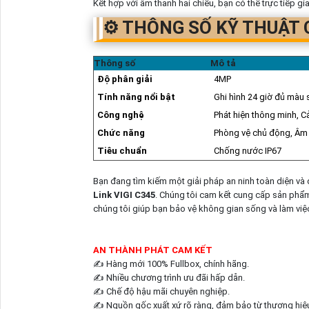
Kết hợp với âm thanh hai chiều, bạn có thể trực tiếp gia
⚙️ THÔNG SỐ KỸ THUẬT 
Thông số
Mô tả
Độ phân giải
4MP
Tính năng nổi bật
Ghi hình 24 giờ đủ màu 
Công nghệ
Phát hiện thông minh, C
Chức năng
Phòng vệ chủ động, Âm 
Tiêu chuẩn
Chống nước IP67
Bạn đang tìm kiếm một giải pháp an ninh toàn diện và 
Link VIGI C345
. Chúng tôi cam kết cung cấp sản phẩm 
chúng tôi giúp bạn bảo vệ không gian sống và làm việ
AN THÀNH PHÁT CAM KẾT
✍️ Hàng mới 100% Fullbox, chính hãng.
✍️ Nhiều chương trình ưu đãi hấp dẫn.
✍️ Chế độ hậu mãi chuyên nghiệp.
✍️ Nguồn gốc xuất xứ rõ ràng, đảm bảo từ thương hiệu