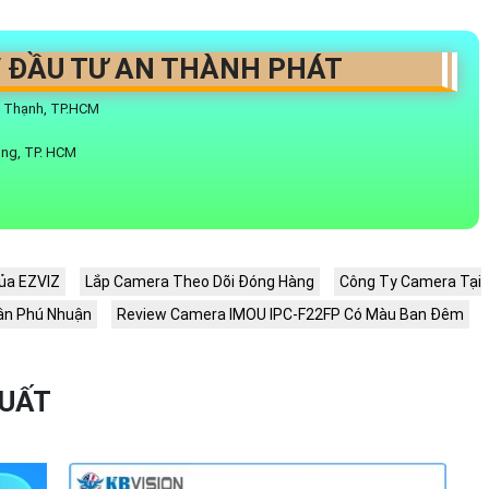
 ĐẦU TƯ AN THÀNH PHÁT
ú Thạnh, TP.HCM
ông, TP. HCM
ủa EZVIZ
Lắp Camera Theo Dõi Đóng Hàng
Công Ty Camera Tại
ận Phú Nhuận
Review Camera IMOU IPC-F22FP Có Màu Ban Đêm
XUẤT