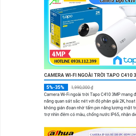
CAMERA WI-FI NGOÀI TRỜI TAPO C410 
5%-35%
1,990,000 ₫
Camera Wi-Fi ngoài trời Tapo C410 3MP mang 
năng quan sát sắc nét với độ phân giải 2K, hoạ
không gián đoạn nhờ tấm pin năng lượng mặt tr
trợ nhìn đêm có màu, chống nước IP65, nhận d
người chính xác và cảnh báo thông minh qua đi
thoại, giúp bạn yên tâm giám sát mọi lúc.