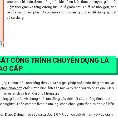
bảo bạn chỉ nhận được thông báo khi có sự kiện thực sự xảy ra, giúp tiết
kiệm thời gian và tăng cường hiệu quả giám sát. Thiết kế nhỏ gọn, tinh
tế của sản phẩm phù hợp với mọi không gian, giúp bạn dễ dàng lắp đặt
và sử dụng.
SÁT CÔNG TRÌNH CHUYÊN DỤNG
LÀ
AO CẤP
Dụng Dahua màu sắc sáng đẹp 2.0 MP là giải pháp hoàn hảo để giám sát và
️
chắc chắn hơn
chất lượng hình ảnh sắc nét và rõ ràng với độ phân giải 2.0 MP
hấn estetich và hiện đại cho không gian.
 nắng, giúp bảo vệ chúng khỏi tác động của thời tiết xấu, khẳng định hoạt
khắc nghiệt. Thân camera làm từ kim loại chắc chắn, giúp tăng cường độ bền
yên Dụng Dahua màu sắc sáng đẹp 2.0 MP, bạn có thể yên tâm về việc giám