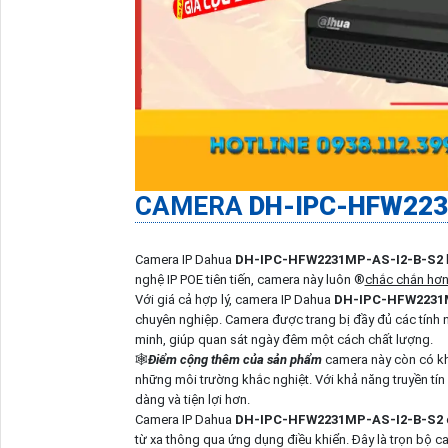
CAMERA
DH-IPC-HFW223
Camera IP Dahua
DH-IPC-HFW2231MP-AS-I2-B-S2
nghệ IP POE tiên tiến, camera này luôn ®️
chắc chắn hơ
Với giá cả hợp lý, camera IP Dahua
DH-IPC-HFW2231
chuyên nghiệp. Camera được trang bị đầy đủ các tính
minh, giúp quan sát ngày đêm một cách chất lượng.
🕸️
Điểm cộng thêm của sản phẩm
camera này còn có kh
những môi trường khắc nghiệt. Với khả năng truyền tín 
dàng và tiện lợi hơn.
Camera IP Dahua
DH-IPC-HFW2231MP-AS-I2-B-S2
từ xa thông qua ứng dụng điều khiển. Đây là trọn bộ 