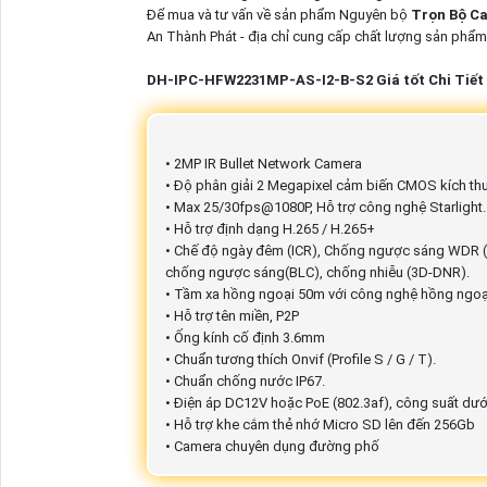
Để mua và tư vấn về sản phẩm Nguyên bộ
Trọn Bộ C
An Thành Phát - địa chỉ cung cấp chất lượng sản phẩm 
DH-IPC-HFW2231MP-AS-I2-B-S2 Giá tốt Chi Tiết
• 2MP IR Bullet Network Camera
• Độ phân giải 2 Megapixel cảm biến CMOS kích thư
• Max 25/30fps@1080P, Hỗ trợ công nghệ Starlight.
• Hỗ trợ định dạng H.265 / H.265+
• Chế độ ngày đêm (ICR), Chống ngược sáng WDR (1
chống ngược sáng(BLC), chống nhiễu (3D-DNR).
• Tầm xa hồng ngoại 50m với công nghệ hồng ngoạ
• Hỗ trợ tên miền, P2P
• Ống kính cố định 3.6mm
• Chuẩn tương thích Onvif (Profile S / G / T).
• Chuẩn chống nước IP67.
• Điện áp DC12V hoặc PoE (802.3af), công suất dướ
• Hỗ trợ khe cắm thẻ nhớ Micro SD lên đến 256Gb
• Camera chuyên dụng đường phố