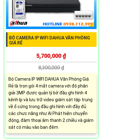
BỘ CAMERA IP WIFI DAHUA VĂN PHÒNG
GIÁ RẺ
5,700,000 ₫
8,300,000 ₫
Bộ Camera IP WIFI DAHUA Văn Phòng Giá
Rẻ là trọn gói 4 mắt camera với độ phân
giải 3MP được quản lý bở đầu ghi hình 4
kênh Ip và lưu trữ video giám sát tập trung
về ổ cứng trong đầu ghi hình với đầy đủ
các chưc năng như AI Phát hiện chuyển
động, đàm thoại âm thanh 2 chiều và giám
sát có màu vào ban đêm