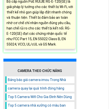
Bộ cấp nguồn PoE RUIJIE RG-E-120(GE) là
giải pháp lý tưởng cho các thiết bị Wi-Fi, với
thiết kế nhỏ gọn giúp lắp đặt nhanh chóng
và thuận tiện. Thiết bị đảm bảo an toàn
nhờ cơ chế chỉ nhận nguồn đúng yêu cầu,
hạn chế rủi ro cho các thiết bị kết nối. RG-
E-120(GE) đạt các chứng nhận quốc tế
như FCC Part 15, EN 55022 Class B, EN
55024, VCCI, UL/cUL và GS Mark.
CAMERA THEO CHỨC NĂNG
Bảng báo giá camera imou Trong Nhà
camera quay lại quá trình đóng hàng
Top 5 Camera Wifi Cho Gia Đình Nên Dùng
Top 5 camera nhà xưởng có màu ban