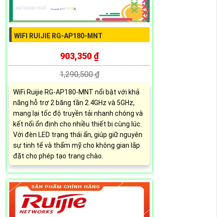
WIFI RUIJIE RG-AP180-MNT
903,350 ₫
1,290,500 ₫
WiFi Ruijie RG-AP180-MNT nổi bật với khả
năng hỗ trợ 2 băng tần 2.4GHz và 5GHz,
mang lại tốc độ truyền tải nhanh chóng và
kết nối ổn định cho nhiều thiết bị cùng lúc.
Với đèn LED trạng thái ẩn, giúp giữ nguyên
sự tinh tế và thẩm mỹ cho không gian lắp
đặt cho phép tạo trang chào.