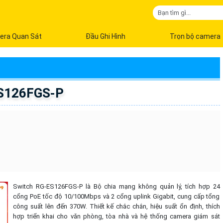
era Quan Sát
Đầu Ghi Hình
Trọn bộ camera
ES126FGS-P
Switch RG-ES126FGS-P là Bộ chia mạng không quản lý, tích hợp 24
cổng PoE tốc độ 10/100Mbps và 2 cổng uplink Gigabit, cung cấp tổng
công suất lên đến 370W. Thiết kế chắc chắn, hiệu suất ổn định, thích
hợp triển khai cho văn phòng, tòa nhà và hệ thống camera giám sát