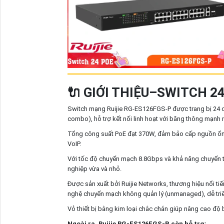
🔌 GIỚI THIỆU–SWITCH 2
Switch mạng Ruijie RG-ES126FGS-P được trang bị 24 
combo), hỗ trợ kết nối linh hoạt với băng thông mạnh 
Tổng công suất PoE đạt 370W, đảm bảo cấp nguồn ổn đị
VoIP.
Với tốc độ chuyển mạch 8.8Gbps và khả năng chuyển t
nghiệp vừa và nhỏ.
Được sản xuất bởi Ruijie Networks, thương hiệu nổi t
nghệ chuyển mạch không quản lý (unmanaged), dễ triể
Vỏ thiết bị bằng kim loại chắc chắn giúp nâng cao độ 
Ngoài ra, Ruijie RG-ES126FGS-P còn hỗ trợ: