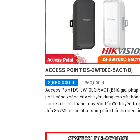
ACCESS POINT DS-3WF0EC-5ACT(B)
2,860,000 ₫
2,860,000 ₫
Access Point DS-3WF0EC-5ACT(B) là giải pháp 
phát sóng không dây chuyên dụng cho hệ thốn
camera trong thang máy. Với tốc độ truyền tải 
đến 867Mbps, bộ phát sóng đảm bảo tín hiệu ổ
ở khoảng cách 500m, hỗ trợ cấu hình tự động v
mật nâng cao, đáp ứng tốt nhu cầu giám sát c
nghiệp.