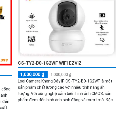
trong mọi điều kiện thời tiết.
CS-TY2-B0-1G2WF WIFI EZVIZ
1,000,000 ₫
1,000,000 ₫
Loại Camera Không Dây IP CS-TY2-B0-1G2WF là một
sản phẩm chất lượng cao với nhiều tính năng ấn
5 cổng
tượng. Với công nghệ cảm biến hình ảnh CMOS, sản
hanh
phẩm đem đến hình ảnh sinh động và mượt mà. Đặc
n đến
biệt, camera có khả năng xem ban đêm với hồng
suất
ngoại 10m, giúp giám sát hiệu quả trong điều kiện
 gọn,
thiếu sáng. Chất lượng hình ảnh Camera IP CS-TY2-
òng
B0-1G2WF đáng kể với độ phân giải 2.0 MP. Sản phẩm