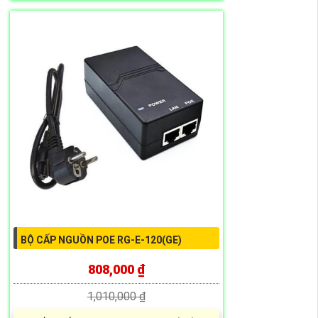
BỘ CẤP NGUỒN POE RG-E-120(GE)
808,000 ₫
1,010,000 ₫