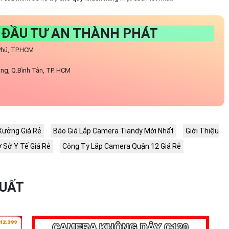
 ĐẦU TƯ AN THÀNH PHÁT
 Phú, TP.HCM
ng, Q.Bình Tân, TP. HCM
Xưởng Giá Rẻ
Báo Giá Lắp Camera Tiandy Mới Nhất
Giới Thiệu
 Sở Y Tế Giá Rẻ
Công Ty Lắp Camera Quận 12 Giá Rẻ
XUẤT