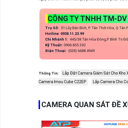
CÔNG TY TNHH TM-DV
Trụ Sở:
51 Lũy Bán Bích, P. Tân Thới Hòa, Q.Tân
Hotline: 0938.11.23.99
Chi Nhánh 1:
445/38 Tân Hòa Đông,P. Bình Trị Đô
Kỹ Thuật:
0906.855.330
Điện Thoại:
(028) 6688.4949
Lắp Đặt Camera Giám Sát Cho Kho 
Thông Tin:
Camera Imou Cube C22EP
Lắp Camera Cho Cơ
CAMERA QUAN SÁT ĐỀ 