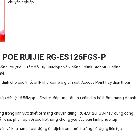
chuyên nghiệp.
4 POE RUIJIE RG-ES126FGS-P
cổng PoE/PoE+ tốc độ 10/100Mbps và 2 cổng uplink Gigabit (1 cổng
mẽ.
nh cho các thiết bị IP như camera giám sát, Access Point hay điện thoại
iếp dữ liệu 6.55Mpps, Switch đáp ứng tốt nhu cầu cho hệ thống mạng doanh
iếng trong lĩnh vực thiết bị mạng chuyên dụng, RG-ES126FGS-P sử dụng công
n khai, phù hợp với các hệ thống không yêu cầu cấu hình phức tạp.
bền và khả năng hoạt động ổn định trong môi trường sử dụng liên tục.