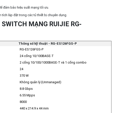
để đảm bảo hiệu suất mạng tối ưu.
n tích lắp đặt trong các tủ thiết bị chuyên dụng.
 SWITCH MẠNG RUIJIE RG-
Thông số kỹ thuật - RG-ES126FGS-P
RG-ES126FGS-P
24 cổng 10/100BASE-T
2 cổng 10/100/1000BASE-T và 1 cổng combo
24
370 W
Không quản lý (Unmanaged)
8.8 Gbps
6.55 Mpps
8000
440 x 214.9 x 44 mm