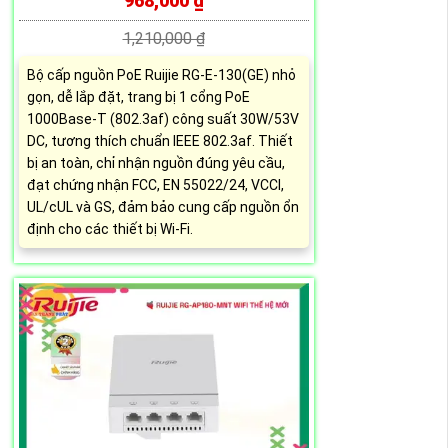
968,000 ₫
1,210,000 ₫
Bộ cấp nguồn PoE Ruijie RG-E-130(GE) nhỏ
gọn, dễ lắp đặt, trang bị 1 cổng PoE
1000Base-T (802.3af) công suất 30W/53V
DC, tương thích chuẩn IEEE 802.3af. Thiết
bị an toàn, chỉ nhận nguồn đúng yêu cầu,
đạt chứng nhận FCC, EN 55022/24, VCCI,
UL/cUL và GS, đảm bảo cung cấp nguồn ổn
định cho các thiết bị Wi-Fi.