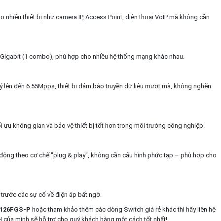
nhiều thiết bị như camera IP, Access Point, điện thoại VoIP mà không cần
Gigabit (1 combo), phù hợp cho nhiều hệ thống mạng khác nhau.
 lên đến 6.55Mpps, thiết bị đảm bảo truyền dữ liệu mượt mà, không nghẽn
i ưu không gian và bảo vệ thiết bị tốt hơn trong môi trường công nghiệp.
 động theo cơ chế "plug & play", không cần cấu hình phức tạp – phù hợp cho
ị trước các sự cố về điện áp bất ngờ.
ES126FGS-P
hoặc tham khảo thêm các dòng Switch giá rẻ khác thì hãy liên hệ
của mình sẽ hỗ trợ cho quý khách hàng một cách tốt nhất!