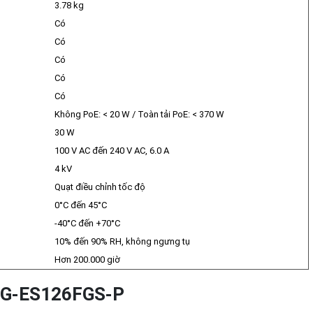
3.78 kg
Có
Có
Có
Có
Có
Không PoE: < 20 W / Toàn tải PoE: < 370 W
30 W
100 V AC đến 240 V AC, 6.0 A
4 kV
Quạt điều chỉnh tốc độ
0°C đến 45°C
-40°C đến +70°C
10% đến 90% RH, không ngưng tụ
Hơn 200.000 giờ
RG-ES126FGS-P