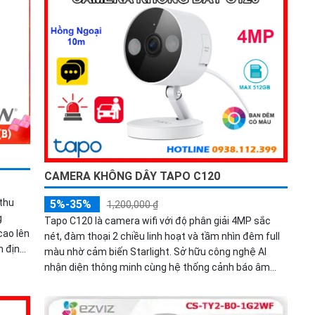
CAMERA KHÔNG DÂY TAPO C120
thu
5%-35%
1,200,000 ₫
g
Tapo C120 là camera wifi với độ phân giải 4MP sắc
cao lên
nét, đàm thoại 2 chiều linh hoạt và tầm nhìn đêm full
n định
màu nhờ cảm biến Starlight. Sở hữu công nghệ AI
à bảo
nhận diện thông minh cùng hệ thống cảnh báo âm
huyên
thanh và ánh sáng, camera giúp bạn bảo vệ ngôi nhà
24/7 một cách chủ động. Với thiết kế bền bỉ đạt
chuẩn IP66, Tapo C120 sẵn sàng hoạt động mạnh mẽ