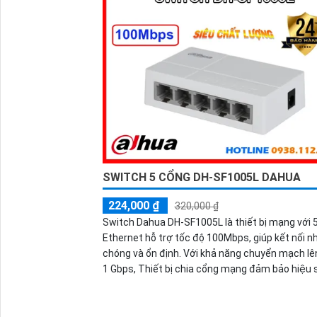
SWITCH 5 CỔNG DH-SF1005L DAHUA
224,000 ₫
320,000 ₫
Switch Dahua DH-SF1005L là thiết bị mạng với 
Ethernet hỗ trợ tốc độ 100Mbps, giúp kết nối n
chóng và ổn định. Với khả năng chuyển mạch lê
1 Gbps, Thiết bị chia cổng mạng đảm bảo hiệu 
truyền dữ liệu mượt mà. Switch có thiết kế nhỏ
chất lượng tốt, phù hợp cho gia đình và văn ph
nhỏ.