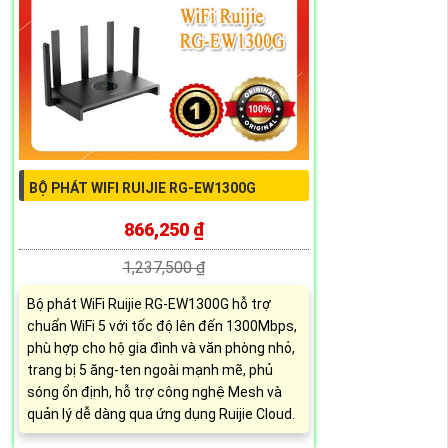
BỘ PHÁT WIFI RUIJIE RG-EW1300G
866,250 ₫
1,237,500 ₫
Bộ phát WiFi Ruijie RG-EW1300G hỗ trợ
chuẩn WiFi 5 với tốc độ lên đến 1300Mbps,
phù hợp cho hộ gia đình và văn phòng nhỏ,
trang bị 5 ăng-ten ngoài mạnh mẽ, phủ
sóng ổn định, hỗ trợ công nghệ Mesh và
quản lý dễ dàng qua ứng dụng Ruijie Cloud.