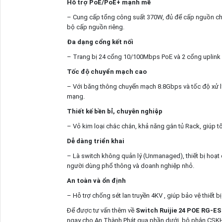
Hỗ trợ PoE/PoE+ mạnh mẽ
– Cung cấp tổng công suất 370W, đủ để cấp nguồn cho 
bộ cấp nguồn riêng.
Đa dạng cổng kết nối
– Trang bị 24 cổng 10/100Mbps PoE và 2 cổng uplink 
Tốc độ chuyển mạch cao
– Với băng thông chuyển mạch 8.8Gbps và tốc độ xử lý
mạng.
Thiết kế bền bỉ, chuyên nghiệp
– Vỏ kim loại chắc chắn, khả năng gắn tủ Rack, giúp tố
Dễ dàng triển khai
– Là switch không quản lý (Unmanaged), thiết bị hoạt
người dùng phổ thông và doanh nghiệp nhỏ.
An toàn và ổn định
– Hỗ trợ chống sét lan truyền 4KV , giúp bảo vệ thiết b
Để được tư vấn thêm về
Switch Ruijie 24 POE RG-
ngay cho An Thành Phát qua phần dưới, bộ phận CSKH 