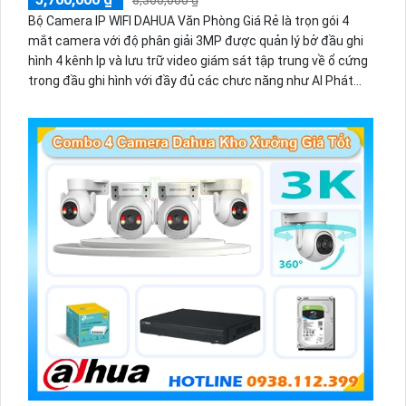
Bộ Camera IP WIFI DAHUA Văn Phòng Giá Rẻ là trọn gói 4
mắt camera với độ phân giải 3MP được quản lý bở đầu ghi
hình 4 kênh Ip và lưu trữ video giám sát tập trung về ổ cứng
trong đầu ghi hình với đầy đủ các chưc năng như AI Phát
hiện chuyển động, đàm thoại âm thanh 2 chiều và giám sát
có màu vào ban đêm