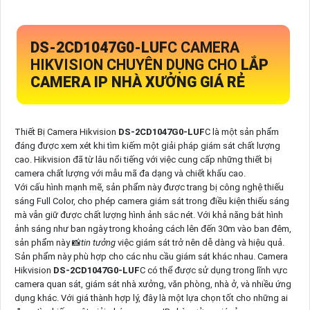
DS-2CD1047G0-LUF
C CAMERA
HIKVISION CHUYÊN DỤNG CHO
LẮP
CAMERA IP NHÀ XƯỞNG GIÁ RẺ
Thiết Bị Camera Hikvision
DS-2CD1047G0-LUF
C là một sản phẩm
đáng được xem xét khi tìm kiếm một giải pháp giám sát chất lượng
cao. Hikvision đã từ lâu nổi tiếng với việc cung cấp những thiết bị
camera chất lượng với mẫu mã đa dạng và chiết khấu cao.
Với cấu hình mạnh mẽ, sản phẩm này được trang bị công nghệ thiếu
sáng Full Color, cho phép camera giám sát trong điều kiện thiếu sáng
mà vẫn giữ được chất lượng hình ảnh sắc nét. Với khả năng bắt hình
ảnh sáng như ban ngày trong khoảng cách lên đến 30m vào ban đêm,
sản phẩm này 📸
tin tưởng
việc giám sát trở nên dễ dàng và hiệu quả.
Sản phẩm này phù hợp cho các nhu cầu giám sát khác nhau. Camera
Hikvision
DS-2CD1047G0-LUF
C có thể được sử dụng trong lĩnh vực
camera quan sát, giám sát nhà xưởng, văn phòng, nhà ở, và nhiều ứng
dụng khác. Với giá thành hợp lý, đây là một lựa chọn tốt cho những ai