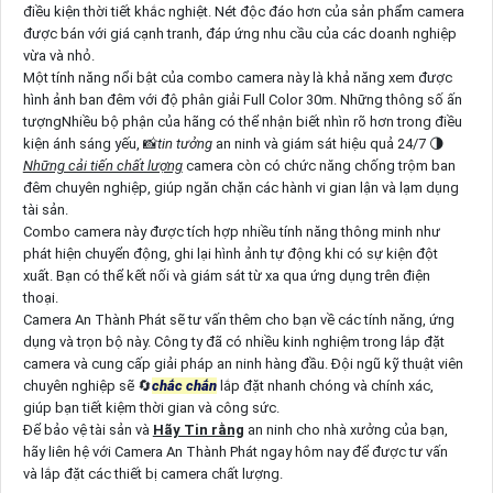
điều kiện thời tiết khắc nghiệt. Nét độc đáo hơn của sản phẩm camera
được bán với giá cạnh tranh, đáp ứng nhu cầu của các doanh nghiệp
vừa và nhỏ.
Một tính năng nổi bật của combo camera này là khả năng xem được
hình ảnh ban đêm với độ phân giải Full Color 30m. Những thông số ấn
tượngNhiều bộ phận của hãng có thể nhận biết nhìn rõ hơn trong điều
kiện ánh sáng yếu, 📸
tin tưởng
an ninh và giám sát hiệu quả 24/7 🌗
Những cải tiến chất lượng
camera còn có chức năng chống trộm ban
đêm chuyên nghiệp, giúp ngăn chặn các hành vi gian lận và lạm dụng
tài sản.
Combo camera này được tích hợp nhiều tính năng thông minh như
phát hiện chuyển động, ghi lại hình ảnh tự động khi có sự kiện đột
xuất. Bạn có thể kết nối và giám sát từ xa qua ứng dụng trên điện
thoại.
Camera An Thành Phát sẽ tư vấn thêm cho bạn về các tính năng, ứng
dụng và trọn bộ này. Công ty đã có nhiều kinh nghiệm trong lắp đặt
camera và cung cấp giải pháp an ninh hàng đầu. Đội ngũ kỹ thuật viên
chuyên nghiệp sẽ 🔄
chắc chắn
lắp đặt nhanh chóng và chính xác,
giúp bạn tiết kiệm thời gian và công sức.
Để bảo vệ tài sản và
Hãy Tin rằng
an ninh cho nhà xưởng của bạn,
hãy liên hệ với Camera An Thành Phát ngay hôm nay để được tư vấn
và lắp đặt các thiết bị camera chất lượng.