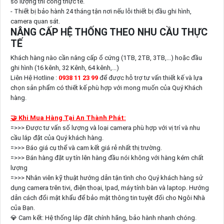
số lượng thi công thực tế.
- Thiết bị bảo hành 24 tháng tận nơi nếu lỗi thiết bị đầu ghi hình,
camera quan sát.
NÂNG CẤP HỆ THỐNG THEO NHU CẦU THỰC
TẾ
Khách hàng nào cần nâng cấp ổ cứng (1TB, 2TB, 3TB,...) hoặc đầu
ghi hình (16 kênh, 32 Kênh, 64 kênh,...)
Liên Hệ Hotline :
0938 11 23 99
để được hỗ trợ tư vấn thiết kế và lựa
chọn sản phẩm có thiết kế phù hợp với mong muốn của Quý Khách
hàng.
🤝 Khi Mua Hàng Tại An Thành Phát:
=>>> Được tư vấn số lượng và loại camera phù hợp với vị trí và nhu
cầu lắp đặt của Quý khách hàng.
=>>> Báo giá cụ thể và cam kết giá rẻ nhất thị trường.
=>>> Bán hàng đặt uy tín lên hàng đầu nói không với hàng kém chất
lượng
=>>> Nhân viên kỹ thuật hướng dẫn tận tình cho Quý khách hàng sử
dụng camera trên tivi, điện thoại, Ipad, máy tính bàn và laptop. Hướng
dẫn cách đổi mật khẩu để bảo mật thông tin tuyệt đối cho Ngôi Nhà
của Bạn.
💎 Cam kết: Hệ thống lắp đặt chính hãng, bảo hành nhanh chóng.