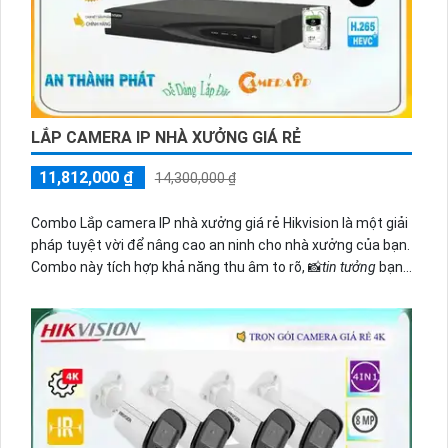
LẮP CAMERA IP NHÀ XƯỞNG GIÁ RẺ
11,812,000 ₫
14,300,000 ₫
Combo Lắp camera IP nhà xưởng giá rẻ Hikvision là một giải
pháp tuyệt vời để nâng cao an ninh cho nhà xưởng của bạn.
Combo này tích hợp khả năng thu âm to rõ, 📸
tin tưởng
bạn
không chỉ có hình ảnh mà còn cả âm thanh trung thực.
⚒
Thiết kế sản phẩm chất lượng
sẽ giúp bạn theo dõi tình
hình trong nhà xưởng một cách chi tiết hơn, từ việc quản lý
công nhân đến việc kiểm tra các thiết bị máy móc.
Sản phẩm của Hikvision đáng tin cậy và chất lượng hình ảnh
màu sắc trung thực. Bạn sẽ nhận thấy tất cả các chi tiết
cần thiết trong video quan sát, kể cả trong điều kiện ánh
sáng yếu. 🆑
Điểm cộng thêm của sản phẩm
Combo này còn