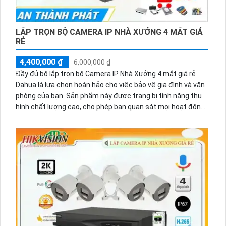
LẮP TRỌN BỘ CAMERA IP NHÀ XƯỞNG 4 MẮT GIÁ
RẺ
4,400,000 ₫
6,000,000 ₫
Đầy đủ bộ lắp trọn bộ Camera IP Nhà Xưởng 4 mắt giá rẻ
Dahua là lựa chọn hoàn hảo cho việc bảo vệ gia đình và văn
phòng của bạn. Sản phẩm này được trang bị tính năng thu
hình chất lượng cao, cho phép bạn quan sát mọi hoạt động
một cách rõ ràng và sắc nét. Với thiết kế tinh tế và hiện đại,
Camera IP này dễ dàng lắp đặt và tích hợp vào hệ thống an
ninh của bạn mà không cần đến sự hỗ trợ chuyên nghiệp.
Đảm bảo sự an toàn và yên tâm cho không gian sống và
làm việc của bạn.