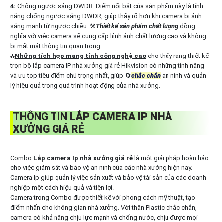
4:
Chống ngược sáng DWDR: Điểm nổi bật của sản phẩm này là tính
năng chống ngược sáng DWDR, giúp thấy rõ hơn khi camera bị ánh
sáng mạnh từ ngược chiều. ⚒
Thiết kế sản phẩm chất lượng
đồng
nghĩa với việc camera sẽ cung cấp hình ảnh chất lượng cao và không
bị mất mát thông tin quan trọng.
⁂
Những tích hợp mang tính công nghệ cao
cho thấy rằng thiết kế
trọn bộ lắp camera IP nhà xưởng giá rẻ Hikvision có những tính năng
và ưu top tiêu điểm chú trọng nhất, giúp 🔄
chắc chắn
an ninh và quản
lý hiệu quả trong quá trình hoạt động của nhà xưởng.
THÔNG TIN
LẮP CAMERA IP NHÀ
XƯỞNG GIÁ RẺ
Combo
Lắp camera Ip nhà xưởng giá rẻ
là một giải pháp hoàn hảo
cho việc giám sát và bảo vệ an ninh của các nhà xưởng hiện nay.
Camera Ip giúp quản lý việc sản xuất và bảo vệ tài sản của các doanh
nghiệp một cách hiệu quả và tiện lợi.
Camera trong Combo được thiết kế với phong cách mỹ thuật, tạo
điểm nhấn cho không gian nhà xưởng. Với thân Plastic chắc chắn,
camera có khả năng chịu lực mạnh và chống nước, chịu được mọi