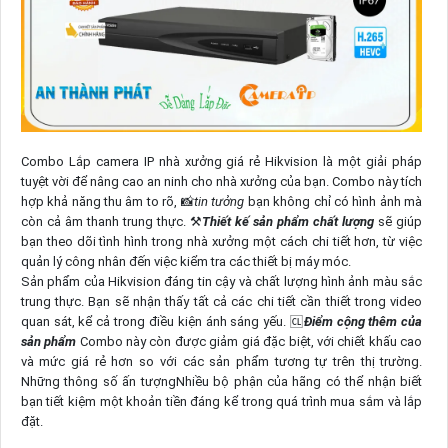
Combo Lắp camera IP nhà xưởng giá rẻ Hikvision là một giải pháp
tuyệt vời để nâng cao an ninh cho nhà xưởng của bạn. Combo này tích
hợp khả năng thu âm to rõ, 📸
tin tưởng
bạn không chỉ có hình ảnh mà
còn cả âm thanh trung thực. ⚒
Thiết kế sản phẩm chất lượng
sẽ giúp
bạn theo dõi tình hình trong nhà xưởng một cách chi tiết hơn, từ việc
quản lý công nhân đến việc kiểm tra các thiết bị máy móc.
Sản phẩm của Hikvision đáng tin cậy và chất lượng hình ảnh màu sắc
trung thực. Bạn sẽ nhận thấy tất cả các chi tiết cần thiết trong video
quan sát, kể cả trong điều kiện ánh sáng yếu. 🆑
Điểm cộng thêm của
sản phẩm
Combo này còn được giảm giá đặc biệt, với chiết khấu cao
và mức giá rẻ hơn so với các sản phẩm tương tự trên thị trường.
Những thông số ấn tượngNhiều bộ phận của hãng có thể nhận biết
bạn tiết kiệm một khoản tiền đáng kể trong quá trình mua sắm và lắp
đặt.