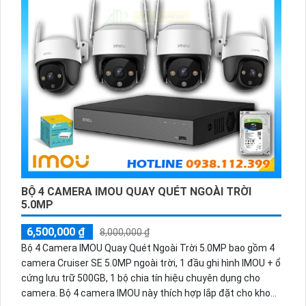
hơn so với các sản phẩm tương tự trên thị trường. Những
thông số ấn tượngNhiều bộ phận của hãng có thể nhận biết
bạn tiết kiệm một khoản tiền đáng kể trong quá trình mua
sắm và lắp đặt.
BỘ 4 CAMERA IMOU QUAY QUÉT NGOÀI TRỜI
5.0MP
6,500,000 ₫
8,000,000 ₫
Bộ 4 Camera IMOU Quay Quét Ngoài Trời 5.0MP bao gồm 4
camera Cruiser SE 5.0MP ngoài trời, 1 đầu ghi hình IMOU + ổ
cứng lưu trữ 500GB, 1 bộ chia tín hiệu chuyên dụng cho
camera. Bộ 4 camera IMOU này thích hợp lắp đặt cho kho