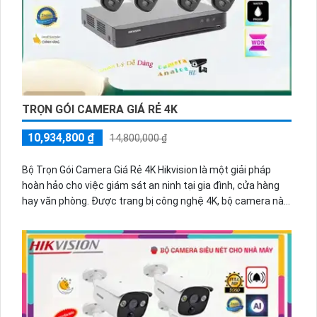
được giảm giá đặc biệt, với chiết khấu cao và mức giá rẻ
hơn so với các sản phẩm tương tự trên thị trường. Những
thông số ấn tượngNhiều bộ phận của hãng có thể nhận biết
bạn tiết kiệm một khoản tiền đáng kể trong quá trình mua
sắm và lắp đặt.
TRỌN GÓI CAMERA GIÁ RẺ 4K
10,934,800 ₫
14,800,000 ₫
Bộ Trọn Gói Camera Giá Rẻ 4K Hikvision là một giải pháp
hoàn hảo cho việc giám sát an ninh tại gia đình, cửa hàng
hay văn phòng. Được trang bị công nghệ 4K, bộ camera này
mang lại chất lượng hình ảnh rõ nét và chi tiết.
Điểm nổi bật của bộ camera này là khả năng chống nước,
được phát triển theo chuẩn IP67 ️🥈
Đẳng cấp hơn cả
cho
phép camera hoạt động ổn định và bền bỉ trong mọi điều
kiện thời tiết, từ mưa nắng cho đến gió lốc. Nét ưu điểm
của công nghệ ⁂
khẳng định
rằng bạn có thể giám sát an
toàn và liên tục mà không phải lo lắng về tác động từ môi