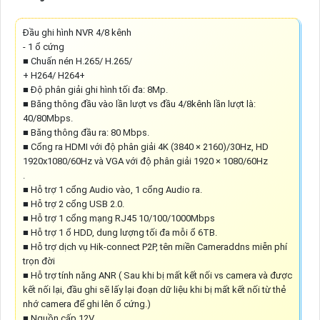
Đầu ghi hình NVR 4/8 kênh
- 1 ổ cứng
■ Chuấn nén H.265/ H.265/
+ H264/ H264+
■ Độ phân giải ghi hình tối đa: 8Mp.
■ Băng thông đầu vào lần lượt vs đầu 4/8kênh lần lượt là:
40/80Mbps.
■ Băng thông đầu ra: 80 Mbps.
■ Cổng ra HDMI với độ phân giải 4K (3840 × 2160)/30Hz, HD
1920x1080/60Hz và VGA với độ phân giải 1920 × 1080/60Hz
.
■ Hỗ trợ 1 cổng Audio vào, 1 cổng Audio ra.
■ Hỗ trợ 2 cổng USB 2.0.
■ Hỗ trợ 1 cổng mạng RJ45 10/100/1000Mbps
■ Hỗ trợ 1 ổ HDD, dung lượng tối đa mỗi ổ 6TB.
■ Hỗ trợ dịch vụ Hik-connect P2P, tên miền Cameraddns miễn phí
trọn đời
■ Hỗ trợ tính năng ANR ( Sau khi bị mất kết nối vs camera và được
kết nối lại, đầu ghi sẽ lấy lại đoạn dữ liệu khi bị mất kết nối từ thẻ
nhớ camera để ghi lên ổ cứng.)
■ Nguồn cấp 12V