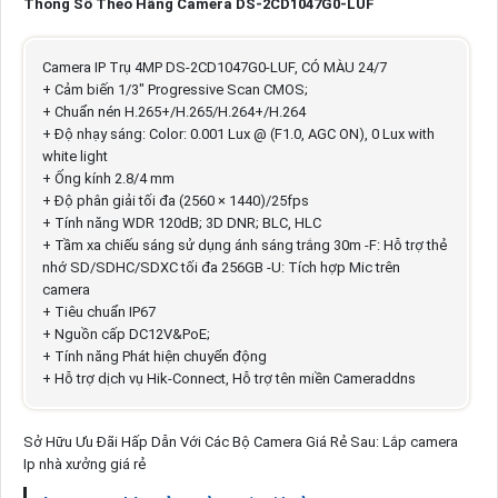
Thông Số Theo Hãng Camera DS-2CD1047G0-LUF
Camera IP Trụ 4MP DS-2CD1047G0-LUF, CÓ MÀU 24/7
+ Cảm biến 1/3" Progressive Scan CMOS;
+ Chuẩn nén H.265+/H.265/H.264+/H.264
+ Độ nhạy sáng: Color: 0.001 Lux @ (F1.0, AGC ON), 0 Lux with
white light
+ Ống kính 2.8/4 mm
+ Độ phân giải tối đa (2560 × 1440)/25fps
+ Tính năng WDR 120dB; 3D DNR; BLC, HLC
+ Tầm xa chiếu sáng sử dụng ánh sáng trắng 30m -F: Hỗ trợ thẻ
nhớ SD/SDHC/SDXC tối đa 256GB -U: Tích hợp Mic trên
camera
+ Tiêu chuẩn IP67
+ Nguồn cấp DC12V&PoE;
+ Tính năng Phát hiện chuyển động
+ Hỗ trợ dịch vụ Hik-Connect, Hỗ trợ tên miền Cameraddns
Sở Hữu Ưu Đãi Hấp Dẫn Với Các Bộ Camera Giá Rẻ Sau: Lắp camera
Ip nhà xưởng giá rẻ