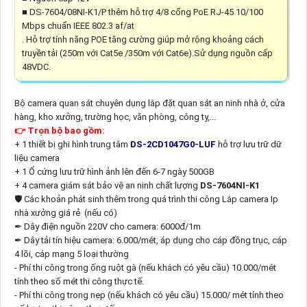
■ DS-7604/08NI-K1/P thêm hỗ trợ 4/8 cổng PoE RJ-45 10/100
Mbps chuẩn IEEE 802.3 af/at
. Hỗ trợ tính năng POE tăng cường giúp mở rộng khoảng cách
truyền tải (250m với Cat5e /350m với Cat6e).Sử dụng nguồn cấp
48VDC.
Bộ camera quan sát chuyên dụng lắp đặt quan sát an ninh nhà ở, cửa
hàng, kho xưởng, trường học, văn phòng, công ty,...
👉 Trọn bộ bao gồm:
+ 1 thiết bị ghi hình trung tâm
DS-2CD1047G0-LUF
hỗ trợ lưu trữ dữ
liệu camera
+ 1 Ổ cứng lưu trữ hình ảnh lên đến 6-7 ngày 500GB
+ 4 camera giám sát bảo vệ an ninh chất lượng
DS-7604NI-K1
🛡 Các khoản phát sinh thêm trong quá trình thi công Lắp camera Ip
nhà xưởng giá rẻ (nếu có)
✒ Dây điện nguồn 220V cho camera: 6000đ/1m
✒ Dây tải tín hiệu camera: 6.000/mét, áp dụng cho cáp đồng trục, cáp
4 lõi, cáp mạng 5 loại thường
- Phí thi công trong ống ruột gà (nếu khách có yêu cầu) 10.000/mét
tính theo số mét thi công thực tế.
- Phí thi công trong nẹp (nếu khách có yêu cầu) 15.000/ mét tính theo