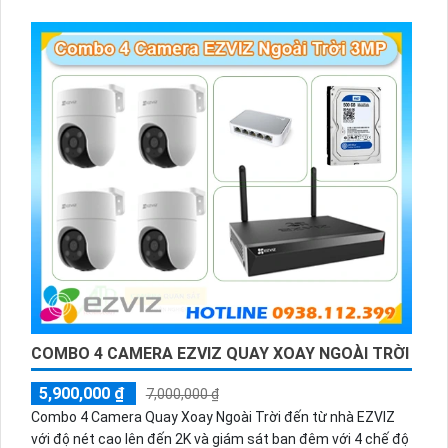
hàng, nhà xưởng, khu phố và khu vực cần giám sát ngoài
trời.
COMBO 4 CAMERA EZVIZ QUAY XOAY NGOÀI TRỜI
5,900,000 ₫
7,000,000 ₫
Combo 4 Camera Quay Xoay Ngoài Trời đến từ nhà EZVIZ
với độ nét cao lên đến 2K và giám sát ban đêm với 4 chế độ