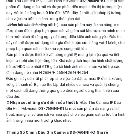
Đầu Thu Camera IP Đầu Ghi Hình Hikvision
DS-7604NI-K1
là một sản
phẩm đa dạng mẫu mã và được phát triển mạnh trên thị trường hiện
nay. Với khả năng lưu trữ lên đến 6TB, đây là một giải pháp lý tưởng
cho việc lưu trữ hình ảnh trong thời gian dài.
🎢
Hơn hết các tính năng
nổi bật của sản phẩm này là khả năng xem
được ban đêm, giúp bạn quan sát và giám sát khu vực mà mình quan
tâm một cách rõ ràng ngay cả trong điều kiện ánh sáng yếu. Đầu thu
này có thể được sử dụng cho gia đình hoặc cửa hàng với 4 kênh, cho
phép bạn quan sát nhiều khu vực cùng một lúc.
Sản phẩm được thiết kế với công nghệ IP, mang lại hiệu quả và tiết
kiệm chi phí cho hệ thống lớn. Khả năng tích hợp thu hình chất lượng
hỗ trợ HDD cao nhất 6TB giúp tải hình ảnh nhanh hơn và hỗ trợ các
định dạng nén như H.265+/H.265/H.264+/H.264
Đầu ghi này còn rất phù hợp cho việc lắp đặt camera IP ở nhà xưởng
với giá thành rẻ. Bạn có thể lắp đặt nhiều camera và quản lý chúng
một cách dễ dàng thông qua giao diện người dùng thân thiện của
đầu thu.
⚙
Nhận xét những ưu điểm của thiết bị
Đầu Thu Camera IP Đầu
Ghi Hình Hikvision
DS-7604NI-K1
là một sản phẩm đa năng và linh
hoạt, mang lại sự tiện ích và hiệu quả cho việc giám sát và lưu trữ hình
ảnh trong nhiều môi trường khác nhau.
Thông Số Chính Đầu Ghi Camera DS-7604NI-K1 Giá rẻ