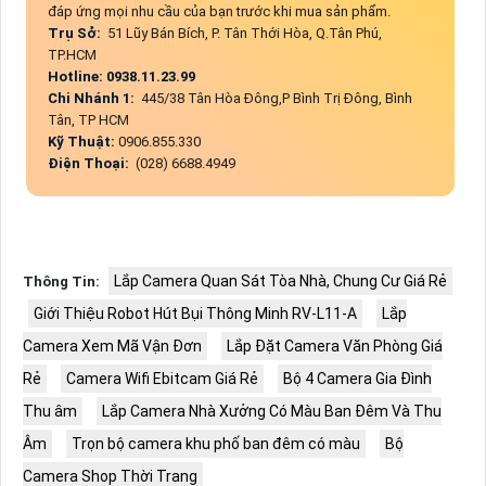
đáp ứng mọi nhu cầu của bạn trước khi mua sản phẩm.
Trụ Sở:
51 Lũy Bán Bích, P. Tân Thới Hòa, Q.Tân Phú,
TP.HCM
Hotline: 0938.11.23.99
Chi Nhánh 1:
445/38 Tân Hòa Đông,P Bình Trị Đông, Bình
Tân, TP HCM
Kỹ Thuật:
0906.855.330
Điện Thoại:
(028) 6688.4949
Lắp Camera Quan Sát Tòa Nhà, Chung Cư Giá Rẻ
Thông Tin:
Giới Thiệu Robot Hút Bụi Thông Minh RV-L11-A
Lắp
Camera Xem Mã Vận Đơn
Lắp Đặt Camera Văn Phòng Giá
Rẻ
Camera Wifi Ebitcam Giá Rẻ
Bộ 4 Camera Gia Đình
Thu âm
Lắp Camera Nhà Xưởng Có Màu Ban Đêm Và Thu
Âm
Trọn bộ camera khu phố ban đêm có màu
Bộ
Camera Shop Thời Trang