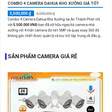
COMBO 4 CAMERA DAHUA KHO XƯỞNG GIÁ TỐT
5,500,000 ₫
6,500,000 ₫
Combo 4 Camera Dahua Kho Xưởng tại An Thành Phát chỉ
với
5.500.000 VNĐ
bạn đã sỡ hữu ngay bộ camera nhà
xưởng với 4 mắt camera độ nét 5MP và quay xoay 360 độ
không góc chết được quản lý và lưu trữ tập trung về đầu ghi
hình ổ cứng hỗ trợ xem qua tivi.
SẢN PHẨM CAMERA GIÁ RẺ