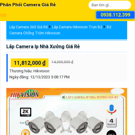
Phân Phối Camera Giá Rẻ
0938.112.399
Lắp Camera 360 Giá Rẻ
Lắp Camera Hikvision Trọn Bộ
Bộ
Camera Chống Trộm Hikvision
Lắp Camera Ip Nhà Xưởng Giá Rẻ
11,812,000 ₫
14,300,000 ₫
Thương hiệu:
Hikvision
Ngày đăng:
12/13/2023 5:08:17 PM