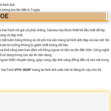
rữ hình ảnh
ời lượng lưu lên đến 6-7 ngày
POE
 VanTech với giá cả phải chăng. Camera này được thiết kế đặc biệt để lắp
 sáng và đẹp mắt.
úp tiết kiệm băng thông và chi phí mà vẫn mang lại hình ảnh đẹp và sắc nét. Nó
toàn tin tưởng không bị giảm chất lượng dữ liệu.
 và khả năng xem ban đêm với hồng ngoại có tầm xa lên đến 30m. Công nghệ
ể sử dụng trong các dự án dân dụng.
ngoại SMD chuyên dụng, giúp cung cấp ánh sáng đồng đều và sắc nét trong
ra VanTech
VPH-352IP
mang lại hình ảnh siêu nét và đáng tin cậy cho hệ