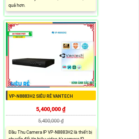
quả hơn.
VP-N8883H2 SIÊU RẺ VANTECH
5,400,000 ₫
5,400,000 ₫
Đầu Thu Camera IP VP-N8883H2 là thiết bị