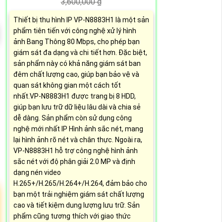
3,600,000 ₫
Thiết bị thu hình IP VP-N8883H1 là một sản
phẩm tiên tiến với công nghệ xử lý hình
ảnh Bang Thông 80 Mbps, cho phép bạn
giám sát đa dạng và chi tiết hơn. Đặc biệt,
sản phẩm này có khả năng giám sát ban
đêm chất lượng cao, giúp bạn bảo vệ và
quan sát không gian một cách tốt
nhất.VP-N8883H1 được trang bị 8 HDD,
giúp bạn lưu trữ dữ liệu lâu dài và chia sẻ
dễ dàng. Sản phẩm còn sử dụng công
nghệ mới nhất IP Hình ảnh sắc nét, mang
lại hình ảnh rõ nét và chân thực. Ngoài ra,
VP-N8883H1 hỗ trợ công nghệ hình ảnh
sắc nét với độ phân giải 2.0 MP và định
dạng nén video
H.265+/H.265/H.264+/H.264, đảm bảo cho
bạn một trải nghiệm giám sát chất lượng
cao và tiết kiệm dung lượng lưu trữ. Sản
phẩm cũng tương thích với giao thức