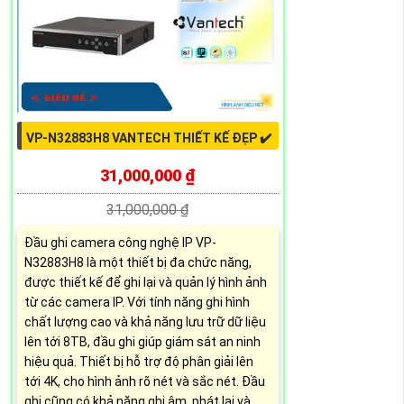
VP-N32883H8 VANTECH THIẾT KẾ ĐẸP ✔️
31,000,000 ₫
31,000,000 ₫
Đầu ghi camera công nghệ IP VP-
N32883H8 là một thiết bị đa chức năng,
được thiết kế để ghi lại và quản lý hình ảnh
từ các camera IP. Với tính năng ghi hình
chất lượng cao và khả năng lưu trữ dữ liệu
lên tới 8TB, đầu ghi giúp giám sát an ninh
hiệu quả. Thiết bị hỗ trợ độ phân giải lên
tới 4K, cho hình ảnh rõ nét và sắc nét. Đầu
ghi cũng có khả năng ghi âm, phát lại và