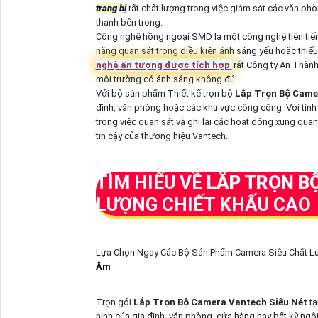
trang bị
rất chất lượng trong việc giám sát các văn phò
thanh bên trong.
Công nghệ hồng ngoại SMD là một công nghệ tiên tiế
năng quan sát trong điều kiện ánh sáng yếu hoặc thiếu
nghệ ấn tượng được tích hợp
rất Công ty An Thàn
môi trường có ánh sáng không đủ.
Với bộ sản phẩm Thiết kế trọn bộ
Lắp Trọn Bộ Came
đình, văn phòng hoặc các khu vực công cộng. Với tín
trong việc quan sát và ghi lại các hoạt động xung qua
tin cậy của thương hiệu Vantech.
TÌM HIỂU VỀ
LẮP TRỌN B
LƯỢNG CHIẾT KHẤU CAO
Lựa Chọn Ngay Các Bộ Sản Phẩm Camera Siêu Chất Lư
Âm
Trọn gói
Lắp Trọn Bộ Camera Vantech Siêu Nét
tạ
ninh của gia đình, văn phòng, cửa hàng hay bất kỳ ngô