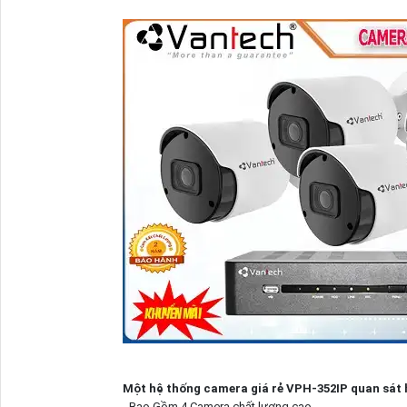
Một hệ thống camera giá rẻ VPH-352IP quan sát h
- Bao Gồm 4 Camera chất lượng cao