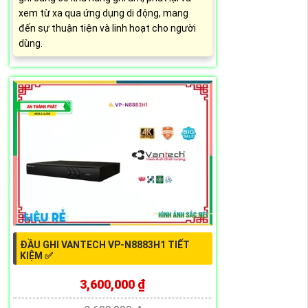
xem từ xa qua ứng dụng di động, mang
đến sự thuận tiện và linh hoạt cho người
dùng.
ĐẦU GHI VANTECH VP-N8883H1 TIẾT
KIỆM ✅
3,600,000 ₫