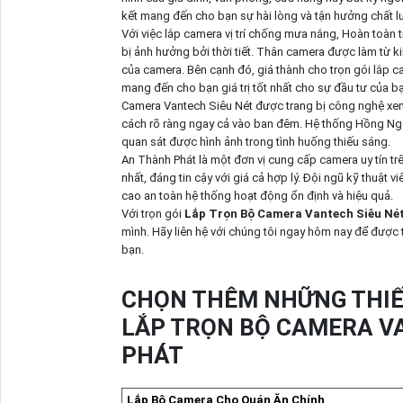
kết mang đến cho bạn sự hài lòng và tận hưởng chất l
Với việc lắp camera vị trí chống mưa nắng, Hoàn toàn
bị ảnh hưởng bởi thời tiết. Thân camera được làm từ k
của camera. Bên cạnh đó, giá thành cho trọn gói lắp c
mang đến cho bạn giá trị tốt nhất cho sự đầu tư của bạ
Camera Vantech Siêu Nét được trang bị công nghệ xem
cách rõ ràng ngay cả vào ban đêm. Hệ thống Hồng Ngo
quan sát được hình ảnh trong tình huống thiếu sáng.
An Thành Phát là một đơn vị cung cấp camera uy tín tr
nhất, đáng tin cậy với giá cả hợp lý. Đội ngũ kỹ thuật
cao an toàn hệ thống hoạt động ổn định và hiệu quả.
Với trọn gói
Lắp Trọn Bộ Camera Vantech Siêu Né
mình. Hãy liên hệ với chúng tôi ngay hôm nay để được 
bạn.
CHỌN THÊM NHỮNG THIẾ
LẮP TRỌN BỘ CAMERA VA
PHÁT
Lắp Bộ Camera Cho Quán Ăn Chính