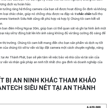
ượng dịch vụ hoàn hảo.
 tin tưởng rằng hệ thống camera của bạn sẽ được hoạt động ổn định và không
im loại chắc chắn, giúp nó chống chịu được va đập và ☣️
chắc chắn
tuổi thọ
amera Vantech Siêu Nét cũng rất phù hợp và hợp lý. Chúng tôi cam kết sẽ
n.
 ban đêm Hồng Ngoại 30m, giúp bạn có thể quan sát và ghi lại hình ảnh một
ại này sẽ tự động bật lên khi ánh sáng không đủ và tăng cường độ sáng để
ên thị trường. Chúng tôi cam kết mang đến cho bạn sản phẩm và dịch vụ tốt
 viên của chúng tôi sẽ tư vấn và lắp đặt camera một cách chuyên nghiệp, nâng
t
tại An Thành Phát, bạn sẽ yên tâm về việc bảo vệ nhà cửa và tài sản của
tư vấn và nhận giải pháp an ninh tốt nhất cho gia đình và doanh nghiệp của
T BỊ AN NINH KHÁC THAM KHẢO
NTECH SIÊU NÉT TẠI AN THÀNH
6,620,000