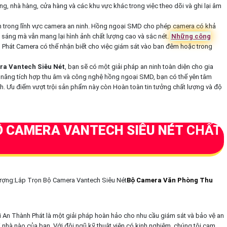
ng, nhà hàng, cửa hàng và các khu vực khác trong việc theo dõi và ghi lại âm
n trong lĩnh vực camera an ninh. Hồng ngoại SMD cho phép camera có khả
 sáng mà vẫn mang lại hình ảnh chất lượng cao và sắc nét.
Những công
h Phát Camera có thể nhận biết cho việc giám sát vào ban đêm hoặc trong
ra Vantech Siêu Nét
, bạn sẽ có một giải pháp an ninh toàn diện cho gia
h năng tích hợp thu âm và công nghệ hồng ngoại SMD, bạn có thể yên tâm
nh. Ưu điểm vượt trội sản phẩm này còn Hoàn toàn tin tưởng chất lượng và độ
Ộ CAMERA VANTECH SIÊU NÉT
CHẤT
ợng:Lắp Trọn Bộ Camera Vantech Siêu Nét
Bộ Camera Văn Phòng Thu
i An Thành Phát là một giải pháp hoàn hảo cho nhu cầu giám sát và bảo vệ an
i nhà nào của bạn. Với đội ngũ kỹ thuật viên có kinh nghiệm, chúng tôi cam