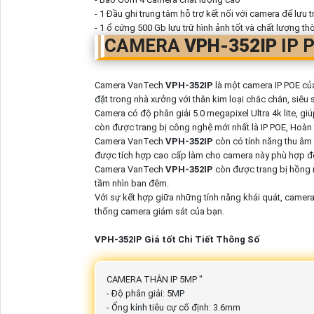
- 1 Đầu ghi trung tâm hỗ trợ kết nối với camera để lưu t
- 1 ổ cứng 500 Gb lưu trữ hình ảnh tốt và chất lượng th
CAMERA
VPH-352IP
IP 
Camera VanTech
VPH-352IP
là một camera IP POE của
đặt trong nhà xưởng với thân kim loại chắc chắn, siêu
Camera có độ phân giải 5.0 megapixel Ultra 4k lite, gi
còn được trang bị công nghệ mới nhất là IP POE, Hoàn 
Camera VanTech
VPH-352IP
còn có tính năng thu âm
được tích hợp cao cấp làm cho camera này phù hợp đ
Camera VanTech
VPH-352IP
còn được trang bị hồng 
tầm nhìn ban đêm.
Với sự kết hợp giữa những tính năng khái quát, came
thống camera giám sát của bạn.
VPH-352IP Giá tốt Chi Tiết Thông Số
CAMERA THÂN IP 5MP "
- Độ phân giải: 5MP
- Ống kính tiêu cự cố định: 3.6mm