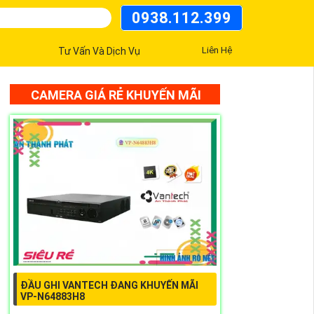
0938.112.399
Liên Hệ
Tư Vấn Và Dịch Vụ
CAMERA GIÁ RẺ KHUYẾN MÃI
ĐẦU GHI VANTECH ĐANG KHUYẾN MÃI
VP-N64883H8