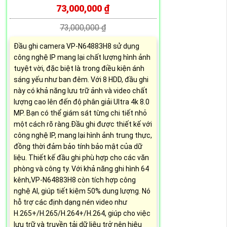
73,000,000 ₫
73,000,000 ₫
Đầu ghi camera VP-N64883H8 sử dụng
công nghệ IP mang lại chất lượng hình ảnh
tuyệt vời, đặc biệt là trong điều kiện ánh
sáng yếu như ban đêm. Với 8 HDD, đầu ghi
này có khả năng lưu trữ ảnh và video chất
lượng cao lên đến độ phân giải Ultra 4k 8.0
MP. Bạn có thể giám sát từng chi tiết nhỏ
một cách rõ ràng.Đầu ghi được thiết kế với
công nghệ IP, mang lại hình ảnh trung thực,
đồng thời đảm bảo tính bảo mật của dữ
liệu. Thiết kế đầu ghi phù hợp cho các văn
phòng và công ty. Với khả năng ghi hình 64
kênh,VP-N64883H8 còn tích hợp công
nghệ AI, giúp tiết kiệm 50% dung lượng. Nó
hỗ trợ các định dạng nén video như
H.265+/H.265/H.264+/H.264, giúp cho việc
lưu trữ và truyền tải dữ liệu trở nên hiệu