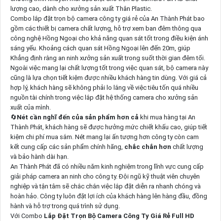
lượng cao, dành cho xưởng sản xuất Thân Plastic.
Combo lắp đặt trọn bộ camera công ty giá rẻ của An Thành Phát bao
gồm các thiết bị camera chất lượng, hỗ trợ xem ban đêm thông qua
công nghệ Hồng Ngoại cho khả năng quan sát tốt trong điều kiện ánh
sáng yếu. Khoảng cách quan sát Hồng Ngoại lên đến 20m, giúp
Khẳng định rằng an ninh xưởng sản xuất trong suốt thời gian đêm tối.
Ngoài việc mang lại chất lượng tốt trong việc quan sát, bộ camera này
cũng là lựa chọn tiết kiệm được nhiều khách hàng tin dùng. Với giá cả
hợp lý, khách hàng sẽ không phải lo lắng về việc tiêu tốn quá nhiều
nguồn tài chính trong việc lắp đặt hệ thống camera cho xưởng sản
xuất của mình.
🔄
Nét cần nghĩ đến của sản phẩm hơn cả
khi mua hàng tại An
Thành Phát, khách hàng sẽ được hưởng mức chiết khấu cao, giúp tiết
kiệm chi phí mua sắm. Nét mang lại ấn tượng hơn công ty còn cam
kết cung cấp các sản phẩm chính hãng,
chắc chắn hơn
chất lượng
và bảo hành dài hạn.
An Thành Phát đã có nhiều năm kinh nghiệm trong lĩnh vực cung cấp
giải pháp camera an ninh cho công ty. Đội ngũ kỹ thuật viên chuyên
nghiệp và tận tâm sẽ chắc chắn việc lắp đặt diễn ra nhanh chóng và
hoàn hảo. Công ty luôn đặt lợi ích của khách hàng lên hàng đầu, đồng
hành và hỗ trợ trong quá trình sử dụng.
Với Combo
Lắp Đặt Trọn Bộ Camera Công Ty Giá Rẻ Full HD