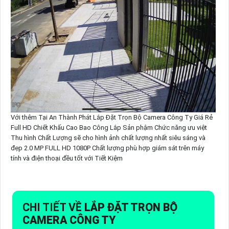
Với thêm Tại An Thành Phát Lắp Đặt Trọn Bộ Camera Công Ty Giá Rẻ
Full HD Chiết Khấu Cao Bao Công Lắp Sản phậm Chức năng ưu việt
Thu hình Chất Lượng sẽ cho hình ảnh chất lượng nhất siêu sáng và
đẹp 2.0 MP FULL HD 1080P Chất lượng phù hợp giám sát trên máy
tính và điện thoại đều tốt với Tiết Kiệm
CHI TIẾT VỀ
LẮP ĐẶT TRỌN BỘ
CAMERA CÔNG TY