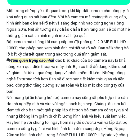
Một trong những yếu tố quan trọng khi lắp đặt camera cho công ty là
khả năng quan sát ban đêm. Với bộ camera mà chúng tôi cung cấp,
hình ảnh ban đêm sẽ rõ nét và sáng đẹp nhờ vào công nghệ Hồng
Ngoại 20m. Nét ấn tượng này
chắc chắn hơn
rằng bạn sẽ có một hệ
thống giám sát an ninh mạnh mẽ và hiệu quả.
Bộ camera mà chúng tôi cung cấp có độ phân giải 2.0 MP FULL HD
1080P, cho phép bạn xem hình ảnh chi tiết và rõ nét. Bạn sẽ không bỏ
lỡ bất kỳ chi tiết quan trọng nào trong quá trình giám sát.
🐉️
Tầm quan trọng cao nhất
đặc biệt khác của bộ camera này là khả
năng xem qua điện thoại và máy tính. Bạn có thể dễ dàng kiểm soát
và giám sát từ xa qua ứng dụng và phần mềm đi kèm. Những công
nghệ ấn tượng tích hợp Bạn sẽ được bạn tiết kiệm thời gian và tiền
bạc, đồng thời tăng cường sự an toàn và bảo mật cho công ty của
bạn.
Nét mang lại ấn tượng hơn bộ camera này cũng rất phù hợp cho các
doanh nghiệp nhỏ và vừa với ngân sách hạn hẹp. Chúng tôi cam kết
đem tới cho bạn một giải pháp lắp đặt trọn bộ camera công ty giá rẻ
nhưng không làm giảm đi chất lượng hình ảnh và hiệu suất làm việc.
Hãy liên hệ với chúng tôi ngay hôm nay để được tư vấn và lắp đặt bộ
camera công ty giá rẻ với hình ảnh ban đêm sáng đẹp, Hồng Ngoại
20m và hình ảnh chất lượng 2.0 MP FULL HD 1080P. Hãy bảo vệ công