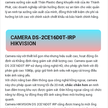
camera xưởng sản xuất Thân Plastic đang khuyến mãi của An Thành
Phát, các doanh nghiệp sẽ tận hưởng được sự an tâm cho việc quản
lý an ninh tại xưởng sản xuất của mình, đồng thời tiết kiệm chi phí và
hưởng lợi ích cao với chính sách chiết khấu và bảo hành chính hãng.
CAMERA
DS-2CE16D0T-IRP
HIKVISION
Camera này với thiết kế gọn nhẹ nhưng hiệu suất cao, hoạt động ổn
định và Khẳng định rằng giám sát chất lượng cao. Camera quan sát
DS 2CE16D0T IRP sử dụng công nghệ HD, cho phép ghi hình với độ
phân giải cao 1080p, giúp giữ hình ảnh siêu nét ngay cả trong điều
kiện ánh sáng yếu.
Với chức năng ban đêm thông qua công nghệ hồng ngoại, camera
này cho phép quan sát trong tối đa 20 mét,
chắc chắn hơn
an ninh
ban đêm trong khu vực được giám sát. Đèn hồng ngoại cũng có chức
năng tự động, tự động thay đổi ánh sáng theo môi trường xung
quanh.
Camera HIKVISION DS 2CE16D0T IRP cũng được trang bị một ống