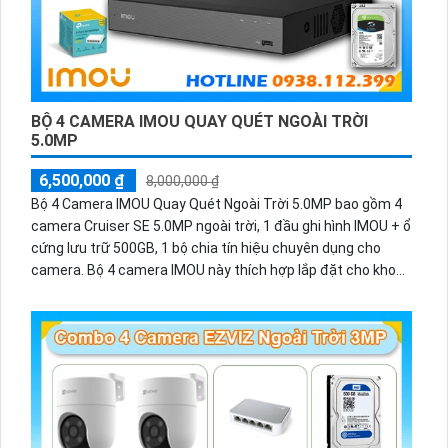
BỘ 4 CAMERA IMOU QUAY QUÉT NGOÀI TRỜI
5.0MP
6,500,000 ₫
8,000,000 ₫
Bộ 4 Camera IMOU Quay Quét Ngoài Trời 5.0MP bao gồm 4
camera Cruiser SE 5.0MP ngoài trời, 1 đầu ghi hình IMOU + ổ
cứng lưu trữ 500GB, 1 bộ chia tín hiệu chuyên dụng cho
camera. Bộ 4 camera IMOU này thích hợp lắp đặt cho kho
hàng, nhà xưởng, khu phố và khu vực cần giám sát ngoài
trời.