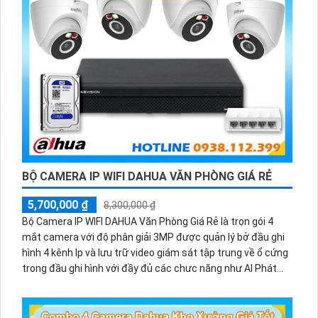
BỘ CAMERA IP WIFI DAHUA VĂN PHÒNG GIÁ RẺ
5,700,000 ₫
8,300,000 ₫
Bộ Camera IP WIFI DAHUA Văn Phòng Giá Rẻ là trọn gói 4
mắt camera với độ phân giải 3MP được quản lý bở đầu ghi
hình 4 kênh Ip và lưu trữ video giám sát tập trung về ổ cứng
trong đầu ghi hình với đầy đủ các chưc năng như AI Phát
hiện chuyển động, đàm thoại âm thanh 2 chiều và giám sát
có màu vào ban đêm