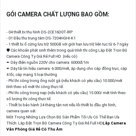
GÓI CAMERA CHẤT LƯỢNG BAO GỒM:
- 04 thiết bị thu hình DS-2CE16D0T-IRP
- 01 Đầu thu trung tâm DS-7204HGHI-K1
- 1 thiết bị ổ cứng lưu trữ 500GB với giới hạn lưu trữ liên tục từ 6-7 ngày
🛡 Các khoản phát sinh thêm trong quá trình thi công Lắp Đặt Trọn Bộ
Camera Công Ty Giá Rẻ Full HD (nếu có)
✒ Dây điện nguồn 220V cho camera: 6000đ/1m
✒ Dây tải tín hiệu camera: 6.000/mét, áp dụng cho cáp đồng trục, cáp
4 lõi, cáp mạng 5 loại thường
- Phí thi công trong ống ruột gà (nếu khách có yêu cầu) 10.000/mét
tính theo số mét thi công thực tế.
- Phí thi công trong nẹp (nếu khách có yêu cầu) 15.000/ mét tính theo
số lượng thi công thực tế.
- Thiết bị bảo hành 24 tháng tận nơi nếu lỗi thiết bị đầu ghi hình,
camera quan sát.
Một Trong Những Lựa Chọn Bộ Sản Phẩm Tối Ưu Có Thể Bạn Ưa
Thích: Lắp Đặt Trọn Bộ Camera Công Ty Giá Rẻ Full HD
Lắp Camera
Văn Phòng Giá Rẻ Có Thu Âm