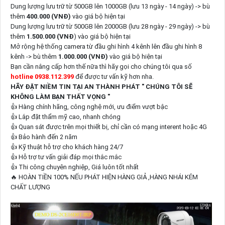
Dung lượng lưu trữ từ 500GB lên 1000GB (lưu 13 ngày - 14 ngày) -> bù
thêm
400.000 (VNĐ)
vào giá bộ hiện tại
Dung lượng lưu trữ từ 500GB lên 2000GB (lưu 28 ngày - 29 ngày) -> bù
thêm
1.500.000 (VNĐ
) vào giá bộ hiện tại
Mở rộng hệ thống camera từ đầu ghi hình 4 kênh lên đầu ghi hình 8
kênh -> bù thêm
1.000.000 (VNĐ)
vào giá bộ hiện tại
Bạn cần nâng cấp hơn thế nữa thì hãy gọi cho chúng tôi qua số
hotline 0938.112.399
để được tư vấn kỹ hơn nha.
HÃY ĐẶT NIỀM TIN TẠI AN THÀNH PHÁT " CHÚNG TÔI SẼ
KHÔNG LÀM BẠN THẤT VỌNG "
👍 Hàng chính hãng, công nghệ mới, ưu điểm vượt bậc
👍 Lắp đặt thẩm mỹ cao, nhanh chóng
👍 Quan sát được trên mọi thiết bị, chỉ cần có mạng interent hoặc 4G
👍 Bảo hành đến 2 năm
👍 Kỹ thuật hỗ trợ cho khách hàng 24/7
👍 Hỗ trợ tư vấn giải đáp mọi thắc mắc
👍 Thi công chuyên nghiệp, Giá luôn tốt nhất
🔥 HOÀN TIỀN 100% NẾU PHÁT HIỆN HÀNG GIẢ ,HÀNG NHÁI KÉM
CHẤT LƯỢNG