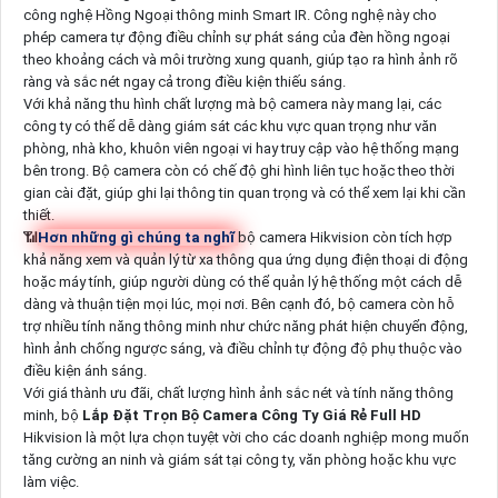
công nghệ Hồng Ngoại thông minh Smart IR. Công nghệ này cho
phép camera tự động điều chỉnh sự phát sáng của đèn hồng ngoại
theo khoảng cách và môi trường xung quanh, giúp tạo ra hình ảnh rõ
ràng và sắc nét ngay cả trong điều kiện thiếu sáng.
Với khả năng thu hình chất lượng mà bộ camera này mang lại, các
công ty có thể dễ dàng giám sát các khu vực quan trọng như văn
phòng, nhà kho, khuôn viên ngoại vi hay truy cập vào hệ thống mạng
bên trong. Bộ camera còn có chế độ ghi hình liên tục hoặc theo thời
gian cài đặt, giúp ghi lại thông tin quan trọng và có thể xem lại khi cần
thiết.
📶
Hơn những gì chúng ta nghĩ
bộ camera Hikvision còn tích hợp
khả năng xem và quản lý từ xa thông qua ứng dụng điện thoại di động
hoặc máy tính, giúp người dùng có thể quản lý hệ thống một cách dễ
dàng và thuận tiện mọi lúc, mọi nơi. Bên cạnh đó, bộ camera còn hỗ
trợ nhiều tính năng thông minh như chức năng phát hiện chuyển động,
hình ảnh chống ngược sáng, và điều chỉnh tự động độ phụ thuộc vào
điều kiện ánh sáng.
Với giá thành ưu đãi, chất lượng hình ảnh sắc nét và tính năng thông
minh, bộ
Lắp Đặt Trọn Bộ Camera Công Ty Giá Rẻ Full HD
Hikvision là một lựa chọn tuyệt vời cho các doanh nghiệp mong muốn
tăng cường an ninh và giám sát tại công ty, văn phòng hoặc khu vực
làm việc.