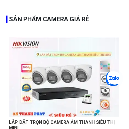
hình ổ cứng hỗ trợ xem qua tivi.
SẢN PHẨM CAMERA GIÁ RẺ
LẮP ĐẶT TRỌN BỘ CAMERA ÂM THANH SIÊU THỊ
MINI