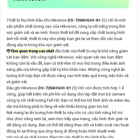
Thiết bị thu hình Đầu Ghi Hikvision
DS-7204HGHI-K1
(S) HD là một
sản phẩm chất lượng cao của Hikvision, công ty nổi tiếng trong lĩnh
vực giám sát và an ninh. Được thiết kế để cung cấp chất lượng hình
ảnh tốt nhất, thiết bị này cho phép bạn ghi lại và theo dõi các hoạt
động xảy ra trong khu vực giám sát.
🐉️
Tầm quan trọng cao nhất
đặc biệt của thiết bị này là khả năng giám
sát ban đêm. Với công nghệ Hikvision, việc quan sát vào ban đêm
không còn là vấn đề, bạn có thể nhìn rõ mọi thứ trong điều kiện ánh
sáng yếu mà không gặp bất kỳ khó khăn nào. Những công nghệ ấn
tượng tích hợp Bạn sẽ được nâng cao tính hiệu quả trong việc bảo vệ
và giám sát.
Đầu ghi Hikvision
DS-7204HGHI-K1
(S) HD còn được tích hợp 1 ổ
cứng, giúp tiết kiệm chi phí khi sử dụng cho lắp đặt trọn bộ camera
công ty với chất lượng Full HD. Bạn có thể lưu trữ hình ảnh và video lâu
dài mà không phải lo lắng về việc thiếu không gian lưu trữ.
Nét mang lại ấn tượng hơn thiết bị này còn có các tính năng hỗ trợ
như chức năng xem lại, xem trực tiếp qua mạng, cấu hình đơn giản và
dễ dàng sử dụng. Bạn có thể dễ dàng theo dõi và kiểm soát các hoạt
động từ xa thông qua ứng dụng di động hoặc trình duyệt web.
Với giá rẻ và chất lượng đáng tin cậy, thiết bị thu hình Đầu Ghi