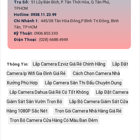
Trụ Sở:
51 Lũy Bán Bích, P. Tân Thới Hòa, Q.Tân Phú,
TP.HCM
Hotline: 0938.11.23.99
Chi Nhánh 1:
445/38 Tân Hòa Đông,P Bình Trị Đông, Bình
Tân, TP HCM
Kỹ Thuật:
0906.855.330
Điện Thoại:
(028) 6688.4949
Lắp Camera Ezviz Giá Rẻ Chính Hãng
Lắp Đặt
Thông Tin:
Camera Ip Wifi Gia Đình Giá Rẻ
Cách Chọn Camera Nhà
Xưởng Phù Hợp
Lắp Camera Sân Thi Đấu Chuyên Dụng
Lắp Camera Dahua Giá Rẻ Có Tốt Không
Lắp Đặt Camera
Giám Sát Sân Vườn Trọn Bộ
Lắp Bộ Camera Giám Sát Cửa
Hàng 1080P Sắc Nét
Trọn Gói Camera Nhà Hàng Giá Rẻ
Trọn Bộ Camera Cửa Hàng Có Màu Ban Đêm