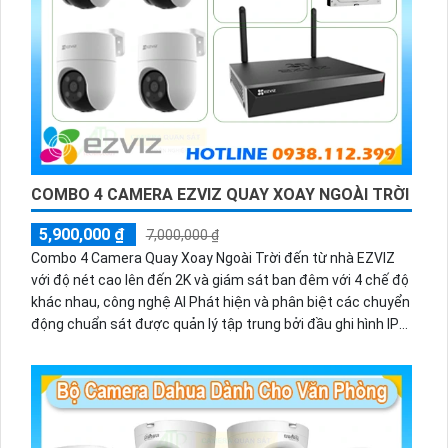
COMBO 4 CAMERA EZVIZ QUAY XOAY NGOÀI TRỜI
5,900,000 ₫
7,000,000 ₫
Combo 4 Camera Quay Xoay Ngoài Trời đến từ nhà EZVIZ
với độ nét cao lên đến 2K và giám sát ban đêm với 4 chế độ
khác nhau, công nghệ AI Phát hiện và phân biệt các chuyển
động chuẩn sát được quản lý tập trung bởi đầu ghi hình IP
WiFi