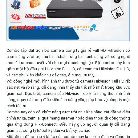
Combo lắp đặt trọn bộ camera công ty giá rẻ Full HD Hikvision có
chức năng vượt trội thu hình chất lượng hình ảnh sáng với công nghệ
mới là lựa chọn tuyệt vời cho mọi doanh nghiệp. Bộ combo này bao
gồm một bộ đầu ghi Hikvision Full HD, các camera Hikvision Full HD,
và các phụ kiện khác như dây cáp, ổ cứng lưu trữ,...
Với công nghệ mới, hình ảnh thu được từ camera Hikvision Full HD rất
sắc nét và rõ ràng, dễ dàng nhìn thấy chi tiết nhỏ nhất trong khu vực
giám sát. Đặc biệt, camera của Hikvision có khả năng thu hình ảnh
sáng, ngay cả trong điều kiện ánh sáng yếu, giúp bảo vệ công ty một
cách tối ưu.
Combo này còn có chức năng vượt trội như khả năng cài đặt và điều
chỉnh từ xa, xem lại qua mạng internet hoặc điện thoại di động thông
qua ứng dụng Hik-Connect. Điều này giúp người quản lý dễ dàng
giám sát công ty từ bất kỳ đâu và bất kỳ lúc nào.
Một điểm đáng chú ý khác của combo này là sự ổn định và đáng tin