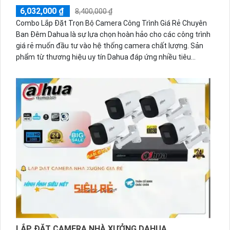
6,032,000 ₫
8,400,000 ₫
Combo Lắp Đặt Trọn Bộ Camera Công Trình Giá Rẻ Chuyên
Ban Đêm Dahua là sự lựa chọn hoàn hảo cho các công trình
giá rẻ muốn đầu tư vào hệ thống camera chất lượng. Sản
phẩm từ thương hiệu uy tín Dahua đáp ứng nhiều tiêu
chuẩn về mỹ thuật và chức năng vượt trội. Đặc biệt, Combo
này còn được trang bị chức năng thu âm, giúp ghi lại không
chỉ hình ảnh mà còn cả âm thanh trong quá trình giám sát.
Lắp đặt và sử dụng dễ dàng, người dùng có thể theo dõi từ
xa thông qua điện thoại một cách thuận tiện.
LẮP ĐẶT CAMERA NHÀ XƯỞNG DAHUA