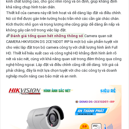
kính chất lượng cao, cho góc nhìn rộng và ổn định, giúp khẳng định
khả năng chụp hình toàn diện.
Thiết kế của camera này rất linh hoạt và dễ dàng lắp đặt và điều chỉnh.
Nó có thể được gắn trên tường hoặc trần nhờ các cần gài chắc chắn.
Kích thước nhỏ gọn và trọng lượng nhẹ cũng giúp dễ dàng ẩn nấp và
không gây cản trở trong việc lắp đặt.
🌈
Đánh giá tổng quan hết những thông số
Camera quan sát
CAMERA HIKVISION DS 2CE16D0T IRP là một bộ sản phẩm tuyệt vời
cho việc lắp đặt trọn bộ camera công ty với chất lượng hình ảnh Full
HD. Thiết kế hiệu xuất cao và công nghệ HD khẳng định hình ảnh rõ
nét và sắc nét, cùng với khả năng quan sát trong đêm thông qua công
nghệ hồng ngoại. Lắp đặt và điều chỉnh cũng rất dễ dàng. Với giá cả
phải chăng, đây là một lựa chọn tuyệt vời cho các công ty và doanh
nghiệp muốn nâng cao bảo mật và an ninh.