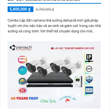
5,800,000 ₫
8,700,000 ₫
Combo Lắp đặt camera nhà xưởng dahua là một giải pháp
tuyệt vời cho việc bảo vệ an ninh và giám sát trong các nhà
xưởng và công trình. Với thiết kế chuyên dụng cho môi
trường khắc nghiệt, Dahua ⚒
tự tin
chất lượng tốt nhất.
Một trong những ưu điểm nổi bật của Combo Lắp đặt
camera nhà xưởng dahua là chức năng thu âm vượt trội.
➲
Thiết kế sản phẩm chất lượng
cho phép người dùng ghi lại
âm thanh trong khu vực giám sát, từ đó giúp cải thiện khả
năng phát hiện sự cố và tăng cường an ninh.
🎲
Điểm nhấn khác có thể đánh giá
Dahua là một thương
hiệu Việt đã được công nhận với chất lượng cao. Họ cung
cấp nhiều mẫu mã để khách hàng có thể lựa chọn tùy theo
yêu cầu của công trình. Dù là một nhà xưởng lớn hay nhỏ,
Dahua đều cung cấp những giải pháp phù hợp để ☣️
Bảo Đảm
an ninh và giám sát hiệu quả.
Với Combo Lắp đặt camera nhà xưởng dahua, bạn có thể
yên tâm về an ninh và an toàn của công trình mình.