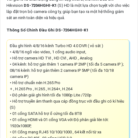
Hikvision
DS-7204HGHI-K1
(S) HD là một lựa chọn tuyệt vời cho việc
lắp đặt trọn bộ camera công ty, giúp bạn tạo ra một hệ thống giám
sát an ninh toàn diện và hiệu quả.
Thông Số Chính Đầu Ghi DS-7204HGHI-K1
Đầu ghi hình 4/8/16 kênh Turbo HD 4.0 DVR ( vỏ sắt )
• 4/8/16 ngõ vào video, 1 cổng audio input,
• Hỗ trợ camera HD TVI , HD CVI , AHD , Analog
• 04 kênh: hỗ trợ gán thêm 1 camera IP 2MP ( tối đa 5 camera IP );
08/16 kênh: hỗ trợ gán thêm 2 camera IP 5MP ( tối đa 10/18
camera IP)
• Hỗ trợ chuẩn nén H.265 Pro
+ , H.265 Pro , H.265 , H.264+, H.264
• Độ phân giải ghi hình tối đa 1080p Lite /720p
• Hỗ trợ truyền âm thanh qua cáp đồng trục với đầu ghi có kí hiệu
(S)
• 01 cổng SATA hỗ trợ ổ cứng tối đa 8TB
• 01 cổng HDMI và 01 cổng VGA với Độ phân giải lên tới:
1920x1080P,
• 01 Cổng mạng RJ45 10/100/1000 , 64 kết nối từ xa