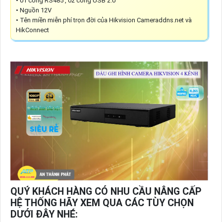
• 01 cổng RS485 , 02 cổng USB 2.0
• Nguồn 12V
• Tên miền miễn phí trọn đời của Hikvision Cameraddns.net và
HikConnect
QUÝ KHÁCH HÀNG CÓ NHU CẦU NÂNG CẤP
HỆ THỐNG HÃY XEM QUA CÁC TÙY CHỌN
DƯỚI ĐÂY NHÉ: