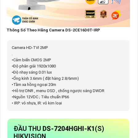
Thông Số Theo Hãng Camera DS-2CE16D0T-IRP
Camera HD-TVI 2MP
.
•Cảm biến CMOS 2MP
•Độ phân giải 1920x1080
•Độ nhạy sáng 0.01 lux
•Ống kính 3.6mm ( đặt hàng 2.8/6mm)
•Tầm xa hồng ngoại 20m
•Hỗ trợ DNR , menu OSD , chống ngược sáng DWDR
•Nguồn 12VDC ; Tiêu chuẩn IP66
• IRP: vỏ nhựa, IR: vỏ kim loại
ĐẦU THU
DS-7204HGHI-K1
(S)
HIKVISION