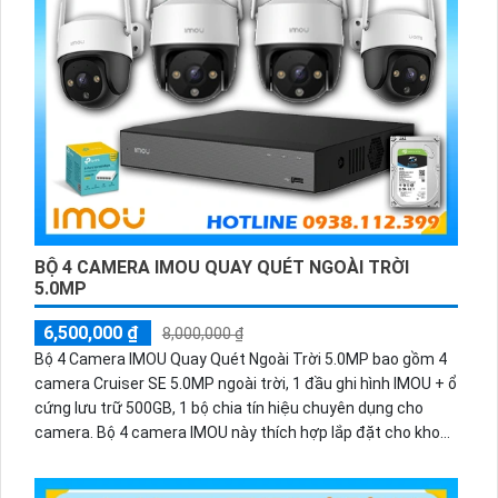
hồng ngoại thông minh, chống ngược sáng, lọc nhiễu kỹ
thuật số và chức năng phát hiện chuyển động. Đẳng cấp
hơn cả giúp ⁂
chắc chắn
an ninh và giám sát hiệu quả trong
mọi tình huống.
Với giá cả phù hợp, camera thông minh Hikvision mang đến
sự lựa chọn tuyệt vời cho việc bảo vệ gia đình và tài sản.
Đồng thời, việc cài đặt và vận hành cũng rất dễ dàng, người
dùng không cần có kiến thức chuyên môn cao để sử dụng.
Overall, Thiết kế trọn bộ Lắp đặt camera thông minh
Hikvision giá rẻ sẽ là một giải pháp an ninh tuyệt vời cho
ngôi nhà hay công ty của bạn.
BỘ 4 CAMERA IMOU QUAY QUÉT NGOÀI TRỜI
5.0MP
6,500,000 ₫
8,000,000 ₫
Bộ 4 Camera IMOU Quay Quét Ngoài Trời 5.0MP bao gồm 4
camera Cruiser SE 5.0MP ngoài trời, 1 đầu ghi hình IMOU + ổ
cứng lưu trữ 500GB, 1 bộ chia tín hiệu chuyên dụng cho
camera. Bộ 4 camera IMOU này thích hợp lắp đặt cho kho
hàng, nhà xưởng, khu phố và khu vực cần giám sát ngoài
trời.