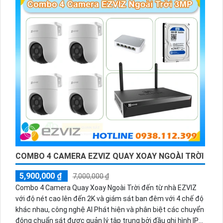
COMBO 4 CAMERA EZVIZ QUAY XOAY NGOÀI TRỜI
5,900,000 ₫
7,000,000 ₫
Combo 4 Camera Quay Xoay Ngoài Trời đến từ nhà EZVIZ
với độ nét cao lên đến 2K và giám sát ban đêm với 4 chế độ
khác nhau, công nghệ AI Phát hiện và phân biệt các chuyển
động chuẩn sát được quản lý tập trung bởi đầu ghi hình IP