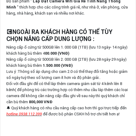
Bộ sản phẩm "
Lắp Đặt Camera Wifi Giá Rẻ Tính Năng Thông
Minh
" thích hợp cho các công trình giá rẻ, như nhà ở, văn phòng, cửa
hàng, nhà hàng, khách sạn và nhiều nơi khác.
💽NGOÀI RA KHÁCH HÀNG CÓ THỂ TÙY
CHỌN NÂNG CẤP DUNG LƯỢNG :
Nâng cấp ổ cứng từ 500GB lên 1. 000 GB (1TB) (lưu 13 ngày- 14 ngày)
khách hàng bù thêm 4
00.000 (VNĐ)
Nâng cấp ổ cứng từ 500GB lên 2. 000 GB (2TB) (lưu 28 ngày-29 ngày)
khách hàng bù thêm
1.500.000 (VNĐ)
Lưu ý :Thông số áp dụng cho cam 2.0 có thể thay đổi tăng hoặc giảm
số ngày tuỳ theo số lượng cam ít hơn và độ phân giải..
Đối với đầu ghi để có thể lắp thêm camera giám sát từ 4 kênh lên 8
kênh( để phòng trù các trường hợp có thêm nhu cầu lắp thêm các loại
camera để không cần nâng cấp đầu ghi về sau này thì quý khách chỉ
cần bù thêm
800,000 VNĐ
🔔 Quý khách hàng có nhu cầu nâng cấp cao hơn thì gọi trực tiếp đến
hotline 0938.112.399
để được bộ phận CSKH hỗ trợ chi tiết hơn ạ!