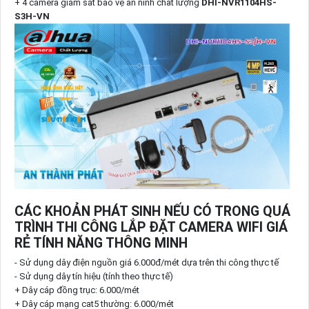
+ 4 camera giám sát bảo vệ an ninh chất lượng
DHI-NVR1104HS-
S3H-VN
CÁC KHOẢN PHÁT SINH NẾU CÓ TRONG QUÁ
TRÌNH THI CÔNG LẮP ĐẶT CAMERA WIFI GIÁ
RẺ TÍNH NĂNG THÔNG MINH
- Sử dụng dây điện nguồn giá 6.000đ/mét dựa trên thi công thực tế
- Sử dụng dây tín hiệu (tính theo thực tế)
+ Dây cáp đồng trục: 6.000/mét
+ Dây cáp mạng cat5 thường: 6.000/mét