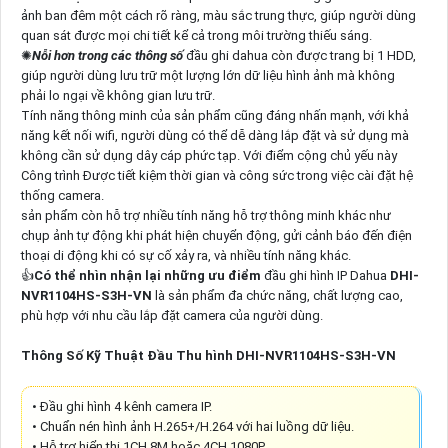
ảnh ban đêm một cách rõ ràng, màu sắc trung thực, giúp người dùng
quan sát được mọi chi tiết kể cả trong môi trường thiếu sáng.
✺
Nỗi hơn trong các thông số
đầu ghi dahua còn được trang bị 1 HDD,
giúp người dùng lưu trữ một lượng lớn dữ liệu hình ảnh mà không
phải lo ngại về không gian lưu trữ.
Tính năng thông minh của sản phẩm cũng đáng nhấn mạnh, với khả
năng kết nối wifi, người dùng có thể dễ dàng lắp đặt và sử dụng mà
không cần sử dụng dây cáp phức tạp. Với điểm cộng chủ yếu này
Công trình Được tiết kiệm thời gian và công sức trong việc cài đặt hệ
thống camera.
sản phẩm còn hỗ trợ nhiều tính năng hỗ trợ thông minh khác như
chụp ảnh tự động khi phát hiện chuyển động, gửi cảnh báo đến điện
thoại di động khi có sự cố xảy ra, và nhiều tính năng khác.
👍
Có thể nhìn nhận lại những ưu điểm
đầu ghi hình IP Dahua
DHI-
NVR1104HS-S3H-VN
là sản phẩm đa chức năng, chất lượng cao,
phù hợp với nhu cầu lắp đặt camera của người dùng.
Thông Số Kỹ Thuật Đầu Thu hình DHI-NVR1104HS-S3H-VN
• Đầu ghi hình 4 kênh camera IP.
• Chuẩn nén hình ảnh H.265+/H.264 với hai luồng dữ liệu.
• Hỗ trợ hiển thị 1CH 8M hoặc 4CH 1080P.