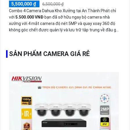
5,500,000 ₫
6,500,000 ₫
Combo 4 Camera Dahua Kho Xưởng tại An Thành Phát chỉ
với
5.500.000 VNĐ
bạn đã sỡ hữu ngay bộ camera nhà
xưởng với 4 mắt camera độ nét 5MP và quay xoay 360 độ
không góc chết được quản lý và lưu trữ tập trung về đầu ghi
hình ổ cứng hỗ trợ xem qua tivi.
SẢN PHẨM CAMERA GIÁ RẺ