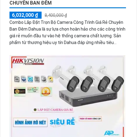
CHUYÊN BAN ĐÊM
6,032,000 ₫
8,400,000 ₫
Combo Lắp Đặt Trọn Bộ Camera Công Trình Giá Rẻ Chuyên
Ban Đêm Dahua là sự lựa chọn hoàn hảo cho các công trình
giá rẻ muốn đầu tư vào hệ thống camera chất lượng. Sản
phẩm từ thương hiệu uy tín Dahua đáp ứng nhiều tiêu
chuẩn về mỹ thuật và chức năng vượt trội. Đặc biệt, Combo
này còn được trang bị chức năng thu âm, giúp ghi lại không
chỉ hình ảnh mà còn cả âm thanh trong quá trình giám sát.
Lắp đặt và sử dụng dễ dàng, người dùng có thể theo dõi từ
xa thông qua điện thoại một cách thuận tiện.