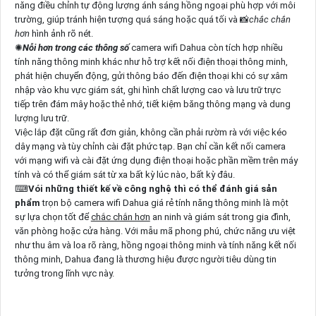
năng điều chỉnh tự động lượng ánh sáng hồng ngoại phù hợp với môi
trường, giúp tránh hiện tượng quá sáng hoặc quá tối và 📸
chắc chắn
hơn
hình ảnh rõ nét.
✺
Nỗi hơn trong các thông số
camera wifi Dahua còn tích hợp nhiều
tính năng thông minh khác như hỗ trợ kết nối điện thoại thông minh,
phát hiện chuyển động, gửi thông báo đến điện thoại khi có sự xâm
nhập vào khu vực giám sát, ghi hình chất lượng cao và lưu trữ trực
tiếp trên đám mây hoặc thẻ nhớ, tiết kiệm băng thông mạng và dung
lượng lưu trữ.
Việc lắp đặt cũng rất đơn giản, không cần phải rườm rà với việc kéo
dây mạng và tùy chỉnh cài đặt phức tạp. Bạn chỉ cần kết nối camera
với mạng wifi và cài đặt ứng dụng điện thoại hoặc phần mềm trên máy
tính và có thể giám sát từ xa bất kỳ lúc nào, bất kỳ đâu.
⌨
Vói những thiết kế về công nghệ thì có thể đánh giá sản
phẩm
trọn bộ camera wifi Dahua giá rẻ tính năng thông minh là một
sự lựa chọn tốt để
chắc chắn hơn
an ninh và giám sát trong gia đình,
văn phòng hoặc cửa hàng. Với mẫu mã phong phú, chức năng ưu việt
như thu âm và loa rõ ràng, hồng ngoại thông minh và tính năng kết nối
thông minh, Dahua đang là thương hiệu được người tiêu dùng tin
tưởng trong lĩnh vực này.