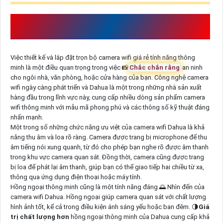
NHU CẦU CẦN THIẾT VỀ
LẮP ĐẶT
CAMERA WIFI GIÁ RẺ
Việc thiết kế và lắp đặt trọn bộ camera wifi giá rẻ tính năng thông
minh là một điều quan trọng trong việc 📸
Chắc chắn rằng
an ninh
cho ngôi nhà, văn phòng, hoặc cửa hàng của bạn. Công nghệ camera
wifi ngày càng phát triển và Dahua là một trong những nhà sản xuất
hàng đầu trong lĩnh vực này, cung cấp nhiều dòng sản phẩm camera
wifi thông minh với mẫu mã phong phú và các thông số kỹ thuật đáng
nhấn mạnh.
Một trong số những chức năng ưu việt của camera wifi Dahua là khả
năng thu âm và loa rõ ràng. Camera được trang bị microphone để thu
âm tiếng nói xung quanh, từ đó cho phép bạn nghe rõ được âm thanh
trong khu vực camera quan sát. Đồng thời, camera cũng được trang
bị loa để phát lại âm thanh, giúp bạn có thể giao tiếp hai chiều từ xa,
thông qua ứng dụng điện thoại hoặc máy tính.
Hồng ngoại thông minh cũng là một tính năng đáng 🌅 Nhìn đến của
camera wifi Dahua. Hồng ngoại giúp camera quan sát với chất lượng
hình ảnh tốt, kể cả trong điều kiện ánh sáng yếu hoặc ban đêm. 🌗
Giá
trị chất lượng hơn
hồng ngoại thông minh của Dahua cung cấp khả