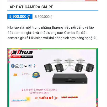
LẮP ĐẶT CAMERA GIÁ RẺ
5,900,000 ₫
8,500,000 ₫
Hikvision là một trong những thương hiệu nổi tiếng về lắp
đặt camera giá rẻ và chất lượng cao. Combo lắp đặt
camera giá rẻ Hikvision với khả năng tích hợp công nghệ AI
chuyên dụng cao cấp hiện đang phát triển mạnh trên thị
trường. Với công nghệ AI, camera Hikvision có khả năng
nhận diện khuôn mặt, phát hiện chuyển động và ghi lại hình
ảnh chất lượng cao. Mẫu mã của combo lắp đặt camera
Hikvision rất đa dạng, từ camera cố định, camera quay quét
đến camera không dây. Combo này giúp bạn có thể quan
sát an ninh một cách hiệu quả và tiện lợi. Nét mang lại ấn
tượng hơn việc lắp đặt camera Hikvision cũng không hề
phức tạp và giá thành rất hợp lý. 💦
Nhìn những đặc điểm
của thiết bị có thể nói là
combo lắp đặt camera giá rẻ
Hikvision với khả năng tích hợp công nghệ AI chuyên dụng
cao cấp là một sự lựa chọn tốt để tăng cường an ninh tại
nhiều không gian khác nhau.