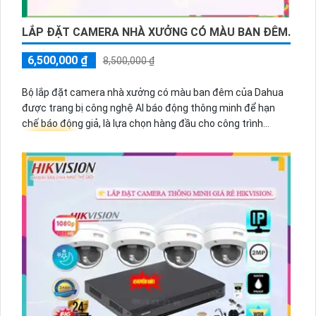
LẮP ĐẶT CAMERA NHÀ XƯỞNG CÓ MÀU BAN ĐÊM.
6,500,000 ₫
8,500,000 ₫
Bộ lắp đặt camera nhà xưởng có màu ban đêm của Dahua
được trang bị công nghệ AI báo động thông minh để hạn
chế báo động giả, là lựa chọn hàng đầu cho công trình
♢
Tin hơn
chất lượng mà vẫn có giá thành phải chăng.
Bộ lắp đặt này bao gồm các camera có khả năng ghi hình
màu trong điều kiện ánh sáng yếu hoặc vắng sáng, giúp
quan sát rõ nét vào ban đêm. 💯
Công nghệ Ai được tích hợp
đặc biệt chất lượng trong việc giám sát nhà xưởng hoặc
các khu vực bị tối tăm, giúp người dùng dễ dàng nhận biết
mọi hoạt động ngay cả trong bóng tối.
Bên cạnh đó, công nghệ AI báo động thông minh của Dahua
được tích hợp vào các camera, giúp nhận dạng chính xác
các sự kiện và hạn chế báo động giả. Hệ thống có khả năng
phân biệt giữa người và vật thể, tránh việc nhận diện sai
sót và không gây ra sự phiền toái khi phát hiện các hiện