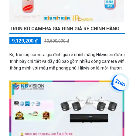
TRỌN BỘ CAMERA GIA ĐÌNH GIÁ RẺ CHÍNH HÃNG
9,129,200 ₫
10,500,000 ₫
Bộ trọn bộ camera gia đình giá rẻ chính hãng Hikvision được
trình bày chi tiết và đầy đủ bao gồm nhiều dòng camera wifi
thông minh với mẫu mã phong phú. Hikvision là một thương
hiệu nổi tiếng trong lĩnh vực camera an ninh và đảm bảo
chất lượng tốt.
Bộ trọn bộ camera gia đình gồm các thiết bị như camera IP,
đầu ghi hình, ổ cứng lưu trữ và các phụ kiện kèm theo. Các
dòng camera wifi thông minh của Hikvision có thể kết nối
với mạng không dây, cho phép người dùng dễ dàng giám sát
từ xa qua điện thoại di động hoặc máy tính.
Với chất lượng thu hình cao, camera Hikvision cho phép
người dùng xem lại hình ảnh một cách rõ ràng và chi tiết.
Hình ảnh được truyền tải nhanh chóng và ổn định, giúp