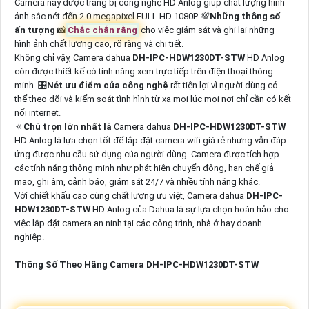
Camera này được trang bị công nghệ HD Anlog giúp chất lượng hình
ảnh sắc nét đến 2.0 megapixel FULL HD 1080P. 💯
Những thông số
ấn tượng
📸
Chắc chắn rằng
cho việc giám sát và ghi lại những
hình ảnh chất lượng cao, rõ ràng và chi tiết.
Không chỉ vậy, Camera dahua
DH-IPC-HDW1230DT-STW
HD Anlog
còn được thiết kế có tính năng xem trực tiếp trên điện thoại thông
minh. 🎛
Nét ưu điểm của công nghệ
rất tiện lợi vì người dùng có
thể theo dõi và kiểm soát tình hình từ xa mọi lúc mọi nơi chỉ cần có kết
nối internet.
🔅
Chú trọn lớn nhất là
Camera dahua
DH-IPC-HDW1230DT-STW
HD Anlog là lựa chọn tốt để lắp đặt camera wifi giá rẻ nhưng vẫn đáp
ứng được nhu cầu sử dụng của người dùng. Camera được tích hợp
các tính năng thông minh như phát hiện chuyển động, hạn chế giả
mạo, ghi âm, cảnh báo, giám sát 24/7 và nhiều tính năng khác.
Với chiết khấu cao cùng chất lượng ưu việt, Camera dahua
DH-IPC-
HDW1230DT-STW
HD Anlog của Dahua là sự lựa chọn hoàn hảo cho
việc lắp đặt camera an ninh tại các công trình, nhà ở hay doanh
nghiệp.
Thông Số Theo Hãng Camera DH-IPC-HDW1230DT-STW