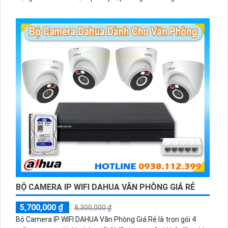
WiFi
BỘ CAMERA IP WIFI DAHUA VĂN PHÒNG GIÁ RẺ
5,700,000 ₫
8,300,000 ₫
Bộ Camera IP WIFI DAHUA Văn Phòng Giá Rẻ là trọn gói 4