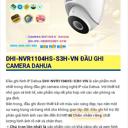
DHI-NVR1104HS-S3H-VN
ĐẦU GHI
CAMERA DAHUA
Đầu ghi hình IP Dahua
DHI-NVR1104HS-S3H-VN
là sản phẩm mới
nhất trong dòng đầu ghi camera công nghệ IP của Dahua. Với thiết kế
nhỏ gọn và tinh tế, sản phẩm này rất phù hợp với các văn phòng và
gia đình.
Bên trong, đầu ghi được thiết kế với màu sắc sáng đẹp, tạo nên một
sự sang trọng và trang nhã cho không gian lắp đặt. Đầu ghi hỗ trợ độ
phân giải hình ảnh cao lên đến 8.0 MP, 📸
Chắc chắn rằng
chất
lượng hình ảnh rõ nét và chân thực.
🔅
Chú trọn lớn nhất là
sản phẩm còn có khả năng ghi và xem hình