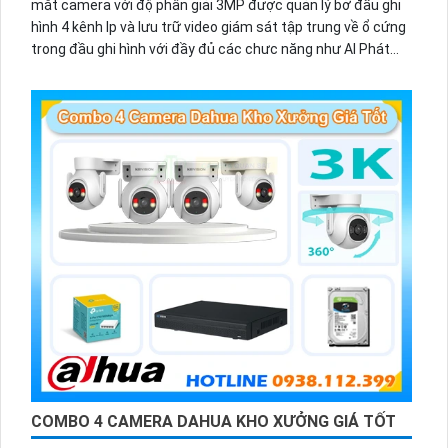
mắt camera với độ phân giải 3MP được quản lý bở đầu ghi
hình 4 kênh Ip và lưu trữ video giám sát tập trung về ổ cứng
trong đầu ghi hình với đầy đủ các chưc năng như AI Phát
hiện chuyển động, đàm thoại âm thanh 2 chiều và giám sát
có màu vào ban đêm
COMBO 4 CAMERA DAHUA KHO XƯỞNG GIÁ TỐT