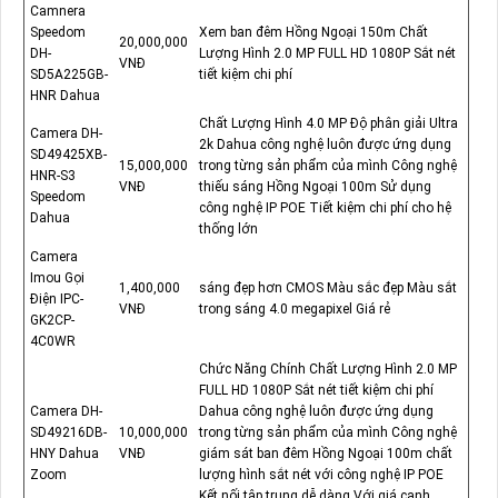
Camnera
Speedom
Xem ban đêm Hồng Ngoại 150m Chất
20,000,000
DH-
Lượng Hình 2.0 MP FULL HD 1080P Sắt nét
VNĐ
SD5A225GB-
tiết kiệm chi phí
HNR Dahua
Chất Lượng Hình 4.0 MP Độ phân giải Ultra
Camera DH-
2k Dahua công nghệ luôn được ứng dụng
SD49425XB-
15,000,000
trong từng sản phẩm của mình Công nghệ
HNR-S3
VNĐ
thiếu sáng Hồng Ngoại 100m Sử dụng
Speedom
công nghệ IP POE Tiết kiệm chi phí cho hệ
Dahua
thống lớn
Camera
Imou Gọi
1,400,000
sáng đẹp hơn CMOS Màu sắc đẹp Màu sắt
Điện IPC-
VNĐ
trong sáng 4.0 megapixel Giá rẻ
GK2CP-
4C0WR
Chức Năng Chính Chất Lượng Hình 2.0 MP
FULL HD 1080P Sắt nét tiết kiệm chi phí
Camera DH-
Dahua công nghệ luôn được ứng dụng
SD49216DB-
10,000,000
trong từng sản phẩm của mình Công nghệ
HNY Dahua
VNĐ
giám sát ban đêm Hồng Ngoại 100m chất
Zoom
lượng hình sắt nét với công nghệ IP POE
Kết nối tập trung dễ dàng Với giá cạnh