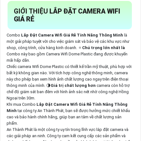
GIỚI THIỆU
LẮP ĐẶT CAMERA WIFI
GIÁ RẺ
Combo
Lắp Đặt Camera Wifi Giá Rẻ Tính Năng Thông Minh
là
một giải pháp tuyệt vời cho việc giám sát và bảo vệ các khu vực như
shop, công trình, cửa hàng kinh doanh. 🔅
Chú trọng lớn nhất là
Combo này bao gồm Camera Wifi Dome Plastic đang được khuyến
mãi hấp dẫn.
Chiếc camera Wifi Dome Plastic có thiết kế trần mỹ thuật, phù hợp với
bất kỳ không gian nào. Với tích hợp công nghệ thông minh, camera
này cho phép bạn xem hình ảnh chất lượng cao ngay trên điện thoại
thông minh của mình. 🌗
Giá trị chất lượng hơn
camera còn hỗ trợ
chế độ giám sát ban đêm với hình ảnh sắc nét nhờ công nghệ Hồng
Ngoại trên 30m.
Khi mua Combo
Lắp Đặt Camera Wifi Giá Rẻ Tính Năng Thông
Minh
tại công ty An Thành Phát, bạn sẽ được hưởng mức chiết khấu
cao và bảo hành chính hãng, giúp bạn an tâm về chất lượng sản
phẩm.
An Thành Phát là một công ty uy tín trong lĩnh vực lắp đặt camera và
các giải pháp an ninh. Công ty cam kết cung cấp các sản phẩm và