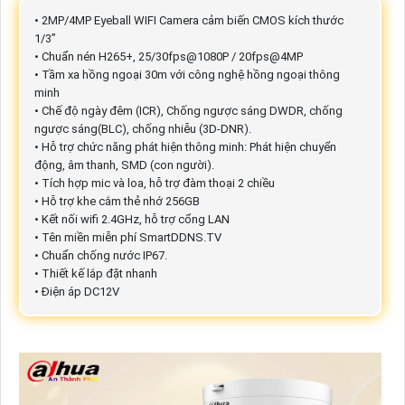
• 2MP/4MP Eyeball WIFI Camera cảm biến CMOS kích thước
1/3”
• Chuẩn nén H265+, 25/30fps@1080P / 20fps@4MP
• Tầm xa hồng ngoại 30m với công nghệ hồng ngoại thông
minh
• Chế độ ngày đêm (ICR), Chống ngược sáng DWDR, chống
ngược sáng(BLC), chống nhiễu (3D-DNR).
• Hỗ trợ chức năng phát hiện thông minh: Phát hiện chuyển
động, âm thanh, SMD (con người).
• Tích hợp mic và loa, hỗ trợ đàm thoại 2 chiều
• Hỗ trợ khe cắm thẻ nhớ 256GB
• Kết nối wifi 2.4GHz, hỗ trợ cổng LAN
• Tên miền miễn phí SmartDDNS.TV
• Chuẩn chống nước IP67.
• Thiết kế lắp đặt nhanh
• Điện áp DC12V