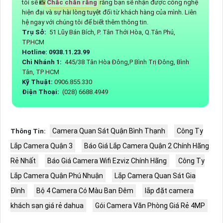
tôi sẽ 📸
Chắc chắn rằng
rằng bạn sẽ nhận được công nghệ
hiện đại và sự hài lòng tuyệt đối từ khách hàng của mình. Liên
hệ ngay với chúng tôi để biết thêm thông tin.
Trụ Sở:
51 Lũy Bán Bích, P. Tân Thới Hòa, Q.Tân Phú,
TP.HCM
Hotline: 0938.11.23.99
Chi Nhánh 1:
445/38 Tân Hòa Đông,P Bình Trị Đông, Bình
Tân, TP HCM
Kỹ Thuật:
0906.855.330
Điện Thoại:
(028) 6688.4949
Camera Quan Sát Quận Bình Thạnh
Công Ty
Thông Tin:
Lắp Camera Quận 3
Báo Giá Lắp Camera Quận 2 Chính Hãng
Rẻ Nhất
Báo Giá Camera Wifi Ezviz Chính Hãng
Công Ty
Lắp Camera Quận Phú Nhuận
Lắp Camera Quan Sát Gia
Đình
Bộ 4 Camera Có Màu Ban Đêm
lắp đặt camera
khách sạn giá rẻ dahua
Gói Camera Văn Phòng Giá Rẻ 4MP