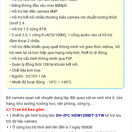
• Băng thông đầu vào max 80Mpb.
• Hỗ trợ lên đến camera 8MP.
• Hỗ trợ kết nối nhiều thương hiệu camera với chuẩn tương thích
Onvif 2.4
• Hỗ trợ 1 ổ cứng 8TB.
• 2 usd 2.0, 1 cổng RJ4(10/100M), 1 cổng audio vào ra hỗ trợ
đàm thoại 2 chiều.
• Hỗ trợ điều khiển quay quét thông minh với giao thức dahua, hỗ
trợ xem lại và trực tiếp qua mạng máy tính, thiết bị di động
• Hỗ trợ cấu hình thông minh qua P2P.
• Quản lý đồng thời 128 tài khoản kết nối.
• Chất liệu kim loại.
• Nguồn : DC12V 1.5A
• Nhiệt độ hoạt động : -10°C ~ +45°C.
Bộ camera quan sát chuyên dụng lắp đặt quan sát an ninh nhà ở, cửa
hàng, kho xưởng, trường học, văn phòng, công ty,...
👉 Trọn bộ bao gồm:
+ 1 thiết bị ghi hình trung tâm
DH-IPC-HDW1230DT-STW
hỗ trợ lưu
trữ dữ liệu camera
+ 1 Ổ cứng lưu trữ hình ảnh lên đến 6-7 ngày 500GB