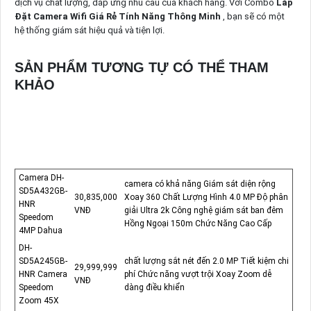
dịch vụ chất lượng, đáp ứng nhu cầu của khách hàng. Với Combo
Lắp
Đặt Camera Wifi Giá Rẻ Tính Năng Thông Minh
, bạn sẽ có một
hệ thống giám sát hiệu quả và tiện lợi.
SẢN PHẨM TƯƠNG TỰ CÓ THỂ THAM
KHẢO
Camera DH-
camera có khả năng Giám sát diện rộng
SD5A432GB-
30,835,000
Xoay 360 Chất Lượng Hình 4.0 MP Độ phân
HNR
VNĐ
giải Ultra 2k Công nghệ giám sát ban đêm
Speedom
Hồng Ngoại 150m Chức Năng Cao Cấp
4MP Dahua
DH-
SD5A245GB-
chất lượng sắt nét đến 2.0 MP Tiết kiệm chi
29,999,999
HNR Camera
phí Chức năng vượt trội Xoay Zoom dễ
VNĐ
Speedom
dàng điều khiển
Zoom 45X