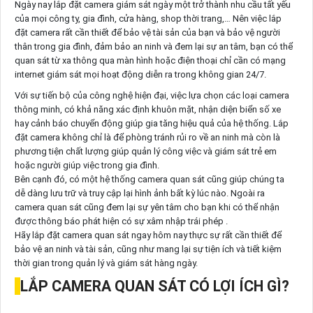
Ngày nay lắp đặt camera giám sát ngày một trở thành nhu cầu tất yếu
của mọi công ty, gia đình, cửa hàng, shop thời trang,… Nên việc lắp
đặt camera rất cần thiết để bảo vệ tài sản của bạn và bảo vệ người
thân trong gia đình, đảm bảo an ninh và đem lại sự an tâm, bạn có thể
quan sát từ xa thông qua màn hình hoặc điện thoại chỉ cần có mạng
internet giám sát mọi hoạt động diễn ra trong không gian 24/7.
Với sự tiến bộ của công nghệ hiện đại, việc lựa chọn các loại camera
thông minh, có khả năng xác định khuôn mặt, nhận diện biển số xe
hay cảnh báo chuyển động giúp gia tăng hiệu quả của hệ thống. Lắp
đặt camera không chỉ là để phòng tránh rủi ro về an ninh mà còn là
phương tiện chất lượng giúp quản lý công việc và giám sát trẻ em
hoặc người giúp việc trong gia đình.
Bên cạnh đó, có một hệ thống camera quan sát cũng giúp chúng ta
dễ dàng lưu trữ và truy cập lại hình ảnh bất kỳ lúc nào. Ngoài ra
camera quan sát cũng đem lại sự yên tâm cho bạn khi có thể nhận
được thông báo phát hiện có sự xâm nhập trái phép .
Hãy lắp đặt camera quan sát ngay hôm nay thực sự rất cần thiết để
bảo vệ an ninh và tài sản, cũng như mang lại sự tiện ích và tiết kiệm
thời gian trong quản lý và giám sát hàng ngày.
LẮP CAMERA QUAN SÁT CÓ LỢI ÍCH GÌ?