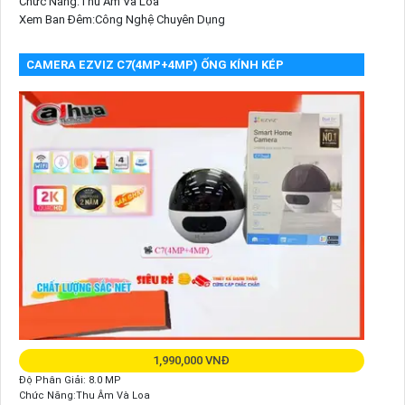
Chức Năng:Thu Âm Và Loa
Xem Ban Đêm:Công Nghệ Chuyên Dụng
CAMERA EZVIZ C7(4MP+4MP) ỐNG KÍNH KÉP
1,990,000 VNĐ
Độ Phân Giải: 8.0 MP
Chức Năng:Thu Âm Và Loa