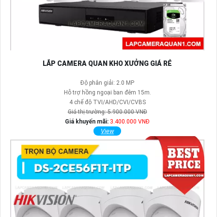
LẮP CAMERA QUAN KHO XƯỞNG GIÁ RẺ
Độ phân giải: 2.0 MP
Hỗ trợ hồng ngoại ban đêm 15m.
4 chế độ TVI/AHD/CVI/CVBS
Giá thị trường: 5.900.000 VNĐ
Giá khuyến mãi:
3.400.000 VNĐ
View