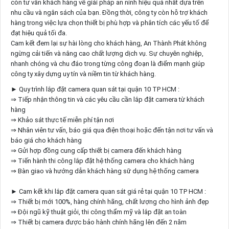
còn tư vấn khách hàng về giải pháp an ninh hiệu quả nhất dựa trên
nhu cầu và ngân sách của bạn. Đồng thời, công ty còn hỗ trợ khách
hàng trong việc lựa chọn thiết bị phù hợp và phân tích các yếu tố để
đạt hiệu quả tối đa.
Cam kết đem lại sự hài lòng cho khách hàng, An Thành Phát không
ngừng cải tiến và nâng cao chất lượng dịch vụ. Sự chuyên nghiệp,
nhanh chóng và chu đáo trong từng công đoạn là điểm mạnh giúp
công ty xây dựng uy tín và niềm tin từ khách hàng.
► Quy trình lắp đặt camera quan sát tại quận 10 TP HCM :
⇒ Tiếp nhận thông tin và các yêu cầu cần lắp đặt camera từ khách
hàng
⇒ Khảo sát thực tế miễn phí tận nơi
⇒ Nhân viên tư vấn, báo giá qua điện thoại hoặc đến tận nơi tư vấn và
báo giá cho khách hàng
⇒ Gửi hợp đồng cung cấp thiết bị camera đến khách hàng
⇒ Tiến hành thi công lắp đặt hệ thống camera cho khách hàng
⇒ Bàn giao và hướng dẫn khách hàng sữ dụng hệ thống camera
► Cam kết khi lắp đặt camera quan sát giá rẻ tại quận 10 TP HCM :
⇒ Thiết bị mới 100%, hàng chính hãng, chất lượng cho hình ảnh đẹp
⇒ Đội ngũ kỹ thuật giỏi, thi công thẩm mỹ và lắp đặt an toàn
⇒ Thiết bị camera được bảo hành chính hãng lên đến 2 năm