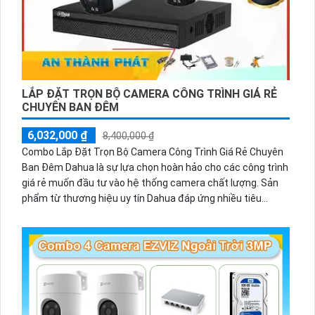
LẮP ĐẶT TRỌN BỘ CAMERA CÔNG TRÌNH GIÁ RẺ
CHUYÊN BAN ĐÊM
6,032,000 ₫
8,400,000 ₫
Combo Lắp Đặt Trọn Bộ Camera Công Trình Giá Rẻ Chuyên
Ban Đêm Dahua là sự lựa chọn hoàn hảo cho các công trình
giá rẻ muốn đầu tư vào hệ thống camera chất lượng. Sản
phẩm từ thương hiệu uy tín Dahua đáp ứng nhiều tiêu
chuẩn về mỹ thuật và chức năng vượt trội