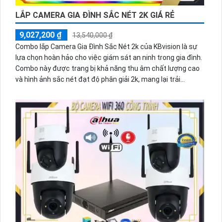
LẮP CAMERA GIA ĐÌNH SẮC NÉT 2K GIÁ RẺ
9,027,200 ₫
13,540,000 ₫
Combo lắp Camera Gia Đình Sắc Nét 2k của KBvision là sự
lựa chọn hoàn hảo cho việc giám sát an ninh trong gia đình.
Combo này được trang bị khả năng thu âm chất lượng cao
và hình ảnh sắc nét đạt độ phân giải 2k, mang lại trải
nghiệm giám sát tuyệt vời