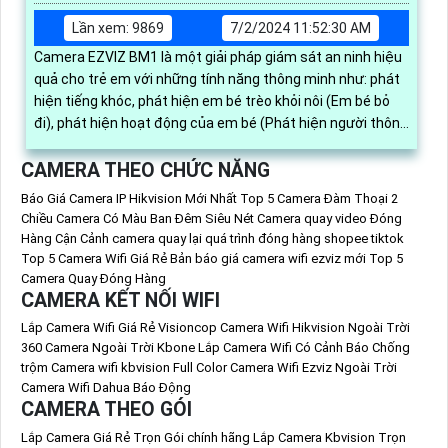
Lần xem: 9869
7/2/2024 11:52:30 AM
Camera EZVIZ BM1 là một giải pháp giám sát an ninh hiệu
quả cho trẻ em với những tính năng thông minh như: phát
hiện tiếng khóc, phát hiện em bé trèo khỏi nôi (Em bé bỏ
đi), phát hiện hoạt động của em bé (Phát hiện người thông
minh).
CAMERA THEO CHỨC NĂNG
Báo Giá Camera IP Hikvision Mới Nhất
Top 5 Camera Đàm Thoại 2
Chiều
Camera Có Màu Ban Đêm Siêu Nét
Camera quay video Đóng
Hàng Cận Cảnh
camera quay lại quá trình đóng hàng shopee tiktok
Top 5 Camera Wifi Giá Rẻ
Bản báo giá camera wifi ezviz mới
Top 5
Camera Quay Đóng Hàng
CAMERA KẾT NỐI WIFI
Lắp Camera Wifi Giá Rẻ Visioncop
Camera Wifi Hikvision Ngoài Trời
360
Camera Ngoài Trời Kbone
Lắp Camera Wifi Có Cảnh Báo Chống
trộm
Camera wifi kbvision Full Color
Camera Wifi Ezviz Ngoài Trời
Camera Wifi Dahua Báo Động
CAMERA THEO GÓI
Lắp Camera Giá Rẻ Trọn Gói chính hãng
Lắp Camera Kbvision Trọn