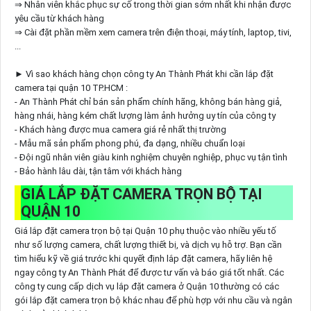
⇒ Nhân viên khắc phục sự cố trong thời gian sớm nhất khi nhận được
yêu cầu từ khách hàng
⇒ Cài đặt phần mềm xem camera trên điện thoại, máy tính, laptop, tivi,
...
► Vì sao khách hàng chọn công ty An Thành Phát khi cần lắp đặt
camera tại quận 10 TP.HCM :
- An Thành Phát chỉ bán sản phẩm chính hãng, không bán hàng giả,
hàng nhái, hàng kém chất lượng làm ảnh hưởng uy tín của công ty
- Khách hàng được mua camera giá rẻ nhất thị trường
- Mẫu mã sản phẩm phong phú, đa dạng, nhiều chuẩn loại
- Đội ngũ nhân viên giàu kinh nghiệm chuyên nghiệp, phục vụ tận tình
- Bảo hành lâu dài, tận tâm với khách hàng
GIÁ LẮP ĐẶT CAMERA TRỌN BỘ TẠI
QUẬN 10
Giá lắp đặt camera trọn bộ tại Quận 10 phụ thuộc vào nhiều yếu tố
như số lượng camera, chất lượng thiết bị, và dịch vụ hỗ trợ. Bạn cần
tìm hiểu kỹ về giá trước khi quyết định lắp đặt camera, hãy liên hệ
ngay công ty An Thành Phát để được tư vấn và báo giá tốt nhất. Các
công ty cung cấp dịch vụ lắp đặt camera ở Quận 10 thường có các
gói lắp đặt camera trọn bộ khác nhau để phù hợp với nhu cầu và ngân