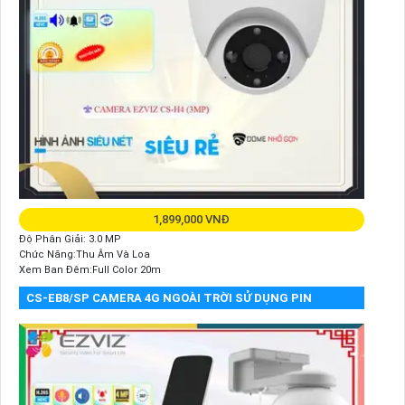
1,899,000 VNĐ
Độ Phân Giải: 3.0 MP
Chức Năng:Thu Âm Và Loa
Xem Ban Đêm:Full Color 20m
CS-EB8/SP CAMERA 4G NGOÀI TRỜI SỬ DỤNG PIN