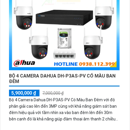
BỘ 4 CAMERA DAHUA DH-P3AS-PV CÓ MÀU BAN
ĐÊM
5,900,000 ₫
7,000,000 ₫
Bộ 4 Camera Dahua DH-P3AS-PV Có Màu Ban Đêm với độ
phân giải cao lên đến 3MP cùng với khả năng giám sát ban
đêm hiệu quả với tầm nhìn xa vào ban đêm lên đến 30m
bên cạnh đó là khả năng giúp đàm thoại âm thanh 2 chiều
và báo động răng de chủ động khi phát hiện xâm nhập