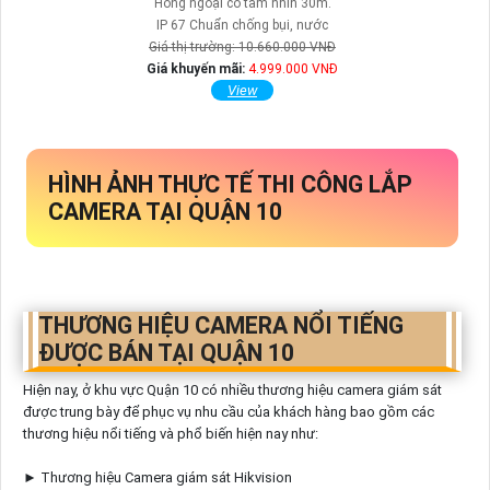
Hống ngoại có tầm nhìn 30m.
IP 67 Chuẩn chống bụi, nước
Giá thị trường: 10.660.000 VNĐ
Giá khuyến mãi:
4.999.000 VNĐ
View
HÌNH ẢNH THỰC TẾ THI CÔNG LẮP
CAMERA TẠI QUẬN 10
THƯƠNG HIỆU CAMERA NỔI TIẾNG
ĐƯỢC BÁN TẠI QUẬN 10
Hiện nay, ở khu vực Quận 10 có nhiều thương hiệu camera giám sát
được trung bày để phục vụ nhu cầu của khách hàng bao gồm các
thương hiệu nổi tiếng và phổ biến hiện nay như:
► Thương hiệu Camera giám sát Hikvision