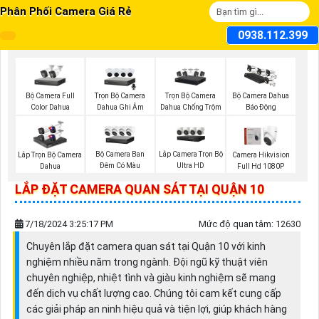
Phân Phối Camera Giá Rẻ
0938.112.399
Bộ Camera Full
Trọn Bộ Camera
Trọn Bộ Camera
Bộ Camera Dahua
Color Dahua
Dahua Ghi Âm
Dahua Chống Trộm
Báo Động
Bộ Camera Ban
Lắp Camera Trọn Bộ
Lắp Trọn Bộ Camera
Camera Hikvision
Đêm Có Màu
Ultra HD
Dahua
Full Hd 1080P
LẮP ĐẶT CAMERA QUAN SÁT TẠI QUẬN 10
7/18/2024 3:25:17 PM
Mức độ quan tâm: 12630
Chuyên lắp đặt camera quan sát tại Quận 10 với kinh
nghiệm nhiều năm trong ngành. Đội ngũ kỹ thuật viên
chuyên nghiệp, nhiệt tình và giàu kinh nghiệm sẽ mang
đến dịch vụ chất lượng cao. Chúng tôi cam kết cung cấp
các giải pháp an ninh hiệu quả và tiện lợi, giúp khách hàng