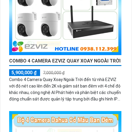
COMBO 4 CAMERA EZVIZ QUAY XOAY NGOÀI TRỜI
5,900,000 ₫
7,000,000 ₫
Combo 4 Camera Quay Xoay Ngoài Trời đến từ nhà EZVIZ
với độ nét cao lên đến 2K và giám sát ban đêm với 4 chế độ
khác nhau, công nghệ AI Phát hiện và phân biệt các chuyển
động chuẩn sát được quản lý tập trung bởi đầu ghi hình IP
WiFi