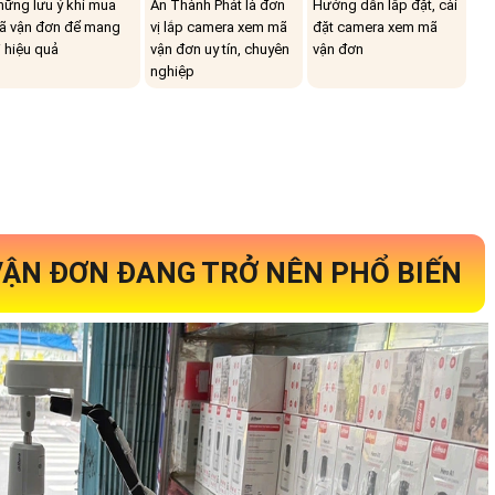
hững lưu ý khi mua
An Thành Phát là đơn
Hướng dẫn lắp đặt, cài
ã vận đơn để mang
vị lắp camera xem mã
đặt camera xem mã
i hiệu quả
vận đơn uy tín, chuyên
vận đơn
nghiệp
ẬN ĐƠN ĐANG TRỞ NÊN PHỔ BIẾN