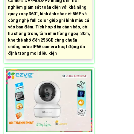
Camera DH-P5AS-PV mang đến trải
nghiệm giám sát toàn diện với khả năng
quay xoay 360°, hình ảnh sắc nét 5MP và
công nghệ full color giúp ghi hình màu cả
vào ban đêm. Tích hợp đèn cảnh báo, còi
hú chống trộm, tầm nhìn hồng ngoại 30m,
khe thẻ nhớ đến 256GB cùng chuẩn
chống nước IP66 camera hoạt động ổn
định trong mọi điều kiện