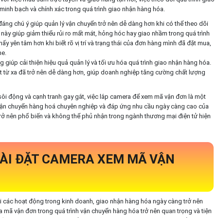
minh bạch và chính xác trong quá trình giao nhận hàng hóa.
 đáng chú ý giúp quản lý vận chuyển trở nên dễ dàng hơn khi có thể theo dõi
này giúp giảm thiểu rủi ro mất mát, hỏng hóc hay giao nhầm trong quá trình
 yên tâm hơn khi biết rõ vị trí và trạng thái của đơn hàng mình đã đặt mua,
ne.
giúp cải thiện hiệu quả quản lý và tối ưu hóa quá trình giao nhận hàng hóa.
át từ xa đã trở nên dễ dàng hơn, giúp doanh nghiệp tăng cường chất lượng
sôi động và cạnh tranh gay gắt, việc lắp camera để xem mã vận đơn là một
vận chuyển hàng hoá chuyên nghiệp và đáp ứng nhu cầu ngày càng cao của
 trở nên phổ biến và không thể phủ nhận trong ngành thương mại điện tử hiện
CÀI ĐẶT CAMERA XEM MÃ VẬN
i các hoạt động trong kinh doanh, giao nhận hàng hóa ngày càng trở nên
 mã vận đơn trong quá trình vận chuyển hàng hóa trở nên quan trọng và tiện