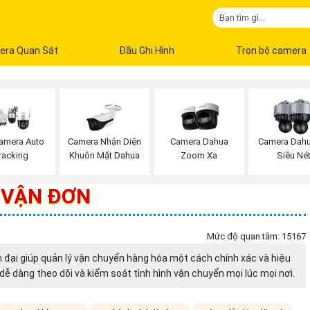
era Quan Sát
Đầu Ghi Hình
Trọn bộ camera
Camera Nhận Diện
amera Auto
Camera Dahua
Camera Dahu
Khuôn Mặt Dahua
racking
Zoom Xa
Siêu Né
 VẬN ĐƠN
Mức độ quan tâm: 15167
đại giúp quản lý vận chuyển hàng hóa một cách chính xác và hiệu
 dàng theo dõi và kiểm soát tình hình vận chuyển mọi lúc mọi nơi.