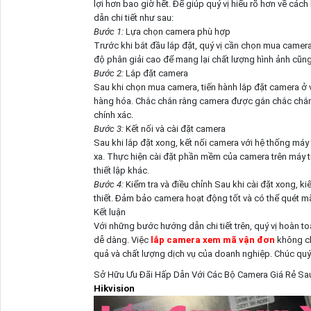
lợi hơn bao giờ hết. Để giúp quý vị hiểu rõ hơn về cá
dẫn chi tiết như sau:
Bước 1:
Lựa chọn camera phù hợp
Trước khi bắt đầu lắp đặt, quý vị cần chọn mua came
độ phân giải cao để mang lại chất lượng hình ảnh cũng
Bước 2:
Lắp đặt camera
Sau khi chọn mua camera, tiến hành lắp đặt camera ở v
hàng hóa. Chắc chắn rằng camera được gắn chắc chắn v
chính xác.
Bước 3:
Kết nối và cài đặt camera
Sau khi lắp đặt xong, kết nối camera với hệ thống máy
xa. Thực hiện cài đặt phần mềm của camera trên máy tí
thiết lập khác.
Bước 4:
Kiểm tra và điều chỉnh Sau khi cài đặt xong, k
thiết. Đảm bảo camera hoạt động tốt và có thể quét m
Kết luận
Với những bước hướng dẫn chi tiết trên, quý vị hoàn t
dễ dàng. Việc
lắp camera xem mã vận đơn
không ch
quả và chất lượng dịch vụ của doanh nghiệp. Chúc quý 
Sở Hữu Ưu Đãi Hấp Dẫn Với Các Bộ Camera Giá Rẻ S
Hikvision