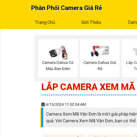
Phân Phối Camera Giá Rẻ
Trang Chủ
Giới Thiệu
Cam
Camera Dahua Có
Camera Dahua Giá
Lắp C
Màu Ban Đêm
Rẻ
T
LẮP CAMERA XEM MÃ
4/15/2024 11:02:04 AM
Camera Xem Mã Vận Đơn là một giải pháp hiện 
quả. Với Camera Xem Mã Vận Đơn, bạn có thể dễ