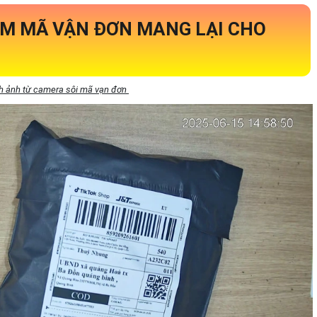
EM MÃ VẬN ĐƠN MANG LẠI CHO
h ảnh từ camera sôi mã vạn đơn