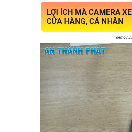
LỢI ÍCH MÀ CAMERA X
CỬA HÀNG, CÁ NHÂN
demo hìn