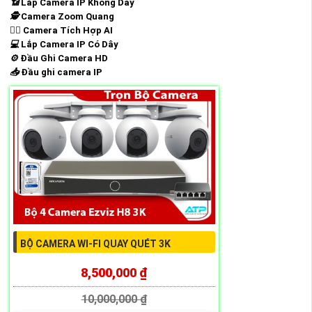
📶
Lắp Camera IP Không Dây
🕵️
Camera Zoom Quang
🧛‍♀️
Camera Tích Hợp AI
💻
Lắp Camera IP Có Dây
⚙️
Đầu Ghi Camera HD
📥
Đầu ghi camera IP
BỘ CAMERA WI-FI QUAY QUÉT 3K
8,500,000 ₫
10,000,000 ₫