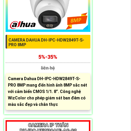
CAMERA DAHUA DH-IPC-HDW2849T-S-
PRO 8MP
5%-35%
liên hệ
Camera Dahua DH-IPC-HDW2849T-S-
PRO 8MP mang đến hình ảnh 8MP sắc nét
với cảm biến CMOS 1/1. 8”. Công nghệ
WizColor cho phép giám sát ban đêm có
màu sắc đẹp và chân thực