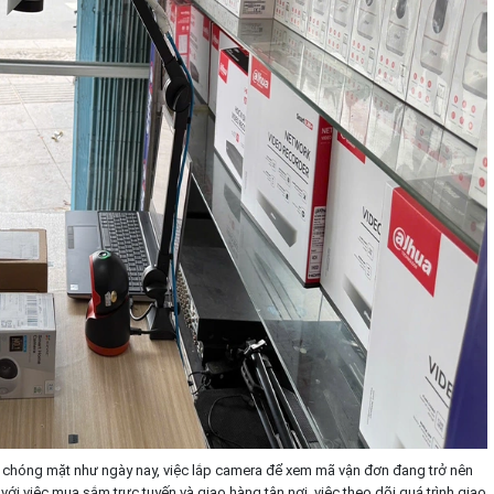
độ chóng mặt như ngày nay, việc lắp camera để xem mã vận đơn đang trở nên
với việc mua sắm trực tuyến và giao hàng tận nơi, việc theo dõi quá trình giao