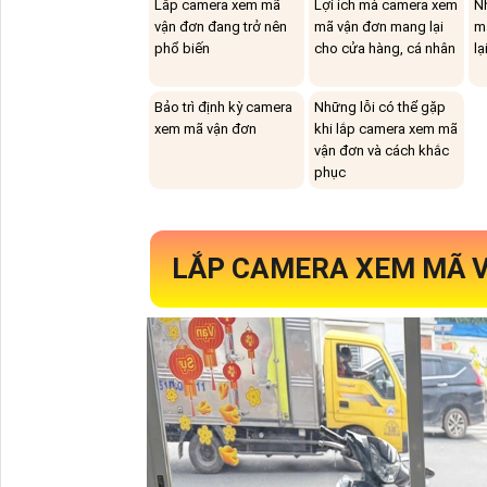
Lắp camera xem mã
Lợi ích mà camera xem
N
vận đơn đang trở nên
mã vận đơn mang lại
m
phổ biến
cho cửa hàng, cá nhân
lạ
Bảo trì định kỳ camera
Những lỗi có thể gặp
xem mã vận đơn
khi lắp camera xem mã
vận đơn và cách khắc
phục
LẮP CAMERA XEM MÃ V