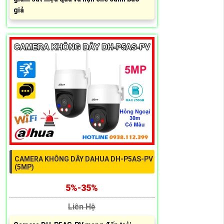
giả
CAMERA KHÔNG DÂY DAHUA DH-P5AS-PV
(5MP)
5%-35%
Liên Hệ