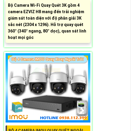
Bộ Camera Wi-Fi Quay Quét 3K gồm 4
camera EZVIZ H8 mang đến trải nghiệm
giám sát toàn diện với độ phân giải 3K
sắc nét (2304 x 1296). Hỗ trợ quay quét
360° (340° ngang, 80° dọc), quan sát linh
hoạt mọi góc
BỘ 4 CAMERA IMOU QUAY QUÉT NGOÀI