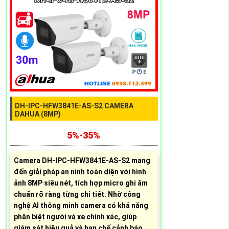
DH-IPC-HFW3841E-AS-S2 CAMERA
DAHUA (8MP)
5%-35%
Camera DH-IPC-HFW3841E-AS-S2 mang
đến giải pháp an ninh toàn diện với hình
ảnh 8MP siêu nét, tích hợp micro ghi âm
chuẩn rõ ràng từng chi tiết. Nhờ công
nghệ AI thông minh camera có khả năng
phân biệt người và xe chính xác, giúp
giám sát hiệu quả và hạn chế cảnh báo