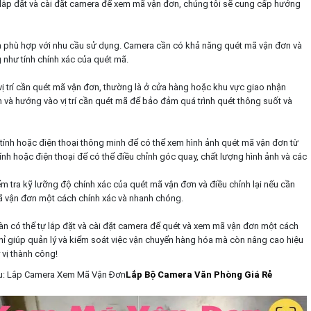
ch lắp đặt và cài đặt camera để xem mã vận đơn, chúng tôi sẽ cung cấp hướng
ra phù hợp với nhu cầu sử dụng. Camera cần có khả năng quét mã vận đơn và
 như tính chính xác của quét mã.
ị trí cần quét mã vận đơn, thường là ở cửa hàng hoặc khu vực giao nhận
à hướng vào vị trí cần quét mã để bảo đảm quá trình quét thông suốt và
 tính hoặc điện thoại thông minh để có thể xem hình ảnh quét mã vận đơn từ
nh hoặc điện thoại để có thể điều chỉnh góc quay, chất lượng hình ảnh và các
iểm tra kỹ lưỡng độ chính xác của quét mã vận đơn và điều chỉnh lại nếu cần
ã vận đơn một cách chính xác và nhanh chóng.
oàn có thể tự lắp đặt và cài đặt camera để quét và xem mã vận đơn một cách
ỉ giúp quản lý và kiểm soát việc vận chuyển hàng hóa mà còn nâng cao hiệu
vị thành công!
au: Lắp Camera Xem Mã Vận Đơn
Lắp Bộ Camera Văn Phòng Giá Rẻ