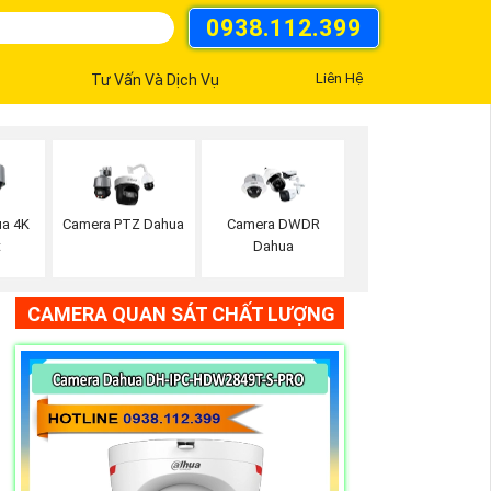
0938.112.399
Liên Hệ
Tư Vấn Và Dịch Vụ
a 4K
Camera PTZ Dahua
Camera DWDR
t
Dahua
CAMERA QUAN SÁT CHẤT LƯỢNG