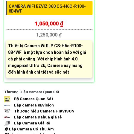
CAMERA WIFI EZVIZ 360 CS-H6C-R100-
8B4WF
1,050,000 ₫
1,250,000 ₫
Thiết bị Camera Wifi IP CS-H6c-R100-
8B4WF là một lựa chọn hoàn hảo với giá
cả phải chăng. Với chip hình ảnh 4.0
megapixel Ultra 2k, Camera này mang
đến hình ảnh chi tiết và sắc nét
Thương Hiệu camera Quan Sát
Bộ Camera Quan Sát
Lắp camera KBvision
Thương hiệu Camera HIKVISON
Lắp camera Dahua giá rẻ
Lắp Camera Giá Rẻ
️🎤️
Lắp Camera Có Thu Âm