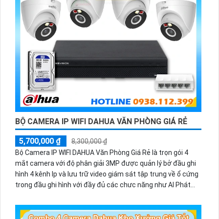
BỘ CAMERA IP WIFI DAHUA VĂN PHÒNG GIÁ RẺ
5,700,000 ₫
8,300,000 ₫
Bộ Camera IP WIFI DAHUA Văn Phòng Giá Rẻ là trọn gói 4
mắt camera với độ phân giải 3MP được quản lý bở đầu ghi
hình 4 kênh Ip và lưu trữ video giám sát tập trung về ổ cứng
trong đầu ghi hình với đầy đủ các chưc năng như AI Phát
hiện chuyển động, đàm thoại âm thanh 2 chiều và giám sát
có màu vào ban đêm