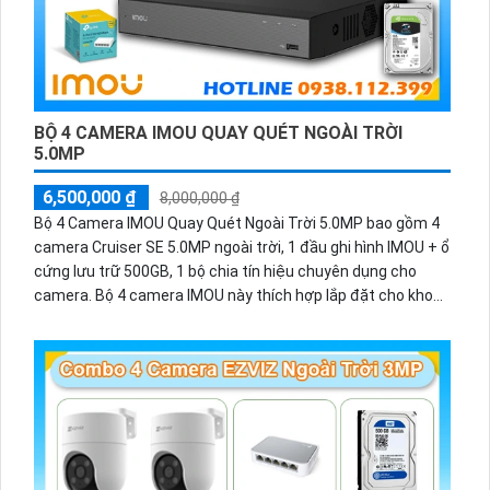
BỘ 4 CAMERA IMOU QUAY QUÉT NGOÀI TRỜI
5.0MP
6,500,000 ₫
8,000,000 ₫
Bộ 4 Camera IMOU Quay Quét Ngoài Trời 5.0MP bao gồm 4
camera Cruiser SE 5.0MP ngoài trời, 1 đầu ghi hình IMOU + ổ
cứng lưu trữ 500GB, 1 bộ chia tín hiệu chuyên dụng cho
camera. Bộ 4 camera IMOU này thích hợp lắp đặt cho kho
hàng, nhà xưởng, khu phố và khu vực cần giám sát ngoài
trời.