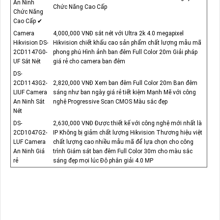
An Ninh
Chức Năng Cao Cấp
Chức Năng
Cao Cấp ✔
Camera
4,000,000 VNĐ sắt nét với Ultra 2k 4.0 megapixel
Hikvision DS-
Hikvision chiết khấu cao sản phẩm chất lượng mẫu mã
2CD1147G0-
phong phú Hình ảnh ban đêm Full Color 20m Giải pháp
UF Sắt Nét
giá rẻ cho camera ban đêm
DS-
2CD1143G2-
2,820,000 VNĐ Xem ban đêm Full Color 20m Ban đêm
LIUF Camera
sáng như ban ngày giá rẻ tiết kiệm Mạnh Mẽ với công
An Ninh Sắt
nghệ Progressive Scan CMOS Màu sắc đẹp
Nét
DS-
2,630,000 VNĐ Được thiết kế với công nghệ mới nhất là
2CD1047G2-
IP Không bị giảm chất lượng Hikvision Thương hiệu việt
LUF Camera
chất lượng cao nhiều mẫu mã để lựa chọn cho công
An Ninh Giá
trình Giám sát ban đêm Full Color 30m cho màu sắc
rẻ
sáng đẹp mọi lúc Độ phân giải 4.0 MP