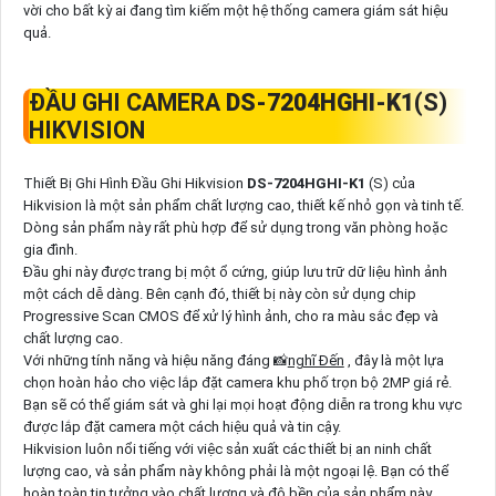
vời cho bất kỳ ai đang tìm kiếm một hệ thống camera giám sát hiệu
quả.
ĐẦU GHI CAMERA
DS-7204HGHI-K1
(S)
HIKVISION
Thiết Bị Ghi Hình Đầu Ghi Hikvision
DS-7204HGHI-K1
(S) của
Hikvision là một sản phẩm chất lượng cao, thiết kế nhỏ gọn và tinh tế.
Dòng sản phẩm này rất phù hợp để sử dụng trong văn phòng hoặc
gia đình.
Đầu ghi này được trang bị một ổ cứng, giúp lưu trữ dữ liệu hình ảnh
một cách dễ dàng. Bên cạnh đó, thiết bị này còn sử dụng chip
Progressive Scan CMOS để xử lý hình ảnh, cho ra màu sắc đẹp và
chất lượng cao.
Với những tính năng và hiệu năng đáng 📸
nghĩ Đến
, đây là một lựa
chọn hoàn hảo cho việc lắp đặt camera khu phố trọn bộ 2MP giá rẻ.
Bạn sẽ có thể giám sát và ghi lại mọi hoạt động diễn ra trong khu vực
được lắp đặt camera một cách hiệu quả và tin cậy.
Hikvision luôn nổi tiếng với việc sản xuất các thiết bị an ninh chất
lượng cao, và sản phẩm này không phải là một ngoại lệ. Bạn có thể
hoàn toàn tin tưởng vào chất lượng và độ bền của sản phẩm này.