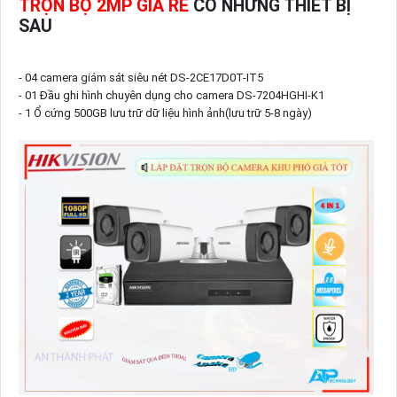
TRỌN BỘ 2MP GIÁ RẺ
CÓ NHỮNG THIẾT BỊ
SAU
- 04 camera giám sát siêu nét DS-2CE17D0T-IT5
- 01 Đầu ghi hình chuyên dụng cho camera DS-7204HGHI-K1
- 1 Ổ cứng 500GB lưu trữ dữ liệu hình ảnh(lưu trữ 5-8 ngày)