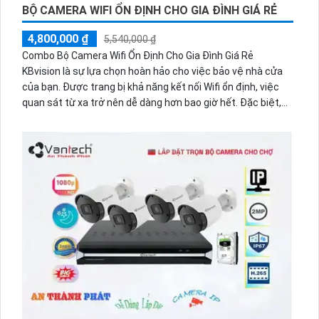
BỘ CAMERA WIFI ỔN ĐỊNH CHO GIA ĐÌNH GIÁ RẺ
4,800,000 ₫
5,540,000 ₫
Combo Bộ Camera Wifi Ổn Định Cho Gia Đình Giá Rẻ
KBvision là sự lựa chọn hoàn hảo cho việc bảo vệ nhà cửa
của bạn. Được trang bị khả năng kết nối Wifi ổn định, việc
quan sát từ xa trở nên dễ dàng hơn bao giờ hết. Đặc biệt,
sản phẩm này được tích hợp khả năng thu âm và loa to rõ,
giúp bạn không chỉ quan sát mà còn có thể trò chuyện hai
chiều một cách dễ dàng. Với công nghệ mới được áp dụng,
Combo Bộ Camera Wifi KBvision cam kết mang lại trải
nghiệm an toàn và tiện lợi cho gia đình của bạn.