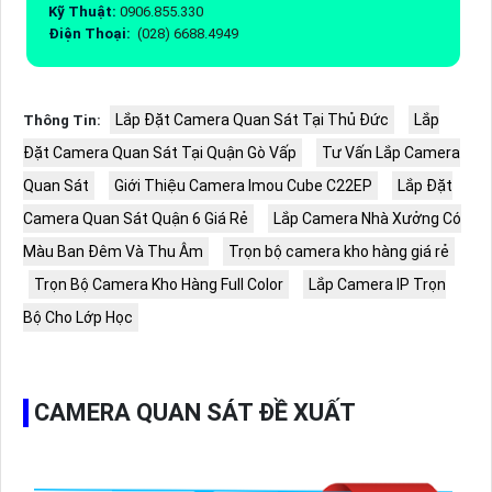
Kỹ Thuật:
0906.855.330
Điện Thoại:
(028) 6688.4949
Lắp Đặt Camera Quan Sát Tại Thủ Đức
Lắp
Thông Tin:
Đặt Camera Quan Sát Tại Quận Gò Vấp
Tư Vấn Lắp Camera
Quan Sát
Giới Thiệu Camera Imou Cube C22EP
Lắp Đặt
Camera Quan Sát Quận 6 Giá Rẻ
Lắp Camera Nhà Xưởng Có
Màu Ban Đêm Và Thu Âm
Trọn bộ camera kho hàng giá rẻ
Trọn Bộ Camera Kho Hàng Full Color
Lắp Camera IP Trọn
Bộ Cho Lớp Học
CAMERA QUAN SÁT ĐỀ XUẤT