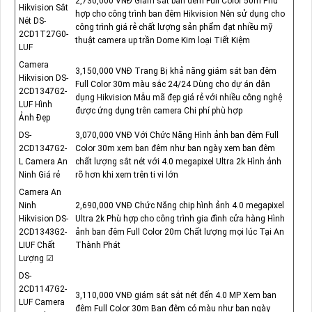
2,730,000 VNĐ Giám sát ban đêm Full Color 50m Phù
Hikvision Sắt
hợp cho công trình ban đêm Hikvision Nên sử dụng cho
Nét DS-
công trình giá rẻ chất lượng sản phẩm đạt nhiều mỹ
2CD1T27G0-
thuật camera up trần Dome Kim loại Tiết Kiệm
LUF
Camera
3,150,000 VNĐ Trang Bị khả năng giám sát ban đêm
Hikvision DS-
Full Color 30m màu sắc 24/24 Dùng cho dự án dân
2CD1347G2-
dụng Hikvision Mẫu mã đẹp giá rẻ với nhiều công nghệ
LUF Hình
được ứng dụng trên camera Chi phí phù hợp
Ảnh Đẹp
DS-
3,070,000 VNĐ Với Chức Năng Hình ảnh ban đêm Full
2CD1347G2-
Color 30m xem ban đêm như ban ngày xem ban đêm
L Camera An
chất lượng sắt nét với 4.0 megapixel Ultra 2k Hình ảnh
Ninh Giá rẻ
rõ hơn khi xem trên ti vi lớn
Camera An
Ninh
2,690,000 VNĐ Chức Năng chip hình ảnh 4.0 megapixel
Hikvision DS-
Ultra 2k Phù hợp cho công trình gia đình cửa hàng Hình
2CD1343G2-
ảnh ban đêm Full Color 20m Chất lượng mọi lúc Tại An
LIUF Chất
Thành Phát
Lượng ☑
DS-
2CD1147G2-
3,110,000 VNĐ giám sát sắt nét đến 4.0 MP Xem ban
LUF Camera
đêm Full Color 30m Ban đêm có màu như ban ngày