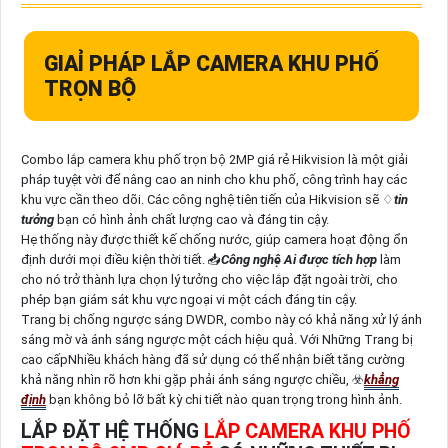
GIAỈ PHÁP LẮP CAMERA KHU PHỐ
TRỌN BỘ
Combo lắp camera khu phố trọn bộ 2MP giá rẻ Hikvision là một giải
pháp tuyệt vời để nâng cao an ninh cho khu phố, công trình hay các
khu vực cần theo dõi. Các công nghệ tiên tiến của Hikvision sẽ ♢
tin
tưởng
bạn có hình ảnh chất lượng cao và đáng tin cậy.
Hẹ thống này được thiết kế chống nước, giúp camera hoạt động ổn
định dưới mọi điều kiện thời tiết. 📥
Công nghệ Ai được tích hợp
làm
cho nó trở thành lựa chọn lý tưởng cho việc lắp đặt ngoài trời, cho
phép bạn giám sát khu vực ngoại vi một cách đáng tin cậy.
Trang bị chống ngược sáng DWDR, combo này có khả năng xử lý ánh
sáng mờ và ánh sáng ngược một cách hiệu quả. Với Những Trang bị
cao cấpNhiều khách hàng đã sử dụng có thể nhận biết tăng cường
khả năng nhìn rõ hơn khi gặp phải ánh sáng ngược chiều, ☣️
khẳng
định
bạn không bỏ lỡ bất kỳ chi tiết nào quan trọng trong hình ảnh.
LẮP ĐẶT HỆ THỐNG
LẮP CAMERA KHU PHỐ