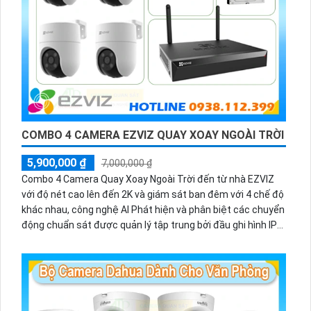
COMBO 4 CAMERA EZVIZ QUAY XOAY NGOÀI TRỜI
5,900,000 ₫
7,000,000 ₫
Combo 4 Camera Quay Xoay Ngoài Trời đến từ nhà EZVIZ
với độ nét cao lên đến 2K và giám sát ban đêm với 4 chế độ
khác nhau, công nghệ AI Phát hiện và phân biệt các chuyển
động chuẩn sát được quản lý tập trung bởi đầu ghi hình IP
WiFi