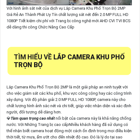
Với hình ảnh sắt nét của dịch vụ Lắp Camera Khu Phố Trọn Bộ 2MP
Giá Rẻ An Thành Phát Uy Tín chất lượng sắt nét đến 2.0 MP FULL HD
1080P Tiết kiệm chi phí với Trang bị công nghệ mới AHD CVI TVI BCS
dễ dàng thi công Chức Năng Cao Cấp
TÌM HIỂU VỀ
LẮP CAMERA KHU PHỐ
TRỌN BỘ
Lắp Camera Khu Phố Trọn Bộ 2MP là một giải pháp an ninh tuyệt vời
cho việc giám sát các khu phố, khu vực công cộng hay các công trình
xây dựng. Với độ phân giải 2.0 MP FULL HD 1080P, camera này cho
chất lượng hình ảnh sắc nét và chi tiết, giúp việc nhận diện và xác định
người, đối tượng dễ dàng hơn.
💎
Tầm quan trọng cao nhất
nổi bật của camera này là khả năng chống
nước. Với Những Trang bị cao cấpNhiều khách hàng đã sử dụng có
thể nhận biết camera hoạt động một cách ổn định trong mọi điều kiện
thời tiết, từ mưa, ẩm ướt cho đến nhiệt độ cao. Đó là lý do tại sao