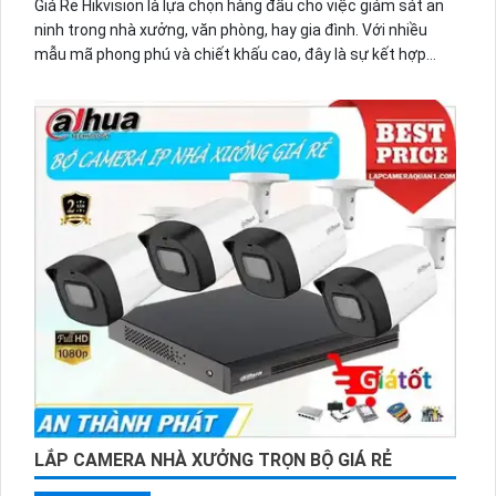
Giá Rẻ Hikvision là lựa chọn hàng đầu cho việc giám sát an
ninh trong nhà xưởng, văn phòng, hay gia đình. Với nhiều
mẫu mã phong phú và chiết khấu cao, đây là sự kết hợp
hoàn hảo giữa giá cả phải chăng và chất lượng tốt. Camera
có khả năng hiển thị màu ban đêm, giúp quan sát rõ ràng
ngay cả trong bóng tối. Với độ phân giải hình ảnh 2.0 MP, sản
phẩm mang lại hình ảnh sắc nét. Đặc biệt, thiết kế nhỏ gọn
và tinh tế phù hợp với mọi không gian văn phòng hoặc gia
đình.
LẮP CAMERA NHÀ XƯỞNG TRỌN BỘ GIÁ RẺ