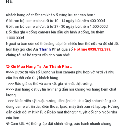
RẺ
Khách hàng có thể tham khảo ổ cứng lưu trữ cao hơn :
Gói trọn bộ camera lưu trữ từ 10 - 14 ngày, bù thêm 400.000đ
Gói trọn bộ camera lưu trữ từ 27 - 30 ngày, bù thêm 1.500.000đ
Đổi đầu ghi 4 cổng camera lên đầu ghi hình 8 cổng, bù thêm
1.000.000đ
Ngoài ra bạn còn có thể nâng cấp lên nhiều hơn thế nữa và để chi tiết
hơn hãy gọi cho
An
Thành
Phát
qua số
Hotline 0938.112.399,
chúng tôi sẽ hỗ trợ tư vấn cho bạn nhé!
🤝 Khi Mua Hàng Tại An Thành Phát:
=>>> Được tư vấn số lượng và loại camera phù hợp với vị trí và nhu
cầu lắp đặt của Quý khách hàng.
=>>> Báo giá cụ thể và cam kết giá rẻ nhất thị trường.
=>>> Bán hàng đặt uy tín lên hàng đầu nói không với hàng kém chất
lượng
=>>> Nhân viên kỹ thuật hướng dẫn tận tình cho Quý khách hàng sử
dụng camera trên tivi, điện thoại, Ipad, máy tính bàn và laptop. Hướng
dẫn cách đổi mật khẩu để bảo mật thông tin tuyệt đối cho Ngôi Nhà
của Bạn.
💎 Cam kết: Hệ thống lắp đặt chính hãng, bảo hành nhanh chóng.