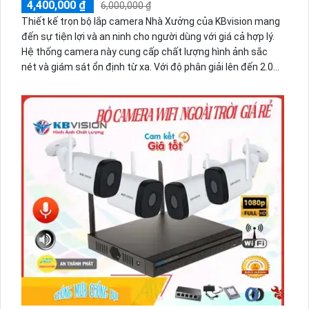
4,400,000 ₫
6,000,000 ₫
Thiết kế trọn bộ lắp camera Nhà Xưởng của KBvision mang
đến sự tiện lợi và an ninh cho người dùng với giá cả hợp lý.
Hệ thống camera này cung cấp chất lượng hình ảnh sắc
nét và giám sát ổn định từ xa. Với độ phân giải lên đến 2.0
MP, không gian giám sát trở nên rõ nét và chi tiết. Hình ảnh
được tái tạo sáng đẹp, giúp người dùng dễ dàng quản lý và
theo dõi từ xa thông qua thiết bị di động như điện thoại. Đây
thực sự là lựa chọn hoàn hảo cho một hệ thống giám sát
hiệu quả và tiện ích.