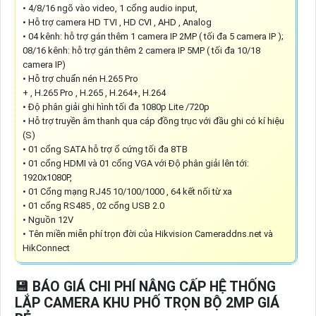
• 4/8/16 ngõ vào video, 1 cổng audio input,
• Hỗ trợ camera HD TVI , HD CVI , AHD , Analog
• 04 kênh: hỗ trợ gán thêm 1 camera IP 2MP ( tối đa 5 camera IP );
08/16 kênh: hỗ trợ gán thêm 2 camera IP 5MP ( tối đa 10/18
camera IP)
• Hỗ trợ chuẩn nén H.265 Pro
+ , H.265 Pro , H.265 , H.264+, H.264
• Độ phân giải ghi hình tối đa 1080p Lite /720p
• Hỗ trợ truyền âm thanh qua cáp đồng trục với đầu ghi có kí hiệu
(S)
• 01 cổng SATA hỗ trợ ổ cứng tối đa 8TB
• 01 cổng HDMI và 01 cổng VGA với Độ phân giải lên tới:
1920x1080P,
• 01 Cổng mạng RJ45 10/100/1000 , 64 kết nối từ xa
• 01 cổng RS485 , 02 cổng USB 2.0
• Nguồn 12V
• Tên miền miễn phí trọn đời của Hikvision Cameraddns.net và
HikConnect
💾 BÁO GIÁ CHI PHÍ NÂNG CẤP HỆ THỐNG
LẮP CAMERA KHU PHỐ TRỌN BỘ 2MP GIÁ