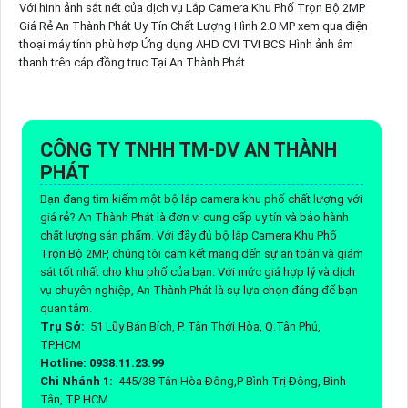
Với hình ảnh sắt nét của dịch vụ Lắp Camera Khu Phố Trọn Bộ 2MP
Giá Rẻ An Thành Phát Uy Tín Chất Lượng Hình 2.0 MP xem qua điện
thoại máy tính phù hợp Ứng dụng AHD CVI TVI BCS Hình ảnh âm
thanh trên cáp đồng trục Tại An Thành Phát
CÔNG TY TNHH TM-DV AN THÀNH
PHÁT
Bạn đang tìm kiếm một bộ lắp camera khu phố chất lượng với
giá rẻ? An Thành Phát là đơn vị cung cấp uy tín và bảo hành
chất lượng sản phẩm. Với đầy đủ bộ lắp Camera Khu Phố
Trọn Bộ 2MP, chúng tôi cam kết mang đến sự an toàn và giám
sát tốt nhất cho khu phố của bạn. Với mức giá hợp lý và dịch
vụ chuyên nghiệp, An Thành Phát là sự lựa chọn đáng để bạn
quan tâm.
Trụ Sở:
51 Lũy Bán Bích, P. Tân Thới Hòa, Q.Tân Phú,
TP.HCM
Hotline: 0938.11.23.99
Chi Nhánh 1:
445/38 Tân Hòa Đông,P Bình Trị Đông, Bình
Tân, TP HCM