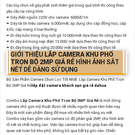
Các tùy chọn sẽ gây phát sinh thêm giá trong quá trình thi công theo
yêu cầu tại công trình:
✒ Dây điện nguồn 220V cho camera: 6000đ/1m
✒ Dây tải tín hiệu camera: 6.000/mét, áp dụng cho cáp đồng trục, cáp
4 lõi, cáp mạng 5 loại thường
✒ Đi dây luồn trong ống ruột gà 10.000/mét dựa theo thi công thực tế
✒ Đi dây âm trong nẹp điện 15.000/ mét dựa theo thi công thực tế
✒ Đi dây trong ống cứng 20.000/ mét dựa theo thi công thực tế
GIỚI THIỆU
LẮP CAMERA KHU PHỐ
TRỌN BỘ 2MP GIÁ RẺ
HÌNH ẢNH SẮT
NÉT DỄ DÀNG SỬ DỤNG
Bộ Sản Phẩm Camera Chọn Lọc Tốt Nhất: Lắp Camera Khu Phố Trọn
Bộ 2MP Giá Rẻ
lắp đặt camera khách sạn giá rẻ dahua
Combo
Lắp Camera Khu Phố Trọn Bộ 2MP Giá Rẻ
là một dòng
camera nhỏ gọn mỹ thuật được rất nhiều người quan tâm hiện nay.
Đây là một sản phẩm đáng để mua với nhiều tính năng ưu việt.
Combo này bao gồm các camera có độ phân giải 2MP, cho hình ảnh
rõ nét và chất lượng cao. Việc lắp camera trọn bộ giúp bạn dễ dàng
quan sát toàn bộ khu phố, không bỏ qua bất kỳ góc nào. Chiếc