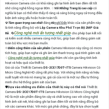
Hikvision Camera còn có khả năng ghi lại hình ảnh ban đêm rất tốt
nhờ công nghệ hồng ngoại 80m. ♢
Với Những Trang bị cao cấp
có
nghĩa là bạn có thể nhìn thấy rõ ràng và sáng bóng ngay cả trong điều
kiện ánh sáng yếu hoặc hoàn toàn tối.
💎
Tầm quan trọng cao nhất
đáng 📸
nghĩ Đến
khác của sản phẩm này
là tính năng đồng bộ với
Lắp Camera Khu Phố Trọn Bộ 2MP Giá
Công nghệ mới ấn tượng nhất giúp
Rẻ
. 🔄
cho phép bạn kết nối
và kiểm soát nhiều camera cùng một lúc, giúp bạn dễ dàng giám sát
toàn bộ khu vực mà bạn muốn.
♾
Điểm cộng thêm của sản phẩm
Camera Hikvision này cũng có micro
tích hợp, giúp bạn nghe và ghi âm âm thanh trong quá trình giám sát.
♢
Công nghệ mới ấn tượng nhất giúp
thậm chí còn gia tăng tính linh
hoạt và hiệu quả của thiết bị.
Giá cả của Thiết Bị Camera
DS-2CE17D0T-IT5
Camera Hikvision Có
Micro Công Nghệ HD cũng rất phù hợp. Với những tính năng và hiệu
suất tuyệt vời mà nó mang lại, giá cả của nó là một sự đầu tư thông
minh cho hệ thống giám sát của bạn.
🛡
Dựa vào những ưu điểm của thiết bị này có thể nói
Thiết Bị
Camera
DS-2CE17D0T-IT5
Camera Hikvision Có Micro Công Nghệ
HD là một sản phẩm đáng tin cậy và chất lượng cao với công nghệ
hình ảnh sắt nét, khả năng ghi lại ban đêm tốt và tính năng đồng bộ
với các camera khác. Với mức giá phải chăng, đây là lựa chọn tuyệt