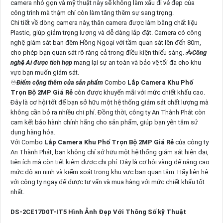
camera nhỏ gọn và mỹ thuật này sẽ không làm xấu đi vẻ đẹp của
công trình mà thậm chí còn làm tăng thêm sự sang trọng.
Chi tiết về dòng camera này, thân camera được làm bằng chất liệu
Plastic, giúp giảm trọng lượng và dễ dàng lắp đặt. Camera có công
nghệ giám sát ban đêm Hồng Ngoại với tầm quan sát lên đến 80m,
cho phép bạn quan sát rõ ràng cả trong điều kiện thiếu sáng. 📥
Công
nghệ Ai được tích hợp
mang lại sự an toàn và bảo vệ tối đa cho khu
vực bạn muốn giám sát.
♾
Điểm cộng thêm của sản phẩm
Combo
Lắp Camera Khu Phố
Trọn Bộ 2MP Giá Rẻ
còn được khuyến mãi với mức chiết khấu cao.
Đây là cơ hội tốt để bạn sở hữu một hệ thống giám sát chất lượng mà
không cần bỏ ra nhiều chi phí. Đồng thời, công ty An Thành Phát còn
cam kết bảo hành chính hãng cho sản phẩm, giúp bạn yên tâm sử
dụng hàng hóa.
Với Combo
Lắp Camera Khu Phố Trọn Bộ 2MP Giá Rẻ
của công ty
An Thành Phát, bạn không chỉ sở hữu một hệ thống giám sát hiện đại,
tiện ích mà còn tiết kiệm được chi phí. Đây là cơ hội vàng để nâng cao
mức độ an ninh và kiểm soát trong khu vực bạn quan tâm. Hãy liên hệ
với công ty ngay để được tư vấn và mua hàng với mức chiết khấu tốt
nhất.
DS-2CE17D0T-IT5 Hình Ảnh Đẹp Với Thông Số kỹ Thuật