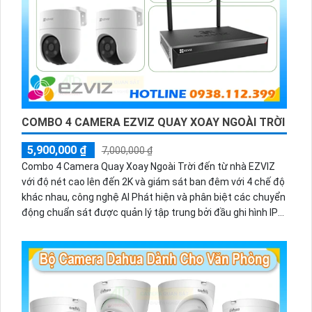
COMBO 4 CAMERA EZVIZ QUAY XOAY NGOÀI TRỜI
5,900,000 ₫
7,000,000 ₫
Combo 4 Camera Quay Xoay Ngoài Trời đến từ nhà EZVIZ
với độ nét cao lên đến 2K và giám sát ban đêm với 4 chế độ
khác nhau, công nghệ AI Phát hiện và phân biệt các chuyển
động chuẩn sát được quản lý tập trung bởi đầu ghi hình IP
WiFi