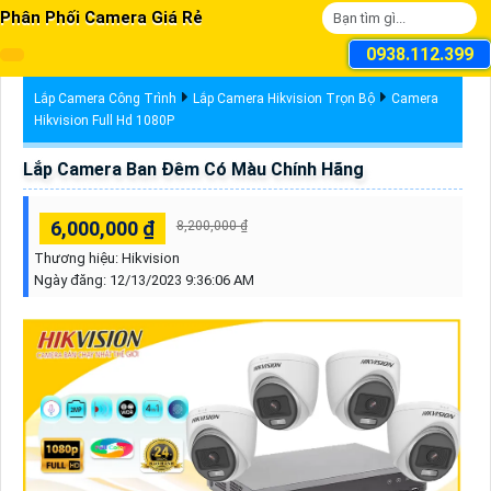
Phân Phối Camera Giá Rẻ
0938.112.399
Lắp Camera Công Trình
Lắp Camera Hikvision Trọn Bộ
Camera
Hikvision Full Hd 1080P
Lắp Camera Ban Đêm Có Màu Chính Hãng
6,000,000 ₫
8,200,000 ₫
Thương hiệu:
Hikvision
Ngày đăng:
12/13/2023 9:36:06 AM