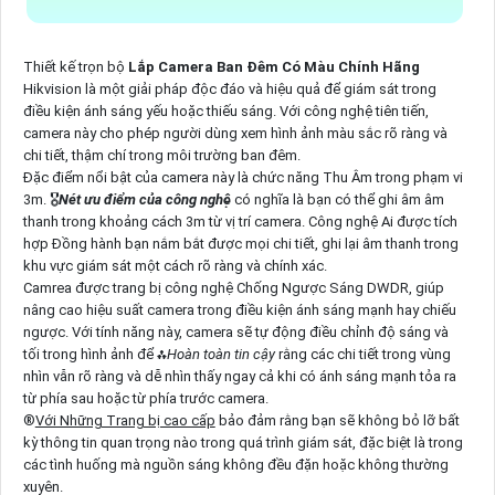
Thiết kế trọn bộ
Lắp Camera Ban Đêm Có Màu Chính Hãng
Hikvision là một giải pháp độc đáo và hiệu quả để giám sát trong
điều kiện ánh sáng yếu hoặc thiếu sáng. Với công nghệ tiên tiến,
camera này cho phép người dùng xem hình ảnh màu sắc rõ ràng và
chi tiết, thậm chí trong môi trường ban đêm.
Đặc điểm nổi bật của camera này là chức năng Thu Âm trong phạm vi
3m. 🎖️
Nét ưu điểm của công nghệ
có nghĩa là bạn có thể ghi âm âm
thanh trong khoảng cách 3m từ vị trí camera. Công nghệ Ai được tích
hợp Đồng hành bạn nắm bắt được mọi chi tiết, ghi lại âm thanh trong
khu vực giám sát một cách rõ ràng và chính xác.
Camrea được trang bị công nghệ Chống Ngược Sáng DWDR, giúp
nâng cao hiệu suất camera trong điều kiện ánh sáng mạnh hay chiếu
ngược. Với tính năng này, camera sẽ tự động điều chỉnh độ sáng và
tối trong hình ảnh để ⁂
Hoàn toàn tin cậy
rằng các chi tiết trong vùng
nhìn vẫn rõ ràng và dễ nhìn thấy ngay cả khi có ánh sáng mạnh tỏa ra
từ phía sau hoặc từ phía trước camera.
®️
Với Những Trang bị cao cấp
bảo đảm rằng bạn sẽ không bỏ lỡ bất
kỳ thông tin quan trọng nào trong quá trình giám sát, đặc biệt là trong
các tình huống mà nguồn sáng không đều đặn hoặc không thường
xuyên.