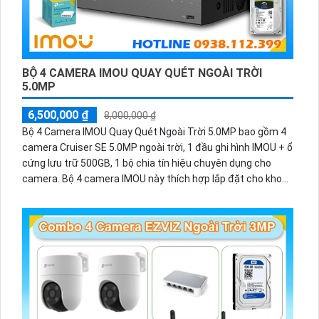
BỘ 4 CAMERA IMOU QUAY QUÉT NGOÀI TRỜI
5.0MP
6,500,000 ₫
8,000,000 ₫
Bộ 4 Camera IMOU Quay Quét Ngoài Trời 5.0MP bao gồm 4
camera Cruiser SE 5.0MP ngoài trời, 1 đầu ghi hình IMOU + ổ
cứng lưu trữ 500GB, 1 bộ chia tín hiệu chuyên dụng cho
camera. Bộ 4 camera IMOU này thích hợp lắp đặt cho kho
hàng, nhà xưởng, khu phố và khu vực cần giám sát ngoài
trời.