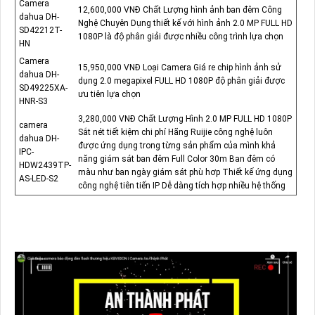
Camera
12,600,000 VNĐ Chất Lượng hình ảnh ban đêm Công
dahua DH-
Nghệ Chuyên Dụng thiết kế với hình ảnh 2.0 MP FULL HD
SD42212T-
1080P là độ phân giải được nhiều công trình lựa chọn
HN
Camera
15,950,000 VNĐ Loại Camera Giá re chip hình ảnh sử
dahua DH-
dụng 2.0 megapixel FULL HD 1080P độ phân giải được
SD49225XA-
ưu tiên lựa chọn
HNR-S3
3,280,000 VNĐ Chất Lượng Hình 2.0 MP FULL HD 1080P
camera
Sắt nét tiết kiệm chi phí Hãng Ruijie công nghệ luôn
dahua DH-
được ứng dụng trong từng sản phẩm của mình khả
IPC-
năng giám sát ban đêm Full Color 30m Ban đêm có
HDW2439TP-
màu như ban ngày giám sát phù hơp Thiết kế ứng dụng
AS-LED-S2
công nghệ tiên tiến IP Dễ dàng tích hợp nhiều hệ thống