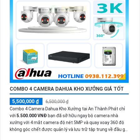
COMBO 4 CAMERA DAHUA KHO XƯỞNG GIÁ TỐT
5,500,000 ₫
6,500,000 ₫
Combo 4 Camera Dahua Kho Xưởng tại An Thành Phát chỉ
với
5.500.000 VNĐ
bạn đã sỡ hữu ngay bộ camera nhà
xưởng với 4 mắt camera độ nét 5MP và quay xoay 360 độ
không góc chết được quản lý và lưu trữ tập trung về đầu ghi
hình ổ cứng hỗ trợ xem qua tivi.