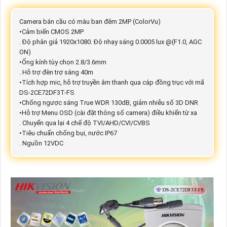
Camera bán cầu có màu ban đêm 2MP (ColorVu)
•Cảm biến CMOS 2MP
. Độ phân giả 1920x1080. Độ nhạy sáng 0.0005 lux @(F1.0, AGC
ON)
•Ống kính tùy chọn 2.8/3.6mm
. Hỗ trợ đèn trợ sáng 40m
•Tích hợp mic, hỗ trợ truyền âm thanh qua cáp đồng trục với mã
DS-2CE72DF3T-FS
•Chống ngược sáng True WDR 130dB, giảm nhiễu số 3D DNR
•Hỗ trợ Menu OSD (cài đặt thông số camera) điều khiển từ xa
. Chuyển qua lại 4 chế độ TVI/AHD/CVI/CVBS
•Tiêu chuẩn chống bụi, nước IP67
. Nguồn 12VDC