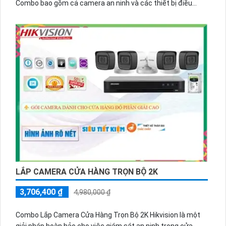
Combo bao gồm cả camera an ninh và các thiết bị điều
khiển như micro và loa. Với chức năng vượt trội của mình,
combo này có khả năng thu âm và phát lại âm thanh một
cách chất lượng
LẮP CAMERA CỬA HÀNG TRỌN BỘ 2K
3,706,400 ₫
4,980,000 ₫
Combo Lắp Camera Cửa Hàng Trọn Bộ 2K Hikvision là một
giải pháp hoàn hảo cho việc giám sát an ninh trong cửa