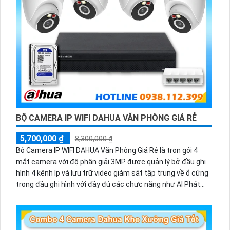
BỘ CAMERA IP WIFI DAHUA VĂN PHÒNG GIÁ RẺ
5,700,000 ₫
8,300,000 ₫
Bộ Camera IP WIFI DAHUA Văn Phòng Giá Rẻ là trọn gói 4
mắt camera với độ phân giải 3MP được quản lý bở đầu ghi
hình 4 kênh Ip và lưu trữ video giám sát tập trung về ổ cứng
trong đầu ghi hình với đầy đủ các chưc năng như AI Phát
hiện chuyển động, đàm thoại âm thanh 2 chiều và giám sát
có màu vào ban đêm