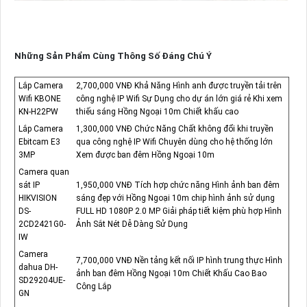
Những Sản Phẩm Cùng Thông Số Đáng Chú Ý
Lắp Camera
2,700,000 VNĐ Khả Năng Hình anh được truyền tải trên
Wifi KBONE
công nghệ IP Wifi Sự Dụng cho dự án lớn giá rẻ Khi xem
KN-H22PW
thiếu sáng Hồng Ngoại 10m Chiết khấu cao
Lắp Camera
1,300,000 VNĐ Chức Năng Chất không đổi khi truyền
Ebitcam E3
qua công nghệ IP Wifi Chuyên dùng cho hệ thống lớn
3MP
Xem được ban đêm Hồng Ngoại 10m
Camera quan
sát IP
1,950,000 VNĐ Tích hợp chức năng Hình ảnh ban đêm
HIKVISION
sáng đẹp với Hồng Ngoại 10m chip hình ảnh sử dụng
DS-
FULL HD 1080P 2.0 MP Giải pháp tiết kiệm phù hợp Hình
2CD2421G0-
Ảnh Sắt Nét Dễ Dàng Sử Dụng
IW
Camera
7,700,000 VNĐ Nền tảng kết nối IP hình trung thực Hình
dahua DH-
ảnh ban đêm Hồng Ngoại 10m Chiết Khấu Cao Bao
SD29204UE-
Công Lắp
GN