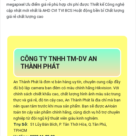
megapixel Ưu điểm giá rẻ phù hợp chi phí được Thiết kế Công nghệ
cập nhật mới nhất là AHD CVI TVI BCS Hoặt động bền bỉ Chất lượng
giá rẻ chất lượng cao
CÔNG TY TNHH TM-DV AN
THÀNH PHÁT
An Thành Phát là đơn vị bán hàng uy tín, chuyên cung cấp đầy
đủ bộ lắp camera ban đêm có màu chính hãng Hikvision. Với
chính sách chiết khấu cao, chất lượng hình ảnh màu sắc trung
thực và giá rẻ, độ tin cậy cao, An Thành Phát là địa chỉ mà bạn
nên quan tâm trước khi mua sản phẩm. Bạn sẽ được ⁂
Hoàn
toàn tin cậy
sản phẩm chính hãng, cùng dịch vụ hỗ trợ chuyên
nghiệp từ đội ngũ kỹ thuật viên giàu kinh nghiệm.
Trụ Sở:
51 Lũy Bán Bích, P. Tân Thới Hòa, Q.Tân Phú,
TP.HCM