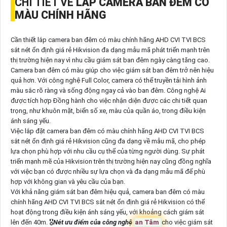
CHI TIẾT VỀ
LẮP CAMERA BAN ĐÊM CÓ
MÀU CHÍNH HÃNG
Cần thiết lắp camera ban đêm có màu chính hãng AHD CVI TVI BCS
sắt nét ổn định giá rẻ Hikvision đa dạng mẫu mã phát triển mạnh trên
thị trường hiện nay vì nhu cầu giám sát ban đêm ngày càng tăng cao.
Camera ban đêm có màu giúp cho việc giám sát ban đêm trở nên hiệu
quả hơn. Với công nghệ Full Color, camera có thể truyền tải hình ảnh
màu sắc rõ ràng và sống động ngay cả vào ban đêm. Công nghệ Ai
được tích hợp Đồng hành cho việc nhận diện được các chi tiết quan
trọng, như khuôn mặt, biển số xe, màu của quần áo, trong điều kiện
ánh sáng yếu.
Việc lắp đặt camera ban đêm có màu chính hãng AHD CVI TVI BCS
sắt nét ổn định giá rẻ Hikvision cũng đa dạng về mẫu mã, cho phép
lựa chọn phù hợp với nhu cầu cụ thể của từng người dùng. Sự phát
triển mạnh mẽ của Hikvision trên thị trường hiện nay cũng đồng nghĩa
với việc bạn có được nhiều sự lựa chọn và đa dạng mẫu mã để phù
hợp với không gian và yêu cầu của bạn.
Với khả năng giám sát ban đêm hiệu quả, camera ban đêm có màu
chính hãng AHD CVI TVI BCS sắt nét ổn định giá rẻ Hikvision có thể
hoạt động trong điều kiện ánh sáng yếu, với khoảng cách giám sát
lên đến 40m. 🎖️
Nét ưu điểm của công nghệ
an Tâm
cho việc giám sát