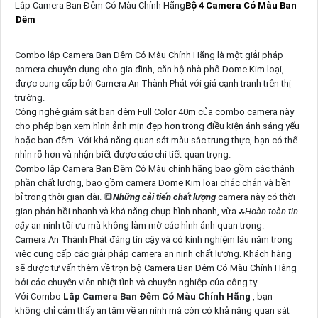
Lắp Camera Ban Đêm Có Màu Chính Hãng
Bộ 4 Camera Có Màu Ban
Đêm
Combo lắp Camera Ban Đêm Có Màu Chính Hãng là một giải pháp
camera chuyên dụng cho gia đình, căn hộ nhà phố Dome Kim loại,
được cung cấp bởi Camera An Thành Phát với giá cạnh tranh trên thị
trường.
Công nghệ giám sát ban đêm Full Color 40m của combo camera này
cho phép bạn xem hình ảnh mịn đẹp hơn trong điều kiện ánh sáng yếu
hoặc ban đêm. Với khả năng quan sát màu sắc trung thực, bạn có thể
nhìn rõ hơn và nhận biết được các chi tiết quan trọng.
Combo lắp Camera Ban Đêm Có Màu chính hãng bao gồm các thành
phần chất lượng, bao gồm camera Dome Kim loại chắc chắn và bền
bỉ trong thời gian dài. 🔳
Những cải tiến chất lượng
camera này có thời
gian phản hồi nhanh và khả năng chụp hình nhanh, vừa ⁂
Hoàn toàn tin
cậy
an ninh tối ưu mà không làm mờ các hình ảnh quan trọng.
Camera An Thành Phát đáng tin cậy và có kinh nghiệm lâu năm trong
việc cung cấp các giải pháp camera an ninh chất lượng. Khách hàng
sẽ được tư vấn thêm về trọn bộ Camera Ban Đêm Có Màu Chính Hãng
bởi các chuyên viên nhiệt tình và chuyên nghiệp của công ty.
Với Combo
Lắp Camera Ban Đêm Có Màu Chính Hãng
, bạn
không chỉ cảm thấy an tâm về an ninh mà còn có khả năng quan sát