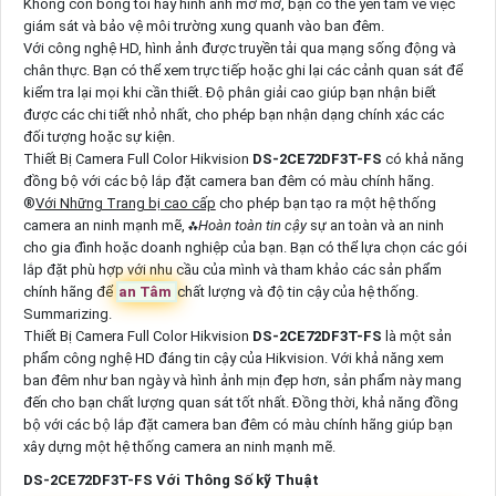
Không còn bóng tối hay hình ảnh mờ mờ, bạn có thể yên tâm về việc
giám sát và bảo vệ môi trường xung quanh vào ban đêm.
Với công nghệ HD, hình ảnh được truyền tải qua mạng sống động và
chân thực. Bạn có thể xem trực tiếp hoặc ghi lại các cảnh quan sát để
kiểm tra lại mọi khi cần thiết. Độ phân giải cao giúp bạn nhận biết
được các chi tiết nhỏ nhất, cho phép bạn nhận dạng chính xác các
đối tượng hoặc sự kiện.
Thiết Bị Camera Full Color Hikvision
DS-2CE72DF3T-FS
có khả năng
đồng bộ với các bộ lắp đặt camera ban đêm có màu chính hãng.
®️
Với Những Trang bị cao cấp
cho phép bạn tạo ra một hệ thống
camera an ninh mạnh mẽ, ⁂
Hoàn toàn tin cậy
sự an toàn và an ninh
cho gia đình hoặc doanh nghiệp của bạn. Bạn có thể lựa chọn các gói
lắp đặt phù hợp với nhu cầu của mình và tham khảo các sản phẩm
chính hãng để
an Tâm
chất lượng và độ tin cậy của hệ thống.
Summarizing.
Thiết Bị Camera Full Color Hikvision
DS-2CE72DF3T-FS
là một sản
phẩm công nghệ HD đáng tin cậy của Hikvision. Với khả năng xem
ban đêm như ban ngày và hình ảnh mịn đẹp hơn, sản phẩm này mang
đến cho bạn chất lượng quan sát tốt nhất. Đồng thời, khả năng đồng
bộ với các bộ lắp đặt camera ban đêm có màu chính hãng giúp bạn
xây dựng một hệ thống camera an ninh mạnh mẽ.
DS-2CE72DF3T-FS Với Thông Số kỹ Thuật