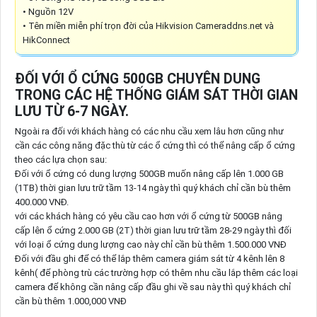
• Nguồn 12V
• Tên miền miễn phí trọn đời của Hikvision Cameraddns.net và
HikConnect
ĐỐI VỚI Ổ CỨNG 500GB CHUYÊN DUNG
TRONG CÁC HỆ THỐNG GIÁM SÁT THỜI GIAN
LƯU TỪ 6-7 NGÀY.
Ngoài ra đối với khách hàng có các nhu cầu xem lâu hơn cũng như
cần các công năng đặc thù từ các ổ cứng thì có thể nâng cấp ổ cứng
theo các lựa chọn sau:
Đối với ổ cứng có dung lượng 500GB muốn nâng cấp lên 1.000 GB
(1TB) thời gian lưu trữ tầm 13-14 ngày thì quý khách chỉ cần bù thêm
400.000 VNĐ.
với các khách hàng có yêu cầu cao hơn với ổ cứng từ 500GB nâng
cấp lên ổ cứng 2.000 GB (2T) thời gian lưu trữ tầm 28-29 ngày thì đối
với loại ổ cứng dung lượng cao này chỉ cần bù thêm 1.500.000 VNĐ
Đối với đầu ghi để có thể lắp thêm camera giám sát từ 4 kênh lên 8
kênh( để phòng trù các trường hợp có thêm nhu cầu lắp thêm các loại
camera để không cần nâng cấp đầu ghi về sau này thì quý khách chỉ
cần bù thêm 1.000,000 VNĐ