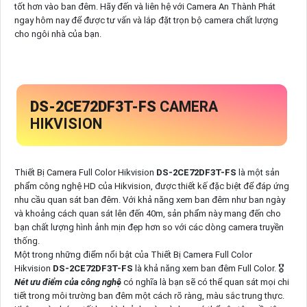
tốt hơn vào ban đêm. Hãy đến và liên hệ với Camera An Thành Phát
ngay hôm nay để được tư vấn và lắp đặt trọn bộ camera chất lượng
cho ngôi nhà của bạn.
DS-2CE72DF3T-FS
CAMERA
HIKVISION
Thiết Bị Camera Full Color Hikvision
DS-2CE72DF3T-FS
là một sản
phẩm công nghệ HD của Hikvision, được thiết kế đặc biệt để đáp ứng
nhu cầu quan sát ban đêm. Với khả năng xem ban đêm như ban ngày
và khoảng cách quan sát lên đến 40m, sản phẩm này mang đến cho
bạn chất lượng hình ảnh mịn đẹp hơn so với các dòng camera truyền
thống.
Một trong những điểm nổi bật của Thiết Bị Camera Full Color
Hikvision
DS-2CE72DF3T-FS
là khả năng xem ban đêm Full Color. 🎖️
Nét ưu điểm của công nghệ
có nghĩa là bạn sẽ có thể quan sát mọi chi
tiết trong môi trường ban đêm một cách rõ ràng, màu sắc trung thực.