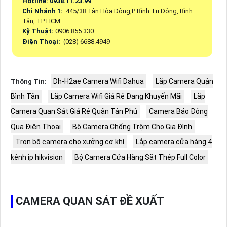
Hotline: 0938.11.23.99
Chi Nhánh 1:
445/38 Tân Hòa Đông,P Bình Trị Đông, Bình
Tân, TP HCM
Kỹ Thuật:
0906.855.330
Điện Thoại:
(028) 6688.4949
Dh-H2ae Camera Wifi Dahua
Lăp Camera Quận
Thông Tin:
Bình Tân
Lắp Camera Wifi Giá Rẻ Đang Khuyến Mãi
Lắp
Camera Quan Sát Giá Rẻ Quận Tân Phú
Camera Báo Động
Qua Điện Thoại
Bộ Camera Chống Trộm Cho Gia Đình
Trọn bộ camera cho xưởng cơ khí
Lắp camera cửa hàng 4
kênh ip hikvision
Bộ Camera Cửa Hàng Sắt Thép Full Color
CAMERA QUAN SÁT ĐỀ XUẤT