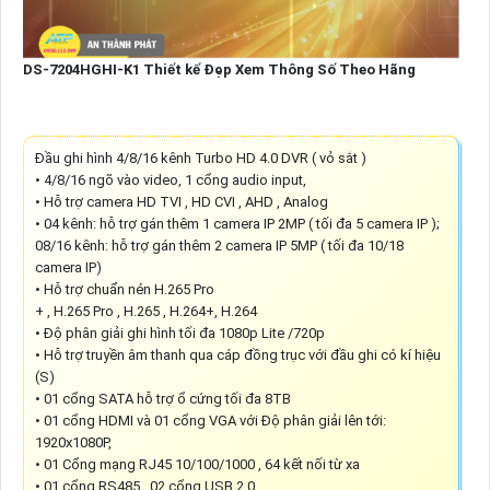
DS-7204HGHI-K1 Thiết kế Đẹp Xem Thông Số Theo Hãng
Đầu ghi hình 4/8/16 kênh Turbo HD 4.0 DVR ( vỏ sắt )
• 4/8/16 ngõ vào video, 1 cổng audio input,
• Hỗ trợ camera HD TVI , HD CVI , AHD , Analog
• 04 kênh: hỗ trợ gán thêm 1 camera IP 2MP ( tối đa 5 camera IP );
08/16 kênh: hỗ trợ gán thêm 2 camera IP 5MP ( tối đa 10/18
camera IP)
• Hỗ trợ chuẩn nén H.265 Pro
+ , H.265 Pro , H.265 , H.264+, H.264
• Độ phân giải ghi hình tối đa 1080p Lite /720p
• Hỗ trợ truyền âm thanh qua cáp đồng trục với đầu ghi có kí hiệu
(S)
• 01 cổng SATA hỗ trợ ổ cứng tối đa 8TB
• 01 cổng HDMI và 01 cổng VGA với Độ phân giải lên tới:
1920x1080P,
• 01 Cổng mạng RJ45 10/100/1000 , 64 kết nối từ xa
• 01 cổng RS485 , 02 cổng USB 2.0