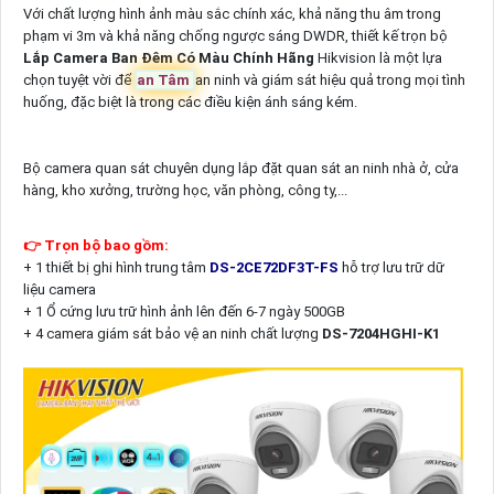
Với chất lượng hình ảnh màu sắc chính xác, khả năng thu âm trong
phạm vi 3m và khả năng chống ngược sáng DWDR, thiết kế trọn bộ
Lắp Camera Ban Đêm Có Màu Chính Hãng
Hikvision là một lựa
chọn tuyệt vời để
an Tâm
an ninh và giám sát hiệu quả trong mọi tình
huống, đặc biệt là trong các điều kiện ánh sáng kém.
Bộ camera quan sát chuyên dụng lắp đặt quan sát an ninh nhà ở, cửa
hàng, kho xưởng, trường học, văn phòng, công ty,...
👉 Trọn bộ bao gồm:
+ 1 thiết bị ghi hình trung tâm
DS-2CE72DF3T-FS
hỗ trợ lưu trữ dữ
liệu camera
+ 1 Ổ cứng lưu trữ hình ảnh lên đến 6-7 ngày 500GB
+ 4 camera giám sát bảo vệ an ninh chất lượng
DS-7204HGHI-K1