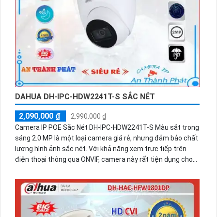
mang lại sự an tâm và thuận lợi cho người dùng trong việc
quản lý và giám sát an ninh.
DAHUA DH-IPC-HDW2241T-S SẮC NÉT
2,090,000 ₫
2,990,000 ₫
Camera IP POE Sắc Nét DH-IPC-HDW2241T-S Màu sắt trong
sáng 2.0 MP là một loại camera giá rẻ, nhưng đảm bảo chất
lượng hình ảnh sắc nét. Với khả năng xem trực tiếp trên
điện thoại thông qua ONVIF, camera này rất tiện dụng cho
việc giám sát từ xa. Đặc biệt, công nghệ giám sát ban đêm
Hồng Ngoại 30m giúp camera hoạt động hiệu quả trong mọi
điều kiện ánh sáng. Với thiết kế Dome Kim Loại, nó thích
hợp cho cửa hàng, gia đình, căn hộ. Ngoài ra, camera còn
được trang bị công nghệ mới nhất IP POE, giúp quản lý từ xa