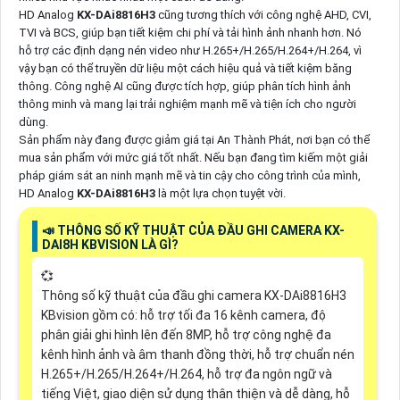
HD Analog
KX-DAi8816H3
cũng tương thích với công nghệ AHD, CVI,
TVI và BCS, giúp bạn tiết kiệm chi phí và tải hình ảnh nhanh hơn. Nó
hỗ trợ các định dạng nén video như H.265+/H.265/H.264+/H.264, vì
vậy bạn có thể truyền dữ liệu một cách hiệu quả và tiết kiệm băng
thông. Công nghệ AI cũng được tích hợp, giúp phân tích hình ảnh
thông minh và mang lại trải nghiệm mạnh mẽ và tiện ích cho người
dùng.
Sản phẩm này đang được giảm giá tại An Thành Phát, nơi bạn có thể
mua sản phẩm với mức giá tốt nhất. Nếu bạn đang tìm kiếm một giải
pháp giám sát an ninh mạnh mẽ và tin cậy cho công trình của mình,
HD Analog
KX-DAi8816H3
là một lựa chọn tuyệt vời.
📣 THÔNG SỐ KỸ THUẬT CỦA ĐẦU GHI CAMERA KX-
DAI8H KBVISION LÀ GÌ?
💞
Thông số kỹ thuật của đầu ghi camera KX-DAi8816H3
KBvision gồm có: hỗ trợ tối đa 16 kênh camera, độ
phân giải ghi hình lên đến 8MP, hỗ trợ công nghệ đa
kênh hình ảnh và âm thanh đồng thời, hỗ trợ chuẩn nén
H.265+/H.265/H.264+/H.264, hỗ trợ đa ngôn ngữ và
tiếng Việt, giao diện sử dụng thân thiện và dễ dàng, hỗ