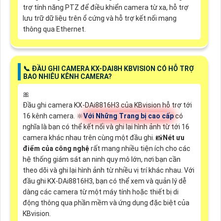
trợ tính năng PTZ để điều khiển camera từ xa, hỗ trợ
lưu trữ dữ liệu trên ổ cứng và hỗ trợ kết nối mạng
thông qua Ethernet.
📞 ĐẦU GHI CAMERA KX-DAI8H KBVISION CÓ HỖ TRỢ
BAO NHIÊU KÊNH CAMERA?
🎀
Đầu ghi camera KX-DAi8816H3 của KBvision hỗ trợ tới
16 kênh camera. 🔆
Với Những Trang bị cao cấp
có
nghĩa là bạn có thể kết nối và ghi lại hình ảnh từ tới 16
camera khác nhau trên cùng một đầu ghi. 📸
Nét ưu
điểm của công nghệ
rất mang nhiều tiện ích cho các
hệ thống giám sát an ninh quy mô lớn, nơi bạn cần
theo dõi và ghi lại hình ảnh từ nhiều vị trí khác nhau. Với
đầu ghi KX-DAi8816H3, bạn có thể xem và quản lý dễ
dàng các camera từ một máy tính hoặc thiết bị di
động thông qua phần mềm và ứng dụng đặc biệt của
KBvision.