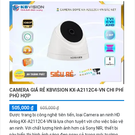
năng ghi âm và xem từ xa qua ứng dụng điện thoại di động.
Thiết bị cũng được trang bị các tính năng bổ sung như phát
hiện chuyển động và cảnh báo qua email hoặc ứng dụng
điện thoại. Với thiết kế nhỏ gọn, dễ dàng lắp đặt và thích
ứng với mọi môi trường, thiết bị camera này là lựa chọn lý
tưởng cho việc giám sát an ninh chất lượng cao.
CAMERA GIÁ RẺ KBVISION KX-A2112C4-VN CHI PHÍ
PHÙ HỢP
505,000 ₫
605,000 ₫
Được trang bị công nghệ tiên tiến, loại Camera an ninh HD
Anlog KX-A2112C4-VN là lựa chọn tuyệt vời cho việc bảo vệ
an ninh. Với chất lượng hình ảnh hơn cả Sony NIR, thiết bị
này hiển thị hình ảnh sáng đẹp ngay cả trong môi trường