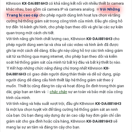
KBvision
KX-DAi8816H3
có khả năng kết nối với nhiều thiết bị camera
khác nhau, bao gồm cả camera IP và camera analog. 🔆
Với Những
Trang bị cao cấp
cho phép người dùng linh hoạt lựa chọn và tăng
cường hệ thống giám sát trong công trình của mình. Đầu ghi cũng hỗ
trợ đến 16 kênh ghi hình, cho phép bạn theo dõi và ghi lại các sự kiện
quan trọng một cách chi tiết.
Với tính năng ghi hình chất lượng cao, KBvision
KX-DAi8816H3
cho
phép người dùng xem lại và chia sẻ các video và hình ảnh đã được
ghi lại một cách dễ dàng. Đầu ghi này cũng hỗ trợ các tính năng giám
sát từ xa thông qua mạng internet, cho phép bạn theo dõi và kiểm
soát hệ thống giám sát của mình từ bất kỳ đâu và bất kỳ thiết bị nào.
️🏅️
Kết hợp những chức năng đáng chú trọng nhất
KBvision
KX-
DAi8816H3
có giao diện người dùng thân thiện và dễ sử dụng, giúp
người dùng dễ dàng cấu hình thiết lập hệ thống giám sát theo ý
muốn. Thiết bị cũng đáng tin cậy và hoạt động ổn định trong thời gian
dài, giúp bạn an tâm và ♢
chắc chắn
sự an toàn và bảo mật của công
trình của mình.
Với tính năng và hiệu suất vượt trội, đầu ghi KBvision
KX-DAi8816H3
là một lựa chọn tuyệt vời để tăng cường hệ thống giám sát an ninh
của bạn. Dù bạn đang xây dựng dự án cao cấp hay đơn giản chỉ cần
giám sát cho gia đình hoặc cửa hàng, KBvision
KX-DAi8816H3
sẽ
mang lại sự an tâm và đáng tin cậy cho bạn.