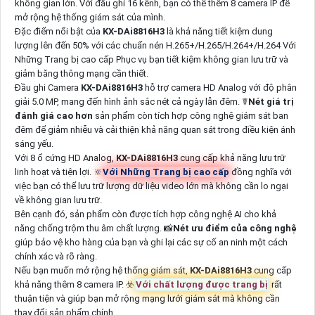
không gian lớn. Với đầu ghi 16 kênh, bạn có thể thêm 8 camera IP để
mở rộng hệ thống giám sát của mình.
Đặc điểm nổi bật của
KX-DAi8816H3
là khả năng tiết kiệm dung
lượng lên đến 50% với các chuẩn nén H.265+/H.265/H.264+/H.264 Với
Những Trang bị cao cấp Phục vụ bạn tiết kiệm không gian lưu trữ và
giảm băng thông mạng cần thiết.
Đầu ghi Camera
KX-DAi8816H3
hỗ trợ camera HD Analog với độ phân
giải 5.0 MP, mang đến hình ảnh sắc nét cả ngày lẫn đêm. ☤
Nét giá trị
đánh giá cao hơn
sản phẩm còn tích hợp công nghệ giám sát ban
đêm để giảm nhiễu và cải thiện khả năng quan sát trong điều kiện ánh
sáng yếu.
Với 8 ổ cứng HD Analog,
KX-DAi8816H3
cung cấp khả năng lưu trữ
linh hoạt và tiện lợi. 🔆
Với Những Trang bị cao cấp
đồng nghĩa với
việc bạn có thể lưu trữ lượng dữ liệu video lớn mà không cần lo ngại
về không gian lưu trữ.
Bên cạnh đó, sản phẩm còn được tích hợp công nghệ AI cho khả
năng chống trộm thu âm chất lượng. 📸
Nét ưu điểm của công nghệ
giúp bảo vệ kho hàng của bạn và ghi lại các sự cố an ninh một cách
chính xác và rõ ràng.
Nếu bạn muốn mở rộng hệ thống giám sát,
KX-DAi8816H3
cung cấp
khả năng thêm 8 camera IP. ☣️
Với chất lượng được trang bị
rất
thuận tiện và giúp bạn mở rộng mạng lưới giám sát mà không cần
thay đổi sản phẩm chính.