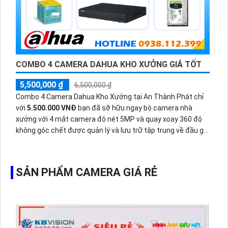
COMBO 4 CAMERA DAHUA KHO XƯỞNG GIÁ TỐT
5,500,000 ₫
6,500,000 ₫
Combo 4 Camera Dahua Kho Xưởng tại An Thành Phát chỉ
với
5.500.000 VNĐ
bạn đã sỡ hữu ngay bộ camera nhà
xưởng với 4 mắt camera độ nét 5MP và quay xoay 360 độ
không góc chết được quản lý và lưu trữ tập trung về đầu ghi
hình ổ cứng hỗ trợ xem qua tivi.
SẢN PHẨM CAMERA GIÁ RẺ