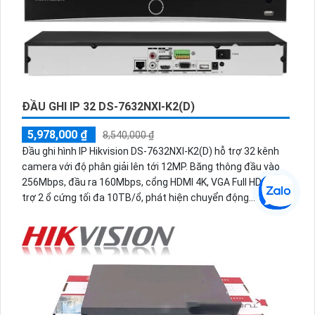
ĐẦU GHI IP 16 DS-7716NXI-K4(D)
9,261,000 ₫
13,230,000 ₫
Đầu ghi Hikvision DS-7716NXI-K4(D) hỗ trợ 16 kênh camera
với độ phân giải tối đa 12MP, tích hợp 16 cổng POE trực tiếp
trên đầu ghi. Ngoài ra mẫu đầu ghi này cũng hỗ trợ 4 ổ cứng
tối đa 10TB/ổ, 16 kênh phát hiện người/phương tiện cùng
nhận diện khuôn mặt thông minh.
ĐẦU GHI IP 32 DS-7632NXI-K2(D)