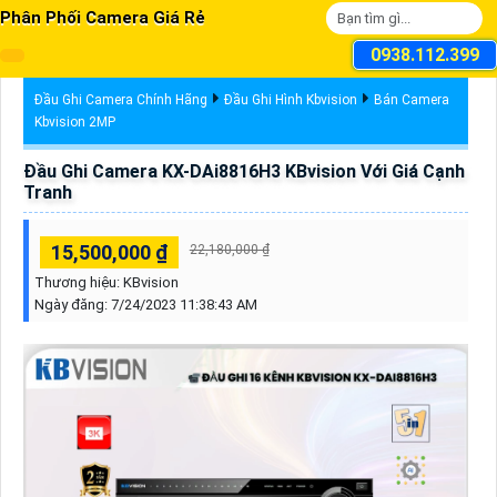
Phân Phối Camera Giá Rẻ
0938.112.399
Đầu Ghi Camera Chính Hãng
Đầu Ghi Hình Kbvision
Bán Camera
Kbvision 2MP
Đầu Ghi Camera KX-DAi8816H3 KBvision Với Giá Cạnh
Tranh
15,500,000 ₫
22,180,000 ₫
Thương hiệu:
KBvision
Ngày đăng:
7/24/2023 11:38:43 AM