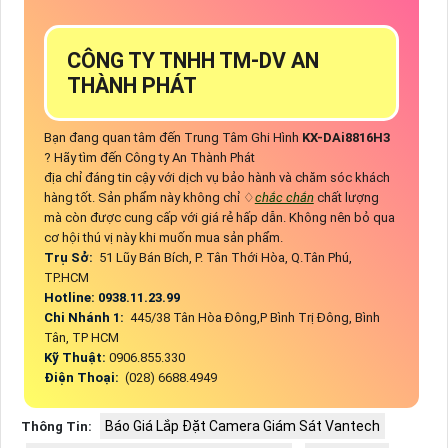
CÔNG TY TNHH TM-DV AN
THÀNH PHÁT
Bạn đang quan tâm đến Trung Tâm Ghi Hình
KX-DAi8816H3
? Hãy tìm đến Công ty An Thành Phát
địa chỉ đáng tin cậy với dịch vụ bảo hành và chăm sóc khách
hàng tốt. Sản phẩm này không chỉ ♢
chắc chắn
chất lượng
mà còn được cung cấp với giá rẻ hấp dẫn. Không nên bỏ qua
cơ hội thú vị này khi muốn mua sản phẩm.
Trụ Sở:
51 Lũy Bán Bích, P. Tân Thới Hòa, Q.Tân Phú,
TP.HCM
Hotline: 0938.11.23.99
Chi Nhánh 1:
445/38 Tân Hòa Đông,P Bình Trị Đông, Bình
Tân, TP HCM
Kỹ Thuật:
0906.855.330
Điện Thoại:
(028) 6688.4949
Báo Giá Lắp Đặt Camera Giám Sát Vantech
Thông Tin: