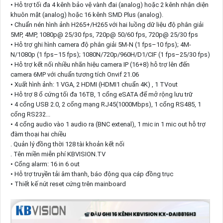
• Hỗ trợ tối đa 4 kênh bảo vệ vành đai (analog) hoặc 2 kênh nhận diện
khuôn mặt (analog) hoặc 16 kênh SMD Plus (analog).
• Chuẩn nén hình ảnh H265+/H265 với hai luồng dữ liệu độ phân giải
5MP, 4MP, 1080p@ 25/30 fps, 720p@ 50/60 fps, 720p@ 25/30 fps
• Hỗ trợ ghi hình camera độ phân giải 5M-N (1 fps–10 fps); 4M-
N/1080p (1 fps–15 fps); 1080N/720p/960H/D1/CIF (1 fps–25/30 fps)
• Hỗ trợ kết nối nhiều nhãn hiệu camera IP (16+8) hỗ trợ lên đến
camera 6MP với chuẩn tương tích Onvif 21.06
• Xuất hình ảnh: 1 VGA, 2 HDMI (HDMI1 chuẩn 4K) , 1 TVout
• Hỗ trợ 8 ổ cứng tối đa 16TB, 1 cổng eSATA để mở rộng lưu trữ
• 4 cổng USB 2.0, 2 cổng mạng RJ45(1000Mbps), 1 cổng RS485, 1
cổng RS232...
• 4 cổng audio vào 1 audio ra (BNC extenal), 1 mic in 1 mic out hỗ trợ
đàm thoại hai chiều
. Quản lý đồng thời 128 tài khoản kết nối
. Tên miền miễn phí KBVISION.TV
• Cổng alarm: 16 in 6 out
• Hỗ trợ truyền tải âm thanh, báo động qua cáp đồng trục
• Thiết kế nút reset cứng trên mainboard