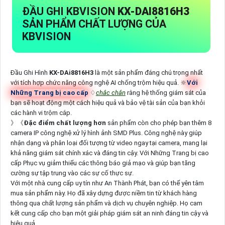
ĐẦU GHI KBVISION
KX-DAI8816H3
SẢN PHẨM CHẤT LƯỢNG CỦA
KBVISION
Đầu Ghi Hình
KX-DAi8816H3
là một sản phẩm đáng chú trọng nhất
với tích hợp chức năng công nghệ AI chống trộm hiệu quả. 🔆
Với
Những Trang bị cao cấp
♢
chắc chắn
rằng hệ thống giám sát của
bạn sẽ hoạt động một cách hiệu quả và bảo vệ tài sản của bạn khỏi
các hành vi trộm cắp.
》《
Đặc điểm chất lượng hơn
sản phẩm còn cho phép bạn thêm 8
camera IP công nghệ xử lý hình ảnh SMD Plus. Công nghệ này giúp
nhận dạng và phân loại đối tượng từ video ngay tại camera, mang lại
khả năng giám sát chính xác và đáng tin cậy. Với Những Trang bị cao
cấp Phục vụ giảm thiểu các thông báo giả mạo và giúp bạn tăng
cường sự tập trung vào các sự cố thực sự.
Với một nhà cung cấp uy tín như An Thành Phát, bạn có thể yên tâm
mua sản phẩm này. Họ đã xây dựng được niềm tin từ khách hàng
thông qua chất lượng sản phẩm và dịch vụ chuyên nghiệp. Họ cam
kết cung cấp cho bạn một giải pháp giám sát an ninh đáng tin cậy và
hiệu quả.