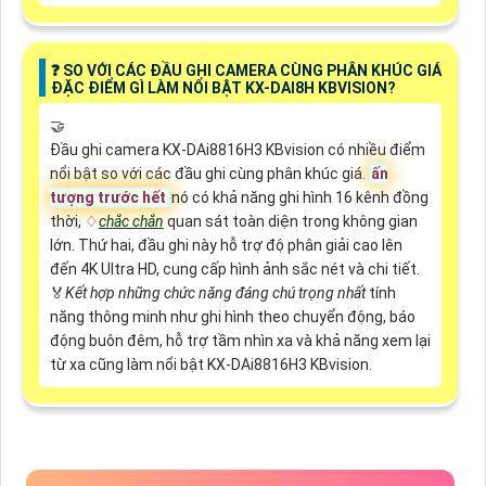
️❓ SO VỚI CÁC ĐẦU GHI CAMERA CÙNG PHÂN KHÚC GIÁ
ĐẶC ĐIỂM GÌ LÀM NỔI BẬT KX-DAI8H KBVISION?
🤝
Đầu ghi camera KX-DAi8816H3 KBvision có nhiều điểm
nổi bật so với các đầu ghi cùng phân khúc giá.
ấn
tượng trước hết
nó có khả năng ghi hình 16 kênh đồng
thời, ♢
chắc chắn
quan sát toàn diện trong không gian
lớn. Thứ hai, đầu ghi này hỗ trợ độ phân giải cao lên
đến 4K Ultra HD, cung cấp hình ảnh sắc nét và chi tiết. ️
🏅️
Kết hợp những chức năng đáng chú trọng nhất
tính
năng thông minh như ghi hình theo chuyển động, báo
động buôn đêm, hỗ trợ tầm nhìn xa và khả năng xem lại
từ xa cũng làm nổi bật KX-DAi8816H3 KBvision.