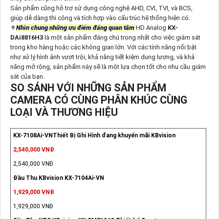
Sản phẩm cũng hỗ trợ sử dụng công nghệ AHD, CVI, TVI, và BCS,
giúp dễ dàng thi công và tích hợp vào cấu trúc hệ thống hiện có.
⚜️
Nhìn chung những ưu điểm đáng quan tâm
HD Analog
KX-
DAi8816H3
là một sản phẩm đáng chú trọng nhất cho việc giám sát
trong kho hàng hoặc các không gian lớn. Với các tính năng nổi bật
như xử lý hình ảnh vượt trội, khả năng tiết kiệm dung lượng, và khả
năng mở rộng, sản phẩm này sẽ là một lựa chọn tốt cho nhu cầu giám
sát của bạn.
SO SÁNH VỚI NHỮNG SẢN PHẨM
CAMERA CÓ CÙNG PHÂN KHÚC CÙNG
LOẠI VÀ THƯƠNG HIỆU
KX-7108Ai-VNThiết Bị Ghi Hình đang khuyến mãi KBvision
2,540,000 VNĐ
2,540,000 VNĐ
Đầu Thu KBvision KX-7104Ai-VN
1,929,000 VNĐ
1,929,000 VNĐ