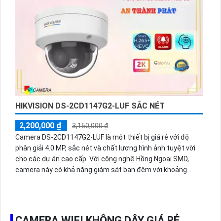
nước, phù hợp cho các công trình xây dựng.
HIKVISION DS-2CD1147G2-LUF SẮC NÉT
2,200,000 ₫
3,150,000 ₫
Camera DS-2CD1147G2-LUF là một thiết bị giá rẻ với độ
phân giải 4.0 MP, sắc nét và chất lượng hình ảnh tuyệt vời
cho các dự án cao cấp. Với công nghệ Hồng Ngoại SMD,
camera này có khả năng giám sát ban đêm với khoảng
cách lên đến 30m, mọi chi tiết sẽ được hiển thị rõ ràng.
Đáng chú ý, camera DS-2CD1147G2-LUF có khả năng giám
sát ban đêm với màu sắc như ban ngày, giúp người dùng dễ
dàng nhận biết và phân tích các tình huống khẩn cấp. Với
CAMERA WIFI KHÔNG DÂY GIÁ RẺ