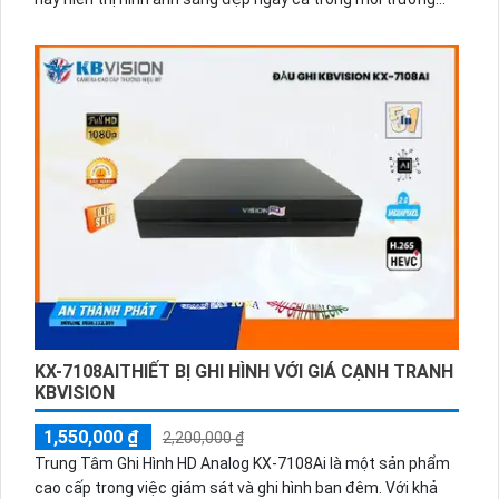
ánh sáng yếu. Đặc biệt, khả năng xem ban đêm Hồng Ngoại
20m giúp giám sát hiệu quả. Với giá rẻ và tiết kiệm, camera
này tương thích và sử dụng công nghệ AHD CVI TVI BCS,
giảm thiểu chi phí đáng kể. Độ phân giải 2.0 MP, kết hợp với
đầu ghi tích hợp công nghệ nhìn đêm Hồng Ngoại Smart IR
chất lượng, đảm bảo an ninh mọi lúc trong ngày và đêm.
KX-7108AITHIẾT BỊ GHI HÌNH VỚI GIÁ CẠNH TRANH
KBVISION
1,550,000 ₫
2,200,000 ₫
Trung Tâm Ghi Hình HD Analog KX-7108Ai là một sản phẩm
cao cấp trong việc giám sát và ghi hình ban đêm. Với khả