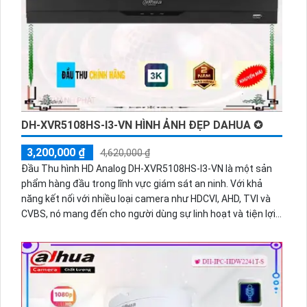
DH-XVR5108HS-I3-VN HÌNH ẢNH ĐẸP DAHUA ✪
3,200,000 ₫
4,620,000 ₫
Đầu Thu hình HD Analog DH-XVR5108HS-I3-VN là một sản
phẩm hàng đầu trong lĩnh vực giám sát an ninh. Với khả
năng kết nối với nhiều loại camera như HDCVI, AHD, TVI và
CVBS, nó mang đến cho người dùng sự linh hoạt và tiện lợi.
Đầu thu này được tích hợp công nghệ tiên tiến, đảm bảo
chất lượng hình ảnh sắc nét và chân thực, giúp người dùng
theo dõi và ghi lại những hiện tượng quan trọng một cách
chính xác và rõ ràng. DH-XVR5108HS-I3-VN cũng được
trang bị các tính năng thông minh như phát hiện chuyển
động, cảnh báo đột nhập và hỗ trợ xem qua smartphone,