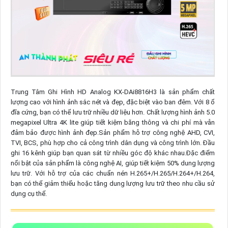
Trung Tâm Ghi Hình HD Analog KX-DAi8816H3 là sản phẩm chất
lượng cao với hình ảnh sắc nét và đẹp, đặc biệt vào ban đêm. Với 8 ổ
đĩa cứng, bạn có thể lưu trữ nhiều dữ liệu hơn. Chất lượng hình ảnh 5.0
megapixel Ultra 4K lite giúp tiết kiệm băng thông và chi phí mà vẫn
đảm bảo được hình ảnh đẹp.Sản phẩm hỗ trợ công nghệ AHD, CVI,
TVI, BCS, phù hợp cho cả công trình dân dụng và công trình lớn. Đầu
ghi 16 kênh giúp bạn quan sát từ nhiều góc độ khác nhau.Đặc điểm
nổi bật của sản phẩm là công nghệ AI, giúp tiết kiệm 50% dung lượng
lưu trữ. Với hỗ trợ của các chuẩn nén H.265+/H.265/H.264+/H.264,
bạn có thể giảm thiểu hoặc tăng dung lượng lưu trữ theo nhu cầu sử
dụng cụ thể.