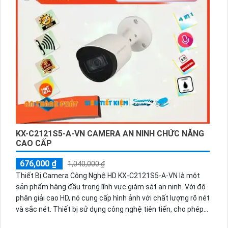
An Ninh HD KX-A2111C4-VN đáng tin cậy và thích hợp cho
gia đình, văn phòng và kinh doanh.
KX-C2121S5-A-VN CAMERA AN NINH CHỨC NĂNG
CAO CẤP
676,000 ₫
1,040,000 ₫
Thiết Bị Camera Công Nghệ HD KX-C2121S5-A-VN là một
sản phẩm hàng đầu trong lĩnh vực giám sát an ninh. Với độ
phân giải cao HD, nó cung cấp hình ảnh với chất lượng rõ nét
và sắc nét. Thiết bị sử dụng công nghệ tiên tiến, cho phép
ghi hình liên tục hoặc theo lịch trình. Ngoài ra, nó có khả