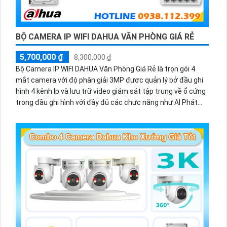
BỘ CAMERA IP WIFI DAHUA VĂN PHÒNG GIÁ RẺ
5,700,000 ₫
8,300,000 ₫
Bộ Camera IP WIFI DAHUA Văn Phòng Giá Rẻ là trọn gói 4
mắt camera với độ phân giải 3MP được quản lý bở đầu ghi
hình 4 kênh Ip và lưu trữ video giám sát tập trung về ổ cứng
trong đầu ghi hình với đầy đủ các chưc năng như AI Phát
hiện chuyển động, đàm thoại âm thanh 2 chiều và giám sát
có màu vào ban đêm