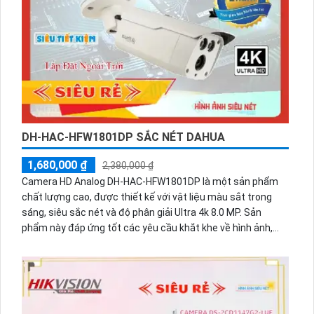
dễ dàng. Chức năng vượt trội là Công Nghệ AI, giúp camera
phù hợp cho các dự án chuyên dụng.
DH-HAC-HFW1801DP SẮC NÉT DAHUA
1,680,000 ₫
2,380,000 ₫
Camera HD Analog DH-HAC-HFW1801DP là một sản phẩm
chất lượng cao, được thiết kế với vật liệu màu sắt trong
sáng, siêu sắc nét và độ phân giải Ultra 4k 8.0 MP. Sản
phẩm này đáp ứng tốt các yêu cầu khắt khe về hình ảnh,
đặc biệt là với công nghệ Hồng Ngoại SMD giám sát ban
đêm, với tầm quan sát Hồng Ngoại lên đến 80m. Được
trang bị thân kim loại chống bụi tinh tế, camera này cung
cấp hình ảnh chất lượng trên nền tảng AHD, CVI, TVI và BCS
ổn định. Bên cạnh đó, camera còn tích hợp khả năng chống