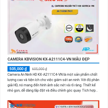
CAMERA KBVISION KX-A2111C4-VN MẪU ĐẸP
505,000 ₫
605,000 ₫
Camera An Ninh HD KX-A2111C4-VN là một sản phẩm chất
lượng cao và tiện ích cho việc giám sát an ninh. Với độ phân
giải HD, nó mang đến hình ảnh sắc nét và rõ ràng. Thiết kế
nhỏ gọn, dễ dàng lắp đặt và điều chỉnh góc quay. Tích hợp
các tính năng như giảm nhiễu, đèn hồng ngoại, cảm biến
chuyển động và hỗ trợ kết nối mạng. Được tích hợp với ứng
dụng di động, bạn có thể xem và điều khiển từ xa. Camera