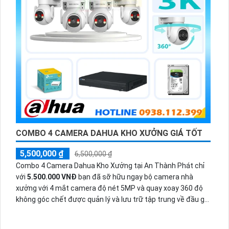
COMBO 4 CAMERA DAHUA KHO XƯỞNG GIÁ TỐT
5,500,000 ₫
6,500,000 ₫
Combo 4 Camera Dahua Kho Xưởng tại An Thành Phát chỉ
với
5.500.000 VNĐ
bạn đã sỡ hữu ngay bộ camera nhà
xưởng với 4 mắt camera độ nét 5MP và quay xoay 360 độ
không góc chết được quản lý và lưu trữ tập trung về đầu ghi
hình ổ cứng hỗ trợ xem qua tivi.