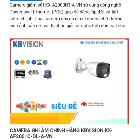
Camera giám sát KX-A2003N3-A-VN sử dụng công nghệ
Power over Ethernet (POE) giúp dễ dàng lắp đặt và tiết
kiệm chi phí. Loại camera này có giá rẻ nhưng chất lượng
hình ảnh sắc nét và độ phân giải cao, phù hợp cho các nhu
cầu giám sát gia đình và văn phòng.Camera giám sát công
nghệ tiên tiến với chip cảm biến kích thước 1/2.8, hạn chế
góc chết IP POE, thiết kế góc quay rộng ống kính 3.6mm KX-
A2003N3-A-VN. Hình ảnh sắc nét với chip CMOS, giám sát
ban đêm Hồng ngoại 80m, IP POE Digital. Chất lượng hình
ảnh Full HD 1080P 2.0 megapixel, phù hợp cho công trình
dân dụng. Xem và giám sát qua điện thoại nhanh chóng với
nén video H.265+/H.265/H.264+/H.264, hồng ngoại Smart IR
xa hơn ban đêm.
CAMERA GHI ÂM CHÍNH HÃNG KBVISION KX-
AF2001C-DL-A-VN