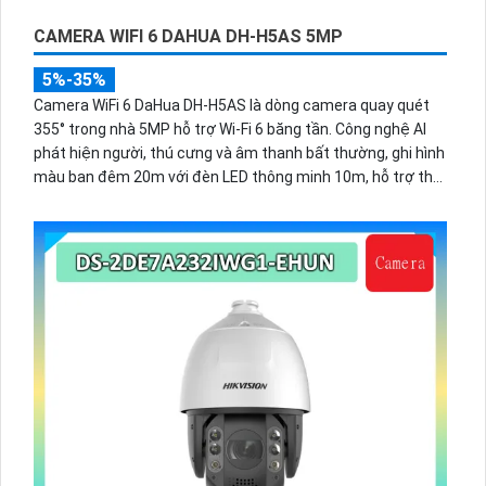
CAMERA WIFI 6 DAHUA DH-H5AS 5MP
5%-35%
Camera WiFi 6 DaHua DH-H5AS là dòng camera quay quét
355° trong nhà 5MP hỗ trợ Wi-Fi 6 băng tần. Công nghệ AI
phát hiện người, thú cưng và âm thanh bất thường, ghi hình
màu ban đêm 20m với đèn LED thông minh 10m, hỗ trợ thẻ
nhớ 256GB và quản lý từ xa qua ứng dụng DMSS,