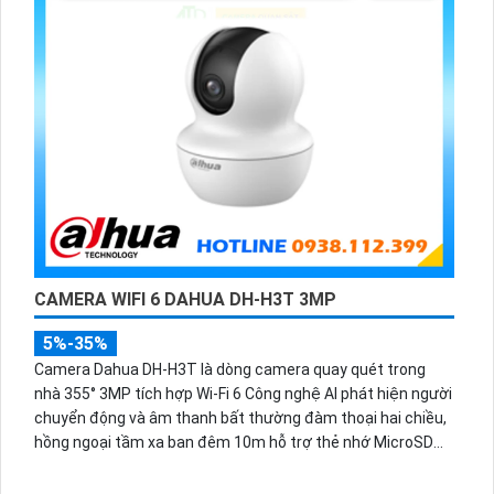
CAMERA WIFI 6 DAHUA DH-H3T 3MP
5%-35%
Camera Dahua DH-H3T là dòng camera quay quét trong
nhà 355° 3MP tích hợp Wi-Fi 6 Công nghệ AI phát hiện người
chuyển động và âm thanh bất thường đàm thoại hai chiều,
hồng ngoại tầm xa ban đêm 10m hỗ trợ thẻ nhớ MicroSD
256GB ONVIF và điều khiển từ xa qua ứng dụng DMSS.