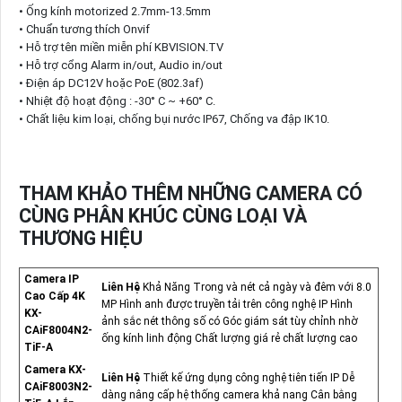
• Ống kính motorized 2.7mm-13.5mm
• Chuẩn tương thích Onvif
• Hỗ trợ tên miền miễn phí KBVISION.TV
• Hỗ trợ cổng Alarm in/out, Audio in/out
• Điện áp DC12V hoặc PoE (802.3af)
• Nhiệt độ hoạt động : -30° C ~ +60° C.
• Chất liệu kim loại, chống bụi nước IP67, Chống va đập IK10.
THAM KHẢO THÊM NHỮNG CAMERA CÓ
CÙNG PHÂN KHÚC CÙNG LOẠI VÀ
THƯƠNG HIỆU
Camera IP
Liên Hệ
Khả Năng Trong và nét cả ngày và đêm với 8.0
Cao Cấp 4K
MP Hình anh được truyền tải trên công nghệ IP Hình
KX-
ảnh sắc nét thông số có Góc giám sát tùy chỉnh nhờ
CAiF8004N2-
ống kính linh động Chất lượng giá rẻ chất lượng cao
TiF-A
Camera KX-
Liên Hệ
Thiết kế ứng dụng công nghệ tiên tiến IP Dễ
CAiF8003N2-
dàng nâng cấp hệ thống camera khả nang Cân bằng