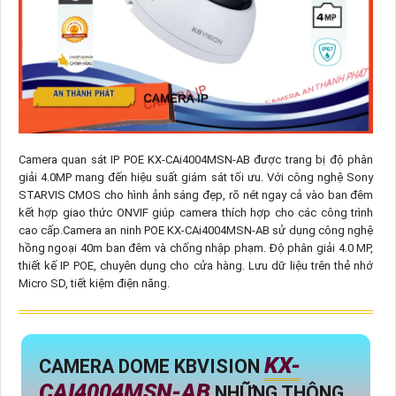
Camera quan sát IP POE KX-CAi4004MSN-AB được trang bị độ phân
giải 4.0MP mang đến hiệu suất giám sát tối ưu. Với công nghệ Sony
STARVIS CMOS cho hình ảnh sáng đẹp, rõ nét ngay cả vào ban đêm
kết hợp giao thức ONVIF giúp camera thích hợp cho các công trình
cao cấp.Camera an ninh POE KX-CAi4004MSN-AB sử dụng công nghệ
hồng ngoại 40m ban đêm và chống nhập phạm. Độ phân giải 4.0 MP,
thiết kế IP POE, chuyên dụng cho cửa hàng. Lưu dữ liệu trên thẻ nhớ
Micro SD, tiết kiệm điện năng.
KX-
CAMERA DOME KBVISION
CAI4004MSN-AB
NHỮNG THÔNG