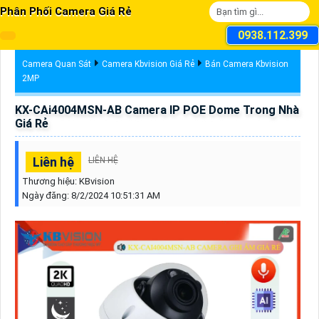
Phân Phối Camera Giá Rẻ
0938.112.399
Camera Quan Sát
Camera Kbvision Giá Rẻ
Bán Camera Kbvision
2MP
KX-CAi4004MSN-AB Camera IP POE Dome Trong Nhà
Giá Rẻ
Liên hệ
LIÊN HỆ
Thương hiệu:
KBvision
Ngày đăng:
8/2/2024 10:51:31 AM