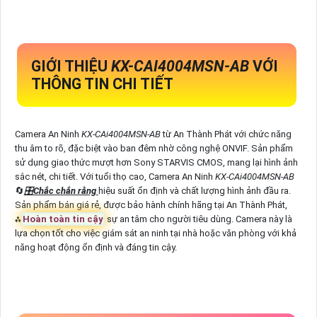
GIỚI THIỆU
KX-CAI4004MSN-AB
VỚI
THÔNG TIN CHI TIẾT
Camera An Ninh
KX-CAi4004MSN-AB
từ An Thành Phát với chức năng
thu âm to rõ, đặc biệt vào ban đêm nhờ công nghệ ONVIF. Sản phẩm
sử dụng giao thức mượt hơn Sony STARVIS CMOS, mang lại hình ảnh
sắc nét, chi tiết. Với tuổi thọ cao, Camera An Ninh
KX-CAi4004MSN-AB
🔄
🎛
Chắc chắn rằng
hiệu suất ổn định và chất lượng hình ảnh đầu ra.
Sản phẩm bán giá rẻ, được bảo hành chính hãng tại An Thành Phát,
⁂
Hoàn toàn tin cậy
sự an tâm cho người tiêu dùng. Camera này là
lựa chọn tốt cho việc giám sát an ninh tại nhà hoặc văn phòng với khả
năng hoạt động ổn định và đáng tin cậy.