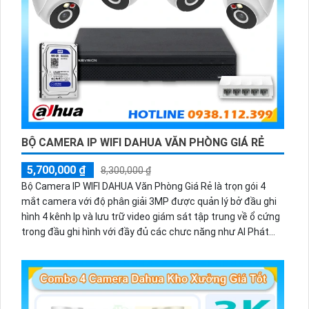
BỘ CAMERA IP WIFI DAHUA VĂN PHÒNG GIÁ RẺ
5,700,000 ₫
8,300,000 ₫
Bộ Camera IP WIFI DAHUA Văn Phòng Giá Rẻ là trọn gói 4
mắt camera với độ phân giải 3MP được quản lý bở đầu ghi
hình 4 kênh Ip và lưu trữ video giám sát tập trung về ổ cứng
trong đầu ghi hình với đầy đủ các chưc năng như AI Phát
hiện chuyển động, đàm thoại âm thanh 2 chiều và giám sát
có màu vào ban đêm