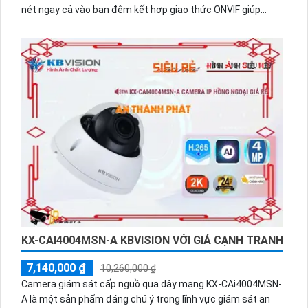
nét ngay cả vào ban đêm kết hợp giao thức ONVIF giúp
camera thích hợp cho các công trình cao cấp.Camera an
ninh POE KX-CAi4004MSN-AB sử dụng công nghệ hồng
ngoại 40m ban đêm và chống nhập phạm. Độ phân giải 4.0
MP, thiết kế IP POE, chuyên dụng cho cửa hàng. Lưu dữ liệu
trên thẻ nhớ Micro SD, tiết kiệm điện năng.
KX-CAI4004MSN-A KBVISION VỚI GIÁ CẠNH TRANH
7,140,000 ₫
10,260,000 ₫
Camera giám sát cấp nguồ qua dây mạng KX-CAi4004MSN-
A là một sản phẩm đáng chú ý trong lĩnh vực giám sát an