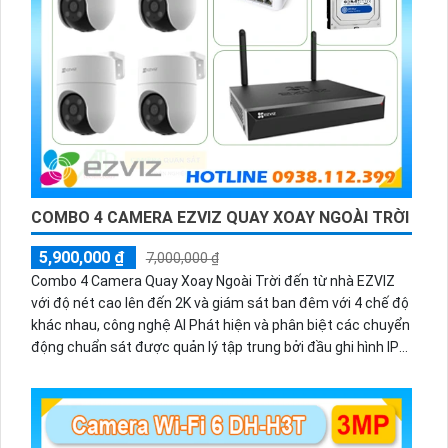
COMBO 4 CAMERA EZVIZ QUAY XOAY NGOÀI TRỜI
5,900,000 ₫
7,000,000 ₫
Combo 4 Camera Quay Xoay Ngoài Trời đến từ nhà EZVIZ
với độ nét cao lên đến 2K và giám sát ban đêm với 4 chế độ
khác nhau, công nghệ AI Phát hiện và phân biệt các chuyển
động chuẩn sát được quản lý tập trung bởi đầu ghi hình IP
WiFi