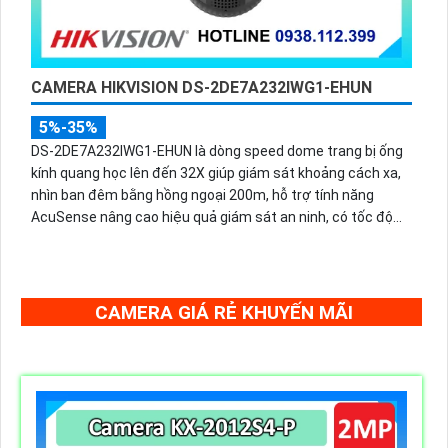
CAMERA HIKVISION DS-2DE7A232IWG1-EHUN
5%-35%
DS-2DE7A232IWG1-EHUN là dòng speed dome trang bị ống
kính quang học lên đến 32X giúp giám sát khoảng cách xa,
nhìn ban đêm bằng hồng ngoại 200m, hỗ trợ tính năng
AcuSense nâng cao hiệu quả giám sát an ninh, có tốc độ
lấy nét cao nhờ công nghệ Self-learning
CAMERA GIÁ RẺ KHUYẾN MÃI