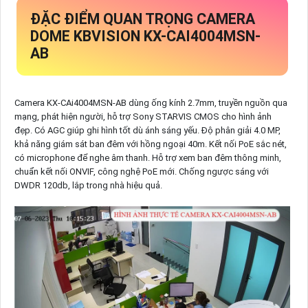
ĐẶC ĐIỂM QUAN TRỌNG CAMERA
DOME KBVISION KX-CAI4004MSN-
AB
Camera KX-CAi4004MSN-AB dùng ống kính 2.7mm, truyền nguồn qua
mạng, phát hiện người, hỗ trợ Sony STARVIS CMOS cho hình ảnh
đẹp. Có AGC giúp ghi hình tốt dù ánh sáng yếu. Độ phân giải 4.0 MP,
khả năng giám sát ban đêm với hồng ngoại 40m. Kết nối PoE sắc nét,
có microphone để nghe âm thanh. Hỗ trợ xem ban đêm thông minh,
chuẩn kết nối ONVIF, công nghệ PoE mới. Chống ngược sáng với
DWDR 120db, lắp trong nhà hiệu quả.