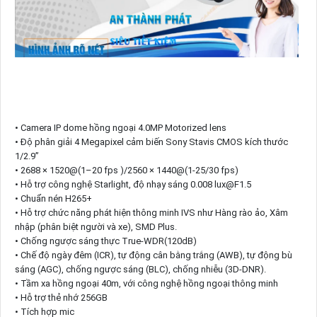
• Camera IP dome hồng ngoại 4.0MP Motorized lens
• Độ phân giải 4 Megapixel cảm biến Sony Stavis CMOS kích thước
1/2.9”
• 2688 × 1520@(1–20 fps )/2560 × 1440@(1-25/30 fps)
• Hỗ trợ công nghệ Starlight, độ nhạy sáng 0.008 lux@F1.5
• Chuẩn nén H265+
• Hỗ trợ chức năng phát hiện thông minh IVS như Hàng rào ảo, Xâm
nhập (phân biệt người và xe), SMD Plus.
• Chống ngược sáng thực True-WDR(120dB)
• Chế độ ngày đêm (ICR), tự động cân bằng trắng (AWB), tự động bù
sáng (AGC), chống ngược sáng (BLC), chống nhiễu (3D-DNR).
• Tầm xa hồng ngoại 40m, với công nghệ hồng ngoại thông minh
• Hỗ trợ thẻ nhớ 256GB
• Tích hợp mic