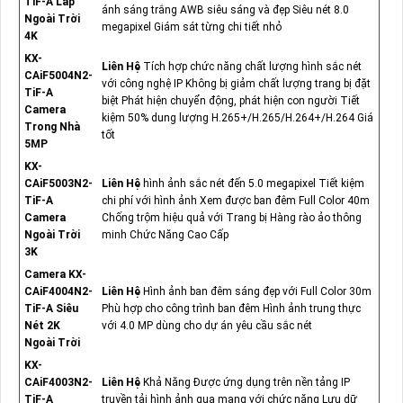
TiF-A Lắp
ánh sáng trắng AWB siêu sáng và đẹp Siêu nét 8.0
Ngoài Trời
megapixel Giám sát từng chi tiết nhỏ
4K
KX-
Liên Hệ
Tích hợp chức năng chất lượng hình sắc nét
CAiF5004N2-
với công nghệ IP Không bị giảm chất lượng trang bị đặt
TiF-A
biệt Phát hiện chuyển động, phát hiện con người Tiết
Camera
kiệm 50% dung lượng H.265+/H.265/H.264+/H.264 Giá
Trong Nhà
tốt
5MP
KX-
CAiF5003N2-
Liên Hệ
hình ảnh sắc nét đến 5.0 megapixel Tiết kiệm
TiF-A
chi phí với hình ảnh Xem được ban đêm Full Color 40m
Camera
Chống trộm hiệu quả với Trang bị Hàng rào ảo thông
Ngoài Trời
minh Chức Năng Cao Cấp
3K
Camera KX-
CAiF4004N2-
Liên Hệ
Hình ảnh ban đêm sáng đẹp với Full Color 30m
TiF-A Siêu
Phù hợp cho công trình ban đêm Hình ảnh trung thực
Nét 2K
với 4.0 MP dùng cho dự án yêu cầu sắc nét
Ngoài Trời
KX-
CAiF4003N2-
Liên Hệ
Khả Năng Được ứng dụng trên nền tảng IP
TiF-A
truyền tải hình ảnh qua mạng với chức năng Lưu dữ