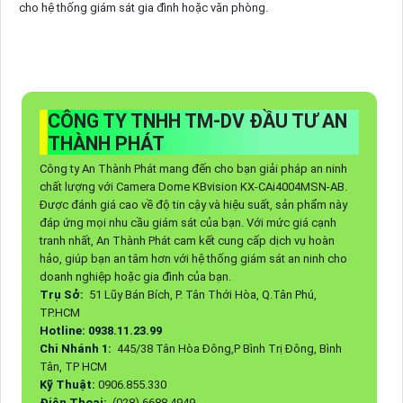
cho hệ thống giám sát gia đình hoặc văn phòng.
CÔNG TY TNHH TM-DV ĐẦU TƯ AN
THÀNH PHÁT
Công ty An Thành Phát mang đến cho bạn giải pháp an ninh
chất lượng với Camera Dome KBvision KX-CAi4004MSN-AB.
Được đánh giá cao về độ tin cậy và hiệu suất, sản phẩm này
đáp ứng mọi nhu cầu giám sát của bạn. Với mức giá cạnh
tranh nhất, An Thành Phát cam kết cung cấp dịch vụ hoàn
hảo, giúp bạn an tâm hơn với hệ thống giám sát an ninh cho
doanh nghiệp hoặc gia đình của bạn.
Trụ Sở:
51 Lũy Bán Bích, P. Tân Thới Hòa, Q.Tân Phú,
TP.HCM
Hotline: 0938.11.23.99
Chi Nhánh 1:
445/38 Tân Hòa Đông,P Bình Trị Đông, Bình
Tân, TP HCM
Kỹ Thuật:
0906.855.330
Điện Thoại:
(028) 6688.4949