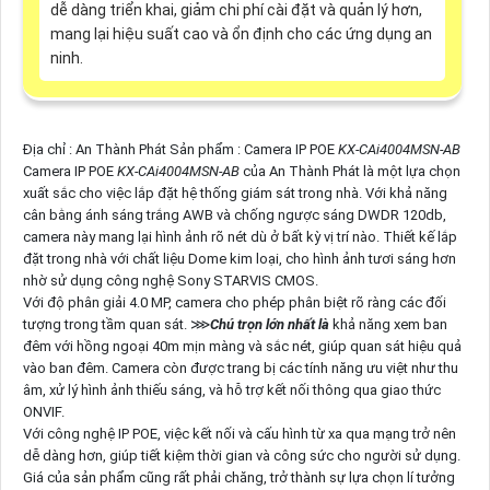
dễ dàng triển khai, giảm chi phí cài đặt và quản lý hơn,
mang lại hiệu suất cao và ổn định cho các ứng dụng an
ninh.
Địa chỉ : An Thành Phát Sản phẩm : Camera IP POE
KX-CAi4004MSN-AB
Camera IP POE
KX-CAi4004MSN-AB
của An Thành Phát là một lựa chọn
xuất sắc cho việc lắp đặt hệ thống giám sát trong nhà. Với khả năng
cân bằng ánh sáng trắng AWB và chống ngược sáng DWDR 120db,
camera này mang lại hình ảnh rõ nét dù ở bất kỳ vị trí nào. Thiết kế lắp
đặt trong nhà với chất liệu Dome kim loại, cho hình ảnh tươi sáng hơn
nhờ sử dụng công nghệ Sony STARVIS CMOS.
Với độ phân giải 4.0 MP, camera cho phép phân biệt rõ ràng các đối
tượng trong tầm quan sát. ⋙
Chú trọn lớn nhất là
khả năng xem ban
đêm với hồng ngoại 40m mịn màng và sắc nét, giúp quan sát hiệu quả
vào ban đêm. Camera còn được trang bị các tính năng ưu việt như thu
âm, xử lý hình ảnh thiếu sáng, và hỗ trợ kết nối thông qua giao thức
ONVIF.
Với công nghệ IP POE, việc kết nối và cấu hình từ xa qua mạng trở nên
dễ dàng hơn, giúp tiết kiệm thời gian và công sức cho người sử dụng.
Giá của sản phẩm cũng rất phải chăng, trở thành sự lựa chọn lí tưởng