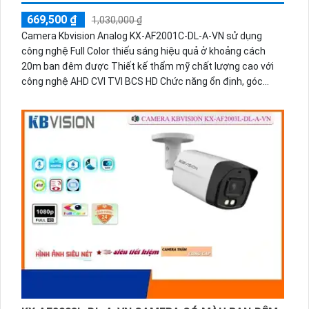
669,500 ₫
1,030,000 ₫
Camera Kbvision Analog KX-AF2001C-DL-A-VN sử dụng
công nghệ Full Color thiếu sáng hiệu quả ở khoảng cách
20m ban đêm được Thiết kế thẩm mỹ chất lượng cao với
công nghệ AHD CVI TVI BCS HD Chức năng ổn định, góc
quay rộng 3.6mm tích hợp chức năng Thu Âm chất
lượngCamera quan sát KX-AF2001C-DL-A-VN được thiết kế
tiết kiệm điện với nguồn 12V HD Analog, góc quay rộng ống
kính 3.6mm. Sản phẩm sử dụng chip CMOS xử lý hình ảnh,
cho hình ảnh màu sắc đẹp và sắc nét ngay cả ban đêm với
khoảng cách 20m. Hỗ trợ công nghệ AHD, CVI, TVI, BCS đem
lại độ nét 1080P cao cấp. Đặc biệt, Camera này cung cấp
hình ảnh chất lượng với công nghệ Có Màu Ban Ðêm, hiệu
quả cao cho công trình ban đêm với giá rẻ.