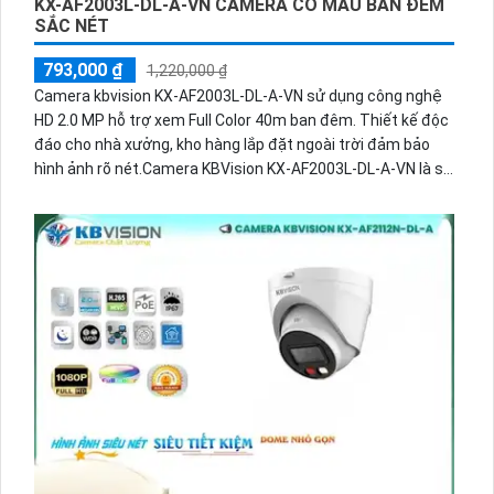
KX-AF2003L-DL-A-VN CAMERA CÓ MÀU BAN ĐÊM
SẮC NÉT
793,000 ₫
1,220,000 ₫
Camera kbvision KX-AF2003L-DL-A-VN sử dụng công nghệ
HD 2.0 MP hỗ trợ xem Full Color 40m ban đêm. Thiết kế độc
đáo cho nhà xưởng, kho hàng lắp đặt ngoài trời đảm bảo
hình ảnh rõ nét.Camera KBVision KX-AF2003L-DL-A-VN là sự
kết hợp hoàn hảo giữa độ phân giải cao, chất lượng hình
ảnh tốt và tính năng vượt trội. Với khả năng chống nước,
chống bụi, hỗ trợ quan sát ban đêm và các tính năng thông
minh khác, đây là giải pháp lý tưởng cho hệ thống giám sát
an ninh hiện đại, đáp ứng nhu cầu từ các doanh nghiệp, cơ
quan và hộ gia đình.Loại Camera KX-AF2003L-DL-A-VN, màu
sắc sáng đẹp, 2.0 MP, có nguồn giao động 10% :12V giúp
tiết kiệm năng lượng. Công nghệ HD, tiêu cự cố định 3.6mm.
Hình ảnh ban đêm sáng đẹp 40m, chức năng AGC, AWB tự
cân chỉnh ánh sáng. Trang bị chống ngược sáng DWDR,
thân Plastic.