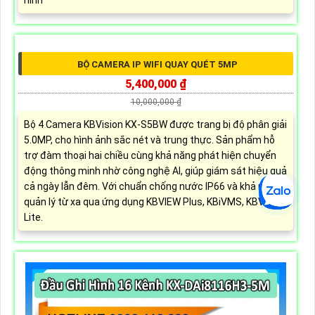
với hình ảnh, camera này sẽ sử dụng chung với đầu ghi
hình
BỘ CAMERA IP WIFI QUAY QUÉT 5MP