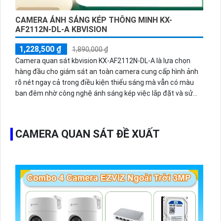
CAMERA ÁNH SÁNG KÉP THÔNG MINH KX-
AF2112N-DL-A KBVISION
1,228,500 ₫
1,890,000 ₫
Camera quan sát kbvision KX-AF2112N-DL-A là lựa chọn
hàng đầu cho giám sát an toàn camera cung cấp hình ảnh
rõ nét ngay cả trong điều kiện thiếu sáng mà vẫn có màu
ban đêm nhờ công nghệ ánh sáng kép việc lắp đặt và sử
dụng trở nên tiện lợi hơn camera đem lại hiệu suất ổn định
và an toàn cho hệ thống giám sát của bạn.Camera giá rẻ
công nghệ POE KX-AF2112N-DL-A là lựa chọn tốt với khả
CAMERA QUAN SÁT ĐỀ XUẤT
năng Thu Âm, ánh sáng kép, Chống Ngược Sáng DWDR, và
Công nghệ giám sát Full Color ban đêm. Được trang bị công
nghệ đèn trợ sáng thông minh, giúp nhận diện người trong
điều kiện thiếu sáng, hiển thị màu sắc sắc nét. Với khoảng
cách quan sát 30m ban đêm, camera này mang lại hiệu quả
cao cho dự án dân dụng.