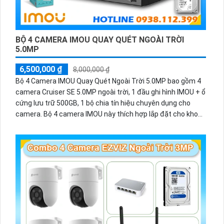
BỘ 4 CAMERA IMOU QUAY QUÉT NGOÀI TRỜI
5.0MP
6,500,000 ₫
8,000,000 ₫
Bộ 4 Camera IMOU Quay Quét Ngoài Trời 5.0MP bao gồm 4
camera Cruiser SE 5.0MP ngoài trời, 1 đầu ghi hình IMOU + ổ
cứng lưu trữ 500GB, 1 bộ chia tín hiệu chuyên dụng cho
camera. Bộ 4 camera IMOU này thích hợp lắp đặt cho kho
hàng, nhà xưởng, khu phố và khu vực cần giám sát ngoài
trời.