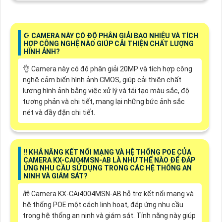
☪ CAMERA NÀY CÓ ĐỘ PHÂN GIẢI BAO NHIÊU VÀ TÍCH
HỢP CÔNG NGHỆ NÀO GIÚP CẢI THIỆN CHẤT LƯỢNG
HÌNH ẢNH?
👌 Camera này có độ phân giải 20MP và tích hợp công
nghệ cảm biến hình ảnh CMOS, giúp cải thiện chất
lượng hình ảnh bằng việc xử lý và tái tạo màu sắc, độ
tương phản và chi tiết, mang lại những bức ảnh sắc
nét và đầy đặn chi tiết.
‼️ KHẢ NĂNG KẾT NỐI MẠNG VÀ HỆ THỐNG POE CỦA
CAMERA KX-CAI04MSN-AB LÀ NHƯ THẾ NÀO ĐỂ ĐÁP
ỨNG NHU CẦU SỬ DỤNG TRONG CÁC HỆ THỐNG AN
NINH VÀ GIÁM SÁT?
🎁 Camera KX-CAi4004MSN-AB hỗ trợ kết nối mạng và
hệ thống POE một cách linh hoạt, đáp ứng nhu cầu
trong hệ thống an ninh và giám sát. Tính năng này giúp