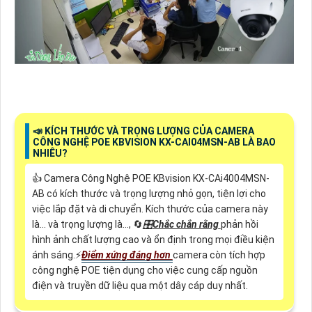
📣 KÍCH THƯỚC VÀ TRỌNG LƯỢNG CỦA CAMERA
CÔNG NGHỆ POE KBVISION KX-CAI04MSN-AB LÀ BAO
NHIÊU?
👍 Camera Công Nghệ POE KBvision KX-CAi4004MSN-
AB có kích thước và trọng lượng nhỏ gọn, tiện lợi cho
việc lắp đặt và di chuyển. Kích thước của camera này
là... và trọng lượng là..., 🔄
🎛
Chắc chắn rằng
phản hồi
hình ảnh chất lượng cao và ổn định trong mọi điều kiện
ánh sáng.️⚡
Điểm xứng đáng hơn
camera còn tích hợp
công nghệ POE tiện dụng cho việc cung cấp nguồn
điện và truyền dữ liệu qua một dây cáp duy nhất.