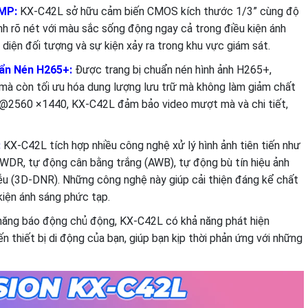
0MP:
KX-C42L sở hữu cảm biến CMOS kích thước 1/3” cùng độ
ảnh rõ nét với màu sắc sống động ngay cả trong điều kiện ánh
diện đối tượng và sự kiện xảy ra trong khu vực giám sát.
uẩn Nén H265+:
Được trang bị chuẩn nén hình ảnh H265+,
mà còn tối ưu hóa dung lượng lưu trữ mà không làm giảm chất
ps@2560 ×1440, KX-C42L đảm bảo video mượt mà và chi tiết,
:
KX-C42L tích hợp nhiều công nghệ xử lý hình ảnh tiên tiến như
DR, tự động cân bằng trắng (AWB), tự động bù tín hiệu ảnh
ễu (3D-DNR). Những công nghệ này giúp cải thiện đáng kể chất
kiện ánh sáng phức tạp.
năng báo động chủ động, KX-C42L có khả năng phát hiện
 thiết bị di động của bạn, giúp bạn kịp thời phản ứng với những