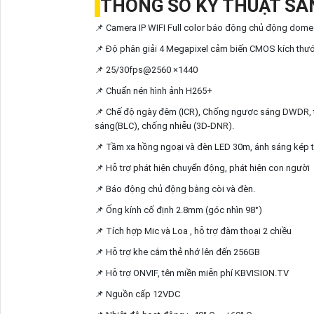
THÔNG SỐ KỸ THUẬT S
📌 Camera IP WIFI Full color báo động chủ động dome
📌 Độ phân giải 4 Megapixel cảm biến CMOS kích thướ
📌 25/30fps@2560 ×1440
📌 Chuẩn nén hình ảnh H265+
📌 Chế độ ngày đêm (ICR), Chống ngược sáng DWDR, t
sáng(BLC), chống nhiễu (3D-DNR).
📌 Tầm xa hồng ngoại và đèn LED 30m, ánh sáng kép 
📌 Hỗ trợ phát hiện chuyển động, phát hiện con người
📌 Báo động chủ động bằng còi và đèn.
📌 Ống kính cố định 2.8mm (góc nhìn 98°)
📌 Tích hợp Mic và Loa , hỗ trợ đàm thoại 2 chiều
📌 Hỗ trợ khe cắm thẻ nhớ lên đến 256GB
📌 Hỗ trợ ONVIF, tên miền miễn phí KBVISION.TV
📌 Nguồn cấp 12VDC