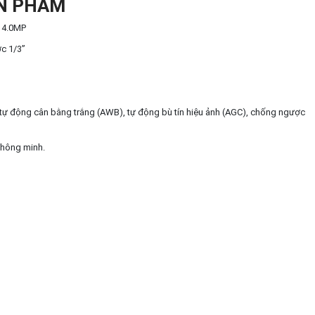
ẢN PHẨM
 4.0MP
c 1/3”
ự động cân bằng trắng (AWB), tự động bù tín hiệu ảnh (AGC), chống ngược
thông minh.