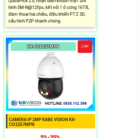
QuickPick 2.0, nhận diện khuôn mặt. Ghi
hình 5M-N@12fps, kết nối 1 ổ cứng 16TB,
đàm thoại hai chiều, điều khiển PTZ 3D,
cấu hình P2P nhanh chóng.
CAMERA IP 2MP KABE VISION KX-
CD2257MPN
5%-35%