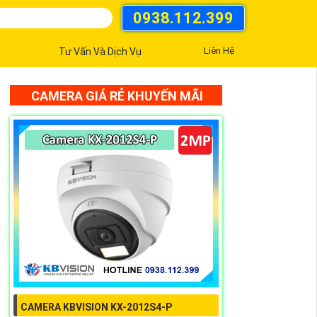
0938.112.399
Liên Hệ
Tư Vấn Và Dịch Vụ
CAMERA GIÁ RẺ KHUYẾN MÃI
CAMERA KBVISION KX-2012S4-P