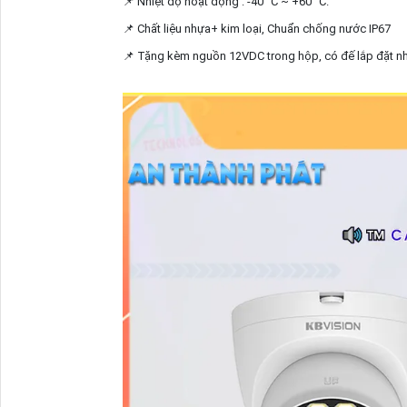
📌 Nhiệt độ hoạt động : -40° C ~ +60° C.
📌 Chất liệu nhựa+ kim loại, Chuẩn chống nước IP67
📌 Tặng kèm nguồn 12VDC trong hộp, có đế lắp đặt n