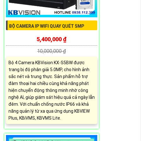
BỘ CAMERA IP WIFI QUAY QUÉT 5MP
5,400,000 ₫
10,000,000 ₫
Bộ 4 Camera KBVision KX-S5BW được
trang bị độ phân giải 5.0MP, cho hình ảnh
sắc nét và trung thực. Sản phẩm hỗ trợ
đàm thoại hai chiều cùng khả năng phát
hiện chuyển động thông minh nhờ công
nghệ AI, giúp giám sát hiệu quả cả ngày lẫn
đêm. Với chuẩn chống nước IP66 và khả
năng quản lý từ xa qua ứng dụng KBVIEW
Plus, KBiVMS, KBVMS Lite.