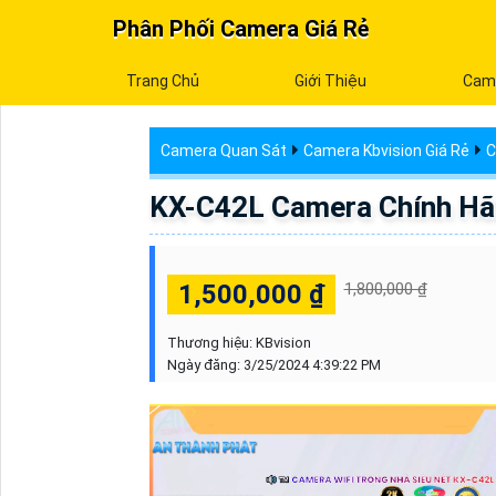
Phân Phối Camera Giá Rẻ
Trang Chủ
Giới Thiệu
Cam
Camera Quan Sát
Camera Kbvision Giá Rẻ
C
KX-C42L Camera Chính Hã
1,500,000 ₫
1,800,000 ₫
Thương hiệu:
KBvision
Ngày đăng:
3/25/2024 4:39:22 PM