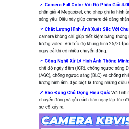
📌
Camera Full Color Với Độ Phân Giải 4.
phân giải 4 Megapixel, cho phép ghi lại hình 
sáng yếu. Điều này giúp camera dễ dàng nhận 
📌
Chất Lượng Hình Ảnh Xuất Sắc Với Ch
camera không chỉ giúp tiết kiệm băng thông 
lượng video. Với tốc độ khung hình 25/30f
ngay cả khi có nhiều chuyển động.
📌
Công Nghệ Xử Lý Hình Ảnh Thông Minh
chế độ ngày đêm (ICR), chống ngược sáng DW
(AGC), chống ngược sáng (BLC) và chống nhi
lượng hình ảnh, đặc biệt là trong những điều 
📌 Báo Động Chủ Động Hiệu Quả:
Với tính 
chuyển động và gửi cảnh báo ngay lập tức đến
sự cố xảy ra.