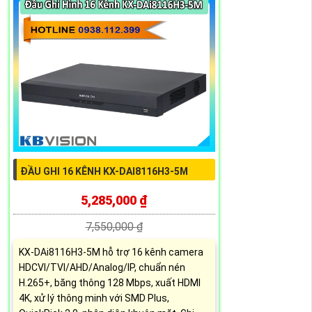
ĐẦU GHI 16 KÊNH KX-DAI8116H3-5M
5,285,000 ₫
7,550,000 ₫
KX-DAi8116H3-5M hỗ trợ 16 kênh camera
HDCVI/TVI/AHD/Analog/IP, chuẩn nén
H.265+, băng thông 128 Mbps, xuất HDMI
4K, xử lý thông minh với SMD Plus,