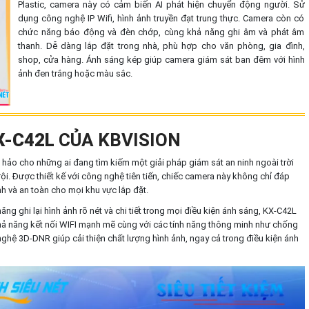
Plastic, camera này có cảm biến AI phát hiện chuyển động người. Sử
dụng công nghệ IP Wifi, hình ảnh truyền đạt trung thực. Camera còn có
chức năng báo động và đèn chớp, cùng khả năng ghi âm và phát âm
thanh. Dễ dàng lắp đặt trong nhà, phù hợp cho văn phòng, gia đình,
shop, cửa hàng. Ánh sáng kép giúp camera giám sát ban đêm với hình
ảnh đen trắng hoặc màu sắc.
X-C42L
CỦA KBVISION
hảo cho những ai đang tìm kiếm một giải pháp giám sát an ninh ngoài trời
rội. Được thiết kế với công nghệ tiên tiến, chiếc camera này không chỉ đáp
h và an toàn cho mọi khu vực lắp đặt.
g ghi lại hình ảnh rõ nét và chi tiết trong mọi điều kiện ánh sáng, KX-C42L
Khả năng kết nối WIFI mạnh mẽ cùng với các tính năng thông minh như chống
ệ 3D-DNR giúp cải thiện chất lượng hình ảnh, ngay cả trong điều kiện ánh