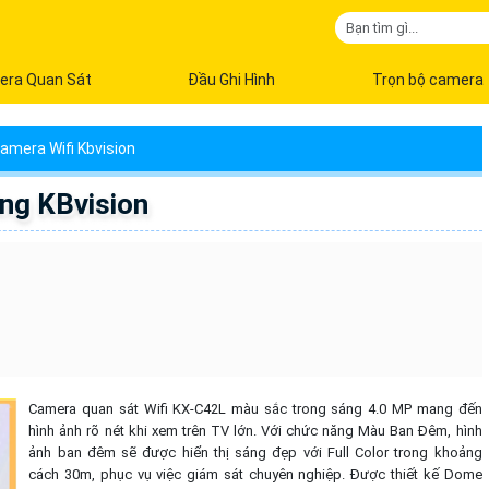
era Quan Sát
Đầu Ghi Hình
Trọn bộ camera
amera Wifi Kbvision
ng KBvision
Camera quan sát Wifi KX-C42L màu sắc trong sáng 4.0 MP mang đến
hình ảnh rõ nét khi xem trên TV lớn. Với chức năng Màu Ban Đêm, hình
ảnh ban đêm sẽ được hiển thị sáng đẹp với Full Color trong khoảng
cách 30m, phục vụ việc giám sát chuyên nghiệp. Được thiết kế Dome