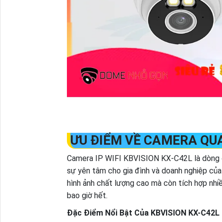
ƯU ĐIỂM VỀ CAMERA QU
Camera IP WIFI KBVISION KX-C42L là dòng ca
sự yên tâm cho gia đình và doanh nghiệp của 
hình ảnh chất lượng cao mà còn tích hợp nhiề
bao giờ hết.
Đặc Điểm Nổi Bật Của KBVISION KX-C42L