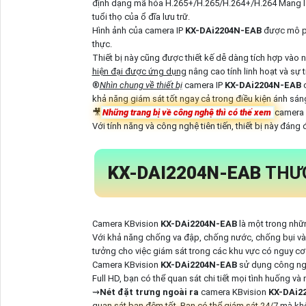
định dạng mã hóa H.265+/H.265/H.264+/H.264 Mang lại g
tuổi thọ của ổ đĩa lưu trữ.
Hình ảnh của camera IP
KX-DAi2204N-EAB
được mô ph
thực.
Thiết bị này cũng được thiết kế dễ dàng tích hợp vào
hiện đại được ứng dụng
nâng cao tính linh hoạt và sự 
®️
Nhìn chung về thiết bị
camera IP
KX-DAi2204N-EAB
khả năng giám sát tốt ngay cả trong điều kiện ánh sán
🎥
Những trang bị về công nghệ thì có thể xem
camera 
Với tính năng và công nghệ tiên tiến, thiết bị này đáng
KX-DAI2204N-EAB
THƯ
Camera KBvision
KX-DAi2204N-EAB
là một trong nhữ
Với khả năng chống va đập, chống nước, chống bụi và 
tưởng cho việc giám sát trong các khu vực có nguy cơ
Camera KBvision
KX-DAi2204N-EAB
sử dụng công nghệ
Full HD, bạn có thể quan sát chi tiết mọi tình huống và
⇝
Nét đặt trưng ngoài ra
camera KBvision
KX-DAi2
quan sát ban đêm tốt. Bạn có thể giám sát 24/7 mà k