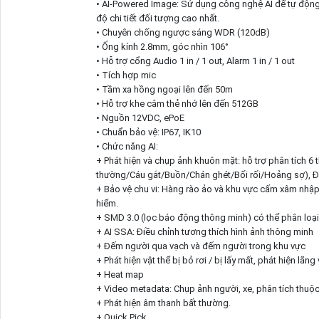
• AI-Powered Image: Sử dụng công nghệ AI để tự động n
độ chi tiết đối tượng cao nhất.
• Chuyên chống ngược sáng WDR (120dB)
• Ống kính 2.8mm, góc nhìn 106°
• Hỗ trợ cổng Audio 1 in / 1 out, Alarm 1 in / 1 out
• Tích hợp mic
• Tầm xa hồng ngoại lên đến 50m
• Hỗ trợ khe cắm thẻ nhớ lên đến 512GB
• Nguồn 12VDC, ePoE
• Chuẩn bảo vệ: IP67, IK10
• Chức năng AI:
+ Phát hiện và chụp ảnh khuôn mặt: hỗ trợ phân tích 6 t
thường/Cáu gắt/Buồn/Chán ghét/Bối rối/Hoảng sợ), Đe
+ Bảo vệ chu vi: Hàng rào ảo và khu vực cấm xâm nhập 
hiểm.
+ SMD 3.0 (lọc báo động thông minh) có thể phân loại
+ AI SSA: Điều chỉnh tương thích hình ảnh thông minh
+ Đếm người qua vạch và đếm người trong khu vực
+ Phát hiện vật thể bị bỏ rơi / bị lấy mất, phát hiện lãn
+ Heat map
+ Video metadata: Chụp ảnh người, xe, phân tích thuộc t
+ Phát hiện âm thanh bất thường.
+ Quick Pick