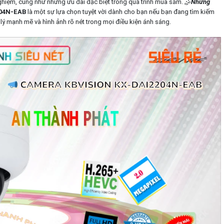
nghiệm, cũng như những ưu đãi đặc biệt trong quá trình mua sắm. 🤹
Những
204N-EAB
là một sự lựa chọn tuyệt vời dành cho bạn nếu bạn đang tìm kiếm
ý mạnh mẽ và hình ảnh rõ nét trong mọi điều kiện ánh sáng.