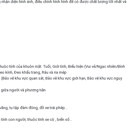
hận diện hình ảnh, điều chỉnh hình hình để có được chất lượng tốt nhất và
huộc tính của khuôn mặt: Tuổi, Giới tính, Biểu hiện (Vui vẻ/Ngạc nhiên/Bình
o kính, Đeo khẩu trang, Râu và ria mép
(Bảo vệ khu vực quan sát, Bảo vệ khu vực giới hạn, Bảo vệ khu vực nguy
 giữa người và phương tiện
g vãng, tụ tập đám đông, đỗ xe trái phép...
ính con người, thuộc tính xe cộ , biển số...