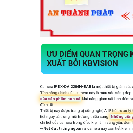
ƯU ĐIỂM QUAN TRỌNG
XUẤT BỞI KBVISION
Camera IP
KX-DAi2204N-EAB
là một thiết bị giám sát
Tính năng chính của camera này là màu sắc sáng đẹp 2.
của sản phẩm hơn cả
khả năng giám sát ban đêm với
đêm tối.
Thiết bị này được trang bị công nghệ AI IP hỗ trợ xử lý
tiết ngay cả trong môi trường thiếu sáng.
Những công
chi tiết của camera trong điều kiện ánh sáng yếu, đem
⇝
Nét đặt trưng ngoài ra
camera này còn tiết kiệm 