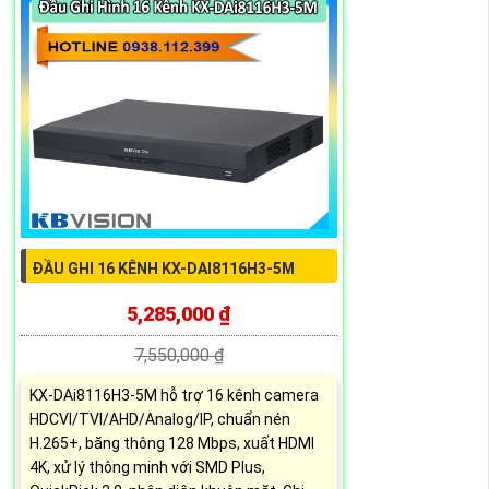
ĐẦU GHI 16 KÊNH KX-DAI8116H3-5M
5,285,000 ₫
7,550,000 ₫
KX-DAi8116H3-5M hỗ trợ 16 kênh camera
HDCVI/TVI/AHD/Analog/IP, chuẩn nén
H.265+, băng thông 128 Mbps, xuất HDMI
4K, xử lý thông minh với SMD Plus,