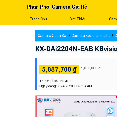
Phân Phối Camera Giá Rẻ
Trang Chủ
Giới Thiệu
Cam
Camera Quan Sát
Camera Kbvision Giá Rẻ
C
KX-DAi2204N-EAB KBvisio
5,887,700 ₫
9,058,000 ₫
Thương hiệu:
KBvision
Ngày đăng:
7/24/2023 11:57:54 AM