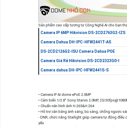
Sản phẩm cao cấp tương tự Công Nghệ AI cho bạn th
Camera IP 6MP Hikvision DS-2CD2763G2-IZS
Camera Dahua DH-IPC-HFW2441T-AS
DS-2CD2126G2-ISU Camera Dahua POE
Camera Giá Rẻ Hikvision DS-2CD2323G0-I
Camera dahua DH-IPC-HFW2441S-S
• Camera IP AI dome ePoE 2.0MP
• Cảm biến 1/2.8” Sony Starvis 2.0MP, 25/30fps@1080
• Chuẩn nén hình ảnh H.265&H.264
• Hỗ trợ cân bằng ánh sáng, bù sáng, chống ngược sá
- DNR, chức năng Starlight giúp camera tự động điều 
yếu