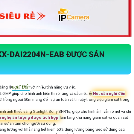
KX-DAI2204N-EAB
ĐƯỢC SẢN
nghĩ Đến
 đáng ®️
với nhiều tính năng ưu việt.
0 MP giúp cho hình ảnh hiển thị rõ ràng và sắc nét. 👮
Nét cần nghĩ đến
 hồng ngoại 50m mang đến sự an toàn và tin cậy trong việc giám sát trong
 hình ảnh thiếu sáng Starlight Sony SNR1s, giúp cho hình ảnh vẫn rõ nét và chi
 nghệ ấn tượng được tích hợp
làm tăng khả năng giám sát và quan sát
 lại sự an tâm cho người sử dụng.
năng lượng với khả năng tiết kiệm 50% dung lượng bằng việc sử dụng các