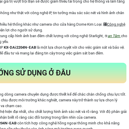
iá trị vượt trội Bạn sẽ được giảm thiểu tải trọng cho hệ thống và làm tăng
ỏng như thật với công nghệ IP, tin tưởng màu sắc sắc nét và hình ảnh chân
 nhiều hệ thống khác như camera cho cửa hàng Dome Kim Loại. 🎛
Công nghệ
tiện lợi cho người sử dụng.
cung cấp hình ảnh ban đêm chất lượng với công nghệ Starlight, ☣️
an Tâm
cho
g yếu.
IP
KX-DAi2204N-EAB
là một lựa chọn tuyệt vời cho việc giám sát và bảo vệ.
 để đầu tư và mang lại đáng tin cậy trong việc giám sát ban đêm.
ỚNG SỬ DỤNG Ở ĐÂU
ng dòng camera chuyên dụng được thiết kế để chắc chắn chống chịu lực tốt.
chịu được môi trường khắc nghiệt, camera này trở thành sự lựa chọn lý
 va chạm cao.
 hiện đại nhất, cho chất lượng hình ảnh sắc nét và rõ ràng. Với độ phân giải
 nhận biết rõ ràng các đối tượng trong tầm nhìn của camera.
204N-EAB
còn tích hợp công nghệ hồng ngoại thông minh cho khả năng
hông cần phụ thuộc vào ánh sáng môi trường xung quanh.