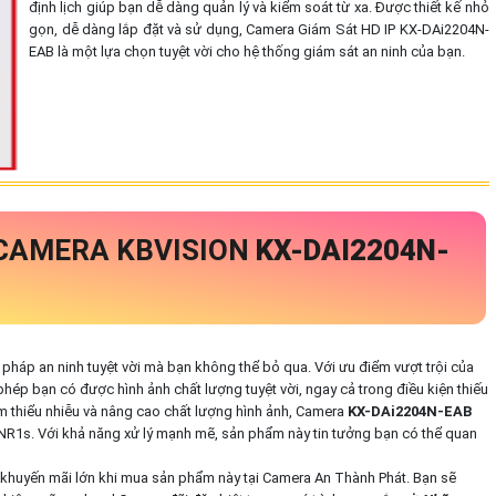
định lịch giúp bạn dễ dàng quản lý và kiểm soát từ xa. Được thiết kế nhỏ
gọn, dễ dàng lắp đặt và sử dụng, Camera Giám Sát HD IP KX-DAi2204N-
EAB là một lựa chọn tuyệt vời cho hệ thống giám sát an ninh của bạn.
 CAMERA KBVISION
KX-DAI2204N-
i pháp an ninh tuyệt vời mà bạn không thể bỏ qua. Với ưu điểm vượt trội của
p bạn có được hình ảnh chất lượng tuyệt vời, ngay cả trong điều kiện thiếu
m thiểu nhiễu và nâng cao chất lượng hình ảnh, Camera
KX-DAi2204N-EAB
 SNR1s. Với khả năng xử lý mạnh mẽ, sản phẩm này tin tưởng bạn có thể quan
khuyến mãi lớn khi mua sản phẩm này tại Camera An Thành Phát. Bạn sẽ