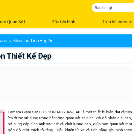
era Quan Sát
Đầu Ghi Hình
Trọn bộ camera
amera Kbvision Tích Hợp Ai
n Thiết Kế Đẹp
Camera Giám Sát HD IP KX-DAi2204N-EAB là một thiết bị hiện đại và tiện
ích được sử dụng trong hệ thống giám sát an ninh. Với độ phân giải cao,
nó cung cấp hình ảnh sắc nét và chất lượng cao, giúp bạn quan sát mọi
góc độ một cách rõ ràng. Điều khiển từ xa và tính năng ghi hình theo