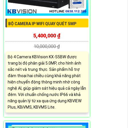
BỘ CAMERA IP WIFI QUAY QUÉT 5MP
5,400,000 ₫
10,000,000 ₫
Bộ 4 Camera KBVision KX-S5BW được
trang bị độ phân giải 5.0MP, cho hình ảnh
sắc nét và trung thực. Sản phẩm hỗ trợ
đàm thoại hai chiều cùng khả năng phát
hiện chuyển động thông minh nhờ công
nghệ AI, giúp giám sát hiệu quả cả ngày lẫn
đêm. Với chuẩn chống nước IP66 và khả
năng quản lý từ xa qua ứng dụng KBVIEW
Plus, KBiVMS, KBVMS Lite.