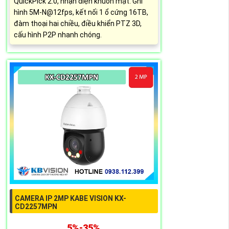
QuickPick 2.0, nhận diện khuôn mặt. Ghi
hình 5M-N@12fps, kết nối 1 ổ cứng 16TB,
đàm thoại hai chiều, điều khiển PTZ 3D,
cấu hình P2P nhanh chóng.
CAMERA IP 2MP KABE VISION KX-
CD2257MPN
5%-35%