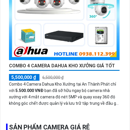
COMBO 4 CAMERA DAHUA KHO XƯỞNG GIÁ TỐT
5,500,000 ₫
6,500,000 ₫
Combo 4 Camera Dahua Kho Xưởng tại An Thành Phát chỉ
với
5.500.000 VNĐ
bạn đã sỡ hữu ngay bộ camera nhà
xưởng với 4 mắt camera độ nét 5MP và quay xoay 360 độ
không góc chết được quản lý và lưu trữ tập trung về đầu ghi
hình ổ cứng hỗ trợ xem qua tivi.
SẢN PHẨM CAMERA GIÁ RẺ