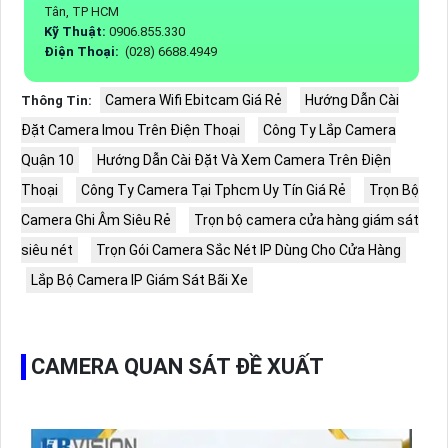
Tân, TP HCM
Kỹ Thuật:
0906.855.330
Điện Thoại:
(028) 6688.4949
Camera Wifi Ebitcam Giá Rẻ
Hướng Dẫn Cài
Thông Tin:
Đặt Camera Imou Trên Điện Thoại
Công Ty Lắp Camera
Quận 10
Hướng Dẫn Cài Đặt Và Xem Camera Trên Điện
Thoại
Công Ty Camera Tại Tphcm Uy Tín Giá Rẻ
Trọn Bộ
Camera Ghi Âm Siêu Rẻ
Trọn bộ camera cửa hàng giám sát
siêu nét
Trọn Gói Camera Sắc Nét IP Dùng Cho Cửa Hàng
Lắp Bộ Camera IP Giám Sát Bãi Xe
CAMERA QUAN SÁT ĐỀ XUẤT