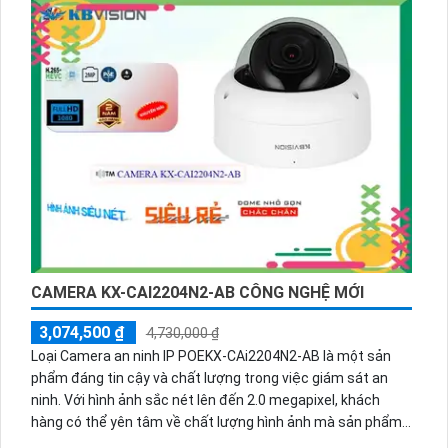
trung thực. Điểm đặc biệt của camera này là công nghệ
thiếu sáng Full Color 30m, cho phép quan sát rõ ràng trong
điều kiện thiếu sáng. Chip hình ảnh chuyên dụng giám sát
phù hợp, đảm bảo chất lượng hình ảnh tốt mọi lúc, kể cả
ban đêm.
CAMERA KX-CAI2204N2-AB CÔNG NGHỆ MỚI
3,074,500 ₫
4,730,000 ₫
Loại Camera an ninh IP POEKX-CAi2204N2-AB là một sản
phẩm đáng tin cậy và chất lượng trong việc giám sát an
ninh. Với hình ảnh sắc nét lên đến 2.0 megapixel, khách
hàng có thể yên tâm về chất lượng hình ảnh mà sản phẩm
cung cấp. Ngoài ra, camera còn được trang bị công nghệ xử