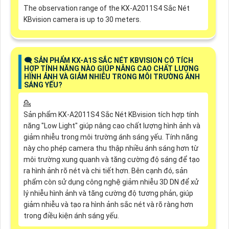
The observation range of the KX-A2011S4 Sắc Nét
KBvision camera is up to 30 meters.
🗨️ SẢN PHẨM KX-A1S SẮC NÉT KBVISION CÓ TÍCH
HỢP TÍNH NĂNG NÀO GIÚP NÂNG CAO CHẤT LƯỢNG
HÌNH ẢNH VÀ GIẢM NHIỄU TRONG MÔI TRƯỜNG ÁNH
SÁNG YẾU?
💁
Sản phẩm KX-A2011S4 Sắc Nét KBvision tích hợp tính
năng "Low Light" giúp nâng cao chất lượng hình ảnh và
giảm nhiễu trong môi trường ánh sáng yếu. Tính năng
này cho phép camera thu thập nhiều ánh sáng hơn từ
môi trường xung quanh và tăng cường độ sáng để tạo
ra hình ảnh rõ nét và chi tiết hơn. Bên cạnh đó, sản
phẩm còn sử dụng công nghệ giảm nhiễu 3D DN để xử
lý nhiễu hình ảnh và tăng cường độ tương phản, giúp
giảm nhiễu và tạo ra hình ảnh sắc nét và rõ ràng hơn
trong điều kiện ánh sáng yếu.