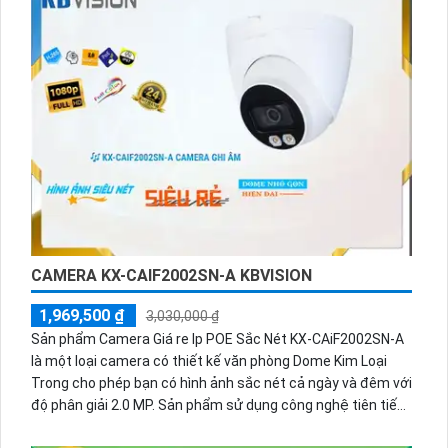
CAMERA KX-CAIF2002SN-A KBVISION
1,969,500 ₫
3,030,000 ₫
Sản phẩm Camera Giá re Ip POE Sắc Nét KX-CAiF2002SN-A
là một loại camera có thiết kế văn phòng Dome Kim Loại
Trong cho phép bạn có hình ảnh sắc nét cả ngày và đêm với
độ phân giải 2.0 MP. Sản phẩm sử dụng công nghệ tiên tiến
IP POE, giúp đảm bảo chất lượng hình ảnh sáng đẹp và