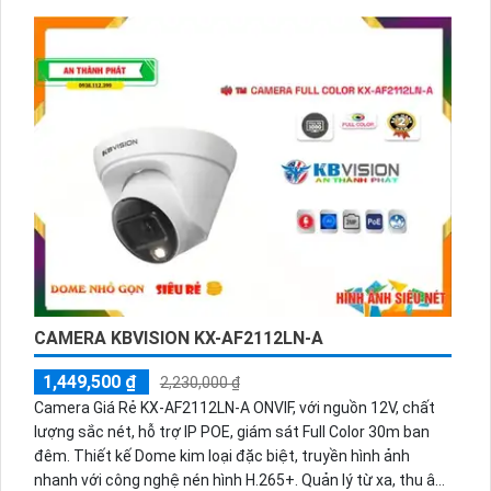
lý hình ảnh thiếu sáng và hồng ngoại Smart IR thông minh,
giúp cho hình ảnh vẫn sắc nét ngay cả trong môi trường
thiếu sáng. Chip xử lý hình ảnh CMOS chất lượng cao cùng
công nghệ IP POE, cho phép truyền tải hình ảnh một cách
mượt mà và ổn định. Sản phẩm cũng tương thích và dễ
dàng tích hợp với nhiều hệ thống giám sát khác nhau, giúp
giám sát an ninh một cách linh hoạt và hiệu quả.
CAMERA KBVISION KX-AF2112LN-A
1,449,500 ₫
2,230,000 ₫
Camera Giá Rẻ KX-AF2112LN-A ONVIF, với nguồn 12V, chất
lượng sắc nét, hỗ trợ IP POE, giám sát Full Color 30m ban
đêm. Thiết kế Dome kim loại đặc biệt, truyền hình ảnh
nhanh với công nghệ nén hình H.265+. Quản lý từ xa, thu âm