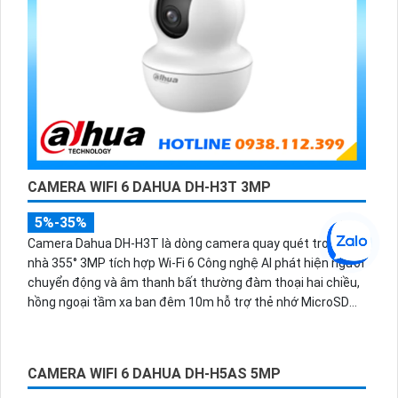
CAMERA WIFI 6 DAHUA DH-H3T 3MP
5%-35%
Camera Dahua DH-H3T là dòng camera quay quét trong
nhà 355° 3MP tích hợp Wi-Fi 6 Công nghệ AI phát hiện người
chuyển động và âm thanh bất thường đàm thoại hai chiều,
hồng ngoại tầm xa ban đêm 10m hỗ trợ thẻ nhớ MicroSD
256GB ONVIF và điều khiển từ xa qua ứng dụng DMSS.