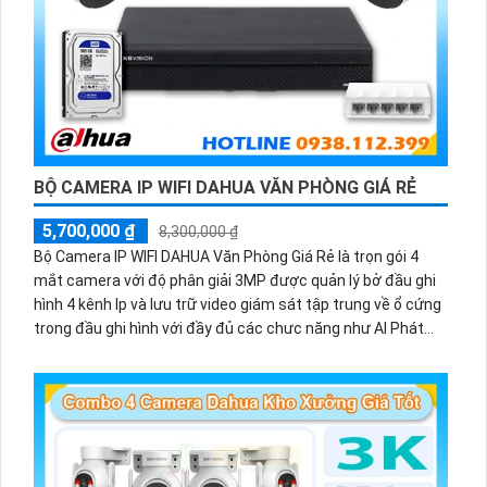
BỘ CAMERA IP WIFI DAHUA VĂN PHÒNG GIÁ RẺ
5,700,000 ₫
8,300,000 ₫
Bộ Camera IP WIFI DAHUA Văn Phòng Giá Rẻ là trọn gói 4
mắt camera với độ phân giải 3MP được quản lý bở đầu ghi
hình 4 kênh Ip và lưu trữ video giám sát tập trung về ổ cứng
trong đầu ghi hình với đầy đủ các chưc năng như AI Phát
hiện chuyển động, đàm thoại âm thanh 2 chiều và giám sát
có màu vào ban đêm