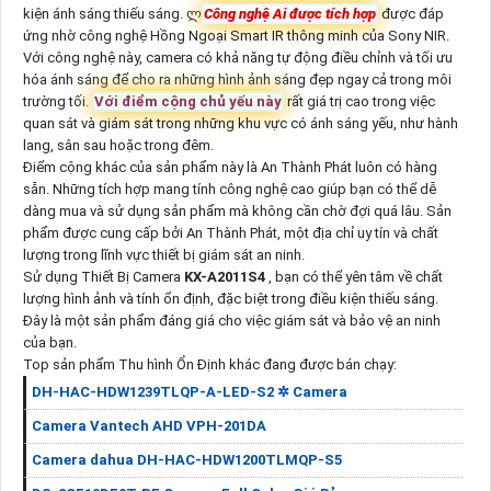
kiện ánh sáng thiếu sáng. ლ
Công nghệ Ai được tích hợp
được đáp
ứng nhờ công nghệ Hồng Ngoại Smart IR thông minh của Sony NIR.
Với công nghệ này, camera có khả năng tự động điều chỉnh và tối ưu
hóa ánh sáng để cho ra những hình ảnh sáng đẹp ngay cả trong môi
trường tối.
Với điểm cộng chủ yếu này
rất giá trị cao trong việc
quan sát và giám sát trong những khu vực có ánh sáng yếu, như hành
lang, sân sau hoặc trong đêm.
Điểm cộng khác của sản phẩm này là An Thành Phát luôn có hàng
sẵn. Những tích hợp mang tính công nghệ cao giúp bạn có thể dễ
dàng mua và sử dụng sản phẩm mà không cần chờ đợi quá lâu. Sản
phẩm được cung cấp bởi An Thành Phát, một địa chỉ uy tín và chất
lượng trong lĩnh vực thiết bị giám sát an ninh.
Sử dụng Thiết Bị Camera
KX-A2011S4
, bạn có thể yên tâm về chất
lượng hình ảnh và tính ổn định, đặc biệt trong điều kiện thiếu sáng.
Đây là một sản phẩm đáng giá cho việc giám sát và bảo vệ an ninh
của bạn.
Top sản phẩm Thu hình Ổn Định khác đang được bán chạy:
DH-HAC-HDW1239TLQP-A-LED-S2 ✲ Camera
Camera Vantech AHD VPH-201DA
Camera dahua DH-HAC-HDW1200TLMQP-S5