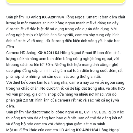
Sản phẩm HD Anlog
KX-A2011S4
Hồng Ngoại Smart IR ban đêm chất
lượng là một camera an ninh hồng ngoại mạnh mẽ và đáng tin cậy
được thiết kế đặc biệt để sử dụng trong các dự án dân dụng. Với
công nghệ chip xử lý hình ảnh Sony NIR, camera này cung cấp hình
ảnh sắc nét và rõ ràng, dù là trong điều kiện ánh sáng yếu hoặc ban
đêm.
Camera HD Anlog
KX-A2011S4
Hồng Ngoại Smart IR ban đêm chất
lượng có khả năng xem ban đêm bằng công nghệ hồng ngoại, với
khoảng cách xa lên tới 30m. Những tích hợp mang tính công nghệ
cao giúp đẳng cấp an ninh và giám sát toàn diện trong suốt đêm, rất
phù hợp cho những nơi cần quan sát trong thời gian tối.
Với thiết kế dome kim loại trang nhã, camera này có vẻ bề ngoài sang
trọng và chắc chắn. Nó được thiết kế để lắp đặt trong nhà, và phù hợp
với văn phòng, gia đình, shop cửa hàng và nhiều nơi khác. Với độ
phân giải 2.0 MP, hình ảnh của camera rất nét và sắc nét cả ngày và
đêm.
Sản phẩm này được trang bị công nghệ AHD, CVI, TVI, BCS, giúp việc
thi công trở nên dễ dàng hơn bao giờ hết. Bạn có thể dễ dàng kết nối
và đồng bộ hóa camera với không gian giám sát của mình.
Một ưu điểm khác của camera HD Anlog
KX-A2011S4
Hồng Ngoại