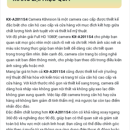
KX-A2011S4
Camera KBvision là một camera cao cấp được thiết kế
đặc biệt cho căn hộ cao cấp và cửa hàng với mục đích kết hợp giữa
chất lượng hình ảnh tuyệt vời và thiết kế mỹ thuật.
Với độ phân giải Full HD 1080P, camera
KX-A2011S4
cho phép bạn
quan sát mọi góc nhìn một cách rõ nét và chi tiết. Hình ảnh sắc nét và
màu sắc trung thực giúp bạn nhận biết dễ dàng các chi tiết quan
trọng trong tầm nhìn. Bên cạnh đó, camera còn trang bị công nghệ
quan sát ban đêm thông minh, cho phép bạn theo dõi trong điều kiện
ánh sáng yếu hoặc mờ.
Mang lại giá trị hơn cả
KX-A2011S4
cũng được thiết kế với ý tưởng
mỹ thuật để hài hòa với kiến trúc và trang trí của căn hộ cao cấp và
cửa hàng. Với kích thước nhỏ gọn và thiết kế sang trọng, camera dễ
dàng hoà nhập vào không gian nội thất và không gây xao lạc đến
không gian xung quanh. Việc lắp đặt camera trong căn hộ hay cửa
hàng sẽ không làm giảm đi tính thẩm mỹ, mà ngược lại còn tạo điểm
nhấn độc đáo.
Đặc điểm chất lượng hơn
KX-A2011S4
còn có khả năng xoay ngang
360 độ và nghiêng dọc 90 độ, giúp bạn có thể quan sát và giám sát
toàn bộ khu vực một cách linh hoạt. Bạn cũng có thể điều chỉnh góc
nhìn theo ý muốn từ xa thông qua ứng dụng điện thoại di động hoặc