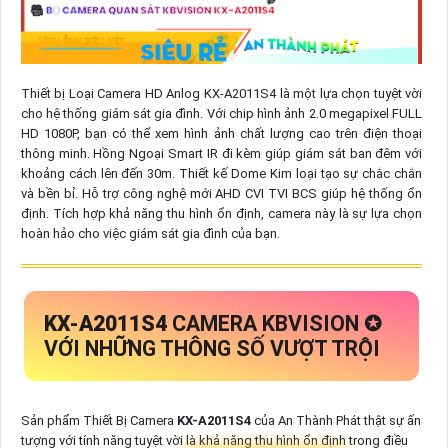
Thiết bị Loại Camera HD Anlog KX-A2011S4 là một lựa chọn tuyệt vời
cho hệ thống giám sát gia đình. Với chip hình ảnh 2.0 megapixel FULL
HD 1080P, bạn có thể xem hình ảnh chất lượng cao trên điện thoại
thông minh. Hồng Ngoại Smart IR đi kèm giúp giám sát ban đêm với
khoảng cách lên đến 30m. Thiết kế Dome Kim loại tạo sự chắc chắn
và bền bỉ. Hỗ trợ công nghệ mới AHD CVI TVI BCS giúp hệ thống ổn
định. Tích hợp khả năng thu hình ổn định, camera này là sự lựa chọn
hoàn hảo cho việc giám sát gia đình của bạn.
KX-A2011S4
CAMERA KBVISION ✪
VỚI NHỮNG THÔNG SỐ VƯỢT TRỘI
Sản phẩm Thiết Bị Camera
KX-A2011S4
của An Thành Phát thật sự ấn
tượng với tính năng tuyệt vời là khả năng thu hình ổn định trong điều