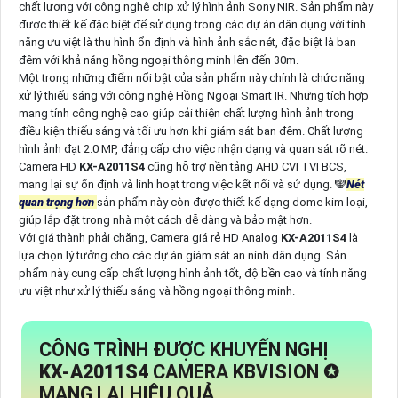
chất lượng với công nghệ chip xử lý hình ảnh Sony NIR. Sản phẩm này
được thiết kế đặc biệt để sử dụng trong các dự án dân dụng với tính
năng ưu việt là thu hình ổn định và hình ảnh sắc nét, đặc biệt là ban
đêm với khả năng hồng ngoại thông minh lên đến 30m.
Một trong những điểm nổi bật của sản phẩm này chính là chức năng
xử lý thiếu sáng với công nghệ Hồng Ngoại Smart IR. Những tích hợp
mang tính công nghệ cao giúp cải thiện chất lượng hình ảnh trong
điều kiện thiếu sáng và tối ưu hơn khi giám sát ban đêm. Chất lượng
hình ảnh đạt 2.0 MP, đẳng cấp cho việc nhận dạng và quan sát rõ nét.
Camera HD
KX-A2011S4
cũng hỗ trợ nền tảng AHD CVI TVI BCS,
mang lại sự ổn định và linh hoạt trong việc kết nối và sử dụng. ️🕎
Nét
quan trọng hơn
sản phẩm này còn được thiết kế dạng dome kim loại,
giúp lắp đặt trong nhà một cách dễ dàng và bảo mật hơn.
Với giá thành phải chăng, Camera giá rẻ HD Analog
KX-A2011S4
là
lựa chọn lý tưởng cho các dự án giám sát an ninh dân dụng. Sản
phẩm này cung cấp chất lượng hình ảnh tốt, độ bền cao và tính năng
ưu việt như xử lý thiếu sáng và hồng ngoại thông minh.
CÔNG TRÌNH ĐƯỢC KHUYẾN NGHỊ
KX-A2011S4
CAMERA KBVISION ✪
MANG LẠI HIỆU QUẢ