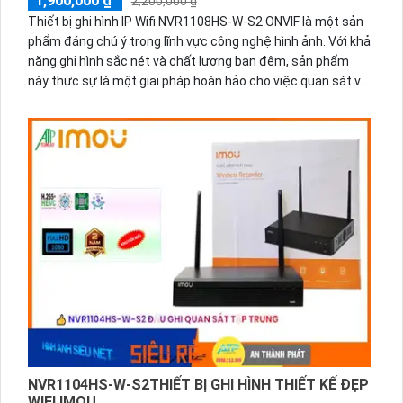
1,900,000 ₫
2,200,000 ₫
Thiết bị ghi hình IP Wifi NVR1108HS-W-S2 ONVIF là một sản
phẩm đáng chú ý trong lĩnh vực công nghệ hình ảnh. Với khả
năng ghi hình sắc nét và chất lượng ban đêm, sản phẩm
này thực sự là một giai pháp hoàn hảo cho việc quan sát và
giám sát an ninh. NVR1108HS-W-S2 có khả năng tích hợp
với 1 ổ cứng và hỗ trợ công nghệ IP Wifi, giúp nó phù hợp
cho công trình lớn. Thiết bị cũng sử dụng công nghệ ONVIF
cho chất lượng thu hình tốt hơn. Hơn nữa, với khả năng lưu
trữ lâu hơn với hỗ trợ các chuẩn nén
H.265+/H.265/H.264+/H.264, NVR1108HS-W-S2 đem lại
hiệu suất cao và tiết kiệm năng lượng.
NVR1104HS-W-S2THIẾT BỊ GHI HÌNH THIẾT KẾ ĐẸP
WIFI IMOU