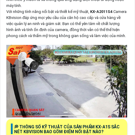
máy tính.
Với những tính năng nổi bật và thiết kế mỹ thuật,
KX-A2011S4
Camera
KBvision đáp ứng mọi yêu cầu của căn hộ cao cấp và cửa hàng về
việc quản lý an ninh và giám sát. Bạn có thể yên tâm về chất lượng
hình ảnh và tính ổn định của camera, đồng thời vẫn có thể thể hiện
phong cách và thẩm mỹ trong không gian sống và làm việc của mình.
️💭 THÔNG SỐ KỸ THUẬT CỦA SẢN PHẨM KX-A1S SẮC
NÉT KBVISION BAO GỒM ĐIỂM NỔI BẬT NÀO?