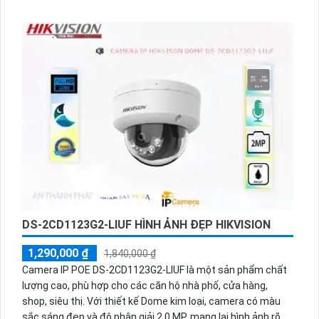
ONVIF, lưu trữ lâu hơn H.265+/H.265/H.264+/H.264. Sử dụng
trong văn phòng, gia đình, cửa hàng. Góc nhìn rộng, chất
lượng màu sắc như ban ngày.
DS-2CD1123G2-LIUF HÌNH ẢNH ĐẸP HIKVISION
1,290,000 ₫
1,840,000 ₫
Camera IP POE DS-2CD1123G2-LIUF là một sản phẩm chất
lượng cao, phù hợp cho các căn hộ nhà phố, cửa hàng,
shop, siêu thị. Với thiết kế Dome kim loại, camera có màu
sắc sáng đẹp và độ phân giải 2.0 MP, mang lại hình ảnh rõ