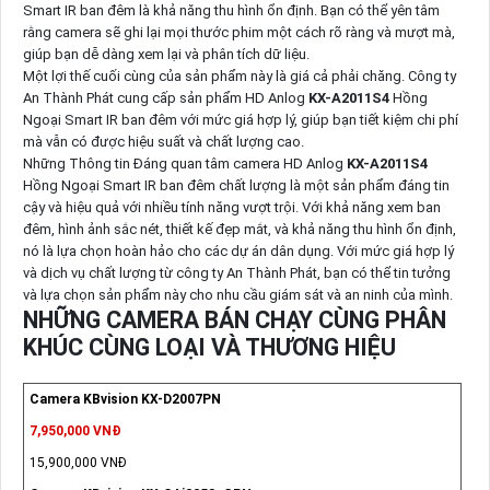
Smart IR ban đêm là khả năng thu hình ổn định. Bạn có thể yên tâm
rằng camera sẽ ghi lại mọi thước phim một cách rõ ràng và mượt mà,
giúp bạn dễ dàng xem lại và phân tích dữ liệu.
Một lợi thế cuối cùng của sản phẩm này là giá cả phải chăng. Công ty
An Thành Phát cung cấp sản phẩm HD Anlog
KX-A2011S4
Hồng
Ngoại Smart IR ban đêm với mức giá hợp lý, giúp bạn tiết kiệm chi phí
mà vẫn có được hiệu suất và chất lượng cao.
Những Thông tin Đáng quan tâm camera HD Anlog
KX-A2011S4
Hồng Ngoại Smart IR ban đêm chất lượng là một sản phẩm đáng tin
cậy và hiệu quả với nhiều tính năng vượt trội. Với khả năng xem ban
đêm, hình ảnh sắc nét, thiết kế đẹp mắt, và khả năng thu hình ổn định,
nó là lựa chọn hoàn hảo cho các dự án dân dụng. Với mức giá hợp lý
và dịch vụ chất lượng từ công ty An Thành Phát, bạn có thể tin tưởng
và lựa chọn sản phẩm này cho nhu cầu giám sát và an ninh của mình.
NHỮNG CAMERA BÁN CHẠY CÙNG PHÂN
KHÚC CÙNG LOẠI VÀ THƯƠNG HIỆU
Camera KBvision KX-D2007PN
7,950,000 VNĐ
15,900,000 VNĐ