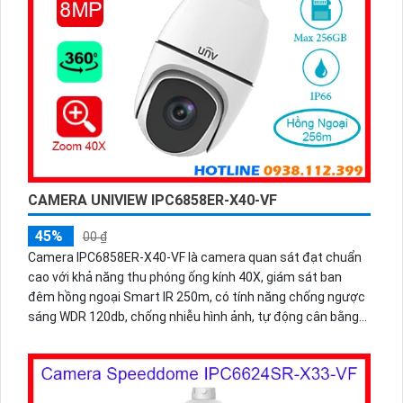
CAMERA UNIVIEW IPC6858ER-X40-VF
45%
00 ₫
Camera IPC6858ER-X40-VF là camera quan sát đạt chuẩn
cao với khả năng thu phóng ống kính 40X, giám sát ban
đêm hồng ngoại Smart IR 250m, có tính năng chống ngược
sáng WDR 120db, chống nhiễu hình ảnh, tự động cân bằng
ánh sáng trắng, có thể lắp đặt ngoài trời chống nước IP 66