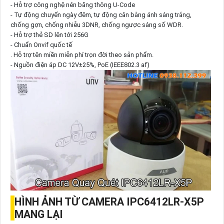
- Hỗ trợ công nghệ nén băng thông U-Code
- Tự động chuyển ngày đêm, tự động cân bằng ánh sáng trắng,
chống gợn, chống nhiễu 3DNR, chống ngược sáng số WDR.
- Hỗ trợ thẻ SD lên tới 256G
- Chuẩn Onvif quốc tế
. Hỗ trợ tên miền miễn phí trọn đời theo sản phẩm.
- Nguồn điện áp DC 12V±25%, PoE (IEEE802.3 af)
HÌNH ẢNH TỪ CAMERA IPC6412LR-X5P
MANG LẠI