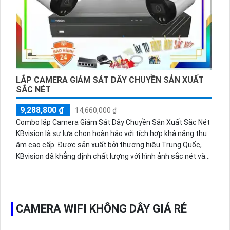
người dùng không chỉ quan sát mà còn có thể nghe và nói
chuyện trực tiếp với những người ở nơi camera đặt. Điều
này mang lại sự thuận tiện và an toàn cho gia đình hay văn
phòng của bạn.
Với Combo Bộ camera wifi giá rẻ Dahua, bạn sẽ có trải
nghiệm tuyệt vời về hình ảnh và âm thanh với mức giá hợp
lý.
LẮP CAMERA GIÁM SÁT DÂY CHUYỀN SẢN XUẤT
SẮC NÉT
9,288,800 ₫
14,660,000 ₫
Combo lắp Camera Giám Sát Dây Chuyền Sản Xuất Sắc Nét
KBvision là sự lựa chọn hoàn hảo với tích hợp khả năng thu
âm cao cấp. Được sản xuất bởi thương hiệu Trung Quốc,
KBvision đã khẳng định chất lượng với hình ảnh sắc nét và
đẹp mắt. Combo này không chỉ giúp quản lý và giám sát dây
chuyền sản xuất một cách hiệu quả mà còn mang đến trải
nghiệm âm thanh chất lượng cao. Với KBvision, bạn không
chỉ có được sự an toàn mà còn trải nghiệm công nghệ tiên
CAMERA WIFI KHÔNG DÂY GIÁ RẺ
tiến và đáng tin cậy nhất.