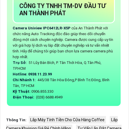
CÔNG TY TNHH TM-DV ĐẦU TƯ
AN THÀNH PHÁT
Camera Uniview IPC6412LR-X5P
của An Thành Phát với
chức năng Auto Tracking độc đáo giúp theo dõi chuyển
động một cách chuyên nghiệp. Camera được cung cấp uy tín
với giá hợp lý dịch vụ lắp đặt chuyên nghiệp và tư vấn nhiệt
tình. Hãy để chúng tôi giúp bạn chọn lựa camera camera phù
hợp nhất.
Trụ Sở:
51 Lũy Bán Bích, P. Tân Thới Hòa, Q.Tân Phú,
TP.HCM
Hotline: 0938.11.23.99
Chi Nhánh 1:
445/38 Tân Hòa Đông,P Bình Trị Đông, Bình
Tân, TP HCM
Kỹ Thuật:
0906.855.330
Điện Thoại:
(028) 6688.4949
Lắp Máy Tính Tiền Cho Cửa Hàng Coffee
Lắp
Thông Tin:
Camera Kbvision Giá Rẻ Chính Hãng
Tư Vấn Lắp Đặt Camera