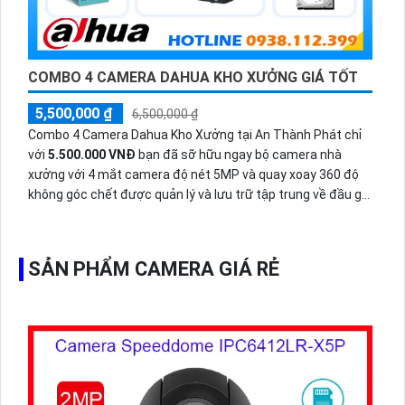
COMBO 4 CAMERA DAHUA KHO XƯỞNG GIÁ TỐT
5,500,000 ₫
6,500,000 ₫
Combo 4 Camera Dahua Kho Xưởng tại An Thành Phát chỉ
với
5.500.000 VNĐ
bạn đã sỡ hữu ngay bộ camera nhà
xưởng với 4 mắt camera độ nét 5MP và quay xoay 360 độ
không góc chết được quản lý và lưu trữ tập trung về đầu ghi
hình ổ cứng hỗ trợ xem qua tivi.
SẢN PHẨM CAMERA GIÁ RẺ