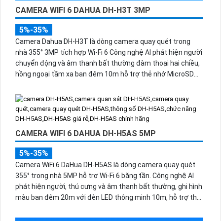
CAMERA WIFI 6 DAHUA DH-H3T 3MP
5%-35%
Camera Dahua DH-H3T là dòng camera quay quét trong
nhà 355° 3MP tích hợp Wi-Fi 6 Công nghệ AI phát hiện người
chuyển động và âm thanh bất thường đàm thoại hai chiều,
hồng ngoại tầm xa ban đêm 10m hỗ trợ thẻ nhớ MicroSD
256GB ONVIF và điều khiển từ xa qua ứng dụng DMSS.
CAMERA WIFI 6 DAHUA DH-H5AS 5MP
5%-35%
Camera WiFi 6 DaHua DH-H5AS là dòng camera quay quét
355° trong nhà 5MP hỗ trợ Wi-Fi 6 băng tần. Công nghệ AI
phát hiện người, thú cưng và âm thanh bất thường, ghi hình
màu ban đêm 20m với đèn LED thông minh 10m, hỗ trợ thẻ
nhớ 256GB và quản lý từ xa qua ứng dụng DMSS,