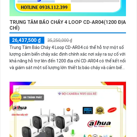
TRUNG TÂM BÁO CHÁY 4 LOOP CD-AR04(1200 ĐỊA
CHỈ)
26,437,500 ₫
35,250,000 ₫
Trung Tâm Báo Cháy 4 Loop CD-AR04 có thể hỗ trợ một số
lượng cảm biến cháy xác định chính xác nơi xảy ra sự cố với
khả năng hỗ trợ lên đến 1200 địa chỉ CD-AR04 có thể kết nối
và giám sát một số lượng lớn thiết bị báo cháy và cảm biến
trên một khu vực rộng lớn phù hợp cho các tòa nhà
lớn,trung tâm thương mại,bệnh viện,nhà máy hoặc các cơ
sở cần giám sát cháy nổ trên diện rộng.