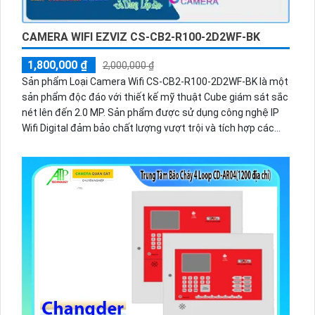
CAMERA WIFI EZVIZ CS-CB2-R100-2D2WF-BK
1,800,000 ₫
2,000,000 ₫
Sản phẩm Loại Camera Wifi CS-CB2-R100-2D2WF-BK là một
sản phẩm độc đáo với thiết kế mỹ thuật Cube giám sát sắc
nét lên đến 2.0 MP. Sản phẩm được sử dụng công nghệ IP
Wifi Digital đảm bảo chất lượng vượt trội và tích hợp các
chức năng cao cấp như Thu Âm Và Loa. Hình ảnh được xem
ban đêm sáng đẹp nhờ công nghệ Hồng Ngoại 10m, mang
đến cho người dùng trải nghiệm giám sát tốt nhất. Đặc
biệt, công nghệ Hồng Ngoại SMD cung cấp ánh sáng tối ưu,
đồng thời giúp tăng cường khả năng quan sát trong môi
trường ban đêm. Với Camera Wifi CS-CB2-R100-2D2WF-BK,
người dùng có thể yên tâm về việc giám sát nhà cửa hoặc
văn phòng của mình một cách hiệu quả và đáng tin cậy.