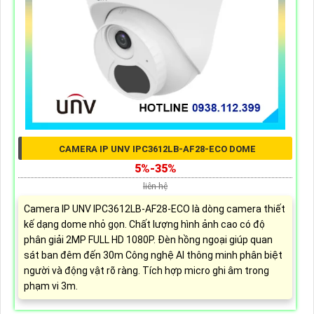
CAMERA IP UNV IPC3612LB-AF28-ECO DOME
5%-35%
liên hệ
Camera IP UNV IPC3612LB-AF28-ECO là dòng camera thiết
kế dạng dome nhỏ gọn. Chất lượng hình ảnh cao có độ
phân giải 2MP FULL HD 1080P. Đèn hồng ngoại giúp quan
sát ban đêm đến 30m Công nghệ AI thông minh phân biệt
người và động vật rõ ràng. Tích hợp micro ghi âm trong
phạm vi 3m.