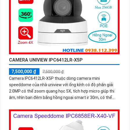
CAMERA UNIVIEW IPC6412LR-X5P
7,500,000 ₫
7,500,000 ₫
Camera IPC6412LR-X5P thuộc dòng camera mini
speeddome của nhà uniview với ống kính có độ phân giải
2.0MP có thể zoom quang học 5X, tích hợp micro giúp thi
âm, nhìn ban đêm bằng hồng ngoại smart ir 30m, có thể
hoạt động độc lập nhờ khe cắm thẻ nhớ 256GB