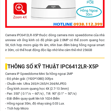
Camera IPC6412LR-X5P thuộc dòng camera mini speeddome của nhà
uniview với ống kính có độ phân giải 2.0MP có thể zoom quang học
5X, tích hợp micro giúp thi âm, nhìn ban đêm bằng hồng ngoại smart
ir 30m, có thể hoạt động độc lập nhờ khe cắm thẻ nhớ 256GB
THÔNG SỐ KỸ THUẬT IPC6412LR-X5P
Camera IP Speeddome Mini 5x hồng ngoại 2MP
- Độ phân giải: (1920*1080):30fps
- Chuẩn nén: Ultra 265/H.265/H.264/MJPEG
- Ống kính zoom quang học 4X (2.7-13.5mm)
- Pan: 350° ( 0.1°/s ~ 60°/s) , Tilt: 90° (0.1° ~ 50°/s)
- Đặt điểm quay quét lên tới 1024 điểm
- Hồng ngoại 30m, độ nhạy sáng 0.03 Lux.
- Tích hợp Micro