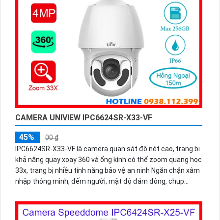
CAMERA UNIVIEW IPC6624SR-X33-VF
45%
00 ₫
IPC6624SR-X33-VF là camera quan sát độ nét cao, trang bị
khả năng quay xoay 360 và ống kính có thể zoom quang học
33x, trang bị nhiều tính năng bảo vệ an ninh Ngăn chặn xâm
nhập thông minh, đếm người, mật độ đám đông, chụp
khuôn mặt, chống ngược sáng WDR 120db