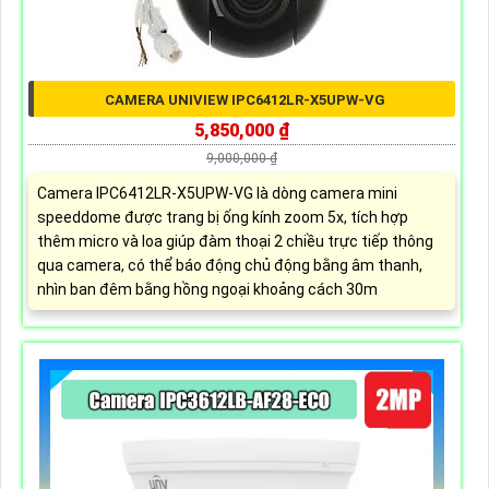
CAMERA UNIVIEW IPC6412LR-X5UPW-VG
5,850,000 ₫
9,000,000 ₫
Camera IPC6412LR-X5UPW-VG là dòng camera mini
speeddome được trang bị ống kính zoom 5x, tích hợp
thêm micro và loa giúp đàm thoại 2 chiều trực tiếp thông
qua camera, có thể báo động chủ động bằng âm thanh,
nhìn ban đêm bằng hồng ngoại khoảng cách 30m