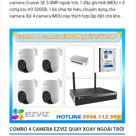
camera Cruiser SE 5.0MP ngoài trời, 1 đầu ghi hình IMOU + ổ
cứng lưu trữ 500GB, 1 bộ chia tín hiệu chuyên dụng cho
camera. Bộ 4 camera IMOU này thích hợp lắp đặt cho kho
hàng, nhà xưởng, khu phố và khu vực cần giám sát ngoài
trời.
COMBO 4 CAMERA EZVIZ QUAY XOAY NGOÀI TRỜI