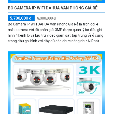
BỘ CAMERA IP WIFI DAHUA VĂN PHÒNG GIÁ RẺ
5,700,000 ₫
8,300,000 ₫
Bộ Camera IP WIFI DAHUA Văn Phòng Giá Rẻ là trọn gói 4
mắt camera với độ phân giải 3MP được quản lý bở đầu ghi
hình 4 kênh Ip và lưu trữ video giám sát tập trung về ổ cứng
trong đầu ghi hình với đầy đủ các chưc năng như AI Phát
hiện chuyển động, đàm thoại âm thanh 2 chiều và giám sát
có màu vào ban đêm