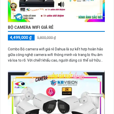
BỘ CAMERA WIFI GIÁ RẺ
4,499,000 ₫
5,800,000 ₫
Combo Bộ camera wifi giá rẻ Dahua là sự kết hợp hoàn hảo
giữa công nghệ camera wifi thông minh và trang bị thu âm
và loa to rõ. Với chiết khấu cao, người dùng có thể sở hữu
một sản phẩm chất lượng về hình ảnh và âm thanh với giá
cả phải chăng.
Camera Dahua đảm bảo chất lượng hình ảnh màu sắc
trung thực, cho phép người dùng giám sát và ghi lại những
khoảnh khắc quan trọng một cách rõ nét. Đặc biệt, với tính
năng wifi, camera có thể kết nối đến mạng internet đơn
giản và tiện lợi, giúp người dùng dễ dàng xem và điều khiển
từ xa thông qua điện thoại di động.
Bên cạnh đó, việc trang bị thu âm và loa to rõ cho phép