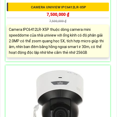
CAMERA UNIVIEW IPC6412LR-X5P
7,500,000 ₫
7,500,000 ₫
Camera IPC6412LR-X5P thuộc dòng camera mini
speeddome của nhà uniview với ống kính có độ phân giải
2.0MP có thể zoom quang học 5X, tích hợp micro giúp thi
âm, nhìn ban đêm bằng hồng ngoại smart ir 30m, có thể
hoạt động độc lập nhờ khe cắm thẻ nhớ 256GB