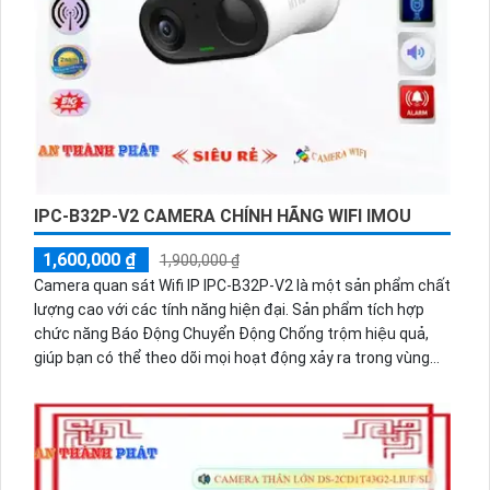
IPC-B32P-V2 CAMERA CHÍNH HÃNG WIFI IMOU
1,600,000 ₫
1,900,000 ₫
Camera quan sát Wifi IP IPC-B32P-V2 là một sản phẩm chất
lượng cao với các tính năng hiện đại. Sản phẩm tích hợp
chức năng Báo Động Chuyển Động Chống trộm hiệu quả,
giúp bạn có thể theo dõi mọi hoạt động xảy ra trong vùng
quan sát.
Với công nghệ Hồng Ngoại Smart IR siêu tiết kiệm băng
thông H.265/H.264+/H.264, camera cho phép bạn xem hình
ảnh chất lượng cao mà không tốn nhiều băng thông
internet. Đặc biệt, công nghệ Hồng Ngoại Smart IR thông