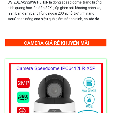
DS-2DE7A232IWG1-EHUN là dòng speed dome trang bị ống
kính quang học lên đến 32X giúp giám sát khoảng cách xa,
nhìn ban đêm bằng hồng ngoại 200m, hỗ trợ tính năng
AcuSense nâng cao hiệu quả giám sát an ninh, có tốc độ
lấy nét cao nhờ công nghệ Self-learning
CAMERA GIÁ RẺ KHUYẾN MÃI