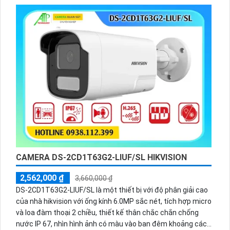
CAMERA DS-2CD1T63G2-LIUF/SL HIKVISION
2,562,000 ₫
3,660,000 ₫
DS-2CD1T63G2-LIUF/SL là một thiết bị với độ phân giải cao
của nhà hikvision với ống kính 6.0MP sắc nét, tích hợp micro
và loa đàm thoại 2 chiều, thiết kế thân chắc chắn chống
nước IP 67, nhìn hình ảnh có màu vào ban đêm khoảng cách