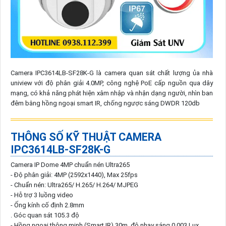
Camera IPC3614LB-SF28K-G là camera quan sát chất lượng ủa nhà
uniview với độ phân giải 4.0MP, công nghệ PoE cấp nguồn qua dây
mạng, có khả năng phát hiện xâm nhập và nhận dạng người, nhìn ban
đêm bằng hồng ngoại smart IR, chống ngược sáng DWDR 120db
THÔNG SỐ KỸ THUẬT CAMERA
IPC3614LB-SF28K-G
Camera IP Dome 4MP chuẩn nén Ultra265
- Độ phân giải: 4MP (2592x1440), Max 25fps
- Chuẩn nén: Ultra265/ H.265/ H.264/ MJPEG
- Hỗ trợ 3 luồng video
- Ống kính cố định 2.8mm
. Góc quan sát 105.3 độ
- Hồng ngoại thông minh (Smart IR) 30m, độ nhạy sáng 0.003 Lux.