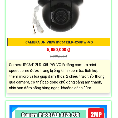
CAMERA UNIVIEW IPC6412LR-X5UPW-VG
5,850,000 ₫
9,000,000 ₫
Camera IPC6412LR-X5UPW-VG là dòng camera mini
speeddome được trang bị ống kính zoom 5x, tích hợp
thêm micro và loa giúp đàm thoại 2 chiều trực tiếp thông
qua camera, có thể báo động chủ động bằng âm thanh,
nhìn ban đêm bằng hồng ngoại khoảng cách 30m