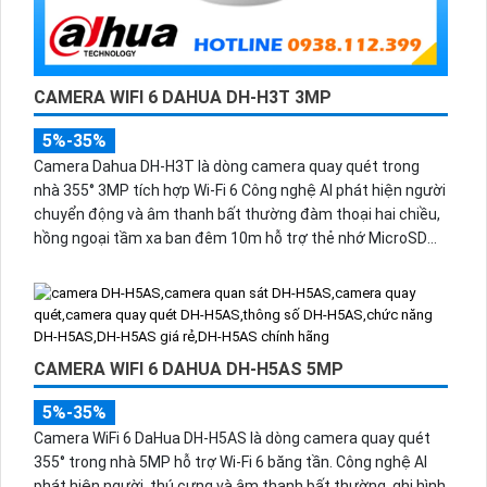
CAMERA WIFI 6 DAHUA DH-H3T 3MP
5%-35%
Camera Dahua DH-H3T là dòng camera quay quét trong
nhà 355° 3MP tích hợp Wi-Fi 6 Công nghệ AI phát hiện người
chuyển động và âm thanh bất thường đàm thoại hai chiều,
hồng ngoại tầm xa ban đêm 10m hỗ trợ thẻ nhớ MicroSD
256GB ONVIF và điều khiển từ xa qua ứng dụng DMSS.
CAMERA WIFI 6 DAHUA DH-H5AS 5MP
5%-35%
Camera WiFi 6 DaHua DH-H5AS là dòng camera quay quét
355° trong nhà 5MP hỗ trợ Wi-Fi 6 băng tần. Công nghệ AI
phát hiện người, thú cưng và âm thanh bất thường, ghi hình