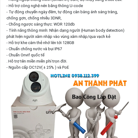
- Hỗ trợ công nghệ nén băng thông U-code
- Tự động chuyển ngày đêm, tự động cân bằng ánh sáng trắng,
chống gợn, chống nhiễu 3DNR,
- Chống ngược sáng thực: WDR 120db
- Tính năng thông minh: Nhận dạng người (Human body detection)
phát hiện người xâm nhập vào vùng xâm nhập/qua vạch kẻ
- Hỗ trợ khe cắm thẻ nhớ lên tới 128GB
- Chuẩn chống nước và bụi IP67
- Chuẩn Onvif quốc tế
. Hỗ trợ tên miền miễn phí trọn đời.
- Nguồn cấp DC12V( ± 25% ) và PoE