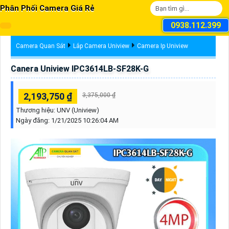
Phân Phối Camera Giá Rẻ
0938.112.399
Camera Quan Sát
Lắp Camera Uniview
Camera Ip Uniview
Canera Uniview IPC3614LB-SF28K-G
2,193,750 ₫
3,375,000 ₫
Thương hiệu:
UNV (Uniview)
Ngày đăng:
1/21/2025 10:26:04 AM