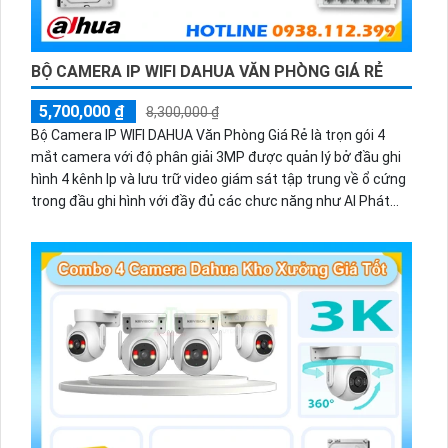
BỘ CAMERA IP WIFI DAHUA VĂN PHÒNG GIÁ RẺ
5,700,000 ₫
8,300,000 ₫
Bộ Camera IP WIFI DAHUA Văn Phòng Giá Rẻ là trọn gói 4
mắt camera với độ phân giải 3MP được quản lý bở đầu ghi
hình 4 kênh Ip và lưu trữ video giám sát tập trung về ổ cứng
trong đầu ghi hình với đầy đủ các chưc năng như AI Phát
hiện chuyển động, đàm thoại âm thanh 2 chiều và giám sát
có màu vào ban đêm