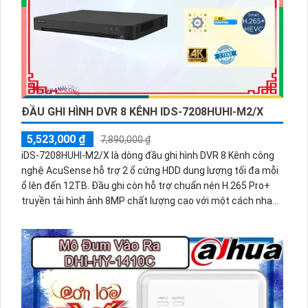
ĐẦU GHI HÌNH DVR 8 KÊNH IDS-7208HUHI-M2/X
5,523,000 ₫
7,890,000 ₫
iDS-7208HUHI-M2/X là dòng đầu ghi hình DVR 8 Kênh công
nghệ AcuSense hỗ trợ 2 ổ cứng HDD dung lượng tối đa mỗi
ổ lên đến 12TB. Đầu ghi còn hỗ trợ chuẩn nén H.265 Pro+
truyền tải hình ảnh 8MP chất lượng cao với một cách nhanh
chóng, không chỉ vậy mà còn hỗ trợ các kênh phát hiện AI
người vật đảm bảo an ninh hiệu quả.