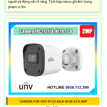
người và động vật rõ ràng. Tích hợp micro ghi âm trong
phạm vi 3m.
CAMERA POE UNV IPC2122LB-AF28-ECO 2MP