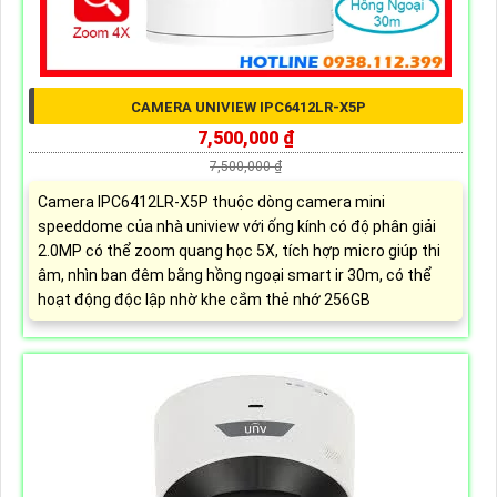
CAMERA UNIVIEW IPC6412LR-X5P
7,500,000 ₫
7,500,000 ₫
Camera IPC6412LR-X5P thuộc dòng camera mini
speeddome của nhà uniview với ống kính có độ phân giải
2.0MP có thể zoom quang học 5X, tích hợp micro giúp thi
âm, nhìn ban đêm bằng hồng ngoại smart ir 30m, có thể
hoạt động độc lập nhờ khe cắm thẻ nhớ 256GB