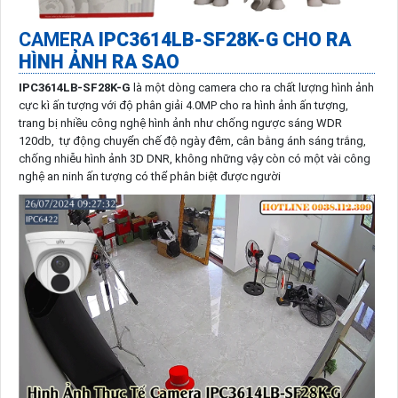
CAMERA
IPC3614LB-SF28K-G CHO RA
HÌNH ẢNH RA SAO
IPC3614LB-SF28K-G
là một dòng camera cho ra chất lượng hình ảnh
cực kì ấn tượng với độ phân giải 4.0MP cho ra hình ảnh ấn tượng,
trang bị nhiều công nghệ hình ảnh như chống ngược sáng WDR
120db, tự động chuyển chế độ ngày đêm, cân bằng ánh sáng trắng,
chống nhiễu hình ảnh 3D DNR, không những vậy còn có một vài công
nghệ an ninh ấn tượng có thể phân biệt được người