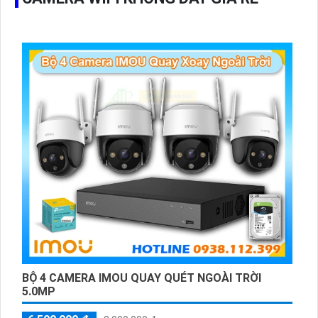
2CD1T43G2-LIUF/SL cung cấp chất lượng hình ảnh và âm
thanh tốt, đồng thời tiết kiệm chi phí và dễ lắp đặt.
BỘ 4 CAMERA IMOU QUAY QUÉT NGOÀI TRỜI
5.0MP