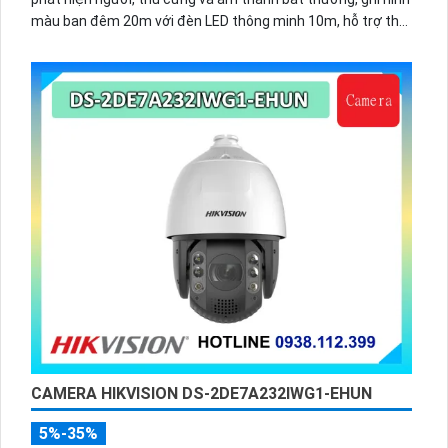
màu ban đêm 20m với đèn LED thông minh 10m, hỗ trợ thẻ
nhớ 256GB và quản lý từ xa qua ứng dụng DMSS,
CAMERA HIKVISION DS-2DE7A232IWG1-EHUN
5%-35%