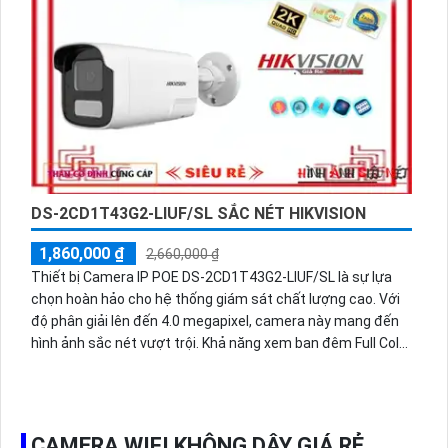
minh trung thực CMOS giúp camera thu hình ảnh màu đẹp
hơn khi ánh sáng thiếu sáng.
DS-2CD1T43G2-LIUF/SL SẮC NÉT HIKVISION
1,860,000 ₫
2,660,000 ₫
Thiết bị Camera IP POE DS-2CD1T43G2-LIUF/SL là sự lựa
chọn hoàn hảo cho hệ thống giám sát chất lượng cao. Với
độ phân giải lên đến 4.0 megapixel, camera này mang đến
hình ảnh sắc nét vượt trội. Khả năng xem ban đêm Full Color
trong khoảng cách lên đến 50m giúp quan sát mượt mà và
rõ ràng ngay cả trong điều kiện ánh sáng thấp. Tích hợp
công nghệ IP POE giúp camera hoạt động ổn định mà không
giảm chất lượng. Với thân kim loại chắc chắn, camera DS-
CAMERA WIFI KHÔNG DÂY GIÁ RẺ