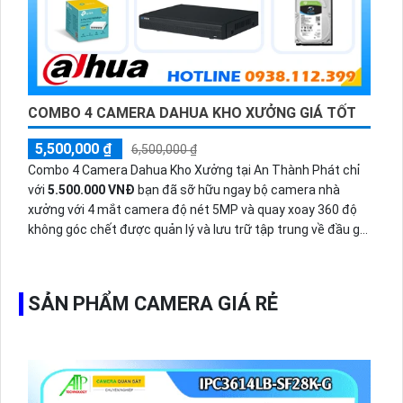
COMBO 4 CAMERA DAHUA KHO XƯỞNG GIÁ TỐT
5,500,000 ₫
6,500,000 ₫
Combo 4 Camera Dahua Kho Xưởng tại An Thành Phát chỉ
với
5.500.000 VNĐ
bạn đã sỡ hữu ngay bộ camera nhà
xưởng với 4 mắt camera độ nét 5MP và quay xoay 360 độ
không góc chết được quản lý và lưu trữ tập trung về đầu ghi
hình ổ cứng hỗ trợ xem qua tivi.
SẢN PHẨM CAMERA GIÁ RẺ