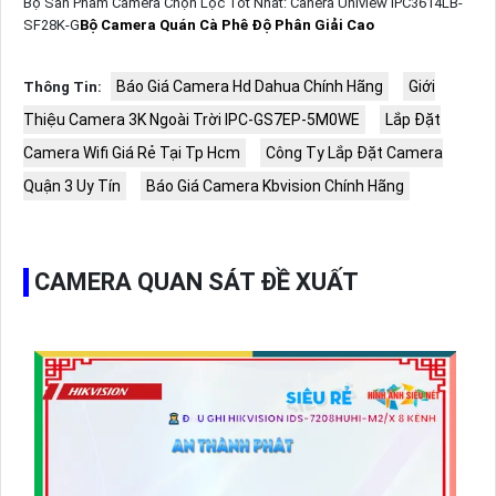
Bộ Sản Phẩm Camera Chọn Lọc Tốt Nhất: Canera Uniview IPC3614LB-
SF28K-G
Bộ Camera Quán Cà Phê Độ Phân Giải Cao
Báo Giá Camera Hd Dahua Chính Hãng
Giới
Thông Tin:
Thiệu Camera 3K Ngoài Trời IPC-GS7EP-5M0WE
Lắp Đặt
Camera Wifi Giá Rẻ Tại Tp Hcm
Công Ty Lắp Đặt Camera
Quận 3 Uy Tín
Báo Giá Camera Kbvision Chính Hãng
CAMERA QUAN SÁT ĐỀ XUẤT