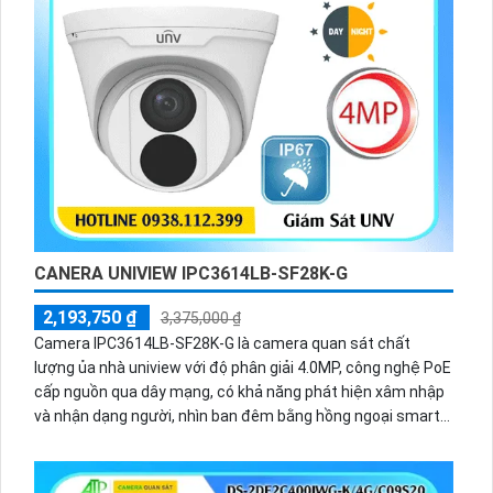
CANERA UNIVIEW IPC3614LB-SF28K-G
2,193,750 ₫
3,375,000 ₫
Camera IPC3614LB-SF28K-G là camera quan sát chất
lượng ủa nhà uniview với độ phân giải 4.0MP, công nghệ PoE
cấp nguồn qua dây mạng, có khả năng phát hiện xâm nhập
và nhận dạng người, nhìn ban đêm bằng hồng ngoại smart
IR, chống ngược sáng DWDR 120db