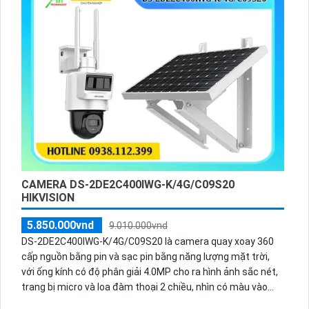
CAMERA DS-2DE2C400IWG-K/4G/C09S20
HIKVISION
5.850.000vnd
9.010.000vnd
DS-2DE2C400IWG-K/4G/C09S20 là camera quay xoay 360
cấp nguồn bằng pin và sạc pin bằng năng lượng mặt trời,
với ống kính có độ phân giải 4.0MP cho ra hình ảnh sắc nét,
trang bị micro và loa đàm thoại 2 chiều, nhìn có màu vào
ban đêm bằng đèn Led khoảng cách 30m