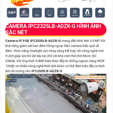
CAMERA IPC2325LB-ADZK-G HÌNH ẢNH
SẮC NÉT
Camera IP POE IPC2325LB-ADZK-G
mang đến hình ảnh 5.0 MP. Với
khả năng giám sát ban đêm hồng ngoại 50m camera hiệu quả về
đêm. Chức năng Starlight cực nhạy sáng kết hợp với công nghệ mới
H.265 giúp lưu trữ dữ liệu tại chỗ với khe cắm thẻ nhớ Micro SD
256GB. Với ống kính 5.0MP kèm theo đấy là chống ngược sáng WDR
120db và nhiều công nghệ hình ảnh khác có thể đảm bảo đầu ra hình
ảnh ấn tượng cho
IPC2325LB-ADZK-G