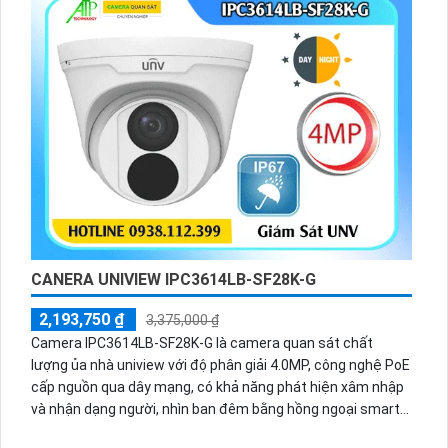
CANERA UNIVIEW IPC3614LB-SF28K-G
2,193,750 ₫
3,375,000 ₫
Camera IPC3614LB-SF28K-G là camera quan sát chất
lượng ủa nhà uniview với độ phân giải 4.0MP, công nghệ PoE
cấp nguồn qua dây mạng, có khả năng phát hiện xâm nhập
và nhận dạng người, nhìn ban đêm bằng hồng ngoại smart
IR, chống ngược sáng DWDR 120db