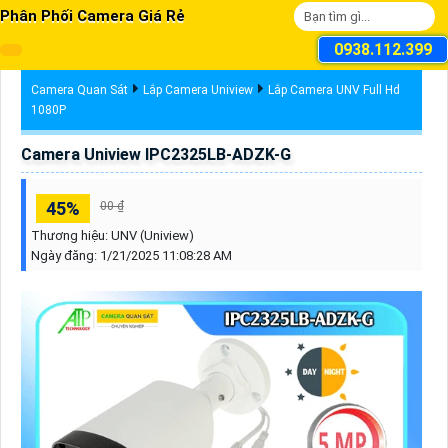
Phân Phối Camera Giá Rẻ
0938.112.399
Camera Quan Sát
Lắp Camera Uniview
Lắp Camera UNV Full Hd
1080P
Camera Uniview IPC2325LB-ADZK-G
45%
00 ₫
Thương hiệu:
UNV (Uniview)
Ngày đăng:
1/21/2025 11:08:28 AM