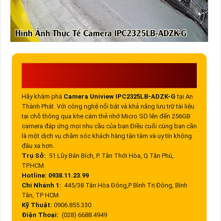
CÔNG TY TNHH TM-DV ĐẦU TƯ AN
THÀNH PHÁT
Hãy khám phá
Camera Uniview IPC2325LB-ADZK-G
tại An
Thành Phát. Với công nghệ nổi bật và khả năng lưu trữ tài liệu
tại chỗ thông qua khe cắm thẻ nhớ Micro SD lên đến 256GB
camera đáp ứng mọi nhu cầu của bạn.Điều cuối cùng bạn cần
là một dịch vụ chăm sóc khách hàng tận tâm và uy tín không
đâu xa hơn.
Trụ Sở:
51 Lũy Bán Bích, P. Tân Thới Hòa, Q.Tân Phú,
TP.HCM
Hotline: 0938.11.23.99
Chi Nhánh 1:
445/38 Tân Hòa Đông,P Bình Trị Đông, Bình
Tân, TP HCM
Kỹ Thuật:
0906.855.330
Điện Thoại:
(028) 6688.4949