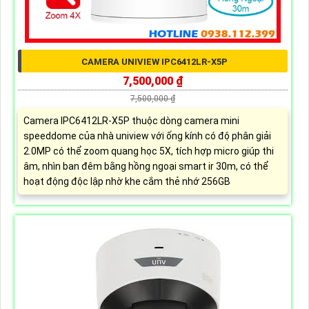
CAMERA UNIVIEW IPC6412LR-X5P
7,500,000 ₫
7,500,000 ₫
Camera IPC6412LR-X5P thuộc dòng camera mini
speeddome của nhà uniview với ống kính có độ phân giải
2.0MP có thể zoom quang học 5X, tích hợp micro giúp thi
âm, nhìn ban đêm bằng hồng ngoại smart ir 30m, có thể
hoạt động độc lập nhờ khe cắm thẻ nhớ 256GB