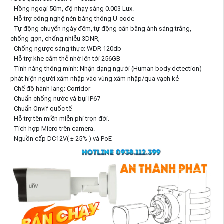
- Hồng ngoại 50m, độ nhạy sáng 0.003 Lux.
- Hỗ trợ công nghệ nén băng thông U-code
- Tự động chuyển ngày đêm, tự động cân bằng ánh sáng trắng,
chống gợn, chống nhiễu 3DNR,
- Chống ngược sáng thực: WDR 120db
- Hỗ trợ khe cắm thẻ nhớ lên tới 256GB
- Tính năng thông minh: Nhận dạng người (Human body detection)
phát hiện người xâm nhập vào vùng xâm nhập/qua vạch kẻ
- Chế độ hành lang: Corridor
- Chuẩn chống nước và bụi IP67
- Chuẩn Onvif quốc tế
- Hỗ trợ tên miền miễn phí trọn đời.
- Tích hợp Micro trên camera.
- Nguồn cấp DC12V( ± 25% ) và PoE