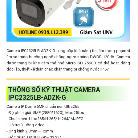
Camera IPC2325LB-ADZK-G cung cấp khả năng thu âm trong phạm vi
3m và trang bị công nghệ chống ngược sáng DWDR 120db. Camera
được trang bị khe cắm thẻ nhớ Micro SD 256GB có thể hoạt động
độc lập, thiết kế thân chắc chắn trang bị chống nước IP 67
THÔNG SỐ KỸ THUẬT CAMERA
IPC2325LB-ADZK-G
Camera IP Dome 5MP chuẩn nén Ultra265
- Độ phân giải: 5MP (2880*1620), Max 25fps
- Chuẩn nén: Ultra265/H.265/ H.264/ MJPEG
- Hỗ trợ 3 luồng video
- Ống kính 2.8mm ~ 12mm
. Góc quan sát 108.79°~ 33.23°