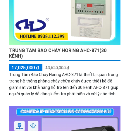
TRUNG TÂM BÁO CHÁY HORING AHC-871(30
KÊNH)
17,025,000 ₫
13,620,000 ₫
Trung Tâm Báo Cháy Horing AHC-871 là thiết bị quan trọng
trong hệ thống phòng cháy chữa cháy được thiết kế để
giám sát với khả năng hỗ trợ lên đến 30 kênh AHC-871 giúp
người quản lý dễ dàng kiểm tra phát hiện và xử lý các tình
huống khẩn cấp liên quan đến cháy nổ bảo vệ tài sản tính
mạng con người và môi trường xung quanh.