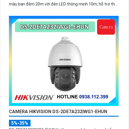
màu ban đêm 20m với đèn LED thông minh 10m, hỗ trợ thẻ
nhớ 256GB và quản lý từ xa qua ứng dụng DMSS,
CAMERA HIKVISION DS-2DE7A232IWG1-EHUN
5%-35%