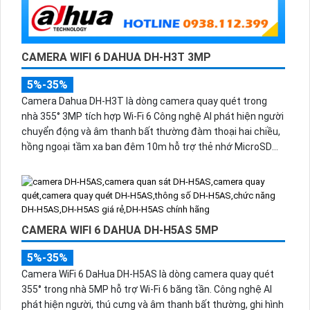
CAMERA WIFI 6 DAHUA DH-H3T 3MP
5%-35%
Camera Dahua DH-H3T là dòng camera quay quét trong
nhà 355° 3MP tích hợp Wi-Fi 6 Công nghệ AI phát hiện người
chuyển động và âm thanh bất thường đàm thoại hai chiều,
hồng ngoại tầm xa ban đêm 10m hỗ trợ thẻ nhớ MicroSD
256GB ONVIF và điều khiển từ xa qua ứng dụng DMSS.
CAMERA WIFI 6 DAHUA DH-H5AS 5MP
5%-35%
Camera WiFi 6 DaHua DH-H5AS là dòng camera quay quét
355° trong nhà 5MP hỗ trợ Wi-Fi 6 băng tần. Công nghệ AI
phát hiện người, thú cưng và âm thanh bất thường, ghi hình