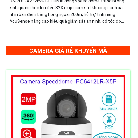
DS-2DE7A232IWG1-EHUN là dòng speed dome trang bị ống
kính quang học lên đến 32X giúp giám sát khoảng cách xa,
nhìn ban đêm bằng hồng ngoại 200m, hỗ trợ tính năng
AcuSense nâng cao hiệu quả giám sát an ninh, có tốc độ
lấy nét cao nhờ công nghệ Self-learning
CAMERA GIÁ RẺ KHUYẾN MÃI