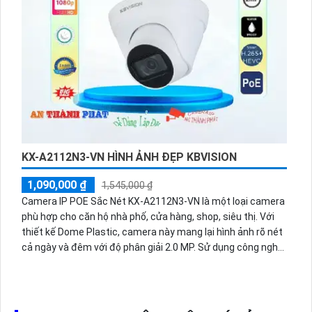
KX-A2112N3-VN HÌNH ẢNH ĐẸP KBVISION
1,090,000 ₫
1,545,000 ₫
Camera IP POE Sắc Nét KX-A2112N3-VN là một loại camera
phù hợp cho căn hộ nhà phố, cửa hàng, shop, siêu thị. Với
thiết kế Dome Plastic, camera này mang lại hình ảnh rõ nét
cả ngày và đêm với độ phân giải 2.0 MP. Sử dụng công nghệ
mới nhất IP POE, camera này cho chất lượng hình ảnh sáng
đẹp và trung thực.
Camera này cũng được trang bị khả năng thu hình chất
lượng, sử dụng công nghệ giám sát ban đêm hồng ngoại với