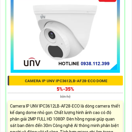
CAMERA IP UNV IPC3612LB-AF28-ECO DOME
5%-35%
liên hệ
Camera IP UNV IPC3612LB-AF28-ECO là dòng camera thiết
kế dạng dome nhỏ gọn. Chất lượng hình ảnh cao có độ
phân giải 2MP FULL HD 1080P. Đèn hồng ngoại giúp quan
sát ban đêm đến 30m Công nghệ AI thông minh phân biệt
người và động vật rõ ràng. Tích hợp micro ghi âm trong