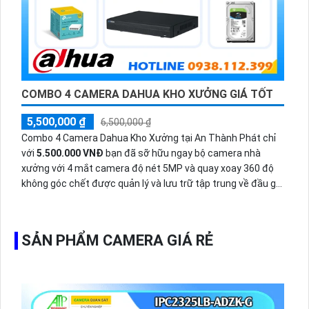
COMBO 4 CAMERA DAHUA KHO XƯỞNG GIÁ TỐT
5,500,000 ₫
6,500,000 ₫
Combo 4 Camera Dahua Kho Xưởng tại An Thành Phát chỉ
với
5.500.000 VNĐ
bạn đã sỡ hữu ngay bộ camera nhà
xưởng với 4 mắt camera độ nét 5MP và quay xoay 360 độ
không góc chết được quản lý và lưu trữ tập trung về đầu ghi
hình ổ cứng hỗ trợ xem qua tivi.
SẢN PHẨM CAMERA GIÁ RẺ