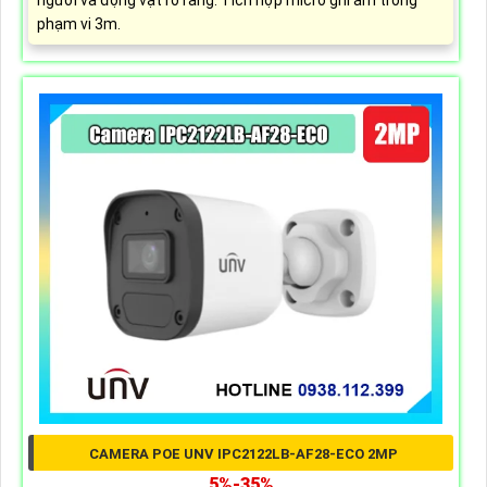
phạm vi 3m.
CAMERA POE UNV IPC2122LB-AF28-ECO 2MP
5%-35%