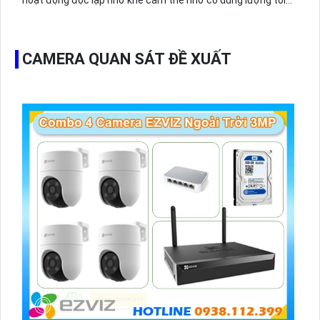
hoạt động độc lập nhờ khe cắm thẻ nhớ có dung lượng tối
đa 265GB có thể lữu trữ dài ngày
CAMERA QUAN SÁT ĐỀ XUẤT