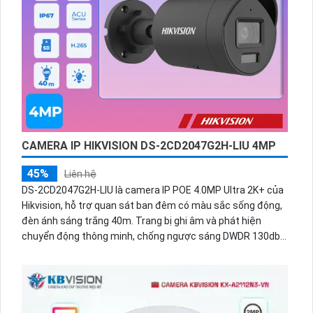
CAMERA IP HIKVISION DS-2CD2047G2H-LIU 4MP
45%
Liên hệ
DS-2CD2047G2H-LIU là camera IP POE 4.0MP Ultra 2K+ của
Hikvision, hỗ trợ quan sát ban đêm có màu sắc sống động,
đèn ánh sáng trắng 40m. Trang bị ghi âm và phát hiện
chuyển động thông minh, chống ngược sáng DWDR 130db,
kết nối qua IP POE, lý tưởng cho dự án lớn.