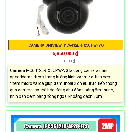
CAMERA UNIVIEW IPC6412LR-X5UPW-VG
5,850,000 ₫
9,000,000 ₫
Camera IPC6412LR-X5UPW-VG là dòng camera mini
speeddome được trang bị ống kính zoom 5x, tích hợp
thêm micro và loa giúp đàm thoại 2 chiều trực tiếp thông
qua camera, có thể báo động chủ động bằng âm thanh,
nhìn ban đêm bằng hồng ngoại khoảng cách 30m