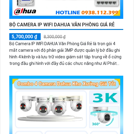
BỘ CAMERA IP WIFI DAHUA VĂN PHÒNG GIÁ RẺ
5,700,000 ₫
8,300,000 ₫
Bộ Camera IP WIFI DAHUA Văn Phòng Giá Rẻ là trọn gói 4
mắt camera với độ phân giải 3MP được quản lý bở đầu ghi
hình 4 kênh Ip và lưu trữ video giám sát tập trung về ổ cứng
trong đầu ghi hình với đầy đủ các chưc năng như AI Phát
hiện chuyển động, đàm thoại âm thanh 2 chiều và giám sát
có màu vào ban đêm