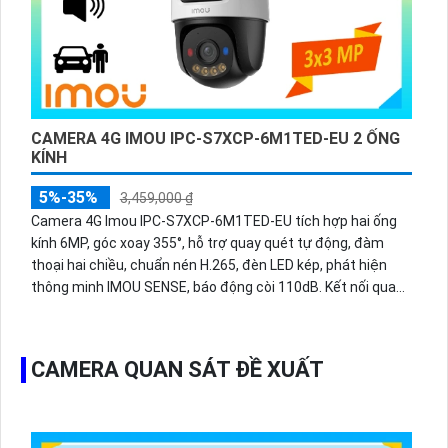
CAMERA 4G IMOU IPC-S7XCP-6M1TED-EU 2 ỐNG
KÍNH
5%-35%
3,459,000 ₫
Camera 4G Imou IPC-S7XCP-6M1TED-EU tích hợp hai ống
kính 6MP, góc xoay 355°, hỗ trợ quay quét tự động, đàm
thoại hai chiều, chuẩn nén H.265, đèn LED kép, phát hiện
thông minh IMOU SENSE, báo động còi 110dB. Kết nối qua
SIM 4G và LAN, lưu trữ tới 512GB.
CAMERA QUAN SÁT ĐỀ XUẤT