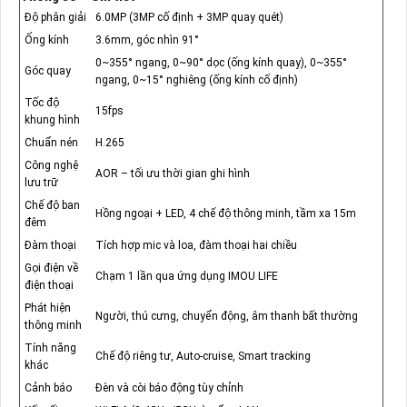
Độ phân giải
6.0MP (3MP cố định + 3MP quay quét)
Ống kính
3.6mm, góc nhìn 91°
0~355° ngang, 0~90° dọc (ống kính quay), 0~355°
Góc quay
ngang, 0~15° nghiêng (ống kính cố định)
Tốc độ
15fps
khung hình
Chuẩn nén
H.265
Công nghệ
AOR – tối ưu thời gian ghi hình
lưu trữ
Chế độ ban
Hồng ngoại + LED, 4 chế độ thông minh, tầm xa 15m
đêm
Đàm thoại
Tích hợp mic và loa, đàm thoại hai chiều
Gọi điện về
Chạm 1 lần qua ứng dụng IMOU LIFE
điện thoại
Phát hiện
Người, thú cưng, chuyển động, âm thanh bất thường
thông minh
Tính năng
Chế độ riêng tư, Auto-cruise, Smart tracking
khác
Cảnh báo
Đèn và còi báo động tùy chỉnh