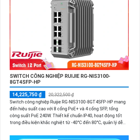
SWITCH CÔNG NGHIỆP RUIJIE RG-NIS3100-
8GT4SFP-HP
14,225,750 ₫
20,322,500 ₫
Switch công nghiệp Ruijie RG-NIS3100-8GT4SFP-HP mang
đến hiệu suất cao với 8 cổng PoE+ và 4 cổng SFP, tổng
công suất PoE 240W. Thiết kế chuẩn IP40, hoạt động tốt
trong điều kiện khắc nghiệt từ -40°C đến 80°C, quản lý dễ
dàng qua Ruijie Cloud, phù hợp cho môi trường công nghiệp,
giao thông, và giám sát.