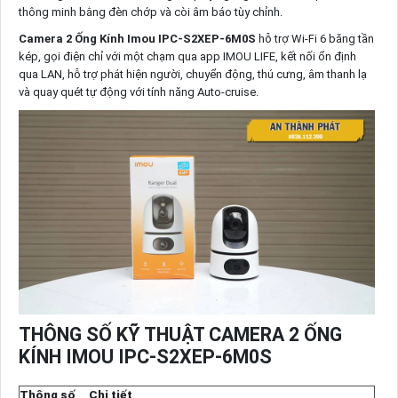
thông minh bằng đèn chớp và còi âm báo tùy chỉnh.
Camera 2 Ống Kính Imou IPC-S2XEP-6M0S
hỗ trợ Wi-Fi 6 băng tần
kép, gọi điện chỉ với một chạm qua app IMOU LIFE, kết nối ổn định
qua LAN, hỗ trợ phát hiện người, chuyển động, thú cưng, âm thanh lạ
và quay quét tự động với tính năng Auto-cruise.
THÔNG SỐ KỸ THUẬT CAMERA 2 ỐNG
KÍNH IMOU IPC-S2XEP-6M0S
Thông số
Chi tiết