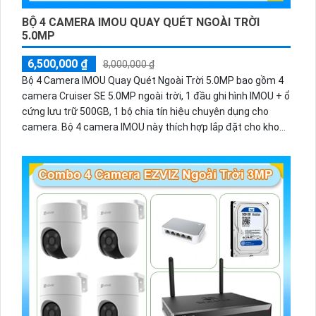
BỘ 4 CAMERA IMOU QUAY QUÉT NGOÀI TRỜI
5.0MP
6,500,000 ₫
8,000,000 ₫
Bộ 4 Camera IMOU Quay Quét Ngoài Trời 5.0MP bao gồm 4
camera Cruiser SE 5.0MP ngoài trời, 1 đầu ghi hình IMOU + ổ
cứng lưu trữ 500GB, 1 bộ chia tín hiệu chuyên dụng cho
camera. Bộ 4 camera IMOU này thích hợp lắp đặt cho kho
hàng, nhà xưởng, khu phố và khu vực cần giám sát ngoài
trời.