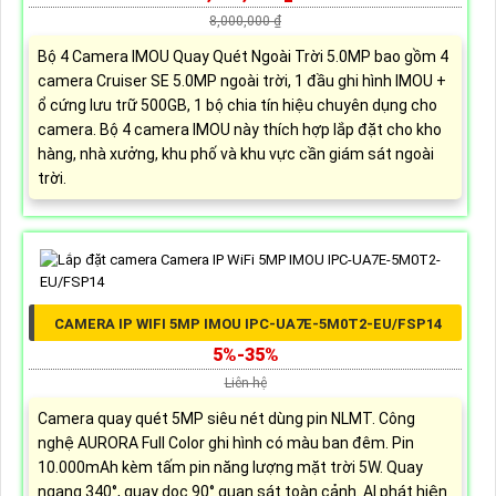
8,000,000 ₫
Bộ 4 Camera IMOU Quay Quét Ngoài Trời 5.0MP bao gồm 4
camera Cruiser SE 5.0MP ngoài trời, 1 đầu ghi hình IMOU +
ổ cứng lưu trữ 500GB, 1 bộ chia tín hiệu chuyên dụng cho
camera. Bộ 4 camera IMOU này thích hợp lắp đặt cho kho
hàng, nhà xưởng, khu phố và khu vực cần giám sát ngoài
trời.
CAMERA IP WIFI 5MP IMOU IPC-UA7E-5M0T2-EU/FSP14
5%-35%
Liên hệ
Camera quay quét 5MP siêu nét dùng pin NLMT. Công
nghệ AURORA Full Color ghi hình có màu ban đêm. Pin
10.000mAh kèm tấm pin năng lượng mặt trời 5W. Quay
ngang 340°, quay dọc 90° quan sát toàn cảnh. AI phát hiện