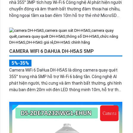
nhà 355° 3MP tích hợp Wi-Fi 6 Công nghệ AI phát hiện người
chuyển động và âm thanh bất thường đàm thoại hai chiều,
hồng ngoại tầm xa ban đêm 10m hỗ trợ thẻ nhớ MicroSD
256GB ONVIF và điều khiển từ xa qua ứng dụng DMSS.
CAMERA WIFI 6 DAHUA DH-H5AS 5MP
5%-35%
Camera WiFi 6 DaHua DH-H5AS là dòng camera quay quét
355° trong nhà 5MP hỗ trợ Wi-Fi 6 băng tần. Công nghệ AI
phát hiện người, thú cưng và âm thanh bất thường, ghi hình
màu ban đêm 20m với đèn LED thông minh 10m, hỗ trợ thẻ
nhớ 256GB và quản lý từ xa qua ứng dụng DMSS,