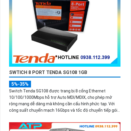
SWTICH 8 PORT TENDA SG108 1GB
5%-35%
Switch Tenda SG108 được trang bị 8 cổng Ethernet
10/100/1000Mbps hỗ trợ Auto MDI/MDIX, cho phép mở
rộng mạng dễ dàng mà không cần cấu hình phức tạp. Với
công suất chuyển mạch 16Gbps và tốc độ chuyển tiếp gói
tin 12.00Mpps, thiết bị đảm bảo băng thông mạng luôn
mạnh mẽ