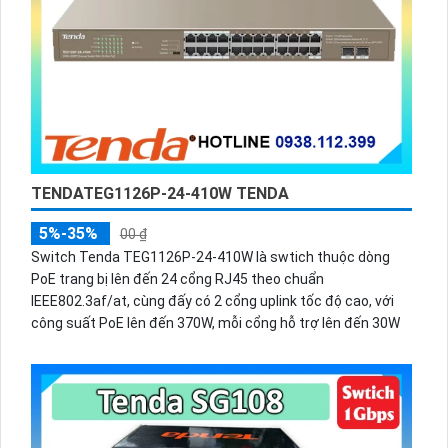
TENDATEG1126P-24-410W TENDA
5%-35%
00 ₫
Switch Tenda TEG1126P-24-410W là swtich thuộc dòng
PoE trang bị lên đến 24 cổng RJ45 theo chuẩn
IEEE802.3af/at, cùng đấy có 2 cổng uplink tốc độ cao, với
công suất PoE lên đến 370W, mỗi cổng hỗ trợ lên đến 30W