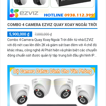
COMBO 4 CAMERA EZVIZ QUAY XOAY NGOÀI TRỜI
5,900,000 ₫
7,000,000 ₫
Combo 4 Camera Quay Xoay Ngoài Trời đến từ nhà EZVIZ
với độ nét cao lên đến 2K và giám sát ban đêm với 4 chế độ
khác nhau, công nghệ AI Phát hiện và phân biệt các chuyển
động chuẩn sát được quản lý tập trung bởi đầu ghi hình IP
WiFi