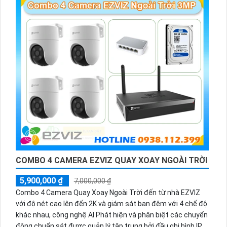
COMBO 4 CAMERA EZVIZ QUAY XOAY NGOÀI TRỜI
5,900,000 ₫
7,000,000 ₫
Combo 4 Camera Quay Xoay Ngoài Trời đến từ nhà EZVIZ
với độ nét cao lên đến 2K và giám sát ban đêm với 4 chế độ
khác nhau, công nghệ AI Phát hiện và phân biệt các chuyển
động chuẩn sát được quản lý tập trung bởi đầu ghi hình IP