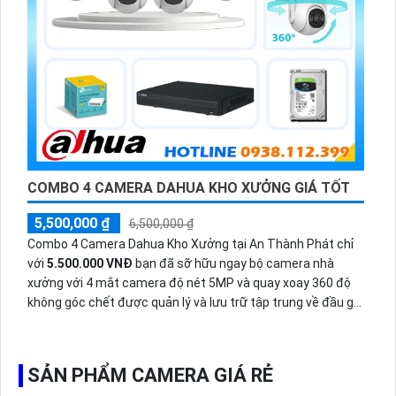
COMBO 4 CAMERA DAHUA KHO XƯỞNG GIÁ TỐT
5,500,000 ₫
6,500,000 ₫
Combo 4 Camera Dahua Kho Xưởng tại An Thành Phát chỉ
với
5.500.000 VNĐ
bạn đã sỡ hữu ngay bộ camera nhà
xưởng với 4 mắt camera độ nét 5MP và quay xoay 360 độ
không góc chết được quản lý và lưu trữ tập trung về đầu ghi
hình ổ cứng hỗ trợ xem qua tivi.
SẢN PHẨM CAMERA GIÁ RẺ