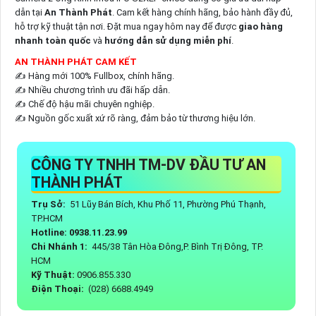
dẫn tại
An Thành Phát
. Cam kết hàng chính hãng, bảo hành đầy đủ,
hỗ trợ kỹ thuật tận nơi. Đặt mua ngay hôm nay để được
giao hàng
nhanh toàn quốc
và
hướng dẫn sử dụng miễn phí
.
AN THÀNH PHÁT CAM KẾT
✍️ Hàng mới 100% Fullbox, chính hãng.
✍️ Nhiều chương trình ưu đãi hấp dẫn.
✍️ Chế độ hậu mãi chuyên nghiệp.
✍️ Nguồn gốc xuất xứ rõ ràng, đảm bảo từ thương hiệu lớn.
CÔNG TY TNHH TM-DV ĐẦU TƯ AN
THÀNH PHÁT
Trụ Sở:
51 Lũy Bán Bích, Khu Phố 11, Phường Phú Thạnh,
TP.HCM
Hotline: 0938.11.23.99
Chi Nhánh 1:
445/38 Tân Hòa Đông,P. Bình Trị Đông, TP.
HCM
Kỹ Thuật:
0906.855.330
Điện Thoại:
(028) 6688.4949