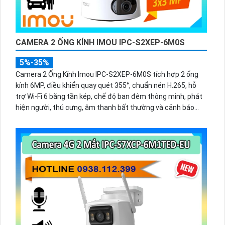
CAMERA 2 ỐNG KÍNH IMOU IPC-S2XEP-6M0S
5%-35%
Camera 2 Ống Kính Imou IPC-S2XEP-6M0S tích hợp 2 ống
kính 6MP, điều khiển quay quét 355°, chuẩn nén H.265, hỗ
trợ Wi-Fi 6 băng tần kép, chế độ ban đêm thông minh, phát
hiện người, thú cưng, âm thanh bất thường và cảnh báo
bằng còi và đèn tùy chỉnh, lưu trữ đến 512GB.