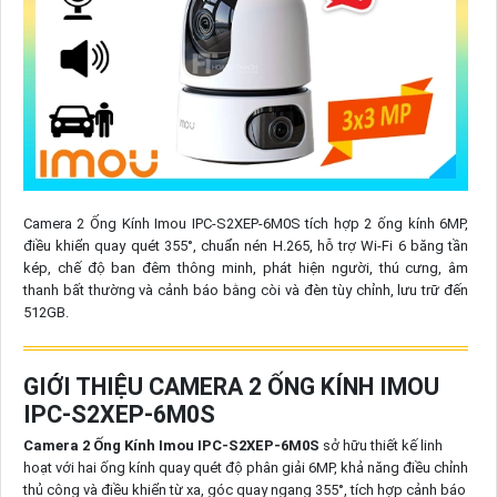
Camera 2 Ống Kính Imou IPC-S2XEP-6M0S tích hợp 2 ống kính 6MP,
điều khiển quay quét 355°, chuẩn nén H.265, hỗ trợ Wi-Fi 6 băng tần
kép, chế độ ban đêm thông minh, phát hiện người, thú cưng, âm
thanh bất thường và cảnh báo bằng còi và đèn tùy chỉnh, lưu trữ đến
512GB.
GIỚI THIỆU CAMERA 2 ỐNG KÍNH IMOU
IPC-S2XEP-6M0S
Camera 2 Ống Kính Imou IPC-S2XEP-6M0S
sở hữu thiết kế linh
hoạt với hai ống kính quay quét độ phân giải 6MP, khả năng điều chỉnh
thủ công và điều khiển từ xa, góc quay ngang 355°, tích hợp cảnh báo