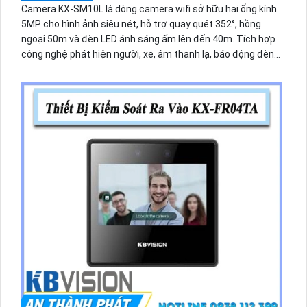
Camera KX-SM10L là dòng camera wifi sở hữu hai ống kính
5MP cho hình ảnh siêu nét, hỗ trợ quay quét 352°, hồng
ngoại 50m và đèn LED ánh sáng ấm lên đến 40m. Tích hợp
công nghệ phát hiện người, xe, âm thanh lạ, báo động đèn
và còi hú. Hỗ trợ WiFi 6, Bluetooth, lưu trữ 256GB và đàm
thoại 2 chiều mạnh mẽ qua app điều khiển.