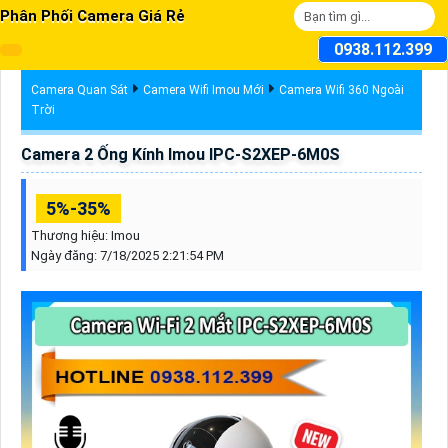
Phân Phối Camera Giá Rẻ
0938.112.399
Camera Quan Sát
Camera Wifi Imou Mới
Camera Wifi 360 Ngoài
Trời
Camera 2 Ống Kính Imou IPC-S2XEP-6M0S
5%-35%
Thương hiệu:
Imou
Ngày đăng:
7/18/2025 2:21:54 PM