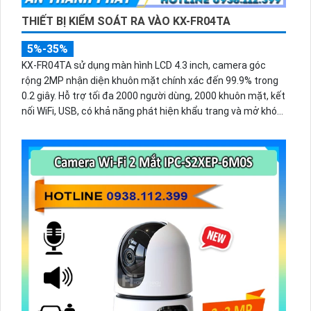
THIẾT BỊ KIỂM SOÁT RA VÀO KX-FR04TA
5%-35%
KX-FR04TA sử dụng màn hình LCD 4.3 inch, camera góc
rộng 2MP nhận diện khuôn mặt chính xác đến 99.9% trong
0.2 giây. Hỗ trợ tối đa 2000 người dùng, 2000 khuôn mặt, kết
nối WiFi, USB, có khả năng phát hiện khẩu trang và mở khóa
theo lịch trình.