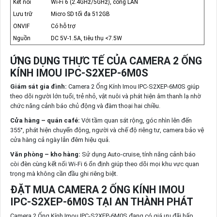
Kết nối
Wi-Fi 6 (2.4GHz/5GHz), cổng LAN
Lưu trữ
Micro SD tối đa 512GB
ONVIF
Có hỗ trợ
Nguồn
DC 5V-1.5A, tiêu thụ <7.5W
ỨNG DỤNG THỰC TẾ CỦA CAMERA 2 ỐNG
KÍNH IMOU IPC-S2XEP-6M0S
Giám sát gia đình:
Camera 2 Ống Kính Imou IPC-S2XEP-6M0S giúp
theo dõi người lớn tuổi, trẻ nhỏ, vật nuôi và phát hiện âm thanh lạ nhờ
chức năng cảnh báo chủ động và đàm thoại hai chiều.
Cửa hàng – quán café:
Với tầm quan sát rộng, góc nhìn lên đến
355°, phát hiện chuyển động, người và chế độ riêng tư, camera bảo vệ
cửa hàng cả ngày lẫn đêm hiệu quả.
Văn phòng – kho hàng:
Sử dụng Auto-cruise, tính năng cảnh báo
còi đèn cùng kết nối Wi-Fi 6 ổn định giúp theo dõi mọi khu vực quan
trọng mà không cần đầu ghi riêng biệt.
ĐẶT MUA CAMERA 2 ỐNG KÍNH IMOU
IPC-S2XEP-6M0S TẠI AN THÀNH PHÁT
Camera 2 Ống Kính Imou IPC-S2XEP-6M0S đang có giá ưu đãi hấp