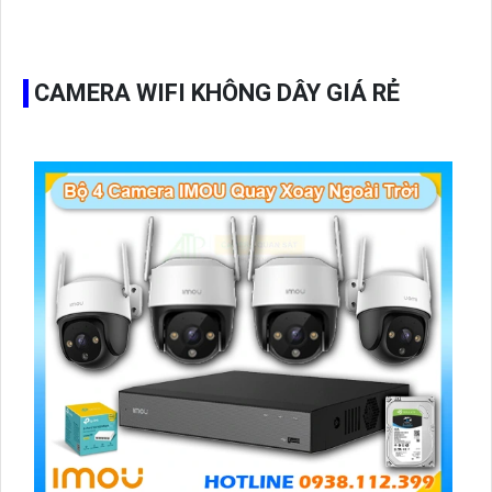
cảm biến và thiết bị báo cháy, đáp ứng yêu cầu của các
công trình có diện tích lớn hoặc phức tạp.
CAMERA WIFI KHÔNG DÂY GIÁ RẺ