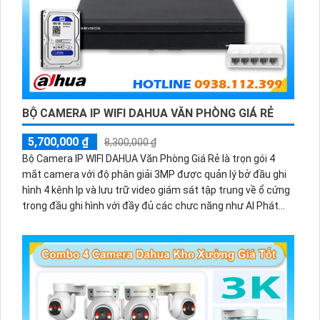
BỘ CAMERA IP WIFI DAHUA VĂN PHÒNG GIÁ RẺ
5,700,000 ₫
8,300,000 ₫
Bộ Camera IP WIFI DAHUA Văn Phòng Giá Rẻ là trọn gói 4
mắt camera với độ phân giải 3MP được quản lý bở đầu ghi
hình 4 kênh Ip và lưu trữ video giám sát tập trung về ổ cứng
trong đầu ghi hình với đầy đủ các chưc năng như AI Phát
hiện chuyển động, đàm thoại âm thanh 2 chiều và giám sát
có màu vào ban đêm