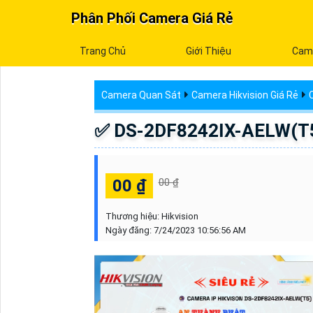
Phân Phối Camera Giá Rẻ
Trang Chủ
Giới Thiệu
Cam
Camera Quan Sát
Camera Hikvision Giá Rẻ
✅ DS-2DF8242IX-AELW(T5)
00 ₫
00 ₫
Thương hiệu:
Hikvision
Ngày đăng:
7/24/2023 10:56:56 AM