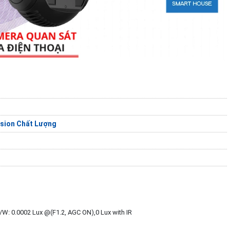
sion Chất Lượng
B/W: 0.0002 Lux @(F1.2, AGC ON),0 Lux with IR