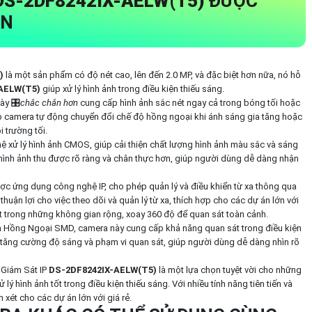
DS-2DF8242IX-AELW(T5)
ĐƯỢC
ON
)
là một sản phẩm có độ nét cao, lên đến 2.0 MP, và đặc biệt hơn nữa, nó hỗ
-AELW(T5)
giúp xử lý hình ảnh trong điều kiện thiếu sáng.
ày 🎛
chắc chắn hơn
cung cấp hình ảnh sắc nét ngay cả trong bóng tối hoặc
p camera tự động chuyển đổi chế độ hồng ngoại khi ánh sáng gia tăng hoặc
 trường tối.
hệ xử lý hình ảnh CMOS, giúp cải thiện chất lượng hình ảnh màu sắc và sáng
ình ảnh thu được rõ ràng và chân thực hơn, giúp người dùng dễ dàng nhận
c ứng dụng công nghệ IP, cho phép quản lý và điều khiển từ xa thông qua
 thuận lợi cho việc theo dõi và quản lý từ xa, thích hợp cho các dự án lớn với
ặt trong những không gian rộng, xoay 360 độ để quan sát toàn cảnh.
 Hồng Ngoại SMD, camera này cung cấp khả năng quan sát trong điều kiện
 tăng cường độ sáng và phạm vi quan sát, giúp người dùng dễ dàng nhìn rõ
 Giám Sát IP
DS-2DF8242IX-AELW(T5)
là một lựa chọn tuyệt vời cho những
 hình ảnh tốt trong điều kiện thiếu sáng. Với nhiều tính năng tiên tiến và
ét cho các dự án lớn với giá rẻ.