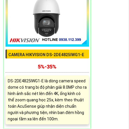
CAMERA HIKVISION DS-2DE4825IWG1-E
5%-35%
DS-2DE4825IWG1-E là dòng camera speed
dome có trang bị độ phân giải 8.0MP cho ra
hình ảnh sắc nét lên đến 4K, ống kính có
thể zoom quang học 25x, kèm theo thuật
toán AcuSense giúp nhận diện chuẩn
người và phương tiện, nhìn ban đêm hồng
ngoại tầm xa lên đến 100m.