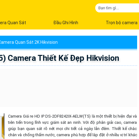
era Quan Sát
Đầu Ghi Hình
Trọn bộ camera
Camera Quan Sát 2K Hikvision
 Camera Thiết Kế Đẹp Hikvision
Camera Giá re HD IP DS-2DF8242IX-AELW(T5) là một thiết bị hiện đại và
tiên tiến trong lĩnh vực giám sát an ninh. Với độ phân giải cao, camera
giúp bạn quan sát rõ nét mọi chi tiết cả ngày lẫn đêm. Thiết kế chắc
chắn và chống thấm nước, camera phù hợp để lắp đặt ở nhiều vị trí khác