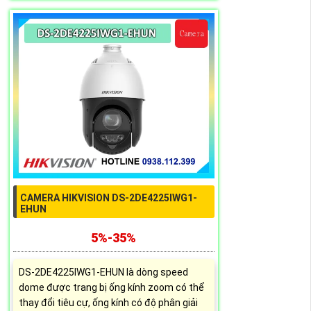
CAMERA HIKVISION DS-2DE4225IWG1-
EHUN
5%-35%
DS-2DE4225IWG1-EHUN là dòng speed
dome được trang bị ống kính zoom có thể
thay đổi tiêu cự, ống kính có độ phân giải