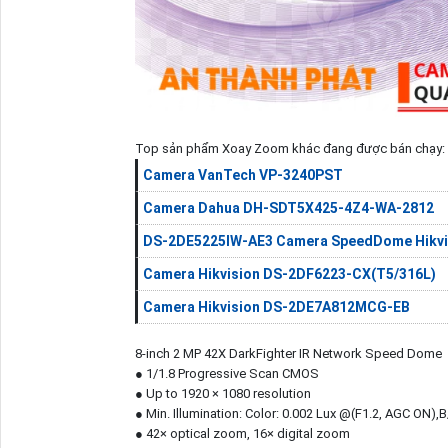
Top sản phẩm Xoay Zoom khác đang được bán chạy:
Camera VanTech VP-3240PST
Camera Dahua DH-SDT5X425-4Z4-WA-2812
DS-2DE5225IW-AE3 Camera SpeedDome Hikvi
Camera Hikvision DS-2DF6223-CX(T5/316L)
Camera Hikvision DS-2DE7A812MCG-EB
8-inch 2 MP 42X DarkFighter IR Network Speed Dome
● 1/1.8 Progressive Scan CMOS
● Up to 1920 × 1080 resolution
● Min. Illumination: Color: 0.002 Lux @(F1.2, AGC ON),
● 42× optical zoom, 16× digital zoom