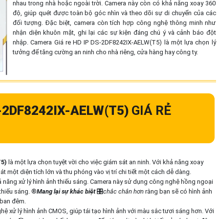
nhau trong nhà hoặc ngoài trời. Camera này còn có khả năng xoay 360
độ, giúp quét được toàn bộ góc nhìn và theo dõi sự di chuyển của các
đối tượng. Đặc biệt, camera còn tích hợp công nghệ thông minh như
nhận diện khuôn mặt, ghi lại các sự kiện đáng chú ý và cảnh báo đột
nhập. Camera Giá re HD IP DS-2DF8242IX-AELW(T5) là một lựa chọn lý
tưởng để tăng cường an ninh cho nhà riêng, cửa hàng hay công ty.
-2DF8242IX-AELW(T5)
GIÁ RẺ
T5)
là một lựa chọn tuyệt vời cho việc giám sát an ninh. Với khả năng xoay
ột diện tích lớn và thu phóng vào vị trí chi tiết một cách dễ dàng.
ả năng xử lý hình ảnh thiếu sáng. Camera này sử dụng công nghệ hồng ngoại
hiếu sáng. ®️
Mang lại sự khác biệt
🎛
chắc chắn hơn
rằng bạn sẽ có hình ảnh
 ban đêm.
 xử lý hình ảnh CMOS, giúp tái tạo hình ảnh với màu sắc tươi sáng hơn. Với