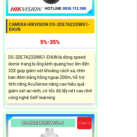
CAMERA HIKVISION DS-2DE7A232IWG1-
EHUN
5%-35%
DS-2DE7A232IWG1-EHUN là dòng speed
dome trang bị ống kính quang học lên đến
32X giúp giám sát khoảng cách xa, nhìn
ban đêm bằng hồng ngoại 200m, hỗ trợ
tính năng AcuSense nâng cao hiệu quả
giám sát an ninh, có tốc độ lấy nét cao nhờ
công nghệ Self-learning