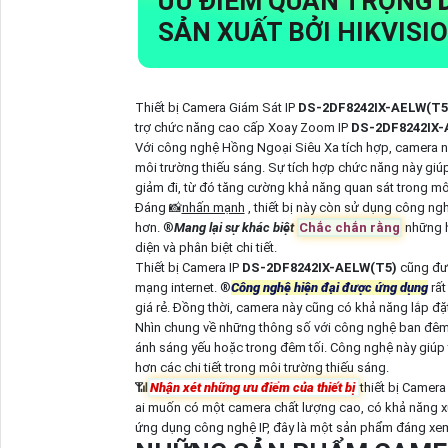
ƯU ĐIỂM QUAN TRỌNG
SẢN XUẤT BỞI HIKVISI
Thiết bị Camera Giám Sát IP
DS-2DF8242IX-AELW(T5
trợ chức năng cao cấp Xoay Zoom IP
DS-2DF8242IX
Với công nghệ Hồng Ngoại Siêu Xa tích hợp, camera n
môi trường thiếu sáng. Sự tích hợp chức năng này giú
giảm đi, từ đó tăng cường khả năng quan sát trong môi
Đáng 📸
nhấn mạnh
, thiết bị này còn sử dụng công ng
hơn. ®️
Mang lại sự khác biệt
Chắc chắn rằng
những h
diện và phân biệt chi tiết.
Thiết bị Camera IP
DS-2DF8242IX-AELW(T5)
cũng đượ
mạng internet. ®️
Công nghệ hiện đại được ứng dụng
rất
giá rẻ. Đồng thời, camera này cũng có khả năng lắp đ
Nhìn chung về những thông số với công nghệ ban đêm
ánh sáng yếu hoặc trong đêm tối. Công nghệ này giúp
hơn các chi tiết trong môi trường thiếu sáng.
📶
Nhận xét những ưu điểm của thiết bị
thiết bị Camera
ai muốn có một camera chất lượng cao, có khả năng xử lý
ứng dụng công nghệ IP, đây là một sản phẩm đáng xem x