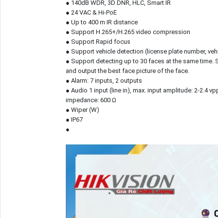
● 140dB WDR, 3D DNR, HLC, Smart IR
● 24 VAC & Hi-PoE
● Up to 400 m IR distance
● Support H.265+/H.265 video compression
● Support Rapid focus
● Support vehicle detection (license plate number, veh
● Support detecting up to 30 faces at the same time. S
and output the best face picture of the face.
● Alarm: 7 inputs, 2 outputs
● Audio 1 input (line in), max. input amplitude: 2-2.4 vp
impedance: 600 Ω
● Wiper (W)
● IP67
●