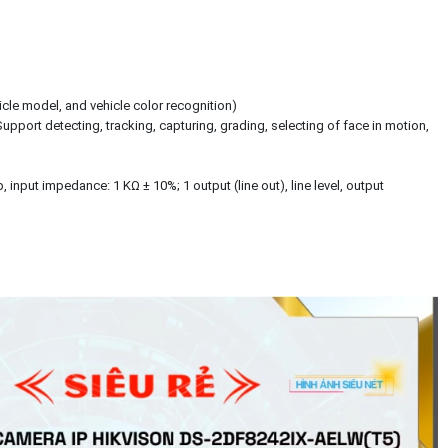
icle model, and vehicle color recognition)
upport detecting, tracking, capturing, grading, selecting of face in motion,
p, input impedance: 1 KΩ ± 10%; 1 output (line out), line level, output