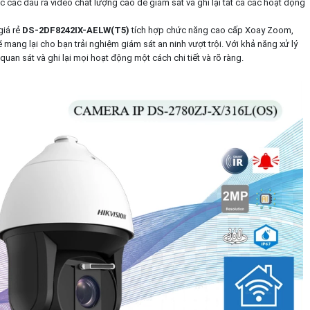
 các đầu ra video chất lượng cao để giám sát và ghi lại tất cả các hoạt động
giá rẻ
DS-2DF8242IX-AELW(T5)
tích hợp chức năng cao cấp Xoay Zoom,
ng lại cho bạn trải nghiệm giám sát an ninh vượt trội. Với khả năng xử lý
uan sát và ghi lại mọi hoạt động một cách chi tiết và rõ ràng.