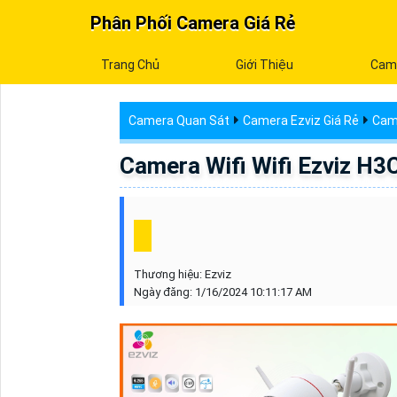
Phân Phối Camera Giá Rẻ
Trang Chủ
Giới Thiệu
Cam
Camera Quan Sát
Camera Ezviz Giá Rẻ
Cam
Camera Wifi Wifi Ezviz H
Thương hiệu:
Ezviz
Ngày đăng:
1/16/2024 10:11:17 AM