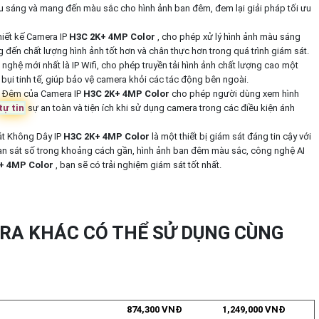
iếu sáng và mang đến màu sắc cho hình ảnh ban đêm, đem lại giải pháp tối ưu
iết kế Camera IP
H3C 2K+ 4MP Color
, cho phép xử lý hình ảnh màu sáng
đến chất lượng hình ảnh tốt hơn và chân thực hơn trong quá trình giám sát.
 nghệ mới nhất là IP Wifi, cho phép truyền tải hình ảnh chất lượng cao một
bụi tinh tế, giúp bảo vệ camera khỏi các tác động bên ngoài.
 Ðêm của Camera IP
H3C 2K+ 4MP Color
cho phép người dùng xem hình
tự tin
sự an toàn và tiện ích khi sử dụng camera trong các điều kiện ánh
t Không Dây IP
H3C 2K+ 4MP Color
là một thiết bị giám sát đáng tin cậy với
quan sát số trong khoảng cách gần, hình ảnh ban đêm màu sắc, công nghệ AI
+ 4MP Color
, bạn sẽ có trải nghiệm giám sát tốt nhất.
A KHÁC CÓ THỂ SỬ DỤNG CÙNG
874,300 VNĐ
1,249,000 VNĐ