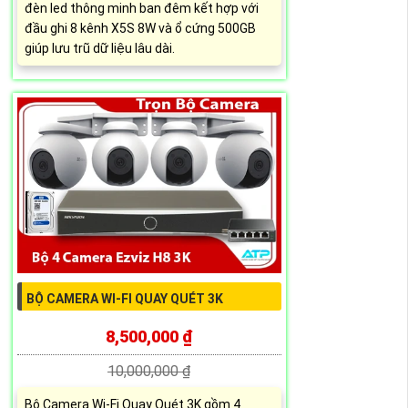
đèn led thông minh ban đêm kết hợp với
đầu ghi 8 kênh X5S 8W và ổ cứng 500GB
giúp lưu trũ dữ liệu lâu dài.
BỘ CAMERA WI-FI QUAY QUÉT 3K
8,500,000 ₫
10,000,000 ₫
Bộ Camera Wi-Fi Quay Quét 3K gồm 4