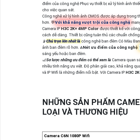
điểm của công nghệ Phục vụ thiết bị xử lý hình ảnh th
cho việc quan sát.
Công nghệ xử lý hình ảnh CMOS được áp dụng trong th
hơn. 💬
Với khả năng vượt trội của công nghệ
mang 
Camera IP
H3C 2K+ 4MP Color
được thiết kế với công
cách dễ dàng. Thiết bị cũng tuân thủ các chuẩn chống 
📡
Chú trọn lớn nhất là
công nghệ ban đêm Có Màu Ban
ảnh ban đêm rõ hơn. ⁂
Nét ưu điểm của công nghệ
sáng yếu hoặc ban đêm.
🎢
Sơ lược những ưu đểm có thể xem là
Camera quan sá
nhiều tính năng ưu việt. Độ phân giải cao, khả năng 
và IP Wifi là những điểm nổi bật. Với Camera IP
H3C 2K
NHỮNG SẢN PHẨM CAMER
LOẠI VÀ THƯƠNG HIỆU
Camera C6N 1080P Wifi