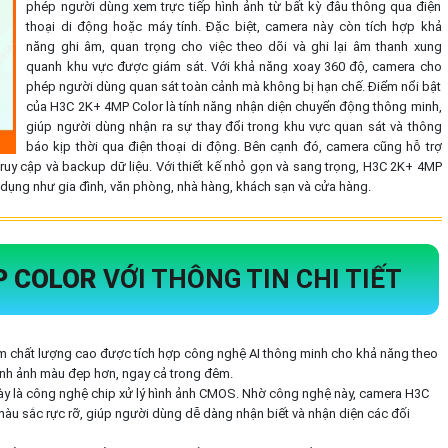
phép người dùng xem trực tiếp hình ảnh từ bất kỳ đâu thông qua điện
thoại di động hoặc máy tính. Đặc biệt, camera này còn tích hợp khả
năng ghi âm, quan trọng cho việc theo dõi và ghi lại âm thanh xung
quanh khu vực được giám sát. Với khả năng xoay 360 độ, camera cho
phép người dùng quan sát toàn cảnh mà không bị hạn chế. Điểm nổi bật
của H3C 2K+ 4MP Color là tính năng nhận diện chuyển động thông minh,
giúp người dùng nhận ra sự thay đổi trong khu vực quan sát và thông
báo kịp thời qua điện thoại di động. Bên cạnh đó, camera cũng hỗ trợ
ruy cập và backup dữ liệu. Với thiết kế nhỏ gọn và sang trọng, H3C 2K+ 4MP
dụng như gia đình, văn phòng, nhà hàng, khách sạn và cửa hàng.
P COLOR
VỚI THÔNG TIN CHI TIẾT
m chất lượng cao được tích hợp công nghệ AI thông minh cho khả năng theo
hình ảnh màu đẹp hơn, ngay cả trong đêm.
ày là công nghệ chip xử lý hình ảnh CMOS. Nhờ công nghệ này, camera H3C
à màu sắc rực rỡ, giúp người dùng dễ dàng nhận biết và nhận diện các đối