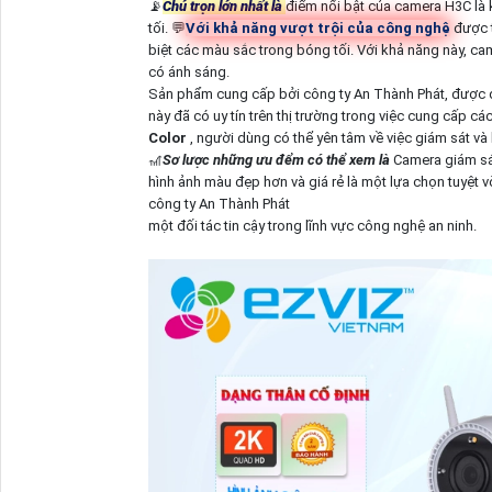
📡
Chú trọn lớn nhất là
điểm nổi bật của camera H3C là 
tối. 💬
Với khả năng vượt trội của công nghệ
được t
biệt các màu sắc trong bóng tối. Với khả năng này, ca
có ánh sáng.
Sản phẩm cung cấp bởi công ty An Thành Phát, được đ
này đã có uy tín trên thị trường trong việc cung cấp 
Color
, người dùng có thể yên tâm về việc giám sát và 
🎢
Sơ lược những ưu đểm có thể xem là
Camera giám s
hình ảnh màu đẹp hơn và giá rẻ là một lựa chọn tuyệt 
công ty An Thành Phát
một đối tác tin cậy trong lĩnh vực công nghệ an ninh.