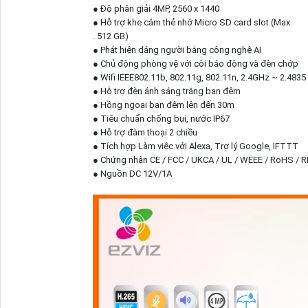
● Độ phân giải 4MP, 2560 x 1440
● Hỗ trợ khe cắm thẻ nhớ Micro SD card slot (Max
. 512 GB)
● Phát hiện dáng người bằng công nghệ AI
● Chủ động phòng vệ với còi báo động và đèn chớp
● Wifi IEEE802.11b, 802.11g, 802.11n, 2.4GHz ~ 2.483
● Hỗ trợ đèn ánh sáng trắng ban đêm
● Hồng ngoại ban đêm lên đến 30m
● Tiêu chuẩn chống bụi, nước IP67
● Hỗ trợ đàm thoại 2 chiều
● Tích hợp Làm việc với Alexa, Trợ lý Google, IFTTT
● Chứng nhận CE / FCC / UKCA / UL / WEEE / RoHS / 
● Nguồn DC 12V/1A