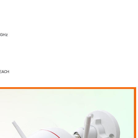
5 GHz
REACH