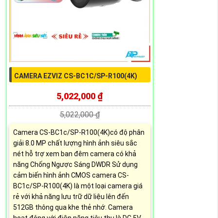
CAMERA EZVIZ CS-BC1C/SP-R100(4K)
5,022,000 ₫
5,022,000 ₫
Camera CS-BC1c/SP-R100(4K)có độ phân
giải 8.0 MP chất lượng hình ảnh siêu sắc
nét hỗ trợ xem ban đêm camera có khả
năng Chống Ngược Sáng DWDR Sử dụng
cảm biến hình ảnh CMOS camera CS-
BC1c/SP-R100(4K) là một loại camera giá
rẻ với khả năng lưu trữ dữ liệu lên đến
512GB thông qua khe thẻ nhớ. Camera