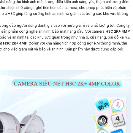
khả năng thu hình ảnh màu trong điều kiện ánh sáng yếu, thậm chí trong đêm
hực hiện nhờ công nghệ tiên tiến của camera, cho phép phát hiện và phân
mera H3C giúp tăng cường tính an ninh và giám sát trong các khu vực không
ông đảo người dùng đánh giá cao với mức giá rẻ và chất lượng tốt. Công ty
các sản phẩm công nghệ an ninh, bảo mật hàng đầu. Với camera
H3C 2K+ 4MP
bảo vệ an ninh tại các khu vực quan trọng như nhà ở, cửa hàng, bãi đỗ xe, v.v.
át
H3C 2K+ 4MP Color
với khả năng tích hợp công nghệ AI thông minh, thu
vời cho việc giám sát và bảo vệ an ninh. Sản phẩm này được cung cấp bởi