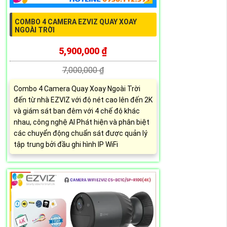
COMBO 4 CAMERA EZVIZ QUAY XOAY
NGOÀI TRỜI
5,900,000 ₫
7,000,000 ₫
Combo 4 Camera Quay Xoay Ngoài Trời
đến từ nhà EZVIZ với độ nét cao lên đến 2K
và giám sát ban đêm với 4 chế độ khác
nhau, công nghệ AI Phát hiện và phân biệt
các chuyển động chuẩn sát được quản lý
tập trung bởi đầu ghi hình IP WiFi