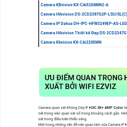
Camera KBvision KX-CAi5204MN2-A
Camera Hikvision DS-2CD2387G2P-LSU/SL(C
Camera IP Dahua DH-IPC-HFW3249EP-AS-LE
Camera Hikvision Thiết kế Đẹp DS-2CD2347G
Camera Kbvision KX-CAi2205MN
ƯU ĐIỂM QUAN TRỌNG
XUẤT BỞI WIFI EZVIZ
Camera quan sát Không Dây IP
H3C 2K+ 4MP Color
l
nét trong việc quan sát số trong khoảng cách gần. H
sát trong điều kiện thiếu sáng.
Một trong những vấn đề nên quan tâm của Camera IP
H