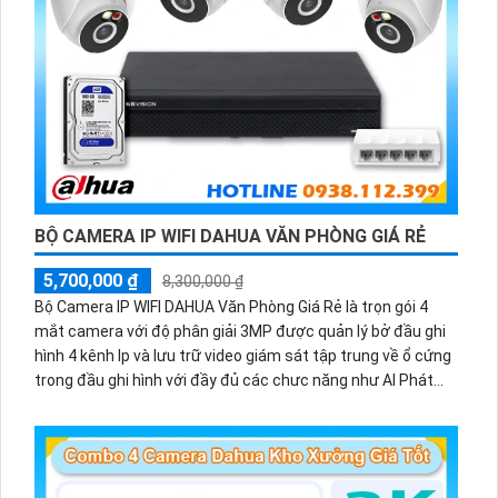
BỘ CAMERA IP WIFI DAHUA VĂN PHÒNG GIÁ RẺ
5,700,000 ₫
8,300,000 ₫
Bộ Camera IP WIFI DAHUA Văn Phòng Giá Rẻ là trọn gói 4
mắt camera với độ phân giải 3MP được quản lý bở đầu ghi
hình 4 kênh Ip và lưu trữ video giám sát tập trung về ổ cứng
trong đầu ghi hình với đầy đủ các chưc năng như AI Phát
hiện chuyển động, đàm thoại âm thanh 2 chiều và giám sát
có màu vào ban đêm