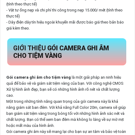
(tính theo thực tế)
- Vật tư ống nẹp và chi phí thi công trong nẹp 15.000/ mét (tính theo
thực tế)
- Dây điện dây tín hiệu ngoài khuyến mãi được báo giá theo bản báo
giá kèm theo.
GIỚI THIỆU
GÓI CAMERA GHI ÂM
CHO TIỆM VÀNG
Gói camera ghi âm cho tiệm vàng
là một giải pháp an ninh hiệu
quả để bảo vệ và giám sát tiệm vàng của bạn. Với công nghệ CMOS
Xử lý hình ảnh đẹp, bạn sẽ có những hình ảnh rõ nét và chất lượng
cao.
Một trong những tính năng quan trọng của gói camera này là khả
năng giám sát ban đêm. Với khả năng Full Color 20m, camera sẽ giúp
bạn giám sát tiệm vàng trong bóng tối với những hình ảnh sắc nét và
chất lượng. Bạn có thể xem ban đêm mà không lo lắng về sự mờ mịt
hoặc mất màu của hình ảnh.
Gói camera ghi âm này sẽ mang lại cho bạn sự an tâm và bảo vệ toàn