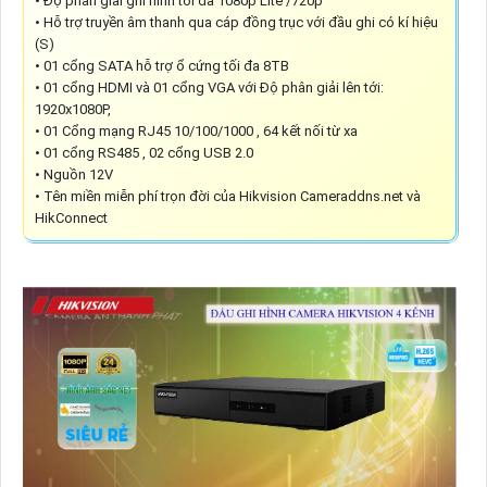
• Độ phân giải ghi hình tối đa 1080p Lite /720p
• Hỗ trợ truyền âm thanh qua cáp đồng trục với đầu ghi có kí hiệu
(S)
• 01 cổng SATA hỗ trợ ổ cứng tối đa 8TB
• 01 cổng HDMI và 01 cổng VGA với Độ phân giải lên tới:
1920x1080P,
• 01 Cổng mạng RJ45 10/100/1000 , 64 kết nối từ xa
• 01 cổng RS485 , 02 cổng USB 2.0
• Nguồn 12V
• Tên miền miễn phí trọn đời của Hikvision Cameraddns.net và
HikConnect