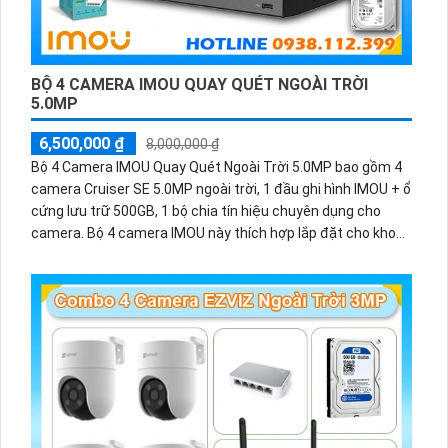
BỘ 4 CAMERA IMOU QUAY QUÉT NGOÀI TRỜI
5.0MP
6,500,000 ₫
8,000,000 ₫
Bộ 4 Camera IMOU Quay Quét Ngoài Trời 5.0MP bao gồm 4
camera Cruiser SE 5.0MP ngoài trời, 1 đầu ghi hình IMOU + ổ
cứng lưu trữ 500GB, 1 bộ chia tín hiệu chuyên dụng cho
camera. Bộ 4 camera IMOU này thích hợp lắp đặt cho kho
hàng, nhà xưởng, khu phố và khu vực cần giám sát ngoài
trời.