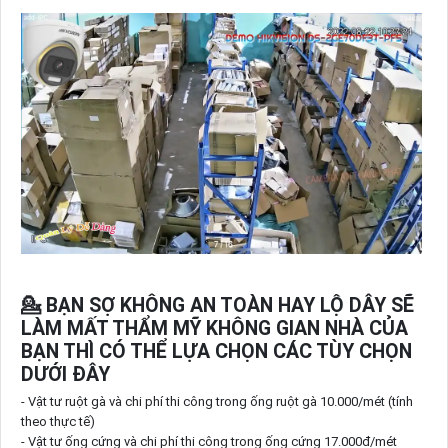
💁 BẠN SỢ KHÔNG AN TOÀN HAY LỘ DÂY SẼ
LÀM MẤT THẨM MỸ KHÔNG GIAN NHÀ CỦA
BẠN THÌ CÓ THỂ LỰA CHỌN CÁC TÙY CHỌN
DƯỚI ĐÂY
- Vật tư ruột gà và chi phí thi công trong ống ruột gà 10.000/mét (tính
theo thực tế)
- Vật tư ống cứng và chi phí thi công trong ống cứng 17.000đ/mét