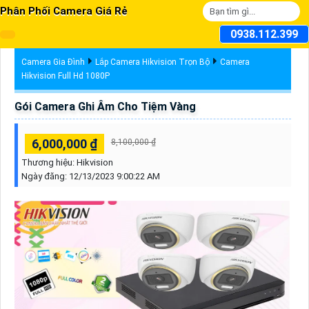
Phân Phối Camera Giá Rẻ
0938.112.399
Camera Gia Đình
Lắp Camera Hikvision Trọn Bộ
Camera
Hikvision Full Hd 1080P
Gói Camera Ghi Âm Cho Tiệm Vàng
6,000,000 ₫
8,100,000 ₫
Thương hiệu:
Hikvision
Ngày đăng:
12/13/2023 9:00:22 AM