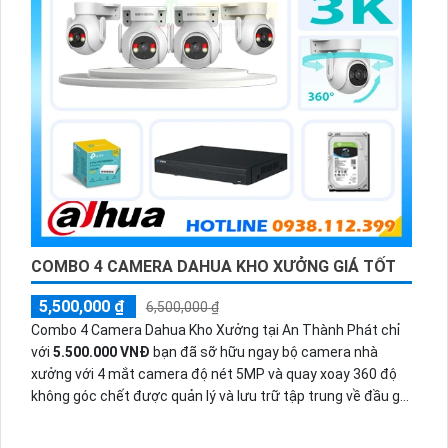
COMBO 4 CAMERA DAHUA KHO XƯỞNG GIÁ TỐT
5,500,000 ₫
6,500,000 ₫
Combo 4 Camera Dahua Kho Xưởng tại An Thành Phát chỉ
với
5.500.000 VNĐ
bạn đã sỡ hữu ngay bộ camera nhà
xưởng với 4 mắt camera độ nét 5MP và quay xoay 360 độ
không góc chết được quản lý và lưu trữ tập trung về đầu ghi
hình ổ cứng hỗ trợ xem qua tivi.