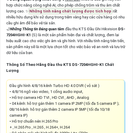
hợp chức năng công nghệ AI, cho phép chống trộm và thu âm chất
lượng cao. ✨
Những tính năng chất lượng được tích hợp
rất
nhiều hữu dụng khi sử dụng trong tiệm vàng hay các cửa hàng có nhu
cầu ghi âm để bảo vệ tài sản.
🌙
Những Thông tin Đáng quan tâm
đầu thu KTS Đầu Ghi Hikvision
DS-
7204HGHI-K1
(S) là một sản phẩm hiện đại và chất lượng, đem lại
hiệu xuất cao cho việc ghi âm và ghi hình. Với nhiều tính năng tiên tiến,
sản phẩm này sẽ là một lựa chọn tốt cho việc bảo vệ an ninh và lưu trữ
dữ liệu của bạn.
Thông Số Theo Hãng Đầu thu KTS DS-7204HGHI-K1 Chất
Lượng
Đầu ghi hình 4/8/16 kênh Turbo HD 4.0 DVR ( vỏ sắt )
• 4/8/16 ngõ vào video, 1 cổng audio input,
• Hỗ trợ camera HD TVI , HD CVI , AHD , Analog
• 04 kênh: hỗ trợ gán thêm 1 camera IP 2MP ( tối đa 5 camera IP );
08/16 kênh: hỗ trợ gán thêm 2 camera IP 5MP ( tối đa 10/18
camera IP)
• Hỗ trợ chuẩn nén H.265 Pro
+ , H.265 Pro , H.265 , H.264+, H.264