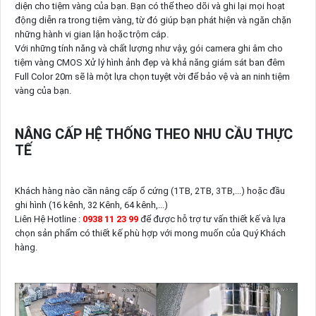
diện cho tiệm vàng của bạn. Bạn có thể theo dõi và ghi lại mọi hoạt
động diễn ra trong tiệm vàng, từ đó giúp bạn phát hiện và ngăn chặn
những hành vi gian lận hoặc trộm cắp.
Với những tính năng và chất lượng như vậy, gói camera ghi âm cho
tiệm vàng CMOS Xử lý hình ảnh đẹp và khả năng giám sát ban đêm
Full Color 20m sẽ là một lựa chọn tuyệt vời để bảo vệ và an ninh tiệm
vàng của bạn.
NÂNG CẤP HỆ THỐNG THEO NHU CẦU THỰC
TẾ
Khách hàng nào cần nâng cấp ổ cứng (1TB, 2TB, 3TB,...) hoặc đầu
ghi hình (16 kênh, 32 Kênh, 64 kênh,...)
Liên Hệ Hotline :
0938 11 23 99
để được hỗ trợ tư vấn thiết kế và lựa
chọn sản phẩm có thiết kế phù hợp với mong muốn của Quý Khách
hàng.