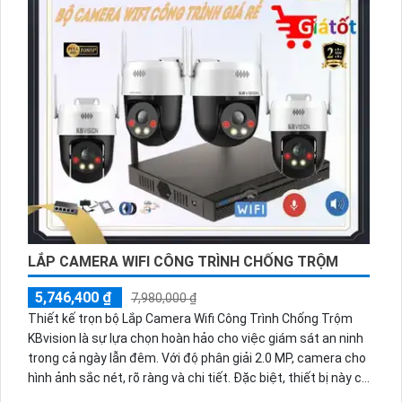
giúp bạn có thể ghi lại âm thanh rõ ràng và chân thực
LẮP CAMERA WIFI CÔNG TRÌNH CHỐNG TRỘM
5,746,400 ₫
7,980,000 ₫
Thiết kế trọn bộ Lắp Camera Wifi Công Trình Chống Trộm
KBvision là sự lựa chọn hoàn hảo cho việc giám sát an ninh
trong cả ngày lẫn đêm. Với độ phân giải 2.0 MP, camera cho
hình ảnh sắc nét, rõ ràng và chi tiết. Đặc biệt, thiết bị này có
khả năng hiển thị hình ảnh sáng đẹp không chỉ ban ngày mà