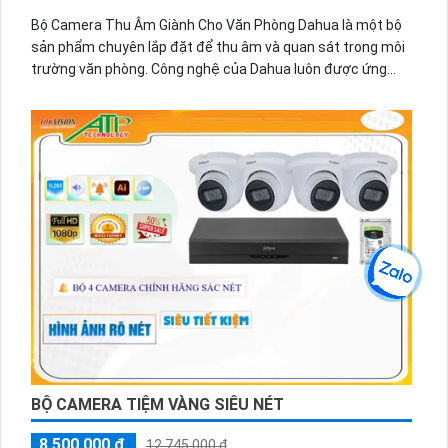
Bộ Camera Thu Âm Giành Cho Văn Phòng Dahua là một bộ
sản phẩm chuyên lắp đặt để thu âm và quan sát trong môi
trường văn phòng. Công nghệ của Dahua luôn được ứng
dụng trong từng sản phẩm để mang lại chất lượng cao và
hiệu suất tối ưu.
Bộ camera này được trang bị chức năng vượt trội thu âm,
giúp bạn có thể ghi lại âm thanh rõ ràng và chân thực
BỘ CAMERA TIỆM VÀNG SIÊU NÉT
8,500,000 ₫
12,745,000 ₫