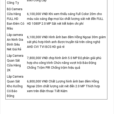
Bao Công Lắp
Công Ty
Bộ Camera
Cửa Hàng
6,100,000 VNĐ Khi xem thiếu sáng Full Color 20m cho
FULL HD
màu sắc sáng đẹp mọi lúc chất lượng sắt nét đến FULL
Ban Đêm Có
HD 1080P 2.0 MP Sắt nét tiết kiệm chi phí
Màu
Lắp camera
6,100,000 VNĐ Hình ảnh ban đêm Hồng Ngoại 30m giám
An Ninh Gia
sát phù hơp Hình anh được truyền tải trên công nghệ
Đình Siêu
AHD CVI TVI BCS HD giá rẻ
Nét Giá Rẻ
Lắp Camera
7,800,000 VNĐ chip hình ảnh 5.0 MP Độ phân giải phù
Quan Sát
hợp cho công trình Chức năng vượt trội Báo Động
Cửa Hàng
Chống Trộm PIR Chống trộm hiệu quả
2K
Lắp Camera
Quan Sát
6,800,000 VNĐ Chất Lượng hình ảnh ban đêm Hồng
Kho Xưởng
Ngoại 20m chất lượng sắt nét đến 2.0 MP Thích hợp
Có Báo
xem trên điện thoại Tiết Kiệm
Động