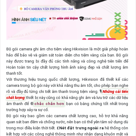
Bộ gói camera ghi âm cho tiệm vàng Hikvision là một giải pháp hoàn
hảo để bảo vệ và giám sát toàn diện cho tiệm vàng của bạn. Bộ gói
này được trang bị đầy đủ các tính năng và công nghệ tiên tiến để
Hoàn toàn tin cậy chất lượng hình ảnh sáng đẹp và chất lượng âm
thanh tốt.
Với thương hiệu trung quốc chất lượng, Hikvision đã thiết kế các
camera trong bộ gói này với khả năng thu âm tốt, cho phép bạn nghe
rõ và đầy đủ từng chi tiết âm thanh trong tiệm vàng. 🎙
Những cải tiến
chất lượng
thiết bị này cũng có khả năng ghi âm và lưu trữ các dữ liệu
âm thanh để ®️
chắc chắn hơn
bạn có bằng chứng tốt nhất trong
trường hợp xảy ra sự cố.
Bộ gói này bao gồm các camera chất lượng cao, hỗ trợ khả năng
quan sát ban đêm và chống nước, nên bạn có thể yên tâm sử dụng dù
trong mọi điều kiện thời tiết. ₤
Nét đặt trưng ngoài ra
hệ thống còn
kết hợp với các công nghệ thông minh như nhận dạng khuôn mặt và