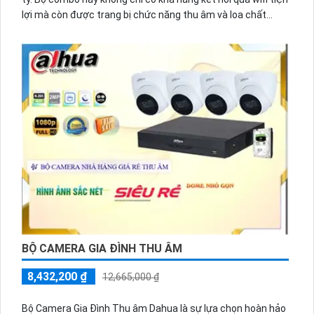
lợi mà còn được trang bị chức năng thu âm và loa chất
lượng. Chất lượng hình ảnh sắc nét, độ phân giải cao, giúp
quan sát rõ ràng mọi chi tiết. Đặc biệt, khả năng giám sát
ổn định từ xa giúp người dùng có thể kiểm soát mọi hoạt
động chỉ bằng một chiếc điện thoại thông minh. Đảm bảo
an ninh và tiện ích cho văn phòng của bạn.
BỘ CAMERA GIA ĐÌNH THU ÂM
8,432,200 ₫
12,665,000 ₫
Bộ Camera Gia Đình Thu âm Dahua là sự lựa chọn hoàn hảo