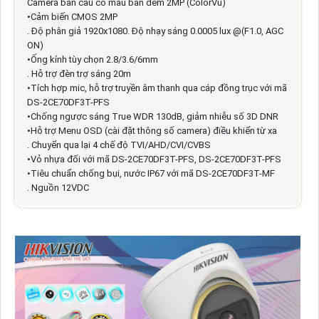
Camera bán cầu có màu ban đêm 2MP (ColorVu)
•Cảm biến CMOS 2MP
. Độ phân giả 1920x1080. Độ nhạy sáng 0.0005 lux @(F1.0, AGC
ON)
•Ống kính tùy chọn 2.8/3.6/6mm
. Hỗ trợ đèn trợ sáng 20m
•Tích hợp mic, hỗ trợ truyền âm thanh qua cáp đồng trục với mã
DS-2CE70DF3T-PFS
•Chống ngược sáng True WDR 130dB, giảm nhiễu số 3D DNR
•Hỗ trợ Menu OSD (cài đặt thông số camera) điều khiển từ xa
. Chuyển qua lại 4 chế độ TVI/AHD/CVI/CVBS
•Vỏ nhựa đối với mã DS-2CE70DF3T-PFS, DS-2CE70DF3T-PFS
•Tiêu chuẩn chống bụi, nước IP67 với mã DS-2CE70DF3T-MF
. Nguồn 12VDC