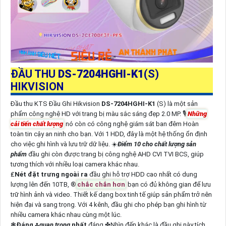
ĐẦU THU
DS-7204HGHI-K1
(S)
HIKVISION
Đầu thu KTS Đầu Ghi Hikvision
DS-7204HGHI-K1
(S) là một sản
phẩm công nghệ HD với trang bị màu sắc sáng đẹp 2.0 MP. 🎙
Những
cải tiến chất lượng
nó còn có công nghệ giám sát ban đêm Hoàn
toàn tin cậy an ninh cho bạn. Với 1 HDD, đây là một hệ thống ổn định
cho việc ghi hình và lưu trữ dữ liệu. ☀️
Điểm 10 cho chất lượng sản
phẩm
đầu ghi còn được trang bị công nghệ AHD CVI TVI BCS, giúp
tương thích với nhiều loại camera khác nhau.
₤
Nét đặt trưng ngoài ra
đầu ghi hỗ trợ HDD cao nhất có dung
lượng lên đến 10TB, ®️
chắc chắn hơn
bạn có đủ không gian để lưu
trữ hình ảnh và video. Thiết kế dạng box tinh tế giúp sản phẩm trở nên
hiện đại và sang trọng. Với 4 kênh, đầu ghi cho phép bạn ghi hình từ
nhiều camera khác nhau cùng một lúc.
❃
Đáng ⁂
quan trọng
nhất
đáng ✤
Nhìn đến
khác là đầu ghi này tích