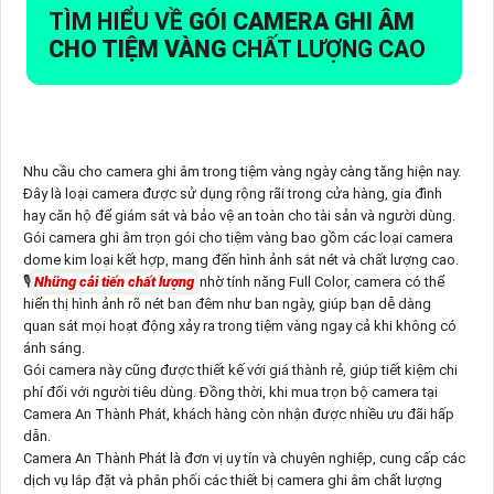
TÌM HIỂU VỀ
GÓI CAMERA GHI ÂM
CHO TIỆM VÀNG
CHẤT LƯỢNG CAO
Nhu cầu cho camera ghi âm trong tiệm vàng ngày càng tăng hiện nay.
Đây là loại camera được sử dụng rộng rãi trong cửa hàng, gia đình
hay căn hộ để giám sát và bảo vệ an toàn cho tài sản và người dùng.
Gói camera ghi âm trọn gói cho tiệm vàng bao gồm các loại camera
dome kim loại kết hợp, mang đến hình ảnh sắt nét và chất lượng cao.
🎙
Những cải tiến chất lượng
nhờ tính năng Full Color, camera có thể
hiển thị hình ảnh rõ nét ban đêm như ban ngày, giúp bạn dễ dàng
quan sát mọi hoạt động xảy ra trong tiệm vàng ngay cả khi không có
ánh sáng.
Gói camera này cũng được thiết kế với giá thành rẻ, giúp tiết kiệm chi
phí đối với người tiêu dùng. Đồng thời, khi mua trọn bộ camera tại
Camera An Thành Phát, khách hàng còn nhận được nhiều ưu đãi hấp
dẫn.
Camera An Thành Phát là đơn vị uy tín và chuyên nghiệp, cung cấp các
dịch vụ lắp đặt và phân phối các thiết bị camera ghi âm chất lượng