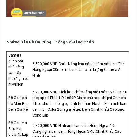
Những Sản Phẩm Cùng Thông Số Đáng Chú Ý
Camera
quan sát
6,500,000 VNĐ Chức Năng khả năng giám sát ban đêm
nhà riêng
Hồng Ngoại 30m xem ban đêm chất lượng Camera An
cao cấp
Ninh
thương hiệu
hikvision
6,200,000 VNĐ Tích hợp chức năng siêu sáng và đẹp 2.0
Bộ Camera
megapixel FULL HD 1080P Giá rẻ phù hợp chi phí Camera
Có Màu Ban
Theo chuẩn chống bụi tinh tế Thân Plastic Hình ảnh ban
Đêm Giá Rẻ
đêm Full Color 20m giá rẻ tiết kiệm Chiết Khấu Cao Bao
Công Lắp
Bộ Camera
9,800,000 VNĐ Hình ảnh ban đêm Hồng Ngoại 10m
Siêu Nét
Công nghệ ban đêm Hồng Ngoại SMD Chiết Khấu Cao
Ultra 4k Lắp