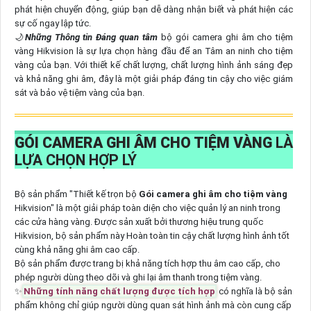
phát hiện chuyển động, giúp bạn dễ dàng nhận biết và phát hiện các
sự cố ngay lập tức.
🌙
Những Thông tin Đáng quan tâm
bộ gói camera ghi âm cho tiệm
vàng Hikvision là sự lựa chọn hàng đầu để an Tâm an ninh cho tiệm
vàng của bạn. Với thiết kế chất lượng, chất lượng hình ảnh sáng đẹp
và khả năng ghi âm, đây là một giải pháp đáng tin cậy cho việc giám
sát và bảo vệ tiệm vàng của bạn.
GÓI CAMERA GHI ÂM CHO TIỆM VÀNG
LÀ
LỰA CHỌN HỢP LÝ
Bộ sản phẩm "Thiết kế trọn bộ
Gói camera ghi âm cho tiệm vàng
Hikvision" là một giải pháp toàn diện cho việc quản lý an ninh trong
các cửa hàng vàng. Được sản xuất bởi thương hiệu trung quốc
Hikvision, bộ sản phẩm này Hoàn toàn tin cậy chất lượng hình ảnh tốt
cùng khả năng ghi âm cao cấp.
Bộ sản phẩm được trang bị khả năng tích hợp thu âm cao cấp, cho
phép người dùng theo dõi và ghi lại âm thanh trong tiệm vàng.
✨
Những tính năng chất lượng được tích hợp
có nghĩa là bộ sản
phẩm không chỉ giúp người dùng quan sát hình ảnh mà còn cung cấp