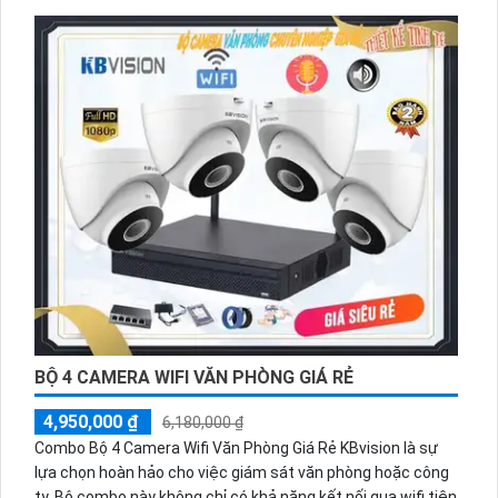
còn cả vào ban đêm nhờ vào công nghệ tiên tiến. Việc cài
đặt và sử dụng trên thiết bị di động cũng rất dễ dàng, giúp
người dùng quản lý và giám sát từ xa một cách tiện lợi và
linh hoạt.
BỘ 4 CAMERA WIFI VĂN PHÒNG GIÁ RẺ
4,950,000 ₫
6,180,000 ₫
Combo Bộ 4 Camera Wifi Văn Phòng Giá Rẻ KBvision là sự
lựa chọn hoàn hảo cho việc giám sát văn phòng hoặc công
ty. Bộ combo này không chỉ có khả năng kết nối qua wifi tiện