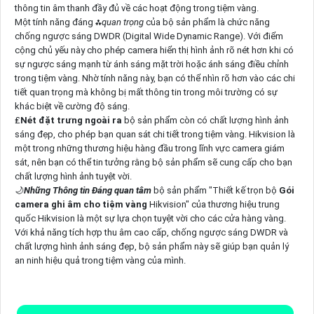
thông tin âm thanh đầy đủ về các hoạt động trong tiệm vàng.
Một tính năng đáng ⁂
quan trọng
của bộ sản phẩm là chức năng
chống ngược sáng DWDR (Digital Wide Dynamic Range). Với điểm
cộng chủ yếu này cho phép camera hiển thị hình ảnh rõ nét hơn khi có
sự ngược sáng mạnh từ ánh sáng mặt trời hoặc ánh sáng điều chỉnh
trong tiệm vàng. Nhờ tính năng này, bạn có thể nhìn rõ hơn vào các chi
tiết quan trọng mà không bị mất thông tin trong môi trường có sự
khác biệt về cường độ sáng.
₤
Nét đặt trưng ngoài ra
bộ sản phẩm còn có chất lượng hình ảnh
sáng đẹp, cho phép bạn quan sát chi tiết trong tiệm vàng. Hikvision là
một trong những thương hiệu hàng đầu trong lĩnh vực camera giám
sát, nên bạn có thể tin tưởng rằng bộ sản phẩm sẽ cung cấp cho bạn
chất lượng hình ảnh tuyệt vời.
🌙
Những Thông tin Đáng quan tâm
bộ sản phẩm "Thiết kế trọn bộ
Gói
camera ghi âm cho tiệm vàng
Hikvision" của thương hiệu trung
quốc Hikvision là một sự lựa chọn tuyệt vời cho các cửa hàng vàng.
Với khả năng tích hợp thu âm cao cấp, chống ngược sáng DWDR và
chất lượng hình ảnh sáng đẹp, bộ sản phẩm này sẽ giúp bạn quản lý
an ninh hiệu quả trong tiệm vàng của mình.