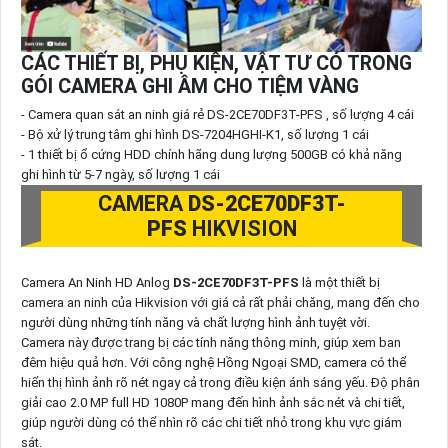
CÁC THIẾT BỊ, PHỤ KIỆN, VẬT TƯ CÓ TRONG
GÓI CAMERA GHI ÂM CHO TIỆM VÀNG
- Camera quan sát an ninh giá rẻ DS-2CE70DF3T-PFS , số lượng 4 cái
- Bộ xử lý trung tâm ghi hình DS-7204HGHI-K1, số lượng 1 cái
- 1 thiết bị ổ cứng HDD chính hãng dung lượng 500GB có khả năng
ghi hình từ 5-7 ngày, số lượng 1 cái
CAMERA
DS-2CE70DF3T-
PFS
HIKVISION
Camera An Ninh HD Anlog
DS-2CE70DF3T-PFS
là một thiết bị
camera an ninh của Hikvision với giá cả rất phải chăng, mang đến cho
người dùng những tính năng và chất lượng hình ảnh tuyệt vời.
Camera này được trang bị các tính năng thông minh, giúp xem ban
đêm hiệu quả hơn. Với công nghệ Hồng Ngoại SMD, camera có thể
hiển thị hình ảnh rõ nét ngay cả trong điều kiện ánh sáng yếu. Độ phân
giải cao 2.0 MP full HD 1080P mang đến hình ảnh sắc nét và chi tiết,
giúp người dùng có thể nhìn rõ các chi tiết nhỏ trong khu vực giám
sát.