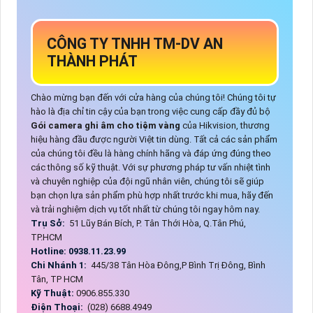
CÔNG TY TNHH TM-DV AN
THÀNH PHÁT
Chào mừng bạn đến với cửa hàng của chúng tôi! Chúng tôi tự
hào là địa chỉ tin cậy của bạn trong việc cung cấp đầy đủ bộ
Gói camera ghi âm cho tiệm vàng
của Hikvision, thương
hiệu hàng đầu được người Việt tin dùng. Tất cả các sản phẩm
của chúng tôi đều là hàng chính hãng và đáp ứng đúng theo
các thông số kỹ thuật. Với sự phương pháp tư vấn nhiệt tình
và chuyên nghiệp của đội ngũ nhân viên, chúng tôi sẽ giúp
bạn chọn lựa sản phẩm phù hợp nhất trước khi mua, hãy đến
và trải nghiệm dịch vụ tốt nhất từ chúng tôi ngay hôm nay.
Trụ Sở:
51 Lũy Bán Bích, P. Tân Thới Hòa, Q.Tân Phú,
TP.HCM
Hotline: 0938.11.23.99
Chi Nhánh 1:
445/38 Tân Hòa Đông,P Bình Trị Đông, Bình
Tân, TP HCM
Kỹ Thuật:
0906.855.330
Điện Thoại:
(028) 6688.4949