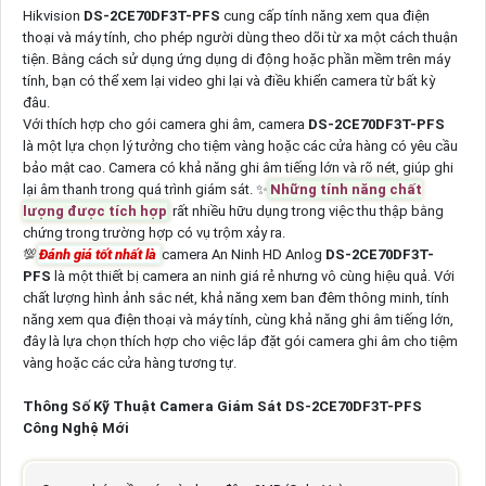
Hikvision
DS-2CE70DF3T-PFS
cung cấp tính năng xem qua điện
thoại và máy tính, cho phép người dùng theo dõi từ xa một cách thuận
tiện. Bằng cách sử dụng ứng dụng di động hoặc phần mềm trên máy
tính, bạn có thể xem lại video ghi lại và điều khiển camera từ bất kỳ
đâu.
Với thích hợp cho gói camera ghi âm, camera
DS-2CE70DF3T-PFS
là một lựa chọn lý tưởng cho tiệm vàng hoặc các cửa hàng có yêu cầu
bảo mật cao. Camera có khả năng ghi âm tiếng lớn và rõ nét, giúp ghi
lại âm thanh trong quá trình giám sát. ✨
Những tính năng chất
lượng được tích hợp
rất nhiều hữu dụng trong việc thu thập bằng
chứng trong trường hợp có vụ trộm xảy ra.
💯
Đánh giá tốt nhất là
camera An Ninh HD Anlog
DS-2CE70DF3T-
PFS
là một thiết bị camera an ninh giá rẻ nhưng vô cùng hiệu quả. Với
chất lượng hình ảnh sắc nét, khả năng xem ban đêm thông minh, tính
năng xem qua điện thoại và máy tính, cùng khả năng ghi âm tiếng lớn,
đây là lựa chọn thích hợp cho việc lắp đặt gói camera ghi âm cho tiệm
vàng hoặc các cửa hàng tương tự.
Thông Số Kỹ Thuật Camera Giám Sát DS-2CE70DF3T-PFS
Công Nghệ Mới