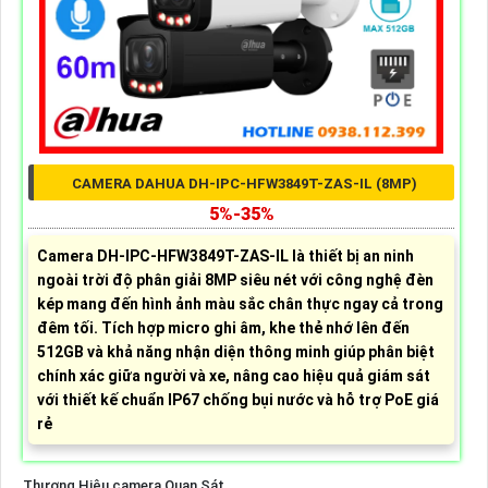
CAMERA DAHUA DH-IPC-HFW3849T-ZAS-IL (8MP)
5%-35%
Camera DH-IPC-HFW3849T-ZAS-IL là thiết bị an ninh
ngoài trời độ phân giải 8MP siêu nét với công nghệ đèn
kép mang đến hình ảnh màu sắc chân thực ngay cả trong
đêm tối. Tích hợp micro ghi âm, khe thẻ nhớ lên đến
512GB và khả năng nhận diện thông minh giúp phân biệt
chính xác giữa người và xe, nâng cao hiệu quả giám sát
với thiết kế chuẩn IP67 chống bụi nước và hỗ trợ PoE giá
rẻ
Thương Hiệu camera Quan Sát