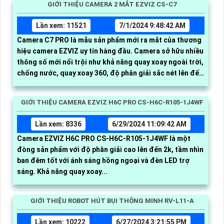
GIỚI THIỆU CAMERA 2 MẮT EZVIZ CS-C7
Lần xem: 11521
7/1/2024 9:48:42 AM
Camera C7 PRO là mẫu sản phẩm mới ra mắt của thương
hiệu camera EZVIZ uy tín hàng đầu. Camera sở hữu nhiều
thông số mới nổi trội như khả năng quay xoay ngoài trời,
chống nước, quay xoay 360, độ phân giải sắc nét lên đến
2k với ống kính kép
GIỚI THIỆU CAMERA EZVIZ H6C PRO CS-H6C-R105-1J4WF
Lần xem: 8336
6/29/2024 11:09:42 AM
Camera EZVIZ H6C PRO CS-H6C-R105-1J4WF là một
đòng sản phẩm với độ phân giải cao lên đến 2k, tầm nhìn
ban đêm tốt với ánh sáng hồng ngoại và đèn LED trợ
sáng. Khả năng quay xoay...
GIỚI THIỆU ROBOT HÚT BỤI THÔNG MINH RV-L11-A
Lần xem: 10222
6/27/2024 3:21:55 PM