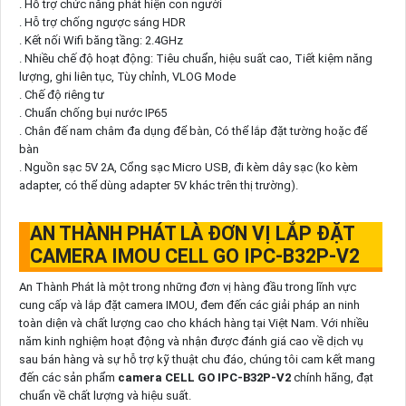
. Hỗ trợ chức năng phát hiện con người
. Hỗ trợ chống ngược sáng HDR
. Kết nối Wifi băng tầng: 2.4GHz
. Nhiều chế độ hoạt động: Tiêu chuẩn, hiệu suất cao, Tiết kiệm năng
lượng, ghi liên tục, Tùy chỉnh, VLOG Mode
. Chế độ riêng tư
. Chuẩn chống bụi nước IP65
. Chân đế nam châm đa dụng để bàn, Có thể lắp đặt tường hoặc để
bàn
. Nguồn sạc 5V 2A, Cổng sạc Micro USB, đi kèm dây sạc (ko kèm
adapter, có thể dùng adapter 5V khác trên thị trường).
AN THÀNH PHÁT LÀ ĐƠN VỊ LẮP ĐẶT
CAMERA IMOU CELL GO IPC-B32P-V2
An Thành Phát là một trong những đơn vị hàng đầu trong lĩnh vực
cung cấp và lắp đặt camera IMOU, đem đến các giải pháp an ninh
toàn diện và chất lượng cao cho khách hàng tại Việt Nam. Với nhiều
năm kinh nghiệm hoạt động và nhận được đánh giá cao về dịch vụ
sau bán hàng và sự hỗ trợ kỹ thuật chu đáo, chúng tôi cam kết mang
đến các sản phẩm
camera CELL GO IPC-B32P-V2
chính hãng, đạt
chuẩn về chất lượng và hiệu suất.