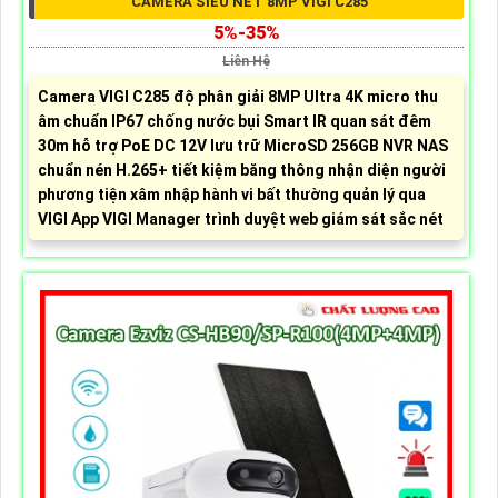
CAMERA SIÊU NÉT 8MP VIGI C285
5%-35%
Liên Hệ
Camera VIGI C285 độ phân giải 8MP Ultra 4K micro thu
âm chuẩn IP67 chống nước bụi Smart IR quan sát đêm
30m hỗ trợ PoE DC 12V lưu trữ MicroSD 256GB NVR NAS
chuẩn nén H.265+ tiết kiệm băng thông nhận diện người
phương tiện xâm nhập hành vi bất thường quản lý qua
VIGI App VIGI Manager trình duyệt web giám sát sắc nét