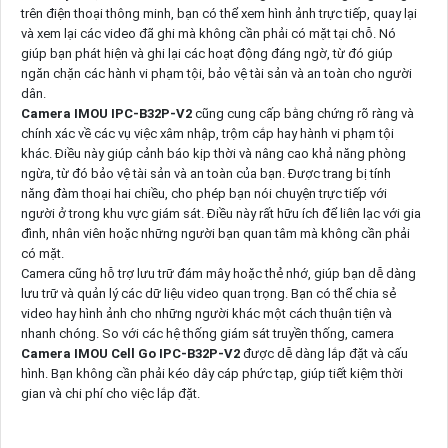
trên điện thoại thông minh, bạn có thể xem hình ảnh trực tiếp, quay lại
và xem lại các video đã ghi mà không cần phải có mặt tại chỗ. Nó
giúp bạn phát hiện và ghi lại các hoạt động đáng ngờ, từ đó giúp
ngăn chặn các hành vi phạm tội, bảo vệ tài sản và an toàn cho người
dân.
Camera IMOU IPC-B32P-V2
cũng cung cấp bằng chứng rõ ràng và
chính xác về các vụ việc xâm nhập, trộm cắp hay hành vi phạm tội
khác. Điều này giúp cảnh báo kịp thời và nâng cao khả năng phòng
ngừa, từ đó bảo vệ tài sản và an toàn của bạn. Được trang bị tính
năng đàm thoại hai chiều, cho phép bạn nói chuyện trực tiếp với
người ở trong khu vực giám sát. Điều này rất hữu ích để liên lạc với gia
đình, nhân viên hoặc những người bạn quan tâm mà không cần phải
có mặt.
Camera cũng hỗ trợ lưu trữ đám mây hoặc thẻ nhớ, giúp bạn dễ dàng
lưu trữ và quản lý các dữ liệu video quan trọng. Bạn có thể chia sẻ
video hay hình ảnh cho những người khác một cách thuận tiện và
nhanh chóng. So với các hệ thống giám sát truyền thống, camera
Camera IMOU Cell Go IPC-B32P-V2
được dễ dàng lắp đặt và cấu
hình. Bạn không cần phải kéo dây cáp phức tạp, giúp tiết kiệm thời
gian và chi phí cho việc lắp đặt.