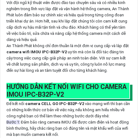
Với đội ngũ kỹ thuật viên được đào tạo chuyên sâu và có nhiều kinh
nghiệm trong lĩnh vực lắp đặt và vận hành hệ thống camera, An Thành
Phát luôn đảm bảo sự chính xác và hiệu quả trong từng công đoạn
triển khai dự án. Hơn hết, sau khi lắp đặt chúng tôi còn cam kết cung
cấp dịch vụ hậu mãi tận tình và chu đáo. Khách hàng có thể yên tâm
về việc bảo trì, sửa chữa và nâng cấp hệ thống camera một cách dễ
dàng và hiệu quả.
An Thành Phát không chỉ đơn thuần là một đơn vị cung cấp và lắp đặt
camera wifi IMOU IPC-B32P-V2
uy tín mà còn là đối tác đáng tin
cậy trong việc cung cấp giải pháp an ninh toàn diện. Với sự cam kết
về chất lượng sản phẩm, dịch vụ và uy tín, công ty luôn nỗ lực mang
đến sự hài lòng và an tâm tuyệt đối cho từng khách hàng.
HƯỚNG DẪN KẾT NỐI WIFI CHO CAMERA
IMOU IPC-B32P-V2
Để kết nối
camera CELL GO IPC-B32P-V2
vào mạng wifi thì bạn cần
có những kiến thức cơ bản về việc này, nếu không am hiểu nhiều về
công nghệ bạn có thể làm theo những bước dưới đây nhé:
Bước 1:
Đảm bảo rằng camera IMOU đã được cắm điện và hoạt động
bình thường, hãy chắc rằng bạn có đúng tên và mật khẩu wifi của wifi
mà bạn muốn camera kết nối.