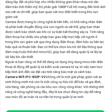
dàng lắp đặt và phù hợp cho nhiều không gian khác nhau mà vẫn
đảm bảo tính thẩm mỹ. Độ phân giải 1080P Full HD mang đến hình ảnh
sắc nét và chi tiết, giúp bạn quan sát mọi diễn biến trong khu vực
giám sát.
Camera được trang bị công nghệ AI tiên tiến, có khả năng nhận diện
và phân biệt chuyển động của con người và vật thể, giúp bạn nhận
được cảnh báo chính xác khi có sự kiện bất thường xảy ra. Tính năng
đàm thoại hai chiều cho phép bạn giao tiếp trực tiếp với người ở
trong khu vực giám sát qua ứng dụng điện thoại, đảm bảo sự liên lạc
hiệu quả và thuận tiện. Bạn có thể lựa chọn lưu trữ dữ liệu thông qua
đám mây hoặc thẻ nhớ microSD, giúp bạn dễ dàng quản lý và lấy lại
dữ liệu khi cần thiết.
Ngoài ra bạn cũng có thể dễ dàng sử dụng ứng dụng Imou trên điện
thoại di động để quản lý và kiểm soát camera từ xa, từ việc xem trực
tiếp hình ảnh đến cài đặt các tính năng bảo mật và cảnh báo.
Camera Wifi IPC-B32P-V2
không chỉ là một giải pháp giám sát an
ninh thông minh mà còn là một công cụ hữu ích để bảo vệ gia đình,
cửa hàng, văn phòng và các khu vực công cộng khác. Với những tính
năng và công nghệ hàng đầu, đây là lựa chọn đáng tin cậy để nâng
cao mức độ an toàn và sự tiện lợi trong quản lý an ninh.