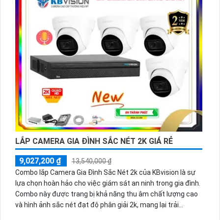
LẮP CAMERA GIA ĐÌNH SẮC NÉT 2K GIÁ RẺ
9,027,200 ₫
13,540,000 ₫
Combo lắp Camera Gia Đình Sắc Nét 2k của KBvision là sự
lựa chọn hoàn hảo cho việc giám sát an ninh trong gia đình.
Combo này được trang bị khả năng thu âm chất lượng cao
và hình ảnh sắc nét đạt độ phân giải 2k, mang lại trải
nghiệm giám sát tuyệt vời