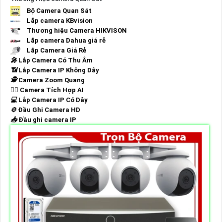
Bộ Camera Quan Sát
Lắp camera KBvision
Thương hiệu Camera HIKVISON
Lắp camera Dahua giá rẻ
Lắp Camera Giá Rẻ
️🎤️
Lắp Camera Có Thu Âm
📶
Lắp Camera IP Không Dây
🕵️
Camera Zoom Quang
🧛‍♀️
Camera Tích Hợp AI
💻
Lắp Camera IP Có Dây
⚙️
Đầu Ghi Camera HD
📥
Đầu ghi camera IP