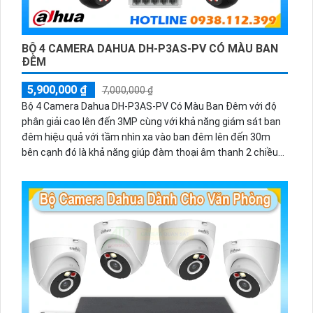
BỘ 4 CAMERA DAHUA DH-P3AS-PV CÓ MÀU BAN
ĐÊM
5,900,000 ₫
7,000,000 ₫
Bộ 4 Camera Dahua DH-P3AS-PV Có Màu Ban Đêm với độ
phân giải cao lên đến 3MP cùng với khả năng giám sát ban
đêm hiệu quả với tầm nhìn xa vào ban đêm lên đến 30m
bên cạnh đó là khả năng giúp đàm thoại âm thanh 2 chiều
và báo động răng de chủ động khi phát hiện xâm nhập