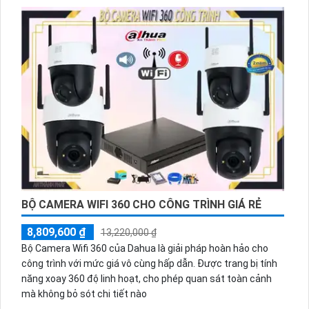
BỘ CAMERA WIFI 360 CHO CÔNG TRÌNH GIÁ RẺ
8,809,600 ₫
13,220,000 ₫
Bộ Camera Wifi 360 của Dahua là giải pháp hoàn hảo cho
công trình với mức giá vô cùng hấp dẫn. Được trang bị tính
năng xoay 360 độ linh hoạt, cho phép quan sát toàn cảnh
mà không bỏ sót chi tiết nào