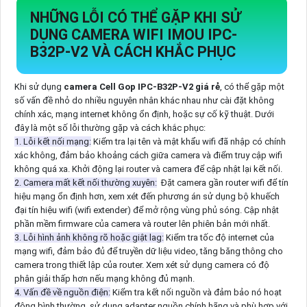
NHỮNG LỖI CÓ THỂ GẶP KHI SỬ
DỤNG CAMERA WIFI IMOU IPC-
B32P-V2 VÀ CÁCH KHẮC PHỤC
Khi sử dụng
camera Cell Gop IPC-B32P-V2 giá rẻ
, có thể gặp một
số vấn đề nhỏ do nhiều nguyên nhân khác nhau như cài đặt không
chính xác, mạng internet không ổn định, hoặc sự cố kỹ thuật. Dưới
đây là một số lỗi thường gặp và cách khắc phục:
1. Lỗi kết nối mạng:
Kiểm tra lại tên và mật khẩu wifi đã nhập có chính
xác không, đảm bảo khoảng cách giữa camera và điểm truy cập wifi
không quá xa. Khởi động lại router và camera để cập nhật lại kết nối.
2. Camera mất kết nối thường xuyên:
Đặt camera gần router wifi để tín
hiệu mạng ổn định hơn, xem xét đến phương án sử dụng bộ khuếch
đại tín hiệu wifi (wifi extender) để mở rộng vùng phủ sóng. Cập nhật
phần mềm firmware của camera và router lên phiên bản mới nhất.
3. Lỗi hình ảnh không rõ hoặc giật lag:
Kiểm tra tốc độ internet của
mạng wifi, đảm bảo đủ để truyền dữ liệu video, tăng băng thông cho
camera trong thiết lập của router. Xem xét sử dụng camera có độ
phân giải thấp hơn nếu mạng không đủ mạnh.
4. Vấn đề về nguồn điện:
Kiểm tra kết nối nguồn và đảm bảo nó hoạt
động bình thường, sử dụng adapter nguồn chính hãng và phù hợp với