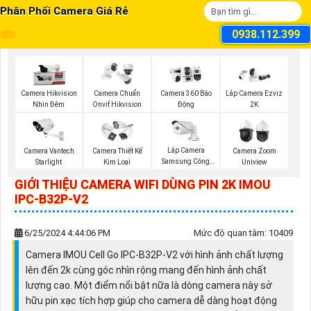
Phân Phối Camera Giá Rẻ
0938.112.399
Camera Hikvision
Camera Chuẩn
Camera 360 Báo
Lắp Camera Ezviz
Nhìn Đêm
Onvif Hikvision
Động
2K
Lắp Camera
Camera Vantech
Camera Thiết Kế
Camera Zoom
Samsung Công
Starlight
Kim Loại
Uniview
Nghệ AI
GIỚI THIỆU CAMERA WIFI DÙNG PIN 2K IMOU
IPC-B32P-V2
6/25/2024 4:44:06 PM
Mức độ quan tâm: 10409
Camera IMOU Cell Go IPC-B32P-V2 với hình ảnh chất lượng
lên đến 2k cùng góc nhìn rộng mang đến hình ảnh chất
lượng cao. Một điểm nổi bật nữa là dòng camera này sở
hữu pin xạc tích hợp giúp cho camera dễ dàng hoạt động