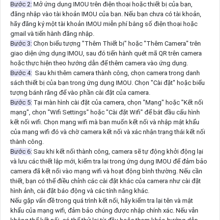
Bước 2:
Mở ứng dụng IMOU trên điện thoại hoặc thiết bị của bạn,
đăng nhập vào tài khoản IMOU của bạn. Nếu bạn chưa có tài khoản,
hãy đăng ký một tài khoản IMOU miễn phí bằng số điện thoại hoặc
gmail và tiến hành đăng nhập.
Bước 3:
Chọn biểu tượng "Thêm Thiết bị" hoặc "Thêm Camera" trên
giao diện ứng dụng IMOU, sau đó tiến hành quét mã QR trên camera
hoặc thực hiện theo hướng dẫn để thêm camera vào ứng dụng.
Bước 4:
Sau khi thêm camera thành công, chọn camera trong danh
sách thiết bị của bạn trong ứng dụng IMOU. Chọn "Cài đặt" hoặc biểu
tượng bánh răng để vào phần cài đặt của camera.
Bước 5:
Tại màn hình cài đặt của camera, chọn "Mạng" hoặc "Kết nối
mạng", chọn "Wifi Settings" hoặc "Cài đặt Wifi" để bắt đầu cấu hình
kết nối wifi. Chọn mạng wifi mà bạn muốn kết nối và nhập mật khẩu
của mạng wifi đó và chờ camera kết nối và xác nhận trạng thái kết nối
thành công.
Bước 6:
Sau khi kết nối thành công, camera sẽ tự động khởi động lại
và lưu các thiết lập mới, kiểm tra lại trong ứng dụng IMOU để đảm bảo
camera đã kết nối vào mạng wifi và hoạt động bình thường. Nếu cần
thiết, bạn có thể điều chỉnh các cài đặt khác của camera như cài đặt
hình ảnh, cài đặt báo động và các tính năng khác.
Nếu gặp vấn đề trong quá trình kết nối, hãy kiểm tra lại tên và mật
khẩu của mạng wifi, đảm bảo chúng được nhập chính xác. Nếu vẫn