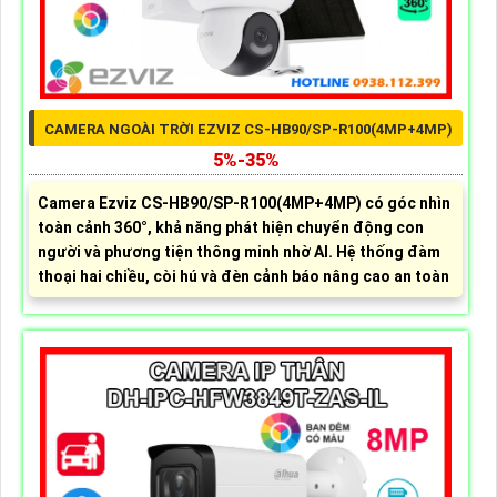
CAMERA NGOÀI TRỜI EZVIZ CS-HB90/SP-R100(4MP+4MP)
5%-35%
Camera Ezviz CS-HB90/SP-R100(4MP+4MP) có góc nhìn
toàn cảnh 360°, khả năng phát hiện chuyển động con
người và phương tiện thông minh nhờ AI. Hệ thống đàm
thoại hai chiều, còi hú và đèn cảnh báo nâng cao an toàn