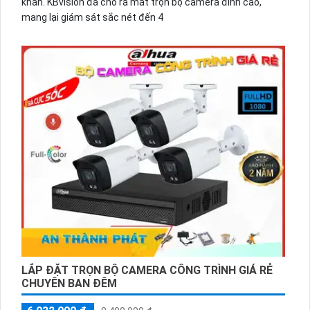
khăn. KBvision đã cho ra mắt trọn bộ camera đỉnh cao,
mang lại giám sát sắc nét đến 4
LẮP ĐẶT TRỌN BỘ CAMERA CÔNG TRÌNH GIÁ RẺ
CHUYÊN BAN ĐÊM