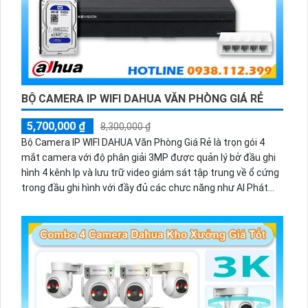
BỘ CAMERA IP WIFI DAHUA VĂN PHÒNG GIÁ RẺ
5,700,000 ₫
8,300,000 ₫
Bộ Camera IP WIFI DAHUA Văn Phòng Giá Rẻ là trọn gói 4
mắt camera với độ phân giải 3MP được quản lý bở đầu ghi
hình 4 kênh Ip và lưu trữ video giám sát tập trung về ổ cứng
trong đầu ghi hình với đầy đủ các chưc năng như AI Phát
hiện chuyển động, đàm thoại âm thanh 2 chiều và giám sát
có màu vào ban đêm