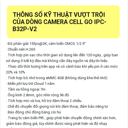
THÔNG SỐ KỸ THUẬT VƯỢT TRỘI
CỦA DÒNG CAMERA CELL GO IPC-
B32P-V2
. Độ phân giải 15fps@2K, cảm biến CMOS 1/2.9"
. Chuẩn nén H.265
. Tích hợp pin sạc cho thời gian sử dụng lên đến 120 ngày , giúp bạn
sử dụng ở bất kỳ đâu mà không cần dây nguồn và dây tín hiệu
. Theo dõi thời lượng trên app và có cảnh báo khi yếu pin ở các mức
20% và 10%
. Tích hợp bộ nhớ trong eMMC 4GB (không dùng khe thẻ nhớ)
. Miễn phí lưu trữ Cloud 1 năm
. Tầm xa hồng ngoại 7m
. Ống kính 2.8mm, góc nhìn rộng 96 độ
. Tích hợp mic và loa, hỗ trợ đàm thoại 2 chiều
. Chế độ chuyển đổi giọng nói khi đàm thoại, đảm bảo riêng tư
. Báo động chủ động bằng còi hú
. Trang bị cảm biến PIR , giúp phát hiện chuyển động chính xác hơn,
giảm báo động giả, tùy chỉnh được vùng phát hiện và độ nhạy