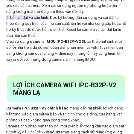
yêu cầu của camera. Xem xét sử dụng nguồn dự phòng hoặc pin
năng lượng mặt trời để giảm thiểu vấn đề này.
5. Lỗi cài đặt và cấu hình:
Đọc kỹ hướng dẫn sử dụng và cài đặt lại
theo đúng quy trình của nhà sản xuất, iên hệ với nhà cung cấp hoặc hỗ
trợ kỹ thuật để được hỗ trợ chi tiết. Reset lại camera và cài đặt lại từ
đầu nếu cần thiết.
Việc sử dụng
camera IMOU IPC-B32P-V2 3k
có thể phát sinh một
số lỗi như trên, đa số liên quan đến phần mềm và wifi. Tuy nhiên bạn
cũng không cần quá lo lắng vì điều này, những lỗi này cũng hiếm khi
xảy ra đối với những dòng camera chính hãng IMOU.
LỢI ÍCH CAMERA WIFI IPC-B32P-V2
MANG LẠ
Camera IPC-B32P-V2 chính hãng
mang đến rất nhiều lợi ích đáng
kể trong việc giám sát và bảo vệ an ninh cho gia đình, cửa hàng, văn
phòng và các không gian công cộng khác.
Camera cho phép bạn theo dõi mọi diễn biến trong khu vực giám sát
từ bất kỳ đâu, chỉ cần kết nối internet. Bằng cách sử dụng ứng dụng