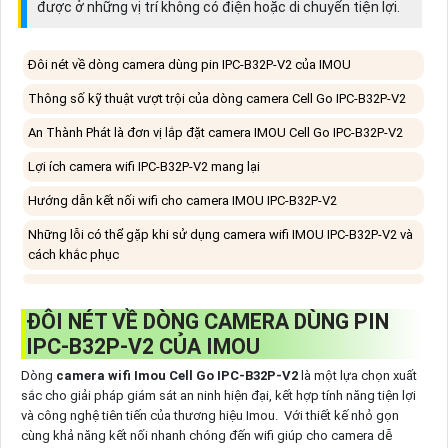
được ở những vị trí không có điện hoặc di chuyển tiện lợi.
Đôi nét về dòng camera dùng pin IPC-B32P-V2 của IMOU
Thông số kỹ thuật vượt trội của dòng camera Cell Go IPC-B32P-V2
An Thành Phát là đơn vị lắp đặt camera IMOU Cell Go IPC-B32P-V2
Lợi ích camera wifi IPC-B32P-V2 mang lại
Hướng dẫn kết nối wifi cho camera IMOU IPC-B32P-V2
Những lỗi có thể gặp khi sử dụng camera wifi IMOU IPC-B32P-V2 và
cách khắc phục
ĐÔI NÉT VỀ DÒNG CAMERA DÙNG PIN
IPC-B32P-V2 CỦA IMOU
Dòng
camera wifi Imou Cell Go IPC-B32P-V2
là một lựa chọn xuất
sắc cho giải pháp giám sát an ninh hiện đại, kết hợp tính năng tiện lợi
và công nghệ tiên tiến của thương hiệu Imou. Với thiết kế nhỏ gọn
cùng khả năng kết nối nhanh chóng đến wifi giúp cho camera dễ