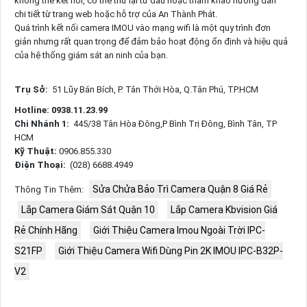
không thể kết nối, có thể thử lại từ đầu hoặc tham khảo hướng dẫn
chi tiết từ trang web hoặc hỗ trợ của An Thành Phát.
Quá trình kết nối camera IMOU vào mạng wifi là một quy trình đơn
giản nhưng rất quan trọng để đảm bảo hoạt động ổn định và hiệu quả
của hệ thống giám sát an ninh của bạn.
Trụ Sở:
51 Lũy Bán Bích, P. Tân Thới Hòa, Q.Tân Phú, TP.HCM
Hotline: 0938.11.23.99
Chi Nhánh 1:
445/38 Tân Hòa Đông,P Bình Trị Đông, Bình Tân, TP
HCM
Kỹ Thuật:
0906.855.330
Điện Thoại:
(028) 6688.4949
Sửa Chửa Bảo Trì Camera Quận 8 Giá Rẻ
Thông Tin Thêm:
Lắp Camera Giám Sát Quận 10
Lắp Camera Kbvision Giá
Rẻ Chính Hãng
Giới Thiệu Camera Imou Ngoài Trời IPC-
S21FP
Giới Thiệu Camera Wifi Dùng Pin 2K IMOU IPC-B32P-
V2