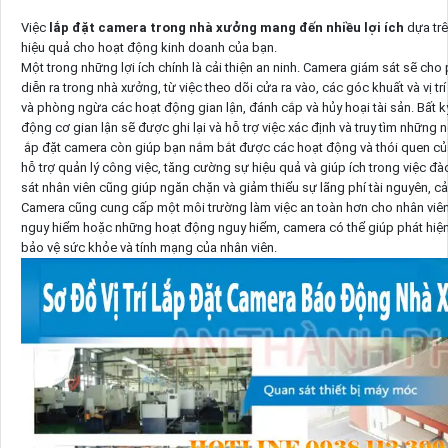
Việc
lắp đặt camera trong nhà xưởng mang đến nhiều lợi ích
dựa tr
hiệu quả cho hoạt động kinh doanh của bạn.
Một trong những lợi ích chính là cải thiện an ninh. Camera giám sát sẽ cho
diễn ra trong nhà xưởng, từ việc theo dõi cửa ra vào, các góc khuất và vị tr
và phòng ngừa các hoạt động gian lận, đánh cắp và hủy hoại tài sản. Bất
động cơ gian lận sẽ được ghi lại và hỗ trợ việc xác định và truy tìm những 
ắp đặt camera còn giúp bạn nắm bắt được các hoạt động và thói quen của
hỗ trợ quản lý công việc, tăng cường sự hiệu quả và giúp ích trong việc đào
sát nhân viên cũng giúp ngăn chặn và giảm thiểu sự lãng phí tài nguyên, cải
Camera cũng cung cấp một môi trường làm việc an toàn hơn cho nhân viê
nguy hiểm hoặc những hoạt động nguy hiểm, camera có thể giúp phát hiện 
bảo vệ sức khỏe và tính mạng của nhân viên.