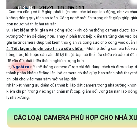
- Camera cũng có thể giúp phát hiện sớm các tai nạn lao động, như va chạm,
không đúng quy trình an toàn. Công nghệ mới ấn tượng nhất giúp giúp giảm 
con người và thiệt hại tài sản.
3. Tiết kiệm thời gian và công sức:
- Khi có hệ thống camera được lắp đ
xưởng trở nên dễ dàng hơn. Thay vì phải trực tiếp kiểm tra từng khu vực, b
ghi lại từ camera.Giúp tiết kiệm thời gian và công sức cho công việc quản 
4. Tiết kiệm chi phí bảo trì và sữa chữa:
- Một hệ thống camera tốt và 
hỏng hóc, lỗi hoặc các vấn đề kỹ thuật. bạn có thể sửa chữa và bảo trì đúng
để vấn đề phát triển thành nghiêm trọng hơn.
- づ
Ngoài ra
nếu hệ thống camera được cài đặt đúng cách và được duy trì 
thành phần khác sẽ tăng lên. bộ camera có thê giúp bạn tránh phải thay th
chi phí cho việc mua sắm mới và lắp đặt.
Nhận xét những ưu điểm của thiết bị lắp đặt camera trong nhà xưởng khôn
kiệm chi phí trong việc ngăn chặn mất cắp, giảm số lượng tai nạn lao động
lý nhà xưởng.
CÁC LOẠI CAMERA PHÙ HỢP CHO NHÀ X