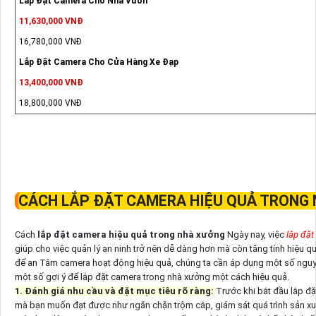
Lắp Đặt Camera Cho Nhà Vườn
11,630,000 VNĐ
16,780,000 VNĐ
Lắp Đặt Camera Cho Cửa Hàng Xe Đạp
13,400,000 VNĐ
18,800,000 VNĐ
CÁCH LẮP ĐẶT CAMERA HIỆU QUẢ TRONG
Cách
lắp đặt camera hiệu quả trong nhà xưởng
Ngày nay, việc
lắp đặt
giúp cho việc quản lý an ninh trở nên dễ dàng hơn mà còn tăng tính hiệu q
để an Tâm camera hoạt động hiệu quả, chúng ta cần áp dụng một số nguyên
một số gợi ý để lắp đặt camera trong nhà xưởng một cách hiệu quả.
1. Đánh giá nhu cầu và đặt mục tiêu rõ ràng:
Trước khi bắt đầu lắp đặ
mà bạn muốn đạt được như ngăn chặn trộm cắp, giám sát quá trình sản xuấ