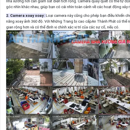
nhà xưởng nơi cần giám sát diện tích rộng. Camera quay quét có thể tự độ
góc nhìn khác nhau, giúp bạn có cái nhìn toàn cảnh về các hoạt động xảy 
2. Camera xoay xoay:
Loại camera này cũng cho phép bạn điều khiển ch
năng xoay ảnh 360 độ. Với Những Trang bị cao cấpAn Thành Phát có thể 
gian rộng hơn và có thể định vị chính xác vị trí của các sự cố, nếu có.