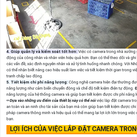
4. Giúp quản lý và kiểm soát tốt hơn:
Việc có camera trong nhà xưởng g
động của công nhân và nhân viên hiệu quả hơn. Bạn có thể theo dõi và ghi 
các vấn đề, xác định nguyên nhân và xử lý tình huống nhanh chóng. Với N
có thể nhận biết nâng cao hiệu suất làm việc và tiết kiệm thời gian trong vi
tranh chấp lao động.
5. Tiết kiệm chi phí năng lượng:
Công nghệ camera hiện đại thường được
năng lượng như cảm biến chuyển động và chế độ tiết kiệm điện tự động.
Đ
năng lượng của hệ thống camera và giúp bạn tiết kiệm được chi phí năng 
✏
Dựa vào những ưu điểm của thiết bị này có thể nói
việc lắp đặt camera tr
an toàn và an ninh cho tài sản của bạn mà còn giúp bạn tiết kiệm được chi 
pháp camera thông minh và hiệu quả có thể mang lại lợi ích lớn trong việc
bạn.
LỢI ÍCH CỦA VIỆC LẮP ĐẶT CAMERA TRO