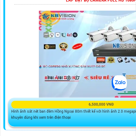
LẮP ĐẶT BỘ CAMERA FULL HD 1080
6,500,000 VNĐ
Hình ảnh sắt nét ban đêm Hồng Ngoại 80m thiết kế với hình ảnh 2.0 megapi
khuyên dùng khi xem trên điện thoại