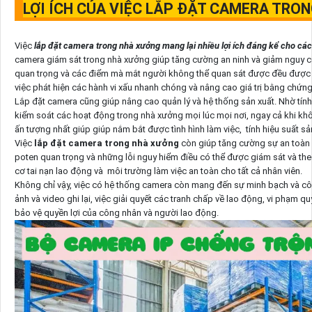
LỢI ÍCH CỦA VIỆC LẮP ĐẶT CAMERA TRO
Việc
lắp đặt camera trong nhà xưởng mang lại nhiều lợi ích đáng kể cho cá
camera giám sát trong nhà xưởng giúp tăng cường an ninh và giảm nguy 
quan trọng và các điểm mà mắt người không thể quan sát được đều được ghi
việc phát hiện các hành vi xấu nhanh chóng và nâng cao giá trị bằng chứng 
Lắp đặt camera cũng giúp nâng cao quản lý và hệ thống sản xuất. Nhờ tính 
kiểm soát các hoạt động trong nhà xưởng mọi lúc mọi nơi, ngay cả khi kh
ấn tượng nhất giúp giúp nắm bắt được tình hình làm việc, tính hiệu suất sản
Việc
lắp đặt camera trong nhà xưởng
còn giúp tăng cường sự an toàn c
poten quan trọng và những lỗi nguy hiểm điều có thể được giám sát và th
cơ tai nạn lao động và môi trường làm việc an toàn cho tất cả nhân viên.
Không chỉ vậy, việc có hệ thống camera còn mang đến sự minh bạch và cô
ảnh và video ghi lại, việc giải quyết các tranh chấp về lao động, vi phạm qu
bảo vệ quyền lợi của công nhân và người lao động.