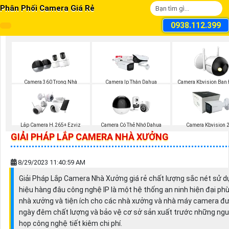
Phân Phối Camera Giá Rẻ
0938.112.399
Camera 360 Trong Nhà
Camera Ip Thân Dahua
Camera Kbvision Ban
Màu
Lắp Camera H.265+ Ezviz
Camera Có Thẻ Nhớ Dahua
Camera Kbvision 
GIẢI PHÁP LẮP CAMERA NHÀ XƯỞNG
8/29/2023 11:40:59 AM
Giải Pháp Lắp Camera Nhà Xưởng giá rẻ chất lượng sắc nét sử 
hiệu hàng đâu công nghệ IP là một hệ thống an ninh hiện đại ph
nhà xưởng và tiện ích cho các nhà xưởng và nhà máy camera đư
ngày đêm chất lượng và bảo vệ cơ sở sản xuất trước những nguy 
họp công nghệ tiết kiêm chi phí.