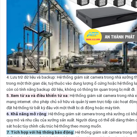
4. Lưu trữ dữ liệu và backup: Hệ thống giám sát camera trong nhà xưởng t
trong một thời gian dài, tuỳ thuộc vào dung lượng ổ cứng hoặc hệ thống l
còn có tính năng backup dữ liệu, không có thông tin quan trọng bị mất đi.
5. Xem từ xa và điều khiển từ xa:
Hệ thống giám sát camera trong nhà x
mạng internet.
cho phép chủ sở hữu và quản lý xem trực tiếp các hoạt độn
đặt hệ thống từ bất kỳ đâu với một thiết bị di động hoặc máy tính.
6. Khả năng mở rộng:
Hệ thống giám sát camera trong nhà xưởng có khả
quy mô và nhu cầu của xưởng sản xuất. Người dùng có thể dễ dàng thêm
sát hoặc tùy chỉnh cấu trúc hệ thống theo mong muốn.
7. Tích hợp với hệ thống báo động:
Hệ thống giám sát camera trong nh