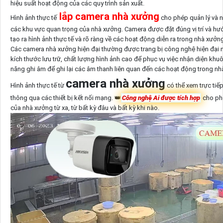
hiệu suất hoạt động của các quy trình sản xuất.
lắp camera nhà xưởng
Hình ảnh thực tế
cho phép quản lý và n
các khu vực quan trọng của nhà xưởng. Camera được đặt đúng vị trí và hư
tạo ra hình ảnh thực tế và rõ ràng về các hoạt động diễn ra trong nhà xưởn
Các camera nhà xưởng hiện đại thường được trang bị công nghệ hiện đại 
kích thước lưu trữ, chất lượng hình ảnh cao để phục vụ việc nhận diện khuô
năng ghi âm để ghi lại các âm thanh liên quan đến các hoạt động trong nh
camera nhà xưởng
Hình ảnh thực tế từ
có thể xem trực tiếp
thông qua các thiết bị kết nối mạng. 👑
Công nghệ Ai được tích hợp
cho phé
của nhà xưởng từ xa, từ bất kỳ đâu và bất kỳ khi nào.