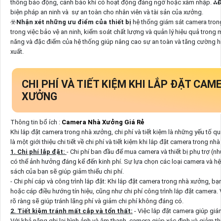
thống báo động, cảnh báo khi có hoạt động đáng ngờ hoặc xâm nhập. ⁂
Đ
biện pháp an ninh và sự an toàn cho nhân viên và tài sản của xưởng.
☣️
Nhận xét những ưu điểm của thiết bị
hệ thống giám sát camera tron
trong việc bảo vệ an ninh, kiểm soát chất lượng và quản lý hiệu quả trong 
năng và đặc điểm của hệ thống giúp nâng cao sự an toàn và tăng cường h
xuất.
CHI PHÍ VÀ TIẾT KIỆM KHI LẮP ĐẶT CA
XƯỞNG
Thông tin bổ ích :
Camera Nhà Xưởng Giá Rẻ
Khi lắp đặt camera trong nhà xưởng, chi phí và tiết kiệm là những yếu tố 
là một giới thiệu chi tiết về chi phí và tiết kiệm khi lắp đặt camera trong nh
1. Chi phí lắp đặt:
- Chi phí ban đầu để mua camera và thiết bị phụ trợ (như
có thể ảnh hưởng đáng kể đến kinh phí. Sự lựa chọn các loại camera và h
sách của bạn sẽ giúp giảm thiểu chi phí.
- Chi phí cáp và công trình lắp đặt: Khi lắp đặt camera trong nhà xưởng, b
hoặc cáp điều hướng tín hiệu, cũng như chi phí công trình lắp đặt camera. 
rõ ràng sẽ giúp tránh lãng phí và giảm chi phí không đáng có.
2. Tiết kiệm tránh mất cắp và tổn thất:
- Việc lắp đặt camera giúp giá
Với khả năng ghi lại hình ảnh và âm thanh, camera giúp xác định và giảm t