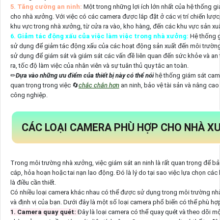
5. Tăng cường an ninh:
Một trong những lợi ích lớn nhất của hệ thống g
cho nhà xưởng. Với việc có các camera được lắp đặt ở các vị trí chiến lược
khu vực trong nhà xưởng, từ cửa ra vào, kho hàng, đến các khu vực sản xuất
6. Giảm tác động xấu của việc làm việc trong nhà xưởng:
Hệ thống g
sử dụng để giảm tác động xấu của các hoạt động sản xuất đến môi trường
sử dụng để giám sát và giám sát các vấn đề liên quan đến sức khỏe và an t
ra, tốc độ làm việc của nhân viên và sự tuân thủ quy tắc an toàn.
✏
Dựa vào những ưu điểm của thiết bị này có thể nói
hệ thống giám sát cam
quan trọng trong việc 🔄
chắc chắn hơn
an ninh, bảo vệ tài sản và nâng cao
công nghiệp.
CÁC LOẠI CAMERA PHÙ HỢP CHO NHÀ X
Trong môi trường nhà xưởng, việc giám sát an ninh là rất quan trọng để b
cắp, hỏa hoạn hoặc tai nạn lao động. Đó là lý do tại sao việc lựa chọn cá
là điều cần thiết.
Có nhiều loại camera khác nhau có thể được sử dụng trong môi trường nhà
và định vị của bạn. Dưới đây là một số loại camera phổ biến có thể phù h
1. Camera quay quét:
Đây là loại camera có thể quay quét và theo dõi mộ