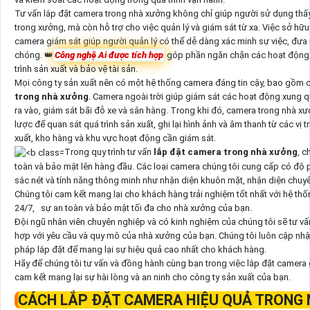
Tư vấn lắp đặt camera trong nhà xưởng không chỉ giúp người sử dụng thấy 
trong xưởng, mà còn hỗ trợ cho việc quản lý và giám sát từ xa. Việc sở hữu
camera giám sát giúp người quản lý có thể dễ dàng xác minh sự việc, đưa 
chóng. 👑
Công nghệ Ai được tích hợp
góp phần ngăn chặn các hoạt động g
trình sản xuất và bảo vệ tài sản.
Mọi công ty sản xuất nên có một hệ thống camera đáng tin cậy, bao gồm c
trong nhà xưởng
. Camera ngoài trời giúp giám sát các hoạt động xung 
ra vào, giám sát bãi đỗ xe và sân hàng. Trong khi đó, camera trong nhà xưởn
lược để quan sát quá trình sản xuất, ghi lại hình ảnh và âm thanh từ các vị 
xuất, kho hàng và khu vực hoạt động cần giám sát.
Trong quy trình tư vấn
lắp đặt camera trong nhà xưởng
, c
toàn và bảo mật lên hàng đầu. Các loại camera chúng tôi cung cấp có độ p
sắc nét và tính năng thông minh như nhận diện khuôn mặt, nhận diện chuy
Chúng tôi cam kết mang lại cho khách hàng trải nghiệm tốt nhất với hệ th
24/7,
sự an toàn và bảo mật tối đa cho nhà xưởng của bạn.
Đội ngũ nhân viên chuyên nghiệp và có kinh nghiệm của chúng tôi sẽ tư v
hợp với yêu cầu và quy mô của nhà xưởng của bạn. Chúng tôi luôn cập nh
pháp lắp đặt để mang lại sự hiệu quả cao nhất cho khách hàng.
Hãy để chúng tôi tư vấn và đồng hành cùng bạn trong việc lắp đặt camera
cam kết mang lại sự hài lòng và an ninh cho công ty sản xuất của bạn.
CÁCH LẮP ĐẶT CAMERA HIỆU QUẢ TRONG