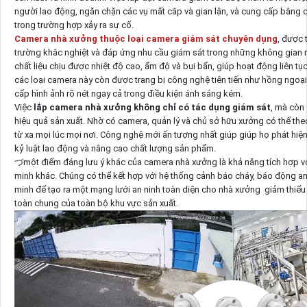
người lao động, ngăn chặn các vụ mất cắp và gian lận, và cung cấp bằng ch
trong trường hợp xảy ra sự cố.
Camera nhà xưởng thuộc loại camera giám sát chuyên dụng
, được 
trường khắc nghiệt và đáp ứng nhu cầu giám sát trong những không gian 
chất liệu chịu được nhiệt độ cao, ẩm độ và bụi bẩn, giúp hoạt động liên tụ
các loại camera này còn được trang bị công nghệ tiên tiến như hồng ngoạ
cấp hình ảnh rõ nét ngay cả trong điều kiện ánh sáng kém.
Việc
lắp camera nhà xưởng không chỉ có tác dụng giám sát
, mà còn
hiệu quả sản xuất. Nhờ có camera, quản lý và chủ sở hữu xưởng có thể theo
từ xa mọi lúc mọi nơi. Công nghệ mới ấn tượng nhất giúp giúp họ phát hiện 
kỷ luật lao động và nâng cao chất lượng sản phẩm.
づmột điểm đáng lưu ý khác của camera nhà xưởng là khả năng tích hợp vớ
minh khác. Chúng có thể kết hợp với hệ thống cảnh báo cháy, báo động an 
minh để tạo ra một mạng lưới an ninh toàn diện cho nhà xưởng giảm thiểu 
toàn chung của toàn bộ khu vực sản xuất.