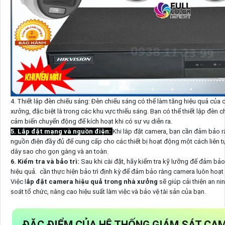
4. Thiết lập đèn chiếu sáng: Đèn chiếu sáng có thể làm tăng hiệu quả của 
xưởng, đặc biệt là trong các khu vực thiếu sáng. Bạn có thể thiết lập đèn 
cảm biến chuyển động để kích hoạt khi có sự vụ diễn ra.
5. Lắp đặt mạng và nguồn điện:
Khi lắp đặt camera, bạn cần đảm bảo r
nguồn điện đầy đủ để cung cấp cho các thiết bị hoạt động một cách liên tụ
dây sao cho gọn gàng và an toàn.
6. Kiểm tra và bảo trì:
Sau khi cài đặt, hãy kiểm tra kỹ lưỡng để đảm b
hiệu quả. cần thực hiện bảo trì định kỳ để đảm bảo rằng camera luôn hoạt
Việc l
ắp đặt camera hiệu quả trong nhà xưởng
sẽ giúp cải thiện an ni
soát tổ chức, nâng cao hiệu suất làm việc và bảo vệ tài sản của bạn.
ĐẶC ĐIỂM CỦA HỆ THỐNG GIÁM SÁT CA