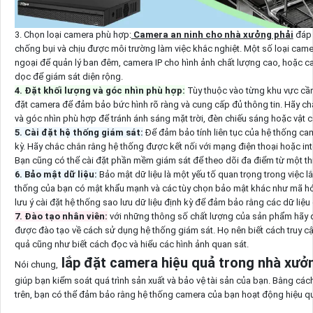
3. Chọn loại camera phù hợp:
Camera an ninh cho nhà xưởng phải
đáp 
chống bụi và chịu được môi trường làm việc khắc nghiệt. Một số loại ca
ngoại để quản lý ban đêm, camera IP cho hình ảnh chất lượng cao, hoặc 
dọc để giám sát diện rộng.
4. Đặt khối lượng và góc nhìn phù hợp:
Tùy thuộc vào từng khu vực cần
đặt camera để đảm bảo bức hình rõ ràng và cung cấp đủ thông tin. Hãy c
và góc nhìn phù hợp để tránh ánh sáng mặt trời, đèn chiếu sáng hoặc vật c
5. Cài đặt hệ thống giám sát:
Để đảm bảo tính liên tục của hệ thống ca
kỳ. Hãy chắc chắn rằng hệ thống được kết nối với mạng điện thoại hoặc inte
Bạn cũng có thể cài đặt phần mềm giám sát để theo dõi đa điểm từ một thi
6. Bảo mật dữ liệu:
Bảo mật dữ liệu là một yếu tố quan trọng trong việc 
thống của bạn có mật khẩu mạnh và các tùy chọn bảo mật khác như mã hóa
lưu ý cài đặt hệ thống sao lưu dữ liệu định kỳ để đảm bảo rằng các dữ liệ
7. Đào tạo nhân viên:
với những thông số chất lượng của sản phẩm hãy 
được đào tạo về cách sử dụng hệ thống giám sát. Họ nên biết cách truy 
quả cũng như biết cách đọc và hiểu các hình ảnh quan sát.
lắp đặt camera hiệu quả trong nhà xư
Nói chung,
giúp bạn kiểm soát quá trình sản xuất và bảo vệ tài sản của bạn. Bằng các
trên, bạn có thể đảm bảo rằng hệ thống camera của bạn hoạt động hiệu quả 