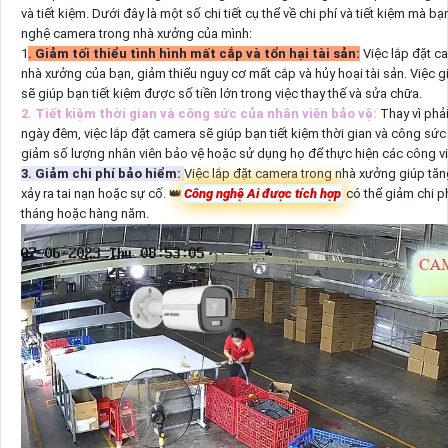
và tiết kiệm. Dưới đây là một số chi tiết cụ thể về chi phí và tiết kiệm mà
nghệ camera trong nhà xưởng của mình:
1
. Giảm tối thiểu tình hình mất cắp và tổn hại tài sản:
Việc lắp đặt c
nhà xưởng của bạn, giảm thiểu nguy cơ mất cắp và hủy hoại tài sản. Việc gi
sẽ giúp bạn tiết kiệm được số tiền lớn trong việc thay thế và sửa chữa.
2. Tiết kiệm thời gian và công sức của nhân viên bảo vệ:
Thay vì phả
ngày đêm, việc lắp đặt camera sẽ giúp bạn tiết kiệm thời gian và công sức
giảm số lượng nhân viên bảo vệ hoặc sử dụng họ để thực hiện các công vi
3. Giảm chi phí bảo hiểm:
Việc lắp đặt camera trong nhà xưởng giúp tă
xảy ra tai nạn hoặc sự cố. 👑
Công nghệ Ai được tích hợp
có thể giảm chi p
tháng hoặc hàng năm.