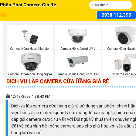
Phân Phối Camera Giá Rẻ
0938.112.399
Camera Hồng Ngoại Kbvision
Camera Hồng Ngoại UMV
Camera Hồng Ngoại 
Camera Hdparagon Hồng Ngoại
Camera Dahua Hồng Ngoại Ban
Camera Hồng Ng
Đêm
DỊCH VỤ LẮP CAMERA CỬA HÀNG GIÁ RẺ
12/13/2023 1:38:43 PM
Dịch vụ lắp camera cửa hàng giá rẻ sử dụng sản phẩm chính hãn
việc bảo vệ an ninh và quản lý cửa hàng từ xa mang lại hiệu qu
cấp gói camera được tư vấn với Đội ngũ kỹ thuật viên chuyên ngh
đặt và cấu hình hệ thống camera sao cho phù hợp với yêu cầu v
hàng lớn và nhỏ.