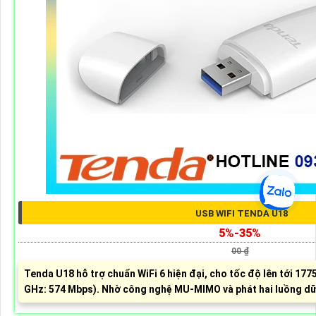
USB WIFI TENDA U18
5%-35%
00 ₫
Tenda U18 hỗ trợ chuẩn WiFi 6 hiện đại, cho tốc độ lên tới 177
GHz: 574 Mbps). Nhờ công nghệ MU-MIMO và phát hai luồng dữ li