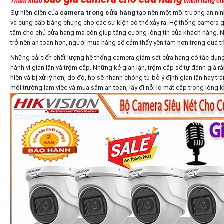
Tham khảo
chính hãng ch
Sự hiện diện của
camera trong cửa hàng
tạo nên một môi trường an ninh
và cung cấp bằng chứng cho các sự kiện có thể xảy ra. Hệ thống camera g
tâm cho chủ cửa hàng mà còn giúp tăng cường lòng tin của khách hàng. N
trở nên an toàn hơn, người mua hàng sẽ cảm thấy yên tâm hơn trong quá t
Những cải tiến chất lượng hệ thống camera giám sát cửa hàng có tác dụ
hành vi gian lận và trộm cắp. Những kẻ gian lận, trộm cắp sẽ tự đánh giá r
hiện và bị xử lý hơn, do đó, họ sẽ nhanh chóng từ bỏ ý định gian lận hay t
môi trường làm việc và mua sắm an toàn, lấy đi nỗi lo mất cắp trong lòng