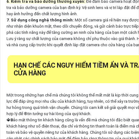
6. Kiểm tra và bảo dưỡng thường xuyên:
Để đảm bảo camera hoạt động
tra và bảo dưỡng camera của bạn định kỳ. Vệ sinh lens và vị trí lắp đặt đ
hay ảnh hưởng đến chất lượng hình ảnh.
7. Sử dụng công nghệ thông minh:
Một số camera giá rẻ hiện nay được
như nhận diện khuôn mặt, theo dõi chuyển động, và gửi cảnh báo trực tiếp
phá các tính năng này để tăng cường an ninh cửa hàng của bạn một cách h
Lưu ý rằng sự chất lượng của camera không chỉ phụ thuộc vào giá thành. 
và nhà cung cấp trước khi quyết định lắp đặt camera cho cửa hàng của bạ
HẠN CHẾ CÁC NGUY HIỂM TIỀM ẨN VÀ T
CỬA HÀNG
Một trong những hạn chế mà chúng tôi không thể mất mắt là kịp thời cung
lực để đáp ứng mọi nhu cầu của khách hàng, tuy nhiên, có thể xảy ra trư
hư hỏng trong quá trình vận chuyển. Chúng tôi cam kết sẽ giải quyết mọi 
hợp lý để ®️
tin tưởng
sự hài lòng của quý khách.
🔱
B
ảo mật thông tin khách hàng cũng là vấn đề mà chúng tôi đặc biệt qua
khách hàng như số điện thoại, địa chỉ và thông tin thanh toán là điểm mà c
toàn và bảo vệ quyền riêng tư của khách hàng. Chúng tôi sử dụng các biệ
cập nhật các chính sách bảo mật để đảm bảo rằng thông tin của quý khác