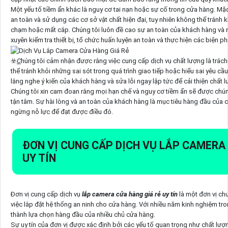
Một yếu tố tiềm ẩn khác là nguy cơ tai nạn hoặc sự cố trong cửa hàng. Mặc
an toàn và sử dụng các cơ sở vật chất hiện đại, tuy nhiên không thể tránh kh
chạm hoặc mất cắp. Chúng tôi luôn đề cao sự an toàn của khách hàng và 
xuyên kiểm tra thiết bị, tổ chức huấn luyện an toàn và thực hiện các biện 
☣️
C
húng tôi cảm nhận được rằng việc cung cấp dịch vụ chất lượng là trác
thể tránh khỏi những sai sót trong quá trình giao tiếp hoặc hiểu sai yêu c
lắng nghe ý kiến của khách hàng và sửa lỗi ngay lập tức để cải thiện chất 
Chúng tôi xin cam đoan rằng mọi hạn chế và nguy cơ tiềm ẩn sẽ được chún
tận tâm. Sự hài lòng và an toàn của khách hàng là mục tiêu hàng đầu của 
ngừng nỗ lực để đạt được điều đó.
ĐƠN VỊ CUNG CẤP DỊCH VỤ LẮP CAMERA
UY TÍN
Đơn vị cung cấp dịch vụ
lắp camera cửa hàng giá rẻ uy tín
là một đơn vị ch
việc lắp đặt hệ thống an ninh cho cửa hàng. Với nhiều năm kinh nghiệm tron
thành lựa chọn hàng đầu của nhiều chủ cửa hàng.
Sự uy tín của đơn vị được xác định bởi các yếu tố quan trọng như chất lượn