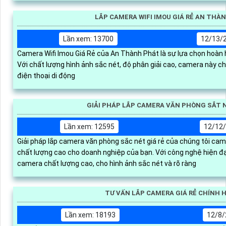
LẮP CAMERA WIFI IMOU GIÁ RẺ AN THÀ
Lần xem: 13700
12/13/
Camera Wifi Imou Giá Rẻ của An Thành Phát là sự lựa chọn hoàn h
Với chất lượng hình ảnh sắc nét, độ phân giải cao, camera này c
điện thoại di động
GIẢI PHÁP LẮP CAMERA VĂN PHÒNG SẮT N
Lần xem: 12595
12/12/
Giải pháp lắp camera văn phòng sắc nét giá rẻ của chúng tôi ca
chất lượng cao cho doanh nghiệp của bạn. Với công nghệ hiện đại, chúng tôi cung cấp các loại
camera chất lượng cao, cho hình ảnh sắc nét và rõ ràng
TƯ VẤN LẮP CAMERA GIÁ RẺ CHÍNH 
Lần xem: 18193
12/8/