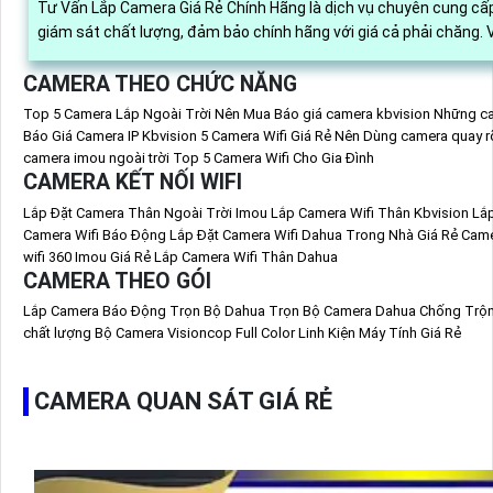
Tư Vấn Lắp Camera Giá Rẻ Chính Hãng là dịch vụ chuyên cung cấp
giá
CAMERA THEO CHỨC NĂNG
Top 5 Camera Lắp Ngoài Trời Nên Mua
Báo giá camera kbvision
Những ca
Báo Giá Camera IP Kbvision
5 Camera Wifi Giá Rẻ Nên Dùng
camera quay r
camera imou ngoài trời
Top 5 Camera Wifi Cho Gia Đình
CAMERA KẾT NỐI WIFI
Lắp Đặt Camera Thân Ngoài Trời Imou
Lắp Camera Wifi Thân Kbvision
Lắ
Camera Wifi Báo Động
Lắp Đặt Camera Wifi Dahua Trong Nhà Giá Rẻ
Came
wifi 360 Imou Giá Rẻ
Lắp Camera Wifi Thân Dahua
CAMERA THEO GÓI
Lắp Camera Báo Động Trọn Bộ Dahua
Trọn Bộ Camera Dahua Chống Trộ
chất lượng
Bộ Camera Visioncop Full Color
Linh Kiện Máy Tính Giá Rẻ
CAMERA QUAN SÁT GIÁ RẺ