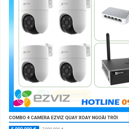
COMBO 4 CAMERA EZVIZ QUAY XOAY NGOÀI TRỜI