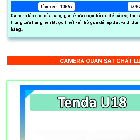
Lần xem: 10567
4/9/
Camera lắp cho cửa hàng giá rẻ lựa chọn tối ưu để bảo vệ tài 
trong cửa hàng nên Được thiết kế nhỏ gọn dễ lắp đặt và di dờ
hàng...
CAMERA QUAN SÁT CHẤT L