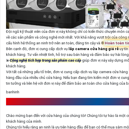
Đội ngũ kỹ thuật viên của đơn vị này không chỉ có kiến thức chuyên môn
về các sản phẩm và công nghệ mới nhất. Với khả năng vượt trội của công 
cấu hình hệ thống an ninh trở nên an toàn, đáng tin cậy và ®️
Hoàn toàn ti
Bên cạnh đó, đơn vị cung cấp dịch vụ
lắp camera cửa hàng giá rẻ
uy tí
khách hàng. Tư vấn nhiệt tình, hỗ trợ sau bán hàng và đảm bảo sự hài lòng
💫
Cộng nghệ tích hợp trong sản phẩm cao cấp
giúp đơn vị này xây dựng mối
khách hàng.
Với tất cả những yếu tố trên, đơn vị cung cấp dịch vụ lắp camera cửa hàng g
hàng đầu của nhiều chủ cửa hàng. Nếu bạn đang tìm kiếm một đơn vị cung 
tin tưởng và liên hệ với đơn vị này để đảm bảo an toàn cho cửa hàng của b
banhinh
ĐẢM BẢO CỬA HÀNG CỦA BẠN LUÔN AN NI
Chào mừng bạn đến với cửa hàng của chúng tôi! Chúng tôi tự hào là một cử
khách hàng của mình.
Chúng tôi hiểu rằng an ninh là ưu tiên hàng đầu để bạn có thể mua sắm một c