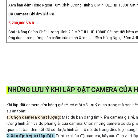
Xem ban đêm Hồng Ngoại 10m Chất Lượng Hình 2.0 MP FULL HD 1080P Sắt nét 
Bộ Camera Ghi âm Giá Rẻ
5,200,000 VNĐ
Chức Năng Chính Chất Lượng Hình 2.0 MP FULL HD 1080P Sắt nét tiết kiệm ch
ứng dụng trong từng sản phẩm của mình Xem ban đêm Hồng Ngoại 50m AH
NHỮNG LƯU Ý KHI LẮP ĐẶT CAMERA CỬA H
Khi
lắp đặt camera cửa hàng giá rẻ
, có một số lưu ý quan trọng mà bạn nên
sự an toàn:
1. Chọn camera chất lượng:
Mặc dù bạn đang tìm kiếm camera giá rẻ, n
lượng hình ảnh và độ phân giải của camera. Chọn những camera có độ phân
quan sát ban đêm tốt để có được hình ảnh rõ nét dù trong điều kiện sáng h
2. Xác định vị trí lắp đặt:
Trước khi lắp đặt camera, hãy xác định vị trí l