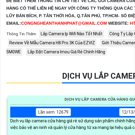
ĐỂ BIẾT THÊM THÔNG TIN CHI TIẾT VỀ CÁC GÓI CAMERA CỦ
HÀNG CÓ THỂ LIÊN HỆ NGAY VỚI CÔNG TY THÔNG QUA CÁC TH
LŨY BÁN BÍCH, P. TÂN THỚI HÒA, Q.TÂN PHÚ, TP.HCM- SỐ ĐI
EMAIL:
CONGNGHEANTHANHPHAT@GMAIL.COM
WEBSITE:
H
Lắp Camera Ip Wifi Nào Tốt Nhất
Công Ty Lắp 
Thông Tin Thêm:
Review Về Mẫu Camera H8 Pro 3K Của EZVIZ
Giới Thiệu Camer
5M0WE
Lắp Đặt Camera Imou Giá Rẻ Chính Hãng
DỊCH VỤ LẮP CAME
DỊCH VỤ LẮP CAMERA CỬA HÀNG GI
Lần xem: 12679
12/13/
Dịch vụ lắp camera cửa hàng giá rẻ sử dụng sản phẩm chính hãng
việc bảo vệ an ninh và quản lý cửa hàng từ xa