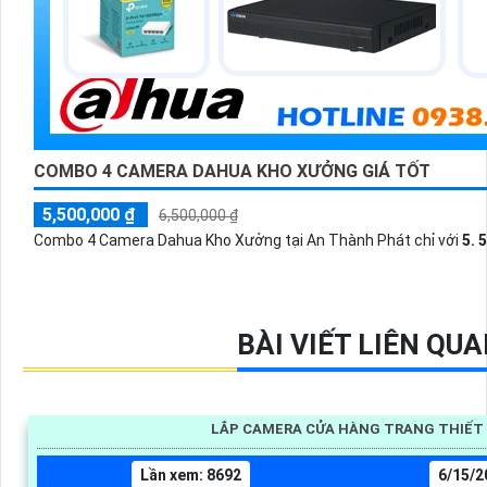
COMBO 4 CAMERA DAHUA KHO XƯỞNG GIÁ TỐT
5,500,000 ₫
6,500,000 ₫
Combo 4 Camera Dahua Kho Xưởng tại An Thành Phát chỉ với
5. 
BÀI VIẾT LIÊN QU
LẮP CAMERA CỬA HÀNG TRANG THIẾT B
Lần xem: 8692
6/15/2