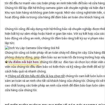
tôi đã đầu tư mạnh vào các biện pháp an ninh tiên tiến để bảo vệ cửa hàng
Chúng tôi đã lắp đặt hệ thống camera giám sát chuyên nghiệp và hiện đại
khu vực bán hàng và không gian bên ngoài. Nhờ vào công nghệ tiên tiến, ch
hoạt động diễn ra trong cửa hàng để đảm bảo an toàn cho khách hàng và 
Chúng tôi cũng đã xây dựng một hệ thống bảo vệ chuyên nghiệp được thiết
hiện bất kỳ sự xâm nhập hoặc hành vi gian lận nào. Với sự kết hợp của cá
báo động và cổng an ninh, chúng tôi đảm bảo rằng bất kỳ sự vi phạm nào
lập tức.
Chúng tôi cũng có biện pháp về an toàn cháy nổ đáng tin cậy. Cửa hàng đ
phòng cháy tự động, giúp đảm bảo sự an toàn tối đa trong trường hợp xảy
🔱
Ưu điểm nỗi bật hơn
chúng tôi đặt sự đào tạo và chọn lọc nhân viên 
viên của chúng tôi đều đảm bảo có kiến thức và kỹ năng cần thiết để xử lý
cách hiệu quả và nhanh chóng.
☣️
Thông số đã tìm hiều thì đầy là lựa chọn tốt
chúng tôi cam kết luôn luôn 
sắm an toàn và an ninh cho tất cả khách hàng của chúng tôi. Chúng tôi sẽ t
cao chất lượng các biện pháp an ninh của mình để đảm bảo bạn luôn cảm t
cửa hàng của chúng tôi.