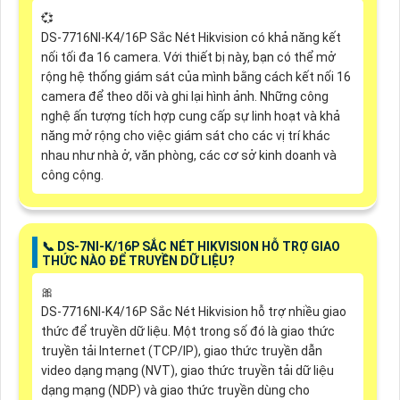
💞
DS-7716NI-K4/16P Sắc Nét Hikvision có khả năng kết
nối tối đa 16 camera. Với thiết bị này, bạn có thể mở
rộng hệ thống giám sát của mình bằng cách kết nối 16
camera để theo dõi và ghi lại hình ảnh. Những công
nghệ ấn tượng tích hợp cung cấp sự linh hoạt và khả
năng mở rộng cho việc giám sát cho các vị trí khác
nhau như nhà ở, văn phòng, các cơ sở kinh doanh và
công cộng.
📞 DS-7NI-K/16P SẮC NÉT HIKVISION HỖ TRỢ GIAO
THỨC NÀO ĐỂ TRUYỀN DỮ LIỆU?
🎀
DS-7716NI-K4/16P Sắc Nét Hikvision hỗ trợ nhiều giao
thức để truyền dữ liệu. Một trong số đó là giao thức
truyền tải Internet (TCP/IP), giao thức truyền dẫn
video dạng mạng (NVT), giao thức truyền tải dữ liệu
dạng mạng (NDP) và giao thức truyền dùng cho