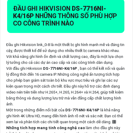
ĐẦU GHI HIKVISION
DS-7716NI-
K4/16P
NHỮNG THÔNG SỐ PHÙ HỢP
CO CÔNG TRÌNH NÀO
Đầu ghi Hikvision link_0-8 là một thiết bị ghi hình mạnh mẽ và đáng tin
cậy, được thiết kế để sử dụng cho nhiều thiết bị camera khác nhau.
Với khả năng ghi hình ổn định và chất lượng cao, đây là một lựa chọn
lý tưởng cho cả các dự án cao cấp và các công trình dân dụng.
Với đầu ghi Hikvision
DS-7716NI-K4/16P
, bạn có thể kết nối và quản
lý đồng thời đến 16 camera IP. Những công nghệ ấn tượng tích hợp
cho phép bạn giám sát toàn bộ khu vực mục tiêu và ghi lại các sự
kiện quan trọng một cách chi tiết. Đầu ghi này hỗ trợ các định dạng
video nén tiên tiến như H.265+, H.265, H.264+ và H.264, giúp tiết kiệm
băng thông và dung lượng lưu trữ mà vẫn đẳng cấp chất lượng hình
ảnh.
Một trong những điểm nổi bật của
DS-7716NI-K4/16P
là khả năng
ghi hình 4K Ultra HD, mang đến hình ảnh rõ nét và sắc nét. Bạn có thể
xem lại và phân tích các chi tiết quan trọng một cách dễ dàng. 🎛
Những tích hợp mang tính công nghệ cao
làm cho đầu ghi này