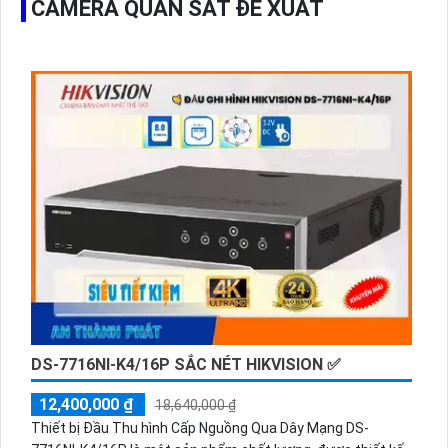
CAMERA QUAN SÁT ĐỀ XUẤT
DS-7716NI-K4/16P SẮC NÉT HIKVISION ✅
12,400,000 ₫
18,640,000 ₫
Thiết bị Đầu Thu hình Cấp Nguồng Qua Dây Mạng DS-