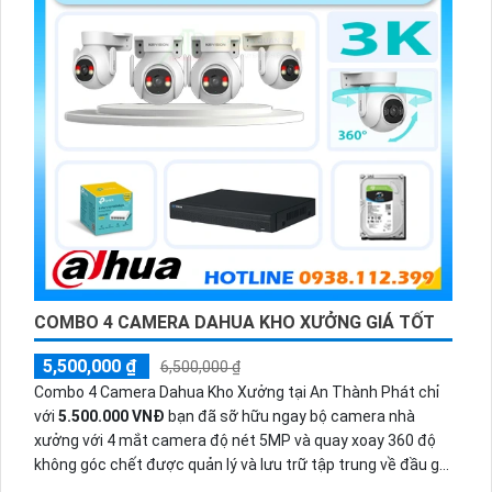
COMBO 4 CAMERA DAHUA KHO XƯỞNG GIÁ TỐT
5,500,000 ₫
6,500,000 ₫
Combo 4 Camera Dahua Kho Xưởng tại An Thành Phát chỉ
với
5.500.000 VNĐ
bạn đã sỡ hữu ngay bộ camera nhà
xưởng với 4 mắt camera độ nét 5MP và quay xoay 360 độ
không góc chết được quản lý và lưu trữ tập trung về đầu ghi
hình ổ cứng hỗ trợ xem qua tivi.