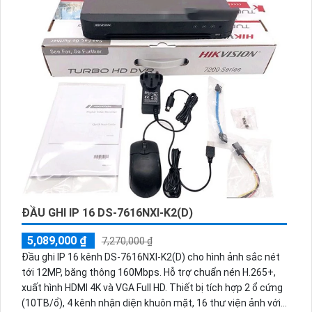
ĐẦU GHI IP 16 DS-7616NXI-K2(D)
5,089,000 ₫
7,270,000 ₫
Đầu ghi IP 16 kênh DS-7616NXI-K2(D) cho hình ảnh sắc nét
tới 12MP, băng thông 160Mbps. Hỗ trợ chuẩn nén H.265+,
xuất hình HDMI 4K và VGA Full HD. Thiết bị tích hợp 2 ổ cứng
(10TB/ổ), 4 kênh nhận diện khuôn mặt, 16 thư viện ảnh với