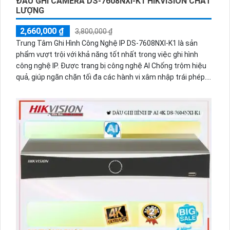
ĐẦU GHI CAMERA DS-7608NXI-K1 HIKVISION CHẤT
LƯỢNG
2,660,000 ₫
3,800,000 ₫
Trung Tâm Ghi Hình Công Nghệ IP DS-7608NXI-K1 là sản
phẩm vượt trội với khả năng tốt nhất trong việc ghi hình
công nghệ IP. Được trang bị công nghệ AI Chống trộm hiệu
quả, giúp ngăn chặn tối đa các hành vi xâm nhập trái phép.
Sản phẩm còn hỗ trợ giám sát qua điện thoại nhanh chóng
và dễ dàng thông qua ứng dụng di động. Với hỗ trợ
H.265+/H.265/H.264+/H.264, hình ảnh được nén hiệu quả,
giúp tiết kiệm băng thông và lưu trữ. Sản phẩm cũng hỗ trợ
giám sát ban đêm với khả năng ghi hình đáng tin cậy. Ngoài
ra, DS-7608NXI-K1 có khả năng chống thấm nước và bụi,
giúp kéo dài tuổi thọ của sản phẩm.