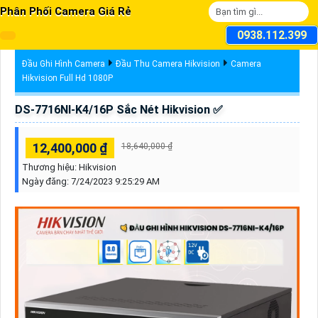
Phân Phối Camera Giá Rẻ
0938.112.399
Đầu Ghi Hình Camera
Đầu Thu Camera Hikvision
Camera
Hikvision Full Hd 1080P
DS-7716NI-K4/16P Sắc Nét Hikvision ✅
12,400,000 ₫
18,640,000 ₫
Thương hiệu:
Hikvision
Ngày đăng:
7/24/2023 9:25:29 AM