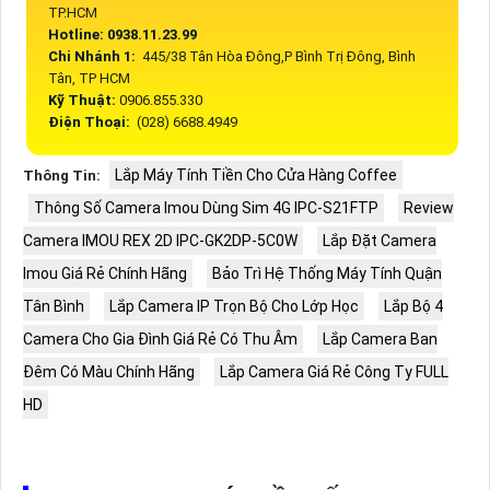
TP.HCM
Hotline: 0938.11.23.99
Chi Nhánh 1:
445/38 Tân Hòa Đông,P Bình Trị Đông, Bình
Tân, TP HCM
Kỹ Thuật:
0906.855.330
Điện Thoại:
(028) 6688.4949
Lắp Máy Tính Tiền Cho Cửa Hàng Coffee
Thông Tin:
Thông Số Camera Imou Dùng Sim 4G IPC-S21FTP
Review
Camera IMOU REX 2D IPC-GK2DP-5C0W
Lắp Đặt Camera
Imou Giá Rẻ Chính Hãng
Bảo Trì Hệ Thống Máy Tính Quận
Tân Bình
Lắp Camera IP Trọn Bộ Cho Lớp Học
Lắp Bộ 4
Camera Cho Gia Đình Giá Rẻ Có Thu Âm
Lắp Camera Ban
Đêm Có Màu Chính Hãng
Lắp Camera Giá Rẻ Công Ty FULL
HD