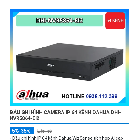
20.000 khuôn mặt, cùng 16 kênh phát hiện người và phương
tiện.
ĐẦU GHI HÌNH CAMERA IP 64 KÊNH DAHUA DHI-
NVR5864-EI2
5%-35%
Liên hệ
- Đầu ghi hình IP 64 kênh Dahua WizSense tích hợp AI cao