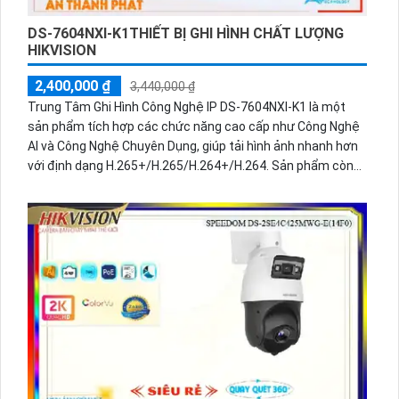
DS-7604NXI-K1THIẾT BỊ GHI HÌNH CHẤT LƯỢNG
HIKVISION
2,400,000 ₫
3,440,000 ₫
Trung Tâm Ghi Hình Công Nghệ IP DS-7604NXI-K1 là một
sản phẩm tích hợp các chức năng cao cấp như Công Nghệ
AI và Công Nghệ Chuyên Dụng, giúp tải hình ảnh nhanh hơn
với định dạng H.265+/H.265/H.264+/H.264. Sản phẩm còn
hỗ trợ công nghệ Công Nghệ Chuyên Dụng để cải thiện hình
ảnh thiếu sáng và băng thông 80 Mbps cho hình ảnh xem
ban đêm sáng đẹp. Sản phẩm còn đi kèm với 1 HDD để lưu
trữ dữ liệu.