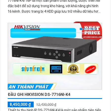
7716NI-K4/16P là một sản phẩm chất lượng, được thiết kế
đặc biệt để sử dụng trong kho hàng, với khả năng ghi hình
16 kênh. Được trang bị 4 HDD giúp lưu trữ nhiều dữ liệu hơn.
Hình ảnh ban đêm sáng đẹp nhờ công nghệ tiên tiến IP POE
truyền tải qua mạng. Chức năng ưu việt của thiết bị này là
thu hình ổn định và cấp nguồn qua cổng RJ45. Hỗ trợ định
dạng nén video H.265+/H.265/H.264+/H.264.
ĐẦU GHI HIKVISION DS-7716NI-K4
8,450,000 ₫
12,430,000 ₫
Thiết bị thu hình IP DS-7716NI-K4 là một sản phẩm tiên tiến