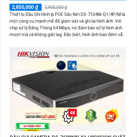
2,850,000 ₫
3,900,000 ₫
Thiết bị Đầu Ghi Hình Ip POE Sắc Nét DS-7104NI-Q1/4P/M là
một công cụ mạnh mẽ để giám sát và ghi lại hình ảnh. Với
chip xử lý Băng Thông 64 Mbps, nó đảm bảo xử lý hình ảnh
mượt mà và không giật lag. Đặc biệt, hình ảnh ban đêm vẫn
sắc nét nhờ vào công nghệ sắc nét và 4.0 MP. Đầu ghi hỗ
trợ các chuẩn nén như H.265+/H.265/H.264+/H.264, cho
phép tiết kiệm băng thông và lưu trữ. Ngoài ra, việc cấp
nguồn qua cổng RJ45 giúp thiết lập và sử dụng dễ dàng
hơn. Với 1 HDD, bạn có thể lưu trữ nhiều dữ liệu hơn.