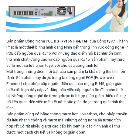
Sản phẩm Công Nghệ POE
DS-7716NI-K4/16P
của Công ty An Thành
Phát là một thiết bị thu hình đáng Nhìn đến trong lĩnh vực công nghệ IP
POE cấp nguồn qua RJ45 Với những đặc điểm nổi bật như ổn định,
thu hình chất lượng cao và cấp nguồn qua RJ45, sản phẩm này thực
sự là một sự lựa chọn tuyệt vời cho các công trình lớn.
Một trong những điểm nổi bật của sản phẩm là khả năng thu hình ổn
định. Sản phẩm này được trang bị công nghệ POE (Power over
Ethernet) cho phép cấp nguồn điện qua cáp mạng RJ45, giúp giảm
thiểu rối loạn dây cáp và đẳng cấp việc cấp nguồn ổn định cho thiết
bị. Những công nghệ ấn tượng được tích hợp giúp giảm thiểu các sự
cố liên quan đến việc mất kết nối hoặc gián đoạn trong quá trình thu
hình.
Sản phẩm cũng có băng thông mượt hơn 160 Mbps, cho phép truyền
dữ liệu nhanh chóng và mượt mà. Những công nghệ ấn tượng tích
hợp rất Có rất nhiều giá trị cao cấp khi xem lại các hình ảnh đã thu
được một cách chi tiết và không bị gián đoạn.