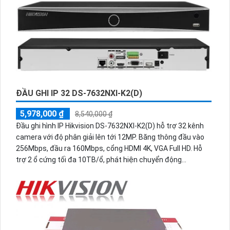
ĐẦU GHI IP 32 DS-7632NXI-K2(D)
5,978,000 ₫
8,540,000 ₫
Đầu ghi hình IP Hikvision DS-7632NXI-K2(D) hỗ trợ 32 kênh
camera với độ phân giải lên tới 12MP. Băng thông đầu vào
256Mbps, đầu ra 160Mbps, cổng HDMI 4K, VGA Full HD. Hỗ
trợ 2 ổ cứng tối đa 10TB/ổ, phát hiện chuyển động
người/phương tiện trên 32 kênh và nhận diện khuôn mặt
thông minh.