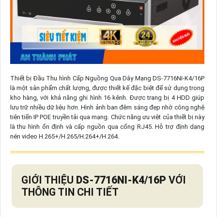
Thiết bị Đầu Thu hình Cấp Nguồng Qua Dây Mạng DS-7716NI-K4/16P
là một sản phẩm chất lượng, được thiết kế đặc biệt để sử dụng trong
kho hàng, với khả năng ghi hình 16 kênh. Được trang bị 4 HDD giúp
lưu trữ nhiều dữ liệu hơn. Hình ảnh ban đêm sáng đẹp nhờ công nghệ
tiên tiến IP POE truyền tải qua mạng. Chức năng ưu việt của thiết bị này
là thu hình ổn định và cấp nguồn qua cổng RJ45. Hỗ trợ định dạng
nén video H.265+/H.265/H.264+/H.264.
GIỚI THIỆU
DS-7716NI-K4/16P
VỚI
THÔNG TIN CHI TIẾT