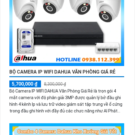
BỘ CAMERA IP WIFI DAHUA VĂN PHÒNG GIÁ RẺ
5,700,000 ₫
8,300,000 ₫
Bộ Camera IP WIFI DAHUA Văn Phòng Giá Rẻ là trọn gói 4
mắt camera với độ phân giải 3MP được quản lý bở đầu ghi
hình 4 kênh Ip và lưu trữ video giám sát tập trung về ổ cứng
trong đầu ghi hình với đầy đủ các chưc năng như AI Phát
hiện chuyển động, đàm thoại âm thanh 2 chiều và giám sát
có màu vào ban đêm