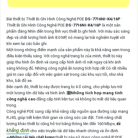
Bài thiết bị Thiết Bị Ghi Hình Công Nghệ POE
DS-7716NI-K4/16P
:
Thiết Bị Ghi Hình Công Nghệ POE
DS-7716NI-K4/16P
là một sản
phẩm đáng Nhìn đến trong lĩnh vực thiết bị ghi hình. Với màu sắc sáng
đẹp và chất lượng hình ảnh 8.0 MP, nó mang lại trải nghiệm tuyệt vời
khi xem lại các bản ghi.
Một trong những điểm mạnh của sản phẩm này là khả năng xem trong
điều kiện thiếu sáng. Với công nghệ trang bị của mình, thiết bị này
giúp thu hình ổn định và cung cấp hình ảnh rõ nét ngay cả khi ánh
sáng không đủ. Những công nghệ ấn tượng tích hợp rất Có rất nhiều
giá trị cao cấp đối với việc giám sát trong các khu vực tối, như nhà
kho, bãi đỗ xe.
Bên cạnh đó, thiết bị này được trang bị 4 ổ cứng, cho phép lưu trữ
một lượng lớn dữ liệu và hình ảnh. 🎛
Những tích hợp mang tính
công nghệ cao
đẳng cấp tính liên tục và không bị mất dữ liệu quan
trọng.
Công nghệ POE cung cấp khả năng cấp nguồn qua đường cáp mạng
RJ45, giúp tiết kiệm thời gian và công sức cài đặt. Tính năng chất
lượng khác thiết bị cũng hỗ trợ băng thông lên đến 160 Mbps, 📸
khẳng định
cho việc truyền tải dữ liệu nhanh chóng và ổn định.
↭
Những cải tiến chất lượng
thiết bị này sử dụng công nghệ IP POE