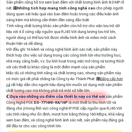
Sản phẩm cũng hỗ trợ xem ban đêm với chất lượng hình ảnh 8.0 MP rõ
nét. 🎛
Những tích hợp mang tính công nghệ cao
cho phép người
dùng quan sát hiệu quả vào ban đêm hoặc trong các điều kiện ánh
sáng kém mà không cần thêm đèn sáng đặc biệt.
Tính năng chất lượng khác sản phẩm còn hỗ trợ cho việc lưu trữ dữ
liệu với 4 ổ cứng cấp nguồn qua RJ45 Với dung lượng lưu trữ lớn,
người dùng có thể lưu trữ được nhiều hình ảnh và video một cách
thuận tiện và dễ dàng.
Với đầu ghi 16 kênh và công nghệ hình ảnh sắc nét, sản phẩm này
thích hợp cho việc sử dụng trong các công trình lớn như trường học,
nhà máy, cảng biển, v.v. Sự linh hoạt trong việc mở rộng và tương thích
với các thiết bị khác cũng là một điểm mạnh của sản phẩm.
Mặc dù có những tính năng và chất lượng cao, nhưng sản phẩm này
có mức giá rất phải chăng tại Công ty An Thành Phát. 🎛
Đẳng cấp hơn
cả
rất hấp dẫn cho người tiêu dùng khi muốn sử dụng một sản phẩm
chất lượng cao mà không phải trả một số tiền lớn.
🌔
Dựa vào những ưu điểm của thiết bị này có thể nói
sản phẩm
Công Nghệ POE
DS-7716NI-K4/16P
là một thiết bị thu hình tốt và
đáng chú ý trong lĩnh vực công nghệ IP POE cấp nguồn qua RJ45 Với
các tính năng như ổn định, mượt hơn băng thông 160 Mbps, khả năng
xem ban đêm, và công nghệ hình ảnh sắc nét, sản phẩm này đáng giá
để đầu tư cho các công trình lớn.