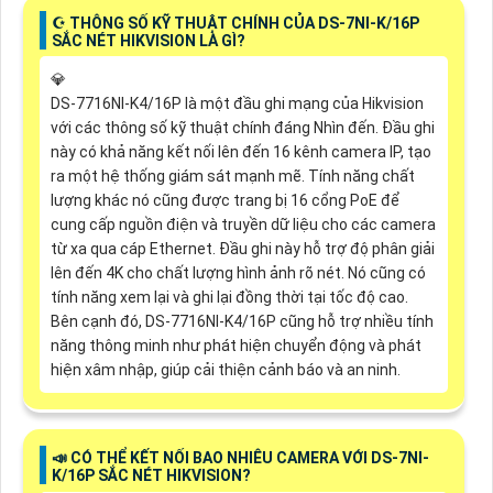
☪ THÔNG SỐ KỸ THUẬT CHÍNH CỦA DS-7NI-K/16P
SẮC NÉT HIKVISION LÀ GÌ?
💎
DS-7716NI-K4/16P là một đầu ghi mạng của Hikvision
với các thông số kỹ thuật chính đáng Nhìn đến. Đầu ghi
này có khả năng kết nối lên đến 16 kênh camera IP, tạo
ra một hệ thống giám sát mạnh mẽ. Tính năng chất
lượng khác nó cũng được trang bị 16 cổng PoE để
cung cấp nguồn điện và truyền dữ liệu cho các camera
từ xa qua cáp Ethernet. Đầu ghi này hỗ trợ độ phân giải
lên đến 4K cho chất lượng hình ảnh rõ nét. Nó cũng có
tính năng xem lại và ghi lại đồng thời tại tốc độ cao.
Bên cạnh đó, DS-7716NI-K4/16P cũng hỗ trợ nhiều tính
năng thông minh như phát hiện chuyển động và phát
hiện xâm nhập, giúp cải thiện cảnh báo và an ninh.
📣 CÓ THỂ KẾT NỐI BAO NHIÊU CAMERA VỚI DS-7NI-
K/16P SẮC NÉT HIKVISION?