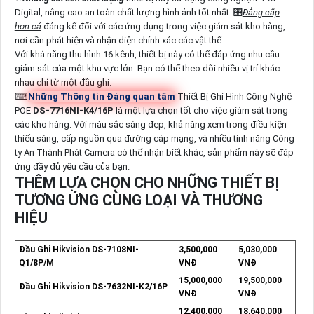
Digital, nâng cao an toàn chất lượng hình ảnh tốt nhất. 🎛
Đẳng cấp
hơn cả
đáng kể đối với các ứng dụng trong việc giám sát kho hàng,
nơi cần phát hiện và nhận diện chính xác các vật thể.
Với khả năng thu hình 16 kênh, thiết bị này có thể đáp ứng nhu cầu
giám sát của một khu vực lớn. Bạn có thể theo dõi nhiều vị trí khác
nhau chỉ từ một đầu ghi.
⌨
Những Thông tin Đáng quan tâm
Thiết Bị Ghi Hình Công Nghệ
POE
DS-7716NI-K4/16P
là một lựa chọn tốt cho việc giám sát trong
các kho hàng. Với màu sắc sáng đẹp, khả năng xem trong điều kiện
thiếu sáng, cấp nguồn qua đường cáp mạng, và nhiều tính năng Công
ty An Thành Phát Camera có thể nhận biết khác, sản phẩm này sẽ đáp
ứng đầy đủ yêu cầu của bạn.
THÊM LỰA CHỌN CHO NHỮNG THIẾT BỊ
TƯƠNG ỨNG CÙNG LOẠI VÀ THƯƠNG
HIỆU
Đầu Ghi Hikvision DS-7108NI-
3,500,000
5,030,000
Q1/8P/M
VNĐ
VNĐ
15,000,000
19,500,000
Đầu Ghi Hikvision DS-7632NI-K2/16P
VNĐ
VNĐ
12,400,000
18,640,000