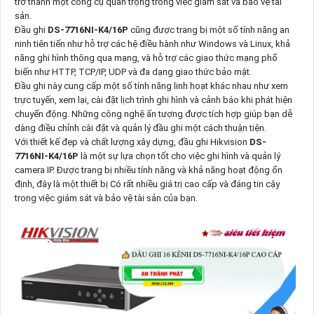
trở thành một công cụ quan trọng trong việc giám sát và bảo vệ tài
sản.
Đầu ghi
DS-7716NI-K4/16P
cũng được trang bị một số tính năng an
ninh tiên tiến như hỗ trợ các hệ điều hành như Windows và Linux, khả
năng ghi hình thông qua mạng, và hỗ trợ các giao thức mạng phổ
biến như HTTP, TCP/IP, UDP và đa dạng giao thức bảo mật.
Đầu ghi này cung cấp một số tính năng linh hoạt khác nhau như xem
trực tuyến, xem lại, cài đặt lịch trình ghi hình và cảnh báo khi phát hiện
chuyển động. Những công nghệ ấn tượng được tích hợp giúp bạn dễ
dàng điều chỉnh cài đặt và quản lý đầu ghi một cách thuận tiện.
Với thiết kế đẹp và chất lượng xây dựng, đầu ghi Hikvision
DS-
7716NI-K4/16P
là một sự lựa chọn tốt cho việc ghi hình và quản lý
camera IP. Được trang bị nhiều tính năng và khả năng hoạt động ổn
định, đây là một thiết bị Có rất nhiều giá trị cao cấp và đáng tin cậy
trong việc giám sát và bảo vệ tài sản của bạn.