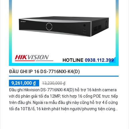
ĐẦU GHI IP 16 DS-7716NXI-K4(D)
9,261,000 ₫
13,230,000 ₫
Đầu ghi Hikvision DS-7716NXI-K4(D) hỗ trợ 16 kênh camera
với độ phân giải tối đa 12MP, tích hợp 16 cổng POE trực tiếp
trên đầu ghi. Ngoài ra mẫu đầu ghi này cũng hỗ trợ 4 ổ cứng
tối đa 10TB/ổ, 16 kênh phát hiện người/phương tiện cùng
nhận diện khuôn mặt thông minh.