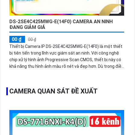
DS-2SE4C425MWG-E(14F0) CAMERA AN NINH
ĐANG GIẢM GIÁ
00 ₫
00 ₫
Thiết bị Camera IP DS-2SE4C425MWG-E(14F0) là một thiết
bị tiên tiến trong lĩnh vực giám sát an ninh. Với công nghệ
chip xử lý hình ảnh Progressive Scan CMOS, thiết bị này có
khả năng thu hình ảnh màu rõ nét và đẹp hơn. Dù trong điều
kiện ánh sáng yếu, hình ảnh xem ban đêm cũng sáng đẹp
nhờ công nghệ Hồng Ngoại 100m. Thiết bị được thiết kế
tích hợp trên kỹ thuật IP, cho phép truyền tải hình ảnh qua
CAMERA QUAN SÁT ĐỀ XUẤT
mạng màu sắc sáng đẹp 4.0 MP. Đặc biệt, nó còn có tính
năng nhận khuôn mặt và công nghệ nhìn đêm chất lượng,
giúp cho hình ảnh màu ban đêm được tối ưu hơn khi giám
sát.