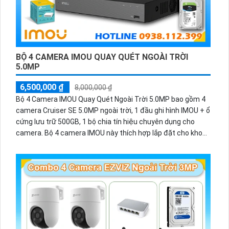
BỘ 4 CAMERA IMOU QUAY QUÉT NGOÀI TRỜI
5.0MP
6,500,000 ₫
8,000,000 ₫
Bộ 4 Camera IMOU Quay Quét Ngoài Trời 5.0MP bao gồm 4
camera Cruiser SE 5.0MP ngoài trời, 1 đầu ghi hình IMOU + ổ
cứng lưu trữ 500GB, 1 bộ chia tín hiệu chuyên dụng cho
camera. Bộ 4 camera IMOU này thích hợp lắp đặt cho kho
hàng, nhà xưởng, khu phố và khu vực cần giám sát ngoài
trời.