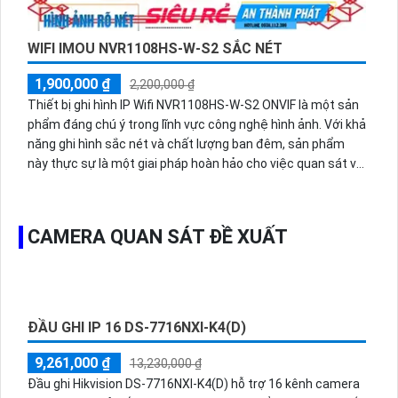
quản lý an ninh.
WIFI IMOU NVR1108HS-W-S2 SẮC NÉT
1,900,000 ₫
2,200,000 ₫
Thiết bị ghi hình IP Wifi NVR1108HS-W-S2 ONVIF là một sản
phẩm đáng chú ý trong lĩnh vực công nghệ hình ảnh. Với khả
năng ghi hình sắc nét và chất lượng ban đêm, sản phẩm
này thực sự là một giai pháp hoàn hảo cho việc quan sát và
giám sát an ninh. NVR1108HS-W-S2 có khả năng tích hợp
với 1 ổ cứng và hỗ trợ công nghệ IP Wifi, giúp nó phù hợp
cho công trình lớn. Thiết bị cũng sử dụng công nghệ ONVIF
CAMERA QUAN SÁT ĐỀ XUẤT
cho chất lượng thu hình tốt hơn. Hơn nữa, với khả năng lưu
trữ lâu hơn với hỗ trợ các chuẩn nén
H.265+/H.265/H.264+/H.264, NVR1108HS-W-S2 đem lại
hiệu suất cao và tiết kiệm năng lượng.
ĐẦU GHI IP 16 DS-7716NXI-K4(D)
9,261,000 ₫
13,230,000 ₫
Đầu ghi Hikvision DS-7716NXI-K4(D) hỗ trợ 16 kênh camera