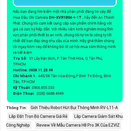
Nếu bạn đang tìm kiếm một nhà phân phối đáng tin cậy để
mua Đầu Ghi Camera
DH-XVR1B04-I-1T
, hãy đến An Thành
Phát. Chúng tôi cam kết cung cấp sản phẩm chính hãng với
giá cả cực kỳ hấp dẫn. Với nhiều năm kinh nghiệm trong lĩnh
vực phân phối thiết bị an ninh, chúng tôi tự tin là công ty tốt
nhất để bạn đáp ứng nhu cầu của mình. Hãy ghé thăm chúng
tôi ngay hôm nay để không bỏ lỡ cơ hội mua sắm thông minh
và tiết kiệm.
Trụ Sở:
51 Lũy Bán Bích, P. Tân Thới Hòa, Q.Tân Phú,
TP.HCM
Hotline: 0938.11.23.99
Chi Nhánh 1:
445/38 Tân Hòa Đông,P Bình Trị Đông, Bình
Tân, TP HCM
Kỹ Thuật:
0906.855.330
Điện Thoại:
(028) 6688.4949
Giới Thiệu Robot Hút Bụi Thông Minh RV-L11-A
Thông Tin:
Lắp Đặt Trọn Bộ Camera Giá Rẻ
Lắp Camera Giám Sát Khu
Công Nghiệp
Review Về Mẫu Camera H8 Pro 3K Của EZVIZ