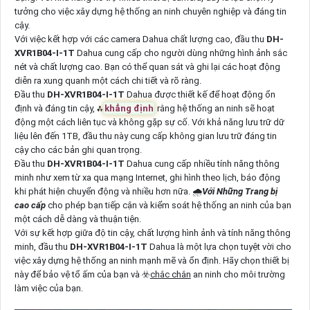
tưởng cho việc xây dựng hệ thống an ninh chuyên nghiệp và đáng tin
cậy.
Với việc kết hợp với các camera Dahua chất lượng cao, đầu thu
DH-
XVR1B04-I-1T
Dahua cung cấp cho người dùng những hình ảnh sắc
nét và chất lượng cao. Bạn có thể quan sát và ghi lại các hoạt động
diễn ra xung quanh một cách chi tiết và rõ ràng.
Đầu thu
DH-XVR1B04-I-1T
Dahua được thiết kế để hoạt động ổn
định và đáng tin cậy, ⁂
khẳng định
rằng hệ thống an ninh sẽ hoạt
động một cách liên tục và không gặp sự cố. Với khả năng lưu trữ dữ
liệu lên đến 1TB, đầu thu này cung cấp không gian lưu trữ đáng tin
cậy cho các bản ghi quan trọng.
Đầu thu
DH-XVR1B04-I-1T
Dahua cung cấp nhiều tính năng thông
minh như xem từ xa qua mạng Internet, ghi hình theo lịch, báo động
khi phát hiện chuyển động và nhiều hơn nữa. 🌧️
Với Những Trang bị
cao cấp
cho phép bạn tiếp cận và kiểm soát hệ thống an ninh của bạn
một cách dễ dàng và thuận tiện.
Với sự kết hợp giữa độ tin cậy, chất lượng hình ảnh và tính năng thông
minh, đầu thu
DH-XVR1B04-I-1T
Dahua là một lựa chọn tuyệt vời cho
việc xây dựng hệ thống an ninh mạnh mẽ và ổn định. Hãy chọn thiết bị
này để bảo vệ tổ ấm của bạn và ☣️
chắc chắn
an ninh cho môi trường
làm việc của bạn.