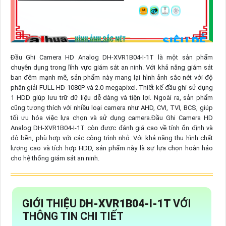
Đầu Ghi Camera HD Analog DH-XVR1B04-I-1T là một sản phẩm
chuyên dụng trong lĩnh vực giám sát an ninh. Với khả năng giám sát
ban đêm mạnh mẽ, sản phẩm này mang lại hình ảnh sắc nét với độ
phân giải FULL HD 1080P và 2.0 megapixel. Thiết kế đầu ghi sử dụng
1 HDD giúp lưu trữ dữ liệu dễ dàng và tiện lợi. Ngoài ra, sản phẩm
cũng tương thích với nhiều loại camera như AHD, CVI, TVI, BCS, giúp
tối ưu hóa việc lựa chọn và sử dụng camera.Đầu Ghi Camera HD
Analog DH-XVR1B04-I-1T còn được đánh giá cao về tính ổn định và
độ bền, phù hợp với các công trình nhỏ. Với khả năng thu hình chất
lượng cao và tích hợp HDD, sản phẩm này là sự lựa chọn hoàn hảo
cho hệ thống giám sát an ninh.
GIỚI THIỆU
DH-XVR1B04-I-1T
VỚI
THÔNG TIN CHI TIẾT