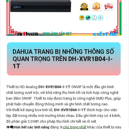
DAHUA TRANG BỊ NHỮNG THÔNG SỐ
QUAN TRỌNG TRÊN
DH-XVR1B04-I-
1T
Thiết bị HD Analog
DH-XVR1B04-I-1T
ONVIF là một đầu ghi hình
chất lượng vượt trội, với khả năng thu hình tốt và tích hợp công nghệ
ban đêm ONVIF. Thiết bị này được trang bị công nghệ SMD Plus, giúp
phát hiện chuyển động thông minh và ghi hình chất lượng cao.
Với thiết kế dạng box tinh tế,
DH-XVR1B04-I-1T
thích hợp cho việc
lắp đặt trong nhiều môi trường khác nhau. Đầu ghi hình này có 4 kênh,
độ phân giải 2.0 MP, cho phép thu hình chi tiết và rõ nét.
👁️‍🗨
Hơn hết các tính năng
đáng ☣️
chú trọng nhất
khác của thiết bị này