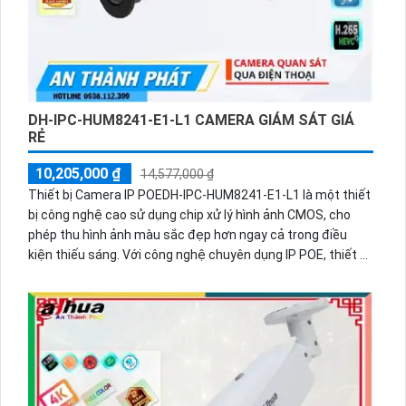
DH-IPC-HUM8241-E1-L1 CAMERA GIÁM SÁT GIÁ
RẺ
10,205,000 ₫
14,577,000 ₫
Thiết bị Camera IP POEDH-IPC-HUM8241-E1-L1 là một thiết
bị công nghệ cao sử dụng chip xử lý hình ảnh CMOS, cho
phép thu hình ảnh màu sắc đẹp hơn ngay cả trong điều
kiện thiếu sáng. Với công nghệ chuyên dụng IP POE, thiết bị
giúp xử lý hình ảnh với độ nét lên đến 2.0 MP và hỗ trợ thẻ
nhớ tích hợp. Đặc biệt, thiết bị còn được trang bị công nghệ
nhìn đêm ONVIF đảm bảo chất lượng hình ảnh trong điều
kiện thiếu sáng.