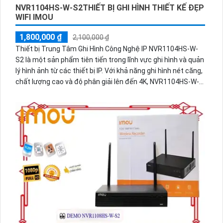
NVR1104HS-W-S2THIẾT BỊ GHI HÌNH THIẾT KẾ ĐẸP
WIFI IMOU
1,800,000 ₫
2,100,000 ₫
Thiết bị Trung Tâm Ghi Hình Công Nghệ IP NVR1104HS-W-
S2 là một sản phẩm tiên tiến trong lĩnh vực ghi hình và quản
lý hình ảnh từ các thiết bị IP. Với khả năng ghi hình nét căng,
chất lượng cao và độ phân giải lên đến 4K, NVR1104HS-W-
S2 rất phù hợp cho việc giám sát các khu vực quan trọng
như nhà ở, văn phòng, cửa hàng hay ngân hàng. Đặc biệt,
thiết bị này còn tích hợp công nghệ không dây Wifi, giúp dễ
dàng kết nối và điều khiển từ xa, tạo sự thuận tiện và linh
hoạt cho người sử dụng. Với hệ điều hành Linux đi kèm,
NVR1104HS-W-S2 cung cấp nhiều tính năng thông minh
như phát hiện chuyển động, ghi âm, gửi cảnh báo qua email,
hỗ trợ xem trên nhiều thiết bị di động và đa trình duyệt. Sản
phẩm này có thiết kế nhỏ gọn, trang nhã và dễ lắp đặt, giúp
tiết kiệm không gian và thời gian cài đặt. Tất cả những tính
năng tiên tiến và chất lượng vượt trội của NVR1104HS-W-
S2 giúp người dùng yên tâm và chuyên nghiệp trong việc