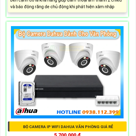
và báo động răng de chủ động khi phát hiện xâm nhập
BỘ CAMERA IP WIFI DAHUA VĂN PHÒNG GIÁ RẺ
5,700,000 ₫