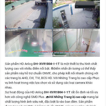
Sản phẩm HD Anlog
DH-XVR1B04-I-1T
là một thiết bị thu hình chất
lượng cao với nhiều điểm nổi bật. ®️
Điểm nhấn ấn tượng có thể thấy
sản phẩm này hỗ trợ chuẩn ONVIF, cho phép kết nối nhanh chóng với
các trang bị AHD, CVI, TVI, BCS HD. Với Những Trang bị cao cấp Phục
vụ linh hoạt trong việc lựa chọn và sử dụng các loại camera khác
nhau.
Sự hoạt động của HD Anlog
DH-XVR1B04-I-1T
rất ổn định và tối ưu
hơn với công nghệ SMD Plus. 🌧️
Với Những Trang bị cao cấp
mang lại
chất lượng hình ảnh siêu nét, đặc biệt là vào ban đêm. Sản phẩm