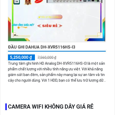
khoảng cách 30m, giúp giám sát ban đêm hiệu quả và phù
hợp. Chất lượng hình ảnh và màu sắc cũng đảm bảo tốt mọi
lúc, ngay cả vào ban đêm.
ĐẦU GHI DAHUA DH-XVR5116HS-I3
5,250,000 ₫
7,560,000 ₫
Trung tâm ghi hình HD Analog DH-XVR5116HS-I3 là một sản
phẩm chất lượng với nhiều tính năng ưu việt. Với khả năng
giám sát ban đêm, sản phẩm này mang lại sự an tâm và tin
cậy cho người dùng. Với 1 HDD, bạn có thể lưu trữ lượng dữ
liệu lớn trong quá trình giám sát. Chất lượng hình ảnh 5.0
megapixel Ultra 4k lite giúp tạo ra những hình ảnh sắc nét
và rõ ràng. Sản phẩm cũng tiết kiệm băng thông và chi phí
nhờ vào công nghệ tiên tiến. Nền tảng kết nối AHD CVI TVI
CAMERA WIFI KHÔNG DÂY GIÁ RẺ
BCS giúp tương thích với nhiều thiết bị khác nhau. Hệ thống
ổn định và đáng tin cậy, phù hợp cho các công trình lớn. Đặc