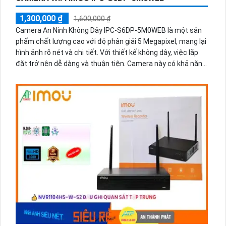
1,300,000 ₫
1,600,000 ₫
Camera An Ninh Không Dây IPC-S6DP-5M0WEB là một sản
phẩm chất lượng cao với độ phân giải 5 Megapixel, mang lại
hình ảnh rõ nét và chi tiết. Với thiết kế không dây, việc lắp
đặt trở nên dễ dàng và thuận tiện. Camera này có khả năng
xoay 360 độ, giúp quan sát toàn cảnh một cách linh hoạt.
Hơn nữa, nó còn tích hợp công nghệ cảnh báo chuyển động,
giúp phát hiện các hoạt động đáng ngờ trong khu vực được
giám sát. Camera An Ninh Không Dây IPC-S6DP-5M0WEB là
sự lựa chọn hoàn hảo cho việc bảo vệ an ninh cho gia đình,
văn phòng và các khu vực công cộng.