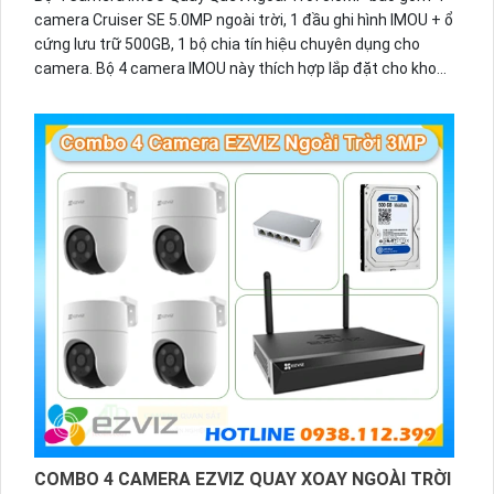
camera Cruiser SE 5.0MP ngoài trời, 1 đầu ghi hình IMOU + ổ
cứng lưu trữ 500GB, 1 bộ chia tín hiệu chuyên dụng cho
camera. Bộ 4 camera IMOU này thích hợp lắp đặt cho kho
hàng, nhà xưởng, khu phố và khu vực cần giám sát ngoài
trời.
COMBO 4 CAMERA EZVIZ QUAY XOAY NGOÀI TRỜI