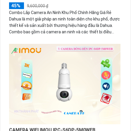
45%
9,600,000 ₫
Combo Lắp Camera An Ninh Khu Phố Chính Hãng Giá Rẻ
Dahua là một giải pháp an ninh toàn diện cho khu phố, được
thiết kế và sản xuất bởi thương hiệu hàng đầu là Dahua.
Combo bao gồm cả camera an ninh và các thiết bị điều
khiển như micro và loa. Với chức năng vượt trội của mình,
combo này có khả năng thu âm và phát lại âm thanh một
cách chất lượng
CAMERA WIFI IMOU IPC-S6DP-5M0WEB