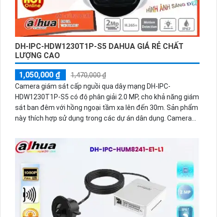
DH-IPC-HDW1230T1P-S5 DAHUA GIÁ RẺ CHẤT
LƯỢNG CAO
1,050,000 ₫
1,470,000 ₫
Camera giám sát cấp nguồi qua dây mạng DH-IPC-
HDW1230T1P-S5 có độ phân giải 2.0 MP, cho khả năng giám
sát ban đêm với hồng ngoại tầm xa lên đến 30m. Sản phẩm
này thích hợp sử dụng trong các dự án dân dụng. Camera
được tích hợp trên nền tảng IP POE, giúp tiết kiệm chi phí
cho hệ thống lớn. Đặc biệt, sản phẩm này hỗ trợ giao thức
ONVIF, dễ dàng tích hợp với các thiết bị khác. Thiết kế dome
kim loại mang đến tính thẩm mỹ và độ bền cao. Camera
cũng tích hợp chức năng thu hình với chất lượng cao.