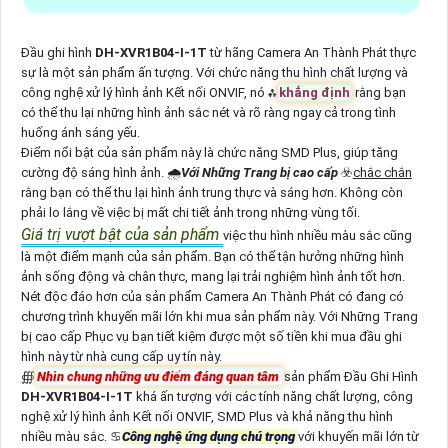
Đầu ghi hình
DH-XVR1B04-I-1T
từ hãng Camera An Thành Phát thực
sự là một sản phẩm ấn tượng. Với chức năng thu hình chất lượng và
công nghệ xử lý hình ảnh Kết nối ONVIF, nó ⁂
khẳng định
rằng bạn
có thể thu lại những hình ảnh sắc nét và rõ ràng ngay cả trong tình
huống ánh sáng yếu.
Điểm nổi bật của sản phẩm này là chức năng SMD Plus, giúp tăng
cường độ sáng hình ảnh. 🌧️
Với Những Trang bị cao cấp
☣️
chắc chắn
rằng bạn có thể thu lại hình ảnh trung thực và sáng hơn. Không còn
phải lo lắng về việc bị mất chi tiết ảnh trong những vùng tối.
Giá trị vượt bật của sản phẩm
việc thu hình nhiều màu sắc cũng
là một điểm mạnh của sản phẩm. Bạn có thể tận hưởng những hình
ảnh sống động và chân thực, mang lại trải nghiệm hình ảnh tốt hơn.
Nét độc đáo hơn của sản phẩm Camera An Thành Phát có đang có
chương trình khuyến mãi lớn khi mua sản phẩm này. Với Những Trang
bị cao cấp Phục vụ bạn tiết kiệm được một số tiền khi mua đầu ghi
hình này từ nhà cung cấp uy tín này.
∰
Nhìn chung những ưu điểm đáng quan tâm
sản phẩm Đầu Ghi Hình
DH-XVR1B04-I-1T
khá ấn tượng với các tính năng chất lượng, công
nghệ xử lý hình ảnh Kết nối ONVIF, SMD Plus và khả năng thu hình
nhiều màu sắc. ♋
Công nghệ ứng dụng chú trọng
với khuyến mãi lớn từ