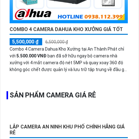
COMBO 4 CAMERA DAHUA KHO XƯỞNG GIÁ TỐT
5,500,000 ₫
6,500,000 ₫
Combo 4 Camera Dahua Kho Xưởng tại An Thành Phát chỉ
với
5.500.000 VNĐ
bạn đã sỡ hữu ngay bộ camera nhà
xưởng với 4 mắt camera độ nét 5MP và quay xoay 360 độ
không góc chết được quản lý và lưu trữ tập trung về đầu ghi
hình ổ cứng hỗ trợ xem qua tivi.
SẢN PHẨM CAMERA GIÁ RẺ
LẮP CAMERA AN NINH KHU PHỐ CHÍNH HÃNG GIÁ
RẺ