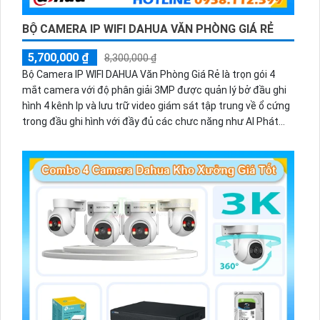
BỘ CAMERA IP WIFI DAHUA VĂN PHÒNG GIÁ RẺ
5,700,000 ₫
8,300,000 ₫
Bộ Camera IP WIFI DAHUA Văn Phòng Giá Rẻ là trọn gói 4
mắt camera với độ phân giải 3MP được quản lý bở đầu ghi
hình 4 kênh Ip và lưu trữ video giám sát tập trung về ổ cứng
trong đầu ghi hình với đầy đủ các chưc năng như AI Phát
hiện chuyển động, đàm thoại âm thanh 2 chiều và giám sát
có màu vào ban đêm