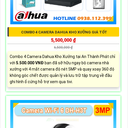
COMBO 4 CAMERA DAHUA KHO XƯỞNG GIÁ TỐT
5,500,000 ₫
6,500,000 ₫
Combo 4 Camera Dahua Kho Xưởng tại An Thành Phát chỉ
với
5.500.000 VNĐ
bạn đã sỡ hữu ngay bộ camera nhà
xưởng với 4 mắt camera độ nét 5MP và quay xoay 360 độ
không góc chết được quản lý và lưu trữ tập trung về đầu
ghi hình ổ cứng hỗ trợ xem qua tivi.