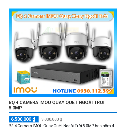
biệt, công nghệ AI mang lại hiệu suất vượt trội và tiết kiệm
50% dung lượng lưu trữ. Đầu ghi 16 kênh cho phép bạn giám
sát và lưu trữ nhiều điểm khác nhau một cách dễ dàng. Sản
phẩm này đáng để bạn lựa chọn.
BỘ 4 CAMERA IMOU QUAY QUÉT NGOÀI TRỜI
5.0MP
6,500,000 ₫
8,000,000 ₫
Bộ 4 Camera IMOU Quay Quét Ngoài Trời 5.0MP bao gồm 4