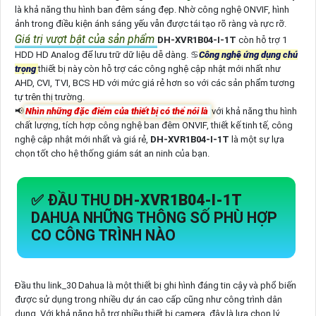
là khả năng thu hình ban đêm sáng đẹp. Nhờ công nghệ ONVIF, hình
ảnh trong điều kiện ánh sáng yếu vẫn được tái tạo rõ ràng và rực rỡ.
Giá trị vượt bật của sản phẩm
DH-XVR1B04-I-1T
còn hỗ trợ 1
HDD HD Analog để lưu trữ dữ liệu dễ dàng. ♋
Công nghệ ứng dụng chú
trọng
thiết bị này còn hỗ trợ các công nghệ cập nhật mới nhất như
AHD, CVI, TVI, BCS HD với mức giá rẻ hơn so với các sản phẩm tương
tự trên thị trường.
📢
Nhìn những đặc điểm của thiết bị có thể nói là
với khả năng thu hình
chất lượng, tích hợp công nghệ ban đêm ONVIF, thiết kế tinh tế, công
nghệ cập nhật mới nhất và giá rẻ,
DH-XVR1B04-I-1T
là một sự lựa
chọn tốt cho hệ thống giám sát an ninh của bạn.
✅ ĐẦU THU
DH-XVR1B04-I-1T
DAHUA NHỮNG THÔNG SỐ PHÙ HỢP
CO CÔNG TRÌNH NÀO
Đầu thu link_30 Dahua là một thiết bị ghi hình đáng tin cậy và phổ biến
được sử dụng trong nhiều dự án cao cấp cũng như công trình dân
dụng. Với khả năng hỗ trợ nhiều thiết bị camera, đây là lựa chọn lý