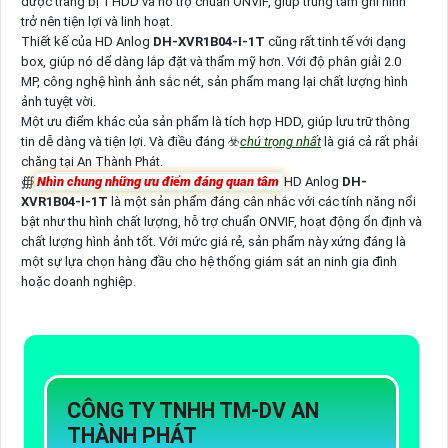
được trang bị 1 HDD và hỗ trợ chuẩn ONVIF, giúp trung tâm ghi hình
trở nên tiện lợi và linh hoạt.
Thiết kế của HD Anlog
DH-XVR1B04-I-1T
cũng rất tinh tế với dạng
box, giúp nó dể dàng lắp đặt và thẩm mỹ hơn. Với độ phân giải 2.0
MP, công nghệ hình ảnh sắc nét, sản phẩm mang lại chất lượng hình
ảnh tuyệt vời.
Một ưu điểm khác của sản phẩm là tích hợp HDD, giúp lưu trữ thông
tin dễ dàng và tiện lợi. Và điều đáng ☣️
chú trọng nhất
là giá cả rất phải
chăng tại An Thành Phát.
∰
Nhìn chung những ưu điểm đáng quan tâm
HD Anlog
DH-
XVR1B04-I-1T
là một sản phẩm đáng cân nhắc với các tính năng nổi
bật như thu hình chất lượng, hỗ trợ chuẩn ONVIF, hoạt động ổn định và
chất lượng hình ảnh tốt. Với mức giá rẻ, sản phẩm này xứng đáng là
một sự lựa chọn hàng đầu cho hệ thống giám sát an ninh gia đình
hoặc doanh nghiệp.
CÔNG TY TNHH TM-DV AN
THÀNH PHÁT