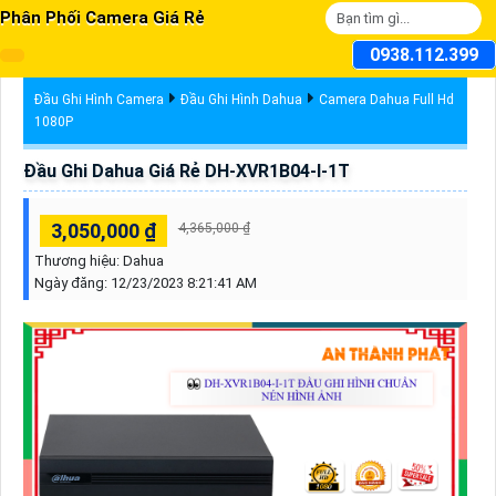
Phân Phối Camera Giá Rẻ
0938.112.399
Đầu Ghi Hình Camera
Đầu Ghi Hình Dahua
Camera Dahua Full Hd
1080P
Đầu Ghi Dahua Giá Rẻ DH-XVR1B04-I-1T
3,050,000 ₫
4,365,000 ₫
Thương hiệu:
Dahua
Ngày đăng:
12/23/2023 8:21:41 AM