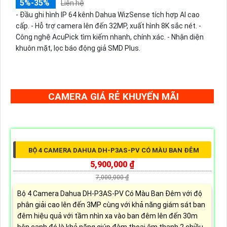
5%-35%
Liên hệ
- Đầu ghi hình IP 64 kênh Dahua WizSense tích hợp AI cao
cấp. - Hỗ trợ camera lên đến 32MP, xuất hình 8K sắc nét. -
Công nghệ AcuPick tìm kiếm nhanh, chính xác. - Nhận diện
khuôn mặt, lọc báo động giả SMD Plus.
CAMERA GIÁ RẺ KHUYẾN MÃI
BỘ 4 CAMERA DAHUA DH-P3AS-PV CÓ MÀU BAN ĐÊM
5,900,000 ₫
7,000,000 ₫
Bộ 4 Camera Dahua DH-P3AS-PV Có Màu Ban Đêm với độ
phân giải cao lên đến 3MP cùng với khả năng giám sát ban
đêm hiệu quả với tầm nhìn xa vào ban đêm lên đến 30m
bên cạnh đó là khả năng giúp đàm thoại âm thanh 2 chiều