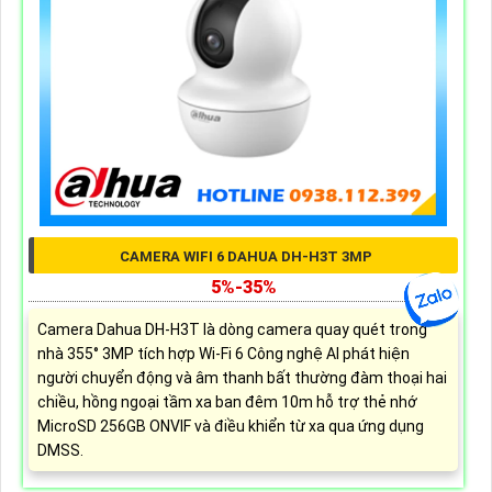
CAMERA WIFI 6 DAHUA DH-H3T 3MP
5%-35%
Camera Dahua DH-H3T là dòng camera quay quét trong
nhà 355° 3MP tích hợp Wi-Fi 6 Công nghệ AI phát hiện
người chuyển động và âm thanh bất thường đàm thoại hai
chiều, hồng ngoại tầm xa ban đêm 10m hỗ trợ thẻ nhớ
MicroSD 256GB ONVIF và điều khiển từ xa qua ứng dụng
DMSS.