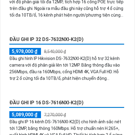
với độ phân giải tối đa 12MP, tích hợp 16 cổng POE trực tiếp
trên đầu ghi. Ngoài ra mẫu đầu ghi này cũng hỗ trợ 4 ổ cứng
tối đa 10TB/ổ, 16 kênh phát hiện người/phương tiện cùng
nhận diện khuôn mặt thông minh.
ĐẦU GHI IP 32 DS-7632NXI-K2(D)
5,978,000 ₫
8,540,000 ₫
Đầu ghi hình IP Hikvision DS-7632NXI-K2(D) hỗ trợ 32 kênh
camera với độ phân giải lên tới 12MP. Băng thông đầu vào
256Mbps, đầu ra 160Mbps, cổng HDMI 4K, VGA Full HD. Hỗ
trợ 2 ổ cứng tối đa 10TB/ổ, phát hiện chuyển động
người/phương tiện trên 32 kênh và nhận diện khuôn mặt
thông minh.
ĐẦU GHI IP 16 DS-7616NXI-K2(D)
5,089,000 ₫
7,270,000 ₫
Đầu ghi IP 16 kênh DS-7616NXI-K2(D) cho hình ảnh sắc nét
tới 12MP, băng thông 160Mbps. Hỗ trợ chuẩn nén H.265+,
xuất hình HDMI 4K và VGA Full HD. Thiết bị tích hợp 2 ổ cứng