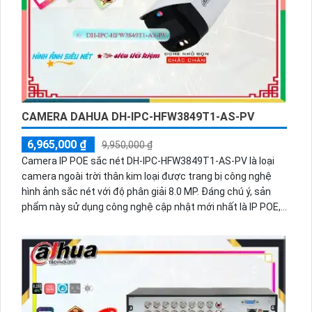
CAMERA DAHUA DH-IPC-HFW3849T1-AS-PV
6,965,000 ₫
9,950,000 ₫
Camera IP POE sắc nét DH-IPC-HFW3849T1-AS-PV là loại
camera ngoài trời thân kim loại được trang bị công nghệ
hình ảnh sắc nét với độ phân giải 8.0 MP. Đáng chú ý, sản
phẩm này sử dụng công nghệ cập nhật mới nhất là IP POE,
giúp kết nối và cấp nguồn qua một dây cáp duy nhất. Đây là
lựa chọn lý tưởng cho các hệ thống lớn với khả năng tốt
nhất.Camera này cũng được trang bị công nghệ AI báo
động thông minh, hạn chế báo động giả, giúp ngăn chặn
những hiện tượng không mong muốn. Một ưu điểm khác
của sản phẩm là khả năng xem ban đêm full color trong