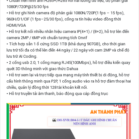
• Chuẩn nén hình ảnh H265+/H265 với hai luồng dữ liệu, độ phân giải
1080P/720P@25/30 fps
• Hỗ trợ ghi hình camera độ phân giải 1080N/720P(1 fps – 15 fps),
960H/D1/CIF (1 fps–25/30 fps), cổng ra tín hiệu video đồng thời
HDMI/VGA
• Hỗ trợ kết nối nhiều nhãn hiệu camera IP(4+1) / (8+2), hỗ trợ lên đến
camera 2MP / 6MP với chuẩn tương tích Onvif
• Tích hợp sẵn 1 ổ cứng SSD 1TB (khả dụng 907GB), cho thời gian
lưu trữ tối đa có thể lên đến 44 ngày / 22 ngày với cam 2MP và chế độ
lưu trữ AI Coding.
• 2 cổng usb 2.0, 1 cổng mạng RJ45(100Mbps), hỗ trợ điều kiển quay
quét 3D thông minh với giao thức Dahua
• Hỗ trợ xem lại và trực tiếp qua mạng máy tính thiết bị di động, hỗ trợ
cấu hình thông minh qua P2P, 1 cổng audio vào ra hỗ trợ đàm thoại hai
chiều, quản lý đồng thời 128 tài khoản kết nối.
• Hỗ trợ truyền tải âm thanh, báo động qua cáp đồng trục