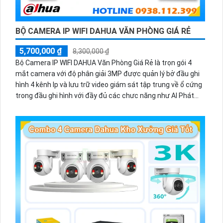
BỘ CAMERA IP WIFI DAHUA VĂN PHÒNG GIÁ RẺ
5,700,000 ₫
8,300,000 ₫
Bộ Camera IP WIFI DAHUA Văn Phòng Giá Rẻ là trọn gói 4
mắt camera với độ phân giải 3MP được quản lý bở đầu ghi
hình 4 kênh Ip và lưu trữ video giám sát tập trung về ổ cứng
trong đầu ghi hình với đầy đủ các chưc năng như AI Phát
hiện chuyển động, đàm thoại âm thanh 2 chiều và giám sát
có màu vào ban đêm