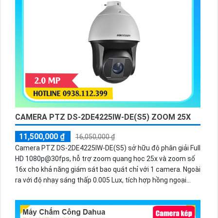
CAMERA PTZ DS-2DE4225IW-DE(S5) ZOOM 25X
11,500,000 ₫
16,050,000 ₫
Camera PTZ DS-2DE4225IW-DE(S5) sở hữu độ phân giải Full
HD 1080p@30fps, hỗ trợ zoom quang học 25x và zoom số
16x cho khả năng giám sát bao quát chỉ với 1 camera. Ngoài
ra với độ nhạy sáng thấp 0.005 Lux, tích hợp hồng ngoại
100m, nguồn cấp 12VDC & PoE (802.3at) giúp ổn định hình
ảnh trong điều kiện ánh sáng yếu.