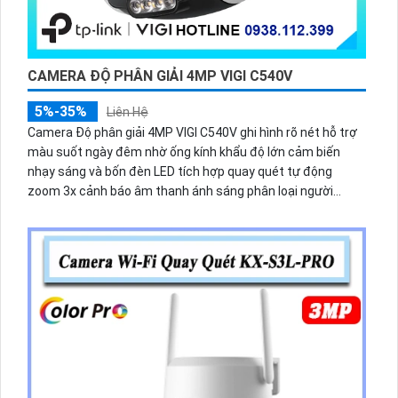
CAMERA ĐỘ PHÂN GIẢI 4MP VIGI C540V
5%-35%
Liên Hệ
Camera Độ phân giải 4MP VIGI C540V ghi hình rõ nét hỗ trợ
màu suốt ngày đêm nhờ ống kính khẩu độ lớn cảm biến
nhạy sáng và bốn đèn LED tích hợp quay quét tự động
zoom 3x cảnh báo âm thanh ánh sáng phân loại người
phương tiện nhận diện thông minh chuẩn nén H.265+
chống nước IP66 đàm thoại hai chiều.