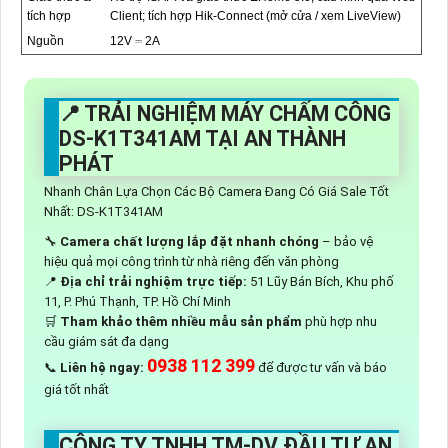
tích hợp
Client; tích hợp Hik-Connect (mở cửa / xem LiveView)
Nguồn
12V ⎓ 2A
📍 TRẢI NGHIỆM MÁY CHẤM CÔNG
DS-K1T341AM TẠI AN THÀNH
PHÁT
Nhanh Chân Lựa Chọn Các Bộ Camera Đang Có Giá Sale Tốt
Nhất: DS-K1T341AM
🔧
Camera chất lượng lắp đặt nhanh chóng
– bảo vệ
hiệu quả mọi công trình từ nhà riêng đến văn phòng
📍
Địa chỉ trải nghiệm trực tiếp:
51 Lũy Bán Bích, Khu phố
11, P. Phú Thạnh, TP. Hồ Chí Minh
🛒
Tham khảo thêm nhiều mẫu sản phẩm
phù hợp nhu
cầu giám sát đa dạng
0938 112 399
📞
Liên hệ ngay:
để được tư vấn và báo
giá tốt nhất
CÔNG TY TNHH TM-DV ĐẦU TƯ AN