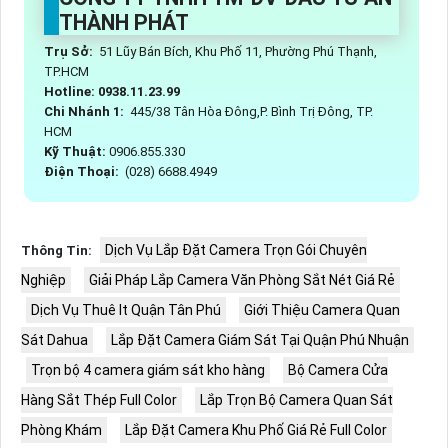
THÀNH PHÁT
Trụ Sở:
51 Lũy Bán Bích, Khu Phố 11, Phường Phú Thạnh,
TP.HCM
Hotline: 0938.11.23.99
Chi Nhánh 1:
445/38 Tân Hòa Đông,P. Bình Trị Đông, TP.
HCM
Kỹ Thuật:
0906.855.330
Điện Thoại:
(028) 6688.4949
Dịch Vụ Lắp Đặt Camera Trọn Gói Chuyên
Thông Tin:
Nghiệp
Giải Pháp Lắp Camera Văn Phòng Sắt Nét Giá Rẻ
Dịch Vụ Thuê It Quận Tân Phú
Giới Thiệu Camera Quan
Sát Dahua
Lắp Đặt Camera Giám Sát Tại Quận Phú Nhuận
Trọn bộ 4 camera giám sát kho hàng
Bộ Camera Cửa
Hàng Sắt Thép Full Color
Lắp Trọn Bộ Camera Quan Sát
Phòng Khám
Lắp Đặt Camera Khu Phố Giá Rẻ Full Color