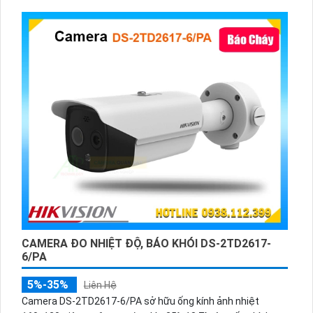
chế độ chấm công và mở cửa qua ứng dụng Hik-Connect.
CAMERA ĐO NHIỆT ĐỘ, BÁO KHÓI DS-2TD2617-
6/PA
5%-35%
Liên Hệ
Camera DS-2TD2617-6/PA sở hữu ống kính ảnh nhiệt