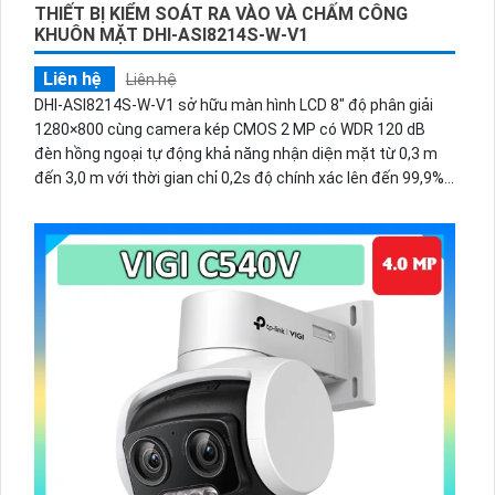
THIẾT BỊ KIỂM SOÁT RA VÀO VÀ CHẤM CÔNG
KHUÔN MẶT DHI-ASI8214S-W-V1
Liên hệ
Liên hệ
DHI-ASI8214S-W-V1 sở hữu màn hình LCD 8″ độ phân giải
1280×800 cùng camera kép CMOS 2 MP có WDR 120 dB
đèn hồng ngoại tự động khả năng nhận diện mặt từ 0,3 m
đến 3,0 m với thời gian chỉ 0,2s độ chính xác lên đến 99,9%
hỗ trợ đồng thời 6 khuôn mặt trong một lần quét lưu trữ tới
100.000 khuôn mặt cùng 100.000 người dùng cùng lúc.