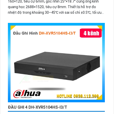
160×120, tiêu cự 6mm, góc nhìn 25°×18.7° cùng ống kính
quang học 2688×1520, tiêu cự 8mm. Thiết bị hỗ trợ đo
nhiệt độ trong khoảng 30–45℃ với sai số chỉ ±0.5℃, tối ưu
khi lắp đặt ở chiều cao 1.5m và khoảng cách nhận diện
1.5m.
ĐẦU GHI 4 DH-XVR5104HS-I3/T