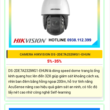
CAMERA HIKVISION DS-2DE7A232IWG1-EHUN
5%-35%
DS-2DE7A232IWG1-EHUN là dòng speed dome trang bị ống
kính quang học lên đến 32X giúp giám sát khoảng cách xa,
nhìn ban đêm bằng hồng ngoại 200m, hỗ trợ tính năng
AcuSense nâng cao hiệu quả giám sát an ninh, có tốc độ
lấy nét cao nhờ công nghệ Self-learning