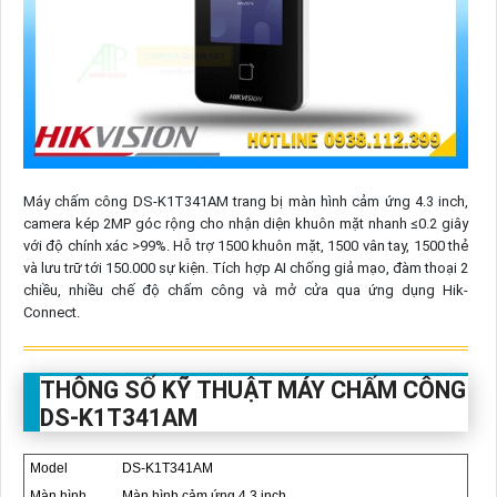
Máy chấm công DS-K1T341AM trang bị màn hình cảm ứng 4.3 inch,
camera kép 2MP góc rộng cho nhận diện khuôn mặt nhanh ≤0.2 giây
với độ chính xác >99%. Hỗ trợ 1500 khuôn mặt, 1500 vân tay, 1500 thẻ
và lưu trữ tới 150.000 sự kiện. Tích hợp AI chống giả mạo, đàm thoại 2
chiều, nhiều chế độ chấm công và mở cửa qua ứng dụng Hik-
Connect.
THÔNG SỐ KỸ THUẬT MÁY CHẤM CÔNG
DS-K1T341AM
Model
DS-K1T341AM
Màn hình
Màn hình cảm ứng 4.3 inch