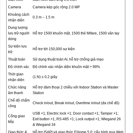
Camera
Camera kép góc rộng 2.0 MP
Khoảng cách
0.3 m – 1.5 m
nhận diện
Dung lượng
lưu trữ người
Hỗ trợ 1500 khuôn mặt, 1500 thẻ Mifare, 1500 vân tay
dùng
Sự kiện lưu
Hỗ trợ tới 150,000 sự kiện
trữ
Thuật toán
Sử dụng thuật toán AI, hỗ trợ chống giả mạo
Độ chính xác
Độ chính xác nhận diện khuôn mặt > 99%
Thời gian
(1:N) ≤ 0.2 giây
nhận diện
Chức năng
Hỗ trợ đàm thoại 2 chiều với Indoor Station và Master
âm thanh
Station
Chế độ chấm
Check in/out, Break in/out, Overtime in/out (đa chế độ)
công
USB ×1; Electric lock ×1; Door contact ×1; Tamper ×1;
Cổng giao
Exit button ×1; RS-485 ×1; Lock output ×1; Wiegand 26
tiếp
& Wiegand 34
Giao thức &
Hỗ trợ ISAPI và giao thức EHome 5.0; cấu hình qua Web