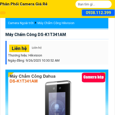
Phân Phối Camera Giá Rẻ
0938.112.399
Camera Ngoài trời
Máy Chấm Công Hikvision
Máy Chấm Công DS-K1T341AM
Liên hệ
Liên hệ
Thương hiệu:
Hikvision
Ngày đăng:
9/26/2025 10:30:52 AM