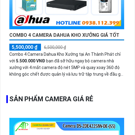
COMBO 4 CAMERA DAHUA KHO XƯỞNG GIÁ TỐT
5,500,000 ₫
6,500,000 ₫
Combo 4 Camera Dahua Kho Xưởng tại An Thành Phát chỉ
với
5.500.000 VNĐ
bạn đã sỡ hữu ngay bộ camera nhà
xưởng với 4 mắt camera độ nét 5MP và quay xoay 360 độ
không góc chết được quản lý và lưu trữ tập trung về đầu ghi
hình ổ cứng hỗ trợ xem qua tivi.
SẢN PHẨM CAMERA GIÁ RẺ