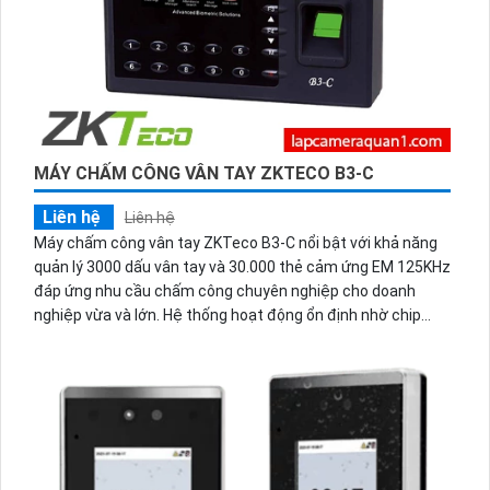
MÁY CHẤM CÔNG VÂN TAY ZKTECO B3-C
Liên hệ
Liên hệ
Máy chấm công vân tay ZKTeco B3-C nổi bật với khả năng
quản lý 3000 dấu vân tay và 30.000 thẻ cảm ứng EM 125KHz
đáp ứng nhu cầu chấm công chuyên nghiệp cho doanh
nghiệp vừa và lớn. Hệ thống hoạt động ổn định nhờ chip
Intel xử lý nhanh dưới 0.5 giây hỗ trợ kết nối TCP/IP USB và
có thể liên kết máy in bill tiện lợi.