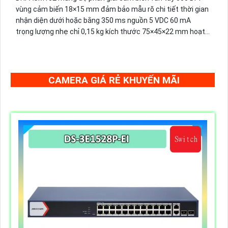
vùng cảm biến 18×15 mm đảm bảo mẫu rõ chi tiết thời gian
nhận diện dưới hoặc bằng 350 ms nguồn 5 VDC 60 mA
trọng lượng nhẹ chỉ 0,15 kg kích thước 75×45×22 mm hoạt
động tin cậy trong nhiệt độ −20° đến +55° C độ ẩm ≤ 85 %.
CAMERA GIÁ RẺ KHUYẾN MÃI