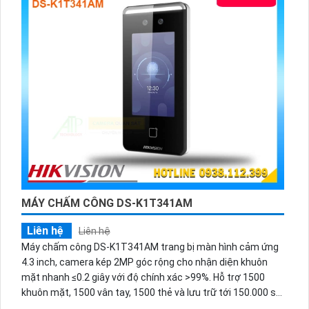
MÁY CHẤM CÔNG DS-K1T341AM
Liên hệ
Liên hệ
Máy chấm công DS-K1T341AM trang bị màn hình cảm ứng
4.3 inch, camera kép 2MP góc rộng cho nhận diện khuôn
mặt nhanh ≤0.2 giây với độ chính xác >99%. Hỗ trợ 1500
khuôn mặt, 1500 vân tay, 1500 thẻ và lưu trữ tới 150.000 sự
kiện. Tích hợp AI chống giả mạo, đàm thoại 2 chiều, nhiều