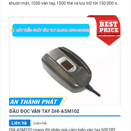
khuôn mặt, 1500 vân tay, 1500 thẻ và lưu trữ tới 150.000 sự
kiện. Tích hợp AI chống giả mạo, đàm thoại 2 chiều, nhiều
chế độ chấm công và mở cửa qua ứng dụng Hik-Connect.
ĐẦU ĐỌC VÂN TAY DHI-ASM102
Liên hệ
Liên hệ
DHI-ASM102 mang độ phân giải cảm biến vân tay 500 DPI