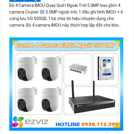
Bộ 4 Camera IMOU Quay Quét Ngoài Trời 5.0MP bao gồm 4
camera Cruiser SE 5.0MP ngoài trời, 1 đầu ghi hình IMOU + ổ
cứng lưu trữ 500GB, 1 bộ chia tín hiệu chuyên dụng cho
camera. Bộ 4 camera IMOU này thích hợp lắp đặt cho kho
hàng, nhà xưởng, khu phố và khu vực cần giám sát ngoài
trời.