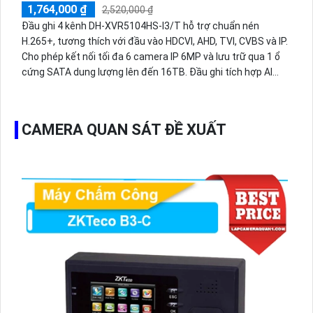
1,764,000 ₫
2,520,000 ₫
Đầu ghi 4 kênh DH-XVR5104HS-I3/T hỗ trợ chuẩn nén
H.265+, tương thích với đầu vào HDCVI, AHD, TVI, CVBS và IP.
Cho phép kết nối tối đa 6 camera IP 6MP và lưu trữ qua 1 ổ
cứng SATA dung lượng lên đến 16TB. Đầu ghi tích hợp AI
thông minh như AcuPick, SMD Plus và nhận dạng khuôn
mặt.
CAMERA QUAN SÁT ĐỀ XUẤT