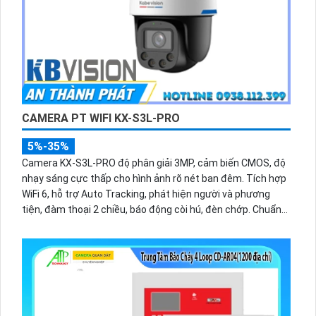
CAMERA PT WIFI KX-S3L-PRO
5%-35%
Camera KX-S3L-PRO độ phân giải 3MP, cảm biến CMOS, độ
nhạy sáng cực thấp cho hình ảnh rõ nét ban đêm. Tích hợp
WiFi 6, hỗ trợ Auto Tracking, phát hiện người và phương
tiện, đàm thoại 2 chiều, báo động còi hú, đèn chớp. Chuẩn
IP66 lắp ngoài trời.