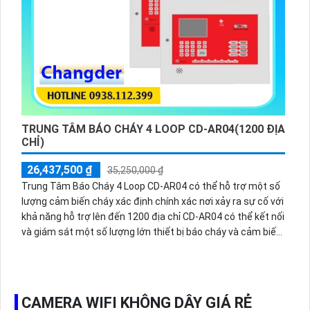
TRUNG TÂM BÁO CHÁY 4 LOOP CD-AR04(1200 ĐỊA
CHỈ)
26,437,500 ₫
35,250,000 ₫
Trung Tâm Báo Cháy 4 Loop CD-AR04 có thể hỗ trợ một số
lượng cảm biến cháy xác định chính xác nơi xảy ra sự cố với
khả năng hỗ trợ lên đến 1200 địa chỉ CD-AR04 có thể kết nối
và giám sát một số lượng lớn thiết bị báo cháy và cảm biến
trên một khu vực rộng lớn phù hợp cho các tòa nhà
lớn,trung tâm thương mại,bệnh viện,nhà máy hoặc các cơ
sở cần giám sát cháy nổ trên diện rộng.
CAMERA WIFI KHÔNG DÂY GIÁ RẺ