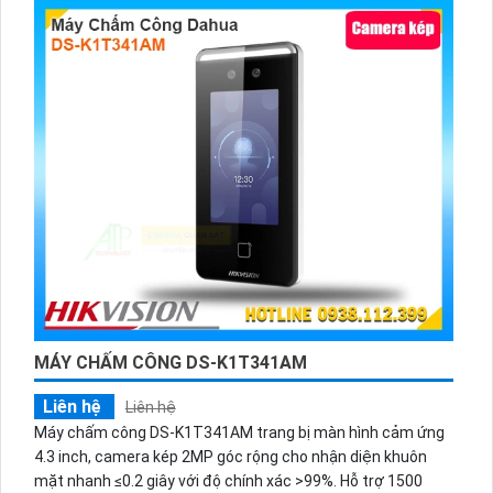
nước và bụi. Hỗ trợ phần mềm Wise Eye Mix 3 kết nối
TCP/IP và WiFi.
MÁY CHẤM CÔNG DS-K1T341AM
Liên hệ
Liên hệ
Máy chấm công DS-K1T341AM trang bị màn hình cảm ứng
4.3 inch, camera kép 2MP góc rộng cho nhận diện khuôn
mặt nhanh ≤0.2 giây với độ chính xác >99%. Hỗ trợ 1500