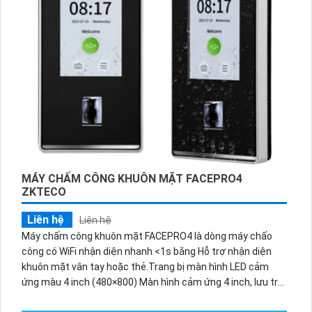
MÁY CHẤM CÔNG KHUÔN MẶT FACEPRO4
ZKTECO
Liên hệ
Liên hệ
Máy chấm công khuôn mặt FACEPRO4 là dòng máy chấo
công có WiFi nhận diện nhanh <1s bằng Hỗ trợ nhận diện
khuôn mặt vân tay hoặc thẻ.Trang bị màn hình LED cảm
ứng màu 4 inch (480×800) Màn hình cảm ứng 4 inch, lưu trữ
3.000 khuôn mặt và 200.000 bản ghi. Chuẩn IP65 chống