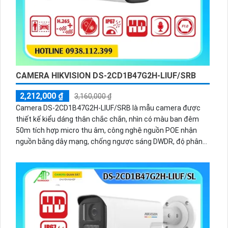
CAMERA HIKVISION DS-2CD1B47G2H-LIUF/SRB
2,212,000 ₫
3,160,000 ₫
Camera DS-2CD1B47G2H-LIUF/SRB là mẫu camera được
thiết kế kiểu dáng thân chắc chắn, nhìn có màu ban đêm
50m tích hợp micro thu âm, công nghệ nguồn POE nhận
nguồn bằng dây mạng, chống ngược sáng DWDR, độ phân
giải 4.0MP