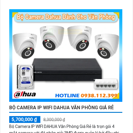
WiFi
BỘ CAMERA IP WIFI DAHUA VĂN PHÒNG GIÁ RẺ
5,700,000 ₫
8,300,000 ₫
Bộ Camera IP WIFI DAHUA Văn Phòng Giá Rẻ là trọn gói 4
mắt camera với độ phân giải 3MP được quản lý bở đầu ghi