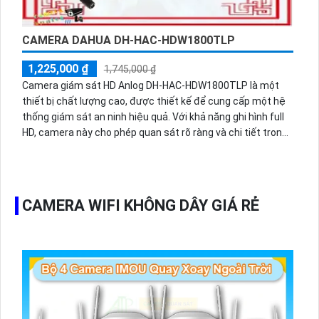
CAMERA DAHUA DH-HAC-HDW1800TLP
1,225,000 ₫
1,745,000 ₫
Camera giám sát HD Anlog DH-HAC-HDW1800TLP là một
thiết bị chất lượng cao, được thiết kế để cung cấp một hệ
thống giám sát an ninh hiệu quả. Với khả năng ghi hình full
HD, camera này cho phép quan sát rõ ràng và chi tiết trong
mọi điều kiện ánh sáng. Thiết kế nhỏ gọn và linh hoạt cho
phép camera dễ dàng được lắp đặt trong nhiều không gian
khác nhau. Ngoài ra, camera còn đi kèm với nhiều tính năng
thông minh như chống ngược sáng, giảm nhiễu và nhận
CAMERA WIFI KHÔNG DÂY GIÁ RẺ
dạng khuôn mặt, giúp nâng cao hiệu suất giám sát và bảo
mật.