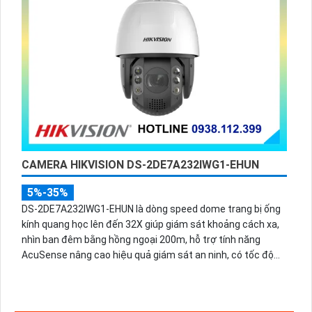
CAMERA HIKVISION DS-2DE7A232IWG1-EHUN
5%-35%
DS-2DE7A232IWG1-EHUN là dòng speed dome trang bị ống
kính quang học lên đến 32X giúp giám sát khoảng cách xa,
nhìn ban đêm bằng hồng ngoại 200m, hỗ trợ tính năng
AcuSense nâng cao hiệu quả giám sát an ninh, có tốc độ
lấy nét cao nhờ công nghệ Self-learning