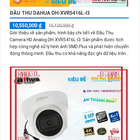
ĐẦU THU DAHUA DH-XVR5416L-I3
10,550,000 ₫
15,120,000 ₫
Giới thiệu về sản phẩm, trình bày chi tiết về Đầu Thu
Camera HD Analog DH-XVR5416L-I3. Sản phẩm được tích
hợp công nghệ xử lý hình ảnh SMD Plus và phát hiện chuyển
động thông minh. Đầu thu có khả năng đọc ghi dữ liệu trên
4 ổ cứng, hỗ trợ các công nghệ AHD CVI TVI và BCS. Đặc
biệt phù hợp cho công trình dân dụng với chất lượng hình
ảnh sắc nét 5.0 MP. Đầu thu cũng hỗ trợ lưu trữ dữ liệu lâu
hơn bằng các định dạng nén H.265+/H.265/H.264+/H.264 và
còn cho phép kết nối thêm 8 camera IP.