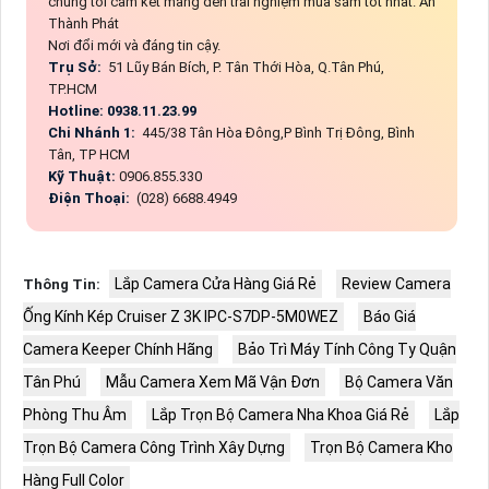
chúng tôi cam kết mang đến trải nghiệm mua sắm tốt nhất. An
Thành Phát
Nơi đổi mới và đáng tin cậy.
Trụ Sở:
51 Lũy Bán Bích, P. Tân Thới Hòa, Q.Tân Phú,
TP.HCM
Hotline: 0938.11.23.99
Chi Nhánh 1:
445/38 Tân Hòa Đông,P Bình Trị Đông, Bình
Tân, TP HCM
Kỹ Thuật:
0906.855.330
Điện Thoại:
(028) 6688.4949
Lắp Camera Cửa Hàng Giá Rẻ
Review Camera
Thông Tin:
Ống Kính Kép Cruiser Z 3K IPC-S7DP-5M0WEZ
Báo Giá
Camera Keeper Chính Hãng
Bảo Trì Máy Tính Công Ty Quận
Tân Phú
Mẫu Camera Xem Mã Vận Đơn
Bộ Camera Văn
Phòng Thu Âm
Lắp Trọn Bộ Camera Nha Khoa Giá Rẻ
Lắp
Trọn Bộ Camera Công Trình Xây Dựng
Trọn Bộ Camera Kho
Hàng Full Color