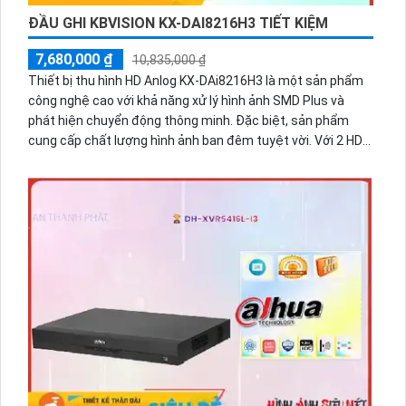
ĐẦU GHI KBVISION KX-DAI8216H3 TIẾT KIỆM
7,680,000 ₫
10,835,000 ₫
Thiết bị thu hình HD Anlog KX-DAi8216H3 là một sản phẩm
công nghệ cao với khả năng xử lý hình ảnh SMD Plus và
phát hiện chuyển động thông minh. Đặc biệt, sản phẩm
cung cấp chất lượng hình ảnh ban đêm tuyệt vời. Với 2 HDD,
nó cung cấp không gian lưu trữ lớn và ổn định. Thiết bị này
cũng được thiết kế với công nghệ mới nhất, bao gồm AHD,
CVI, TVI và BCS. Độ phân giải 5.0 MP cung cấp hình ảnh rõ
nét. Bạn cũng có thể giám sát qua điện thoại nhanh chóng
và dễ dàng. Ngoài ra, sản phẩm hỗ trợ nhiều định dạng nén
video như H.265+/H.265/H.264+/H.264. Nếu bạn muốn mở
rộng hơn, tùy chọn thêm 8 camera IP cũng được hỗ trợ.