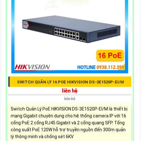
SWITCH QUẢN LÝ 16 POE HIKVISION DS-3E1520P-EI/M
liên hệ
liên hệ
Switch Quản Lý PoE HIKVISION DS-3E1520P-EI/M là thiết bị
mạng Gigabit chuyên dụng cho hệ thống camera IP với 16
cổng PoE 2 cổng RJ45 Gigabit và 2 cổng quang SFP. Tổng
công suất PoE 120W hỗ trợ truyền nguồn đến 300m quản
lý thông minh và chống sét 6KV