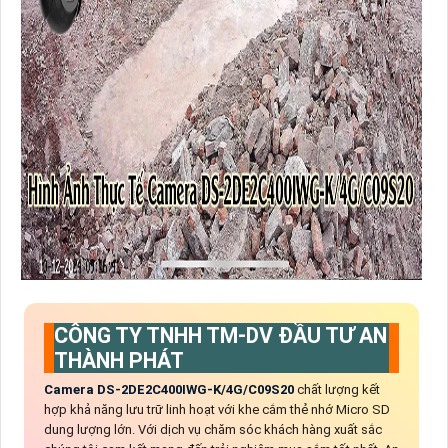
CÔNG TY TNHH TM-DV ĐẦU TƯ AN
THÀNH PHÁT
Camera DS-2DE2C400IWG-K/4G/C09S20
chất lượng kết
hợp khả năng lưu trữ linh hoạt với khe cắm thẻ nhớ Micro SD
dung lượng lớn. Với dịch vụ chăm sóc khách hàng xuất sắc