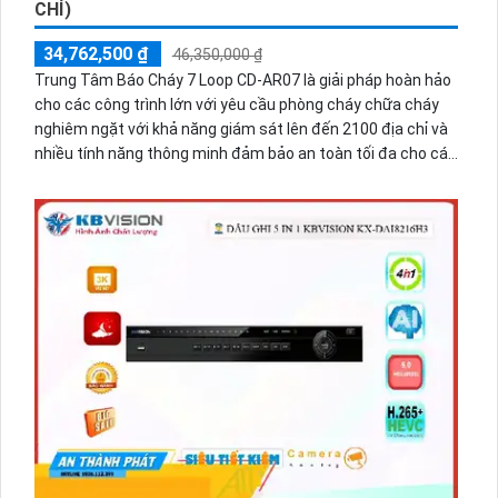
CHỈ)
34,762,500 ₫
46,350,000 ₫
Trung Tâm Báo Cháy 7 Loop CD-AR07 là giải pháp hoàn hảo
cho các công trình lớn với yêu cầu phòng cháy chữa cháy
nghiêm ngặt với khả năng giám sát lên đến 2100 địa chỉ và
nhiều tính năng thông minh đảm bảo an toàn tối đa cho các
khu vực sử dụng giúp phát hiện kịp thời các sự cố và xử lý
hiệu quả đảm bảo rằng mọi công trình dù lớn hay nhỏ luôn
được bảo vệ an toàn trước nguy cơ cháy nổ.