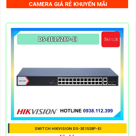
CAMERA GIÁ RẺ KHUYẾN MÃI
SWITCH HIKVISION DS-3E1528P-EI