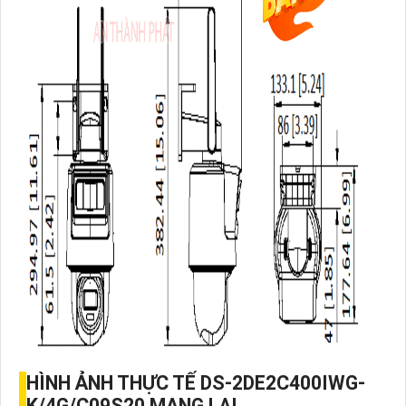
HÌNH ẢNH THỰC TẾ DS-2DE2C400IWG-
K/4G/C09S20 MANG LẠI