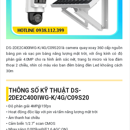
DS-2DE2C400IWG-K/4G/C09S20 là camera quay xoay 360 cấp nguồn
bằng pin và sạc pin bằng năng lượng mặt trời, với ống kính có độ
phân giải 4.0MP cho ra hình ảnh sắc nét, trang bị micro và loa đàm
thoại 2 chiều, nhìn có màu vào ban đêm bằng đèn Led khoảng cách
30m
THÔNG SỐ KỸ THUẬT DS-
2DE2C400IWG-K/4G/C09S20
• Độ phân giải 4MP@15fps
• Hoạt động độc lập với pin và tấm năng lượng mặt trời
• Âm thanh hai chiều
• Cảm biến 1/2.7" scan CMOS
• Nhạy sáng 0.005lux@(F1.6,AGC ON)