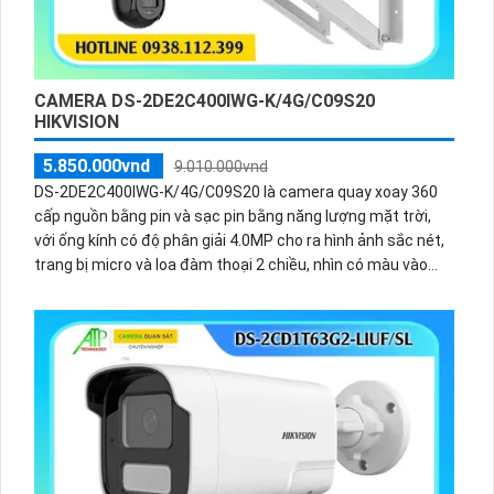
CAMERA DS-2DE2C400IWG-K/4G/C09S20
HIKVISION
5.850.000vnd
9.010.000vnd
DS-2DE2C400IWG-K/4G/C09S20 là camera quay xoay 360
cấp nguồn bằng pin và sạc pin bằng năng lượng mặt trời,
với ống kính có độ phân giải 4.0MP cho ra hình ảnh sắc nét,
trang bị micro và loa đàm thoại 2 chiều, nhìn có màu vào
ban đêm bằng đèn Led khoảng cách 30m