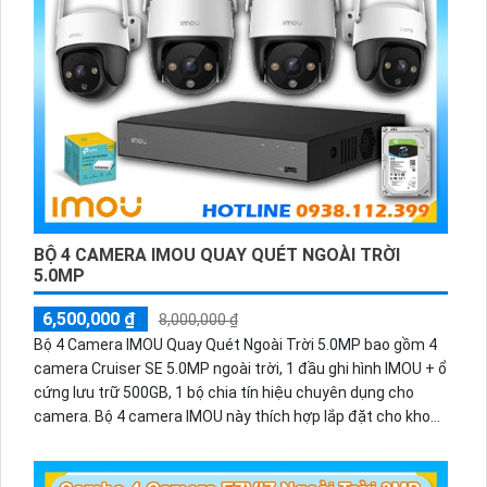
BỘ 4 CAMERA IMOU QUAY QUÉT NGOÀI TRỜI
5.0MP
6,500,000 ₫
8,000,000 ₫
Bộ 4 Camera IMOU Quay Quét Ngoài Trời 5.0MP bao gồm 4
camera Cruiser SE 5.0MP ngoài trời, 1 đầu ghi hình IMOU + ổ
cứng lưu trữ 500GB, 1 bộ chia tín hiệu chuyên dụng cho
camera. Bộ 4 camera IMOU này thích hợp lắp đặt cho kho
hàng, nhà xưởng, khu phố và khu vực cần giám sát ngoài
trời.