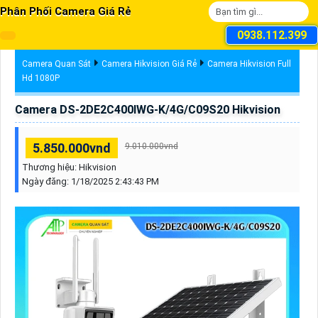
Phân Phối Camera Giá Rẻ
0938.112.399
Camera Quan Sát
Camera Hikvision Giá Rẻ
Camera Hikvision Full
Hd 1080P
Camera DS-2DE2C400IWG-K/4G/C09S20 Hikvision
5.850.000vnd
9.010.000vnd
Thương hiệu:
Hikvision
Ngày đăng:
1/18/2025 2:43:43 PM