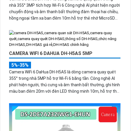
nhà 355° 3MP tích hợp Wi-Fi 6 Công nghệ AI phát hiện người
chuyển động và âm thanh bất thường đàm thoại hai chiều,
hồng ngoại tầm xa ban đêm 10m hỗ trợ thẻ nhớ MicroSD
256GB ONVIF và điều khiển từ xa qua ứng dụng DMSS.
CAMERA WIFI 6 DAHUA DH-H5AS 5MP
5%-35%
Camera WiFi 6 DaHua DH-H5AS là dòng camera quay quét
355° trong nhà 5MP hỗ trợ Wi-Fi 6 băng tần. Công nghệ AI
phát hiện người, thú cưng và âm thanh bất thường, ghi hình
màu ban đêm 20m với đèn LED thông minh 10m, hỗ trợ thẻ
nhớ 256GB và quản lý từ xa qua ứng dụng DMSS,