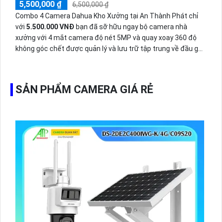
5,500,000 ₫
6,500,000 ₫
Combo 4 Camera Dahua Kho Xưởng tại An Thành Phát chỉ
với
5.500.000 VNĐ
bạn đã sỡ hữu ngay bộ camera nhà
xưởng với 4 mắt camera độ nét 5MP và quay xoay 360 độ
không góc chết được quản lý và lưu trữ tập trung về đầu ghi
hình ổ cứng hỗ trợ xem qua tivi.
SẢN PHẨM CAMERA GIÁ RẺ