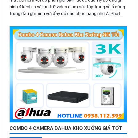
hình 4 kênh Ip và lưu trữ video giám sát tập trung về ổ cứng
trong đầu ghi hình với đầy đủ các chưc năng như AI Phát
hiện chuyển động, đàm thoại âm thanh 2 chiều và giám sát
có màu vào ban đêm
COMBO 4 CAMERA DAHUA KHO XƯỞNG GIÁ TỐT