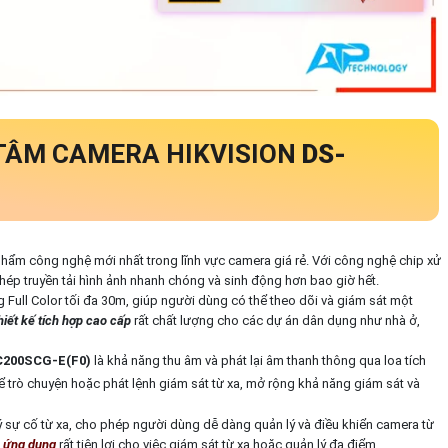
TÂM CAMERA HIKVISION
DS-
phẩm công nghệ mới nhất trong lĩnh vực camera giá rẻ. Với công nghệ chip xử
ép truyền tải hình ảnh nhanh chóng và sinh động hơn bao giờ hết.
ull Color tối đa 30m, giúp người dùng có thể theo dõi và giám sát một
hiết kế tích hợp cao cấp
rất chất lượng cho các dự án dân dụng như nhà ở,
C200SCG-E(F0)
là khả năng thu âm và phát lại âm thanh thông qua loa tích
trò chuyện hoặc phát lệnh giám sát từ xa, mở rộng khả năng giám sát và
ý sự cố từ xa, cho phép người dùng dễ dàng quản lý và điều khiển camera từ
c ứng dụng
rất tiện lợi cho việc giám sát từ xa hoặc quản lý đa điểm.