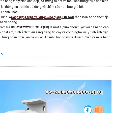
 khả năng xử lý hình ảnh đẹp,
tin tưởng
rõ nét và màu sắc trung thực cho hình
lại thông tin trở nên dễ dàng và chính xác hơn bao giờ hết.
n Thành Phát
 ninh. ⁂
Công nghệ hiện đại được ứng dụng
Tin hơn
rằng bạn sẽ có thể tiếp
nhanh chóng.
 Camera
DS-2DE2C200SCG-E(F0)
là một sự lựa chọn tuyệt vời để nâng cao
 phát âm, hình ảnh thiếu sáng đáng tin cậy và công nghệ xử lý hình ảnh đẹp
 Đừng ngần ngại liên hệ với An Thành Phát ngay để được tư vấn và mua hàng.
ẹp