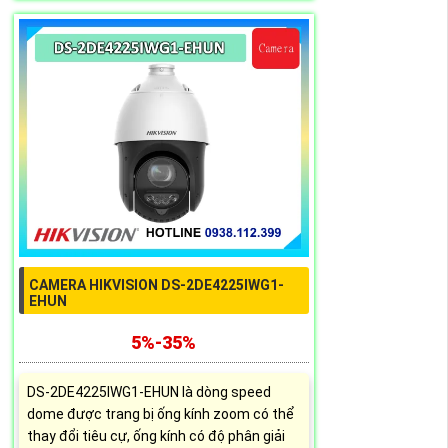
CAMERA HIKVISION DS-2DE4225IWG1-
EHUN
5%-35%
DS-2DE4225IWG1-EHUN là dòng speed
dome được trang bị ống kính zoom có thể
thay đổi tiêu cự, ống kính có độ phân giải