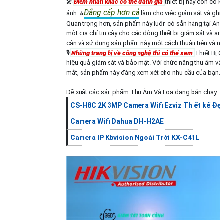
🎤
Điểm nhấn khác có thể đánh giá
thiết bị này còn có
Đẳng cấp hơn cả
ảnh. ⁂
làm cho việc giám sát và ghi 
Quan trọng hơn, sản phẩm này luôn có sẵn hàng tại A
một địa chỉ tin cậy cho các dòng thiết bị giám sát và an
cận và sử dụng sản phẩm này một cách thuận tiện và 
🎙
Những trang bị về công nghệ thì có thể xem
Thiết Bị
hiệu quả giám sát và bảo mật. Với chức năng thu âm và
mắt, sản phẩm này đáng xem xét cho nhu cầu của bạn.
Đề xuất các sản phẩm Thu Âm Và Loa đang bán chạy
CS-H8C 2K 3MP Camera Wifi Ezviz Thiết kế Đ
Camera Wifi Dahua DH-H2AE
Camera IP Kbvision Ngoài Trời KX-C41L