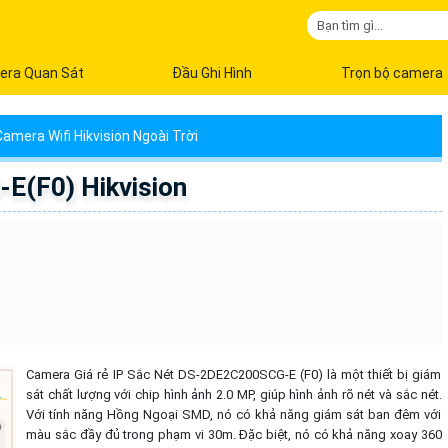
era Quan Sát
Đầu Ghi Hình
Trọn bộ camera
amera Wifi Hikvision Ngoài Trời
(F0) Hikvision
Camera Giá rẻ IP Sắc Nét DS-2DE2C200SCG-E (F0) là một thiết bị giám
sát chất lượng với chip hình ảnh 2.0 MP, giúp hình ảnh rõ nét và sắc nét.
Với tính năng Hồng Ngoại SMD, nó có khả năng giám sát ban đêm với
màu sắc đầy đủ trong phạm vi 30m. Đặc biệt, nó có khả năng xoay 360