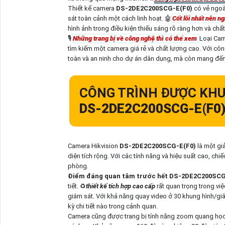
Thiết kế camera
DS-2DE2C200SCG-E(F0)
có vẻ ngoà
sát toàn cảnh một cách linh hoạt. 🤖️
Cốt lõi nhất nên n
hình ảnh trong điều kiện thiếu sáng rõ ràng hơn và chấ
🎙
Những trang bị về công nghệ thì có thể xem
Loại Cam
tìm kiếm một camera giá rẻ và chất lượng cao. Với công
toàn và an ninh cho dự án dân dụng, mà còn mang đến sự
CÔNG TRÌNH ĐƯỢC KHU
DS-2DE2C200SCG-E(F0
Camera Hikvision
DS-2DE2C200SCG-E(F0)
là một gi
diện tích rộng. Với các tính năng và hiệu suất cao, c
phòng.
Điểm đáng quan tâm trước hết
DS-2DE2C200SCG
tiết. ♻
thiết kế tích hợp cao cấp
rất quan trọng trong vi
giám sát. Với khả năng quay video ở 30 khung hình/g
kỳ chi tiết nào trong cảnh quan.
Camera cũng được trang bị tính năng zoom quang học 2