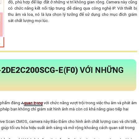
độ, phù hợp để lắp đặt ở những vị trí không gian rộng. Camera này cũng
có chức năng kết nối tập trung dễ dàng qua công nghệ IP. Với thiết bị
thu âm và loa, nó là lựa chọn lý tưởng để sử dụng cho mục đích giám
sát chất lượng mọi lúc.
-2DE2C200SCG-E(F0)
VỚI NHỮNG
 phẩm đáng ⁂
quan trọng
với chức năng vượt trội trong việc thu âm và phát âm
phép bạn không chỉ giám sát hình ảnh mà còn có khả năng giao tiếp hai
e Scan CMOS, camera này Bảo Đảm cho hình ảnh chất lượng cao và chi tiết,
giúp tối ưu hóa hiệu suất ánh sáng và mở rộng khoảng cách quan sát trong