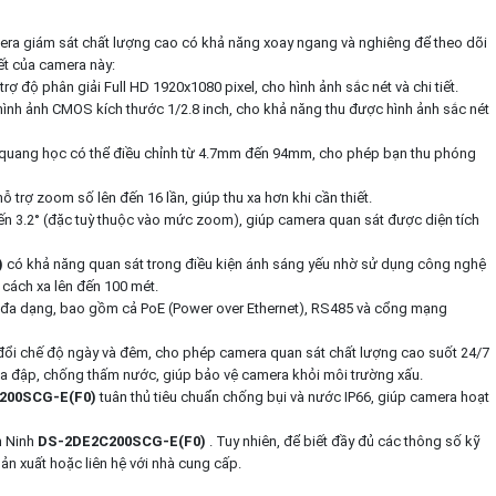
era giám sát chất lượng cao có khả năng xoay ngang và nghiêng để theo dõi
iết của camera này:
trợ độ phân giải Full HD 1920x1080 pixel, cho hình ảnh sắc nét và chi tiết.
ình ảnh CMOS kích thước 1/2.8 inch, cho khả năng thu được hình ảnh sắc nét
quang học có thể điều chỉnh từ 4.7mm đến 94mm, cho phép bạn thu phóng
rợ zoom số lên đến 16 lần, giúp thu xa hơn khi cần thiết.
n 3.2° (đặc tuỳ thuộc vào mức zoom), giúp camera quan sát được diện tích
)
có khả năng quan sát trong điều kiện ánh sáng yếu nhờ sử dụng công nghệ
cách xa lên đến 100 mét.
i đa dạng, bao gồm cả PoE (Power over Ethernet), RS485 và cổng mạng
ổi chế độ ngày và đêm, cho phép camera quan sát chất lượng cao suốt 24/7
a đập, chống thấm nước, giúp bảo vệ camera khỏi môi trường xấu.
200SCG-E(F0)
tuân thủ tiêu chuẩn chống bụi và nước IP66, giúp camera hoạt
n Ninh
DS-2DE2C200SCG-E(F0)
. Tuy nhiên, để biết đầy đủ các thông số kỹ
sản xuất hoặc liên hệ với nhà cung cấp.