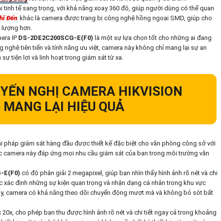
i tinh tế sang trọng, với khả năng xoay 360 độ, giúp người dùng có thể quan
ghĩ Đến
khác là camera được trang bị công nghệ hồng ngoại SMD, giúp cho
t lượng hơn.
era IP
DS-2DE2C200SCG-E(F0)
là một sự lựa chọn tốt cho những ai đang
 nghệ tiên tiến và tính năng ưu việt, camera này không chỉ mang lại sự an
 tiện lợi và linh hoạt trong giám sát từ xa.
YẾN NGHỊ CAMERA HIKVISION
)
MANG LẠI HIỆU QUẢ
ải pháp giám sát hàng đầu được thiết kế đặc biệt cho văn phòng công sở với
hiếc camera này đáp ứng mọi nhu cầu giám sát của bạn trong môi trường văn
-E(F0)
có độ phân giải 2 megapixel, giúp bạn nhìn thấy hình ảnh rõ nét và chi
ệc xác định những sự kiện quan trọng và nhận dạng cá nhân trong khu vực
iây, camera có khả năng theo dõi chuyển động mượt mà và không bỏ sót bất
0x, cho phép bạn thu được hình ảnh rõ nét và chi tiết ngay cả trong khoảng