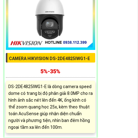
CAMERA HIKVISION DS-2DE4825IWG1-E
5%-35%
DS-2DE4825IWG1-E là dòng camera speed
dome có trang bị độ phân giải 8.0MP cho ra
hình ảnh sắc nét lên đến 4K, ống kính có
thể zoom quang học 25x, kèm theo thuật
toán AcuSense giúp nhận diện chuẩn
người và phương tiện, nhìn ban đêm hồng
ngoại tầm xa lên đến 100m.