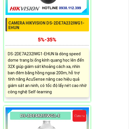
CAMERA HIKVISION DS-2DE7A232IWG1-
EHUN
5%-35%
DS-2DE7A232IWG1-EHUN là dòng speed
dome trang bị ống kính quang học lên đến
32X giúp giám sát khoảng cách xa, nhìn
ban đêm bằng hồng ngoại 200m, hỗ trợ
tính năng AcuSense nâng cao hiệu quả
giám sát an ninh, có tốc độ lấy nét cao nhờ
công nghệ Self-learning