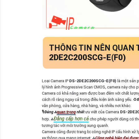
THÔNG TIN NÊN QUAN 
2DE2C200SCG-E(F0)
Loại Camera IP
DS-2DE2C200SCG-E(F0)
là một sản 
lý hình ảnh Progressive Scan CMOS, camera này cho ph
Camera có khả năng xem được ban đêm với chất lượng F
cách rõ ràng ngay cả trong điều kiện ánh sáng yếu. ♻
t
văn phòng, cửa hàng, nhà hàng, và nhiều nơi khác.
🎙
Đáng ⁂
quan trọng
nhất
ưu việt của Camera
DS-2DE2
Đẳng cấp hơn cả
hợp. ⁂
cho phép người dùng có thể 
tương tác với môi trường xung quanh.
Camera cũng được trang bị công nghệ IP cấu hình xử l
xa thông qua mạng internet. ⁂
Công nghệ hiện đại đượ