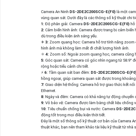
Camera An Ninh
DS-2DE2C200SCG-E(F0)
là một cam
vùng quan sát. Dưới đây là các thông số kỹ thuật chi t
1:
Độ phân giải: Camera
DS-2DE2C200SCG-E(F0)
hỗ 
2:
Cảm biến hình ảnh: Camera được trang bị cảm biến h
dù trong điều kiện ánh sáng yếu.
✈
3:
Zoom quang học: Camera hỗ trợ tính năng zoom 
hình ảnh mà không làm mất đi chất lượng hình ảnh.
⚛️
4:
Zoom số: Ngoài zoom quang học, camera cũng hỗ t
5:
Góc quan sát: Camera có góc nhìn ngang từ 58.9° đế
rộng hoặc tiểu cảnh chi tiết.
⚡
6:
Tầm quan sát ban đêm:
DS-2DE2C200SCG-E(F0
hồng ngoại, giúp camera quan sát được trong khoảng 
7:
Giao diện hệ thống: Camera hỗ trợ giao thức kết nố
Ethernet.
8:
Ngày và đêm: Camera có khả năng tự động chuyển đ
9:
Vỏ bảo vệ: Camera được làm bằng chất liệu chống v
10:
Tiêu chuẩn chống bụi và nước: Camera
DS-2DE2C
động tốt trong mọi điều kiện thời tiết.
Đây là một số thông số kỹ thuật cơ bản của Camera A
thuật khác, bạn nên tham khảo tài liệu kỹ thuật từ nhà 