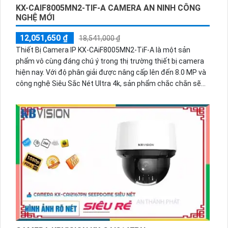
KX-CAIF8005MN2-TIF-A CAMERA AN NINH CÔNG
NGHỆ MỚI
12,051,650 ₫
18,541,000 ₫
Thiết Bị Camera IP KX-CAiF8005MN2-TiF-A là một sản
phẩm vô cùng đáng chú ý trong thị trường thiết bị camera
hiện nay. Với độ phân giải được nâng cấp lên đến 8.0 MP và
công nghệ Siêu Sắc Nét Ultra 4k, sản phẩm chắc chắn sẽ
không làm bạn thất vọng về chất lượng hình ảnh. Đặc biệt,
thiết bị này còn đáp ứng nhu cầu về hình ảnh chất lượng
cao với khả năng xử lý hình ảnh thiếu sáng. Một điểm đặc
biệt nổi bật của thiết bị là việc có màu ban đêm, mang đến
cho bạn chất lượng hình ảnh tốt mọi lúc. Hơn nữa, với công
nghệ CMOS màu sắc đẹp, tạo ra những bức ảnh sáng đẹp
và chân thực. Sản phẩm cũng sử dụng công nghệ IP, giúp dễ
dàng nâng cấp hệ thống camera một cách thuận tiện.
Chọn sản phẩm này, bạn sẽ có một hệ thống camera đáng
tin cậy và đa năng.