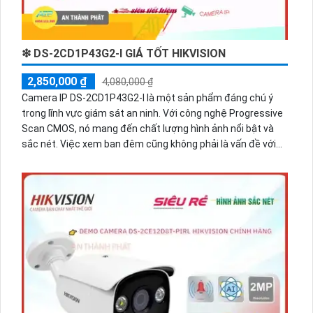
❇ DS-2CD1P43G2-I GIÁ TỐT HIKVISION
2,850,000 ₫
4,080,000 ₫
Camera IP DS-2CD1P43G2-I là một sản phẩm đáng chú ý
trong lĩnh vực giám sát an ninh. Với công nghệ Progressive
Scan CMOS, nó mang đến chất lượng hình ảnh nổi bật và
sắc nét. Việc xem ban đêm cũng không phải là vấn đề với
khả năng hồng ngoại lên đến 30m. Đặc biệt, Hồng Ngoại
Smart IR giúp đảm bảo chất lượng màu sắc và sáng đẹp
của hình ảnh. Với độ phân giải 4.0 MP và hỗ trợ các công
nghệ nén H.265+/H.265/H.264+/H.264, camera này mang
lại khả năng ghi lại hình ảnh tốt và tiết kiệm dung lượng lưu
trữ. Nếu bạn muốn giám sát và bảo vệ tài sản của mình, DS-
2CD1P43G2-I là sự lựa chọn hoàn hảo.