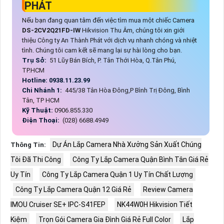
PHÁT
Nếu bạn đang quan tâm đến việc tìm mua một chiếc Camera
DS-2CV2Q21FD-IW
Hikvision Thu Âm, chúng tôi xin giới
thiệu Công ty An Thành Phát với dịch vụ nhanh chóng và nhiệt
tình. Chúng tôi cam kết sẽ mang lại sự hài lòng cho bạn.
Trụ Sở:
51 Lũy Bán Bích, P. Tân Thới Hòa, Q.Tân Phú,
TP.HCM
Hotline: 0938.11.23.99
Chi Nhánh 1:
445/38 Tân Hòa Đông,P Bình Trị Đông, Bình
Tân, TP HCM
Kỹ Thuật:
0906.855.330
Điện Thoại:
(028) 6688.4949
Dự Án Lắp Camera Nhà Xưởng Sản Xuất Chúng
Thông Tin:
Tôi Đã Thi Công
Công Ty Lắp Camera Quận Bình Tân Giá Rẻ
Uy Tín
Công Ty Lắp Camera Quận 1 Uy Tín Chất Lượng
Công Ty Lắp Camera Quận 12 Giá Rẻ
Review Camera
IMOU Cruiser SE+ IPC-S41FEP
NK44W0H Hikvision Tiết
Kiệm
Trọn Gói Camera Gia Đình Giá Rẻ Full Color
Lắp