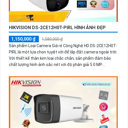
HIKVISION DS-2CE12H0T-PIRL HÌNH ẢNH ĐẸP
1,150,000 ₫
1,580,000 ₫
Sản phẩm Loại Camera Giá rẻ Công Nghệ HD DS-2CE12H0T-
PIRL là một lựa chọn tuyệt vời để lắp đặt camera ngoài trời.
Với thiết kế thân kim loại chắc chắn, sản phẩm đảm bảo
chất lượng hình ảnh sắc nét với độ phân giải 5.0 MP.
Camera được tích hợp công nghệ mới nhất như AHD, CVI,
TVI, BCS, giúp đảm bảo tương thích với nhiều hệ thống
quan sát. Camera hoạt động bền bỉ và ổn định trong mọi
điều kiện thời tiết. Đặc biệt, camera còn tích hợp chức
năng thu âm cao cấp, cho phép bạn ghi lại âm thanh một
cách rõ ràng. Hình ảnh ban đêm cũng được cải thiện với
công nghệ hồng ngoại 20m và hồng ngoại SMD, giúp quan
sát dễ dàng trong môi trường thiếu ánh sáng.