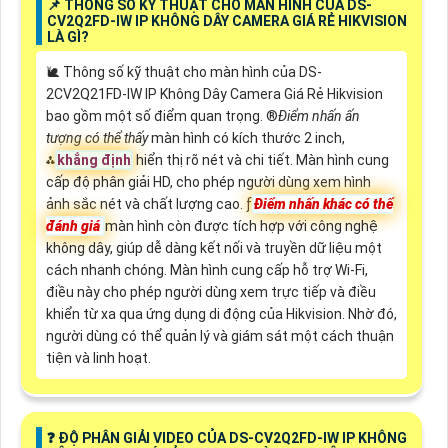
📌 THÔNG SỐ KỸ THUẬT CHO MÀN HÌNH CỦA DS-
CV2Q2FD-IW IP KHÔNG DÂY CAMERA GIÁ RẺ HIKVISION
LÀ GÌ?
🐌 Thông số kỹ thuật cho màn hình của DS-
2CV2Q21FD-IW IP Không Dây Camera Giá Rẻ Hikvision
bao gồm một số điểm quan trọng. ®️
Điểm nhấn ấn
tượng có thể thấy
màn hình có kích thước 2 inch,
⁂
khẳng định
hiển thị rõ nét và chi tiết. Màn hình cung
cấp độ phân giải HD, cho phép người dùng xem hình
ảnh sắc nét và chất lượng cao. ƒ
Điểm nhấn khác có thể
đánh giá
màn hình còn được tích hợp với công nghệ
không dây, giúp dễ dàng kết nối và truyền dữ liệu một
cách nhanh chóng. Màn hình cung cấp hỗ trợ Wi-Fi,
điều này cho phép người dùng xem trực tiếp và điều
khiển từ xa qua ứng dụng di động của Hikvision. Nhờ đó,
người dùng có thể quản lý và giám sát một cách thuận
tiện và linh hoạt.
️❓ ĐỘ PHÂN GIẢI VIDEO CỦA DS-CV2Q2FD-IW IP KHÔNG