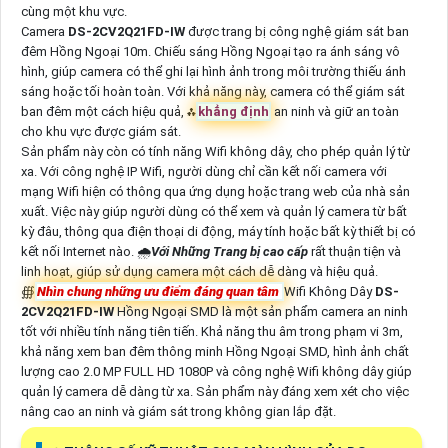
cùng một khu vực.
Camera
DS-2CV2Q21FD-IW
được trang bị công nghệ giám sát ban
đêm Hồng Ngoại 10m. Chiếu sáng Hồng Ngoại tạo ra ánh sáng vô
hình, giúp camera có thể ghi lại hình ảnh trong môi trường thiếu ánh
sáng hoặc tối hoàn toàn. Với khả năng này, camera có thể giám sát
ban đêm một cách hiệu quả, ⁂
khẳng định
an ninh và giữ an toàn
cho khu vực được giám sát.
Sản phẩm này còn có tính năng Wifi không dây, cho phép quản lý từ
xa. Với công nghệ IP Wifi, người dùng chỉ cần kết nối camera với
mạng Wifi hiện có thông qua ứng dụng hoặc trang web của nhà sản
xuất. Việc này giúp người dùng có thể xem và quản lý camera từ bất
kỳ đâu, thông qua điện thoại di động, máy tính hoặc bất kỳ thiết bị có
kết nối Internet nào. 🌧️
Với Những Trang bị cao cấp
rất thuận tiện và
linh hoạt, giúp sử dụng camera một cách dễ dàng và hiệu quả.
∰
Nhìn chung những ưu điểm đáng quan tâm
Wifi Không Dây
DS-
2CV2Q21FD-IW
Hồng Ngoại SMD là một sản phẩm camera an ninh
tốt với nhiều tính năng tiên tiến. Khả năng thu âm trong phạm vi 3m,
khả năng xem ban đêm thông minh Hồng Ngoại SMD, hình ảnh chất
lượng cao 2.0 MP FULL HD 1080P và công nghệ Wifi không dây giúp
quản lý camera dễ dàng từ xa. Sản phẩm này đáng xem xét cho việc
nâng cao an ninh và giám sát trong không gian lắp đặt.