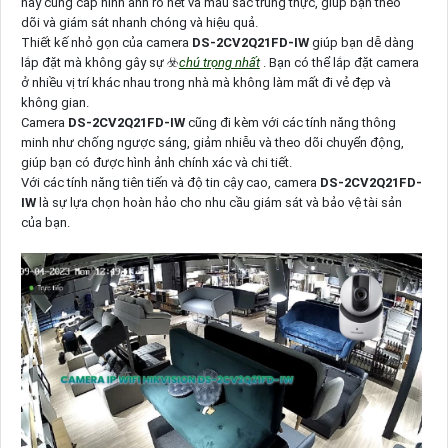
này cung cấp hình ảnh rõ nét và màu sắc trung thực, giúp bạn theo
dõi và giám sát nhanh chóng và hiệu quả.
Thiết kế nhỏ gọn của camera
DS-2CV2Q21FD-IW
giúp bạn dễ dàng
lắp đặt mà không gây sự ☣️
chú trọng nhất
. Bạn có thể lắp đặt camera
ở nhiều vị trí khác nhau trong nhà mà không làm mất đi vẻ đẹp và
không gian.
Camera
DS-2CV2Q21FD-IW
cũng đi kèm với các tính năng thông
minh như chống ngược sáng, giảm nhiễu và theo dõi chuyển động,
giúp bạn có được hình ảnh chính xác và chi tiết.
Với các tính năng tiên tiến và độ tin cậy cao, camera
DS-2CV2Q21FD-
IW
là sự lựa chọn hoàn hảo cho nhu cầu giám sát và bảo vệ tài sản
của bạn.