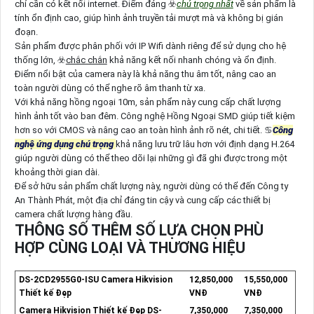
chỉ cần có kết nối internet. Điểm đáng ☣️
chú trọng nhất
về sản phẩm là
tính ổn định cao, giúp hình ảnh truyền tải mượt mà và không bị gián
đoạn.
Sản phẩm được phân phối với IP Wifi dành riêng để sử dụng cho hệ
thống lớn, ☣️
chắc chắn
khả năng kết nối nhanh chóng và ổn định.
Điểm nổi bật của camera này là khả năng thu âm tốt, nâng cao an
toàn người dùng có thể nghe rõ âm thanh từ xa.
Với khả năng hồng ngoại 10m, sản phẩm này cung cấp chất lượng
hình ảnh tốt vào ban đêm. Công nghệ Hồng Ngoại SMD giúp tiết kiệm
hơn so với CMOS và nâng cao an toàn hình ảnh rõ nét, chi tiết. ♋
Công
nghệ ứng dụng chú trọng
khả năng lưu trữ lâu hơn với định dạng H.264
giúp người dùng có thể theo dõi lại những gì đã ghi được trong một
khoảng thời gian dài.
Để sở hữu sản phẩm chất lượng này, người dùng có thể đến Công ty
An Thành Phát, một địa chỉ đáng tin cậy và cung cấp các thiết bị
camera chất lượng hàng đầu.
THÔNG SỐ THÊM SỐ LỰA CHỌN PHÙ
HỢP CÙNG LOẠI VÀ THƯƠNG HIỆU
DS-2CD2955G0-ISU Camera Hikvision
12,850,000
15,550,000
Thiết kế Đẹp
VNĐ
VNĐ
Camera Hikvision Thiết kế Đẹp DS-
7,350,000
7,350,000