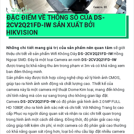
ĐẶC ĐIỂM VỀ THÔNG SỐ CỦA
DS-
2CV2Q21FD-IW
SẢN XUẤT BỞI
HIKVISION
Những chi tiết mang giá trị của sản phẩm nên quan tâm
sẽ giới
thiệu chi tiết về sản phẩm Wifi Không Dây
DS-2CV2Q21FD-IW
Hồng
Ngoại SMD. Đây là một loại Camera an ninh
DS-2CV2Q21FD-IW
được trang bị khả năng thu âm trong phạm vi 3m và có khả năng xem
ban đêm thông minh.
Sản phẩm này được tích hợp công nghệ chip xử lý hình ảnh CMOS,
giúp tạo ra hình ảnh sinh động và chất lượng cao. Thiết kế của
camera này là một camera mỹ thuật Dome Kim loại, mang đến không
chỉ tính năng mà còn sự sang trọng cho không gian lắp đặt.
Camera
DS-2CV2Q21FD-IW
có độ phân giải hình ảnh 2.0 MP FULL
HD 1080P, cho ra hình ảnh sắc nét và chi tiết. Với Những Trang bị cao
cấp Phục vụ người dùng quan sát và nhận ra các chi tiết quan trọng
trong hình ảnh một cách dễ dàng. Đồng thời, độ phân giải cao này
cũng giúp tiết kiệm chi phí, vì một camera có độ phân giải cao thường
có khả năng quan sát rộng hơn, loại bỏ nhu cầu lắp đặt nhiều camera