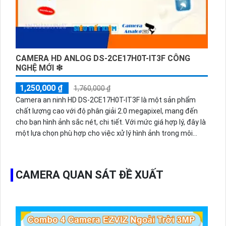
CAMERA HD ANLOG DS-2CE17H0T-IT3F CÔNG
NGHỆ MỚI ❇
1,250,000 ₫
1,760,000 ₫
Camera an ninh HD DS-2CE17H0T-IT3F là một sản phẩm
chất lượng cao với độ phân giải 2.0 megapixel, mang đến
cho bạn hình ảnh sắc nét, chi tiết. Với mức giá hợp lý, đây là
một lựa chọn phù hợp cho việc xử lý hình ảnh trong môi
trường thiếu sáng. Hồng Ngoại EXIR giúp tiết kiệm năng
lượng và mang lại hình ảnh chất lượng trong điều kiện thiếu
sáng. Sản phẩm còn được trang bị công nghệ chip xử lý
CAMERA QUAN SÁT ĐỀ XUẤT
hình ảnh CMOS, giúp thu hình ảnh màu sắc đẹp hơn. Thiết
kế với các công nghệ như AHD, CVI, TVI và BCS HD giúp
camera hoạt động ổn định và đáng tin cậy.