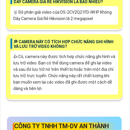
DÂY CAMERA GIÁ RẺ HIKVISION LÀ BAO NHIÊU?
🥇 Độ phân giải video của DS-2CV2Q21FD-IW IP Không
Dây Camera Giá Rẻ Hikvision là 2 megapixel.
️💭 CAMERA NÀY CÓ TÍCH HỢP CHỨC NĂNG GHI HÌNH
VÀ LƯU TRỮ VIDEO KHÔNG?
👍 Có, camera này được tích hợp chức năng ghi hình và
lưu trữ video. Bạn có thể dùng camera để ghi lại video
và sau đó lưu trữ nó trên thiết bị hoặc trên một địa chỉ
lưu trữ trực tuyến. Chức năng này rất chất lượng khi
bạn muốn xem lại các video đã ghi được một cách dễ
dàng và tiện lợi.
CÔNG TY TNHH TM-DV AN THÀNH