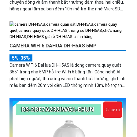
chuyển động và âm thanh bất thường đàm thoại hai chiều,
hồng ngoại tầm xa ban đêm 10m hỗ trợ thẻ nhớ MicroSD
256GB ONVIF và điều khiển từ xa qua ứng dụng DMSS.
CAMERA WIFI 6 DAHUA DH-H5AS 5MP
5%-35%
Camera WiFi 6 DaHua DH-H5AS là dòng camera quay quét
355° trong nhà 5MP hỗ trợ Wi-Fi 6 băng tần. Công nghệ AI
phát hiện người, thú cưng và âm thanh bất thường, ghi hình
màu ban đêm 20m với đèn LED thông minh 10m, hỗ trợ thẻ
nhớ 256GB và quản lý từ xa qua ứng dụng DMSS,