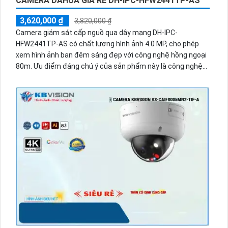
CAMERA DAHUA GIÁ RẺ DH-IPC-HFW2441TP-AS
3,620,000 ₫
3,820,000 ₫
Camera giám sát cấp nguồ qua dây mạng DH-IPC-
HFW2441TP-AS có chất lượng hình ảnh 4.0 MP, cho phép
xem hình ảnh ban đêm sáng đẹp với công nghệ hồng ngoại
80m. Ưu điểm đáng chú ý của sản phẩm này là công nghệ
IP POE cho xử lý hình sắc nét và chất lượng hồng ngoại
thông minh Smart IR. Camera dễ dàng lắp đặt ở ngoài trời
nhờ thân kim loại chắc chắn. Ngoài ra, camera còn tích hợp
chức năng báo động chống trộm PIR, đảm bảo hiệu quả mọi
lúc, giúp bảo vệ an toàn cho ngôi nhà hoặc công ty.