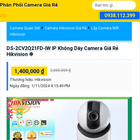
Phân Phối Camera Giá Rẻ
0938.112.399
Camera Quan Sát
Camera Hikvision Giá Rẻ
Lắp Camera Wifi
Hikvision
DS-2CV2Q21FD-IW IP Không Dây Camera Giá Rẻ
Hikvision ❇
1,400,000 ₫
2,000,000 ₫
Thương hiệu:
Hikvision
Ngày đăng:
1/11/2024 4:15:49 PM