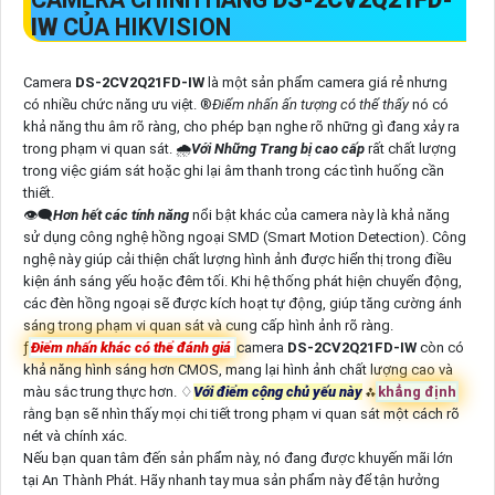
IW
CỦA HIKVISION
Camera
DS-2CV2Q21FD-IW
là một sản phẩm camera giá rẻ nhưng
có nhiều chức năng ưu việt. ®️
Điểm nhấn ấn tượng có thể thấy
nó có
khả năng thu âm rõ ràng, cho phép bạn nghe rõ những gì đang xảy ra
trong phạm vi quan sát. 🌧️
Với Những Trang bị cao cấp
rất chất lượng
trong việc giám sát hoặc ghi lại âm thanh trong các tình huống cần
thiết.
👁️‍🗨
Hơn hết các tính năng
nổi bật khác của camera này là khả năng
sử dụng công nghệ hồng ngoại SMD (Smart Motion Detection). Công
nghệ này giúp cải thiện chất lượng hình ảnh được hiển thị trong điều
kiện ánh sáng yếu hoặc đêm tối. Khi hệ thống phát hiện chuyển động,
các đèn hồng ngoại sẽ được kích hoạt tự động, giúp tăng cường ánh
sáng trong phạm vi quan sát và cung cấp hình ảnh rõ ràng.
ƒ
Điểm nhấn khác có thể đánh giá
camera
DS-2CV2Q21FD-IW
còn có
khả năng hình sáng hơn CMOS, mang lại hình ảnh chất lượng cao và
màu sắc trung thực hơn. ♢
Với điểm cộng chủ yếu này
⁂
khẳng định
rằng bạn sẽ nhìn thấy mọi chi tiết trong phạm vi quan sát một cách rõ
nét và chính xác.
Nếu bạn quan tâm đến sản phẩm này, nó đang được khuyến mãi lớn
tại An Thành Phát. Hãy nhanh tay mua sản phẩm này để tận hưởng