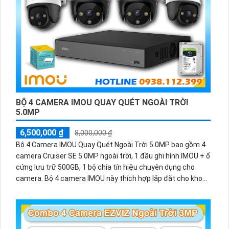
camera cung cấp âm thanh và loa rõ ràng, phù hợp với
nhiều môi trường, đặc biệt là xưởng sản xuất.
BỘ 4 CAMERA IMOU QUAY QUÉT NGOÀI TRỜI
5.0MP
6,500,000 ₫
8,000,000 ₫
Bộ 4 Camera IMOU Quay Quét Ngoài Trời 5.0MP bao gồm 4
camera Cruiser SE 5.0MP ngoài trời, 1 đầu ghi hình IMOU + ổ
cứng lưu trữ 500GB, 1 bộ chia tín hiệu chuyên dụng cho
camera. Bộ 4 camera IMOU này thích hợp lắp đặt cho kho
hàng, nhà xưởng, khu phố và khu vực cần giám sát ngoài
trời.