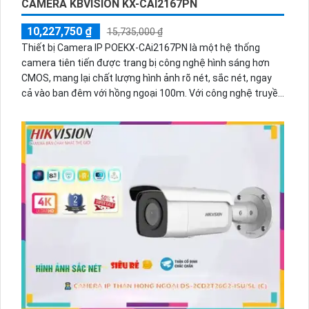
CAMERA KBVISION KX-CAI2167PN
10,227,750 ₫
15,735,000 ₫
Thiết bị Camera IP POEKX-CAi2167PN là một hệ thống
camera tiên tiến được trang bị công nghệ hình sáng hơn
CMOS, mang lại chất lượng hình ảnh rõ nét, sắc nét, ngay
cả vào ban đêm với hồng ngoại 100m. Với công nghệ truyền
tải hình ảnh qua mạng IP POE, người dùng có thể dễ dàng
lưu trữ và xem lại những hình ảnh với màu sắc sáng đẹp 2.0
MP. Đặc biệt, thiết bị này tích hợp công nghệ nhìn đêm chất
lượng Hồng Ngoại Smart IR, giúp cải thiện chất lượng hình
ảnh trong điều kiện ánh sáng yếu.