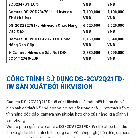
2CD2347G1-LU ✨
VNĐ
VNĐ
Camera DS-2CD2347G1-L Hikvision
7,100,000
7,100,000
Thiết kế Đẹp
VNĐ
VNĐ
DS-2CD2327G1-L Hikvision Chức Năng
6,020,000
6,020,000
Cao Cấp
VNĐ
VNĐ
Camera DS-2CD1T47G2-LUF Chức
3,150,000
3,840,000
Năng Cao Cấp
VNĐ
VNĐ
✨ Camera Hikvision Sắc Nét DS-
2,730,000
3,290,000
2CD1T27G0-LUF
VNĐ
VNĐ
CÔNG TRÌNH SỬ DỤNG
DS-2CV2Q21FD-
IW
SẢN XUẤT BỞI HIKVISION
Camera
DS-2CV2Q21FD-IW
của Hikvision là một thiết bị thu âm và
hình ảnh có thiết kế nhỏ gọn và dễ lắp đặt trong nhà. Được thiết kế với
tính năng độc đáo, camera này rất phù hợp cho cửa hàng, gia đình và
văn phòng.
Với độ phân giải cao, camera
DS-2CV2Q21FD-IW
cho phép bạn thu
âm và ghi lại hình ảnh chất lượng cao. Với công nghệ tiên tiến, camera