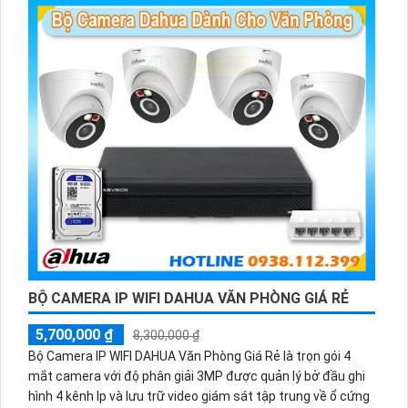
BỘ CAMERA IP WIFI DAHUA VĂN PHÒNG GIÁ RẺ
5,700,000 ₫
8,300,000 ₫
Bộ Camera IP WIFI DAHUA Văn Phòng Giá Rẻ là trọn gói 4
mắt camera với độ phân giải 3MP được quản lý bở đầu ghi
hình 4 kênh Ip và lưu trữ video giám sát tập trung về ổ cứng