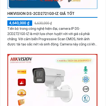
HIKVISION DS-2CD2721G0-IZ GIÁ TỐT
4,640,000 ₫
6,630,000 ₫
Tiến bộ trong công nghệ hiện đại, camera IP DS-
2CD2721G0-IZ là một lựa chọn tuyệt vời với giá cả phải
chăng. Với cảm biến Progressive Scan CMOS, hình ảnh
được tái tạo sắc nét và sinh động. Camera này cũng có khả
năng giám sát ban đêm với công nghệ Hồng Ngoại 40m,
mang lại màu sắc sáng đẹp. Với độ phân giải 2.0 MP và
công nghệ nén video H.265+/H.265/H.264+/H.264, camera
DS-2CD2721G0-IZ cung cấp hình ảnh chất lượng cao và tiết
kiệm băng thông. Hồng Ngoại Smart IR giúp điều chỉnh tự
động ánh sáng, tăng cường khả năng quan sát trong môi
trường thiếu sáng.