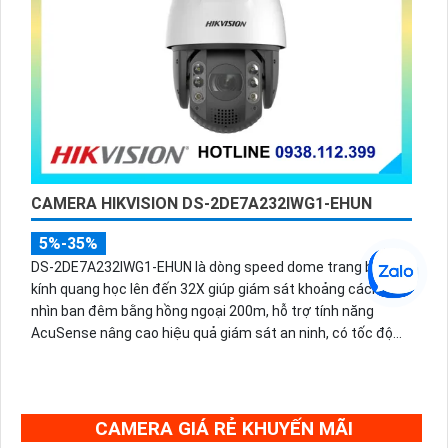
CAMERA HIKVISION DS-2DE7A232IWG1-EHUN
5%-35%
DS-2DE7A232IWG1-EHUN là dòng speed dome trang bị ống
kính quang học lên đến 32X giúp giám sát khoảng cách xa,
nhìn ban đêm bằng hồng ngoại 200m, hỗ trợ tính năng
AcuSense nâng cao hiệu quả giám sát an ninh, có tốc độ
lấy nét cao nhờ công nghệ Self-learning
CAMERA GIÁ RẺ KHUYẾN MÃI