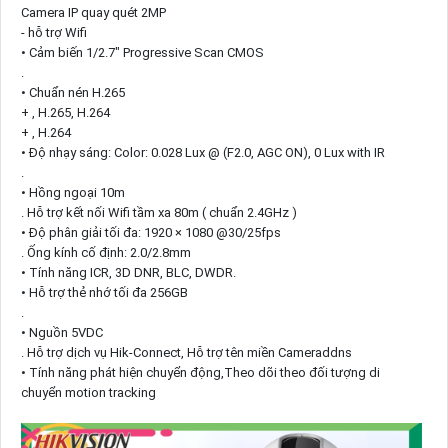
Camera IP quay quét 2MP
- hỗ trợ Wifi
• Cảm biến 1/2.7" Progressive Scan CMOS
.
• Chuẩn nén H.265
+ , H.265, H.264
+ , H.264
• Độ nhạy sáng: Color: 0.028 Lux @ (F2.0, AGC ON), 0 Lux with IR
.
• Hồng ngoại 10m
. Hỗ trợ kết nối Wifi tầm xa 80m ( chuẩn 2.4GHz )
• Độ phân giải tối đa: 1920 × 1080 @30/25fps
. Ống kính cố định: 2.0/2.8mm
• Tính năng ICR, 3D DNR, BLC, DWDR.
• Hỗ trợ thẻ nhớ tối đa 256GB
.
• Nguồn 5VDC
. Hỗ trợ dịch vụ Hik-Connect, Hỗ trợ tên miền Cameraddns
• Tính năng phát hiện chuyển động,Theo dõi theo đối tượng di
chuyển motion tracking