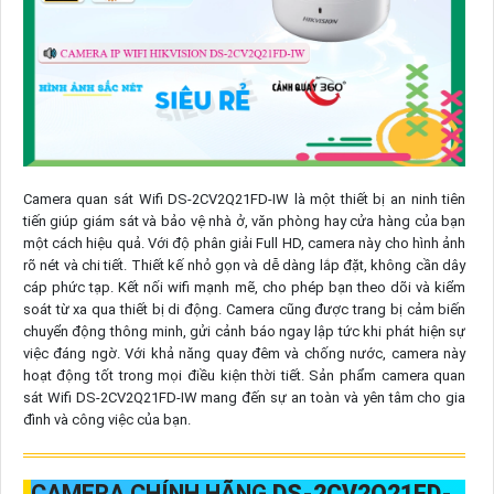
Camera quan sát Wifi DS-2CV2Q21FD-IW là một thiết bị an ninh tiên
tiến giúp giám sát và bảo vệ nhà ở, văn phòng hay cửa hàng của bạn
một cách hiệu quả. Với độ phân giải Full HD, camera này cho hình ảnh
rõ nét và chi tiết. Thiết kế nhỏ gọn và dễ dàng lắp đặt, không cần dây
cáp phức tạp. Kết nối wifi mạnh mẽ, cho phép bạn theo dõi và kiểm
soát từ xa qua thiết bị di động. Camera cũng được trang bị cảm biến
chuyển động thông minh, gửi cảnh báo ngay lập tức khi phát hiện sự
việc đáng ngờ. Với khả năng quay đêm và chống nước, camera này
hoạt động tốt trong mọi điều kiện thời tiết. Sản phẩm camera quan
sát Wifi DS-2CV2Q21FD-IW mang đến sự an toàn và yên tâm cho gia
đình và công việc của bạn.
CAMERA CHÍNH HÃNG
DS-2CV2Q21FD-