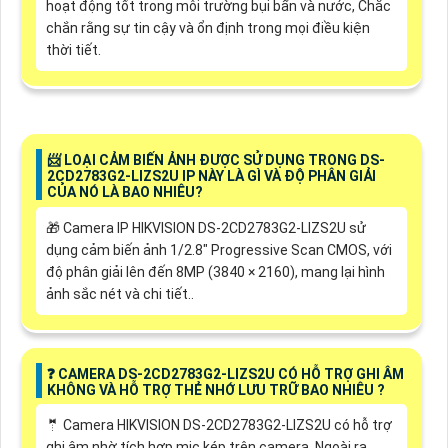
hoạt động tốt trong môi trường bụi bẩn và nước, Chắc
chắn rằng sự tin cậy và ổn định trong mọi điều kiện
thời tiết.
📨 LOẠI CẢM BIẾN ẢNH ĐƯỢC SỬ DỤNG TRONG DS-
2CD2783G2-LIZS2U IP NÀY LÀ GÌ VÀ ĐỘ PHÂN GIẢI
CỦA NÓ LÀ BAO NHIÊU?
🎁 Camera IP HIKVISION DS-2CD2783G2-LIZS2U sử
dụng cảm biến ảnh 1/2.8" Progressive Scan CMOS, với
độ phân giải lên đến 8MP (3840 × 2160), mang lại hình
ảnh sắc nét và chi tiết..
❓ CAMERA DS-2CD2783G2-LIZS2U CÓ HỖ TRỢ GHI ÂM
KHÔNG VÀ HỖ TRỢ THẺ NHỚ LƯU TRỮ BAO NHIÊU ?
🤵 Camera HIKVISION DS-2CD2783G2-LIZS2U có hỗ trợ
ghi âm nhờ tích hợp mic kép trên camera. Ngoài ra,