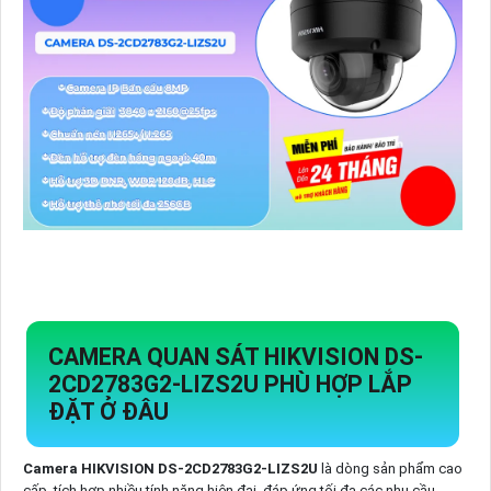
CAMERA QUAN SÁT HIKVISION DS-
2CD2783G2-LIZS2U PHÙ HỢP LẮP
ĐẶT Ở ĐÂU
Camera HIKVISION DS-2CD2783G2-LIZS2U
là dòng sản phẩm cao
cấp, tích hợp nhiều tính năng hiện đại, đáp ứng tối đa các nhu cầu