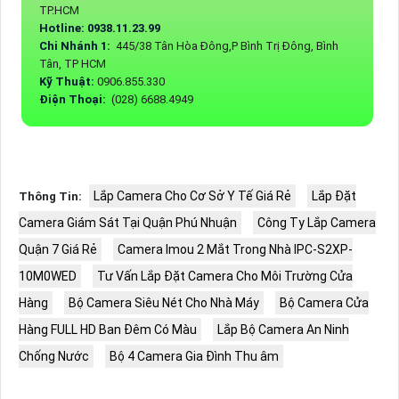
TP.HCM
Hotline: 0938.11.23.99
Chi Nhánh 1:
445/38 Tân Hòa Đông,P Bình Trị Đông, Bình
Tân, TP HCM
Kỹ Thuật:
0906.855.330
Điện Thoại:
(028) 6688.4949
Lắp Camera Cho Cơ Sở Y Tế Giá Rẻ
Lắp Đặt
Thông Tin:
Camera Giám Sát Tại Quận Phú Nhuận
Công Ty Lắp Camera
Quận 7 Giá Rẻ
Camera Imou 2 Mắt Trong Nhà IPC-S2XP-
10M0WED
Tư Vấn Lắp Đặt Camera Cho Môi Trường Cửa
Hàng
Bộ Camera Siêu Nét Cho Nhà Máy
Bộ Camera Cửa
Hàng FULL HD Ban Đêm Có Màu
Lắp Bộ Camera An Ninh
Chống Nước
Bộ 4 Camera Gia Đình Thu âm