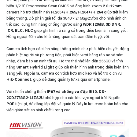
biến 1/2.8" Progressive Scan CMOS và ống kính zoom
2.8-12mm
,
camera hỗ trợ chuẩn nén
H.265+/H.265/H.264+/H.264
giúp tiết kiệm
băng thông. Độ phân giải tối đa 3840 × 2160@25fps cho hình ảnh chi
tiết cao, cùng tính năng chống ngược sáng
WDR 120dB, 3D DNR,
ICR, BLC, HLC
giúp ghi hình rõ ràng cả trong điều kiện ánh sáng yếu.
Hồng ngoại 40m cho khả năng quan sát ban đêm tuyệt vời.
Camera tích hợp các tính năng thông minh như phát hiện chuyển động
phân biệt người và phương tiện, phát hiện vượt hàng rào ảo và xâm
nhập, đảm bảo an ninh tối ưu. Hỗ trợ thẻ nhớ lên đến 256GB và tính
năng
Smart Hybrid Light
giúp cải thiện hình ảnh trong điều kiện ánh
sáng yếu. Ngoài ra, camera còn tích hợp mic kép và hỗ trợ dịch vụ
Hik-Connect
, giúp dễ dàng quản lý từ xa qua smartphone.
Với chuẩn chống thấm
IP67 và chống va đập IK10, DS-
2CD2783G2-LIZS2U
phù hợp cho các khu vực ngoài trời. Nguồn
POE
tiện lợi, dễ dàng lắp đặt và quản lý. Đây là lựa chọn hoàn hảo cho
việc giám sát an ninh chất lượng cao.