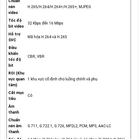
Chuẩn
nén
H.265/H.264/H.264+/H.265+, MJPEG
video
Tốc độ
32 Kbps đến 16 Mbps
bit video
Hỗ trợ
Mã hóa H.264 và H.265
SVC
Điều
khiển
CBR, VBR
tốc độ
bit
ROI (Khu
vực quan
1 khu vực cố định cho luồng chính và phụ
tâm)
Cắt mục
Có
tiêu
Âm
thanh
Chuẩn
nén âm
G.711, G.722.1, G.726, MP2L2, PCM, MP3, AAC-LC
thanh