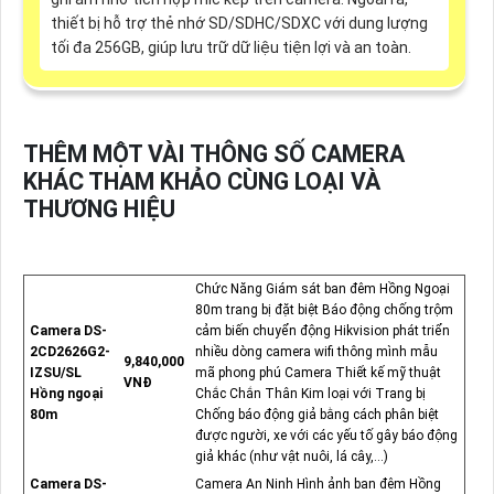
thiết bị hỗ trợ thẻ nhớ SD/SDHC/SDXC với dung lượng
tối đa 256GB, giúp lưu trữ dữ liệu tiện lợi và an toàn.
THÊM MỘT VÀI THÔNG SỐ CAMERA
KHÁC THAM KHẢO CÙNG LOẠI VÀ
THƯƠNG HIỆU
Chức Năng Giám sát ban đêm Hồng Ngoại
80m trang bị đặt biệt Báo động chống trộm
Camera DS-
cảm biến chuyển động Hikvision phát triển
2CD2626G2-
nhiều dòng camera wifi thông mình mẫu
9,840,000
IZSU/SL
mã phong phú Camera Thiết kế mỹ thuật
VNĐ
Hồng ngoại
Chắc Chắn Thân Kim loại với Trang bị
80m
Chống báo động giả bằng cách phân biệt
được người, xe với các yếu tố gây báo động
giả khác (như vật nuôi, lá cây,...)
Camera DS-
Camera An Ninh Hình ảnh ban đêm Hồng