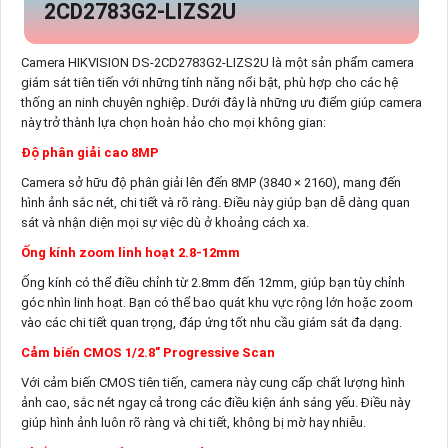
2CD2783G2-LIZS2U
Camera HIKVISION DS-2CD2783G2-LIZS2U là một sản phẩm camera
giám sát tiên tiến với những tính năng nổi bật, phù hợp cho các hệ
thống an ninh chuyên nghiệp. Dưới đây là những ưu điểm giúp camera
này trở thành lựa chọn hoàn hảo cho mọi không gian:
Độ phân giải cao 8MP
Camera sở hữu độ phân giải lên đến 8MP (3840 × 2160), mang đến
hình ảnh sắc nét, chi tiết và rõ ràng. Điều này giúp bạn dễ dàng quan
sát và nhận diện mọi sự việc dù ở khoảng cách xa.
Ống kính zoom linh hoạt 2.8-12mm
Ống kính có thể điều chỉnh từ 2.8mm đến 12mm, giúp bạn tùy chỉnh
góc nhìn linh hoạt. Bạn có thể bao quát khu vực rộng lớn hoặc zoom
vào các chi tiết quan trọng, đáp ứng tốt nhu cầu giám sát đa dạng.
Cảm biến CMOS 1/2.8" Progressive Scan
Với cảm biến CMOS tiên tiến, camera này cung cấp chất lượng hình
ảnh cao, sắc nét ngay cả trong các điều kiện ánh sáng yếu. Điều này
giúp hình ảnh luôn rõ ràng và chi tiết, không bị mờ hay nhiễu.