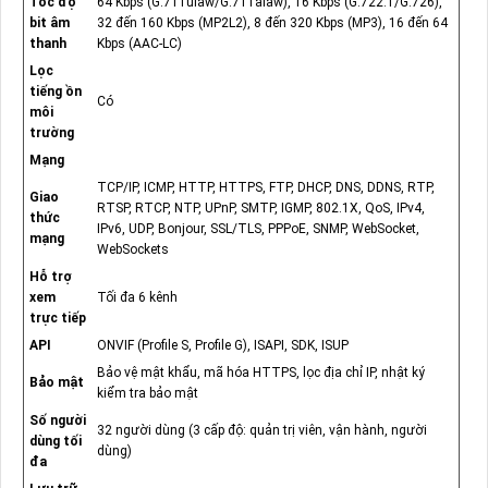
Tốc độ
64 Kbps (G.711ulaw/G.711alaw), 16 Kbps (G.722.1/G.726),
bit âm
32 đến 160 Kbps (MP2L2), 8 đến 320 Kbps (MP3), 16 đến 64
thanh
Kbps (AAC-LC)
Lọc
tiếng ồn
Có
môi
trường
Mạng
TCP/IP, ICMP, HTTP, HTTPS, FTP, DHCP, DNS, DDNS, RTP,
Giao
RTSP, RTCP, NTP, UPnP, SMTP, IGMP, 802.1X, QoS, IPv4,
thức
IPv6, UDP, Bonjour, SSL/TLS, PPPoE, SNMP, WebSocket,
mạng
WebSockets
Hỗ trợ
xem
Tối đa 6 kênh
trực tiếp
API
ONVIF (Profile S, Profile G), ISAPI, SDK, ISUP
Bảo vệ mật khẩu, mã hóa HTTPS, lọc địa chỉ IP, nhật ký
Bảo mật
kiểm tra bảo mật
Số người
32 người dùng (3 cấp độ: quản trị viên, vận hành, người
dùng tối
dùng)
đa