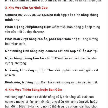
Nhà kho, khu vực lưu trữ:
Giám sát an ninh, bảo vệ tài sản hiệu quả.
3. Khu Vực Cần An Ninh Cao
Camera DS-2CD2783G2-LIZS2U tích hợp các tính năng thông
minh như:
Phân biệt người/phương tiện:
Giảm thiểu báo động giả, tập trung
vào các mối đe dọa thực sự.
Phát hiện vượt hàng rào ảo, phát hiện xâm nhập:
Tăng cường
bảo vệ an ninh.
Nhờ những tính năng này, camera rất phù hợp để lắp đặt tại:
Ngân hàng, trung tâm tài chính:
Đảm bảo an toàn cho các khu
vực quan trọng.
Nhà máy, khu công nghiệp:
Theo dõi quy trình sản xuất, giám sát
an ninh.
Bệnh viện, trường học:
Đảm bảo môi trường an toàn và bảo mật.
4. Khu Vực Thiếu Sáng hoặc Ban Đêm
Với công nghệ Smart IR và khả năng xử lý ánh sáng yếu xuất sắc,
camera mang lại hình ảnh rõ nét trong điều kiện ánh sáng yếu hoặc
ban đêm. Điều này làm cho nó trở thành sự lựa chọn hoàn hảo cho: