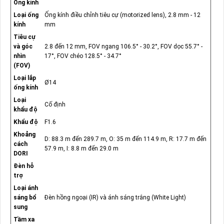
Ống kính
Loại ống
Ống kính điều chỉnh tiêu cự (motorized lens), 2.8 mm - 12
kính
mm
Tiêu cự
và góc
2.8 đến 12 mm, FOV ngang 106.5° - 30.2°, FOV dọc 55.7° -
nhìn
17°, FOV chéo 128.5° - 34.7°
(FOV)
Loại lắp
Ø14
ống kính
Loại
Cố định
khẩu độ
Khẩu độ
F1.6
Khoảng
D: 88.3 m đến 289.7 m, O: 35 m đến 114.9 m, R: 17.7 m đến
cách
57.9 m, I: 8.8 m đến 29.0 m
DORI
Đèn hỗ
trợ
Loại ánh
sáng bổ
Đèn hồng ngoại (IR) và ánh sáng trắng (White Light)
sung
Tầm xa