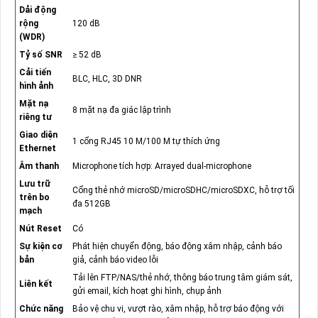
Dải động
rộng
120 dB
(WDR)
Tỷ số SNR
≥ 52 dB
Cải tiến
BLC, HLC, 3D DNR
hình ảnh
Mặt nạ
8 mặt nạ đa giác lập trình
riêng tư
Giao diện
1 cổng RJ45 10 M/100 M tự thích ứng
Ethernet
Âm thanh
Microphone tích hợp: Arrayed dual-microphone
Lưu trữ
Cổng thẻ nhớ microSD/microSDHC/microSDXC, hỗ trợ tối
trên bo
đa 512GB
mạch
Nút Reset
Có
Sự kiện cơ
Phát hiện chuyển động, báo động xâm nhập, cảnh báo
bản
giả, cảnh báo video lỗi
Tải lên FTP/NAS/thẻ nhớ, thông báo trung tâm giám sát,
Liên kết
gửi email, kích hoạt ghi hình, chụp ảnh
Chức năng
Bảo vệ chu vi, vượt rào, xâm nhập, hỗ trợ báo động với