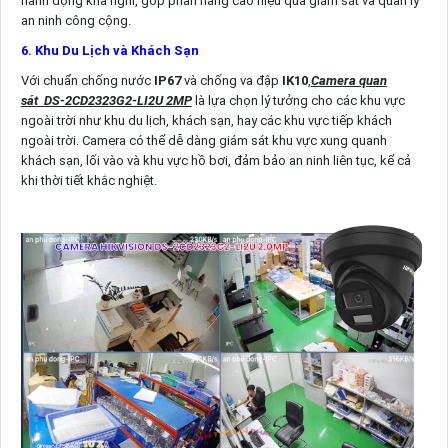
hành động khả nghi, góp phần nâng cao hiệu quả giám sát và quản lý
an ninh công cộng.
6. Khu Du Lịch và Khách Sạn
Với chuẩn chống nước
IP67
và chống va đập
IK10
,
Camera quan
sát DS-2CD2323G2-LI2U 2MP
là lựa chọn lý tưởng cho các khu vực
ngoài trời như khu du lịch, khách sạn, hay các khu vực tiếp khách
ngoài trời. Camera có thể dễ dàng giám sát khu vực xung quanh
khách sạn, lối vào và khu vực hồ bơi, đảm bảo an ninh liên tục, kể cả
khi thời tiết khắc nghiệt.