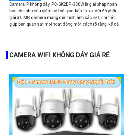
Camera IP không dây IPC-GK2DP-3C0W là giải pháp hoàn
hảo cho nhu cầu giám sát và giao tiếp từ xa. Với độ phân
giải 3.0 MP, camera mang đến hình ảnh sắc nét, chi tiết,
giúp bạn quan sát mọi hoạt động một cách rõ ràng, kể cả
trong điều kiện thiếu sáng nhờ công nghệ hồng ngoại 10m.
Với thiết kế xoay 360 độ linh hoạt, cho phép bạn quan sát
toàn bộ không gian.
CAMERA WIFI KHÔNG DÂY GIÁ RẺ