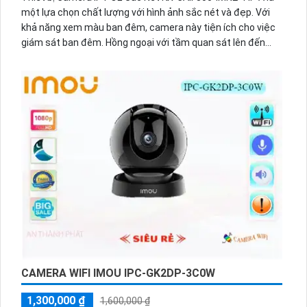
một lựa chọn chất lượng với hình ảnh sắc nét và đẹp. Với
khả năng xem màu ban đêm, camera này tiện ích cho việc
giám sát ban đêm. Hồng ngoại với tầm quan sát lên đến
50m cho phép quan sát xa và rõ ràng. Với dạng dome kim
loại, đây là một thiết bị chuyên dụng cho gia đình. Sử dụng
nền tảng IP POE giúp dễ dàng nâng cấp hệ thống camera.
Đặc biệt, camera này tích hợp công nghệ AI, nâng cao khả
năng nhận diện và phân loại vật thể.
CAMERA WIFI IMOU IPC-GK2DP-3C0W
1,300,000 ₫
1,600,000 ₫