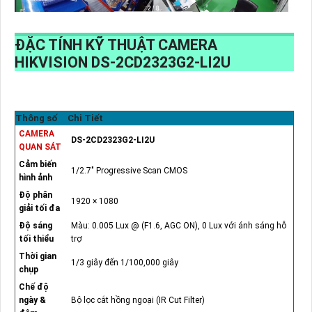
ĐẶC TÍNH KỸ THUẬT CAMERA
HIKVISION DS-2CD2323G2-LI2U
Thông số
Chi Tiết
CAMERA
DS-2CD2323G2-LI2U
QUAN SÁT
Cảm biến
1/2.7" Progressive Scan CMOS
hình ảnh
Độ phân
1920 × 1080
giải tối đa
Độ sáng
Màu: 0.005 Lux @ (F1.6, AGC ON), 0 Lux với ánh sáng hỗ
tối thiểu
trợ
Thời gian
1/3 giây đến 1/100,000 giây
chụp
Chế độ
ngày &
Bộ lọc cắt hồng ngoại (IR Cut Filter)