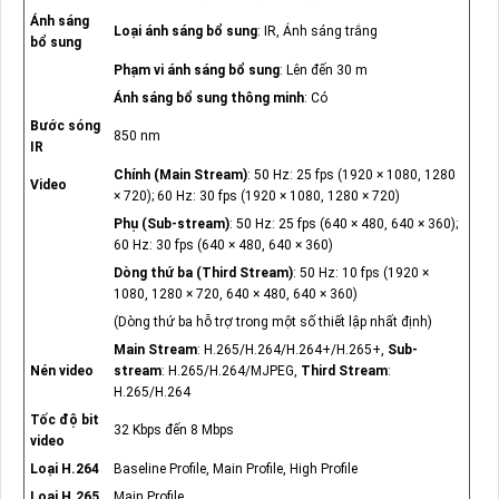
Ánh sáng
Loại ánh sáng bổ sung
: IR, Ánh sáng trắng
bổ sung
Phạm vi ánh sáng bổ sung
: Lên đến 30 m
Ánh sáng bổ sung thông minh
: Có
Bước sóng
850 nm
IR
Chính (Main Stream)
: 50 Hz: 25 fps (1920 × 1080, 1280
Video
× 720); 60 Hz: 30 fps (1920 × 1080, 1280 × 720)
Phụ (Sub-stream)
: 50 Hz: 25 fps (640 × 480, 640 × 360);
60 Hz: 30 fps (640 × 480, 640 × 360)
Dòng thứ ba (Third Stream)
: 50 Hz: 10 fps (1920 ×
1080, 1280 × 720, 640 × 480, 640 × 360)
(Dòng thứ ba hỗ trợ trong một số thiết lập nhất định)
Main Stream
: H.265/H.264/H.264+/H.265+,
Sub-
Nén video
stream
: H.265/H.264/MJPEG,
Third Stream
:
H.265/H.264
Tốc độ bit
32 Kbps đến 8 Mbps
video
Loại H.264
Baseline Profile, Main Profile, High Profile
Loại H.265
Main Profile