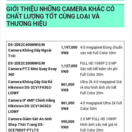
GIỚI THIỆU NHỮNG CAMERA KHÁC CÓ
CHẤT LƯỢNG TỐT CÙNG LOẠI VÀ
THƯƠNG HIỆU
DS-2DE2C400MWG/W
1,197,000
4.0 megapixel Đúng chuẩn
Camera Không Dây Ngoài
VNĐ
sắc nét Full Color 30m
Trời
DS-2DE2C200MWG/W
FULL HD 1080P 2.0 MP
1,127,000
Camera PTZ Mini Quay Xoay
Sắc nét tiết kiệm chi phí
VNĐ
360
Full Color 30m
Camera Không Dây Giá Rẻ
Ultra 2k 4.0 megapixel Giá
861,000
Hikvision DS-2CV1F43G2-
rẻ cho hình ảnh chi tiết
VNĐ
LIDWF
Full Color 20m
Camera IP 4MP Chính Hãng
861,000
4.0 megapixel Ultra 2k Full
Hikvision DS-2CV1043G2-
VNĐ
Color 30m
LIDWF
Camera Giám Sát An ninh
2.0 MP FULL HD 1080P
950,000
Shop Thời Trang DS-
Hình ảnh sắc nét giá rẻ
VNĐ
2CE70D0T-PTLTS
Full Color 20m