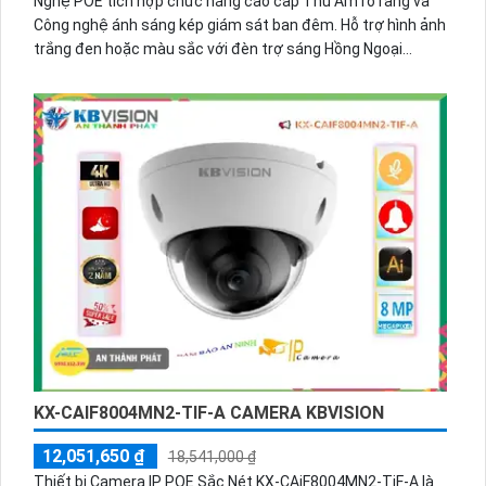
Nghệ POE tích hợp chức năng cao cấp Thu Âm rõ ràng và
Công nghệ ánh sáng kép giám sát ban đêm. Hỗ trợ hình ảnh
trắng đen hoặc màu sắc với đèn trợ sáng Hồng Ngoại
Smart IR Phân Biệt Người Công nghệ xử lý hình ảnh thiếu
sáng Hồng Ngoại Smart IR giúp hình sáng hơn CMOS cho
phép xem được ban đêm từ xa tới 40m.
KX-CAIF8004MN2-TIF-A CAMERA KBVISION
12,051,650 ₫
18,541,000 ₫
Thiết bị Camera IP POE Sắc Nét KX-CAiF8004MN2-TiF-A là