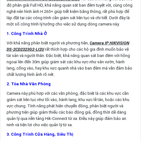
độ phân giải Full HD, khả năng quan sát ban đêm tuyệt vời, cùng công
nghệ nén hình ảnh H.265+ giúp tiết kiệm băng thông, rất phù hợp để
lắp đặt tại các công trình cần giám sát liên tục và chi tiết. Dưới đây là
một số công trình lý tưởng cho việc sử dụng dòng camera này.
1. Công Trình Nhà Ở
Với khả năng phân biệt người và phương tiện,
Camera IP HIKVISION
DS-2CD2323G2-LI2U
rất thích hợp cho các hộ gia đình muốn bảo vệ
tài sản và người thân. Đặc biệt, khả năng quan sát ban đêm với hồng
ngoại lên đến 30m giúp giám sát các khu vực như sân vườn, hành
lang, cổng vào, hay khu vực quanh nhà vào ban đêm mà vẫn đảm bảo
chất lượng hình ảnh rõ nét.
2. Tòa Nhà Văn Phòng
Camera này phù hợp với các văn phòng, đặc biệt là các khu vực cần
giám sát liên tục như lối vào, hành lang, khu vực lễ tân, hoặc các khu
vực chung. Tính năng phát hiện chuyển động, phân biệt người và
phương tiện giúp giảm thiểu các báo động giả, đồng thời dễ dàng
quản lý qua nền tảng Hik-Connect từ xa. Điều này giúp đảm bảo an
ninh và tiện lợi cho việc quản lý từ xa.
3. Công Trình Cửa Hàng, Siêu Thị