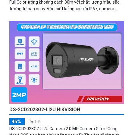
Full Color trong khoảng cách 30m với chất lượng màu sắc
tương tự ban ngày. Với thiết kế ngoại trời IP67, camera
cung cấp khả năng theo dõi chuyển động Tracking 360 độ.
Được trang bị khe cắm thẻ nhớ Micro SD, cho phép lưu trữ
dữ liệu tại chỗ. Camera cũng có chức năng thu âm và loa
cao cấp, cùng với cấu hình tiết kiệm điện với nguồn 12V
ONVIF H.265/H.264+/H.264.Camera giá rẻ IP Wifi KX-S5BW
với tính năng Ánh Sáng Kép thông minh, giám sát ban đêm
Full Color 30m. Thiết kế ngoại trời tinh tế, IP67. Trang bị
Tracking chuyển động, kết nối dễ dàng. Lưu dữ liệu trên thẻ
nhớ Micro SD. Thu Âm và Loa cao cấp, tiết kiệm điện với
nguồn 12V. H.265/H.264+/H.264.
DS-2CD2023G2-LI2U HIKVISION
45%
liên hệ
DS-2CD2023G2-LI2U Camera 2.0 MP Camera Giá re Công