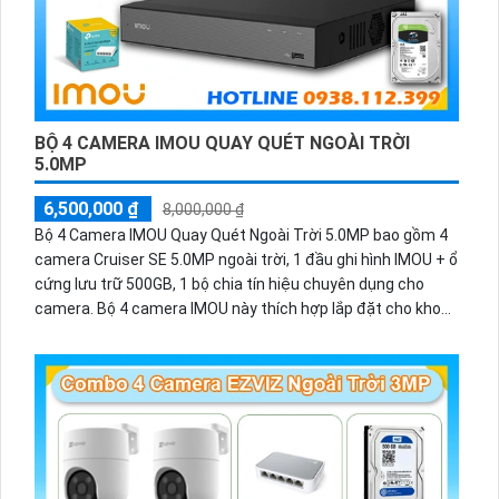
BỘ 4 CAMERA IMOU QUAY QUÉT NGOÀI TRỜI
5.0MP
6,500,000 ₫
8,000,000 ₫
Bộ 4 Camera IMOU Quay Quét Ngoài Trời 5.0MP bao gồm 4
camera Cruiser SE 5.0MP ngoài trời, 1 đầu ghi hình IMOU + ổ
cứng lưu trữ 500GB, 1 bộ chia tín hiệu chuyên dụng cho
camera. Bộ 4 camera IMOU này thích hợp lắp đặt cho kho
hàng, nhà xưởng, khu phố và khu vực cần giám sát ngoài
trời.