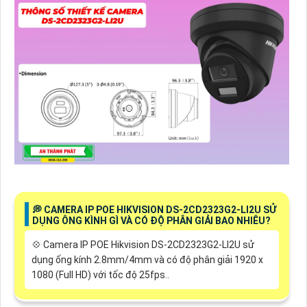
️💭 CAMERA IP POE HIKVISION DS-2CD2323G2-LI2U SỬ
DỤNG ÔNG KÌNH GÌ VÀ CÓ ĐỘ PHÂN GIẢI BAO NHIÊU?
💠 Camera IP POE Hikvision DS-2CD2323G2-LI2U sử
dụng ống kính 2.8mm/4mm và có độ phân giải 1920 x
1080 (Full HD) với tốc độ 25fps..