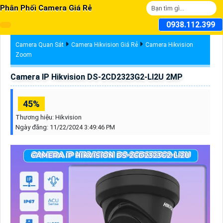
Phân Phối Camera Giá Rẻ
0938.112.399
Camera Quan Sát
Camera Hikvision Giá Rẻ
Camera Hikvision
Zoom
Camera IP Hikvision DS-2CD2323G2-LI2U 2MP
45%
Thương hiệu:
Hikvision
Ngày đăng:
11/22/2024 3:49:46 PM