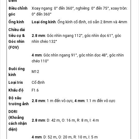
đêm
Điều chỉnh
Xoay ngang: 0° đến 360°, nghiêng: 0° đến 75°, xoay tròn:
góc
0° đến 360°
Ống kính
Loại ống kính
: Ống kính cố định, có sẵn 2.8mm và 4mm
Chiều dài
tiêu cự &
2.8 mm
: Góc nhìn ngang 112°, góc nhìn dọc 61°, góc
Góc nhìn
nhìn chéo 132°
(FOV)
4 mm
: Góc nhìn ngang 91°, góc nhìn dọc 48°, góc nhìn
chéo 110°
Đuôi ống
M12
kính
Loại Iris
Cố định
Khẩu độ
F1.6
Độ sâu
2.8 mm
: 1 m đến vô cực,
4 mm
: 1.1 m đến vô cực
trường ảnh
DORI
(Khoảng
2.8 mm
: D: 42 m, O: 16 m, R: 8 m, I: 4 m
cách nhận
diện)
4 mm
: D: 52 m, O: 20 m, R: 10 m, I: 5 m