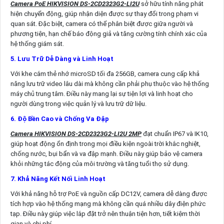
Camera PoE HIKVISION DS-2CD2323G2-LI2U
sở hữu tính năng phát
hiện chuyển động, giúp nhận diện được sự thay đổi trong phạm vi
quan sát. Đặc biệt, camera có thể phân biệt được giữa người và
phương tiện, hạn chế báo động giả và tăng cường tính chính xác của
hệ thống giám sát.
5. Lưu Trữ Dễ Dàng và Linh Hoạt
Với khe cắm thẻ nhớ microSD tối đa 256GB, camera cung cấp khả
năng lưu trữ video lâu dài mà không cần phải phụ thuộc vào hệ thống
máy chủ trung tâm. Điều này mang lại sự tiện lợi và linh hoạt cho
người dùng trong việc quản lý và lưu trữ dữ liệu.
6. Độ Bền Cao và Chống Va Đập
Camera HIKVISION DS-2CD2323G2-LI2U 2MP
đạt chuẩn IP67 và IK10,
giúp hoạt động ổn định trong mọi điều kiện ngoài trời khắc nghiệt,
chống nước, bụi bẩn và va đập mạnh. Điều này giúp bảo vệ camera
khỏi những tác động của môi trường và tăng tuổi thọ sử dụng.
7. Khả Năng Kết Nối Linh Hoạt
Với khả năng hỗ trợ PoE và nguồn cấp DC12V, camera dễ dàng được
tích hợp vào hệ thống mạng mà không cần quá nhiều dây điện phức
tạp. Điều này giúp việc lắp đặt trở nên thuận tiện hơn, tiết kiệm thời
gian và chi phí.