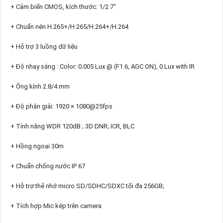
+ Cảm biến CMOS, kích thước: 1/2.7"
+ Chuẩn nén H.265+/H.265/H.264+/H.264
+ Hỗ trợ 3 luồng dữ liệu
+ Độ nhạy sáng : Color: 0.005 Lux @ (F1.6, AGC ON), 0 Lux with IR
+ Ông kính 2.8/4 mm
+ Độ phân giải: 1920 × 1080@25fps
+ Tính năng WDR 120dB ; 3D DNR; ICR, BLC
+ Hồng ngoại 30m
+ Chuẩn chống nước IP 67
+ Hỗ trợ thẻ nhớ micro SD/SDHC/SDXC tối đa 256GB;
+ Tích hợp Mic kép trên camera