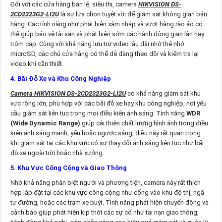
Đối với các cửa hàng bán lẻ, siêu thị, camera
HIKVISION DS-
2CD2323G2-LI2U
là sự lựa chọn tuyệt vời để giám sát không gian bán
hàng. Các tính năng như phát hiện xâm nhập và vượt hàng rào ảo có
thể giúp bảo vệ tài sản và phát hiện sớm các hành động gian lận hay
trộm cắp. Cùng với khả năng lưu trữ video lâu dài nhờ thẻ nhớ
microSD, các chủ cửa hàng có thể dễ dàng theo dõi và kiểm tra lại
video khi cần thiết.
4. Bãi Đỗ Xe và Khu Công Nghiệp
Camera HIKVISION DS-2CD2323G2-LI2U
có khả năng giám sát khu
vực rộng lớn, phù hợp với các bãi đỗ xe hay khu công nghiệp, nơi yêu
cầu giám sát liên tục trong mọi điều kiện ánh sáng. Tính năng
WDR
(Wide Dynamic Range)
giúp cải thiện chất lượng hình ảnh trong điều
kiện ánh sáng mạnh, yếu hoặc ngược sáng, điều này rất quan trọng
khi giám sát tại các khu vực có sự thay đổi ánh sáng liên tục như bãi
đỗ xe ngoài trời hoặc nhà xưởng.
5. Khu Vực Công Cộng và Giao Thông
Nhờ khả năng phân biệt người và phương tiện, camera này rất thích
hợp lắp đặt tại các khu vực công cộng như cổng vào khu đô thị, ngã
tư đường, hoặc các trạm xe buýt. Tính năng phát hiện chuyển động và
cảnh báo giúp phát hiện kịp thời các sự cố như tai nạn giao thông,