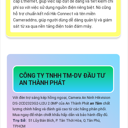
cáp Ethernet, giúp việc lắp đặt dễ dàng và tiết kiệm chi
phí so với việc sử dụng nguồn điện riêng biệt. Nó cũng
hỗ trợ chuẩn kết nối Hik-Connect và tên miền
Cameraddns, giúp người dùng dễ dàng quản lý và giám
sát từ xa qua nền tảng điện toán đám mây..
CÔNG TY TNHH TM-DV ĐẦU TƯ
AN THÀNH PHÁT
Với đèn trợ sáng kép hồng ngoại, Camera An Ninh Hikvision
DS-2CD2323G2-LI2U 2.0MP của An Thành Phát
an Tâm
chất
lượng chính hãng và đánh giá cao từ các hãng phân phối.
Mua ngay để nhận chiết khấu hấp dẫn và bảo hành đầy đủ.
Trụ Sở:
51 Lũy Bán Bích, P. Tân Thới Hòa, Q.Tân Phú,
TP.HCM