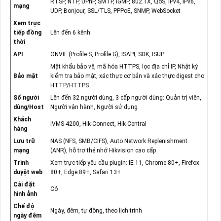
RTSP, NTP, UPnP, SMTP, IGMP, 802.1X, QoS, IPv4, IPv6,
mạng
UDP, Bonjour, SSL/TLS, PPPoE, SNMP, WebSocket
Xem trực
tiếp đồng
Lên đến 6 kênh
thời
API
ONVIF (Profile S, Profile G), ISAPI, SDK, ISUP
Mật khẩu bảo vệ, mã hóa HTTPS, lọc địa chỉ IP, Nhật ký
Bảo mật
kiểm tra bảo mật, xác thực cơ bản và xác thực digest cho
HTTP/HTTPS
Số người
Lên đến 32 người dùng, 3 cấp người dùng: Quản trị viên,
dùng/Host
Người vận hành, Người sử dụng
Khách
iVMS-4200, Hik-Connect, Hik-Central
hàng
Lưu trữ
NAS (NFS, SMB/CIFS), Auto Network Replenishment
mạng
(ANR), hỗ trợ thẻ nhớ Hikvision cao cấp
Trình
Xem trực tiếp yêu cầu plugin: IE 11, Chrome 80+, Firefox
duyệt web
80+, Edge 89+, Safari 13+
Cài đặt
Có
hình ảnh
Chế độ
Ngày, đêm, tự động, theo lịch trình
ngày đêm