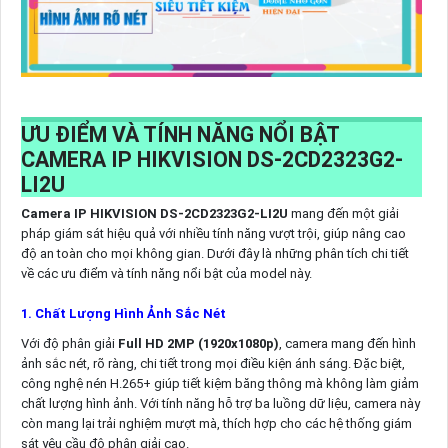
ƯU ĐIỂM VÀ TÍNH NĂNG NỔI BẬT
CAMERA IP HIKVISION DS-2CD2323G2-
LI2U
Camera IP HIKVISION DS-2CD2323G2-LI2U
mang đến một giải
pháp giám sát hiệu quả với nhiều tính năng vượt trội, giúp nâng cao
độ an toàn cho mọi không gian. Dưới đây là những phân tích chi tiết
về các ưu điểm và tính năng nổi bật của model này.
1. Chất Lượng Hình Ảnh Sắc Nét
Với độ phân giải
Full HD 2MP (1920x1080p)
, camera mang đến hình
ảnh sắc nét, rõ ràng, chi tiết trong mọi điều kiện ánh sáng. Đặc biệt,
công nghệ nén H.265+ giúp tiết kiệm băng thông mà không làm giảm
chất lượng hình ảnh. Với tính năng hỗ trợ ba luồng dữ liệu, camera này
còn mang lại trải nghiệm mượt mà, thích hợp cho các hệ thống giám
sát yêu cầu độ phân giải cao.