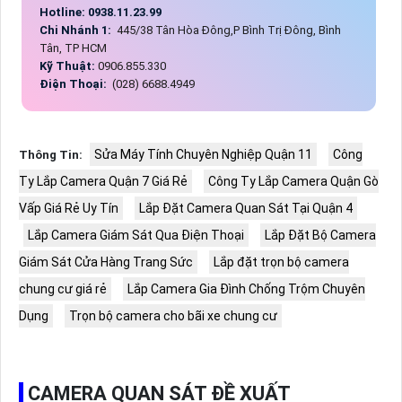
Hotline: 0938.11.23.99
Chi Nhánh 1:
445/38 Tân Hòa Đông,P Bình Trị Đông, Bình
Tân, TP HCM
Kỹ Thuật:
0906.855.330
Điện Thoại:
(028) 6688.4949
Sửa Máy Tính Chuyên Nghiệp Quận 11
Công
Thông Tin:
Ty Lắp Camera Quận 7 Giá Rẻ
Công Ty Lắp Camera Quận Gò
Vấp Giá Rẻ Uy Tín
Lắp Đặt Camera Quan Sát Tại Quận 4
Lắp Camera Giám Sát Qua Điện Thoại
Lắp Đặt Bộ Camera
Giám Sát Cửa Hàng Trang Sức
Lắp đặt trọn bộ camera
chung cư giá rẻ
Lắp Camera Gia Đình Chống Trộm Chuyên
Dụng
Trọn bộ camera cho bãi xe chung cư
CAMERA QUAN SÁT ĐỀ XUẤT