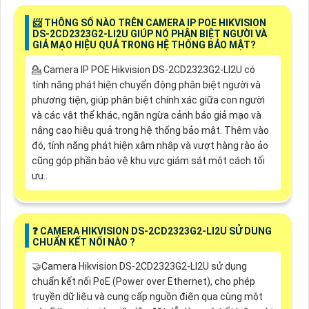
📨 THÔNG SỐ NÀO TRÊN CAMERA IP POE HIKVISION
DS-2CD2323G2-LI2U GIÚP NÓ PHÂN BIỆT NGƯỜI VÀ
GIẢ MẠO HIỆU QUẢ TRONG HỆ THỐNG BẢO MẬT?
💁 Camera IP POE Hikvision DS-2CD2323G2-LI2U có
tính năng phát hiện chuyển động phân biệt người và
phương tiện, giúp phân biệt chính xác giữa con người
và các vật thể khác, ngăn ngừa cảnh báo giả mạo và
nâng cao hiệu quả trong hệ thống bảo mật. Thêm vào
đó, tính năng phát hiện xâm nhập và vượt hàng rào ảo
cũng góp phần bảo vệ khu vực giám sát một cách tối
ưu..
❓ CAMERA HIKVISION DS-2CD2323G2-LI2U SỬ DUNG
CHUẨN KẾT NỐI NÀO ?
🤝Camera Hikvision DS-2CD2323G2-LI2U sử dụng
chuẩn kết nối PoE (Power over Ethernet), cho phép
truyền dữ liệu và cung cấp nguồn điện qua cùng một