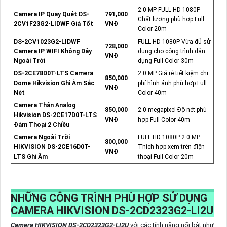
2.0 MP FULL HD 1080P
Camera IP Quay Quét DS-
791,000
Chất lượng phù hợp Full
2CV1F23G2-LIDWF Giá Tốt
VNĐ
Color 20m
DS-2CV1023G2-LIDWF
FULL HD 1080P Vừa đủ sử
728,000
Camera IP WIFI Không Dây
dụng cho công trình dân
VNĐ
Ngoài Trời
dụng Full Color 30m
DS-2CE78D0T-LTS Camera
2.0 MP Giá rẻ tiết kiệm chi
850,000
Dome Hikvision Ghi Âm Sắc
phí hình ảnh phù hợp Full
VNĐ
Nét
Color 40m
Camera Thân Analog
850,000
2.0 megapixel Độ nét phù
Hikvision DS-2CE17D0T-LTS
VNĐ
hợp Full Color 40m
Đàm Thoại 2 Chiều
Camera Ngoài Trời
FULL HD 1080P 2.0 MP
800,000
HIKVISION DS-2CE16D0T-
Thích hợp xem trên điện
VNĐ
LTS Ghi Âm
thoại Full Color 20m
NHỮNG CÔNG TRÌNH PHÙ HỢP SỬ DỤNG
CAMERA HIKVISION DS-2CD2323G2-LI2U
Camera HIKVISION DS-2CD2323G2-LI2U
với các tính năng nổi bật như