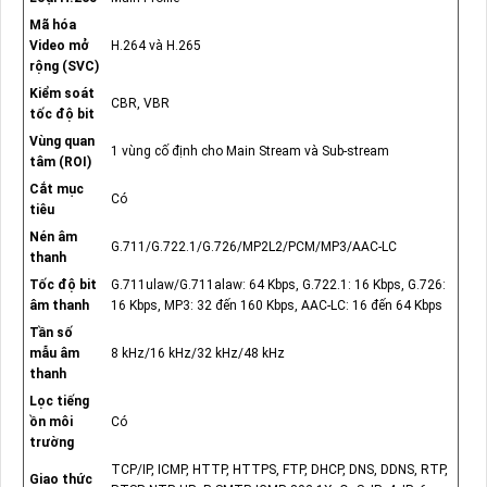
Mã hóa
Video mở
H.264 và H.265
rộng (SVC)
Kiểm soát
CBR, VBR
tốc độ bit
Vùng quan
1 vùng cố định cho Main Stream và Sub-stream
tâm (ROI)
Cắt mục
Có
tiêu
Nén âm
G.711/G.722.1/G.726/MP2L2/PCM/MP3/AAC-LC
thanh
Tốc độ bit
G.711ulaw/G.711alaw: 64 Kbps, G.722.1: 16 Kbps, G.726:
âm thanh
16 Kbps, MP3: 32 đến 160 Kbps, AAC-LC: 16 đến 64 Kbps
Tần số
mẫu âm
8 kHz/16 kHz/32 kHz/48 kHz
thanh
Lọc tiếng
ồn môi
Có
trường
TCP/IP, ICMP, HTTP, HTTPS, FTP, DHCP, DNS, DDNS, RTP,
Giao thức