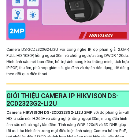
Camera DS-2CD2323G2-LI2U với công nghệ IP, độ phân giải 2.0MP,
FULL HD 1080P, hồng ngoại 30m và chống ngược sáng DWDR 120db.
Hình ảnh sắc nét ban đêm, hỗ trợ ánh sáng kép thông minh, tích hợp
IP POE, thu âm, phù hợp giám sát gia đình và dự án dân dụng, dễ dàng
theo dõi qua điện thoại.
GIỚI THIỆU CAMERA IP HIKVISON DS-
2CD2323G2-LI2U
Camera HIKVISION DS-2CD2323G2-LI2U 2MP
với độ phân giải Full
HD, chuẩn nén H.265+ và công nghệ hồng ngoại 30m, mang đến hình
ảnh sắc nét cả ngày lẫn đêm. Tính năng WDR 120dB và 3D DNR giúp
tối ưu hóa hình ảnh trong mọi điều kiện ánh sáng. Camera hỗ trợ PoE,
thẻ nhớ lên đến 256GB và tích hợp khả năng phát hiện chuyển động,