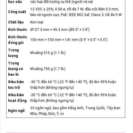
học sâu
các loại đối tượng cụ thể (người và xe)
12 VDC ± 25%, 0.58 A, tối đa 7 W, đầu nối điện 5.5 mm,
Công suất
bảo vệ ngược cực, PoE: IEEE 802.3af, Class 3, tối đa 9 W
Chất liệu
Kim loại
Kích thước
Ø127.3 mm × 96.3 mm (Ø5.0" × 3.8")
Kích thước
150 mm × 150 mm × 141 mm (5.9" × 5.5" × 5.5")
đóng gói
Trọng
Khoảng 515 g (1.1 lb.)
lượng
Trọng
lượng có
Khoảng 755 g (1.7 lb.)
bao bì
Điều kiện
-30 °C đến 60 °C (-22 °F đến 140 °F), độ ẩm 95% hoặc
lưu trữ
thấp hơn (không ngưng tụ)
Điều kiện
-30 °C đến 60 °C (-22 °F đến 140 °F), độ ẩm 95% hoặc
hoạt động
thấp hơn (không ngưng tụ)
33 ngôn ngữ, bao gồm tiếng Anh, Trung Quốc, Tây Ban
Ngôn ngữ
Nha, Pháp, Đức, Ý, vv.