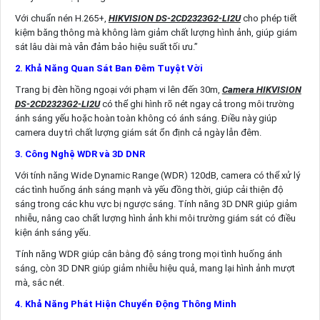
Với chuẩn nén H.265+,
HIKVISION DS-2CD2323G2-LI2U
cho phép tiết
kiệm băng thông mà không làm giảm chất lượng hình ảnh, giúp giám
sát lâu dài mà vẫn đảm bảo hiệu suất tối ưu.”
2. Khả Năng Quan Sát Ban Đêm Tuyệt Vời
Trang bị đèn hồng ngoại với phạm vi lên đến 30m,
Camera HIKVISION
DS-2CD2323G2-LI2U
có thể ghi hình rõ nét ngay cả trong môi trường
ánh sáng yếu hoặc hoàn toàn không có ánh sáng. Điều này giúp
camera duy trì chất lượng giám sát ổn định cả ngày lẫn đêm.
3. Công Nghệ WDR và 3D DNR
Với tính năng Wide Dynamic Range (WDR) 120dB, camera có thể xử lý
các tình huống ánh sáng mạnh và yếu đồng thời, giúp cải thiện độ
sáng trong các khu vực bị ngược sáng. Tính năng 3D DNR giúp giảm
nhiễu, nâng cao chất lượng hình ảnh khi môi trường giám sát có điều
kiện ánh sáng yếu.
Tính năng WDR giúp cân bằng độ sáng trong mọi tình huống ánh
sáng, còn 3D DNR giúp giảm nhiễu hiệu quả, mang lại hình ảnh mượt
mà, sắc nét.
4. Khả Năng Phát Hiện Chuyển Động Thông Minh